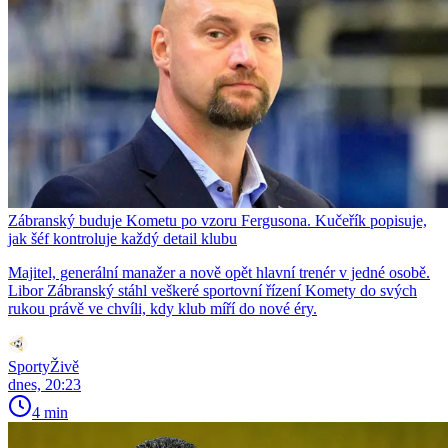
Zábranský buduje Kometu po vzoru Fergusona. Kučeřík popisuje,
jak šéf kontroluje každý detail klubu
Majitel, generální manažer a nově opět hlavní trenér v jedné osobě.
Libor Zábranský stáhl veškeré sportovní řízení Komety do svých
rukou právě ve chvíli, kdy klub míří do nové éry.
SportyŽivě
dnes, 20:23
4 min