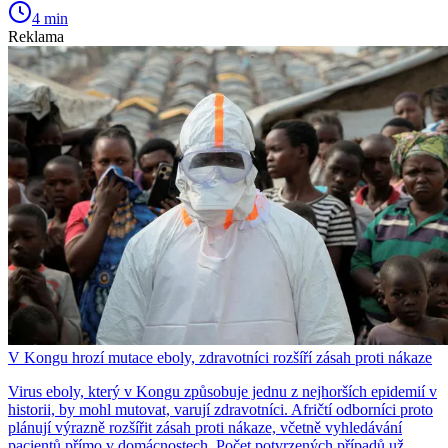
4 min
Reklama
V Kongu hrozí mutace eboly, zdravotníci rozšíří zásah proti nákaze
Virus eboly, který v Kongu způsobuje jednu z nejhorších epidemií v
historii, by mohl mutovat, varují zdravotníci. Afričtí odborníci proto
plánují výrazně rozšířit zásah proti nákaze, včetně vyhledávání
pacientů přímo v domácnostech. Počet potvrzených případů už