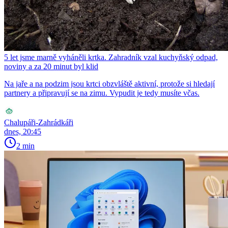
5 let jsme marně vyháněli krtka. Zahradník vzal kuchyňský odpad,
noviny a za 20 minut byl klid
Na jaře a na podzim jsou krtci obzvláště aktivní, protože si hledají
partnery a připravují se na zimu. Vypudit je tedy musíte včas.
Chalupáři-Zahrádkáři
dnes, 20:45
2 min