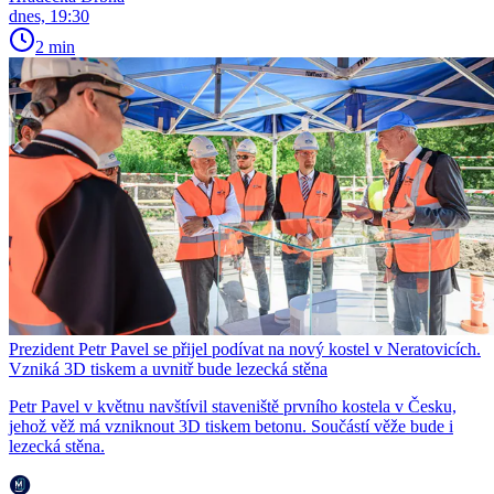
dnes, 19:30
2 min
Prezident Petr Pavel se přijel podívat na nový kostel v Neratovicích.
Vzniká 3D tiskem a uvnitř bude lezecká stěna
Petr Pavel v květnu navštívil staveniště prvního kostela v Česku,
jehož věž má vzniknout 3D tiskem betonu. Součástí věže bude i
lezecká stěna.