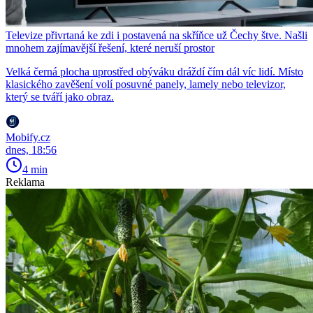
Televize přivrtaná ke zdi i postavená na skříňce už Čechy štve. Našli
mnohem zajímavější řešení, které neruší prostor
Velká černá plocha uprostřed obýváku dráždí čím dál víc lidí. Místo
klasického zavěšení volí posuvné panely, lamely nebo televizor,
který se tváří jako obraz.
Mobify.cz
dnes, 18:56
4 min
Reklama