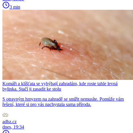
3 min
Komáři a klíšťata se vyhýbají zahradám, kde roste tahle levná
bylinka. Stačí ji zasadit ke stolu
S otravným hmyzem na zahradě se smířit nemusíte. Pomůže vám
řešení, které si pro vás nachystala sama příroda.
adbz.cz
dnes, 19:34