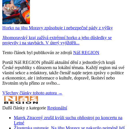
Horko na jihu Moravy způsobuje i nebezpečné pády z výšky
Jihomoravský kraj zažívá extrémní horko a jeho důsledky se
projevily i na stavbách. V úterý vyjížděli...
Tento článek byl publikován ze zdrojů
Náš REGION
Portál Náš REGION přináší aktuální dění z jednotlivých krajů
České republiky s důrazem na lokální témata. Každý region má své
vlastní sekce a redaktory, takže čtenář najde nejen zprávy o politice
a ekonomice, ale i informace o kultuře, dopravě, školství nebo
životním stylu přímo ze svého...
Všechny články tohoto autora →
Další články z kategorie
Regionální
Marek Ztracený zrušil kvůli suchu ohňostroj po koncertu na
Letné
Žloutenka ustupuje. Na jihu Moravy se nakazilo nejméně lidí