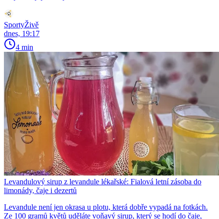
SportyŽivě
dnes, 19:17
4 min
Levandulový sirup z levandule lékařské: Fialová letní zásoba do
limonády, čaje i dezertů
Levandule není jen okrasa u plotu, která dobře vypadá na fotkách.
Ze 100 gramů květů uděláte voňavý sirup, který se hodí do čaje,