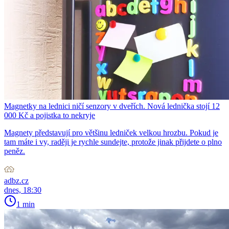
Magnetky na lednici ničí senzory v dveřích. Nová lednička stojí 12
000 Kč a pojistka to nekryje
Magnety představují pro většinu ledniček velkou hrozbu. Pokud je
tam máte i vy, raději je rychle sundejte, protože jinak přijdete o plno
peněz.
adbz.cz
dnes, 18:30
1 min