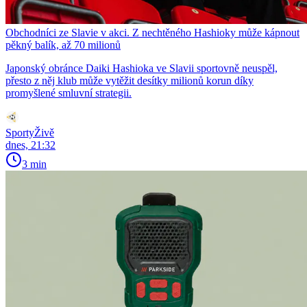
Obchodníci ze Slavie v akci. Z nechtěného Hashioky může kápnout
pěkný balík, až 70 milionů
Japonský obránce Daiki Hashioka ve Slavii sportovně neuspěl,
přesto z něj klub může vytěžit desítky milionů korun díky
promyšlené smluvní strategii.
SportyŽivě
dnes, 21:32
3 min