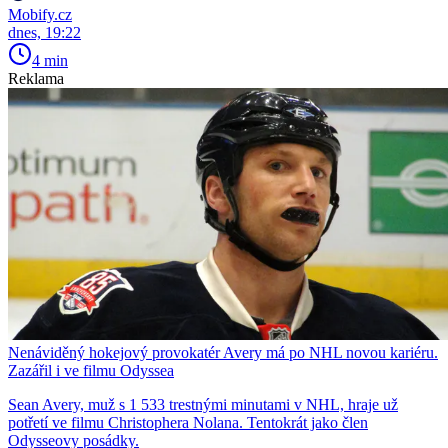
Mobify.cz
dnes, 19:22
4 min
Reklama
Nenáviděný hokejový provokatér Avery má po NHL novou kariéru.
Zazářil i ve filmu Odyssea
Sean Avery, muž s 1 533 trestnými minutami v NHL, hraje už
potřetí ve filmu Christophera Nolana. Tentokrát jako člen
Odysseovy posádky.