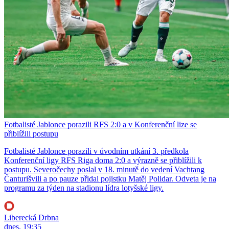
Fotbalisté Jablonce porazili RFS 2:0 a v Konferenční lize se
přiblížili postupu
Fotbalisté Jablonce porazili v úvodním utkání 3. předkola
Konferenční ligy RFS Riga doma 2:0 a výrazně se přiblížili k
postupu. Severočechy poslal v 18. minutě do vedení Vachtang
Čanturišvili a po pauze přidal pojistku Matěj Polidar. Odveta je na
programu za týden na stadionu lídra lotyšské ligy.
Liberecká Drbna
dnes, 19:35