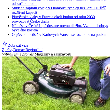
od začátku roku
Studenti zaplnili koleje v Olomouci rychleji než loni. UP řeší
rozšíření kapacit
Příměstské vlaky v Praze a okolí budou od roku 2030
provozovat České dráhy
Náměstí v České Lípě dostane novou dlažbu. Vznikne i obrys
bývalého kostela
O převodu letiště v Karlových Varech se rozhodne na podzim
Zobrazit více
Zprávy
Domácí
Regionální
Vybrali jsme pro vás
Magazíny a zajímavosti