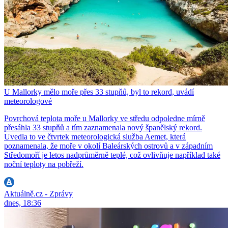
U Mallorky mělo moře přes 33 stupňů, byl to rekord, uvádí
meteorologové
Povrchová teplota moře u Mallorky ve středu odpoledne mírně
přesáhla 33 stupňů a tím zaznamenala nový španělský rekord.
Uvedla to ve čtvrtek meteorologická služba Aemet, která
poznamenala, že moře v okolí Baleárských ostrovů a v západním
Středomoří je letos nadprůměrně teplé, což ovlivňuje například také
noční teploty na pobřeží.
Aktuálně.cz - Zprávy
dnes, 18:36