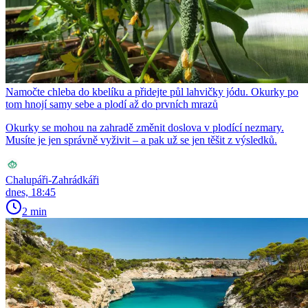
Namočte chleba do kbelíku a přidejte půl lahvičky jódu. Okurky po
tom hnojí samy sebe a plodí až do prvních mrazů
Okurky se mohou na zahradě změnit doslova v plodící nezmary.
Musíte je jen správně vyživit – a pak už se jen těšit z výsledků.
Chalupáři-Zahrádkáři
dnes, 18:45
2 min