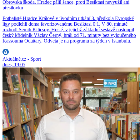
Obrovská škoda. Hradec pálil šance, proti Besiktasi nevyužil ani
přesilovku
Fotbalisté Hradce Králové v úvodním utkání 3. předkola Evropské
ligy podlehli doma favorizovanému Besiktasi 0:1. V 80. minutě
rozhodl Semih Kilicsoy. Hosté, v jejichž základní sestavě nastoupil
český křídelník Václav Černý, hráli od 71. minuty bez vyloučeného
Kassouma Ouattary. Odveta je na programu za týden v Istanbulu.
Aktuálně.cz - Sport
dnes, 19:05