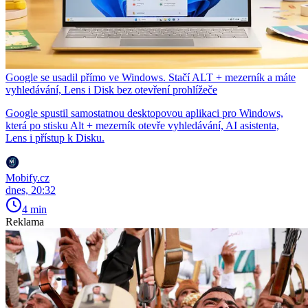
Google se usadil přímo ve Windows. Stačí ALT + mezerník a máte
vyhledávání, Lens i Disk bez otevření prohlížeče
Google spustil samostatnou desktopovou aplikaci pro Windows,
která po stisku Alt + mezerník otevře vyhledávání, AI asistenta,
Lens i přístup k Disku.
Mobify.cz
dnes, 20:32
4 min
Reklama