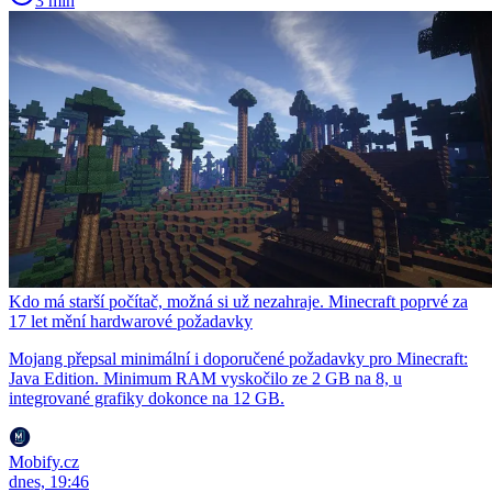
3 min
Kdo má starší počítač, možná si už nezahraje. Minecraft poprvé za
17 let mění hardwarové požadavky
Mojang přepsal minimální i doporučené požadavky pro Minecraft:
Java Edition. Minimum RAM vyskočilo ze 2 GB na 8, u
integrované grafiky dokonce na 12 GB.
Mobify.cz
dnes, 19:46