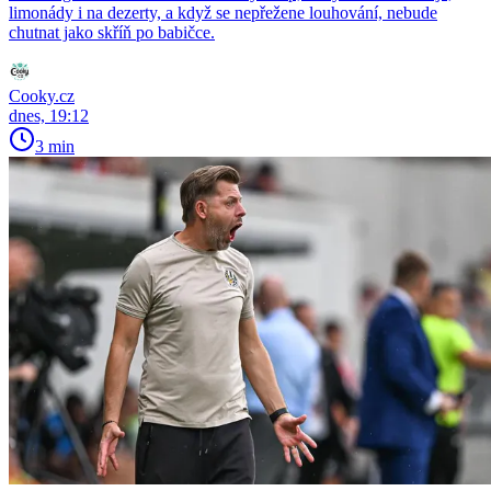
limonády i na dezerty, a když se nepřežene louhování, nebude
chutnat jako skříň po babičce.
Cooky.cz
dnes, 19:12
3 min