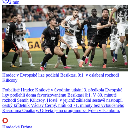
2 min
Hradec v Evropské lize podlehl Besiktasi 0:1, v oslabení rozhodl
Kilicsoy
Fotbalisté Hradce Králové v úvodním utkání 3. předkola Evropské
ligy podlehli doma favorizovanému Besiktasi 0:1. V 80. minutě
rozhodl Semih Kilicsoy. Hosté, v jejichž základní sestavě nastoupil
český křídelník Václav Černý, hráli od 71. minuty bez vyloučeného
Kassouma Ouattary. Odveta je na programu za týden v Istanbulu.
Hradecká Drbna