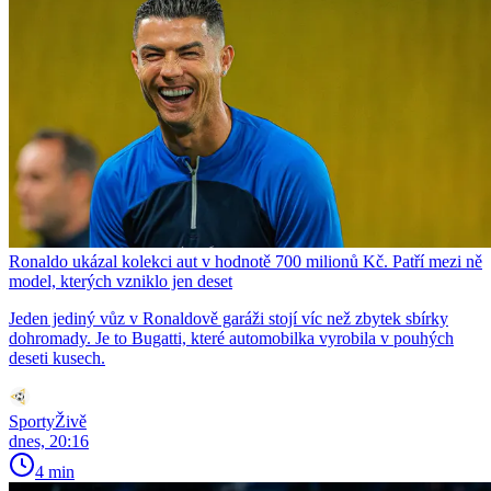
Ronaldo ukázal kolekci aut v hodnotě 700 milionů Kč. Patří mezi ně
model, kterých vzniklo jen deset
Jeden jediný vůz v Ronaldově garáži stojí víc než zbytek sbírky
dohromady. Je to Bugatti, které automobilka vyrobila v pouhých
deseti kusech.
SportyŽivě
dnes, 20:16
4 min