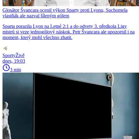
Glosátor Švancara ocenil výkon Sparty proti Lyonu, Suchomela
vlastňák ale nazval šíleným gólem
Sparta porazila Lyon na Letné 2:1 a do odvety 3. předkola Ligy
mistrů si veze jednogólový náskok. Petr Švancara ale upozornil i na
moment, který mohl všechno zhatit.
SportyŽivě
dnes, 19:03
3 min