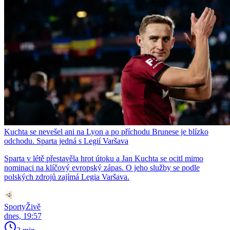
Kuchta se nevešel ani na Lyon a po příchodu Brunese je blízko
odchodu. Sparta jedná s Legií Varšava
Sparta v létě přestavěla hrot útoku a Jan Kuchta se ocitl mimo
nominaci na klíčový evropský zápas. O jeho služby se podle
polských zdrojů zajímá Legia Varšava.
SportyŽivě
dnes, 19:57