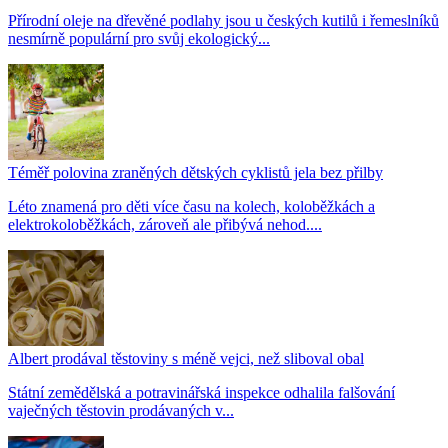
Přírodní oleje na dřevěné podlahy jsou u českých kutilů i řemeslníků
nesmírně populární pro svůj ekologický...
Téměř polovina zraněných dětských cyklistů jela bez přilby
Léto znamená pro děti více času na kolech, koloběžkách a
elektrokoloběžkách, zároveň ale přibývá nehod....
Albert prodával těstoviny s méně vejci, než sliboval obal
Státní zemědělská a potravinářská inspekce odhalila falšování
vaječných těstovin prodávaných v...