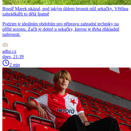
Brusíř Marek ukázal, pod jakým úhlem brousit nůž sekačky. Většina
zahrádkářů to dělá špatně
Podzim je ideálním obdobím pro přípravu zahradní techniky na
příští sezonu. Začít je dobré u sekačky, kterou je třeba důkladně
nabrousit.
adbz.cz
dnes, 21:39
2 min