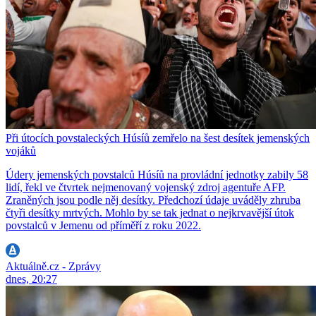
Při útocích povstaleckých Húsíů zemřelo na šest desítek jemenských
vojáků
Údery jemenských povstalců Húsíů na provládní jednotky zabily 58
lidí, řekl ve čtvrtek nejmenovaný vojenský zdroj agentuře AFP.
Zraněných jsou podle něj desítky. Předchozí údaje uváděly zhruba
čtyři desítky mrtvých. Mohlo by se tak jednat o nejkrvavější útok
povstalců v Jemenu od příměří z roku 2022.
Aktuálně.cz - Zprávy
dnes, 20:27