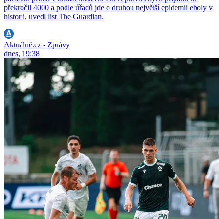
překročil 4000 a podle úřadů jde o druhou největší epidemii eboly v
historii, uvedl list The Guardian.
Aktuálně.cz - Zprávy
dnes, 19:38