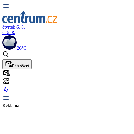
čtvrtek 6. 8.
čt 6. 8.
26°C
Přihlášení
Reklama