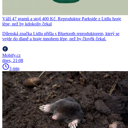
Váží 47 gramů a stojí 400 Kč. Reproduktor Parkside z Lidlu hraje
lépe, než by kdokoliv čekal
Dílenská značka Lidlu přišla s Bluetooth reproduktorem, který se
vejde do dlaně a hraje mnohem lépe, než by člověk čekal.
Mobify.cz
dnes, 21:08
3 min