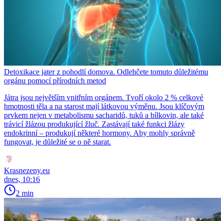
Detoxikace jater z pohodlí domova. Odlehčete tomuto důležitému
orgánu pomocí přírodních metod
Játra jsou největším vnitřním orgánem. Tvoří okolo 2 % celkové
hmotnosti těla a na starost mají látkovou výměnu. Jsou klíčovým
prvkem nejen v metabolismu sacharidů, tuků a bílkovin, ale také
trávicí žlázou produkující žluč. Zastávají také funkci žlázy
endokrinní – produkují některé hormony. Aby mohly správně
fungovat, je důležité se o ně starat.
Krasnezeny.eu
dnes, 10:16
2 min