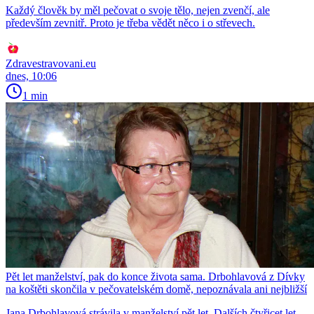
Každý člověk by měl pečovat o svoje tělo, nejen zvenčí, ale
především zevnitř. Proto je třeba vědět něco i o střevech.
Zdravestravovani.eu
dnes, 10:06
1 min
Pět let manželství, pak do konce života sama. Drbohlavová z Dívky
na koštěti skončila v pečovatelském domě, nepoznávala ani nejbližší
Jana Drbohlavová strávila v manželství pět let. Dalších čtyřicet let