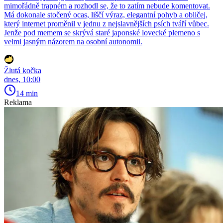
mimořádně trapném a rozhodl se, že to zatím nebude komentovat.
Má dokonale stočený ocas, liščí výraz, elegantní pohyb a obličej,
který internet proměnil v jednu z nejslavnějších psích tváří vůbec.
Jenže pod memem se skrývá staré japonské lovecké plemeno s
velmi jasným názorem na osobní autonomii.
Žlutá kočka
dnes, 10:00
14 min
Reklama