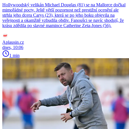
Hollywoodský velikán Michael Douglas (81) se na Mallorce dočkal
mimořádné pocty. Ještě větší pozornost než prestižní ocenění ale
strhla jeho dcera Carys (23), která se po jeho boku objevila na
veřejnosti a okamžitě vzbudila obdiv. Fanoušci se navíc shodují, že
krásu zdědila po slavné mamince Catherine Zeta-Jones (56).
Aplausin.cz
dnes, 10:06
1 min