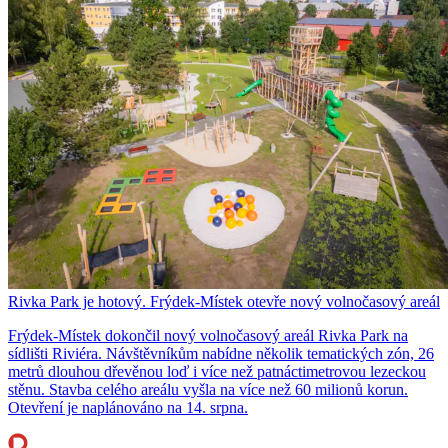
Rivka Park je hotový. Frýdek-Místek otevře nový volnočasový areál
Frýdek-Místek dokončil nový volnočasový areál Rivka Park na
sídlišti Riviéra. Návštěvníkům nabídne několik tematických zón, 26
metrů dlouhou dřevěnou loď i více než patnáctimetrovou lezeckou
stěnu. Stavba celého areálu vyšla na více než 60 milionů korun.
Otevření je naplánováno na 14. srpna.