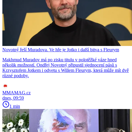
Novotný řeší Muradova. Ve hře je Jotko i další bitva s Fleurym
Makhmud Muradov má po zisku titulu v polotěžké váze hned
několik možností. Ondřej Novotný připustil sjednocení pásů s
Krzysztofem Jotkem i odvetu s Willem Fleurym, která může mít dvě
různé podoby.
MMAMAG.cz
dnes, 09:59
1 min