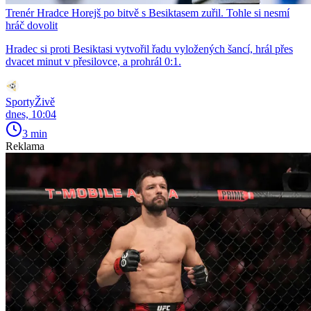
Trenér Hradce Horejš po bitvě s Besiktasem zuřil. Tohle si nesmí
hráč dovolit
Hradec si proti Besiktasi vytvořil řadu vyložených šancí, hrál přes
dvacet minut v přesilovce, a prohrál 0:1.
SportyŽivě
dnes, 10:04
3 min
Reklama