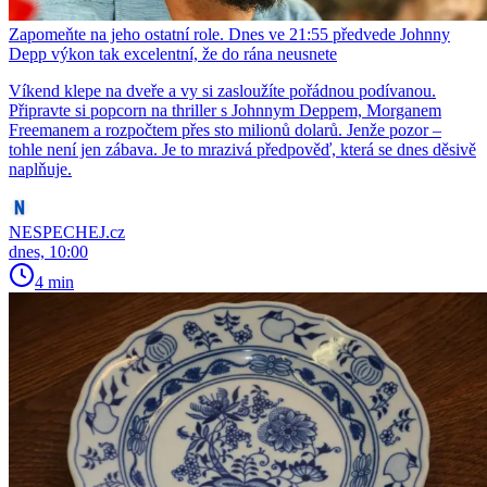
Zapomeňte na jeho ostatní role. Dnes ve 21:55 předvede Johnny
Depp výkon tak excelentní, že do rána neusnete
Víkend klepe na dveře a vy si zasloužíte pořádnou podívanou.
Připravte si popcorn na thriller s Johnnym Deppem, Morganem
Freemanem a rozpočtem přes sto milionů dolarů. Jenže pozor –
tohle není jen zábava. Je to mrazivá předpověď, která se dnes děsivě
naplňuje.
NESPECHEJ.cz
dnes, 10:00
4 min