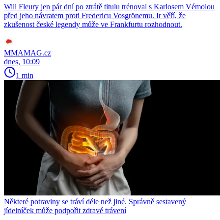
Will Fleury jen pár dní po ztrátě titulu trénoval s Karlosem Vémolou
před jeho návratem proti Fredericu Vosgrönemu. Ir věří, že
zkušenost české legendy může ve Frankfurtu rozhodnout.
MMAMAG.cz
dnes, 10:09
1 min
Některé potraviny se tráví déle než jiné. Správně sestavený
jídelníček může podpořit zdravé trávení