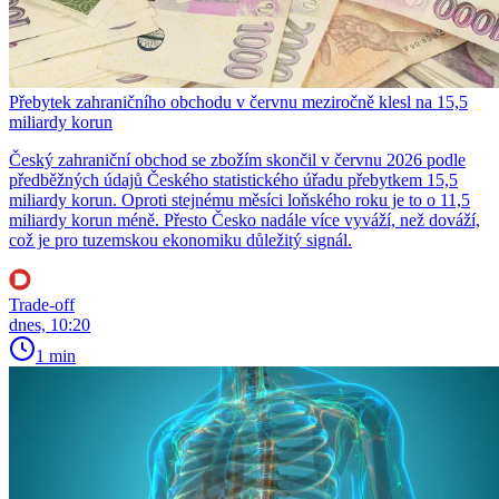
Přebytek zahraničního obchodu v červnu meziročně klesl na 15,5
miliardy korun
Český zahraniční obchod se zbožím skončil v červnu 2026 podle
předběžných údajů Českého statistického úřadu přebytkem 15,5
miliardy korun. Oproti stejnému měsíci loňského roku je to o 11,5
miliardy korun méně. Přesto Česko nadále více vyváží, než dováží,
což je pro tuzemskou ekonomiku důležitý signál.
Trade-off
dnes, 10:20
1 min