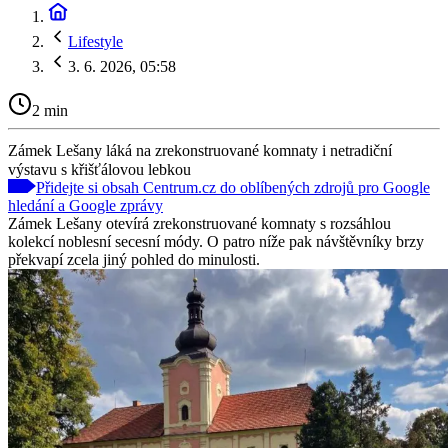
Lifestyle
3. 6. 2026, 05:58
2 min
Zámek Lešany láká na zrekonstruované komnaty i netradiční
výstavu s křišťálovou lebkou
Přidejte si obsah Centrum.cz do oblíbených zdrojů pro Google
hledání a Google zprávy
Zámek Lešany otevírá zrekonstruované komnaty s rozsáhlou
kolekcí noblesní secesní módy. O patro níže pak návštěvníky brzy
překvapí zcela jiný pohled do minulosti.