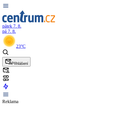
pátek 7. 8.
pá 7. 8.
23°C
Přihlášení
Reklama