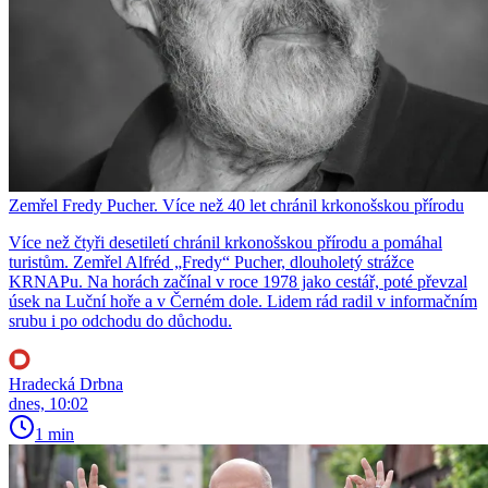
Zemřel Fredy Pucher. Více než 40 let chránil krkonošskou přírodu
Více než čtyři desetiletí chránil krkonošskou přírodu a pomáhal
turistům. Zemřel Alfréd „Fredy“ Pucher, dlouholetý strážce
KRNAPu. Na horách začínal v roce 1978 jako cestář, poté převzal
úsek na Luční hoře a v Černém dole. Lidem rád radil v informačním
srubu i po odchodu do důchodu.
Hradecká Drbna
dnes, 10:02
1 min