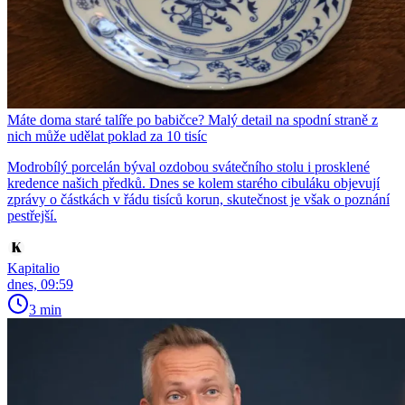
Máte doma staré talíře po babičce? Malý detail na spodní straně z
nich může udělat poklad za 10 tisíc
Modrobílý porcelán býval ozdobou svátečního stolu i prosklené
kredence našich předků. Dnes se kolem starého cibuláku objevují
zprávy o částkách v řádu tisíců korun, skutečnost je však o poznání
pestřejší.
Kapitalio
dnes, 09:59
3 min