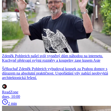
Zdeněk Pohlreich našel svůj vysněný dům náhodou na internetu.
Kuchyně překvapí svými rozměry a koupelny zase kusem Asie
Šéfkuchař Zdeněk Pohlreich vybudoval kousek za Prahou domov s
důrazem na absolutní praktičnost. Uspořádání vily nabízí neobvyklá
architektonická řešení.
ReadZone
dnes, 10:00
2 min