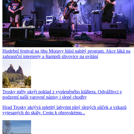
Hudební festival na jihu Moravy hlásí nabitý program. Akce láká na
zahraniční interprety a štamprli slivovice na uvítání
Trosky měly ukrýt poklad z vypleněného kláštera. Odvážlivci v
podzemí našli varovné nápisy i slepé chodby
Hrad Trosky ukrývá spletitý labyrint plný slepých uliček a vzkazů
vytesaných do skály. Cestu k obrovskému...