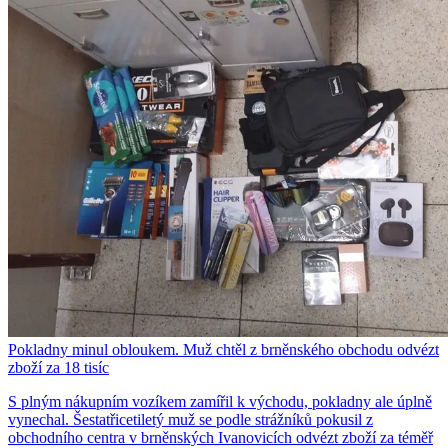
Pokladny minul obloukem. Muž chtěl z brněnského obchodu odvézt
zboží za 18 tisíc
S plným nákupním vozíkem zamířil k východu, pokladny ale úplně
vynechal. Šestatřicetiletý muž se podle strážníků pokusil z
obchodního centra v brněnských Ivanovicích odvézt zboží za téměř