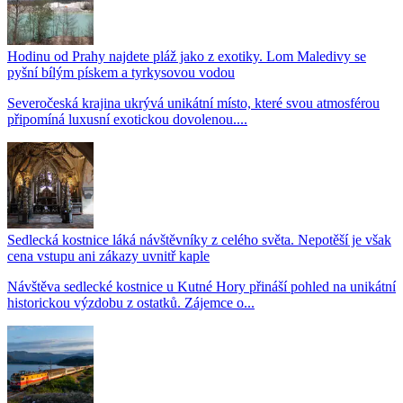
Hodinu od Prahy najdete pláž jako z exotiky. Lom Maledivy se
pyšní bílým pískem a tyrkysovou vodou
Severočeská krajina ukrývá unikátní místo, které svou atmosférou
připomíná luxusní exotickou dovolenou....
Sedlecká kostnice láká návštěvníky z celého světa. Nepotěší je však
cena vstupu ani zákazy uvnitř kaple
Návštěva sedlecké kostnice u Kutné Hory přináší pohled na unikátní
historickou výzdobu z ostatků. Zájemce o...