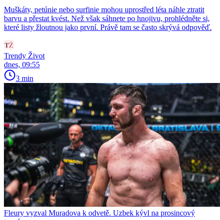
Muškáty, petúnie nebo surfinie mohou uprostřed léta náhle ztratit
barvu a přestat kvést. Než však sáhnete po hnojivu, prohlédněte si,
které listy žloutnou jako první. Právě tam se často skrývá odpověď.
Trendy Život
dnes, 09:55
3 min
Fleury vyzval Muradova k odvetě. Uzbek kývl na prosincový