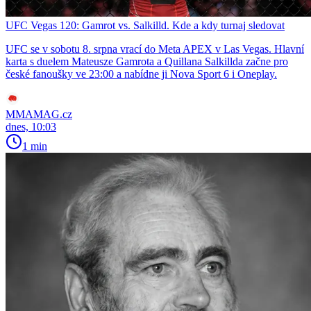
UFC Vegas 120: Gamrot vs. Salkilld. Kde a kdy turnaj sledovat
UFC se v sobotu 8. srpna vrací do Meta APEX v Las Vegas. Hlavní
karta s duelem Mateusze Gamrota a Quillana Salkillda začne pro
české fanoušky ve 23:00 a nabídne ji Nova Sport 6 i Oneplay.
MMAMAG.cz
dnes, 10:03
1 min