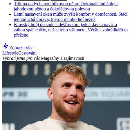
Trik na nadýchanou bílkovou pěnu: Dokonalé indiánky s
jahodovou pěnou a čokoládovou polevou
Letní nastavení oken může zvýšit komfort v domácnosti. Stačí
jednoduchá úprava, kterou mnoho lidí nezná
Kravský hnůj do sudu s dešťovkou: jedna dávka navíc a
záhon spálíte dřív, než si toho všimnete. Většina zahrádkářů to
přežene
Zobrazit více
Lifestyle
Cestování
Vybrali jsme pro vás
Magazíny a zajímavosti