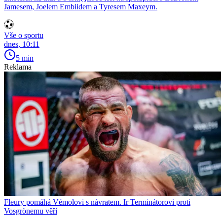
Jamesem, Joelem Embiidem a Tyresem Maxeym.
Vše o sportu
dnes, 10:11
5 min
Reklama
Fleury pomáhá Vémolovi s návratem. Ir Terminátorovi proti
Vosgrönemu věří