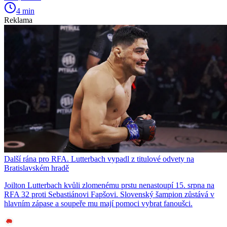
4 min
Reklama
Další rána pro RFA. Lutterbach vypadl z titulové odvety na
Bratislavském hradě
Joilton Lutterbach kvůli zlomenému prstu nenastoupí 15. srpna na
RFA 32 proti Sebastiánovi Fapšovi. Slovenský šampion zůstává v
hlavním zápase a soupeře mu mají pomoci vybrat fanoušci.