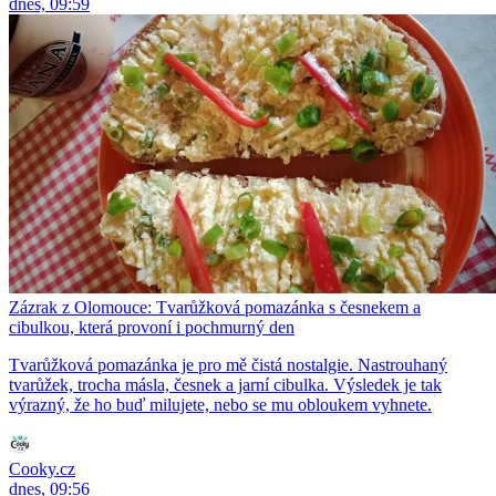
dnes, 09:59
Zázrak z Olomouce: Tvarůžková pomazánka s česnekem a
cibulkou, která provoní i pochmurný den
Tvarůžková pomazánka je pro mě čistá nostalgie. Nastrouhaný
tvarůžek, trocha másla, česnek a jarní cibulka. Výsledek je tak
výrazný, že ho buď milujete, nebo se mu obloukem vyhnete.
Cooky.cz
dnes, 09:56