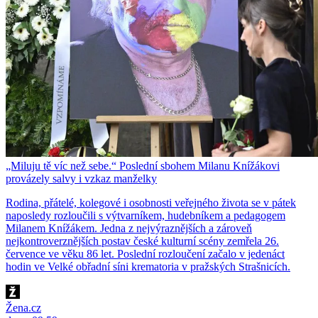
„Miluju tě víc než sebe.“ Poslední sbohem Milanu Knížákovi
provázely salvy i vzkaz manželky
Rodina, přátelé, kolegové i osobnosti veřejného života se v pátek
naposledy rozloučili s výtvarníkem, hudebníkem a pedagogem
Milanem Knížákem. Jedna z nejvýraznějších a zároveň
nejkontroverznějších postav české kulturní scény zemřela 26.
července ve věku 86 let. Poslední rozloučení začalo v jedenáct
hodin ve Velké obřadní síni krematoria v pražských Strašnicích.
Žena.cz