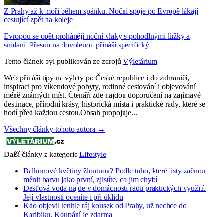
Z Prahy až k moři během spánku. Noční spoje po Evropě lákají
cestující zpět na koleje
Evropou se opět prohánějí noční vlaky s pohodlnými lůžky a
snídaní. Přesun na dovolenou přináší specifický...
Tento článek byl publikován ze zdrojů
Výletárium
Web přináší tipy na výlety po České republice i do zahraničí,
inspiraci pro víkendové pobyty, rodinné cestování i objevování
méně známých míst. Čtenáři zde najdou doporučení na zajímavé
destinace, přírodní krásy, historická místa i praktické rady, které se
hodí před každou cestou.Obsah propojuje...
Všechny články tohoto autora →
Další články z kategorie
Lifestyle
Balkonové květiny žloutnou? Podle toho, které listy začnou
měnit barvu jako první, zjistíte, co jim chybí
Dešťová voda najde v domácnosti řadu praktických využití.
Její vlastnosti oceníte i při úklidu
Kdo objevil tenhle ráj kousek od Prahy, už nechce do
Karibiku. Koupání je zdarma