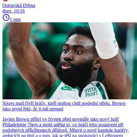
Ostravská Drbna
dnes, 10:16
1 min
Sixers mají čtyři hráče, kteří mohou chtít poslední střelu. Brown
jako první řekl, že ji mít nemusí
Jaylen Brown přišel ve čtvrtek před novináře jako nový hráč
Philadelphie 76ers a mohl udělat to, co hráči jeho postavení při
podobných příležitostech dělávají. Mluvit o nové kapitole kariéry,
ambicích na titul a o tom, jak se těší na spolupráci s LeBronem