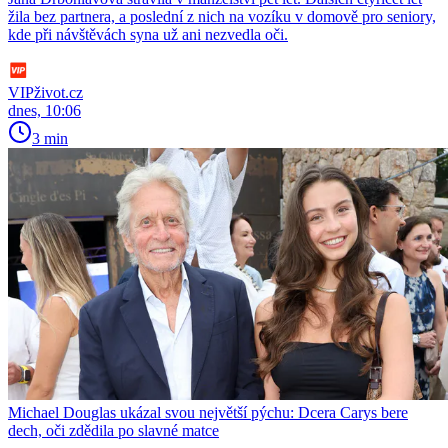
žila bez partnera, a poslední z nich na vozíku v domově pro seniory,
kde při návštěvách syna už ani nezvedla oči.
VIPživot.cz
dnes, 10:06
3 min
Michael Douglas ukázal svou největší pýchu: Dcera Carys bere
dech, oči zdědila po slavné matce