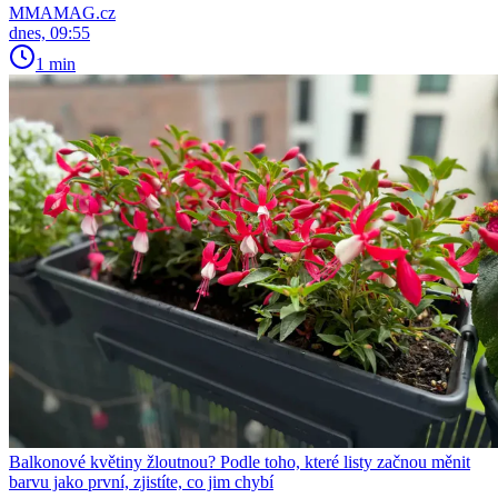
MMAMAG.cz
dnes, 09:55
1 min
Balkonové květiny žloutnou? Podle toho, které listy začnou měnit
barvu jako první, zjistíte, co jim chybí