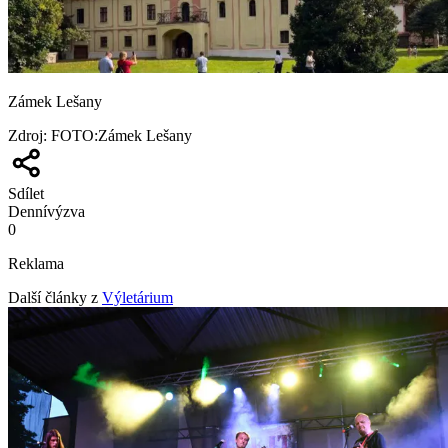
Zámek Lešany
Zdroj
:
FOTO:Zámek Lešany
Sdílet
Denní
výzva
0
Reklama
Další články z
Výletárium