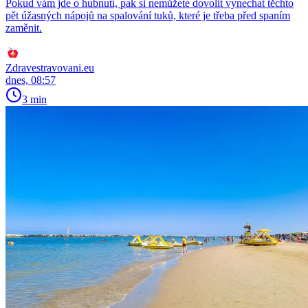
Pokud vám jde o hubnutí, pak si nemůžete dovolit vynechat těchto
pět úžasných nápojů na spalování tuků, které je třeba před spaním
zaměnit.
Zdravestravovani.eu
dnes, 08:57
3 min