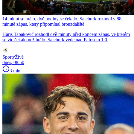
14 minut se hrálo, dvě hodiny se čekalo. Salcburk rozhodl v 88.
minutě zápas, který připomínal brouzdaliště
Haris Tabakovič rozhodl dvě minuty před koncem zápas, ve kterém
se víc čekalo než hrálo. Salcburk vede nad Pafosem 1:0.
SportyŽivě
dnes, 08:50
3 min