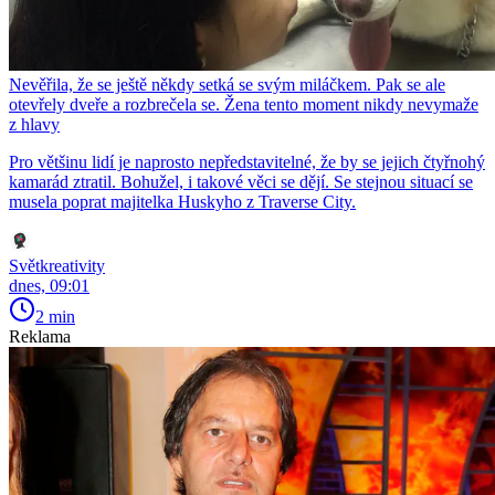
Nevěřila, že se ještě někdy setká se svým miláčkem. Pak se ale
otevřely dveře a rozbrečela se. Žena tento moment nikdy nevymaže
z hlavy
Pro většinu lidí je naprosto nepředstavitelné, že by se jejich čtyřnohý
kamarád ztratil. Bohužel, i takové věci se dějí. Se stejnou situací se
musela poprat majitelka Huskyho z Traverse City.
Světkreativity
dnes, 09:01
2 min
Reklama