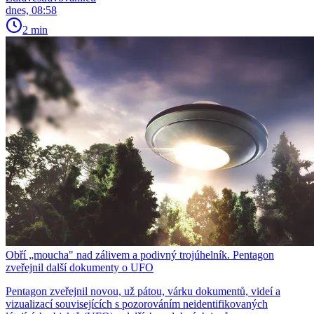
dnes, 08:58
2 min
Obří „moucha" nad zálivem a podivný trojúhelník. Pentagon
zveřejnil další dokumenty o UFO
Pentagon zveřejnil novou, už pátou, várku dokumentů, videí a
vizualizací souvisejících s pozorováním neidentifikovaných