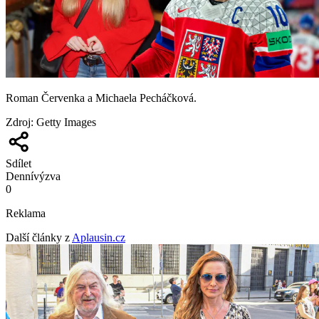
Roman Červenka a Michaela Pecháčková.
Zdroj
:
Getty Images
Sdílet
Denní
výzva
0
Reklama
Další články z
Aplausin.cz