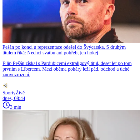
Pešán po konci u reprezentace odešel do Švýcarska. S druhým
titulem říká: Nechci svatbu ani pohřeb, jen hokej
Filip Pešán získal s Pardubicemi extraligový titul, deset let po tom
prvním s Libercem. Mezi oběma poháry leží pád, odchod a tiché
znovuzrození.
SportyŽivě
dnes, 08:44
3 min