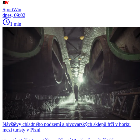
SportWin
dnes, 09:02
1 min
Návštěvy chladného podzemí a pivovarských sklepů frčí v horku
mezi turisty v Plzni