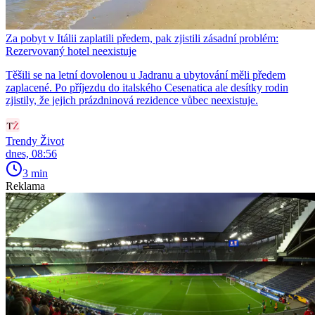
Za pobyt v Itálii zaplatili předem, pak zjistili zásadní problém:
Rezervovaný hotel neexistuje
Těšili se na letní dovolenou u Jadranu a ubytování měli předem
zaplacené. Po příjezdu do italského Cesenatica ale desítky rodin
zjistily, že jejich prázdninová rezidence vůbec neexistuje.
Trendy Život
dnes, 08:56
3 min
Reklama