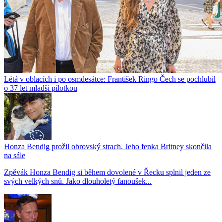
Létá v oblacích i po osmdesátce: František Ringo Čech se pochlubil
o 37 let mladší pilotkou
Honza Bendig prožil obrovský strach. Jeho fenka Britney skončila
na sále
Zpěvák Honza Bendig si během dovolené v Řecku splnil jeden ze
svých velkých snů. Jako dlouholetý fanoušek...