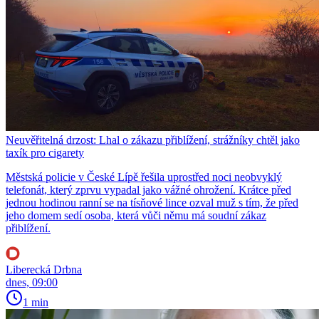
Neuvěřitelná drzost: Lhal o zákazu přiblížení, strážníky chtěl jako
taxík pro cigarety
Městská policie v České Lípě řešila uprostřed noci neobvyklý
telefonát, který zprvu vypadal jako vážné ohrožení. Krátce před
jednou hodinou ranní se na tísňové lince ozval muž s tím, že před
jeho domem sedí osoba, která vůči němu má soudní zákaz
přiblížení.
Liberecká Drbna
dnes, 09:00
1 min