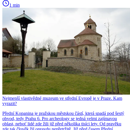
1 min
Nejmenší vlastivědné muzeum ve střední Evropě je v Praze. Kam
vyrazit?
Přední Kopanina je pražskou městskou částí, která spadá pod šestý
obvod, tedy Prahu 6. Pro archeology se jedná velmi zajímavou
oblast, neboť lidé zde žili již před několika tisíci lety. Od pravěku
zde tak člověk žil opravdu nepřetržitě. Již před časem Přední