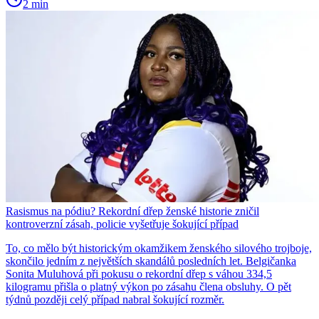
2 min
Rasismus na pódiu? Rekordní dřep ženské historie zničil
kontroverzní zásah, policie vyšetřuje šokující případ
To, co mělo být historickým okamžikem ženského silového trojboje,
skončilo jedním z největších skandálů posledních let. Belgičanka
Sonita Muluhová při pokusu o rekordní dřep s váhou 334,5
kilogramu přišla o platný výkon po zásahu člena obsluhy. O pět
týdnů později celý případ nabral šokující rozměr.