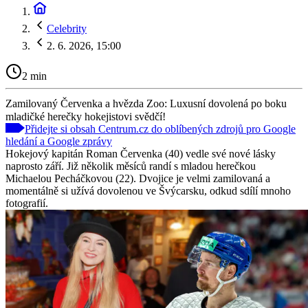
Celebrity
2. 6. 2026, 15:00
2 min
Zamilovaný Červenka a hvězda Zoo: Luxusní dovolená po boku
mladičké herečky hokejistovi svědčí!
Přidejte si obsah Centrum.cz do oblíbených zdrojů pro Google
hledání a Google zprávy
Hokejový kapitán Roman Červenka (40) vedle své nové lásky
naprosto září. Již několik měsíců randí s mladou herečkou
Michaelou Pecháčkovou (22). Dvojice je velmi zamilovaná a
momentálně si užívá dovolenou ve Švýcarsku, odkud sdílí mnoho
fotografií.