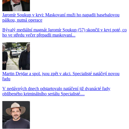
Jaromír Soukup v krvi: Maskovaní muži ho napadli basebalovou
pálkou, nutná operace
Bývalý mediální magnát Jaromír Soukup (57) skončil v krvi poté, co
ho ve středu večer přepadli maskovaní...
Martin Dejdar a spol. jsou zpět v akci. Specialisté natáčejí novou
řadu
V nedávných dnech odstartovalo natáčení již dvanácté řady
oblíbeného kriminálního seriálu Specialisté....