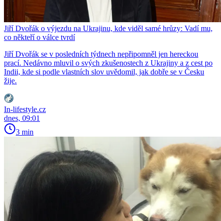
Jiří Dvořák o výjezdu na Ukrajinu, kde viděl samé hrůzy: Vadí mu,
co někteří o válce tvrdí
Jiří Dvořák se v posledních týdnech nepřipomněl jen hereckou
prací. Nedávno mluvil o svých zkušenostech z Ukrajiny a z cest po
Indii, kde si podle vlastních slov uvědomil, jak dobře se v Česku
žije.
In-lifestyle.cz
dnes, 09:01
3 min