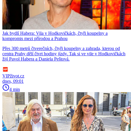
Jak bydlí Habera: Vila v Hodkovičkách, čtyři koupelny a
kompromis mezi přírodou a Prahou
Přes 300 metrů čtverečních, čtyři koupelny a zahrada, kterou od
centra Prahy dělí čtvrt hodiny jízdy. Tak si ve vile v Hodkovičkách
žijí Pavol Habera a Daniela Peštová.
VIPživot.cz
dnes, 09:01
4 min