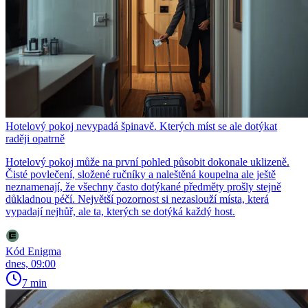
Hotelový pokoj nevypadá špinavě. Kterých míst se ale dotýkat
raději opatrně
Hotelový pokoj může na první pohled působit dokonale uklizeně.
Čisté povlečení, složené ručníky a naleštěná koupelna ale ještě
neznamenají, že všechny často dotýkané předměty prošly stejně
důkladnou péčí. Největší pozornost si nezaslouží místa, která
vypadají nejhůř, ale ta, kterých se dotýká každý host.
Kód Enigma
dnes, 09:00
7 min