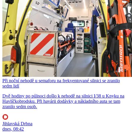
Při noční nehodě u semaforu na frekventované silnici se zranilo
sedm lidí
Dvě hodiny po půlnoci došlo k nehodě na silnici I/38 u Knyku na
Havlíčkobrodsku. Při havárii dodávky a nákladního auta se tam
zranilo sedm osob.
Jihlavská Drbna
dnes, 08:42