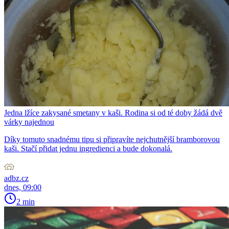
Jedna lžíce zakysané smetany v kaši. Rodina si od té doby žádá dvě
várky najednou
Díky tomuto snadnému tipu si připravíte nejchutnější bramborovou
kaši. Stačí přidat jednu ingredienci a bude dokonalá.
adbz.cz
dnes, 09:00
2 min