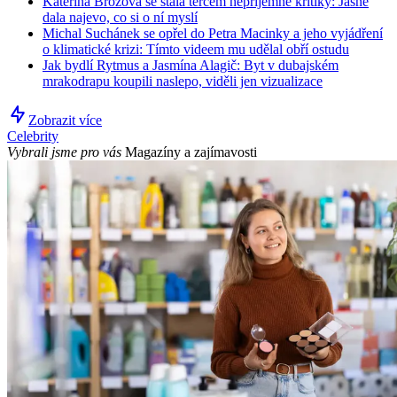
Kateřina Brožová se stala terčem nepříjemné kritiky: Jasně
dala najevo, co si o ní myslí
Michal Suchánek se opřel do Petra Macinky a jeho vyjádření
o klimatické krizi: Tímto videem mu udělal obří ostudu
Jak bydlí Rytmus a Jasmína Alagič: Byt v dubajském
mrakodrapu koupili naslepo, viděli jen vizualizace
Zobrazit více
Celebrity
Vybrali jsme pro vás
Magazíny a zajímavosti