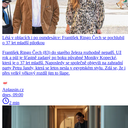
Létá v oblacích i po osmdesátce: František Ringo Čech se pochlubil
o 37 let mladší pilotkou
František Ringo Čech (83) do starého železa rozhodně nepatří. Už
rok a půl je šťastně zadaný po boku půvabné Moniky Kopecké,
která je o 37 let mladší. Naposledy se společně objevili na zahradní
party Petra Jandy, která se letos nesla v egyptském stylu. Zdá se, že i
přes velký věkový rozdíl jim to šlape.
Aplausin.cz
dnes, 09:00
2 min