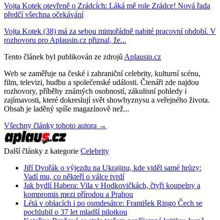
Vojta Kotek otevřeně o Zrádcích: Láká mě role Zrádce! Nová řada
předčí všechna očekávání
Vojta Kotek (38) má za sebou mimořádně nabité pracovní období. V
rozhovoru pro Aplausin.cz přiznal, že...
Tento článek byl publikován ze zdrojů
Aplausin.cz
Web se zaměřuje na české i zahraniční celebrity, kulturní scénu,
film, televizi, hudbu a společenské události. Čtenáři zde najdou
rozhovory, příběhy známých osobností, zákulisní pohledy i
zajímavosti, které dokreslují svět showbyznysu a veřejného života.
Obsah je laděný spíše magazínově než...
Všechny články tohoto autora →
Další články z kategorie
Celebrity
Jiří Dvořák o výjezdu na Ukrajinu, kde viděl samé hrůzy:
Vadí mu, co někteří o válce tvrdí
Jak bydlí Habera: Vila v Hodkovičkách, čtyři koupelny a
kompromis mezi přírodou a Prahou
Létá v oblacích i po osmdesátce: František Ringo Čech se
pochlubil o 37 let mladší pilotkou