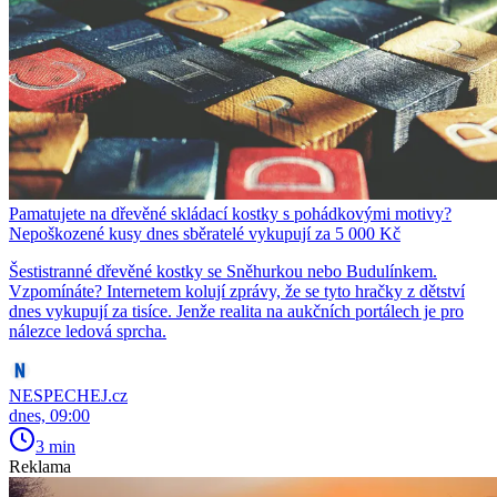
Pamatujete na dřevěné skládací kostky s pohádkovými motivy?
Nepoškozené kusy dnes sběratelé vykupují za 5 000 Kč
Šestistranné dřevěné kostky se Sněhurkou nebo Budulínkem.
Vzpomínáte? Internetem kolují zprávy, že se tyto hračky z dětství
dnes vykupují za tisíce. Jenže realita na aukčních portálech je pro
nálezce ledová sprcha.
NESPECHEJ.cz
dnes, 09:00
3 min
Reklama