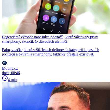
Legendární výrobce kapesních počítačů, které válcovaly první
smartphony, skončil. O důvodech ale mlčí
Palm, značka, která v 90. letech definovala kategorii kapesních
počítačů a ovlivnila smartphony, fakticky přestala existovat.
Mobify.cz
dnes, 08:46
4 min