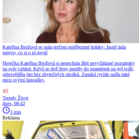
Kateřina Brožová se stala terčem nepříjemné kritiky: Jasně dala
najevo, co si o ní myslí
Herečka Kateřina Brožová si nenechala líbit nevyžádané poznámky
na svůj vzhled. Když se dvě ženy pustily do znamének na její tváři,
odpověděla jim bez zbytečných okolků. Zastání rychle našla také
mezi svými fanoušky.
Trendy Život
dnes, 08:42
3 min
Reklama