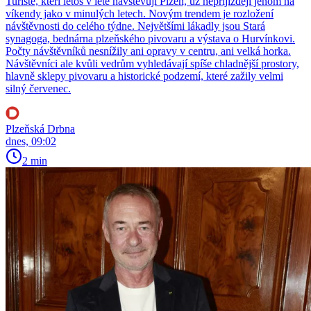
Turisté, kteří letos v létě navštěvují Plzeň, už nepřijíždějí jenom na
víkendy jako v minulých letech. Novým trendem je rozložení
návštěvnosti do celého týdne. Největšími lákadly jsou Stará
synagoga, bednárna plzeňského pivovaru a výstava o Hurvínkovi.
Počty návštěvníků nesnížily ani opravy v centru, ani velká horka.
Návštěvníci ale kvůli vedrům vyhledávají spíše chladnější prostory,
hlavně sklepy pivovaru a historické podzemí, které zažily velmi
silný červenec.
Plzeňská Drbna
dnes, 09:02
2 min