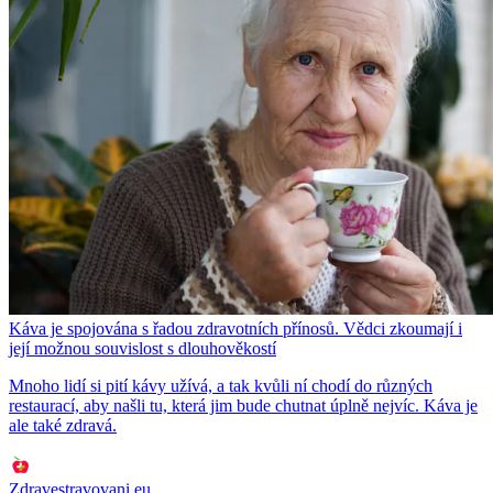
Káva je spojována s řadou zdravotních přínosů. Vědci zkoumají i
její možnou souvislost s dlouhověkostí
Mnoho lidí si pití kávy užívá, a tak kvůli ní chodí do různých
restaurací, aby našli tu, která jim bude chutnat úplně nejvíc. Káva je
ale také zdravá.
Zdravestravovani.eu