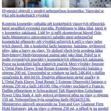
Hygienici objevili v prodeji nebezpečnou kosmetiku: Varování se
týká pěti konkrétních výrobků
Kontrola kosmetiky odhalila pět konkrétních vlasových přípravků,
které nesplňují evropská pravidla. Problémem je látka lilial, která je
v kosmetice zakázaná. Lidé by si měli zkontrolovat hlavně číslo
šarže.Ministerstvo zdravotnictví zařadilo mezi nebezpečné
kosmetické přípravky pět výrobků určených k péči o vlasy nebo
jejich úpravě. Jde o konkrétní šarže šamponu, balzámu, stylingové
pěny, laku a barvy na vlasy. Ve složení všech byla uvedena látka
Butylphenyl Methylpropional známá také jako lilial. Právě ta je
podle evropských pravidel v kosmetických přípravcích zakázaná.
Pozor na konkrétní šarže známých značek Mezi výrobky figuruje
L’Oréal Paris Elseve Total Repair Extreme Obnovující balzám o
objemu 200 ml. Upozornění se vztahuje na šarži 24K404 s dalším
označením K 404 04/16. Druhým přípravkem stejné značky je
L’Oréal Paris Elseve Total Repair 5 Extreme Obnovující šampon o
objemu 250 ml a šarži 24S100. Oba výrobky pocházejí z Francie.
Dalším přípravkem je Schwarzkopf Taft Haarstyling Gelschaum
Power Ultra Stark 4, tedy gelová stylingová pěna na vlasy o objemu
150 ml. Nebezpečnou byla označena šarže 0924435236.
Ministerstvo zároveň upozornilo na Toni and Guy Glamour Firm
Hold Hairspray, lak na vlasy o objemu 250 ml, u něhož je na spodní