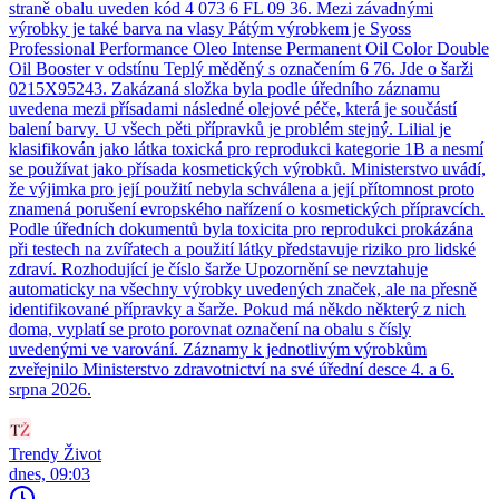
straně obalu uveden kód 4 073 6 FL 09 36. Mezi závadnými
výrobky je také barva na vlasy Pátým výrobkem je Syoss
Professional Performance Oleo Intense Permanent Oil Color Double
Oil Booster v odstínu Teplý měděný s označením 6 76. Jde o šarži
0215X95243. Zakázaná složka byla podle úředního záznamu
uvedena mezi přísadami následné olejové péče, která je součástí
balení barvy. U všech pěti přípravků je problém stejný. Lilial je
klasifikován jako látka toxická pro reprodukci kategorie 1B a nesmí
se používat jako přísada kosmetických výrobků. Ministerstvo uvádí,
že výjimka pro její použití nebyla schválena a její přítomnost proto
znamená porušení evropského nařízení o kosmetických přípravcích.
Podle úředních dokumentů byla toxicita pro reprodukci prokázána
při testech na zvířatech a použití látky představuje riziko pro lidské
zdraví. Rozhodující je číslo šarže Upozornění se nevztahuje
automaticky na všechny výrobky uvedených značek, ale na přesně
identifikované přípravky a šarže. Pokud má někdo některý z nich
doma, vyplatí se proto porovnat označení na obalu s čísly
uvedenými ve varování. Záznamy k jednotlivým výrobkům
zveřejnilo Ministerstvo zdravotnictví na své úřední desce 4. a 6.
srpna 2026.
Trendy Život
dnes, 09:03