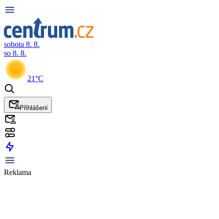
sobota 8. 8.
so 8. 8.
21°C
Přihlášení
Reklama