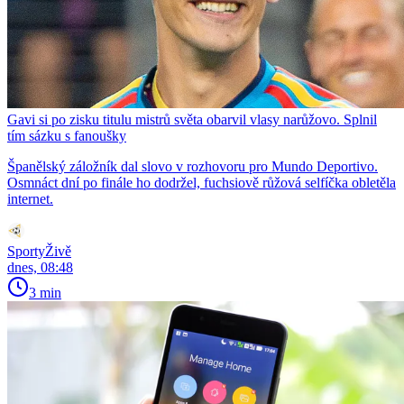
Gavi si po zisku titulu mistrů světa obarvil vlasy narůžovo. Splnil
tím sázku s fanoušky
Španělský záložník dal slovo v rozhovoru pro Mundo Deportivo.
Osmnáct dní po finále ho dodržel, fuchsiově růžová selfíčka obletěla
internet.
SportyŽivě
dnes, 08:48
3 min