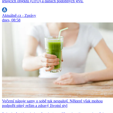
létajících objektů (UFO) a dalších podobných jevů.
Aktuálně.cz - Zprávy
dnes, 08:58
Večerní nápoje samy o sobě tuk nespalují. Některé však mohou
podpořit pitný režim a zdravý životní styl