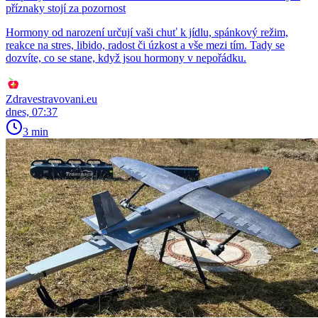
příznaky stojí za pozornost
Hormony od narození určují vaši chuť k jídlu, spánkový režim,
reakce na stres, libido, radost či úzkost a vše mezi tím. Tady se
dozvíte, co se stane, když jsou hormony v nepořádku.
Zdravestravovani.eu
dnes, 07:37
3 min