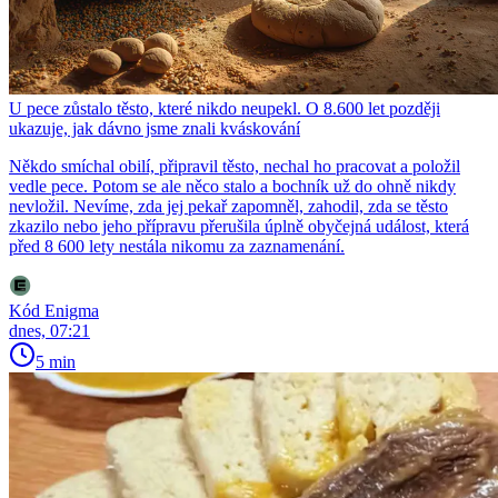
U pece zůstalo těsto, které nikdo neupekl. O 8.600 let později
ukazuje, jak dávno jsme znali kváskování
Někdo smíchal obilí, připravil těsto, nechal ho pracovat a položil
vedle pece. Potom se ale něco stalo a bochník už do ohně nikdy
nevložil. Nevíme, zda jej pekař zapomněl, zahodil, zda se těsto
zkazilo nebo jeho přípravu přerušila úplně obyčejná událost, která
před 8 600 lety nestála nikomu za zaznamenání.
Kód Enigma
dnes, 07:21
5 min