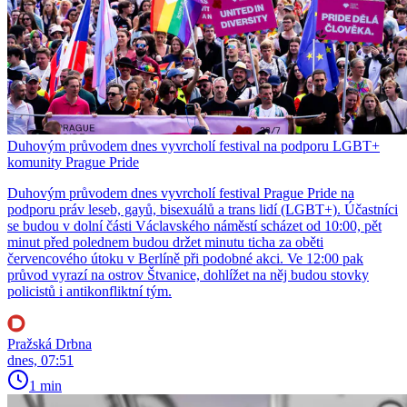
Duhovým průvodem dnes vyvrcholí festival na podporu LGBT+
komunity Prague Pride
Duhovým průvodem dnes vyvrcholí festival Prague Pride na
podporu práv leseb, gayů, bisexuálů a trans lidí (LGBT+). Účastníci
se budou v dolní části Václavského náměstí scházet od 10:00, pět
minut před polednem budou držet minutu ticha za oběti
červencového útoku v Berlíně při podobné akci. Ve 12:00 pak
průvod vyrazí na ostrov Štvanice, dohlížet na něj budou stovky
policistů i antikonfliktní tým.
Pražská Drbna
dnes, 07:51
1 min