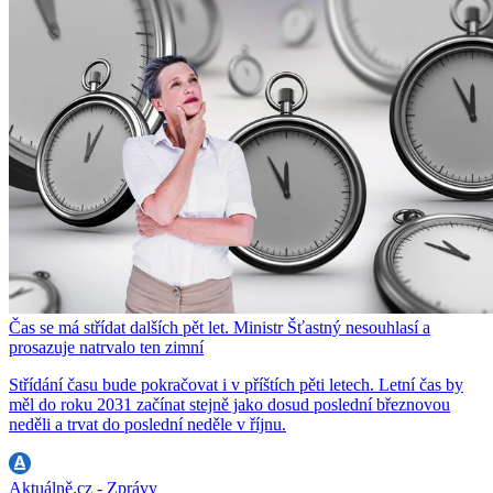
Čas se má střídat dalších pět let. Ministr Šťastný nesouhlasí a
prosazuje natrvalo ten zimní
Střídání času bude pokračovat i v příštích pěti letech. Letní čas by
měl do roku 2031 začínat stejně jako dosud poslední březnovou
neděli a trvat do poslední neděle v říjnu.
Aktuálně.cz - Zprávy