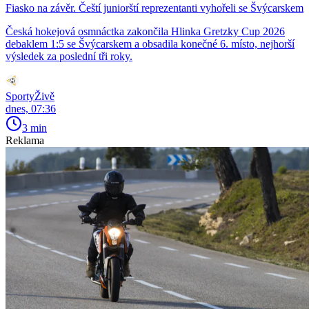
Fiasko na závěr. Čeští juniorští reprezentanti vyhořeli se Švýcarskem
Česká hokejová osmnáctka zakončila Hlinka Gretzky Cup 2026
debaklem 1:5 se Švýcarskem a obsadila konečné 6. místo, nejhorší
výsledek za poslední tři roky.
SportyŽivě
dnes, 07:36
3 min
Reklama