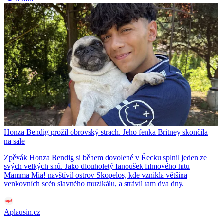
Honza Bendig prožil obrovský strach. Jeho fenka Britney skončila
na sále
Zpěvák Honza Bendig si během dovolené v Řecku splnil jeden ze
svých velkých snů. Jako dlouholetý fanoušek filmového hitu
Mamma Mia! navštívil ostrov Skopelos, kde vznikla většina
venkovních scén slavného muzikálu, a strávil tam dva dny.
Aplausin.cz