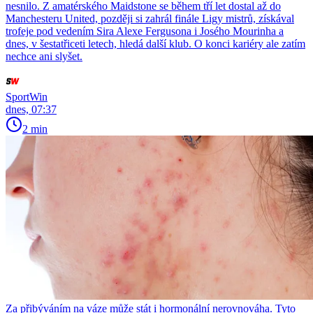
nesnilo. Z amatérského Maidstone se během tří let dostal až do
Manchesteru United, později si zahrál finále Ligy mistrů, získával
trofeje pod vedením Sira Alexe Fergusona i Josého Mourinha a
dnes, v šestatřiceti letech, hledá další klub. O konci kariéry ale zatím
nechce ani slyšet.
SportWin
dnes, 07:37
2 min
Za přibýváním na váze může stát i hormonální nerovnováha. Tyto