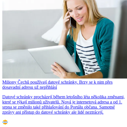
Miliony Čechů používají datové schránky. Brzy se k nim přes
dosavadní adresu už nepřihlásí
Datové schránky procházejí během letošního léta několika změnami,
které se týkají milionů uživatelů. Nová je internetová adresa a od 1.
srpna se změnilo také přihlašování do Portálu občana. Samotné
zprávy ani přístup do datové schránky ale lidé neztrácejí.