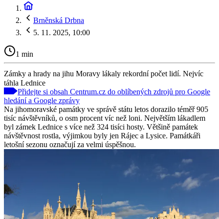
Brněnská Drbna
5. 11. 2025, 10:00
1 min
Zámky a hrady na jihu Moravy lákaly rekordní počet lidí. Nejvíc
táhla Lednice
Přidejte si obsah Centrum.cz do oblíbených zdrojů pro Google
hledání a Google zprávy
Na jihomoravské památky ve správě státu letos dorazilo téměř 905
tisíc návštěvníků, o osm procent víc než loni. Největším lákadlem
byl zámek Lednice s více než 324 tisíci hosty. Většině památek
návštěvnost rostla, výjimkou byly jen Rájec a Lysice. Památkáři
letošní sezonu označují za velmi úspěšnou.