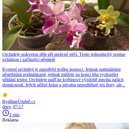
Orchideje pokvetou déle při správné péči. Tento jednoduchý postup
zvládnou i začínající pěstitelé
Kvetení orchidejí je zapotřebí trošku pomoci. Jednak optimálními
pěstebními podmínkami, jednak můžete na konci léta vyzkoušet
střídání teplot. Orchideje patří ke květinové výzdobě mnoha našich
domácností. Jejich něžné kráse a půvabu nepodléhají jen ženy, ale...
BydlímeÚtulně.cz
dnes, 07:17
2 min
Reklama