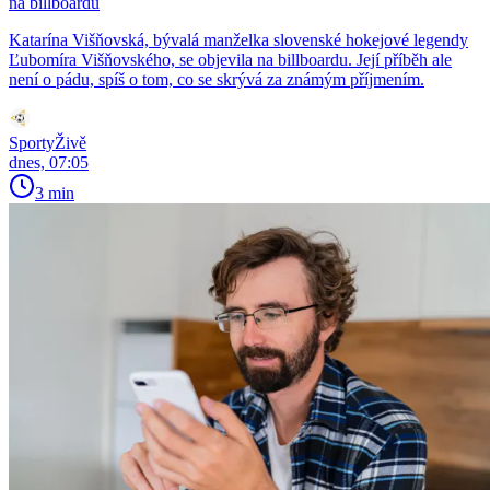
na billboardu
Katarína Višňovská, bývalá manželka slovenské hokejové legendy
Ľubomíra Višňovského, se objevila na billboardu. Její příběh ale
není o pádu, spíš o tom, co se skrývá za známým příjmením.
SportyŽivě
dnes, 07:05
3 min