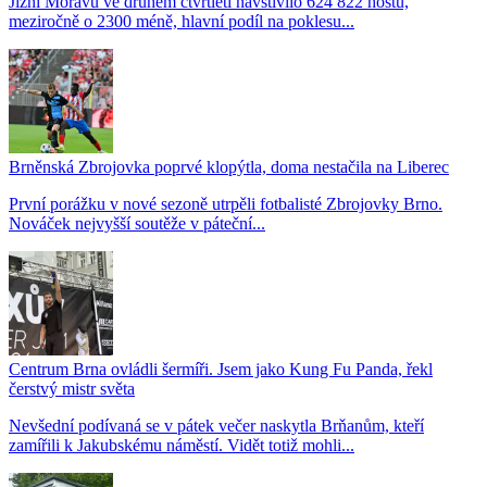
Jižní Moravu ve druhém čtvrtletí navštívilo 624 822 hostů,
meziročně o 2300 méně, hlavní podíl na poklesu...
Brněnská Zbrojovka poprvé klopýtla, doma nestačila na Liberec
První porážku v nové sezoně utrpěli fotbalisté Zbrojovky Brno.
Nováček nejvyšší soutěže v páteční...
Centrum Brna ovládli šermíři. Jsem jako Kung Fu Panda, řekl
čerstvý mistr světa
Nevšední podívaná se v pátek večer naskytla Brňanům, kteří
zamířili k Jakubskému náměstí. Vidět totiž mohli...