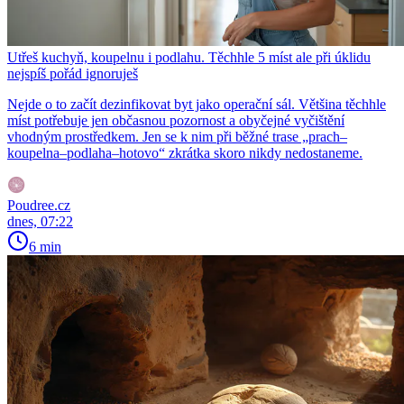
Utřeš kuchyň, koupelnu i podlahu. Těchhle 5 míst ale při úklidu
nejspíš pořád ignoruješ
Nejde o to začít dezinfikovat byt jako operační sál. Většina těchhle
míst potřebuje jen občasnou pozornost a obyčejné vyčištění
vhodným prostředkem. Jen se k nim při běžné trase „prach–
koupelna–podlaha–hotovo“ zkrátka skoro nikdy nedostaneme.
Poudree.cz
dnes, 07:22
6 min