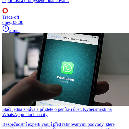
úspornost a promyšlené financování.
Trade-off
dnes, 08:00
2 min
Stačí jedna zpráva a přijdete o peníze i účet. Kyberšmejdi na
WhatsAppu útočí na city
Bezpečnostní experti varují před rafinovanými podvody, které