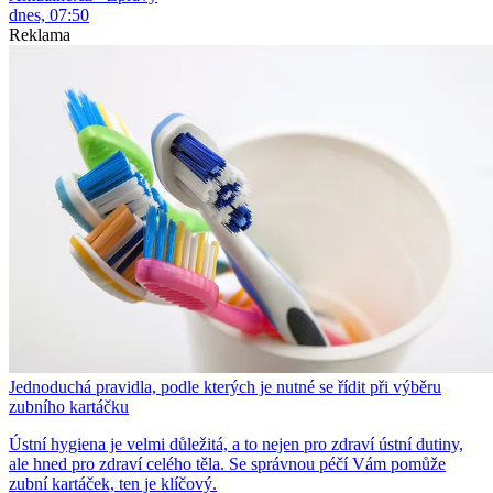
dnes, 07:50
Reklama
Jednoduchá pravidla, podle kterých je nutné se řídit při výběru
zubního kartáčku
Ústní hygiena je velmi důležitá, a to nejen pro zdraví ústní dutiny,
ale hned pro zdraví celého těla. Se správnou péčí Vám pomůže
zubní kartáček, ten je klíčový.