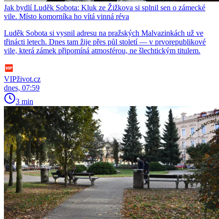
Jak bydlí Luděk Sobota: Kluk ze Žižkova si splnil sen o zámecké
vile. Místo komorníka ho vítá vinná réva
Luděk Sobota si vysnil adresu na pražských Malvazinkách už ve
třinácti letech. Dnes tam žije přes půl století — v prvorepublikové
vile, která zámek připomíná atmosférou, ne šlechtickým titulem.
VIPživot.cz
dnes, 07:59
3 min