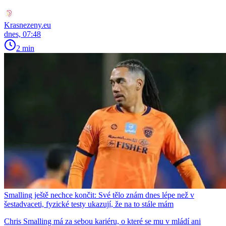
Krasnezeny.eu
dnes, 07:48
2 min
Smalling ještě nechce končit: Své tělo znám dnes lépe než v
šestadvaceti, fyzické testy ukazují, že na to stále mám
Chris Smalling má za sebou kariéru, o které se mu v mládí ani