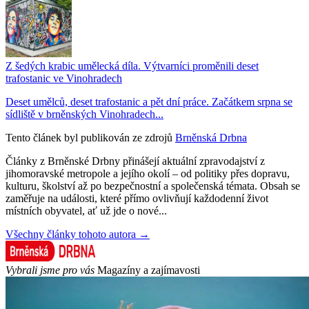
Z šedých krabic umělecká díla. Výtvarníci proměnili deset
trafostanic ve Vinohradech
Deset umělců, deset trafostanic a pět dní práce. Začátkem srpna se
sídliště v brněnských Vinohradech...
Tento článek byl publikován ze zdrojů
Brněnská Drbna
Články z Brněnské Drbny přinášejí aktuální zpravodajství z
jihomoravské metropole a jejího okolí – od politiky přes dopravu,
kulturu, školství až po bezpečnostní a společenská témata. Obsah se
zaměřuje na události, které přímo ovlivňují každodenní život
místních obyvatel, ať už jde o nové...
Všechny články tohoto autora →
Vybrali jsme pro vás
Magazíny a zajímavosti