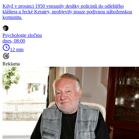
Když v prosinci 1950 vstoupily desítky policistů do odlehlého
kláštera u řecké Keratey, neobjevily pouze podivnou náboženskou
komunitu.
Psychologie zločinu
dnes, 08:00
12 min
Reklama