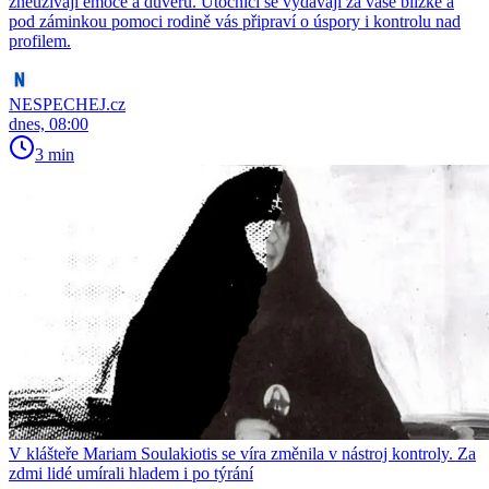
zneužívají emoce a důvěru. Útočníci se vydávají za vaše blízké a
pod záminkou pomoci rodině vás připraví o úspory i kontrolu nad
profilem.
NESPECHEJ.cz
dnes, 08:00
3 min
V klášteře Mariam Soulakiotis se víra změnila v nástroj kontroly. Za
zdmi lidé umírali hladem i po týrání