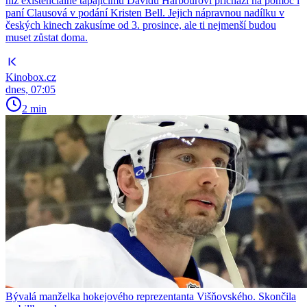
níž existenciálně tápajícímu Davidu Harbourovi přichází na pomoc i
paní Clausová v podání Kristen Bell. Jejich nápravnou nadílku v
českých kinech zakusíme od 3. prosince, ale ti nejmenší budou
muset zůstat doma.
Kinobox.cz
dnes, 07:05
2 min
Bývalá manželka hokejového reprezentanta Višňovského. Skončila