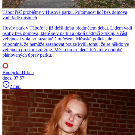
Tábor řeší problémy v Husově parku. Přítomnost lidí bez domova
vadí řadě místních
Husův park v Táboře je již delší dobu předmětem debat. Lidem vadí
osoby bez domova, které se v parku a okolí nádraží zdržují, a část
veřejnosti volá po razantnějším řešení. Městská policie ale
připomíná, že nemůže zasahovat pouze kvůli tomu, že se někdo ve
veřejném prostoru zdržuje. Město proto hledá řešení i v podobě
plánovaných úprav parku.
Budějcká Drbna
dnes, 07:57
2 min