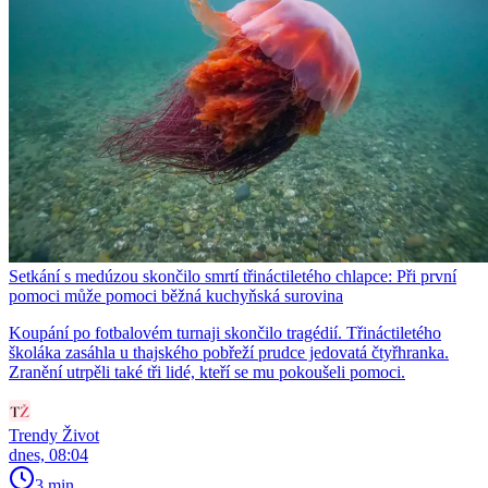
Setkání s medúzou skončilo smrtí třináctiletého chlapce: Při první
pomoci může pomoci běžná kuchyňská surovina
Koupání po fotbalovém turnaji skončilo tragédií. Třináctiletého
školáka zasáhla u thajského pobřeží prudce jedovatá čtyřhranka.
Zranění utrpěli také tři lidé, kteří se mu pokoušeli pomoci.
Trendy Život
dnes, 08:04
3 min