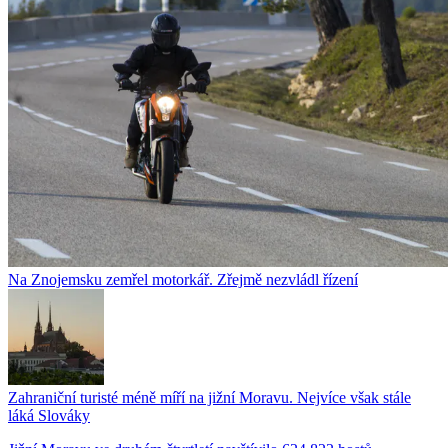
Na Znojemsku zemřel motorkář. Zřejmě nezvládl řízení
Zahraniční turisté méně míří na jižní Moravu. Nejvíce však stále
láká Slováky