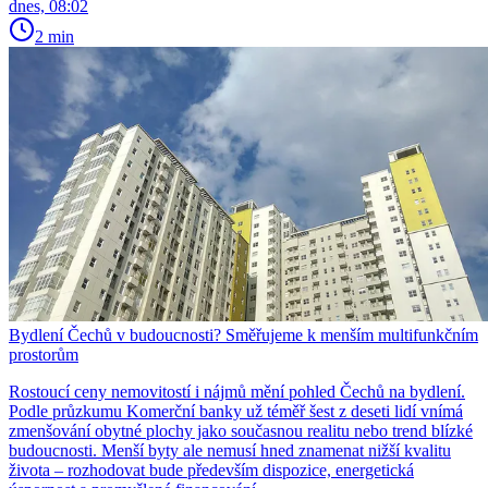
dnes, 08:02
2 min
Bydlení Čechů v budoucnosti? Směřujeme k menším multifunkčním
prostorům
Rostoucí ceny nemovitostí i nájmů mění pohled Čechů na bydlení.
Podle průzkumu Komerční banky už téměř šest z deseti lidí vnímá
zmenšování obytné plochy jako současnou realitu nebo trend blízké
budoucnosti. Menší byty ale nemusí hned znamenat nižší kvalitu
života – rozhodovat bude především dispozice, energetická