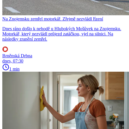
Na Znojemsku zemřel motorkář. Zřejmě nezvládl řízení
Dnes ráno došlo k nehodě u Hlubokých Mošůvek na Znojemsku.
Motorkář, který nezvládl průjezd zatáčkou, vjel na silnici. Na
následky zranění zemřel.
Brněnská Drbna
dnes, 07:30
1 min