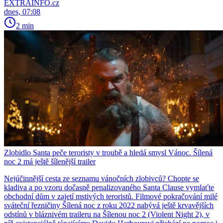
EXTRAINFO.cz
dnes, 07:08
2 min
Zlobidlo Santa peče teroristy v troubě a hledá smysl Vánoc. Šílená
noc 2 má ještě šílenější trailer
Nejúčinnější cesta ze seznamu vánočních zlobivců? Chopte se
kladiva a po vzoru dočasně penalizovaného Santa Clause vymlaťte
obchodní dům v zajetí mstivých teroristů. Filmové pokračování milé
sváteční řezničiny Šílená noc z roku 2022 nabývá ještě krvavějších
odstínů v bláznivém traileru na Šílenou noc 2 (Violent Night 2), v