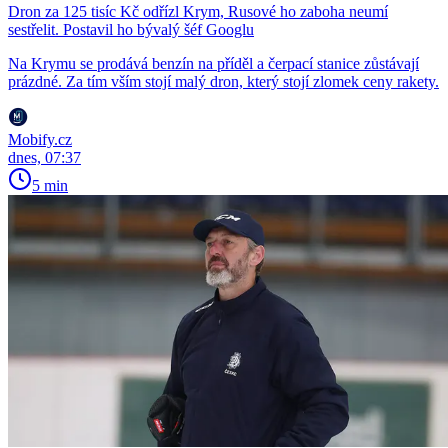
Dron za 125 tisíc Kč odřízl Krym, Rusové ho zaboha neumí
sestřelit. Postavil ho bývalý šéf Googlu
Na Krymu se prodává benzín na příděl a čerpací stanice zůstávají
prázdné. Za tím vším stojí malý dron, který stojí zlomek ceny rakety.
Mobify.cz
dnes, 07:37
5 min