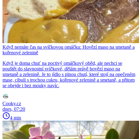
Když nemáte čas na svíčkovou omáčku: Hovězí maso na smetaně a
kořenové zelenině
Když je doma chuť na poctivý omáčkový oběd, ale nechci se
pouštět do slavnostní svíčkové, dělám právě hovězí maso na
smetaně a zelenině. Je to jídlo s plnou chutí, které stojí na opečeném
mase, cibuli s trochou cukru, kořenové zelenině a smetaně, a přitom
se obejde i bez mouky navíc.
Cooky.cz
dnes, 07:20
4 min