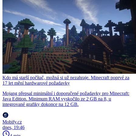
Kdo má starší počítač, možná si už nezahraje. Minecraft poprvé za
17 let mění hardwarové požadavky
Mojang přepsal minimální i doporučené požadavky pro Minecraft:
Java Edition. Minimum RAM vyskočilo ze 2 GB na 8, u
integrované grafiky dokonce na 12 GB.
Mobify.cz
dnes, 19:46
4 min