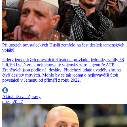
Při útocích povstaleckých Húsíů zemřelo na šest desítek jemenských
vojáků
Údery jemenských povstalců Húsíů na provládní jednotky zabily 58
lidí, řekl ve čtvrtek nejmenovaný vojenský zdroj agentuře AFP.
Zraněných jsou podle něj desítky. Předchozí údaje uváděly zhruba
čtyři desítky mrtvých. Mohlo by se tak jednat o nejkrvavější útok
povstalců v Jemenu od příměří z roku 2022.
Aktuálně.cz - Zprávy
dnes, 20:27