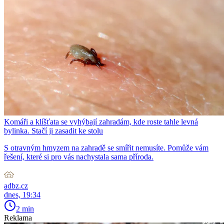
Komáři a klíšťata se vyhýbají zahradám, kde roste tahle levná
bylinka. Stačí ji zasadit ke stolu
S otravným hmyzem na zahradě se smířit nemusíte. Pomůže vám
řešení, které si pro vás nachystala sama příroda.
adbz.cz
dnes, 19:34
2 min
Reklama