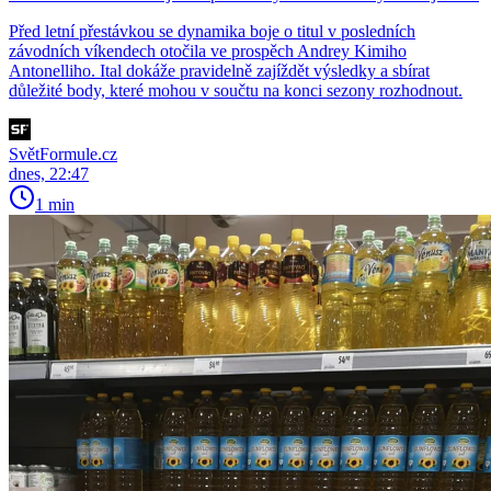
Před letní přestávkou se dynamika boje o titul v posledních
závodních víkendech otočila ve prospěch Andrey Kimiho
Antonelliho. Ital dokáže pravidelně zajíždět výsledky a sbírat
důležité body, které mohou v součtu na konci sezony rozhodnout.
SvětFormule.cz
dnes, 22:47
1 min