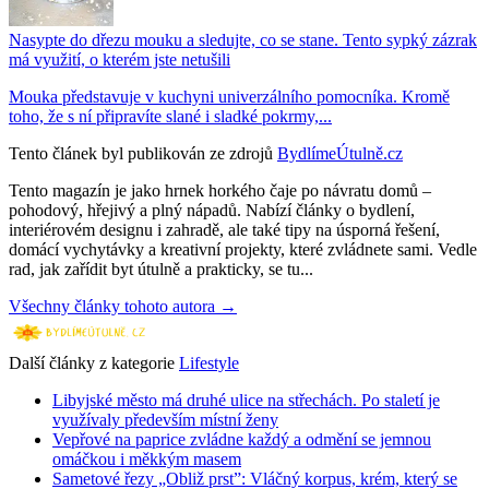
Nasypte do dřezu mouku a sledujte, co se stane. Tento sypký zázrak
má využití, o kterém jste netušili
Mouka představuje v kuchyni univerzálního pomocníka. Kromě
toho, že s ní připravíte slané i sladké pokrmy,...
Tento článek byl publikován ze zdrojů
BydlímeÚtulně.cz
Tento magazín je jako hrnek horkého čaje po návratu domů –
pohodový, hřejivý a plný nápadů. Nabízí články o bydlení,
interiérovém designu i zahradě, ale také tipy na úsporná řešení,
domácí vychytávky a kreativní projekty, které zvládnete sami. Vedle
rad, jak zařídit byt útulně a prakticky, se tu...
Všechny články tohoto autora →
Další články z kategorie
Lifestyle
Libyjské město má druhé ulice na střechách. Po staletí je
využívaly především místní ženy
Vepřové na paprice zvládne každý a odmění se jemnou
omáčkou i měkkým masem
Sametové řezy „Obliž prst”: Vláčný korpus, krém, který se