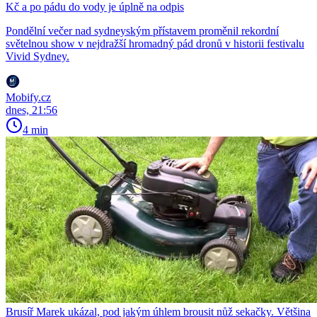
Kč a po pádu do vody je úplně na odpis
Pondělní večer nad sydneyským přístavem proměnil rekordní
světelnou show v nejdražší hromadný pád dronů v historii festivalu
Vivid Sydney.
Mobify.cz
dnes, 21:56
4 min
Brusíř Marek ukázal, pod jakým úhlem brousit nůž sekačky. Většina