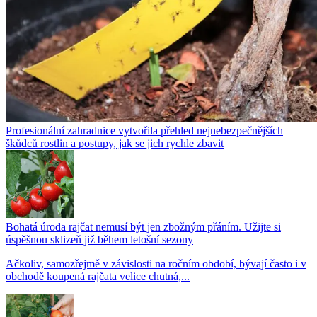
Profesionální zahradnice vytvořila přehled nejnebezpečnějších
škůdců rostlin a postupy, jak se jich rychle zbavit
Bohatá úroda rajčat nemusí být jen zbožným přáním. Užijte si
úspěšnou sklizeň již během letošní sezony
Ačkoliv, samozřejmě v závislosti na ročním období, bývají často i v
obchodě koupená rajčata velice chutná,...