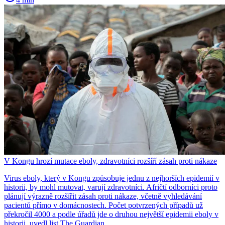
V Kongu hrozí mutace eboly, zdravotníci rozšíří zásah proti nákaze
Virus eboly, který v Kongu způsobuje jednu z nejhorších epidemií v
historii, by mohl mutovat, varují zdravotníci. Afričtí odborníci proto
plánují výrazně rozšířit zásah proti nákaze, včetně vyhledávání
pacientů přímo v domácnostech. Počet potvrzených případů už
překročil 4000 a podle úřadů jde o druhou největší epidemii eboly v
historii, uvedl list The Guardian.