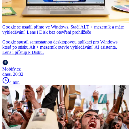
Google se usadil přímo ve Windows. Stačí ALT + mezerník a máte
vyhledávání, Lens i Disk bez otevření prohlížeče
Google spustil samostatnou desktopovou aplikaci pro Windows,
která po stisku Alt + mezerník otevře vyhledávání, AI asistenta,
Lens i přístup k Disku.
Mobify.cz
dnes, 20:32
4 min