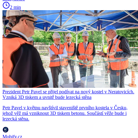
2 min
Prezident Petr Pavel se přijel podívat na nový kostel v Neratovicích.
Vzniká 3D tiskem a uvnitř bude lezecká stěna
Petr Pavel v květnu navštívil staveniště prvního kostela v Česku,
jehož věž má vzniknout 3D tiskem betonu. Součástí věže bude i
lezecká stěna.
Mobify.cz