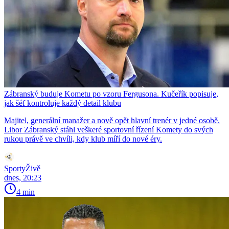
Zábranský buduje Kometu po vzoru Fergusona. Kučeřík popisuje,
jak šéf kontroluje každý detail klubu
Majitel, generální manažer a nově opět hlavní trenér v jedné osobě.
Libor Zábranský stáhl veškeré sportovní řízení Komety do svých
rukou právě ve chvíli, kdy klub míří do nové éry.
SportyŽivě
dnes, 20:23
4 min