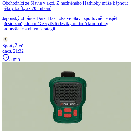
Obchodníci ze Slavie v akci. Z nechtěného Hashioky může kápnout
pěkný balík, až 70 milionů
Japonský obránce Daiki Hashioka ve Slavii sportovně neuspěl,
přesto z něj klub může vytěžit desítky milionů korun díky
promyšlené smluvní strategii.
SportyŽivě
dnes, 21:32
3 min