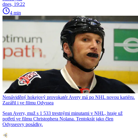
dnes, 19:22
4 min
Nenáviděný hokejový provokatér Avery má po NHL novou kariéru.
Zazářil i ve filmu Odyssea
Sean Avery, muž s 1 533 trestnými minutami v NHL, hraje už
potřetí ve filmu Christophera Nolana. Tentokrát jako člen
Odysseovy posádky.