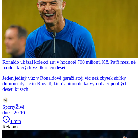
Ronaldo ukázal kolekci aut v hodnotě 700 milionů Kč. Patří mezi ně
model, kterých vzniklo jen deset
Jeden jediný vůz v Ronaldově garáži stojí víc než zbytek sbírky
dohromady. Je to Bugatti, které automobilka vyrobila v pouhých
deseti kusech.
SportyŽivě
dnes, 20:16
4 min
Reklama