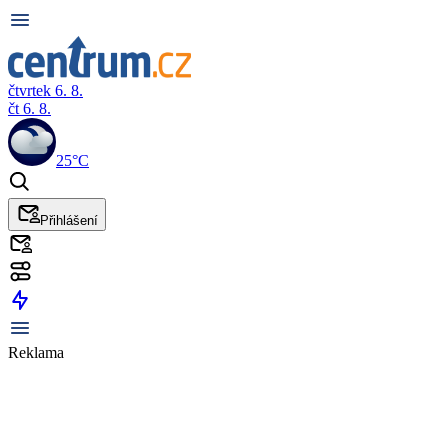
čtvrtek 6. 8.
čt 6. 8.
25°C
Přihlášení
Reklama