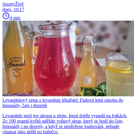
SportyŽivě
dnes, 19:17
4 min
Levandulový sirup z levandule lékařské: Fialová letní zásoba do
limonády, čaje i dezertů
Levandule není jen okrasa u plotu, která dobře vypadá na fotkách.
Ze 100 gramů květů uděláte voňavý sirup, který se hodí do čaje,
limonády i na dezerty, a když se nepřežene louhování, nebude
chutnat jako skříň po babičce.