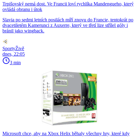
Trpišovský nemá dost. Ve Francii loví rychlíka Mandengueho, který
ovládá obranu i útok
Slavia po sedmi letních posilách míří znovu do Francie, tentokrát po
dvacetiletém Kamerunci z Auxerre, který ve třetí lize střílel góly i
bránil jako wingback.
SportyŽivě
dnes, 22:05
3 min
Microsoft chce, aby na Xbox Helix běhaly všechny hry, které kdy