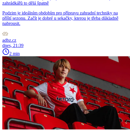
zahrádkářů to dělá špatně
Podzim je ideálním obdobím pro přípravu zahradní techniky na
příští sezonu. Začít je dobré u sekačky, kterou je třeba důkladně
nabrousit.
adbz.cz
dnes, 21:39
2 min