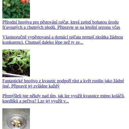
Přírodní hnojiva pro pěstování rajčat, která zajistí bohatou úrodu
šťavnatých a chutných plodů. Připravte se na letošní sezonu včas
Vlastnoručně vypěstovaná a domácí rajčata nemají zkrátka žádnou
konkurenci. Chutnají daleko lépe než ty ze...
Fantastické hnojivo z kvasnic podpoří růst a květ rostlin jako žádné
jiné. Připravit jej zvládne každý
Přemýšleli jste někdy nad tím, jak lze využít kvasnice mimo koláčů,
knedlíků a pečiva? Lze jej využít v...