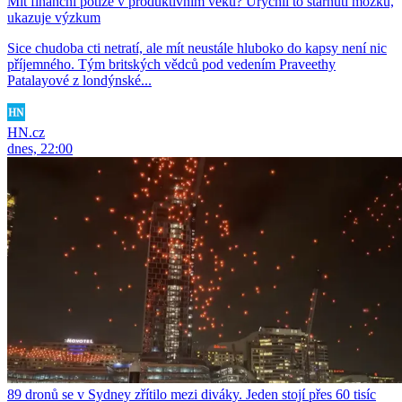
Mít finanční potíže v produktivním věku? Urychlí to stárnutí mozku,
ukazuje výzkum
Sice chudoba cti netratí, ale mít neustále hluboko do kapsy není nic
příjemného. Tým britských vědců pod vedením Praveethy
Patalayové z londýnské...
HN.cz
dnes, 22:00
89 dronů se v Sydney zřítilo mezi diváky. Jeden stojí přes 60 tisíc