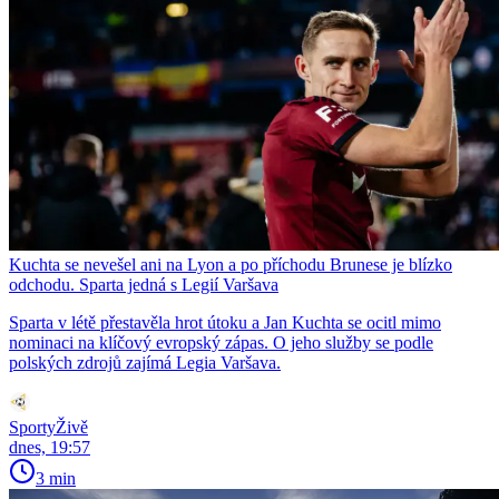
Kuchta se nevešel ani na Lyon a po příchodu Brunese je blízko
odchodu. Sparta jedná s Legií Varšava
Sparta v létě přestavěla hrot útoku a Jan Kuchta se ocitl mimo
nominaci na klíčový evropský zápas. O jeho služby se podle
polských zdrojů zajímá Legia Varšava.
SportyŽivě
dnes, 19:57
3 min