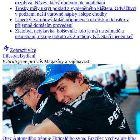
rozplývá. Název, který opravdu nic nepřehání
Trosky měly ukrýt poklad z vypleněného kláštera. Odvážlivci
v podzemí našli varovné nápisy i slepé chodby
Linecký tvarohový koláč připomene cukrářskou klasiku v
příjemně domácím provedení
Zlatobýl, netýkavka, bolševník: kdo je má na zahradě a
neodstraní, riskuje pokutu až 2 miliony Kč. Stačí i jeden keř
Zobrazit více
Lifestyle
Bydlení
Vybrali jsme pro vás
Magazíny a zajímavosti
Otec Antonelliho trénuje Fittipaldiho syna: Brazilec vychvaluje lídra