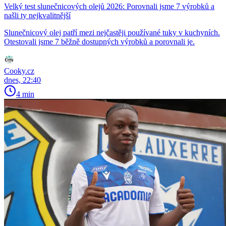
Velký test slunečnicových olejů 2026: Porovnali jsme 7 výrobků a
našli ty nejkvalitnější
Slunečnicový olej patří mezi nejčastěji používané tuky v kuchyních.
Otestovali jsme 7 běžně dostupných výrobků a porovnali je.
Cooky.cz
dnes, 22:40
4 min