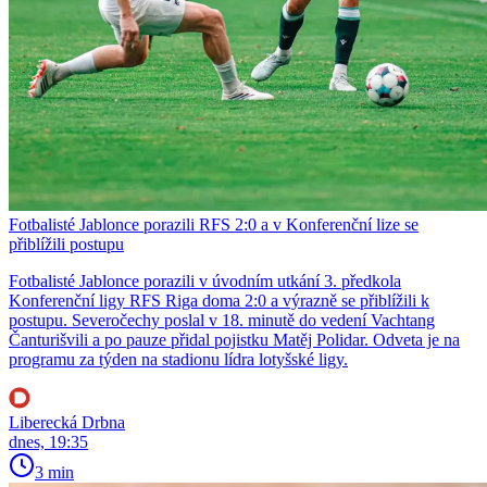
Fotbalisté Jablonce porazili RFS 2:0 a v Konferenční lize se
přiblížili postupu
Fotbalisté Jablonce porazili v úvodním utkání 3. předkola
Konferenční ligy RFS Riga doma 2:0 a výrazně se přiblížili k
postupu. Severočechy poslal v 18. minutě do vedení Vachtang
Čanturišvili a po pauze přidal pojistku Matěj Polidar. Odveta je na
programu za týden na stadionu lídra lotyšské ligy.
Liberecká Drbna
dnes, 19:35
3 min