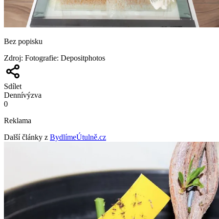
Bez popisku
Zdroj
:
Fotografie: Depositphotos
Sdílet
Denní
výzva
0
Reklama
Další články z
BydlímeÚtulně.cz