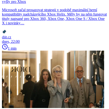
vyšly pro Xbox
Microsoft začal prosazovat strategii v podobě maximální herní
kompatibility nadcházejícího Xbox Helix. Měly by na něm fungovat
tituly napsané pro Xbox 360, Xbox One, Xbox One S / Xbox One
X i novinky…
diit.cz
dnes, 22:00
1 min