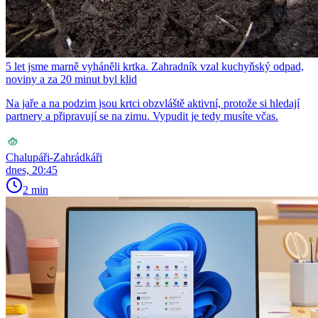
5 let jsme marně vyháněli krtka. Zahradník vzal kuchyňský odpad,
noviny a za 20 minut byl klid
Na jaře a na podzim jsou krtci obzvláště aktivní, protože si hledají
partnery a připravují se na zimu. Vypudit je tedy musíte včas.
Chalupáři-Zahrádkáři
dnes, 20:45
2 min