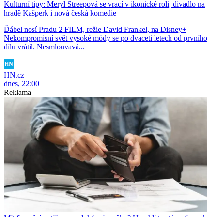
Kulturní tipy: Meryl Streepová se vrací v ikonické roli, divadlo na
hradě Kašperk i nová česká komedie
Ďábel nosí Pradu 2 FILM, režie David Frankel, na Disney+
Nekompromisní svět vysoké módy se po dvaceti letech od prvního
dílu vrátil. Nesmlouvavá...
HN.cz
dnes, 22:00
Reklama