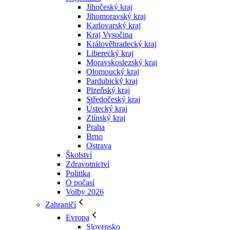
Jihočeský kraj
Jihomoravský kraj
Karlovarský kraj
Kraj Vysočina
Králověhradecký kraj
Liberecký kraj
Moravskoslezský kraj
Olomoucký kraj
Pardubický kraj
Plzeňský kraj
Středočeský kraj
Ústecký kraj
Zlínský kraj
Praha
Brno
Ostrava
Školství
Zdravotnictví
Politika
O počasí
Volby 2026
Zahraničí
Evropa
Slovensko