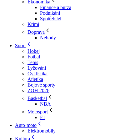
Ekonomika
Finance a burza
Podnikání
Spotřebitel
Krimi
Doprava
Nehody
Sport
Hokej
Fotbal
Tenis
Lyžování
Cyklistika
Atletika
Bojové sporty
ZOH 2026
Basketbal
NBA
Motosport
F1
Auto-moto
Elektromobily
Kultura