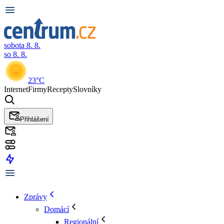
sobota 8. 8.
so 8. 8.
23°C
Internet
Firmy
Recepty
Slovníky
Přihlášení
Zprávy
Domácí
Regionální