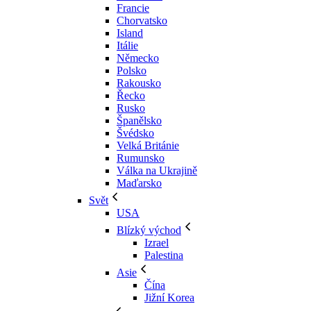
Francie
Chorvatsko
Island
Itálie
Německo
Polsko
Rakousko
Řecko
Rusko
Španělsko
Švédsko
Velká Británie
Rumunsko
Válka na Ukrajině
Maďarsko
Svět
USA
Blízký východ
Izrael
Palestina
Asie
Čína
Jižní Korea