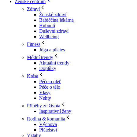
Ženské centrum
Zdraví
Ženské zdraví
Babiččina lékárna
Hubnutí
Duševní zdraví
Wellbeing
Fitness
Jóga a pilates
Módní trendy
Aktuální trendy
Doplňky
Krása
Péče o pleť
Péče o tělo
Vlasy
Nehty
Příběhy ze života
Inspirativní ženy
Rodina & komunita
Výchova
Přátelství
Vztahy