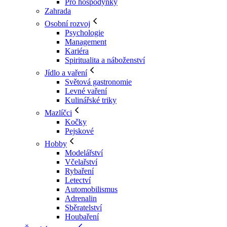
Pro hospodyňky
Zahrada
Osobní rozvoj
Psychologie
Management
Kariéra
Spiritualita a náboženství
Jídlo a vaření
Světová gastronomie
Levné vaření
Kulinářské triky
Mazlíčci
Kočky
Pejskové
Hobby
Modelářství
Včelařství
Rybaření
Letectví
Automobilismus
Adrenalin
Sběratelství
Houbaření