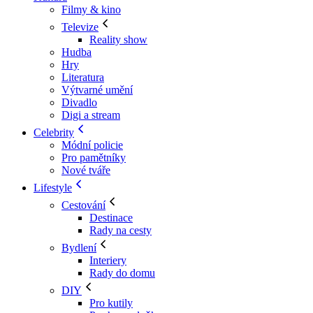
Filmy & kino
Televize
Reality show
Hudba
Hry
Literatura
Výtvarné umění
Divadlo
Digi a stream
Celebrity
Módní policie
Pro pamětníky
Nové tváře
Lifestyle
Cestování
Destinace
Rady na cesty
Bydlení
Interiery
Rady do domu
DIY
Pro kutily