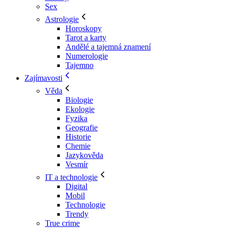
Sex
Astrologie
Horoskopy
Tarot a karty
Andělé a tajemná znamení
Numerologie
Tajemno
Zajímavosti
Věda
Biologie
Ekologie
Fyzika
Geografie
Historie
Chemie
Jazykověda
Vesmír
IT a technologie
Digital
Mobil
Technologie
Trendy
True crime