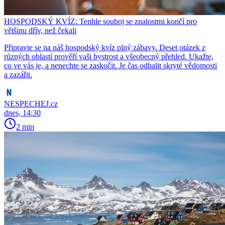
HOSPODSKÝ KVÍZ: Tenhle souboj se znalostmi končí pro
většinu dřív, než čekali
Připravte se na náš hospodský kvíz plný zábavy. Deset otázek z
různých oblastí prověří vaši bystrost a všeobecný přehled. Ukažte,
co ve vás je, a nenechte se zaskočit. Je čas odhalit skryté vědomosti
a zazářit.
NESPECHEJ.cz
dnes, 14:30
2 min