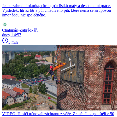
Jedna zahradní okurka, citron, pár lístků máty a deset minut práce.
Výsledek: litr až litr a půl chladivého pití, které nemá se sirupovou
limonádou nic společného.
Chalupáři-Zahrádkáři
dnes, 14:57
3 min
VIDEO: Hasiči trénovali záchranu z věže. Zraněného spouštěli z 50