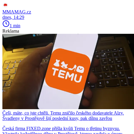
MMAMAG.cz
dnes, 14:29
1 min
Reklama
Češi, máte, co jste chtěli. Temu zničilo českého dodavatele Alzy.
Švadleny v Prostějově šijí poslední kusy, pak dílnu zavřou
Česká firma FIXED.zone přišla kvůli Temu o třetinu byznysu.
Vlastnila kožedělnou dílnu v Prostějově, kterou zavřela v únoru