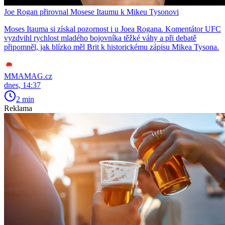
Joe Rogan přirovnal Mosese Itaumu k Mikeu Tysonovi
Moses Itauma si získal pozornost i u Joea Rogana. Komentátor UFC
vyzdvihl rychlost mladého bojovníka těžké váhy a při debatě
připomněl, jak blízko měl Brit k historickému zápisu Mikea Tysona.
MMAMAG.cz
dnes, 14:37
2 min
Reklama