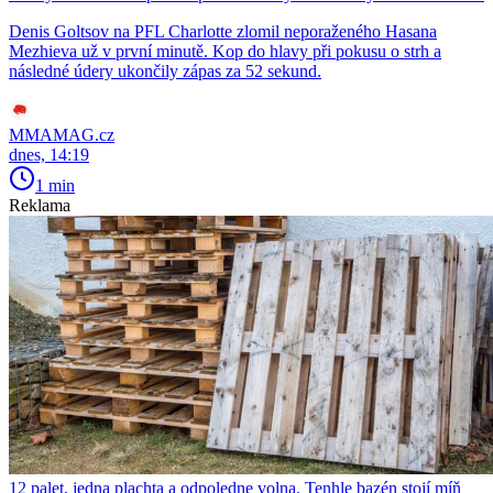
Denis Goltsov na PFL Charlotte zlomil neporaženého Hasana
Mezhieva už v první minutě. Kop do hlavy při pokusu o strh a
následné údery ukončily zápas za 52 sekund.
MMAMAG.cz
dnes, 14:19
1 min
Reklama
12 palet, jedna plachta a odpoledne volna. Tenhle bazén stojí míň