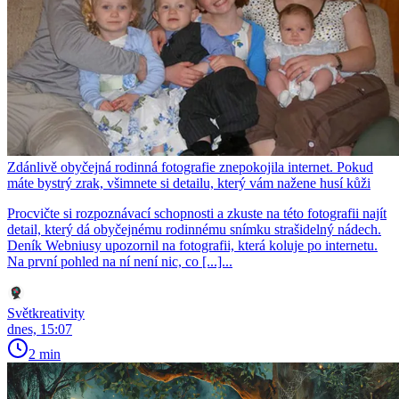
Zdánlivě obyčejná rodinná fotografie znepokojila internet. Pokud
máte bystrý zrak, všimnete si detailu, který vám nažene husí kůži
Procvičte si rozpoznávací schopnosti a zkuste na této fotografii najít
detail, který dá obyčejnému rodinnému snímku strašidelný nádech.
Deník Webniusy upozornil na fotografii, která koluje po internetu.
Na první pohled na ní není nic, co [...]...
Světkreativity
dnes, 15:07
2 min