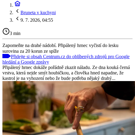
Bruneta v kuchyni
9. 7. 2026, 04:55
3 min
Zapomeňte na drahé nádobí. Připálený hrnec vyčistí do lesku
surovina za 20 korun ze spíže
Přidejte si obsah Centrum.cz do oblíbených zdrojů pro Google
hledání a Google zprávy
Připálený hrnec dokáže pořádně zkazit náladu. Ze dna kouká černá
vrstva, která nejde smýt houbičkou, a člověka hned napadne, že
kastrol je na vyhození nebo že bude potřeba nějaký drahý...