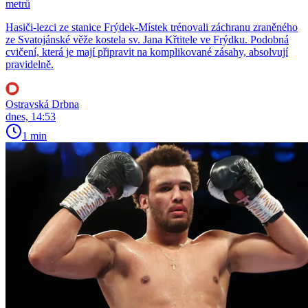
metrů
Hasiči-lezci ze stanice Frýdek-Místek trénovali záchranu zraněného
ze Svatojánské věže kostela sv. Jana Křtitele ve Frýdku. Podobná
cvičení, která je mají připravit na komplikované zásahy, absolvují
pravidelně.
Ostravská Drbna
dnes, 14:53
1 min