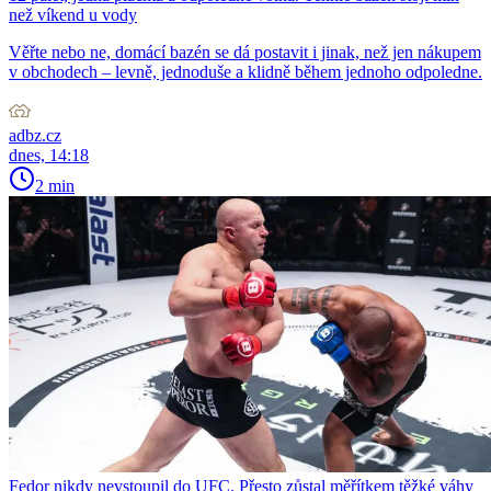
než víkend u vody
Věřte nebo ne, domácí bazén se dá postavit i jinak, než jen nákupem
v obchodech – levně, jednoduše a klidně během jednoho odpoledne.
adbz.cz
dnes, 14:18
2 min
Fedor nikdy nevstoupil do UFC. Přesto zůstal měřítkem těžké váhy