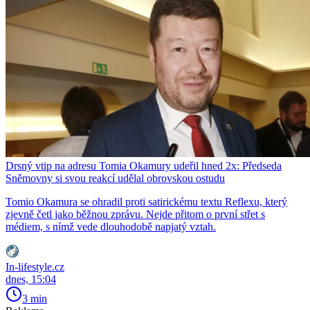
Drsný vtip na adresu Tomia Okamury udeřil hned 2x: Předseda
Sněmovny si svou reakcí udělal obrovskou ostudu
Tomio Okamura se ohradil proti satirickému textu Reflexu, který
zjevně četl jako běžnou zprávu. Nejde přitom o první střet s
médiem, s nímž vede dlouhodobě napjatý vztah.
In-lifestyle.cz
dnes, 15:04
3 min