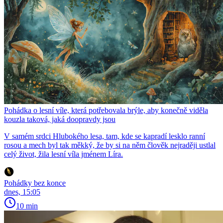
Pohádka o lesní víle, která potřebovala brýle, aby konečně viděla
kouzla taková, jaká doopravdy jsou
V samém srdci Hlubokého lesa, tam, kde se kapradí lesklo ranní
rosou a mech byl tak měkký, že by si na něm člověk nejraději ustlal
celý život, žila lesní víla jménem Líra.
Pohádky bez konce
dnes, 15:05
10 min