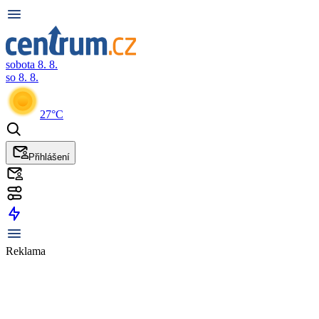
sobota 8. 8.
so 8. 8.
27°C
Přihlášení
Reklama