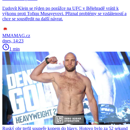
Ľudovít Klein se týden po porážce na UFC v Bělehradě vrátil k
výkonu proti Tofiqu Musayevovi. Přiznal problémy se vzdáleností a
chce se soustředit na další návrat.
MMAMAG.cz
dnes, 14:23
1 min
Ruský obr trefil soupeře kopem do hlavy. Hotovo bylo za 52 sekund