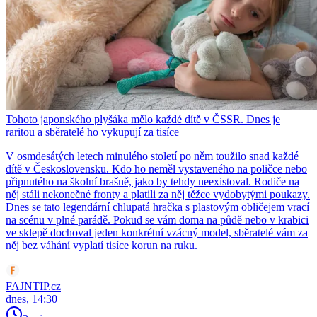
Tohoto japonského plyšáka mělo každé dítě v ČSSR. Dnes je
raritou a sběratelé ho vykupují za tisíce
V osmdesátých letech minulého století po něm toužilo snad každé
dítě v Československu. Kdo ho neměl vystaveného na poličce nebo
připnutého na školní brašně, jako by tehdy neexistoval. Rodiče na
něj stáli nekonečné fronty a platili za něj těžce vydobytými poukazy.
Dnes se tato legendární chlupatá hračka s plastovým obličejem vrací
na scénu v plné parádě. Pokud se vám doma na půdě nebo v krabici
ve sklepě dochoval jeden konkrétní vzácný model, sběratelé vám za
něj bez váhání vyplatí tisíce korun na ruku.
FAJNTIP.cz
dnes, 14:30