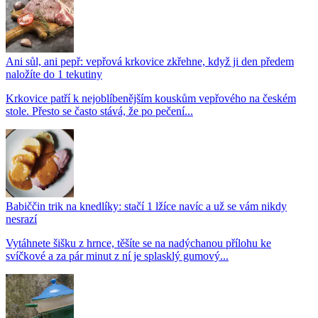
Ani sůl, ani pepř: vepřová krkovice zkřehne, když ji den předem
naložíte do 1 tekutiny
Krkovice patří k nejoblíbenějším kouskům vepřového na českém
stole. Přesto se často stává, že po pečení...
Babiččin trik na knedlíky: stačí 1 lžíce navíc a už se vám nikdy
nesrazí
Vytáhnete šišku z hrnce, těšíte se na nadýchanou přílohu ke
svíčkové a za pár minut z ní je splasklý gumový...