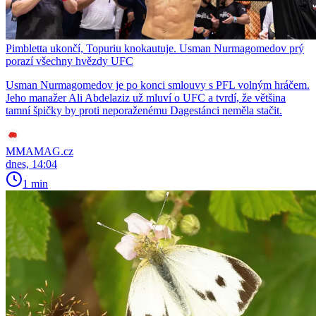
Pimbletta ukončí, Topuriu knokautuje. Usman Nurmagomedov prý
porazí všechny hvězdy UFC
Usman Nurmagomedov je po konci smlouvy s PFL volným hráčem.
Jeho manažer Ali Abdelaziz už mluví o UFC a tvrdí, že většina
tamní špičky by proti neporaženému Dagestánci neměla stačit.
MMAMAG.cz
dnes, 14:04
1 min