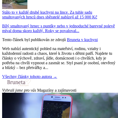
Stálo to v každé druhé kuchyni na lince. Za tuhle sadu
smaltovaných hrnců dnes sběratelé nabízejí až 15 000 Kč
Bílý smaltovaný hrnec s puntíky nebo v jednoduché barevné polevě
míval doma skoro každý. Roky se povaloval...
Tento článek byl publikován ze zdrojů
Bruneta v kuchyni
Web nabízí autentický pohled na mateřství, rodinu, vztahy i
každodenní radosti a chaos, které k životu s dětmi patří. Najdete tu
články o výchově, zdraví, jídle, domácnosti i o chvílích, kdy je
potřeba na chvíli vypnout a zasmát se. Styl psaní je osobní, otevřený
a blízký – bez přetvářky a...
Všechny články tohoto autora →
Vybrali jsme pro vás
Magazíny a zajímavosti