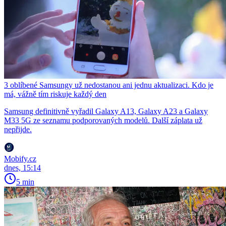
3 oblíbené Samsungy už nedostanou ani jednu aktualizaci. Kdo je
má, vážně tím riskuje každý den
Samsung definitivně vyřadil Galaxy A13, Galaxy A23 a Galaxy
M33 5G ze seznamu podporovaných modelů. Další záplata už
nepřijde.
Mobify.cz
dnes, 15:14
5 min