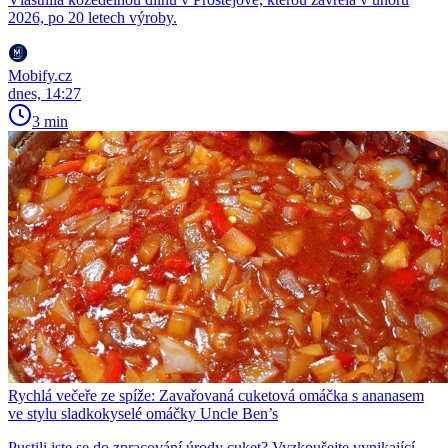
2026, po 20 letech výroby.
Mobify.cz
dnes, 14:27
3 min
Rychlá večeře ze spíže: Zavařovaná cuketová omáčka s ananasem
ve stylu sladkokyselé omáčky Uncle Ben’s
Pustili jste se do zpracování úrody cuket? Vyzkoušejte vynikající