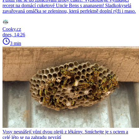
recept na domácí cuketové Uncle Bens s ananasem! Sladkokyselá
zavařovaná omáčka se zeleninou, která perfektně doplní rýži i maso.
Cooky.cz
dnes, 14:26
3 min
Vosy nesnášejí vůni dvou olejů z lékárny. Smíchejte je s octem a
celé léto se na zahradu nevrátí