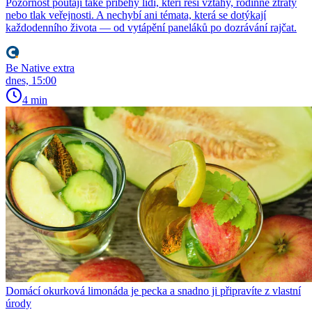
Pozornost poutají také příběhy lidí, kteří řeší vztahy, rodinné ztráty
nebo tlak veřejnosti. A nechybí ani témata, která se dotýkají
každodenního života — od vytápění paneláků po dozrávání rajčat.
Be Native extra
dnes, 15:00
4 min
Domácí okurková limonáda je pecka a snadno ji připravíte z vlastní
úrody