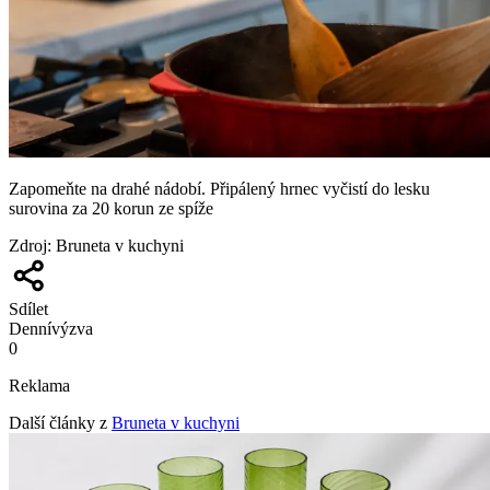
Zapomeňte na drahé nádobí. Připálený hrnec vyčistí do lesku
surovina za 20 korun ze spíže
Zdroj
:
Bruneta v kuchyni
Sdílet
Denní
výzva
0
Reklama
Další články z
Bruneta v kuchyni