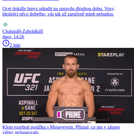
Ocet dokáže hmyz odradit na opravdu dlouhou dobu. Vosy,
hledající něco dobrého, vás tak už zaručeně trápit nebudou.
Chalupáři-Zahrádkáři
dnes, 14:26
2 min
Klein rozebral porážku s Musayevem. Přiznal, co mu v zápase
vůbec nefungovalo