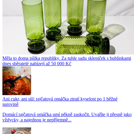
Měla to doma půlka republiky. Za tuhle sadu skleniček s bublinkami
dnes sběratelé nabízejí až 50 000 Kč
Ani cukr, ani sůl: rajčatová omáčka ztratí kyselost po 1 běžné
surovině
Domácí rajčatová omáčka umí pěkně zaskočit. Uvaříte ji přesně jako
vždycky, a najednou je nepříjemně...