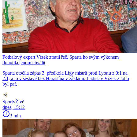
Fotbalový expert Vízek ztratil řeč. Sparta ho svým výkonem
donutila jenom chválit
Sparta otočila zápas 3. předkola Ligy mistrů proti Lyonu z 0:1 na
2:1, a to v sestavě bez Haraslína v základu. Ladislav Vízek z toho
byl paf.
SportyŽivě
dnes, 15:12
3 min