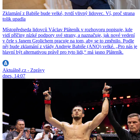
Zklamání z Babiše bude velké, tvrdí vlivný lidovec. Ví, proč strana
tolik upadla
Místopředseda lidovců Václav Pláteník v rozhovoru popisuje, kde
vidí příčiny nízké podpory své strany, a naznačuje, jak nové vedení
v čele s Janem Grolichem pracuje na tom, aby se to změnilo. Podle
něj bude zklamání z vlády Andreje Babiše (ANO) velké. „Pro nás je
hlavní být alternativou právě pro tyto lidi,“ má jasno Pláteník.
Aktuálně.cz - Zprávy
dnes, 14:07