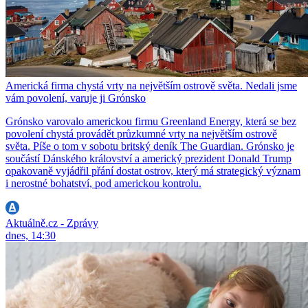
Americká firma chystá vrty na největším ostrově světa. Nedali jsme
vám povolení, varuje ji Grónsko
Grónsko varovalo americkou firmu Greenland Energy, která se bez
povolení chystá provádět průzkumné vrty na největším ostrově
světa. Píše o tom v sobotu britský deník The Guardian. Grónsko je
součástí Dánského království a americký prezident Donald Trump
opakovaně vyjádřil přání dostat ostrov, který má strategický význam
i nerostné bohatství, pod americkou kontrolu.
Aktuálně.cz - Zprávy
dnes, 14:30