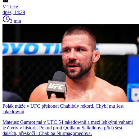
V Telce
dnes, 14:29
3 min
Polák může v UFC překonat Chabibův rekord. Chybí mu šest
takedownů
Mateusz Gamrot má v UFC 54 takedownů a mezi lehkými vahami
je čtvrtý v historii. Pokud proti Quillanu Salkilldovi přidá šest
dalších, přeskočí i Chabiba Nurmagomedova.