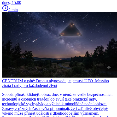
dnes, 15:00
2 min
CENTRUM o páté: Dron u plynovodu, tajemství UFO, Messiho
ztráta i rady pro každodenní život
Sobota přináší klidnější obraz dne, v němž se vedle bezpečnostních
incidentů a osobních tragédií objevují také praktické rady,
technologické vychytávky a výhled k mimořádné noční obloze.
Zprávy z různých částí světa připomínají, že i zdánlivě obyčejný
víkend může přinést události s dlouhodobějším významem.