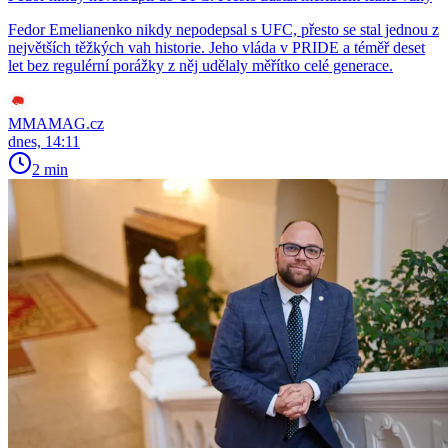
Fedor Emelianenko nikdy nepodepsal s UFC, přesto se stal jednou z
největších těžkých vah historie. Jeho vláda v PRIDE a téměř deset
let bez regulérní porážky z něj udělaly měřítko celé generace.
MMAMAG.cz
dnes, 14:11
2 min