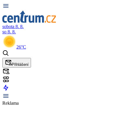
sobota 8. 8.
so 8. 8.
26°C
Přihlášení
Reklama