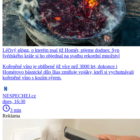
Léčivý glögg, o kterém psal již Homér, pijeme dodnes: Syn
švédského krále si ho objednal na svatbu rekordní množství
Kořeněné víno je oblíbené již více než 3000 let, dokonce i
Homérovo básnické dílo Ilias zmiňuje vojáky, kteří si vychutnávali
kořeněné víno s kozím sýrem.
NESPECHEJ.cz
dnes, 16:30
3 min
Reklama