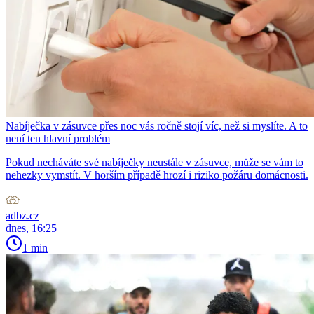
Nabíječka v zásuvce přes noc vás ročně stojí víc, než si myslíte. A to
není ten hlavní problém
Pokud necháváte své nabíječky neustále v zásuvce, může se vám to
nehezky vymstít. V horším případě hrozí i riziko požáru domácnosti.
adbz.cz
dnes, 16:25
1 min