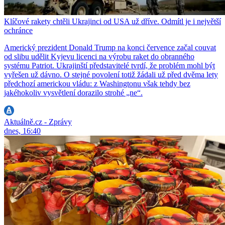
Klíčové rakety chtěli Ukrajinci od USA už dříve. Odmítl je i největší
ochránce
Americký prezident Donald Trump na konci července začal couvat
od slibu udělit Kyjevu licenci na výrobu raket do obranného
systému Patriot. Ukrajinští představitelé tvrdí, že problém mohl být
vyřešen už dávno. O stejné povolení totiž žádali už před dvěma lety
předchozí americkou vládu: z Washingtonu však tehdy bez
jakéhokoliv vysvětlení dorazilo strohé „ne“.
Aktuálně.cz - Zprávy
dnes, 16:40