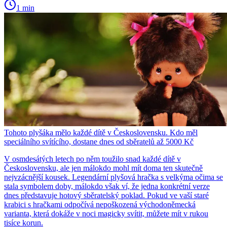
1 min
Tohoto plyšáka mělo každé dítě v Československu. Kdo měl
speciálního svítícího, dostane dnes od sběratelů až 5000 Kč
V osmdesátých letech po něm toužilo snad každé dítě v
Československu, ale jen málokdo mohl mít doma ten skutečně
nejvzácnější kousek. Legendární plyšová hračka s velkýma očima se
stala symbolem doby, málokdo však ví, že jedna konkrétní verze
dnes představuje hotový sběratelský poklad. Pokud ve vaší staré
krabici s hračkami odpočívá nepoškozená východoněmecká
varianta, která dokáže v noci magicky svítit, můžete mít v rukou
tisíce korun.