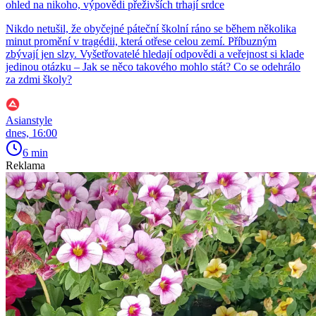
ohled na nikoho, výpovědi přeživších trhají srdce
Nikdo netušil, že obyčejné páteční školní ráno se během několika
minut promění v tragédii, která otřese celou zemí. Příbuzným
zbývají jen slzy. Vyšetřovatelé hledají odpovědi a veřejnost si klade
jedinou otázku – Jak se něco takového mohlo stát? Co se odehrálo
za zdmi školy?
Asianstyle
dnes, 16:00
6 min
Reklama