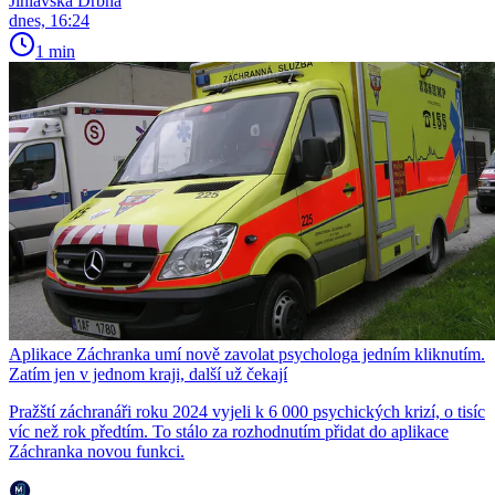
Jihlavská Drbna
dnes, 16:24
1 min
Aplikace Záchranka umí nově zavolat psychologa jedním kliknutím.
Zatím jen v jednom kraji, další už čekají
Pražští záchranáři roku 2024 vyjeli k 6 000 psychických krizí, o tisíc
víc než rok předtím. To stálo za rozhodnutím přidat do aplikace
Záchranka novou funkci.