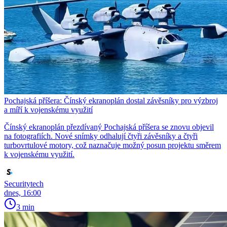
Pochajská příšera: Čínský ekranoplán dostal závěsníky pro výzbroj
a míří k vojenskému využití
Čínský ekranoplán přezdívaný Pochajská příšera se znovu objevil
na fotografiích. Nové snímky odhalují čtyři závěsníky a čtyři
turbovrtulové motory, což naznačuje možný posun projektu směrem
k vojenskému využití.
Securitytech
dnes, 16:00
3 min