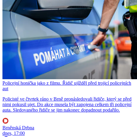
Policejní honička jako z filmu. Řidič ujížděl před trojicí policejních
aut
Policisté ve čtvrtek ráno v Brně pronásledovali řidiče, který se před
nimi pokusil ujet. Do akce musela být zapojena celkem tři policejní
auta. Sledovaného řidiče se jim nakonec dopadnout podařilo.
Brněnská Drbna
dnes, 17:00