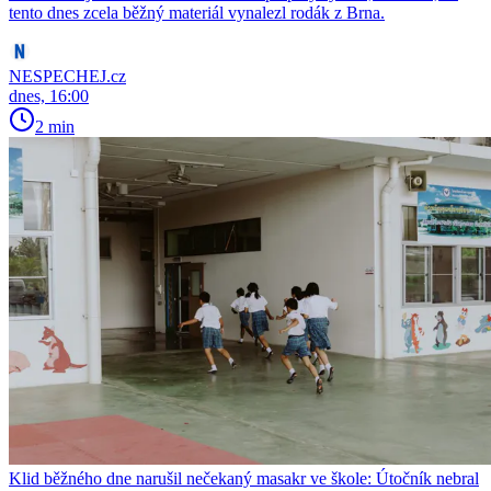
tento dnes zcela běžný materiál vynalezl rodák z Brna.
NESPECHEJ.cz
dnes, 16:00
2 min
Klid běžného dne narušil nečekaný masakr ve škole: Útočník nebral