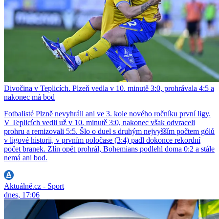
Divočina v Teplicích. Plzeň vedla v 10. minutě 3:0, prohrávala 4:5 a
nakonec má bod
Fotbalisté Plzně nevyhráli ani ve 3. kole nového ročníku první ligy.
V Teplicích vedli už v 10. minutě 3:0, nakonec však odvraceli
prohru a remizovali 5:5. Šlo o duel s druhým nejvyšším počtem gólů
v ligové historii, v prvním poločase (3:4) padl dokonce rekordní
počet branek. Zlín opět prohrál, Bohemians podlehl doma 0:2 a stále
nemá ani bod.
Aktuálně.cz - Sport
dnes, 17:06