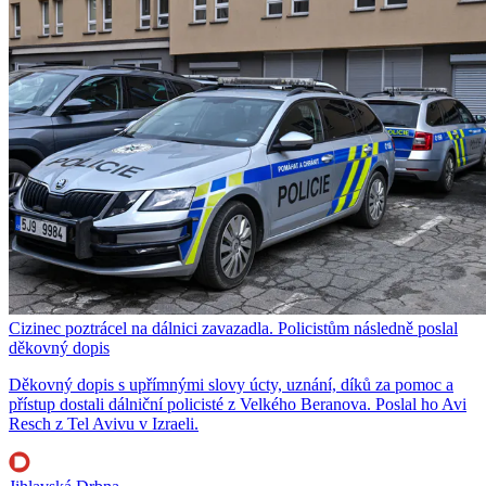
Cizinec poztrácel na dálnici zavazadla. Policistům následně poslal
děkovný dopis
Děkovný dopis s upřímnými slovy úcty, uznání, díků za pomoc a
přístup dostali dálniční policisté z Velkého Beranova. Poslal ho Avi
Resch z Tel Avivu v Izraeli.