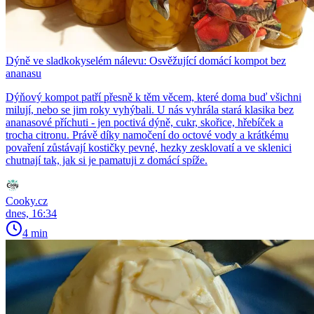
Dýně ve sladkokyselém nálevu: Osvěžující domácí kompot bez
ananasu
Dýňový kompot patří přesně k těm věcem, které doma buď všichni
milují, nebo se jim roky vyhýbali. U nás vyhrála stará klasika bez
ananasové příchuti - jen poctivá dýně, cukr, skořice, hřebíček a
trocha citronu. Právě díky namočení do octové vody a krátkému
povaření zůstávají kostičky pevné, hezky zesklovatí a ve sklenici
chutnají tak, jak si je pamatuji z domácí spíže.
Cooky.cz
dnes, 16:34
4 min