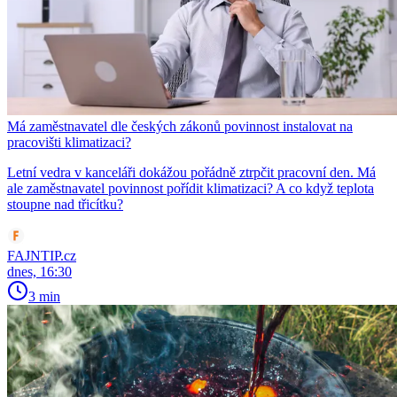
Má zaměstnavatel dle českých zákonů povinnost instalovat na
pracovišti klimatizaci?
Letní vedra v kanceláři dokážou pořádně ztrpčit pracovní den. Má
ale zaměstnavatel povinnost pořídit klimatizaci? A co když teplota
stoupne nad třicítku?
FAJNTIP.cz
dnes, 16:30
3 min