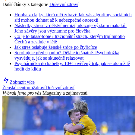
Další články z kategorie
Duševní zdraví
Honba za lajky, která ničí zdraví: Jak vás algoritmy sociálních
sítí mohou dohnat až k nebezpečné ortorexii
Následky stresu z dětství nemizí, ukazuje výzkum makaků.
Jeho závěry jsou významné pro člověka
Co je to talasofobie? Iracionální strach, kterým trpí mnoho
Čechů a zesiluje v létě
Jak stres oslabuje ženské srdce po čtyřicítce
Scrollujete před spaním? Děláte to špatně. Psycholožka
vysvětluje, jak se skutečně relaxovat
Psychárnička do kabelky. 10+1 ověřený trik, jak se okamžitě
hodit do klidu
Zobrazit více
Ženské centrum
Zdraví
Duševní zdraví
Vybrali jsme pro vás
Magazíny a zajímavosti