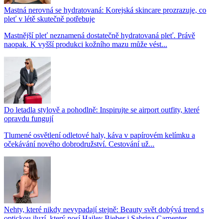
Mastná nerovná se hydratovaná: Korejská skincare prozrazuje, co
pleť v létě skutečně potřebuje
Mastnější pleť neznamená dostatečně hydratovaná pleť. Právě
naopak. K vyšší produkci kožního mazu může vést...
Do letadla stylově a pohodlně: Inspirujte se airport outfity, které
opravdu fungují
Tlumené osvětlení odletové haly, káva v papírovém kelímku a
očekávání nového dobrodružství. Cestování už...
Nehty, které nikdy nevypadají stejně: Beauty svět dobývá trend s
optickou iluzí, který nosí Hailey Bieber i Sabrina Carpenter