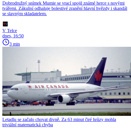
Dobrodružný snímek Mumie se vrací spojil známé herce s novými
tvářemi. Zákulisí odhaluje bolestivé zranění hlavní hvězdy i skandál
se slavným skladatelem.
V Telce
dnes, 16:50
3 min
Letadlu se začalo chovat divně. Za 63 minut čiré hrůzy mohla
triviální matematická chyba