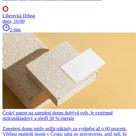
Liberecká Drbna
dnes, 16:00
2 min
Český patent na zateplení domu dobývá svět. Je extrémně
nízkonákladový a ušetří 50 % energie
Zateplení domu může snížit náklady za vytápění až o 60 procent.
Většina majitelů domů v Česku sahá po polystyrenu, aniž tuší, že