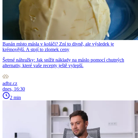
Banán místo másla v koláči? Zní to divně, ale výsledek je
krémovější. A stojí to zlomek ceny
Šetrné náhražky: Jak snížit náklady na máslo pomocí chutných
alternativ, které vaše recepty ještě vylepší.
adbz.cz
dnes, 16:30
2 min