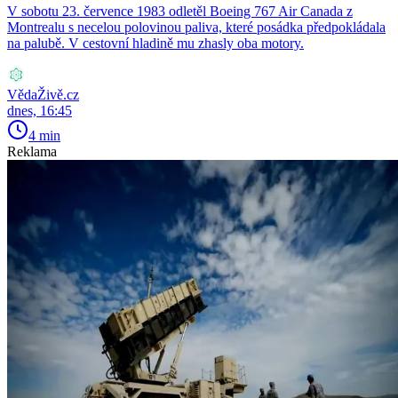
V sobotu 23. července 1983 odletěl Boeing 767 Air Canada z
Montrealu s necelou polovinou paliva, které posádka předpokládala
na palubě. V cestovní hladině mu zhasly oba motory.
VědaŽivě.cz
dnes, 16:45
4 min
Reklama