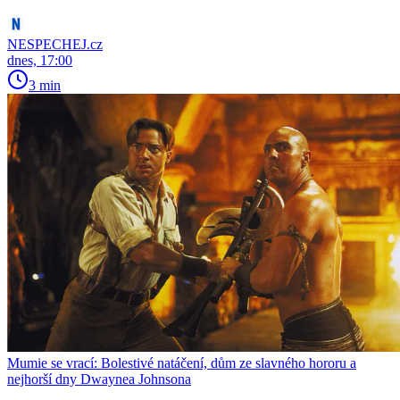
NESPECHEJ.cz
dnes, 17:00
3 min
Mumie se vrací: Bolestivé natáčení, dům ze slavného hororu a
nejhorší dny Dwaynea Johnsona