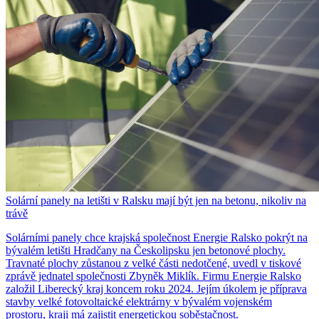
Solární panely na letišti v Ralsku mají být jen na betonu, nikoliv na
trávě
Solárními panely chce krajská společnost Energie Ralsko pokrýt na
bývalém letišti Hradčany na Českolipsku jen betonové plochy.
Travnaté plochy zůstanou z velké části nedotčené, uvedl v tiskové
zprávě jednatel společnosti Zbyněk Miklík. Firmu Energie Ralsko
založil Liberecký kraj koncem roku 2024. Jejím úkolem je příprava
stavby velké fotovoltaické elektrárny v bývalém vojenském
prostoru, kraji má zajistit energetickou soběstačnost.