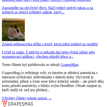
Zapomeňte na obyčejný třpyt. Stačí jediný pohyb rukou a na
nehtech se objeví světelný odlesk, který...
Známá influencerka přišla s teorií, která mění pohled na randění
Určitě to znáte. S někým si několik dní nebo týdnů píšete přes
seznamovací aplikaci, všechno působí lehce a...
Tento článek byl publikován ze zdrojů
GrapesMag
GrapesMag.cz reflektuje svět, ve kterém se střetává autenticita s
nánosem očekávání, individualita s tlakem doby. Styl textů je
neformální, přímý a často nese lehce kritický odstín – ale právě díky
tomu působí autenticky a blízko svým čtenářům. Obsah zaujme ty,
kteří chtějí víc než jen přehled...
Všechny články tohoto autora →