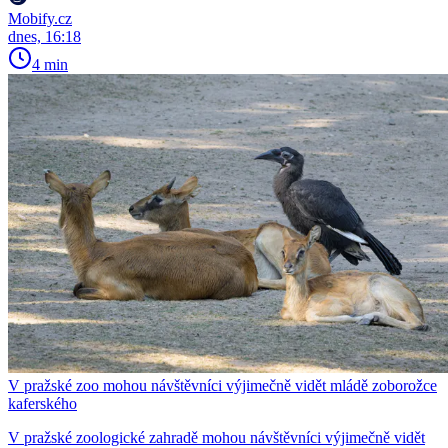
Mobify.cz
dnes, 16:18
4 min
V pražské zoo mohou návštěvníci výjimečně vidět mládě zoborožce
kaferského
V pražské zoologické zahradě mohou návštěvníci výjimečně vidět