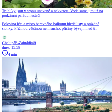
Truhlíky jsou v srpnu unavené a nekvetou. Voda sama jim už na
podzimní parádu nestačí
Polovina léta a místo barevného balkonu bledé listy a prázdné
stonky. Příčinou většinou není sucho; příčiny bývají hned tři.
Chalupáři-Zahrádkáři
dnes, 15:58
4 min