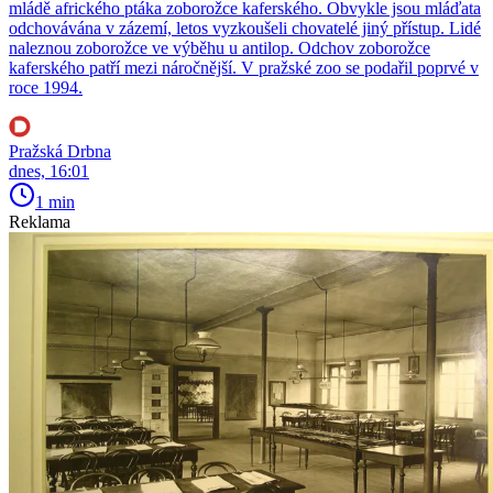
mládě afrického ptáka zoborožce kaferského. Obvykle jsou mláďata
odchovávána v zázemí, letos vyzkoušeli chovatelé jiný přístup. Lidé
naleznou zoborožce ve výběhu u antilop. Odchov zoborožce
kaferského patří mezi náročnější. V pražské zoo se podařil poprvé v
roce 1994.
Pražská Drbna
dnes, 16:01
1 min
Reklama