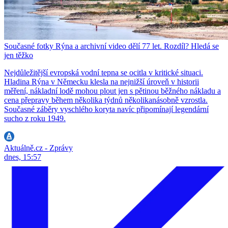
Současné fotky Rýna a archivní video dělí 77 let. Rozdíl? Hledá se
jen těžko
Nejdůležitější evropská vodní tepna se ocitla v kritické situaci.
Hladina Rýna v Německu klesla na nejnižší úroveň v historii
měření, nákladní lodě mohou plout jen s pětinou běžného nákladu a
cena přepravy během několika týdnů několikanásobně vzrostla.
Současné záběry vyschlého koryta navíc připomínají legendární
sucho z roku 1949.
Aktuálně.cz - Zprávy
dnes, 15:57