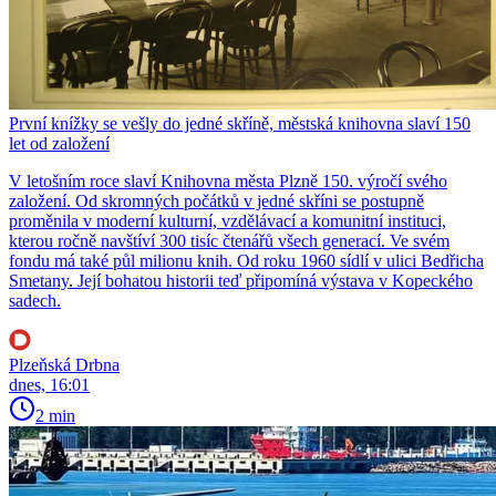
První knížky se vešly do jedné skříně, městská knihovna slaví 150
let od založení
V letošním roce slaví Knihovna města Plzně 150. výročí svého
založení. Od skromných počátků v jedné skříni se postupně
proměnila v moderní kulturní, vzdělávací a komunitní instituci,
kterou ročně navštíví 300 tisíc čtenářů všech generací. Ve svém
fondu má také půl milionu knih. Od roku 1960 sídlí v ulici Bedřicha
Smetany. Její bohatou historii teď připomíná výstava v Kopeckého
sadech.
Plzeňská Drbna
dnes, 16:01
2 min