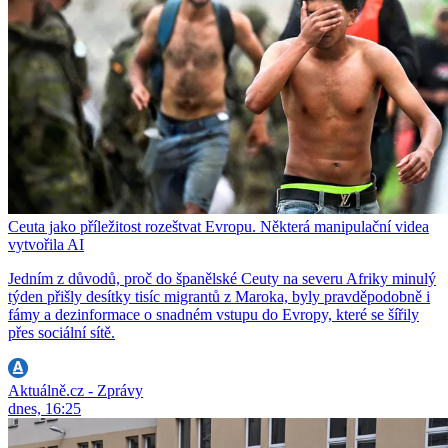
Ceuta jako příležitost rozeštvat Evropu. Některá manipulační videa
vytvořila AI
Jedním z důvodů, proč do španělské Ceuty na severu Afriky minulý
týden přišly desítky tisíc migrantů z Maroka, byly pravděpodobně i
fámy a dezinformace o snadném vstupu do Evropy, které se šířily
přes sociální sítě.
Aktuálně.cz - Zprávy
dnes, 16:25