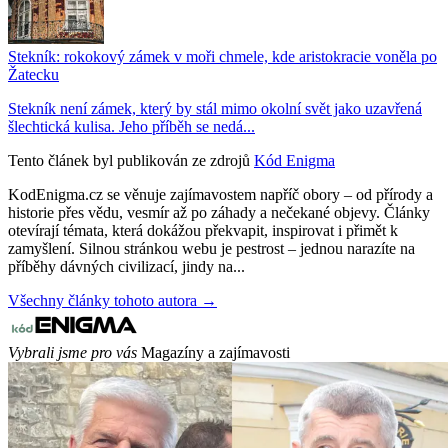
Stekník: rokokový zámek v moři chmele, kde aristokracie voněla po
Žatecku
Stekník není zámek, který by stál mimo okolní svět jako uzavřená
šlechtická kulisa. Jeho příběh se nedá...
Tento článek byl publikován ze zdrojů
Kód Enigma
KodEnigma.cz se věnuje zajímavostem napříč obory – od přírody a
historie přes vědu, vesmír až po záhady a nečekané objevy. Články
otevírají témata, která dokážou překvapit, inspirovat i přimět k
zamyšlení. Silnou stránkou webu je pestrost – jednou narazíte na
příběhy dávných civilizací, jindy na...
Všechny články tohoto autora →
Vybrali jsme pro vás
Magazíny a zajímavosti