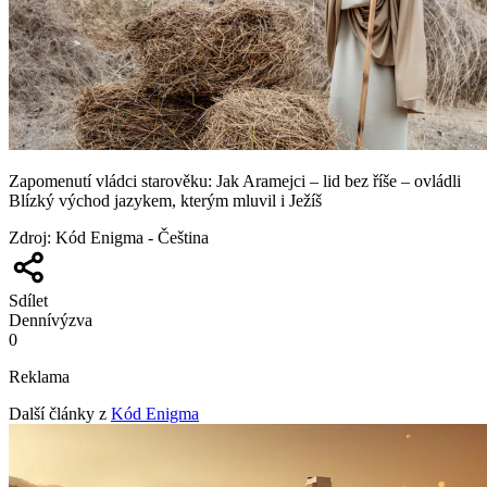
Zapomenutí vládci starověku: Jak Aramejci – lid bez říše – ovládli
Blízký východ jazykem, kterým mluvil i Ježíš
Zdroj
:
Kód Enigma - Čeština
Sdílet
Denní
výzva
0
Reklama
Další články z
Kód Enigma