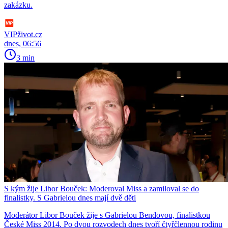
zakázku.
VIPživot.cz
dnes, 06:56
3 min
S kým žije Libor Bouček: Moderoval Miss a zamiloval se do
finalistky. S Gabrielou dnes mají dvě děti
Moderátor Libor Bouček žije s Gabrielou Bendovou, finalistkou
České Miss 2014. Po dvou rozvodech dnes tvoří čtyřčlennou rodinu