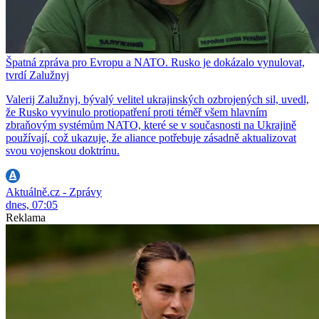
Špatná zpráva pro Evropu a NATO. Rusko je dokázalo vynulovat,
tvrdí Zalužnyj
Valerij Zalužnyj, bývalý velitel ukrajinských ozbrojených sil, uvedl,
že Rusko vyvinulo protiopatření proti téměř všem hlavním
zbraňovým systémům NATO, které se v současnosti na Ukrajině
používají, což ukazuje, že aliance potřebuje zásadně aktualizovat
svou vojenskou doktrínu.
Aktuálně.cz - Zprávy
dnes, 07:05
Reklama