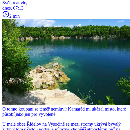
Světkreativity
dnes, 07:13
2 min
O tomto koupání se téměř nemluví: Kamarád mi ukázal místo, které
působí jako jen pro vyvolené
U malé obce Řídelov na Vysočině se mezi stromy ukrývá bývalý
žulový lom s čistou vodou a výrazně klidnější atmosférou než na