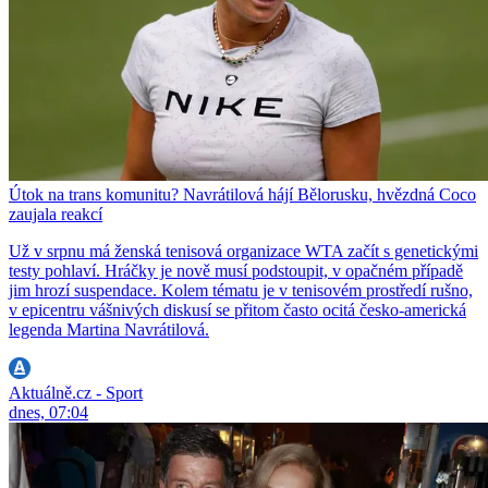
Útok na trans komunitu? Navrátilová hájí Bělorusku, hvězdná Coco
zaujala reakcí
Už v srpnu má ženská tenisová organizace WTA začít s genetickými
testy pohlaví. Hráčky je nově musí podstoupit, v opačném případě
jim hrozí suspendace. Kolem tématu je v tenisovém prostředí rušno,
v epicentru vášnivých diskusí se přitom často ocitá česko-americká
legenda Martina Navrátilová.
Aktuálně.cz - Sport
dnes, 07:04