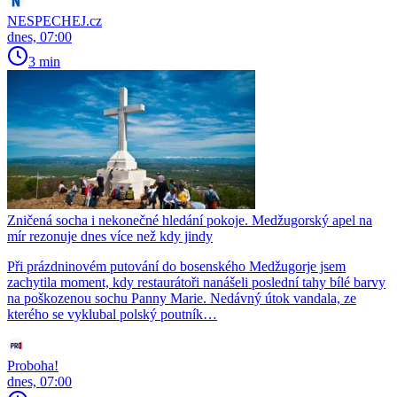
NESPECHEJ.cz
dnes, 07:00
3 min
Zničená socha i nekonečné hledání pokoje. Medžugorský apel na
mír rezonuje dnes více než kdy jindy
Při prázdninovém putování do bosenského Medžugorje jsem
zachytila moment, kdy restaurátoři nanášeli poslední tahy bílé barvy
na poškozenou sochu Panny Marie. Nedávný útok vandala, ze
kterého se vyklubal polský poutník…
Proboha!
dnes, 07:00