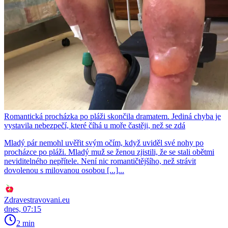
Romantická procházka po pláži skončila dramatem. Jediná chyba je
vystavila nebezpečí, které číhá u moře častěji, než se zdá
Mladý pár nemohl uvěřit svým očím, když uviděl své nohy po
procházce po pláži. Mladý muž se ženou zjistili, že se stali obětmi
neviditelného nepřítele. Není nic romantičtějšího, než strávit
dovolenou s milovanou osobou [...]...
Zdravestravovani.eu
dnes, 07:15
2 min