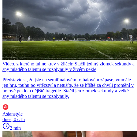
Video, z kterého tuhne krev v žilách: Stačil jediný zlomek sekundy a
sny mladého talentu se rozplynuly v živém pekle
Představte si, že jste na semifinálovém fotbalovém zápase, vnímáte
jen hru, touhu po vítězství a netušíte, že se hřiště za chvíli promění v
hotové peklo a dějiště tragédie. Stačil jen zlomek sekundy a velké
sny mladého talentu se rozplynuly.
Asianstyle
dnes, 07:15
2 min