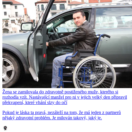
Žena se zamilovala do zdravotně postiženého muže, kterého si
rozhodla vzít. Nastávající manžel pro ni v jejich velký den připravil
překvapení, které vhání slzy do očí
Pokud je láska ta pravá, nezáleží na tom, že má jeden z partnerů
nějaký zdravotní problém. Je milován takový, jaký je.