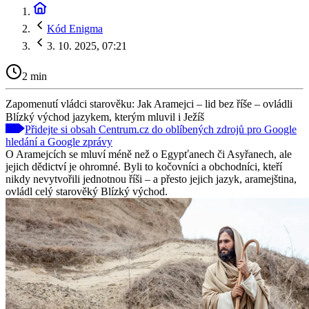
Kód Enigma
3. 10. 2025, 07:21
2 min
Zapomenutí vládci starověku: Jak Aramejci – lid bez říše – ovládli
Blízký východ jazykem, kterým mluvil i Ježíš
Přidejte si obsah Centrum.cz do oblíbených zdrojů pro Google
hledání a Google zprávy
O Aramejcích se mluví méně než o Egypťanech či Asyřanech, ale
jejich dědictví je ohromné. Byli to kočovníci a obchodníci, kteří
nikdy nevytvořili jednotnou říši – a přesto jejich jazyk, aramejština,
ovládl celý starověký Blízký východ.