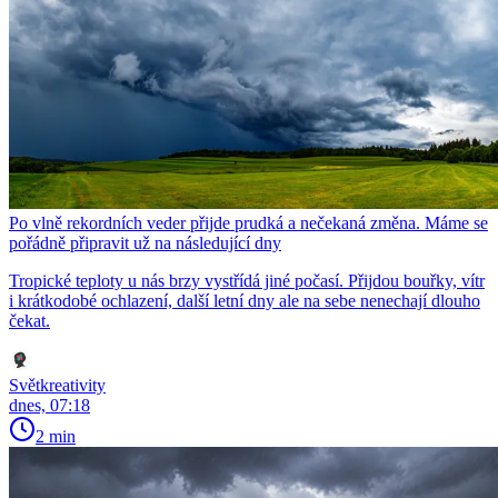
Po vlně rekordních veder přijde prudká a nečekaná změna. Máme se
pořádně připravit už na následující dny
Tropické teploty u nás brzy vystřídá jiné počasí. Přijdou bouřky, vítr
i krátkodobé ochlazení, další letní dny ale na sebe nenechají dlouho
čekat.
Světkreativity
dnes, 07:18
2 min