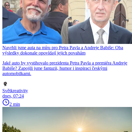
Navrhli jsme auta na míru pro Petra Pavla a Andreje Babiše: Oba
výsledky dokonale opovídají jejich povahám
Jaké auto by vystihovalo prezidenta Petra Pavla a premiéra Andreje
Babiše? Zapojili jsme fantazii, humor i inspiraci českými
automobilkami.
Světkreativity
dnes, 07:24
2 min