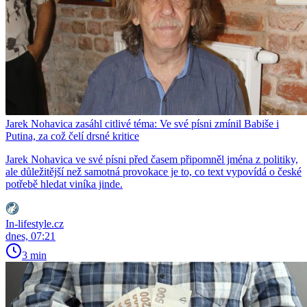
Jarek Nohavica zasáhl citlivé téma: Ve své písni zmínil Babiše i
Putina, za což čelí drsné kritice
Jarek Nohavica ve své písni před časem připomněl jména z politiky,
ale důležitější než samotná provokace je to, co text vypovídá o české
potřebě hledat viníka jinde.
In-lifestyle.cz
dnes, 07:21
3 min