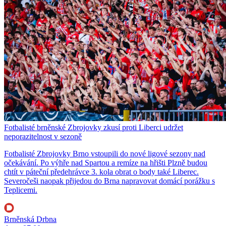
Fotbalisté brněnské Zbrojovky zkusí proti Liberci udržet
neporazitelnost v sezoně
Fotbalisté Zbrojovky Brno vstoupili do nové ligové sezony nad
očekávání. Po výhře nad Spartou a remíze na hřišti Plzně budou
chtít v páteční předehrávce 3. kola obrat o body také Liberec.
Severočeši naopak přijedou do Brna napravovat domácí porážku s
Teplicemi.
Brněnská Drbna