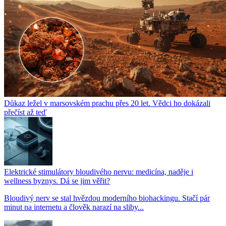
Důkaz ležel v marsovském prachu přes 20 let. Vědci ho dokázali
přečíst až teď
Elektrické stimulátory bloudivého nervu: medicína, naděje i
wellness byznys. Dá se jim věřit?
Bloudivý nerv se stal hvězdou moderního biohackingu. Stačí pár
minut na internetu a člověk narazí na sliby...