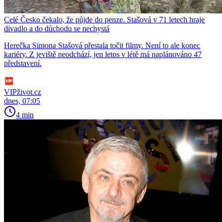
Celé Česko čekalo, že půjde do penze. Stašová v 71 letech hraje
divadlo a do důchodu se nechystá
Herečka Simona Stašová přestala točit filmy. Není to ale konec
kariéry. Z jeviště neodchází, jen letos v létě má naplánováno 47
představení.
VIPživot.cz
dnes, 07:05
4 min