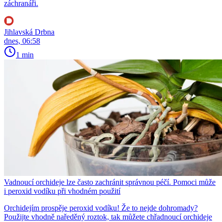
záchranáři.
Jihlavská Drbna
dnes, 06:58
1 min
Vadnoucí orchideje lze často zachránit správnou péčí. Pomoci může
i peroxid vodíku při vhodném použití
Orchidejím prospěje peroxid vodíku! Že to nejde dohromady?
Použijte vhodně naředěný roztok, tak můžete chřadnoucí orchideje