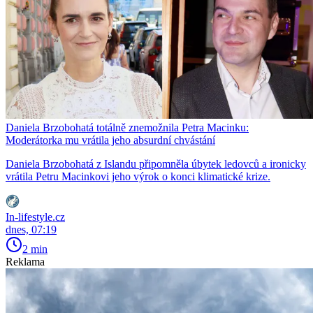
Daniela Brzobohatá totálně znemožnila Petra Macinku:
Moderátorka mu vrátila jeho absurdní chvástání
Daniela Brzobohatá z Islandu připomněla úbytek ledovců a ironicky
vrátila Petru Macinkovi jeho výrok o konci klimatické krize.
In-lifestyle.cz
dnes, 07:19
2 min
Reklama