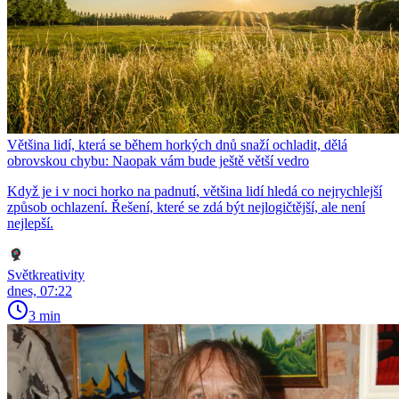
Většina lidí, která se během horkých dnů snaží ochladit, dělá
obrovskou chybu: Naopak vám bude ještě větší vedro
Když je i v noci horko na padnutí, většina lidí hledá co nejrychlejší
způsob ochlazení. Řešení, které se zdá být nejlogičtější, ale není
nejlepší.
Světkreativity
dnes, 07:22
3 min