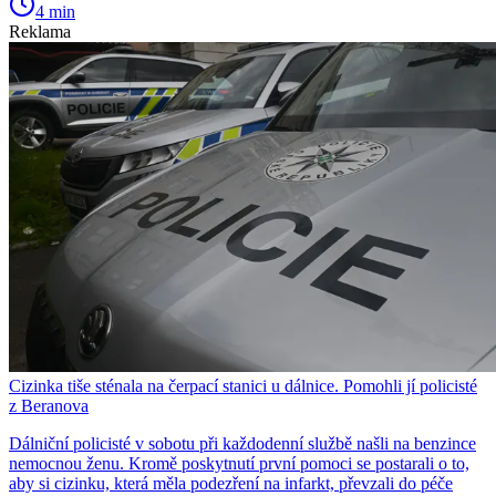
4 min
Reklama
Cizinka tiše sténala na čerpací stanici u dálnice. Pomohli jí policisté
z Beranova
Dálniční policisté v sobotu při každodenní službě našli na benzince
nemocnou ženu. Kromě poskytnutí první pomoci se postarali o to,
aby si cizinku, která měla podezření na infarkt, převzali do péče