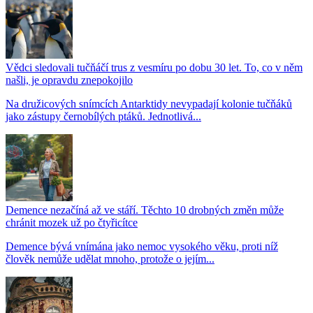
Vědci sledovali tučňáčí trus z vesmíru po dobu 30 let. To, co v něm
našli, je opravdu znepokojilo
Na družicových snímcích Antarktidy nevypadají kolonie tučňáků
jako zástupy černobílých ptáků. Jednotlivá...
Demence nezačíná až ve stáří. Těchto 10 drobných změn může
chránit mozek už po čtyřicítce
Demence bývá vnímána jako nemoc vysokého věku, proti níž
člověk nemůže udělat mnoho, protože o jejím...