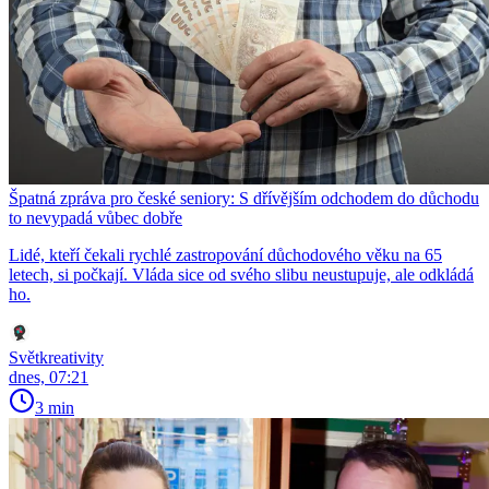
Špatná zpráva pro české seniory: S dřívějším odchodem do důchodu
to nevypadá vůbec dobře
Lidé, kteří čekali rychlé zastropování důchodového věku na 65
letech, si počkají. Vláda sice od svého slibu neustupuje, ale odkládá
ho.
Světkreativity
dnes, 07:21
3 min