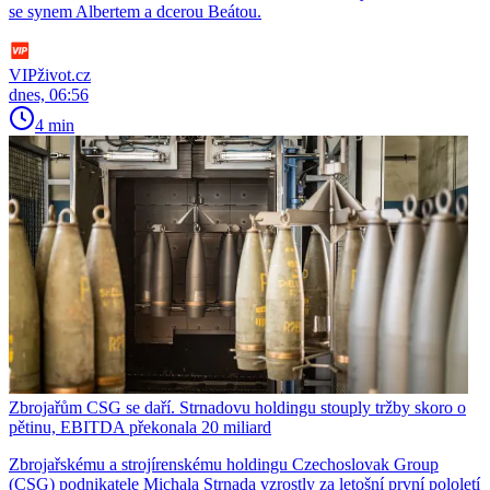
se synem Albertem a dcerou Beátou.
VIPživot.cz
dnes, 06:56
4 min
Zbrojařům CSG se daří. Strnadovu holdingu stouply tržby skoro o
pětinu, EBITDA překonala 20 miliard
Zbrojařskému a strojírenskému holdingu Czechoslovak Group
(CSG) podnikatele Michala Strnada vzrostly za letošní první pololetí