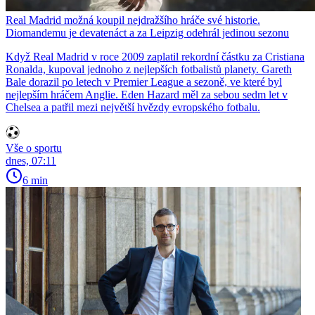
Real Madrid možná koupil nejdražšího hráče své historie.
Diomandemu je devatenáct a za Leipzig odehrál jedinou sezonu
Když Real Madrid v roce 2009 zaplatil rekordní částku za Cristiana
Ronalda, kupoval jednoho z nejlepších fotbalistů planety. Gareth
Bale dorazil po letech v Premier League a sezoně, ve které byl
nejlepším hráčem Anglie. Eden Hazard měl za sebou sedm let v
Chelsea a patřil mezi největší hvězdy evropského fotbalu.
Vše o sportu
dnes, 07:11
6 min