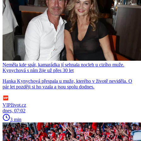
Neměla kde spát, kamarádka jí sehnala nocleh u cizího muže.
Kynychová s ním žije už přes 30 let
Hanka Kynychová přespala u muže, kterého v životě neviděla. O
pár let později si ho vzala a jsou spolu dodnes.
VIPživot.cz
dnes, 07:02
3 min