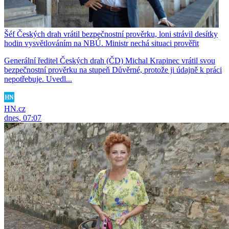
Šéf Českých drah vrátil bezpečnostní prověrku, loni strávil desítky
hodin vysvětlováním na NBÚ. Ministr nechá situaci prověřit
Generální ředitel Českých drah (ČD) Michal Krapinec vrátil svou
bezpečnostní prověrku na stupeň Důvěrné, protože ji údajně k práci
nepotřebuje. Uvedl...
HN.cz
dnes, 07:07