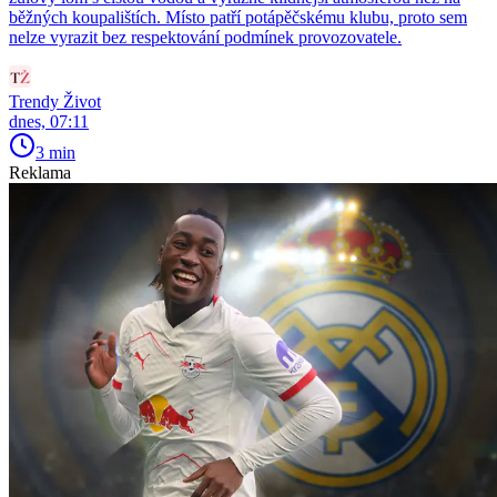
běžných koupalištích. Místo patří potápěčskému klubu, proto sem
nelze vyrazit bez respektování podmínek provozovatele.
Trendy Život
dnes, 07:11
3 min
Reklama