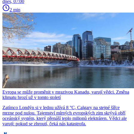
dnes, 07:00
2 min
Evropa se může proměnit v mrazivou Kanadu, varují vědci. Změna
klimatu hrozí už v tomto století
Zatímco Londýn si v lednu užívá 8 °C, Calgary na stejné šířce
mrzne pod nulou. Tajemství mírných evropských zim skrývá obří
oceánský systém, který přenáší teplo milionů elektráren. Vědci ale
varují: pokud se zhroutí, čeká nás katastrofa.