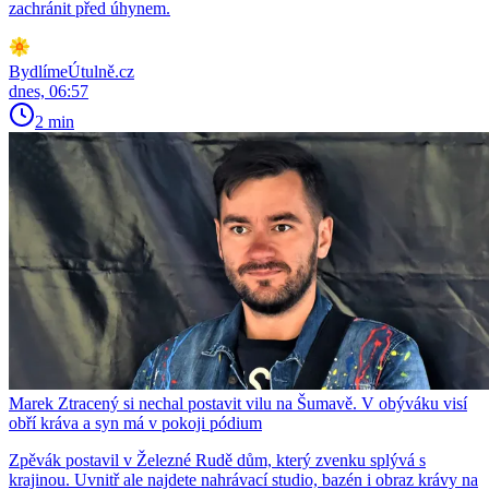
zachránit před úhynem.
BydlímeÚtulně.cz
dnes, 06:57
2 min
Marek Ztracený si nechal postavit vilu na Šumavě. V obýváku visí
obří kráva a syn má v pokoji pódium
Zpěvák postavil v Železné Rudě dům, který zvenku splývá s
krajinou. Uvnitř ale najdete nahrávací studio, bazén i obraz krávy na