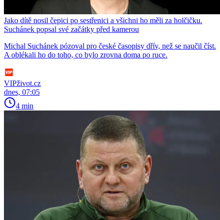
Jako dítě nosil čepici po sestřenici a všichni ho měli za holčičku.
Suchánek popsal své začátky před kamerou
Michal Suchánek pózoval pro české časopisy dřív, než se naučil číst.
A oblékali ho do toho, co bylo zrovna doma po ruce.
VIPživot.cz
dnes, 07:05
4 min