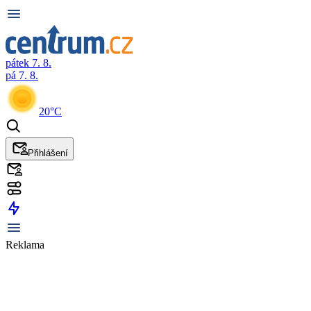
pátek 7. 8.
pá 7. 8.
20°C
Přihlášení
Reklama