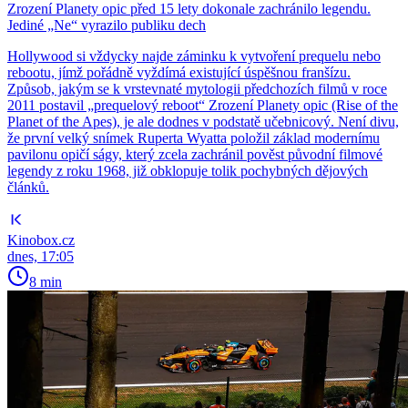
Zrození Planety opic před 15 lety dokonale zachránilo legendu.
Jediné „Ne“ vyrazilo publiku dech
Hollywood si vždycky najde záminku k vytvoření prequelu nebo
rebootu, jímž pořádně vyždímá existující úspěšnou franšízu.
Způsob, jakým se k vrstevnaté mytologii předchozích filmů v roce
2011 postavil „prequelový reboot“ Zrození Planety opic (Rise of the
Planet of the Apes), je ale dodnes v podstatě učebnicový. Není divu,
že první velký snímek Ruperta Wyatta položil základ modernímu
pavilonu opičí ságy, který zcela zachránil pověst původní filmové
legendy z roku 1968, již obklopuje tolik pochybných dějových
článků.
Kinobox.cz
dnes, 17:05
8 min