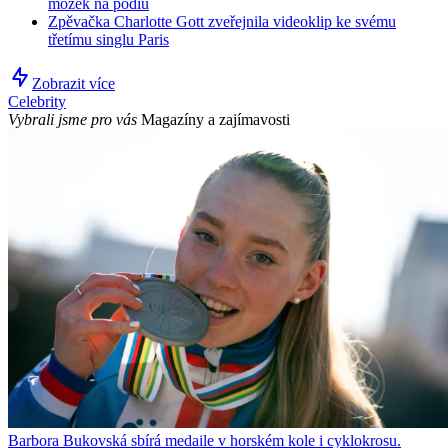
mozek na pódiu
Zpěvačka Charlotte Gott zveřejnila videoklip ke svému
třetímu singlu Paris
Zobrazit více
Celebrity
Vybrali jsme pro vás
Magazíny a zajímavosti
Barbora Bukovská sbírá medaile v horském kole i cyklokrosu.