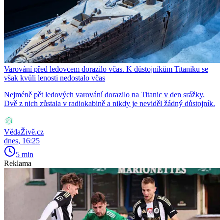
Varování před ledovcem dorazilo včas. K důstojníkům Titaniku se
však kvůli lenosti nedostalo včas
Nejméně pět ledových varování dorazilo na Titanic v den srážky.
Dvě z nich zůstala v radiokabině a nikdy je neviděl žádný důstojník.
VědaŽivě.cz
dnes, 16:25
5 min
Reklama