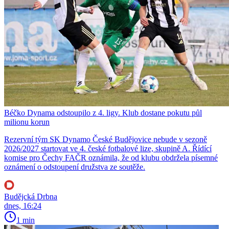
Béčko Dynama odstoupilo z 4. ligy. Klub dostane pokutu půl
milionu korun
Rezervní tým SK Dynamo České Budějovice nebude v sezoně
2026/2027 startovat ve 4. české fotbalové lize, skupině A. Řídící
komise pro Čechy FAČR oznámila, že od klubu obdržela písemné
oznámení o odstoupení družstva ze soutěže.
Budějcká Drbna
dnes, 16:24
1 min