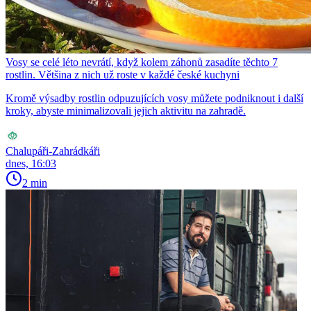
Vosy se celé léto nevrátí, když kolem záhonů zasadíte těchto 7
rostlin. Většina z nich už roste v každé české kuchyni
Kromě výsadby rostlin odpuzujících vosy můžete podniknout i další
kroky, abyste minimalizovali jejich aktivitu na zahradě.
Chalupáři-Zahrádkáři
dnes, 16:03
2 min