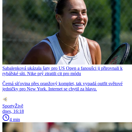
Sabalenková ukázala šaty pro US Open a fanoušci ji přirovnali k
rybářské síti. Nike prý ztratili cit pro módu
Černá síťovina přes oranžový komplet, tak vypadá outfit světové
jedničky pro New York. Internet se chytil za hlavu.
SportyŽivě
dnes, 16:18
4 min