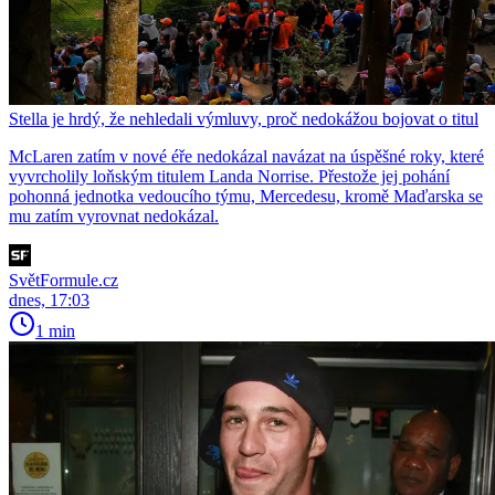
Stella je hrdý, že nehledali výmluvy, proč nedokážou bojovat o titul
McLaren zatím v nové éře nedokázal navázat na úspěšné roky, které
vyvrcholily loňským titulem Landa Norrise. Přestože jej pohání
pohonná jednotka vedoucího týmu, Mercedesu, kromě Maďarska se
mu zatím vyrovnat nedokázal.
SvětFormule.cz
dnes, 17:03
1 min