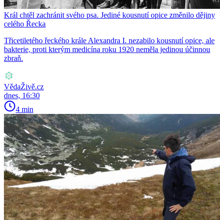
Král chtěl zachránit svého psa. Jediné kousnutí opice změnilo dějiny
celého Řecka
Třicetiletého řeckého krále Alexandra I. nezabilo kousnutí opice, ale
bakterie, proti kterým medicína roku 1920 neměla jedinou účinnou
zbraň.
VědaŽivě.cz
dnes, 16:30
4 min