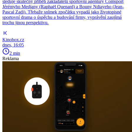
sleduje skutečný příběh zakladatelů sportovní agentury Comsport
Jérémyho Medjany (Raphaël Quenard) a Bouny Ndiayeho (Jean-
Pascal Zadi). Třebaže snímek zpočátku vypadá jako životopisné
sportovní drama o úspěchu a budování firmy, vyprávění zaujímá
trochu jinou perspektivu.
Kinobox.cz
dnes, 16:05
2 min
Reklama