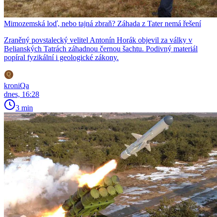
Mimozemská loď, nebo tajná zbraň? Záhada z Tater nemá řešení
Zraněný povstalecký velitel Antonín Horák objevil za války v
Belianských Tatrách záhadnou černou šachtu. Podivný materiál
popíral fyzikální i geologické zákony.
kroniQa
dnes, 16:28
3 min