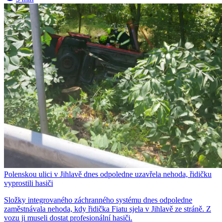
Polenskou ulici v Jihlavě dnes odpoledne uzavřela nehoda, řidičku
vyprostili hasiči
Složky integrovaného záchranného systému dnes odpoledne
zaměstnávala nehoda, kdy řidička Fiatu sjela v Jihlavě ze stráně. Z
vozu ji museli dostat profesionální hasiči.