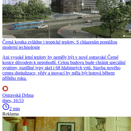
Černá kostka zvládne i tropické teploty. S chlazením pomůžou
moderní technologie
Ani vysoké letní teploty by neměly být v nové ostravské Černé
kostce důvodem k nepohodlí. Celou budovu bude chránit speciální
systémy, rozdílné typy skel i 68 hlubinných vrtů. Stavba nového
centra digitalizace, vědy a inovací by měla být hotová během
příštího roku.
Ostravská Drbna
dnes, 16:53
2 min
Reklama