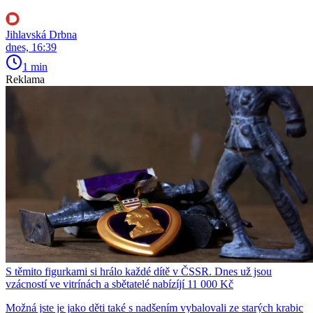
Jihlavská Drbna
dnes, 16:39
1 min
Reklama
S těmito figurkami si hrálo každé dítě v ČSSR. Dnes už jsou
vzácností ve vitrínách a sbětatelé nabízíjí 11 000 Kč
Možná jste je jako děti také s nadšením vybalovali ze starých krabic