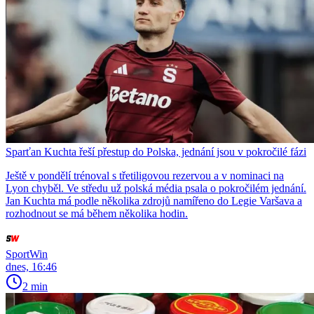
Sparťan Kuchta řeší přestup do Polska, jednání jsou v pokročilé fázi
Ještě v pondělí trénoval s třetiligovou rezervou a v nominaci na
Lyon chyběl. Ve středu už polská média psala o pokročilém jednání.
Jan Kuchta má podle několika zdrojů namířeno do Legie Varšava a
rozhodnout se má během několika hodin.
SportWin
dnes, 16:46
2 min