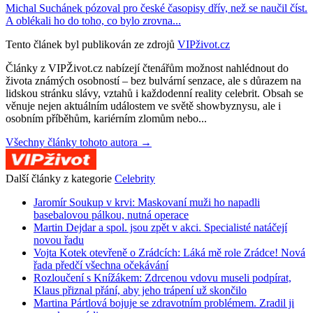
Michal Suchánek pózoval pro české časopisy dřív, než se naučil číst.
A oblékali ho do toho, co bylo zrovna...
Tento článek byl publikován ze zdrojů
VIPživot.cz
Články z VIPŽivot.cz nabízejí čtenářům možnost nahlédnout do
života známých osobností – bez bulvární senzace, ale s důrazem na
lidskou stránku slávy, vztahů i každodenní reality celebrit. Obsah se
věnuje nejen aktuálním událostem ve světě showbyznysu, ale i
osobním příběhům, kariérním zlomům nebo...
Všechny články tohoto autora →
Další články z kategorie
Celebrity
Jaromír Soukup v krvi: Maskovaní muži ho napadli
basebalovou pálkou, nutná operace
Martin Dejdar a spol. jsou zpět v akci. Specialisté natáčejí
novou řadu
Vojta Kotek otevřeně o Zrádcích: Láká mě role Zrádce! Nová
řada předčí všechna očekávání
Rozloučení s Knížákem: Zdrcenou vdovu museli podpírat,
Klaus přiznal přání, aby jeho trápení už skončilo
Martina Pártlová bojuje se zdravotním problémem. Zradil ji