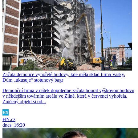
Začala demolice vyhořelé budovy, kde měla sklad firma Vasky.
Dům „ukusuje“ stotunový bagr
Demoliční firma v pátek dopoledne začala bourat výškovou budovu
v někdejším továrním areálu ve Zlíně, která v červenci vyhořela.
Zničený objekt si od...
HN.cz
dnes, 16:20