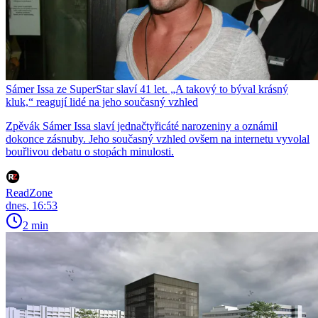
Sámer Issa ze SuperStar slaví 41 let. „A takový to býval krásný
kluk,“ reagují lidé na jeho současný vzhled
Zpěvák Sámer Issa slaví jednačtyřicáté narozeniny a oznámil
dokonce zásnuby. Jeho současný vzhled ovšem na internetu vyvolal
bouřlivou debatu o stopách minulosti.
ReadZone
dnes, 16:53
2 min