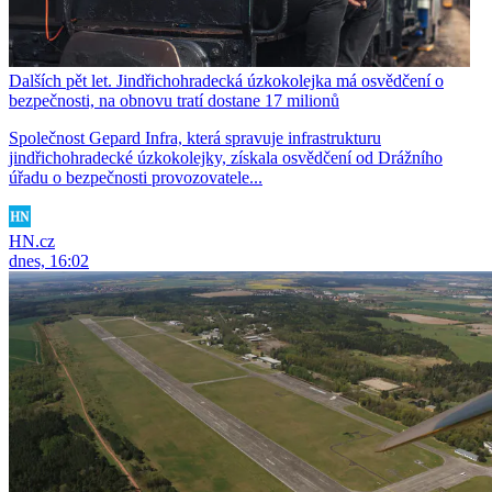
Dalších pět let. Jindřichohradecká úzkokolejka má osvědčení o
bezpečnosti, na obnovu tratí dostane 17 milionů
Společnost Gepard Infra, která spravuje infrastrukturu
jindřichohradecké úzkokolejky, získala osvědčení od Drážního
úřadu o bezpečnosti provozovatele...
HN.cz
dnes, 16:02