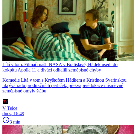
Lítá v tom: Filmaři našli NASA v Bratislavě, Hádek usedl do
kokpitu Apolla 11 a diváci odhalili zeměpisné chyby
Komedie Lítá v tom s Kryštofem Hádkem a Kristínou Svarinskou
ukrývá řadu produkčních perliček, překvapivé lokace i úsměvné
zeměpisné omyly štábu.
V Telce
dnes, 16:49
3 min