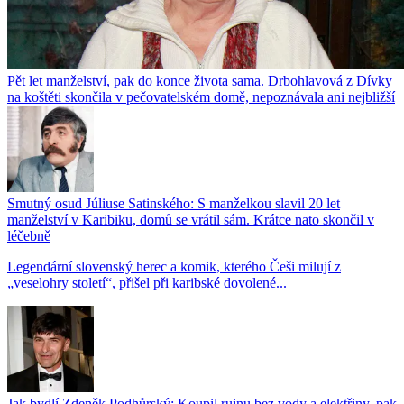
Pět let manželství, pak do konce života sama. Drbohlavová z Dívky
na koštěti skončila v pečovatelském domě, nepoznávala ani nejbližší
Smutný osud Júliuse Satinského: S manželkou slavil 20 let
manželství v Karibiku, domů se vrátil sám. Krátce nato skončil v
léčebně
Legendární slovenský herec a komik, kterého Češi milují z
„veselohry století“, přišel při karibské dovolené...
Jak bydlí Zdeněk Podhůrský: Koupil ruinu bez vody a elektřiny, pak