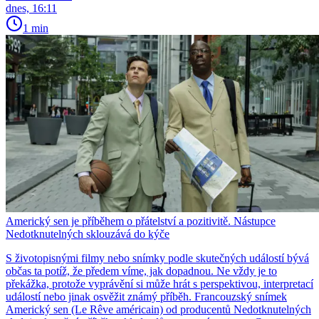
dnes, 16:11
1 min
Americký sen je příběhem o přátelství a pozitivitě. Nástupce
Nedotknutelných sklouzává do kýče
S životopisnými filmy nebo snímky podle skutečných událostí bývá
občas ta potíž, že předem víme, jak dopadnou. Ne vždy je to
překážka, protože vyprávění si může hrát s perspektivou, interpretací
událostí nebo jinak osvěžit známý příběh. Francouzský snímek
Americký sen (Le Rêve américain) od producentů Nedotknutelných