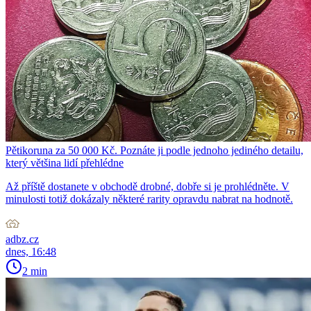
Pětikoruna za 50 000 Kč. Poznáte ji podle jednoho jediného detailu,
který většina lidí přehlédne
Až příště dostanete v obchodě drobné, dobře si je prohlédněte. V
minulosti totiž dokázaly některé rarity opravdu nabrat na hodnotě.
adbz.cz
dnes, 16:48
2 min