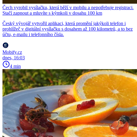
Čech vyrobil vysílačku, která běží v mobilu a nepotřebuje registraci.
Stačí zapnout a mluvíte s kýmkoli v dosahu 100 km
Český vývojář vytvořil aplikaci, která promění jakýkoli telefon i
prohlížeč v digitální vysílačku s dosahem až 100 kilometrů, a to bez
účtu, e-mailu i telefonního čísla.
Mobify.cz
dnes, 16:03
4 min