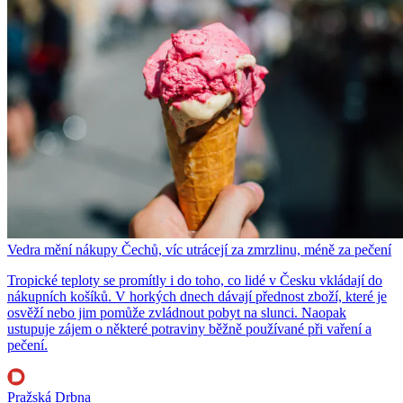
Vedra mění nákupy Čechů, víc utrácejí za zmrzlinu, méně za pečení
Tropické teploty se promítly i do toho, co lidé v Česku vkládají do
nákupních košíků. V horkých dnech dávají přednost zboží, které je
osvěží nebo jim pomůže zvládnout pobyt na slunci. Naopak
ustupuje zájem o některé potraviny běžně používané při vaření a
pečení.
Pražská Drbna