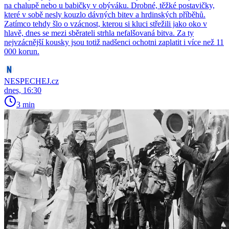
na chalupě nebo u babičky v obýváku. Drobné, těžké postavičky,
které v sobě nesly kouzlo dávných bitev a hrdinských příběhů.
Zatímco tehdy šlo o vzácnost, kterou si kluci střežili jako oko v
hlavě, dnes se mezi sběrateli strhla nefalšovaná bitva. Za ty
nejvzácnější kousky jsou totiž nadšenci ochotni zaplatit i více než 11
000 korun.
NESPECHEJ.cz
dnes, 16:30
3 min