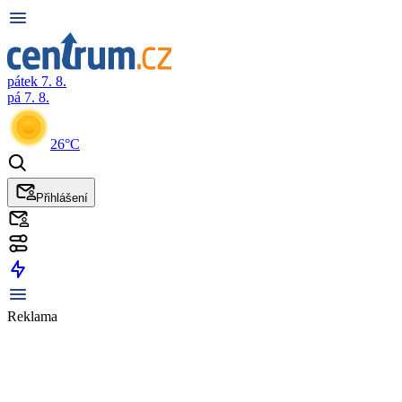
pátek 7. 8.
pá 7. 8.
26°C
Přihlášení
Reklama