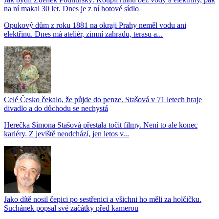
na ní makal 30 let. Dnes je z ní hotové sídlo
Opukový dům z roku 1881 na okraji Prahy neměl vodu ani
elektřinu. Dnes má ateliér, zimní zahradu, terasu a...
Celé Česko čekalo, že půjde do penze. Stašová v 71 letech hraje
divadlo a do důchodu se nechystá
Herečka Simona Stašová přestala točit filmy. Není to ale konec
kariéry. Z jeviště neodchází, jen letos v...
Jako dítě nosil čepici po sestřenici a všichni ho měli za holčičku.
Suchánek popsal své začátky před kamerou