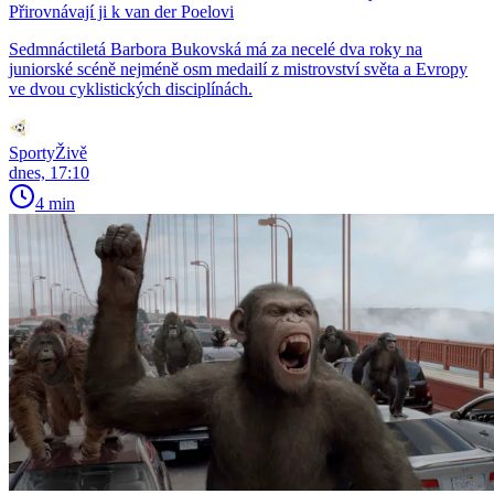
Přirovnávají ji k van der Poelovi
Sedmnáctiletá Barbora Bukovská má za necelé dva roky na
juniorské scéně nejméně osm medailí z mistrovství světa a Evropy
ve dvou cyklistických disciplínách.
SportyŽivě
dnes, 17:10
4 min