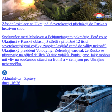
Zásadní eskalace na Ukrajině. Severokorejci přicházejí do Ruska s
hrozivou silou
Spolupráce mezi Moskvou a Pchjongjangem pokračuje. Poté co se
Ukrajinci v Kurské oblasti již střetli s přibližně 12 tisíci
severokorejskými vojáky, zapojení asijské země do války nekončí.
Ukrajinský prezident Volodymyr Zelenskyj varoval, že Rusko se
připravuje na přijetí dalších 30 tisíc vojáků. Popisujeme, jaký mohou
mít vliv na současnou situaci na frontě a v čem jsou pro Ukrajinu
nebezpečím.
Aktuálně.cz - Zprávy
dnes, 16:26