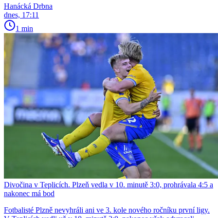
Hanácká Drbna
dnes, 17:11
1 min
Divočina v Teplicích. Plzeň vedla v 10. minutě 3:0, prohrávala 4:5 a
nakonec má bod
Fotbalisté Plzně nevyhráli ani ve 3. kole nového ročníku první ligy.