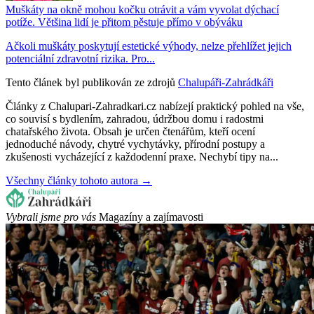
Muškáty na okně mohou kočku otrávit a vám vyvolat dýchací
potíže. Většina lidí je přitom pěstuje přímo v obýváku
Ačkoli muškáty poskytují estetické výhody, nelze přehlížet jejich
potenciální zdravotní rizika. Pro...
Tento článek byl publikován ze zdrojů
Chalupáři-Zahrádkáři
Články z Chalupari-Zahradkari.cz nabízejí praktický pohled na vše,
co souvisí s bydlením, zahradou, údržbou domu i radostmi
chatařského života. Obsah je určen čtenářům, kteří ocení
jednoduché návody, chytré vychytávky, přírodní postupy a
zkušenosti vycházející z každodenní praxe. Nechybí tipy na...
Všechny články tohoto autora →
Vybrali jsme pro vás
Magazíny a zajímavosti