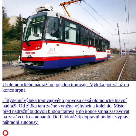
U olomouckého nádraží nepojedou tramvaje. Výluka potrvá až do
konce srpna
Třítýdenní výluka tramvajového provozu čeká olomoucké hlavní
nádraží. Od zítřka tam začne výměna výhybek a kolejnic. Místo
před nádražní budovou budou tramvaje do konce srpna zastavovat
na zastávce Kosmonautů. Do Pavloviček dopravní podnik vypraví
náhradní autobusy.