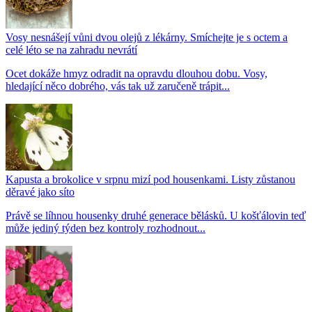
Vosy nesnášejí vůni dvou olejů z lékárny. Smíchejte je s octem a
celé léto se na zahradu nevrátí
Ocet dokáže hmyz odradit na opravdu dlouhou dobu. Vosy,
hledající něco dobrého, vás tak už zaručeně trápit...
Kapusta a brokolice v srpnu mizí pod housenkami. Listy zůstanou
děravé jako síto
Právě se líhnou housenky druhé generace bělásků. U košťálovin teď
může jediný týden bez kontroly rozhodnout...