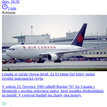
dnes, 16:50
3 min
Reklama
Letadlu se začalo chovat divně. Za 63 minut čiré hrůzy mohla
triviální matematická chyba
V sobotu 23. července 1983 odletěl Boeing 767 Air Canada z
Montrealu s necelou polovinou paliva, které posádka předpokládala
na palubě. V cestovní hladině mu zhasly oba motory.