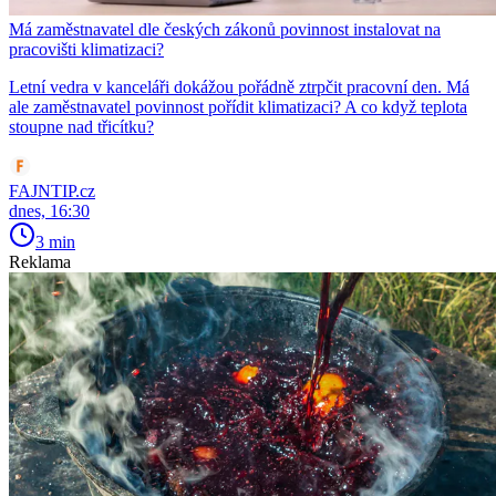
Má zaměstnavatel dle českých zákonů povinnost instalovat na
pracovišti klimatizaci?
Letní vedra v kanceláři dokážou pořádně ztrpčit pracovní den. Má
ale zaměstnavatel povinnost pořídit klimatizaci? A co když teplota
stoupne nad třicítku?
FAJNTIP.cz
dnes, 16:30
3 min
Reklama