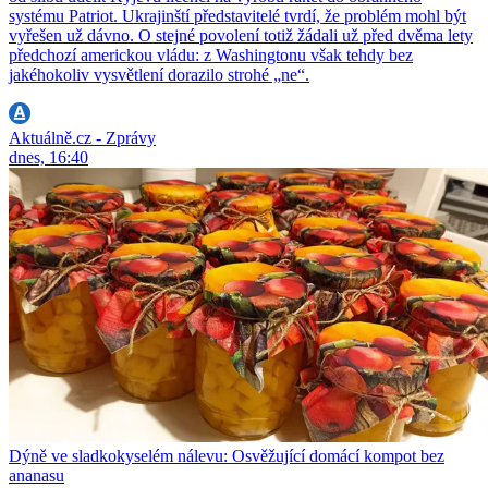
systému Patriot. Ukrajinští představitelé tvrdí, že problém mohl být
vyřešen už dávno. O stejné povolení totiž žádali už před dvěma lety
předchozí americkou vládu: z Washingtonu však tehdy bez
jakéhokoliv vysvětlení dorazilo strohé „ne“.
Aktuálně.cz - Zprávy
dnes, 16:40
Dýně ve sladkokyselém nálevu: Osvěžující domácí kompot bez
ananasu