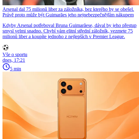
Arsenal dal 75 milionů liber za záložníka, bez kterého by se obešel.
Právě proto může být Guimarães jeho nejnebezpečnějším nákupem
Kdyby Arsenal potřeboval Bruna Guimarãese, dával by jeho přestup
smysl velmi snadno. Chybí vám elitní střední záložník, vezmete 75
milionů liber a koupíte jednoho z nejlepších v Premier League.
Vše o sportu
dnes, 17:21
5 min