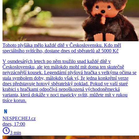
Tohoto plyšáka mělo každé dítě v Československu. Kdo měl
speciálního svítícího, dostane dnes od sběratelů až 5000 Kč
V osmdesátých letech po něm toužilo snad každé dítě v
Československu, ale jen málokdo mohl mít doma ten skutečně
nejvzácnější kousek. Legendární plyšová hračka s velkýma očima se
stala symbolem doby, málokdo však ví, že jedna konkrétní verze
dnes představuje hotový sběratelský poklad. Pokud ve vaší staré
krabici s hračkami odpočívá nepoškozená východoněmecká
varianta, která dokáže v noci magicky svítit, můžete mít v rukou
tisíce korun.
NESPECHEJ.cz
dnes, 17:00
3 min