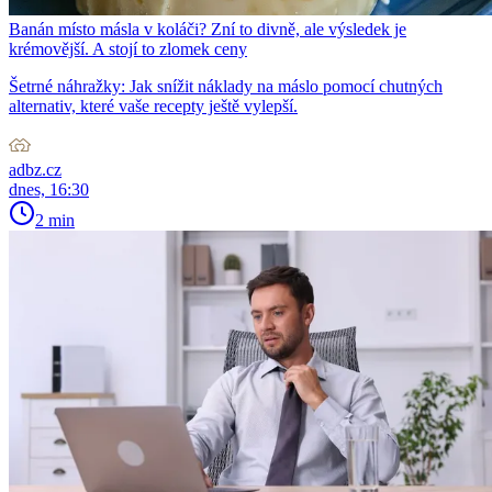
Banán místo másla v koláči? Zní to divně, ale výsledek je
krémovější. A stojí to zlomek ceny
Šetrné náhražky: Jak snížit náklady na máslo pomocí chutných
alternativ, které vaše recepty ještě vylepší.
adbz.cz
dnes, 16:30
2 min