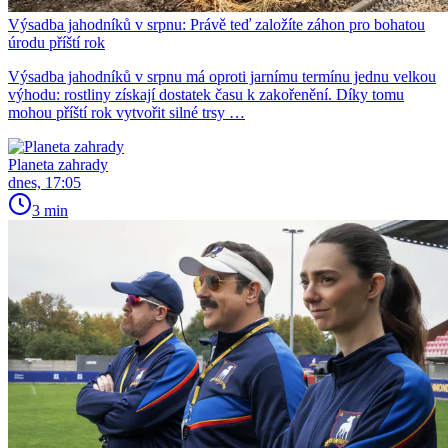
Výsadba jahodníků v srpnu: Právě teď založíte záhon pro bohatou
úrodu příští rok
Výsadba jahodníků v srpnu má oproti jarnímu termínu jednu velkou
výhodu: rostliny získají dostatek času k zakořenění. Díky tomu
mohou příští rok vytvořit silné trsy …
Planeta zahrady
dnes, 17:05
3 min