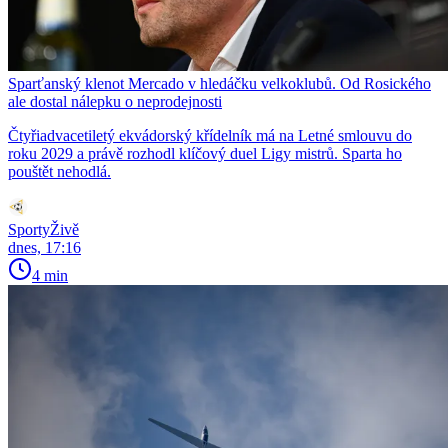
Sparťanský klenot Mercado v hledáčku velkoklubů. Od Rosického
ale dostal nálepku o neprodejnosti
Čtyřiadvacetiletý ekvádorský křídelník má na Letné smlouvu do
roku 2029 a právě rozhodl klíčový duel Ligy mistrů. Sparta ho
pouštět nehodlá.
SportyŽivě
dnes, 17:16
4 min