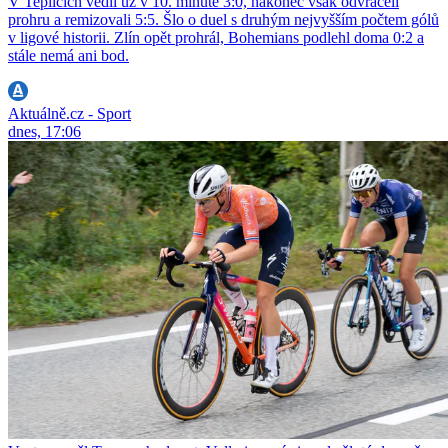
V Teplicích vedli už v 10. minutě 3:0, nakonec však odvraceli
prohru a remizovali 5:5. Šlo o duel s druhým nejvyšším počtem gólů
v ligové historii. Zlín opět prohrál, Bohemians podlehl doma 0:2 a
stále nemá ani bod.
Aktuálně.cz - Sport
dnes, 17:06