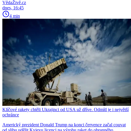
VědaŽivě.cz
dnes, 16:45
4 min
Klíčové rakety chtěli Ukrajinci od USA už dříve. Odmítl je i největší
ochránce
Americký prezident Donald Trump na konci července začal couvat
od slibu udělit Kyjevu licenci na výrobu raket do obranného