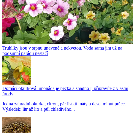
Truhlíky jsou v srpnu unavené a nekvetou. Voda sama jim už na
podzimní parádu nestačí
Domácí okurková limonáda je pecka a snadno ji připravíte z vlastní
úrody
Jedna zahradní okurka, citron, pár lístků máty a deset minut práce.
Výsledek: litr až litr a půl chladivého...