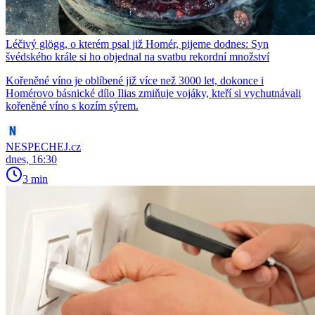
Léčivý glögg, o kterém psal již Homér, pijeme dodnes: Syn
švédského krále si ho objednal na svatbu rekordní množství
Kořeněné víno je oblíbené již více než 3000 let, dokonce i
Homérovo básnické dílo Ilias zmiňuje vojáky, kteří si vychutnávali
kořeněné víno s kozím sýrem.
NESPECHEJ.cz
dnes, 16:30
3 min