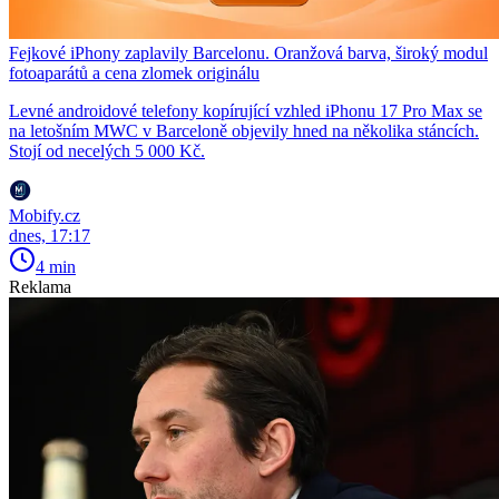
Fejkové iPhony zaplavily Barcelonu. Oranžová barva, široký modul
fotoaparátů a cena zlomek originálu
Levné androidové telefony kopírující vzhled iPhonu 17 Pro Max se
na letošním MWC v Barceloně objevily hned na několika stáncích.
Stojí od necelých 5 000 Kč.
Mobify.cz
dnes, 17:17
4 min
Reklama