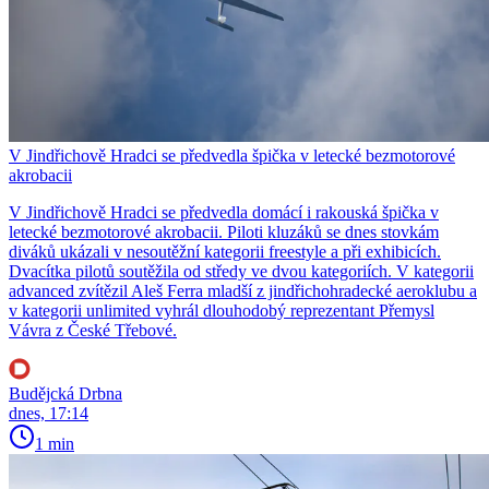
V Jindřichově Hradci se předvedla špička v letecké bezmotorové
akrobacii
V Jindřichově Hradci se předvedla domácí i rakouská špička v
letecké bezmotorové akrobacii. Piloti kluzáků se dnes stovkám
diváků ukázali v nesoutěžní kategorii freestyle a při exhibicích.
Dvacítka pilotů soutěžila od středy ve dvou kategoriích. V kategorii
advanced zvítězil Aleš Ferra mladší z jindřichohradecké aeroklubu a
v kategorii unlimited vyhrál dlouhodobý reprezentant Přemysl
Vávra z České Třebové.
Budějcká Drbna
dnes, 17:14
1 min