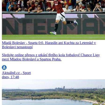
Mladá Boleslav - Sparta 0:0. Haraslín ani Kuchta za Letenské v
Boleslavi nenastoupí
Sledujte online přenos z utkání třetího kola fotbalové Chance Ligy
mezi Mladou Boleslaví a Spartou Praha.
Aktuálně.cz - Sport
dnes, 17:48