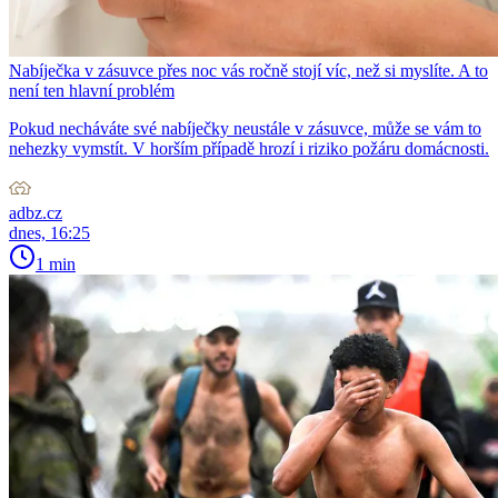
Nabíječka v zásuvce přes noc vás ročně stojí víc, než si myslíte. A to
není ten hlavní problém
Pokud necháváte své nabíječky neustále v zásuvce, může se vám to
nehezky vymstít. V horším případě hrozí i riziko požáru domácnosti.
adbz.cz
dnes, 16:25
1 min