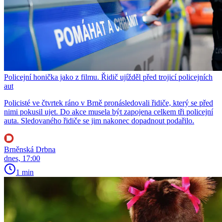
Policejní honička jako z filmu. Řidič ujížděl před trojicí policejních
aut
Policisté ve čtvrtek ráno v Brně pronásledovali řidiče, který se před
nimi pokusil ujet. Do akce musela být zapojena celkem tři policejní
auta. Sledovaného řidiče se jim nakonec dopadnout podařilo.
Brněnská Drbna
dnes, 17:00
1 min