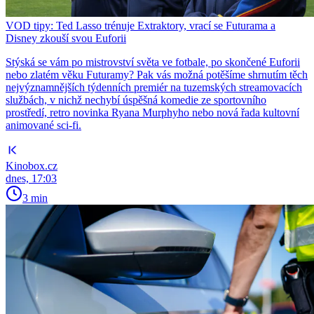
VOD tipy: Ted Lasso trénuje Extraktory, vrací se Futurama a
Disney zkouší svou Euforii
Stýská se vám po mistrovství světa ve fotbale, po skončené Euforii
nebo zlatém věku Futuramy? Pak vás možná potěšíme shrnutím těch
nejvýznamnějších týdenních premiér na tuzemských streamovacích
službách, v nichž nechybí úspěšná komedie ze sportovního
prostředí, retro novinka Ryana Murphyho nebo nová řada kultovní
animované sci-fi.
Kinobox.cz
dnes, 17:03
3 min