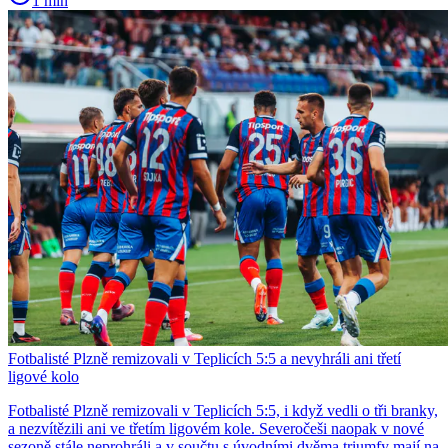
1 min
Fotbalisté Plzně remizovali v Teplicích 5:5 a nevyhráli ani třetí
ligové kolo
Fotbalisté Plzně remizovali v Teplicích 5:5, i když vedli o tři branky,
a nezvítězili ani ve třetím ligovém kole. Severočeši naopak v nové
sezoně stále neprohráli a v součtu s úvodními dvěma triumfy mají na