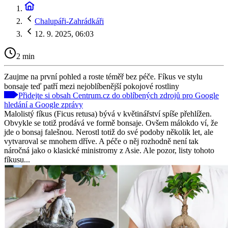
Chalupáři-Zahrádkáři
12. 9. 2025, 06:03
2 min
Zaujme na první pohled a roste téměř bez péče. Fíkus ve stylu
bonsaje teď patří mezi nejoblíbenější pokojové rostliny
Přidejte si obsah Centrum.cz do oblíbených zdrojů pro Google
hledání a Google zprávy
Malolistý fíkus (Ficus retusa) bývá v květinářství spíše přehlížen.
Obvykle se totiž prodává ve formě bonsaje. Ovšem málokdo ví, že
jde o bonsaj falešnou. Nerostl totiž do své podoby několik let, ale
vytvaroval se mnohem dříve. A péče o něj rozhodně není tak
náročná jako o klasické ministromy z Asie. Ale pozor, listy tohoto
fíkusu...