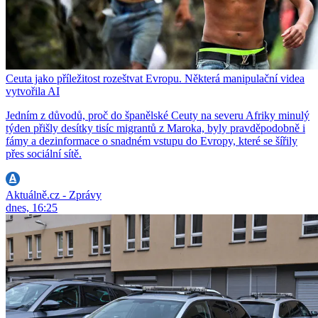
Ceuta jako příležitost rozeštvat Evropu. Některá manipulační videa
vytvořila AI
Jedním z důvodů, proč do španělské Ceuty na severu Afriky minulý
týden přišly desítky tisíc migrantů z Maroka, byly pravděpodobně i
fámy a dezinformace o snadném vstupu do Evropy, které se šířily
přes sociální sítě.
Aktuálně.cz - Zprávy
dnes, 16:25