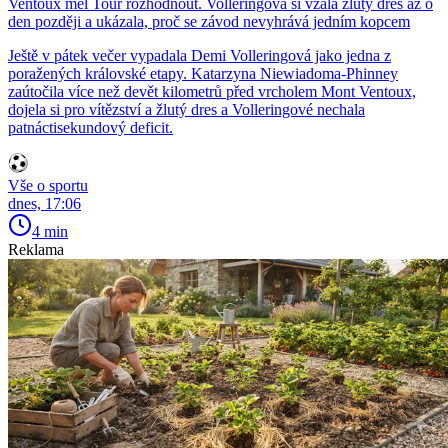
Ventoux měl Tour rozhodnout. Volleringová si vzala žlutý dres až o
den později a ukázala, proč se závod nevyhrává jedním kopcem
Ještě v pátek večer vypadala Demi Volleringová jako jedna z
poražených královské etapy. Katarzyna Niewiadoma-Phinney
zaútočila více než devět kilometrů před vrcholem Mont Ventoux,
dojela si pro vítězství a žlutý dres a Volleringové nechala
patnáctisekundový deficit.
Vše o sportu
dnes, 17:06
4 min
Reklama