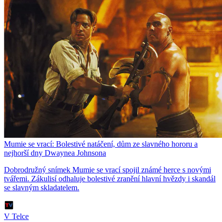
Mumie se vrací: Bolestivé natáčení, dům ze slavného hororu a
nejhorší dny Dwaynea Johnsona
Dobrodružný snímek Mumie se vrací spojil známé herce s novými
tvářemi. Zákulisí odhaluje bolestivé zranění hlavní hvězdy i skandál
se slavným skladatelem.
V Telce