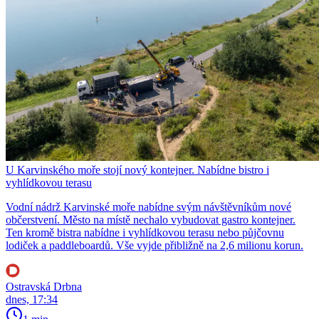
U Karvinského moře stojí nový kontejner. Nabídne bistro i
vyhlídkovou terasu
Vodní nádrž Karvinské moře nabídne svým návštěvníkům nové
občerstvení. Město na místě nechalo vybudovat gastro kontejner.
Ten kromě bistra nabídne i vyhlídkovou terasu nebo půjčovnu
lodiček a paddleboardů. Vše vyjde přibližně na 2,6 milionu korun.
Ostravská Drbna
dnes, 17:34