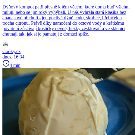
Dýňový kompot patří přesně k těm věcem, které doma buď všichni
milují, nebo se jim roky vyhýbali. U nás vyhrála stará klasika bez
ananasové příchuti - jen poctivá dýně, cukr, skořice, hřebíček a
trocha citronu. Právě díky namočení do octové vody a krátkému
povaření zůstávají kostičky pevné, hezky zesklovatí a ve sklenici
chutnají tak, jak si je pamatuji z domácí spíže.
Cooky.cz
dnes, 16:34
4 min