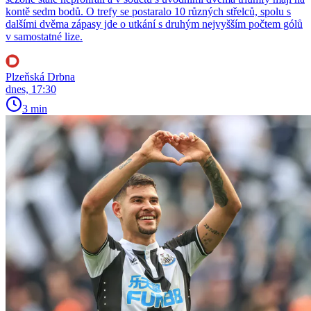
kontě sedm bodů. O trefy se postaralo 10 různých střelců, spolu s
dalšími dvěma zápasy jde o utkání s druhým nejvyšším počtem gólů
v samostatné lize.
Plzeňská Drbna
dnes, 17:30
3 min