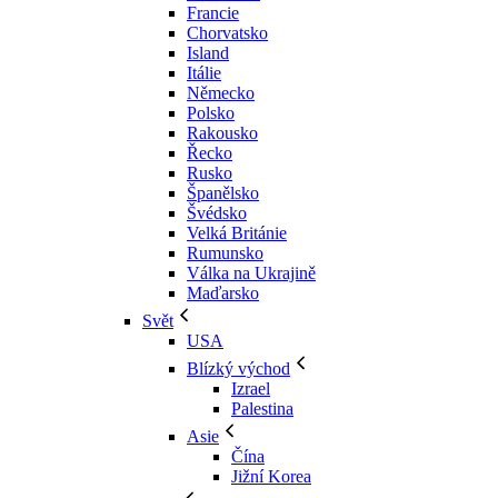
Francie
Chorvatsko
Island
Itálie
Německo
Polsko
Rakousko
Řecko
Rusko
Španělsko
Švédsko
Velká Británie
Rumunsko
Válka na Ukrajině
Maďarsko
Svět
USA
Blízký východ
Izrael
Palestina
Asie
Čína
Jižní Korea