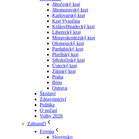
Jihočeský kraj
Jihomoravský kraj
Karlovarský kraj
Kraj Vysočina
Králověhradecký kraj
Liberecký kraj
Moravskoslezský kraj
Olomoucký kraj
Pardubický kraj
Plzeňský kraj
Středočeský kraj
Ústecký kraj
Zlínský kraj
Praha
Brno
Ostrava
Školství
Zdravotnictví
Politika
O počasí
Volby 2026
Zahraničí
Evropa
Slovensko