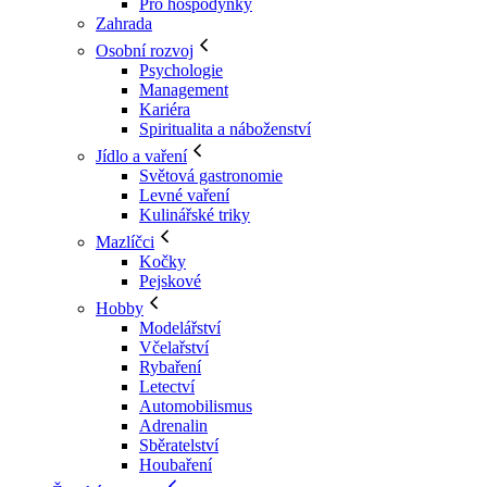
Pro hospodyňky
Zahrada
Osobní rozvoj
Psychologie
Management
Kariéra
Spiritualita a náboženství
Jídlo a vaření
Světová gastronomie
Levné vaření
Kulinářské triky
Mazlíčci
Kočky
Pejskové
Hobby
Modelářství
Včelařství
Rybaření
Letectví
Automobilismus
Adrenalin
Sběratelství
Houbaření