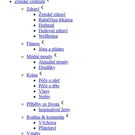
Ženské centrum
Zdraví
Ženské zdraví
Babiččina lékárna
Hubnutí
Duševní zdraví
Wellbeing
Fitness
Jóga a pilates
Módní trendy
Aktuální trendy
Doplňky
Krása
Péče o pleť
Péče o tělo
Vlasy
Nehty
Příběhy ze života
Inspirativní ženy
Rodina & komunita
Výchova
Přátelství
Vztahy