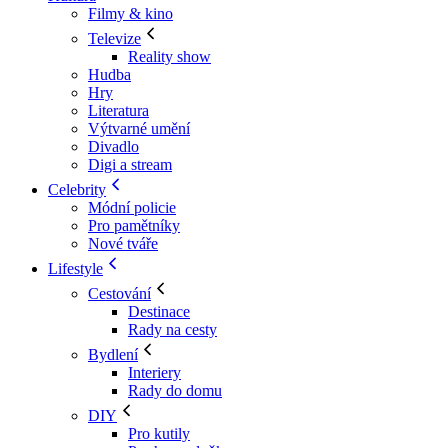
Filmy & kino
Televize
Reality show
Hudba
Hry
Literatura
Výtvarné umění
Divadlo
Digi a stream
Celebrity
Módní policie
Pro pamětníky
Nové tváře
Lifestyle
Cestování
Destinace
Rady na cesty
Bydlení
Interiery
Rady do domu
DIY
Pro kutily