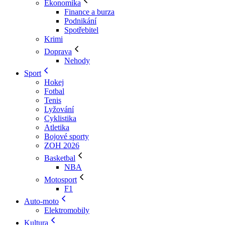
Ekonomika
Finance a burza
Podnikání
Spotřebitel
Krimi
Doprava
Nehody
Sport
Hokej
Fotbal
Tenis
Lyžování
Cyklistika
Atletika
Bojové sporty
ZOH 2026
Basketbal
NBA
Motosport
F1
Auto-moto
Elektromobily
Kultura