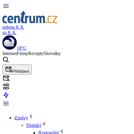
sobota 8. 8.
so 8. 8.
18°C
Internet
Firmy
Recepty
Slovníky
Přihlášení
Zprávy
Domácí
Regionální