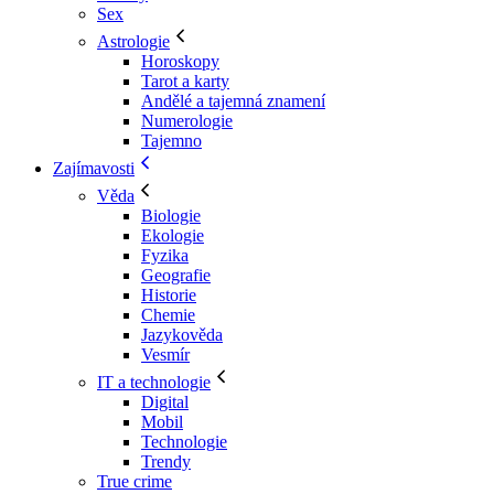
Sex
Astrologie
Horoskopy
Tarot a karty
Andělé a tajemná znamení
Numerologie
Tajemno
Zajímavosti
Věda
Biologie
Ekologie
Fyzika
Geografie
Historie
Chemie
Jazykověda
Vesmír
IT a technologie
Digital
Mobil
Technologie
Trendy
True crime