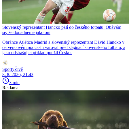
Slovenský reprezentant Hancko pálí do českého fotbalu: Obávám
se, že dopadneme jako oni
Obránce Atlética Madrid a slovenský reprezentant Dávid Hancko v
červencovém podcastu varoval před stagnací slovenského fotbalu, a
jako odstrašující příklad použil Česko.
SportyŽivě
8. 8. 2026, 21:43
3 min
Reklama