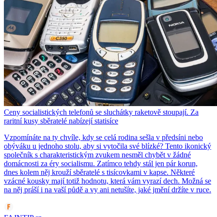
Ceny socialistických telefonů se sluchátky raketově stoupají. Za
raritní kusy sběratelé nabízejí statisíce
Vzpomínáte na ty chvíle, kdy se celá rodina sešla v předsíni nebo
obýváku u jednoho stolu, aby si vytočila své blízké? Tento ikonický
společník s charakteristickým zvukem nesměl chybět v žádné
domácnosti za éry socialismu. Zatímco tehdy stál jen pár korun,
dnes kolem něj krouží sběratelé s tisícovkami v kapse. Některé
vzácné kousky mají totiž hodnotu, která vám vyrazí dech. Možná se
na něj práší i na vaší půdě a vy ani netušíte, jaké jmění držíte v ruce.