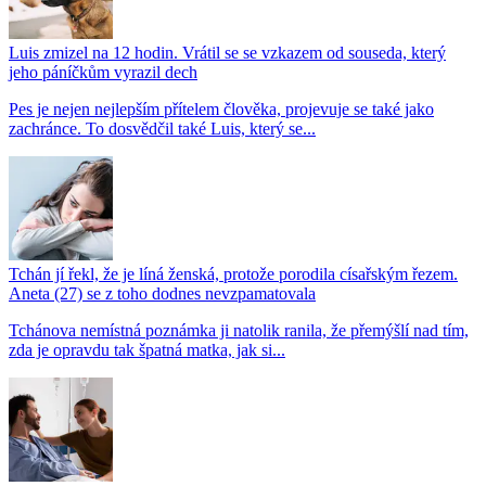
Luis zmizel na 12 hodin. Vrátil se se vzkazem od souseda, který
jeho páníčkům vyrazil dech
Pes je nejen nejlepším přítelem člověka, projevuje se také jako
zachránce. To dosvědčil také Luis, který se...
Tchán jí řekl, že je líná ženská, protože porodila císařským řezem.
Aneta (27) se z toho dodnes nevzpamatovala
Tchánova nemístná poznámka ji natolik ranila, že přemýšlí nad tím,
zda je opravdu tak špatná matka, jak si...