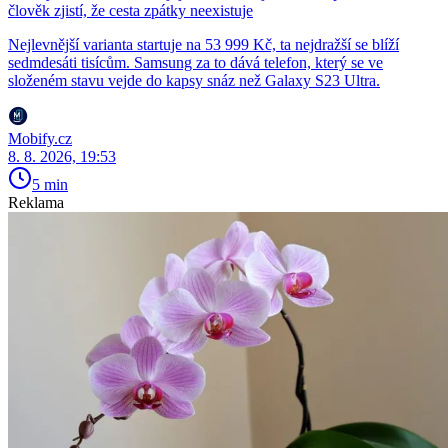
člověk zjistí, že cesta zpátky neexistuje
Nejlevnější varianta startuje na 53 999 Kč, ta nejdražší se blíží
sedmdesáti tisícům. Samsung za to dává telefon, který se ve
složeném stavu vejde do kapsy snáz než Galaxy S23 Ultra.
Mobify.cz
8. 8. 2026, 19:53
5 min
Reklama