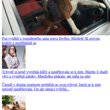
Psa vytáhli z rozpáleného auta sotva živého. Majitelé šli zrovna
kolem a nepřihlásili se
Tchyně si tajně vyrobila klíče a nastěhovala se k nim. Martin jí sbalil
věci a vyměnil zámky. Manželka plakala, ale stála za ním
Čtenář v dopise popisuje problém se svou tchyní, která se k nim
sprostě nastěhovala. On ale situaci vyřešil...