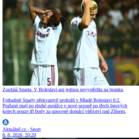
Zoufalá Sparta. V Boleslavi ani jednou nevystřelila na branku
Fotbalisté Sparty překvapivě prohráli v Mladé Boleslavi 0:2.
Pražané mají po druhé porážce v nové sezoně po třech ligových
kolech pouze tři body za upocené domácí vítězství nad Zlínem.
Aktuálně.cz - Sport
8. 8. 2026, 20:20