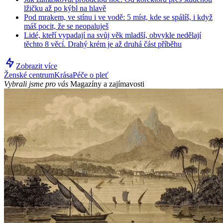
lžičku až po kýbl na hlavě
Pod mrakem, ve stínu i ve vodě: 5 míst, kde se spálíš, i když
máš pocit, že se neopaluješ
Lidé, kteří vypadají na svůj věk mladší, obvykle nedělají
těchto 8 věcí. Drahý krém je až druhá část příběhu
Zobrazit více
Ženské centrum
Krása
Péče o pleť
Vybrali jsme pro vás
Magazíny a zajímavosti