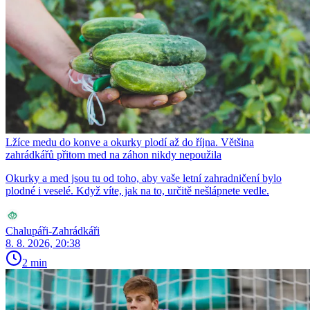
Lžíce medu do konve a okurky plodí až do října. Většina
zahrádkářů přitom med na záhon nikdy nepoužila
Okurky a med jsou tu od toho, aby vaše letní zahradničení bylo
plodné i veselé. Když víte, jak na to, určitě nešlápnete vedle.
Chalupáři-Zahrádkáři
8. 8. 2026, 20:38
2 min