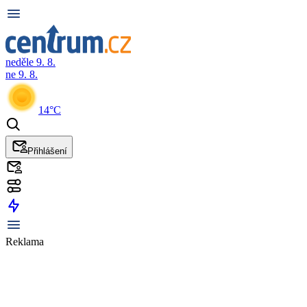
neděle 9. 8.
ne 9. 8.
14°C
Přihlášení
Reklama