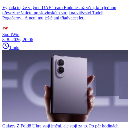
Vypadá to, že v týmu UAE Team Emirates už vědí, kdo jednou
převezme štafetu po slovinském stroji na vítězství Tadeji
Pogačarovi. A není mu ještě ani třiadvacet let...
SportWin
8. 8. 2026, 20:06
1 min
Galaxy Z Fold8 Ultra stojí jmění, ale stojí za to. Po pár hodinách