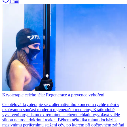
1 min
Kryoterapie celého těla: Regenerace a prevence vyhoření
Celotělová kryoterapie se z alternativního konceptu rychle mění v
uznávanou součást moderní regenerační medicíny. Krátkodobé
vystavení organismu extrémnímu suchému chladu vyvolává v těle
silnou neuroendokrinní reakci. Během několika minut dochází k
masivnímu perifernímu stažení cév, po kterém při opětovném zahřátí