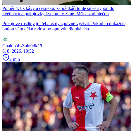
Poměr 4:1 z kávy a česneku: zahrádkáři tuhle směs sypou do
květináčů a pokojovky kvetou i v zimě. Mšice z ní utečou
Pokojové rostliny je třeba vždy správně vyživit. Pokud to dokážete,
budou vám dělat radost po opravdu dlouhá léta.
Chalupáři-Zahrádkáři
8. 8. 2026, 19:32
2 min