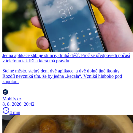
Jedna aplikace slibuje slunce, druhá déšť. Proč se předpovědi počasí
v telefonu tak liší a která má pravdu
Stejné město, stejný den, dvě aplikace, a dvě úplně jiné ikonky.
Rozdíl nevzniká tím, že by jedna „kecala“. Vzniká hluboko pod
kapotou.
Mobify.cz
8. 8. 2026, 20:42
4 min