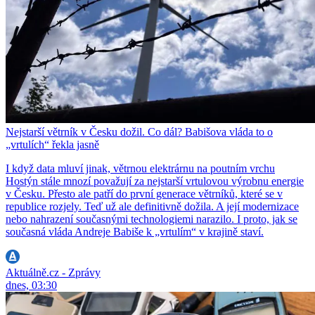
Nejstarší větrník v Česku dožil. Co dál? Babišova vláda to o
„vrtulích“ řekla jasně
I když data mluví jinak, větrnou elektrárnu na poutním vrchu
Hostýn stále mnozí považují za nejstarší vrtulovou výrobnu energie
v Česku. Přesto ale patří do první generace větrníků, které se v
republice rozjely. Teď už ale definitivně dožila. A její modernizace
nebo nahrazení současnými technologiemi narazilo. I proto, jak se
současná vláda Andreje Babiše k „vrtulím“ v krajině staví.
Aktuálně.cz - Zprávy
dnes, 03:30