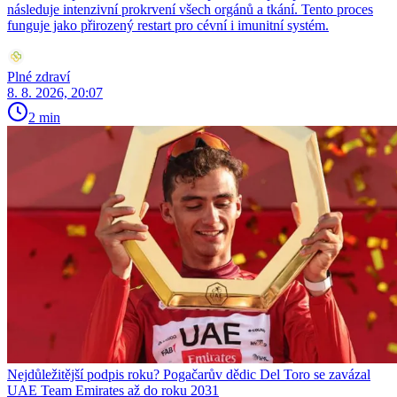
následuje intenzivní prokrvení všech orgánů a tkání. Tento proces
funguje jako přirozený restart pro cévní i imunitní systém.
Plné zdraví
8. 8. 2026, 20:07
2 min
Nejdůležitější podpis roku? Pogačarův dědic Del Toro se zavázal
UAE Team Emirates až do roku 2031