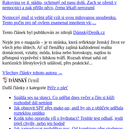
Rakovina ve 4. stádiu, ochrnutý od pasu dolů. Zach se oženil v
nemocnici a pak přišlo něco, čemu lékaři nerozumí
Nemocný muž si velmi přál vzít si svou milovanou snoubenku.
Tento počin pro ně ovšem znamenal mnohem víc,...
Tento článek byl publikován ze zdrojů
DámskýDeník.cz
Nejde jen o magazín – je to stránka, která reflektuje ženský život ve
všech jeho úhlech. Ať už čtenářky zajímá každodenní realita
domácnosti, vztahy, móda, krása nebo horoskopy, najdou tu
přístupná vyprávění s lidskou tváří. Rozsah témat sahá od
kuriózních lifestylových událostí, přes praktické...
Všechny články tohoto autora →
Další články z kategorie
Péče o pleť
Spálila ses na slunci. Co udělat dnes večer a čím si kůži
rozhodně dál netrápit
Jak obnovit SPF přes make-up, aniž by sis z obličeje udělala
rozteklou omítku
Kolik toho opravdu víš o hydrataci? Tenhle test odhalí, jestli
piješ chytře, nebo jen hodně
Jak zamaskovat probdělou noc. Od korektoru přes studenou