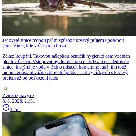
Jedovaté sinice mohou psům způsobit krvavý průjem i poškodit
játra. Víme, kde v Česku to hrozí
Zákaz koupání. Takovou nálepkou označili hygienici osm vodních
ploch v Česku. Vstupovat by do nich neměli lidé ani psi. Jedovaté
sinice, kterými je voda v těchto místech kontaminovaná, jim totiž
mohou způsobit vážné zdravotní potíže – od vyrážky přes krvavý
průjem až po poškození jater.
Zvirecizpravy.cz
8. 8. 2026, 21:31
3 min