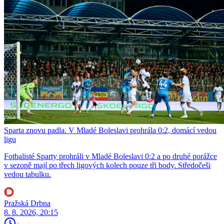
Sparta znovu padla. V Mladé Boleslavi prohrála 0:2, domácí vedou
ligu
Fotbalisté Sparty prohráli v Mladé Boleslavi 0:2 a po druhé porážce
v sezoně mají po třech ligových kolech pouze tři body. Středočeši
vedou tabulku.
Pražská Drbna
8. 8. 2026, 20:15