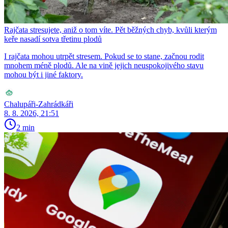
Rajčata stresujete, aniž o tom víte. Pět běžných chyb, kvůli kterým
keře nasadí sotva třetinu plodů
I rajčata mohou utrpět stresem. Pokud se to stane, začnou rodit
mnohem méně plodů. Ale na vině jejich neuspokojivého stavu
mohou být i jiné faktory.
Chalupáři-Zahrádkáři
8. 8. 2026, 21:51
2 min