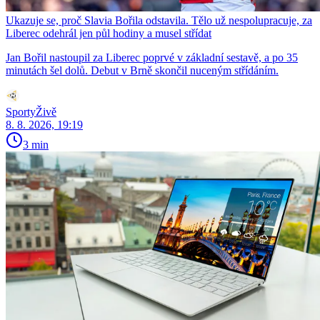
Ukazuje se, proč Slavia Bořila odstavila. Tělo už nespolupracuje, za
Liberec odehrál jen půl hodiny a musel střídat
Jan Bořil nastoupil za Liberec poprvé v základní sestavě, a po 35
minutách šel dolů. Debut v Brně skončil nuceným střídáním.
SportyŽivě
8. 8. 2026, 19:19
3 min