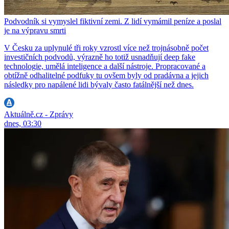
Podvodník si vymyslel fiktivní zemi. Z lidí vymámil peníze a poslal
je na výpravu smrti
V Česku za uplynulé tři roky vzrostl více než trojnásobně počet
investičních podvodů, výrazně ho totiž usnadňují deep fake
technologie, umělá inteligence a další nástroje. Propracované a
obtížně odhalitelné podfuky tu ovšem byly od pradávna a jejich
následky pro napálené lidi bývaly často fatálnější než dnes.
Aktuálně.cz - Zprávy
dnes, 03:30