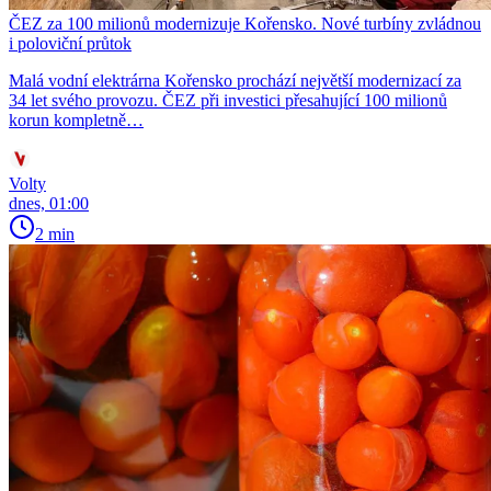
ČEZ za 100 milionů modernizuje Kořensko. Nové turbíny zvládnou
i poloviční průtok
Malá vodní elektrárna Kořensko prochází největší modernizací za
34 let svého provozu. ČEZ při investici přesahující 100 milionů
korun kompletně…
Volty
dnes, 01:00
2 min