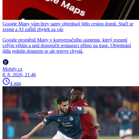
Google Mapy vám brzy samy objednají jídlo cestou domů. Stačí se
zeptat a AI zařídí zbytek za vás
Google proměnil Mapy v konverzačního asistenta, který rozumí
celým větám a umí doporučit restauraci přímo na trase. Objednání
jídla jedním dotazem se ale teprve chystá.
Mobify.cz
8. 8. 2026, 21:46
4 min