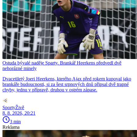
Ostuda bývalé naděje Sparty. Brankář Heerkens předvedl dvě
nehorázné minely
Dvacetiletý Joeri Heerkens, kterého Ajax před rokem kupoval jako
brankáře budoucnosti, si za šest srpnových dnů připsal dvě trapné
chyby, jednu v přípravě, druhou v ostrém zápase.
SportyŽivě
8. 8. 2026, 20:21
3 min
Reklama