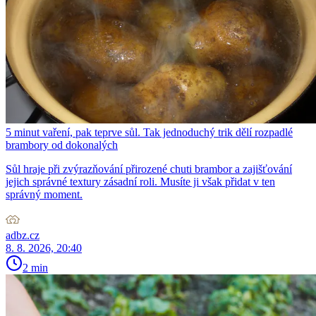
5 minut vaření, pak teprve sůl. Tak jednoduchý trik dělí rozpadlé
brambory od dokonalých
Sůl hraje při zvýrazňování přirozené chuti brambor a zajišťování
jejich správné textury zásadní roli. Musíte ji však přidat v ten
správný moment.
adbz.cz
8. 8. 2026, 20:40
2 min