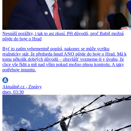
Nesnáší porážky, i tak to asi zkusí. Pět důvodů, proč Babiš možná
půjde do boje o Hrad
Byť to zatím vehementně popírá, nakonec se může vcelku
realisticky stát, že předseda hnutí ANO půjde do boje o Hrad. Má k
tomu několik dobrých důvodů – obzvlášť vezmeme-li v úvahu, že
chce vše řídit a mít nad vším pokud možno plnou kontrolu. A taky
potřebuje imunitu.
Aktuálně.cz - Zprávy
dnes, 03:30