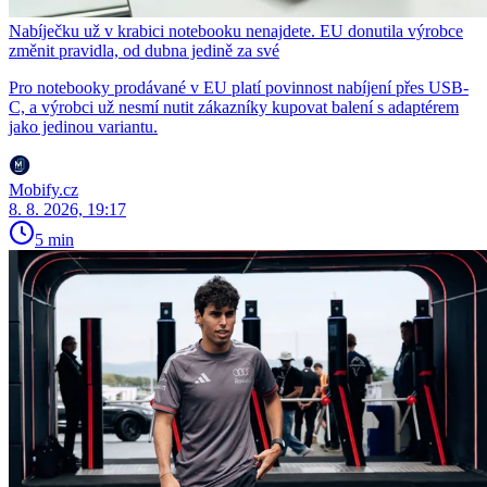
Nabíječku už v krabici notebooku nenajdete. EU donutila výrobce
změnit pravidla, od dubna jedině za své
Pro notebooky prodávané v EU platí povinnost nabíjení přes USB-
C, a výrobci už nesmí nutit zákazníky kupovat balení s adaptérem
jako jedinou variantu.
Mobify.cz
8. 8. 2026, 19:17
5 min