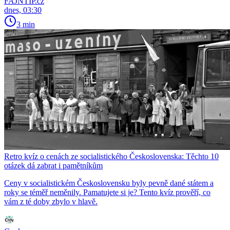
FAJNTIP.cz
dnes, 03:30
3 min
Retro kvíz o cenách ze socialistického Československa: Těchto 10
otázek dá zabrat i pamětníkům
Ceny v socialistickém Československu byly pevně dané státem a
roky se téměř neměnily. Pamatujete si je? Tento kvíz prověří, co
vám z té doby zbylo v hlavě.