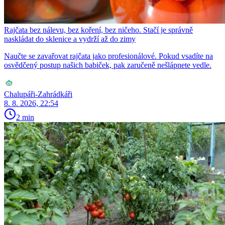
Rajčata bez nálevu, bez koření, bez ničeho. Stačí je správně
naskládat do sklenice a vydrží až do zimy
Naučte se zavařovat rajčata jako profesionálové. Pokud vsadíte na
osvědčený postup našich babiček, pak zaručeně nešlápnete vedle.
Chalupáři-Zahrádkáři
8. 8. 2026, 22:54
2 min