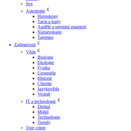
Sex
Astrologie
Horoskopy
Tarot a karty
Andělé a tajemná znamení
Numerologie
Tajemno
Zajímavosti
Věda
Biologie
Ekologie
Fyzika
Geografie
Historie
Chemie
Jazykověda
Vesmír
IT a technologie
Digital
Mobil
Technologie
Trendy
True crime