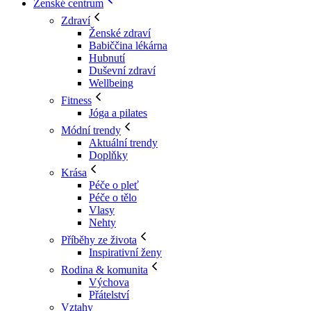
Ženské centrum
Zdraví
Ženské zdraví
Babiččina lékárna
Hubnutí
Duševní zdraví
Wellbeing
Fitness
Jóga a pilates
Módní trendy
Aktuální trendy
Doplňky
Krása
Péče o pleť
Péče o tělo
Vlasy
Nehty
Příběhy ze života
Inspirativní ženy
Rodina & komunita
Výchova
Přátelství
Vztahy