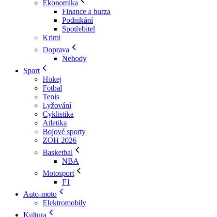
Ekonomika
Finance a burza
Podnikání
Spotřebitel
Krimi
Doprava
Nehody
Sport
Hokej
Fotbal
Tenis
Lyžování
Cyklistika
Atletika
Bojové sporty
ZOH 2026
Basketbal
NBA
Motosport
F1
Auto-moto
Elektromobily
Kultura