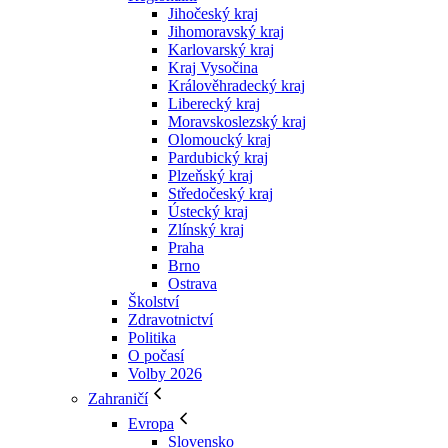
Jihočeský kraj
Jihomoravský kraj
Karlovarský kraj
Kraj Vysočina
Králověhradecký kraj
Liberecký kraj
Moravskoslezský kraj
Olomoucký kraj
Pardubický kraj
Plzeňský kraj
Středočeský kraj
Ústecký kraj
Zlínský kraj
Praha
Brno
Ostrava
Školství
Zdravotnictví
Politika
O počasí
Volby 2026
Zahraničí
Evropa
Slovensko