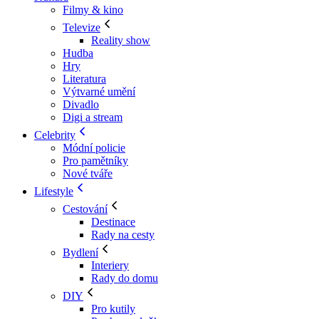
Filmy & kino
Televize
Reality show
Hudba
Hry
Literatura
Výtvarné umění
Divadlo
Digi a stream
Celebrity
Módní policie
Pro pamětníky
Nové tváře
Lifestyle
Cestování
Destinace
Rady na cesty
Bydlení
Interiery
Rady do domu
DIY
Pro kutily