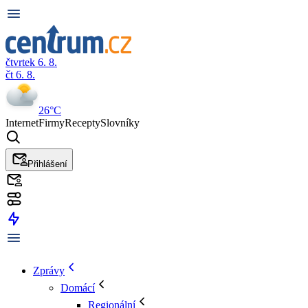
čtvrtek 6. 8.
čt 6. 8.
26°C
Internet
Firmy
Recepty
Slovníky
Přihlášení
Zprávy
Domácí
Regionální