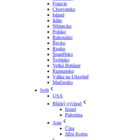
Francie
Chorvatsko
Island
Itálie
Německo
Polsko
Rakousko
Řecko
Rusko
Španělsko
Švédsko
Velká Británie
Rumunsko
Válka na Ukrajině
Maďarsko
Svět
USA
Blízký východ
Izrael
Palestina
Asie
Čína
Jižní Korea