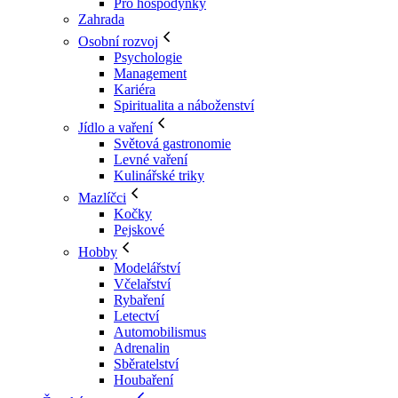
Pro hospodyňky
Zahrada
Osobní rozvoj
Psychologie
Management
Kariéra
Spiritualita a náboženství
Jídlo a vaření
Světová gastronomie
Levné vaření
Kulinářské triky
Mazlíčci
Kočky
Pejskové
Hobby
Modelářství
Včelařství
Rybaření
Letectví
Automobilismus
Adrenalin
Sběratelství
Houbaření