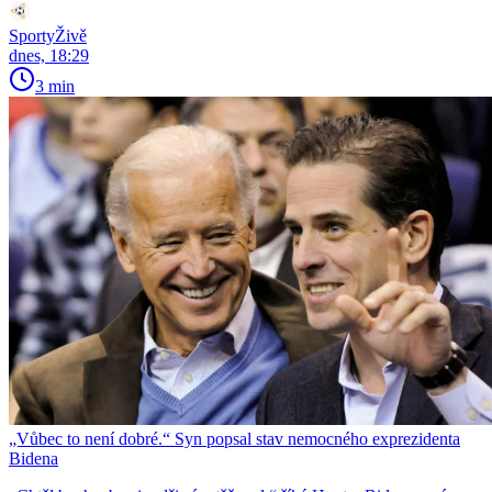
SportyŽivě
dnes, 18:29
3 min
„Vůbec to není dobré.“ Syn popsal stav nemocného exprezidenta
Bidena