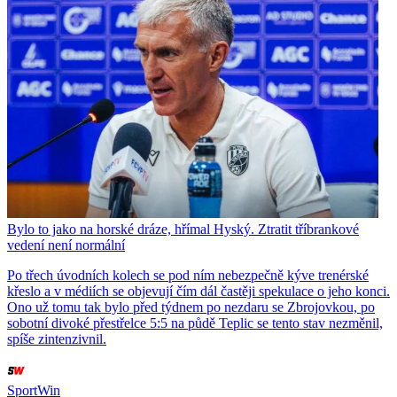
Bylo to jako na horské dráze, hřímal Hyský. Ztratit tříbrankové
vedení není normální
Po třech úvodních kolech se pod ním nebezpečně kýve trenérské
křeslo a v médiích se objevují čím dál častěji spekulace o jeho konci.
Ono už tomu tak bylo před týdnem po nezdaru se Zbrojovkou, po
sobotní divoké přestřelce 5:5 na půdě Teplic se tento stav nezměnil,
spíše zintenzivnil.
SportWin