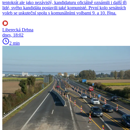
tentokrát ale jako nezávislý, kandidaturu oficiálně oznámili i další tři
lidé, svého kandidáta postavili také komunisté. První kolo senátních
voleb se uskuteční spolu s komunálními volbami 9. a 10. října.
Liberecká Drbna
dnes, 18:02
2 min