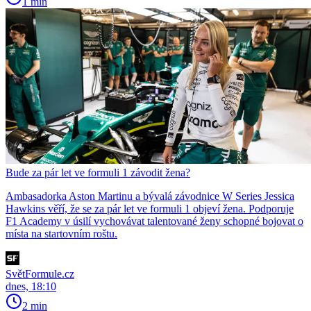
1 min
Bude za pár let ve formuli 1 závodit žena?
Ambasadorka Aston Martinu a bývalá závodnice W Series Jessica
Hawkins věří, že se za pár let ve formuli 1 objeví žena. Podporuje
F1 Academy v úsilí vychovávat talentované ženy schopné bojovat o
místa na startovním roštu.
SvětFormule.cz
dnes, 18:10
2 min