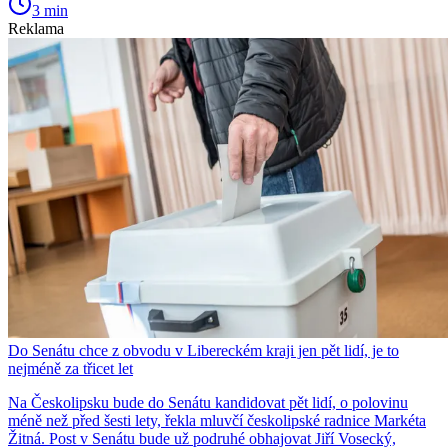
3 min
Reklama
Do Senátu chce z obvodu v Libereckém kraji jen pět lidí, je to
nejméně za třicet let
Na Českolipsku bude do Senátu kandidovat pět lidí, o polovinu
méně než před šesti lety, řekla mluvčí českolipské radnice Markéta
Žitná. Post v Senátu bude už podruhé obhajovat Jiří Vosecký,