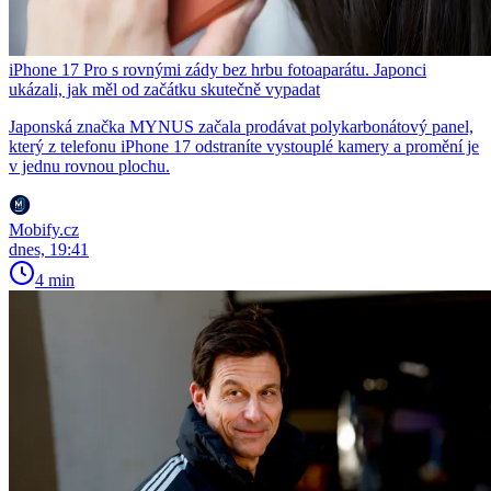
iPhone 17 Pro s rovnými zády bez hrbu fotoaparátu. Japonci
ukázali, jak měl od začátku skutečně vypadat
Japonská značka MYNUS začala prodávat polykarbonátový panel,
který z telefonu iPhone 17 odstraníte vystouplé kamery a promění je
v jednu rovnou plochu.
Mobify.cz
dnes, 19:41
4 min