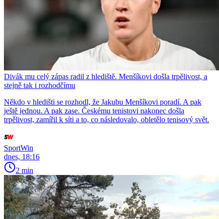
Divák mu celý zápas radil z hlediště. Menšíkovi došla trpělivost, a
stejně tak i rozhodčímu
Někdo v hledišti se rozhodl, že Jakubu Menšíkovi poradí. A pak
ještě jednou. A pak zase. Českému tenistovi nakonec došla
trpělivost, zamířil k síti a to, co následovalo, obletělo tenisový svět.
SportWin
dnes, 18:16
2 min