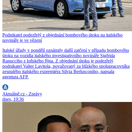
Podnikatel podezřelý z objednání bombového útoku na italského
novináře je ve vězení
Italské úřady v pondělí oznámily další zatčení v případu bombového
útoku na vozidla italského investigativního novináře Sigfrida
Ranucciho z loňského října. Z objednání útoku je podezřelý
podnikatel Valter Lavitola, považovaný za blízkého spolupracovníka
zesnulého italského expremiéra Silvia Berlusconiho, napsala
agentura AFP.
Aktuálně.cz - Zprávy
dnes, 19:36