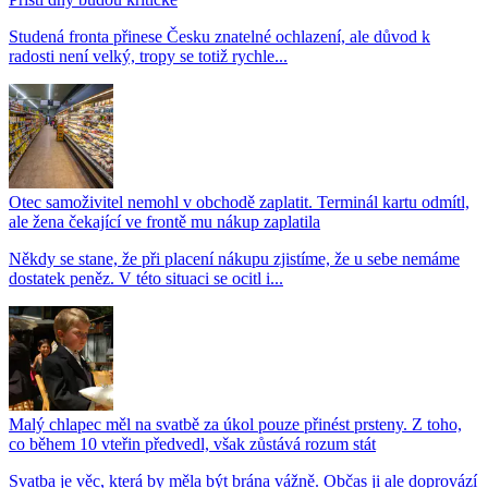
Studená fronta přinese Česku znatelné ochlazení, ale důvod k
radosti není velký, tropy se totiž rychle...
Otec samoživitel nemohl v obchodě zaplatit. Terminál kartu odmítl,
ale žena čekající ve frontě mu nákup zaplatila
Někdy se stane, že při placení nákupu zjistíme, že u sebe nemáme
dostatek peněz. V této situaci se ocitl i...
Malý chlapec měl na svatbě za úkol pouze přinést prsteny. Z toho,
co během 10 vteřin předvedl, však zůstává rozum stát
Svatba je věc, která by měla být brána vážně. Občas ji ale doprovází