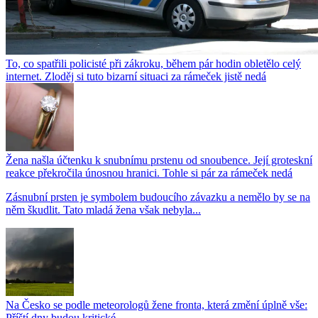
To, co spatřili policisté při zákroku, během pár hodin obletělo celý
internet. Zloděj si tuto bizarní situaci za rámeček jistě nedá
Žena našla účtenku k snubnímu prstenu od snoubence. Její groteskní
reakce překročila únosnou hranici. Tohle si pár za rámeček nedá
Zásnubní prsten je symbolem budoucího závazku a nemělo by se na
něm škudlit. Tato mladá žena však nebyla...
Na Česko se podle meteorologů žene fronta, která změní úplně vše:
Příští dny budou kritické