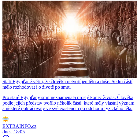
Staří Egypťané věřili, že člověka netvoří jen tělo a duše. Sedm částí
mělo rozhodovat i o životě po smrti
Pro staré Egypťany smrt neznamenala prostý konec života. Člověka
podle jejich představ tvořilo několik částí, které měly vlastní význam
a některé pokračovaly ve své existenci i po odchodu fyzického těla.
EXTRAINFO.cz
dnes, 18:05