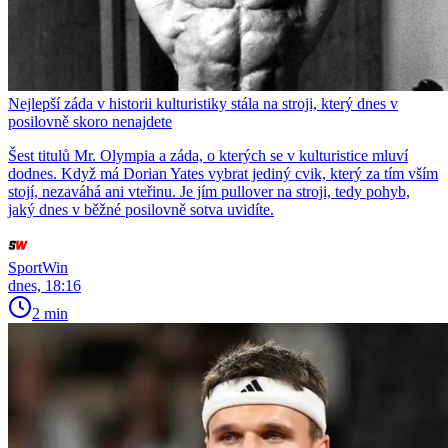
Nejlepší záda v historii kulturistiky stála na stroji, který dnes v
posilovně skoro nenajdete
Šest titulů Mr. Olympia a záda, o kterých se v kulturistice mluví
dodnes. Když má Dorian Yates vybrat jediný cvik, který za tím vším
stojí, nezaváhá ani vteřinu. Je jím pullover na stroji, tedy pohyb,
jaký dnes v běžné posilovně sotva uvidíte.
SportWin
dnes, 18:16
2 min