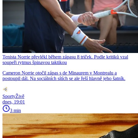
Tenista Norrie převlékl během zápasu 8 triček. Podle kritiků vzal
soupeři rytmus špinavou taktikou
Cameron Norrie otočil zápas s de Minaurem v Montrealu a
postoupil dál. Na sociálních sítích se ale řeší hlavně jeho šatník.
SportyŽivě
dnes, 19:01
3 min