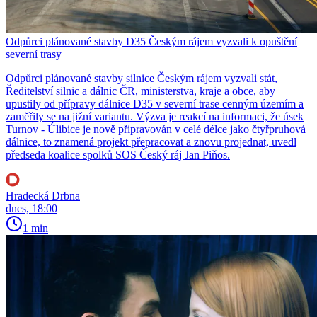
Odpůrci plánované stavby D35 Českým rájem vyzvali k opuštění
severní trasy
Odpůrci plánované stavby silnice Českým rájem vyzvali stát,
Ředitelství silnic a dálnic ČR, ministerstva, kraje a obce, aby
upustily od přípravy dálnice D35 v severní trase cenným územím a
zaměřily se na jižní variantu. Výzva je reakcí na informaci, že úsek
Turnov - Úlibice je nově připravován v celé délce jako čtyřpruhová
dálnice, to znamená projekt přepracovat a znovu projednat, uvedl
předseda koalice spolků SOS Český ráj Jan Piňos.
Hradecká Drbna
dnes, 18:00
1 min