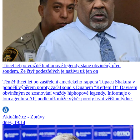
Třicet let po vraždě hiphopové legendy stane obviněný před
soudem. Ze čtyř podezřelých je naživu už jen on
Téměř třicet let po zastřelení amerického rappera Tupaca Shakura v
pondělí výběrem poroty začal soud s Duanem "Keffem D" Davisem
obviněným ze zosnování vraždy hiphopové legendy. Informuje o
tom agentura AP, podle níž může výběr poroty trvat většinu týdne.
Aktuálně.cz - Zprávy
dnes, 19:14