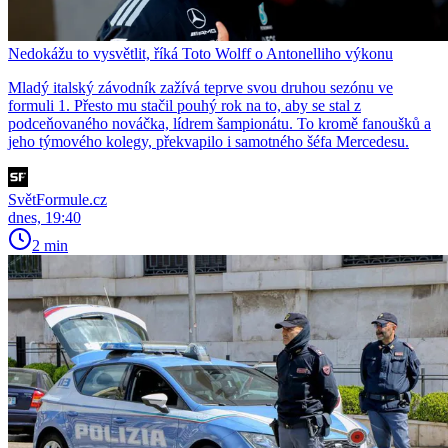
Nedokážu to vysvětlit, říká Toto Wolff o Antonelliho výkonu
Mladý italský závodník zažívá teprve svou druhou sezónu ve
formuli 1. Přesto mu stačil pouhý rok na to, aby se stal z
podceňovaného nováčka, lídrem šampionátu. To kromě fanoušků a
jeho týmového kolegy, překvapilo i samotného šéfa Mercedesu.
SvětFormule.cz
dnes, 19:40
2 min