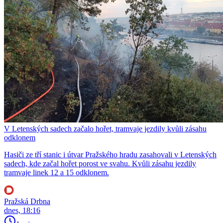
V Letenských sadech začalo hořet, tramvaje jezdily kvůli zásahu
odklonem
Hasiči ze tří stanic i útvar Pražského hradu zasahovali v Letenských
sadech, kde začal hořet porost ve svahu. Kvůli zásahu jezdily
tramvaje linek 12 a 15 odklonem.
Pražská Drbna
dnes, 18:16