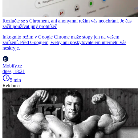
Rozlučte se s Chromem, ani anonymní režim vás neochrání. Je čas
začít používat jiný prohlížeč
Inkognito režim v Google Chrome maže stopy jen na vašem
zařízení. Před Googlem, weby ani poskytovatelem internetu vás
neskryje.
Mobify.cz
dnes, 18:21
5 min
Reklama