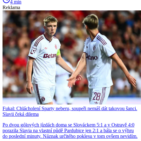
4 min
Reklama
Fukal: Chlácholení Sparty neberu, soupeři nemáš dát takovou šanci.
Slavii čeká dilema
Po dvou gólových jízdách doma se Slováckem 5:1 a v Ostravě 4:0
porazila Slavia na vlastní půdě Pardubice jen 2:1 a bála se o výhru
do poslední minuty. Náznak určitého poklesu v tom ovšem nevidím.