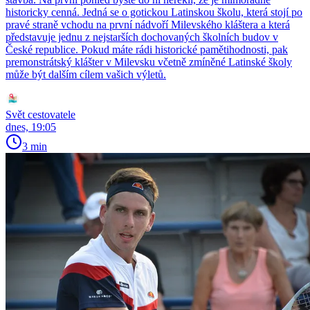
historicky cenná. Jedná se o gotickou Latinskou školu, která stojí po
pravé straně vchodu na první nádvoří Milevského kláštera a která
představuje jednu z nejstarších dochovaných školních budov v
České republice. Pokud máte rádi historické pamětihodnosti, pak
premonstrátský klášter v Milevsku včetně zmíněné Latinské školy
může být dalším cílem vašich výletů.
Svět cestovatele
dnes, 19:05
3 min