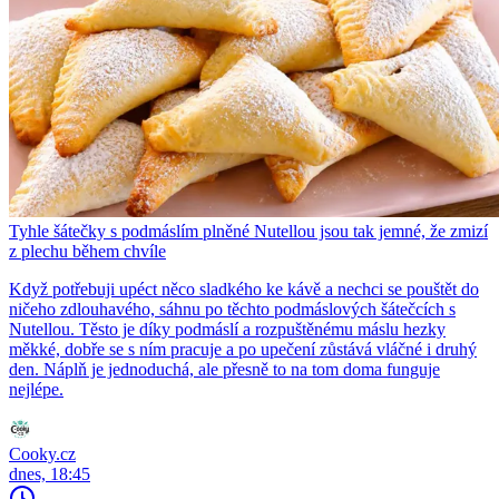
Tyhle šátečky s podmáslím plněné Nutellou jsou tak jemné, že zmizí
z plechu během chvíle
Když potřebuji upéct něco sladkého ke kávě a nechci se pouštět do
ničeho zdlouhavého, sáhnu po těchto podmáslových šátečcích s
Nutellou. Těsto je díky podmáslí a rozpuštěnému máslu hezky
měkké, dobře se s ním pracuje a po upečení zůstává vláčné i druhý
den. Náplň je jednoduchá, ale přesně to na tom doma funguje
nejlépe.
Cooky.cz
dnes, 18:45