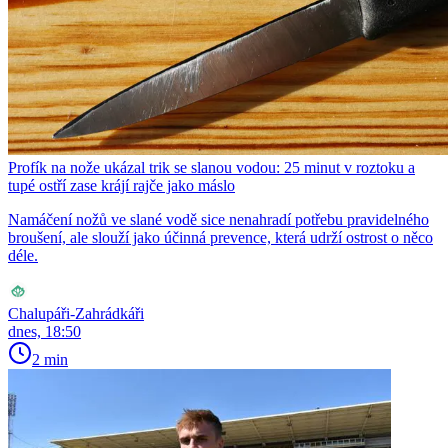
Profík na nože ukázal trik se slanou vodou: 25 minut v roztoku a
tupé ostří zase krájí rajče jako máslo
Namáčení nožů ve slané vodě sice nenahradí potřebu pravidelného
broušení, ale slouží jako účinná prevence, která udrží ostrost o něco
déle.
Chalupáři-Zahrádkáři
dnes, 18:50
2 min