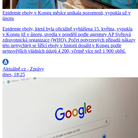
Epidemie eboly v Kongu měsíce unikala pozornosti, vypukla už v
únoru
Epidemie eboly, která byla oficiálně vyhlášena 15. května, vypukla
v Kongu již v únoru, uvedla v pondělí podle agentury AP Světová
zdravotnická organizace (WHO). Počet potvrzených případů nákazy
této nejrychleji se šířící eboly v historii dosáhl v Kongu podle
nejnovějších vládních údajů 4 200, včetně více než 1 900 obětí.
Aktuálně.cz - Zprávy
dnes, 18:25