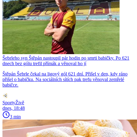
Šebrleho syn Štěpán nastoupil pár hodin po smrti babičky. Po 621
dnech bez gólu trefil přímák a věnoval ho jí
Štěpán Šebrle čekal na ligový gól 621 dní. Přišel v den, kdy ráno
přišel o babičku. Na sociálních sítích pak trefu věnoval zemřelé
babičce.
SportyŽivě
dnes, 18:48
3 min