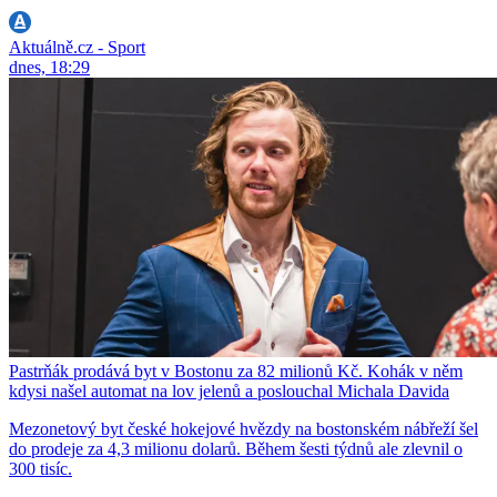
Aktuálně.cz - Sport
dnes, 18:29
Pastrňák prodává byt v Bostonu za 82 milionů Kč. Kohák v něm
kdysi našel automat na lov jelenů a poslouchal Michala Davida
Mezonetový byt české hokejové hvězdy na bostonském nábřeží šel
do prodeje za 4,3 milionu dolarů. Během šesti týdnů ale zlevnil o
300 tisíc.