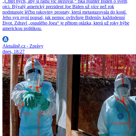
„Chtěl bych, aby si radši víc stěžoval,“ říká Hunter Biden o svém
otci. Bývalý americký prezident Joe Biden už více než rok
podstupuje léčbu rakoviny prostaty, která metastazovala do kostí.
Jeho syn nyní popsal, jak nemoc ovlivňuje Bidenův každodenní
život. Zdraví „ospalého Joea“ je přitom otázka, která už roky hýbe
americkou politikou.
Aktuálně.cz - Zprávy
dnes, 18:27