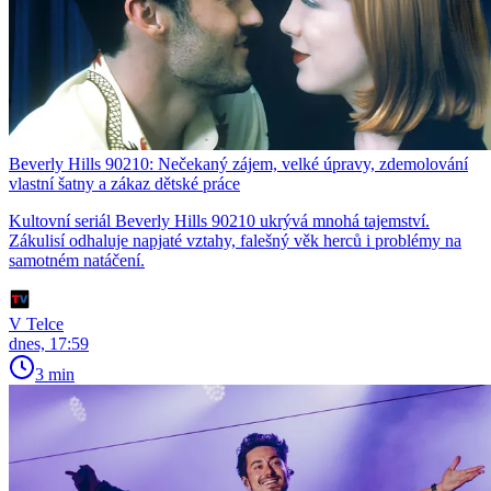
Beverly Hills 90210: Nečekaný zájem, velké úpravy, zdemolování
vlastní šatny a zákaz dětské práce
Kultovní seriál Beverly Hills 90210 ukrývá mnohá tajemství.
Zákulisí odhaluje napjaté vztahy, falešný věk herců i problémy na
samotném natáčení.
V Telce
dnes, 17:59
3 min