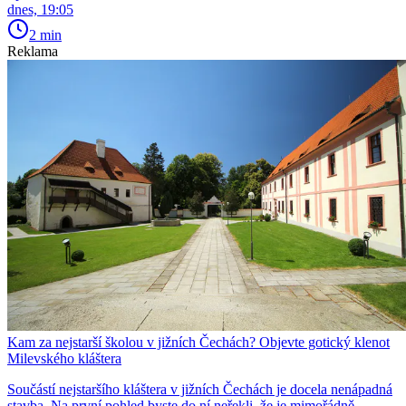
dnes, 19:05
2 min
Reklama
Kam za nejstarší školou v jižních Čechách? Objevte gotický klenot
Milevského kláštera
Součástí nejstaršího kláštera v jižních Čechách je docela nenápadná
stavba. Na první pohled byste do ní neřekli, že je mimořádně