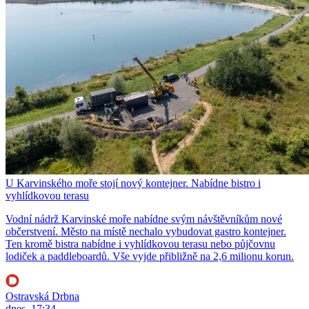
U Karvinského moře stojí nový kontejner. Nabídne bistro i
vyhlídkovou terasu
Vodní nádrž Karvinské moře nabídne svým návštěvníkům nové
občerstvení. Město na místě nechalo vybudovat gastro kontejner.
Ten kromě bistra nabídne i vyhlídkovou terasu nebo půjčovnu
lodiček a paddleboardů. Vše vyjde přibližně na 2,6 milionu korun.
Ostravská Drbna
dnes, 17:34