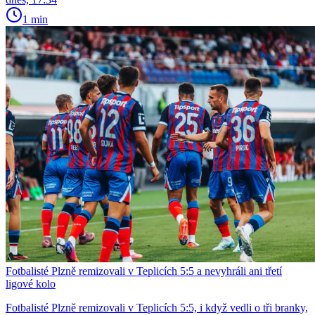
1 min
Fotbalisté Plzně remizovali v Teplicích 5:5 a nevyhráli ani třetí
ligové kolo
Fotbalisté Plzně remizovali v Teplicích 5:5, i když vedli o tři branky,