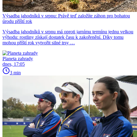
Výsadba jahodníků v srpnu: Právě teď založíte záhon pro bohatou
úrodu příští rok
Výsadba jahodníků v srpnu má oproti jarnímu termínu jednu velkou
výhodu: rostliny získají dostatek času k zakořenění. Díky tomu
mohou příští rok vytvořit silné trsy …
Planeta zahrady
dnes, 17:05
3 min