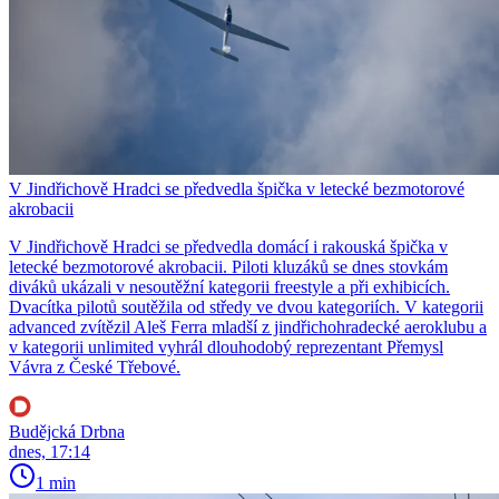
V Jindřichově Hradci se předvedla špička v letecké bezmotorové
akrobacii
V Jindřichově Hradci se předvedla domácí i rakouská špička v
letecké bezmotorové akrobacii. Piloti kluzáků se dnes stovkám
diváků ukázali v nesoutěžní kategorii freestyle a při exhibicích.
Dvacítka pilotů soutěžila od středy ve dvou kategoriích. V kategorii
advanced zvítězil Aleš Ferra mladší z jindřichohradecké aeroklubu a
v kategorii unlimited vyhrál dlouhodobý reprezentant Přemysl
Vávra z České Třebové.
Budějcká Drbna
dnes, 17:14
1 min