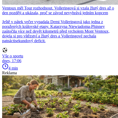
Ventoux měl Tour rozhodnout. Volleringová si vzala žlutý dres až o
den později a ukázala, proč se závod nevyhrává jedním kopcem
Ještě v pátek večer vypadala Demi Volleringová jako jedna z
poražených královské etapy. Katarzyna Niewiadoma-Phinney
zaútočila více než devět kilometrů před vrcholem Mont Ventoux,
dojela si pro vítězství a žlutý dres a Volleringové nechala
patnáctisekundový deficit.
Vše o sportu
dnes, 17:06
4 min
Reklama