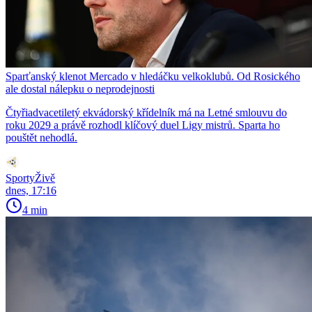
Sparťanský klenot Mercado v hledáčku velkoklubů. Od Rosického
ale dostal nálepku o neprodejnosti
Čtyřiadvacetiletý ekvádorský křídelník má na Letné smlouvu do
roku 2029 a právě rozhodl klíčový duel Ligy mistrů. Sparta ho
pouštět nehodlá.
SportyŽivě
dnes, 17:16
4 min