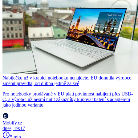
Nabíječku už v krabici notebooku nenajdete. EU donutila výrobce
změnit pravidla, od dubna jedině za své
Pro notebooky prodávané v EU platí povinnost nabíjení přes USB-
C, a výrobci už nesmí nutit zákazníky kupovat balení s adaptérem
jako jedinou variantu.
Mobify.cz
dnes, 19:17
5 min