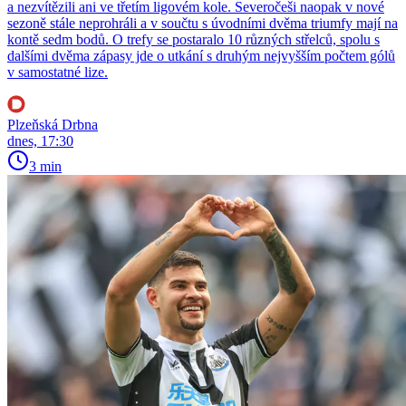
a nezvítězili ani ve třetím ligovém kole. Severočeši naopak v nové
sezoně stále neprohráli a v součtu s úvodními dvěma triumfy mají na
kontě sedm bodů. O trefy se postaralo 10 různých střelců, spolu s
dalšími dvěma zápasy jde o utkání s druhým nejvyšším počtem gólů
v samostatné lize.
Plzeňská Drbna
dnes, 17:30
3 min