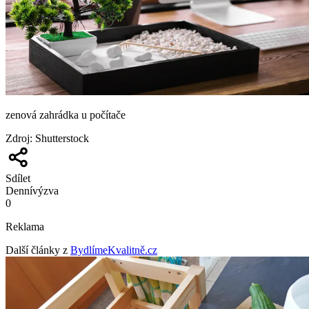
zenová zahrádka u počítače
Zdroj
:
Shutterstock
Sdílet
Denní
výzva
0
Reklama
Další články z
BydlímeKvalitně.cz