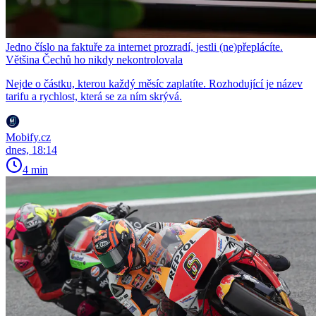
Jedno číslo na faktuře za internet prozradí, jestli (ne)přeplácíte.
Většina Čechů ho nikdy nekontrolovala
Nejde o částku, kterou každý měsíc zaplatíte. Rozhodující je název
tarifu a rychlost, která se za ním skrývá.
Mobify.cz
dnes, 18:14
4 min