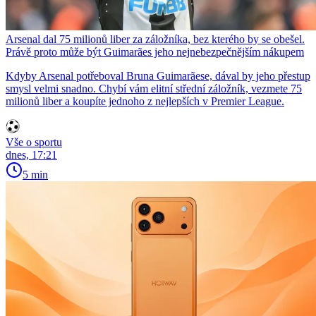
Arsenal dal 75 milionů liber za záložníka, bez kterého by se obešel.
Právě proto může být Guimarães jeho nejnebezpečnějším nákupem
Kdyby Arsenal potřeboval Bruna Guimarãese, dával by jeho přestup
smysl velmi snadno. Chybí vám elitní střední záložník, vezmete 75
milionů liber a koupíte jednoho z nejlepších v Premier League.
Vše o sportu
dnes, 17:21
5 min