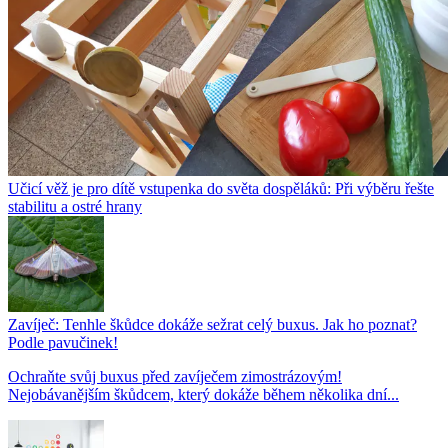
Učicí věž je pro dítě vstupenka do světa dospěláků: Při výběru řešte
stabilitu a ostré hrany
Zavíječ: Tenhle škůdce dokáže sežrat celý buxus. Jak ho poznat?
Podle pavučinek!
Ochraňte svůj buxus před zavíječem zimostrázovým!
Nejobávanějším škůdcem, který dokáže během několika dní...