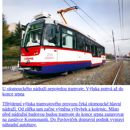
U olomouckého nádraží nepojedou tramvaje. Výluka potrvá až do
konce srpna
Třítýdenní výluka tramvajového provozu čeká olomoucké hlavní
nádraží. Od zítřka tam začne výměna výhybek a kolejnic. Místo
před nádražní budovou budou tramvaje do konce srpna zastavovat
na zastávce Kosmonautů. Do Pavloviček dopravní podnik vypraví
náhradní autobusy.