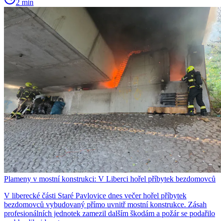
2 min
Plameny v mostní konstrukci: V Liberci hořel příbytek bezdomovců
V liberecké části Staré Pavlovice dnes večer hořel příbytek
bezdomovců vybudovaný přímo uvnitř mostní konstrukce. Zásah
profesionálních jednotek zamezil dalším škodám a požár se podařilo