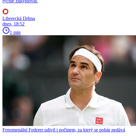
rychle zlikvidovat.
Liberecká Drbna
dnes, 18:52
1 min
Fenomenální Federer udivil i počinem, za který se pohár nedává