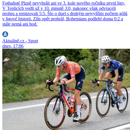
Fotbalisté Plzně nevyhráli ani ve 3. kole nového ročníku první ligy.
V Teplicích vedli už v 10. minutě 3:0, nakonec však odvraceli
prohru a remizovali 5:5. Šlo o duel s druhým nejvyšším počtem gólů
v ligové historii. Zlín opět prohrál, Bohemians podlehl doma 0:2 a
stále nemá ani bod.
Aktuálně.cz - Sport
dnes, 17:06