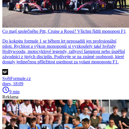
Co mají společného Pitt, Cruise a Rossi? Všichni řídili monopost F1
Do kokpitu formule 1 se během let neposadili jen profesionální
piloti. Rychlost a výkon monopostů si vyzkoušely také hvězdy
Hollywoodu, motocyklové legendy, rallyoví šampioni nebo úspěšní
závodníci z jiných disciplín. Podívejte se na známé osobnosti, které
dostaly jedinečnou příležitost usednout za volant monopostu F1.
SvětFormule.cz
dnes, 18:09
9 min
Reklama