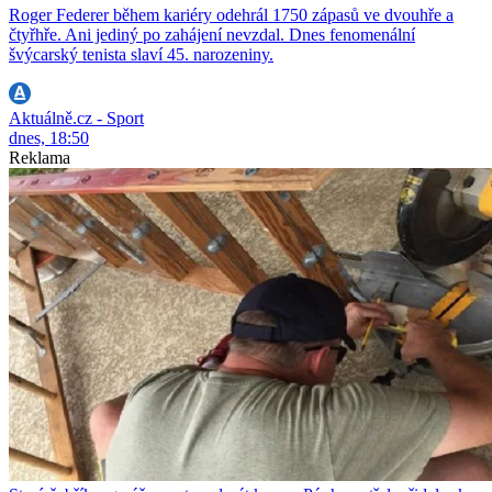
Roger Federer během kariéry odehrál 1750 zápasů ve dvouhře a
čtyřhře. Ani jediný po zahájení nevzdal. Dnes fenomenální
švýcarský tenista slaví 45. narozeniny.
Aktuálně.cz - Sport
dnes, 18:50
Reklama