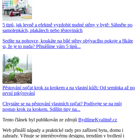
5 tipů, jak levně a efektně vyzdobit nudné stěny v bytě: Sáhněte po
samolepkách, plakátech nebo těstovinách
Sedíte na pohovce, koukáte na bílé stěny obývacího pokoje a říkáte
si, že je to nuda? Přinášíme vám 5 tipů...
Pěstování rajčat krok za krokem a na vlastní kůži: Od semínka až po
první pikýrování
Chystáte se na pěstování vlastních rajčat? Podívejte se na můj
postup krok za krokem. Sdílím tipy na...
Tento článek byl publikován ze zdrojů
BydlímeKvalitně.cz
Web přináší nápady a praktické rady pro zařízení bytu, domu i
zahrady. Věnuje se interiérovému designu, trendům v bydlení i