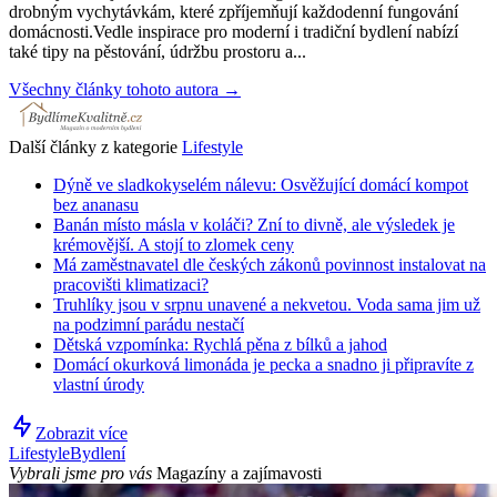
drobným vychytávkám, které zpříjemňují každodenní fungování
domácnosti.Vedle inspirace pro moderní i tradiční bydlení nabízí
také tipy na pěstování, údržbu prostoru a...
Všechny články tohoto autora →
Další články z kategorie
Lifestyle
Dýně ve sladkokyselém nálevu: Osvěžující domácí kompot
bez ananasu
Banán místo másla v koláči? Zní to divně, ale výsledek je
krémovější. A stojí to zlomek ceny
Má zaměstnavatel dle českých zákonů povinnost instalovat na
pracovišti klimatizaci?
Truhlíky jsou v srpnu unavené a nekvetou. Voda sama jim už
na podzimní parádu nestačí
Dětská vzpomínka: Rychlá pěna z bílků a jahod
Domácí okurková limonáda je pecka a snadno ji připravíte z
vlastní úrody
Zobrazit více
Lifestyle
Bydlení
Vybrali jsme pro vás
Magazíny a zajímavosti