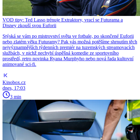
VOD tipy: Ted Lasso trénuje Extraktory, vrací se Futurama a
Disney zkouší svou Euforii
Stýská se vám po mistrovství světa ve fotbale, po skončené Euforii
nebo zlatém věku Futuramy? Pak vás možná potěšíme shrnutím těch
nejvýznamnějších týdenních premiér na tuzemských streamovacích
službách, v nichž nechybí úspěšná komedie ze sportovního
prostředí, retro novinka Ryana Murphyho nebo nová řada kultovní
animované sci-fi.
Kinobox.cz
dnes, 17:03
3 min