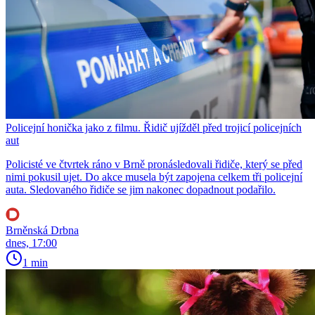
Policejní honička jako z filmu. Řidič ujížděl před trojicí policejních
aut
Policisté ve čtvrtek ráno v Brně pronásledovali řidiče, který se před
nimi pokusil ujet. Do akce musela být zapojena celkem tři policejní
auta. Sledovaného řidiče se jim nakonec dopadnout podařilo.
Brněnská Drbna
dnes, 17:00
1 min