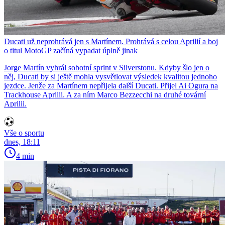
Ducati už neprohrává jen s Martínem. Prohrává s celou Aprilií a boj
o titul MotoGP začíná vypadat úplně jinak
Jorge Martín vyhrál sobotní sprint v Silverstonu. Kdyby šlo jen o
něj, Ducati by si ještě mohla vysvětlovat výsledek kvalitou jednoho
jezdce. Jenže za Martínem nepřijela další Ducati. Přijel Ai Ogura na
Trackhouse Aprilii. A za ním Marco Bezzecchi na druhé tovární
Aprilii.
Vše o sportu
dnes, 18:11
4 min