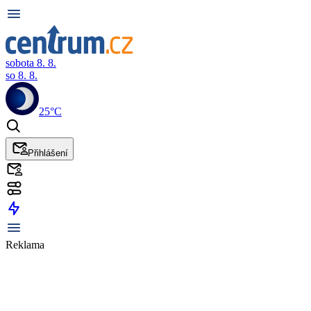
sobota 8. 8.
so 8. 8.
25°C
Přihlášení
Reklama