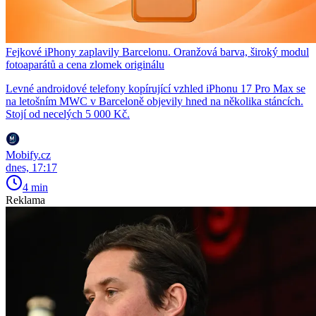
Fejkové iPhony zaplavily Barcelonu. Oranžová barva, široký modul
fotoaparátů a cena zlomek originálu
Levné androidové telefony kopírující vzhled iPhonu 17 Pro Max se
na letošním MWC v Barceloně objevily hned na několika stáncích.
Stojí od necelých 5 000 Kč.
Mobify.cz
dnes, 17:17
4 min
Reklama