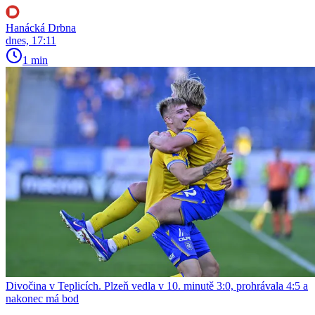
Hanácká Drbna
dnes, 17:11
1 min
Divočina v Teplicích. Plzeň vedla v 10. minutě 3:0, prohrávala 4:5 a
nakonec má bod