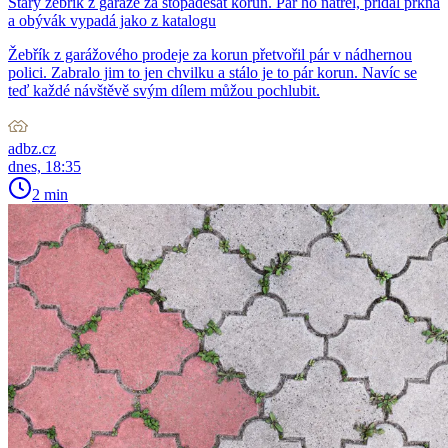
Starý žebřík z garáže za stopadesát korun. Pár ho natřel, přidal prkna
a obývák vypadá jako z katalogu
Žebřík z garážového prodeje za korun přetvořil pár v nádhernou
polici. Zabralo jim to jen chvilku a stálo je to pár korun. Navíc se
teď každé návštěvě svým dílem můžou pochlubit.
adbz.cz
dnes, 18:35
2 min