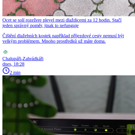
Ocet se solí rozežere plevel mezi dlaždicemi za 12 hodin. Stačí
jeden správný poměr, jinak to nefunguje
Čištění dlažebních kostek například příjezdové cesty nemusí být
velkým problémem. Mnoho prostředků už máte doma.
Chalupáři-Zahrádkáři
dnes, 18:28
2 min