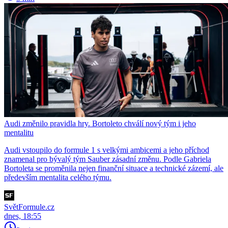
Audi změnilo pravidla hry. Bortoleto chválí nový tým i jeho
mentalitu
Audi vstoupilo do formule 1 s velkými ambicemi a jeho příchod
znamenal pro bývalý tým Sauber zásadní změnu. Podle Gabriela
Bortoleta se proměnila nejen finanční situace a technické zázemí, ale
především mentalita celého týmu.
SvětFormule.cz
dnes, 18:55