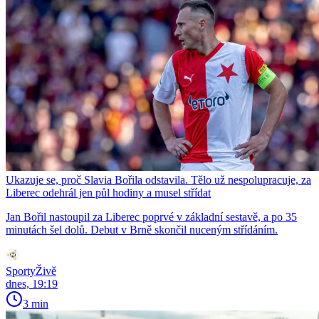
Ukazuje se, proč Slavia Bořila odstavila. Tělo už nespolupracuje, za
Liberec odehrál jen půl hodiny a musel střídat
Jan Bořil nastoupil za Liberec poprvé v základní sestavě, a po 35
minutách šel dolů. Debut v Brně skončil nuceným střídáním.
SportyŽivě
dnes, 19:19
3 min