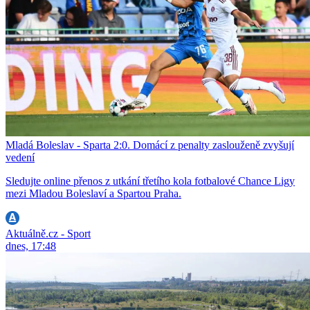
Mladá Boleslav - Sparta 2:0. Domácí z penalty zaslouženě zvyšují
vedení
Sledujte online přenos z utkání třetího kola fotbalové Chance Ligy
mezi Mladou Boleslaví a Spartou Praha.
Aktuálně.cz - Sport
dnes, 17:48