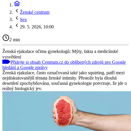
Ženské centrum
Sex
29. 5. 2026, 10:00
2 min
Ženská ejakulace očima gynekologů: Mýty, fakta a medicínské
vysvětlení
Přidejte si obsah Centrum.cz do oblíbených zdrojů pro Google
hledání a Google zprávy
Ženská ejakulace, často označovaná také jako squirting, patří mezi
nejdiskutovanější témata ženské intimity. Přestože byla dlouhá
desetiletí zpochybňována, současná gynekologie potvrzuje, že jde o
reálný biologický jev.