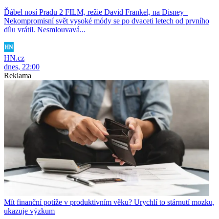
Ďábel nosí Pradu 2 FILM, režie David Frankel, na Disney+
Nekompromisní svět vysoké módy se po dvaceti letech od prvního
dílu vrátil. Nesmlouvavá...
HN.cz
dnes, 22:00
Reklama
Mít finanční potíže v produktivním věku? Urychlí to stárnutí mozku,
ukazuje výzkum