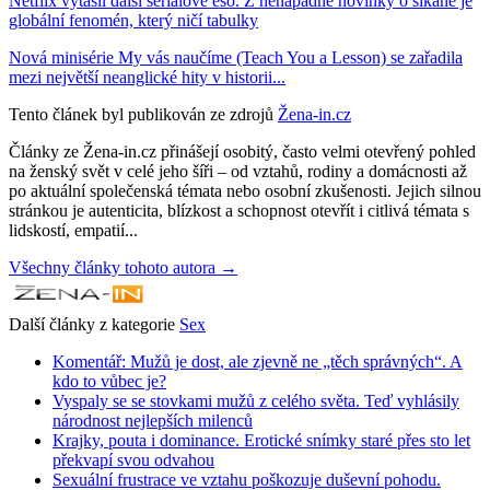
Netflix vytasil další seriálové eso. Z nenápadné novinky o šikaně je
globální fenomén, který ničí tabulky
Nová minisérie My vás naučíme (Teach You a Lesson) se zařadila
mezi největší neanglické hity v historii...
Tento článek byl publikován ze zdrojů
Žena-in.cz
Články ze Žena-in.cz přinášejí osobitý, často velmi otevřený pohled
na ženský svět v celé jeho šíři – od vztahů, rodiny a domácnosti až
po aktuální společenská témata nebo osobní zkušenosti. Jejich silnou
stránkou je autenticita, blízkost a schopnost otevřít i citlivá témata s
lidskostí, empatií...
Všechny články tohoto autora →
Další články z kategorie
Sex
Komentář: Mužů je dost, ale zjevně ne „těch správných“. A
kdo to vůbec je?
Vyspaly se se stovkami mužů z celého světa. Teď vyhlásily
národnost nejlepších milenců
Krajky, pouta i dominance. Erotické snímky staré přes sto let
překvapí svou odvahou
Sexuální frustrace ve vztahu poškozuje duševní pohodu.