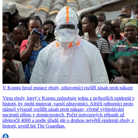
V Kongu hrozí mutace eboly, zdravotníci rozšíří zásah proti nákaze
Virus eboly, který v Kongu způsobuje jednu z nejhorších epidemií v
historii, by mohl mutovat, varují zdravotníci. Afričtí odborníci proto
plánují výrazně rozšířit zásah proti nákaze, včetně vyhledávání
pacientů přímo v domácnostech. Počet potvrzených případů už
překročil 4000 a podle úřadů jde o druhou největší epidemii eboly v
historii, uvedl list The Guardian.