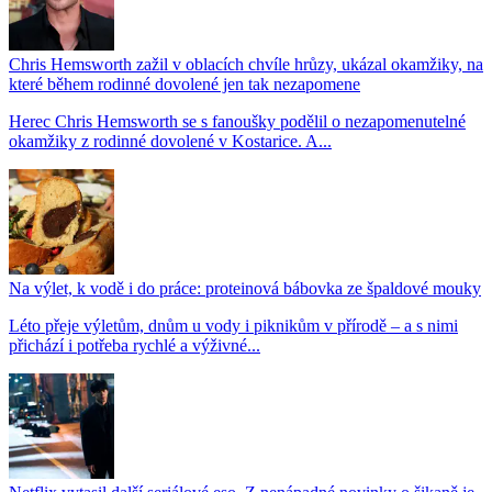
Chris Hemsworth zažil v oblacích chvíle hrůzy, ukázal okamžiky, na
které během rodinné dovolené jen tak nezapomene
Herec Chris Hemsworth se s fanoušky podělil o nezapomenutelné
okamžiky z rodinné dovolené v Kostarice. A...
Na výlet, k vodě i do práce: proteinová bábovka ze špaldové mouky
Léto přeje výletům, dnům u vody i piknikům v přírodě – a s nimi
přichází i potřeba rychlé a výživné...