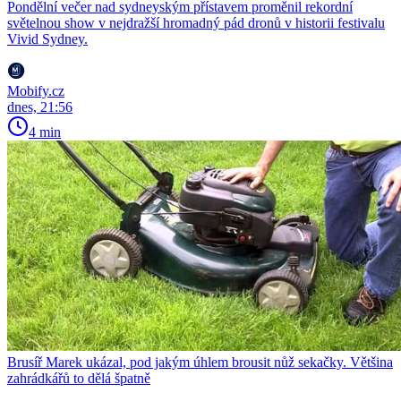
Pondělní večer nad sydneyským přístavem proměnil rekordní
světelnou show v nejdražší hromadný pád dronů v historii festivalu
Vivid Sydney.
Mobify.cz
dnes, 21:56
4 min
Brusíř Marek ukázal, pod jakým úhlem brousit nůž sekačky. Většina
zahrádkářů to dělá špatně