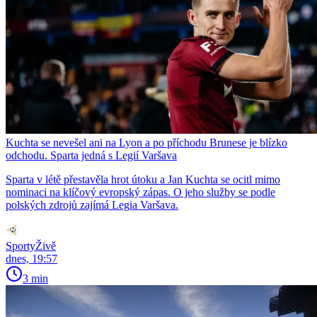
Kuchta se nevešel ani na Lyon a po příchodu Brunese je blízko
odchodu. Sparta jedná s Legií Varšava
Sparta v létě přestavěla hrot útoku a Jan Kuchta se ocitl mimo
nominaci na klíčový evropský zápas. O jeho služby se podle
polských zdrojů zajímá Legia Varšava.
SportyŽivě
dnes, 19:57
3 min