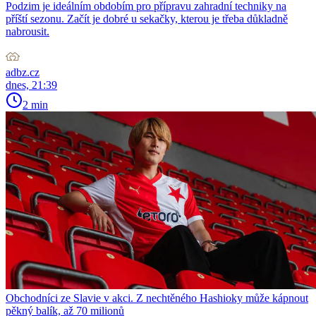
Podzim je ideálním obdobím pro přípravu zahradní techniky na
příští sezonu. Začít je dobré u sekačky, kterou je třeba důkladně
nabrousit.
adbz.cz
dnes, 21:39
2 min
Obchodníci ze Slavie v akci. Z nechtěného Hashioky může kápnout
pěkný balík, až 70 milionů