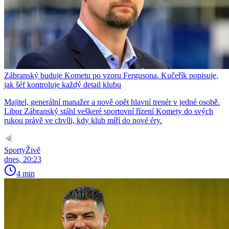
Zábranský buduje Kometu po vzoru Fergusona. Kučeřík popisuje,
jak šéf kontroluje každý detail klubu
Majitel, generální manažer a nově opět hlavní trenér v jedné osobě.
Libor Zábranský stáhl veškeré sportovní řízení Komety do svých
rukou právě ve chvíli, kdy klub míří do nové éry.
SportyŽivě
dnes, 20:23
4 min