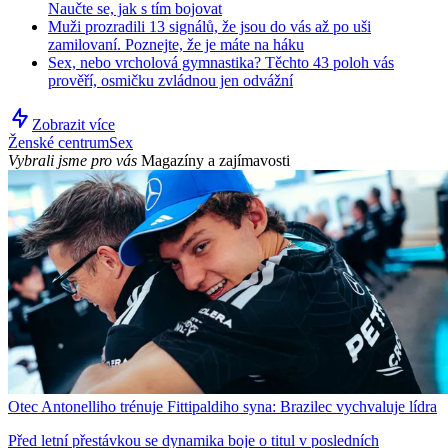
Naučte se, jak s tím bojovat
Muži prozradili 13 signálů, že jsou do vás až po uši
zamilovaní. Poznejte, že je máte na háku
Sex, nebo vrcholová gymnastika? Těchto 43 poloh vás
prověří, osmičku zvládnou jen odvážní
Zobrazit více
Ženské centrum
Sex
Vybrali jsme pro vás
Magazíny a zajímavosti
Otec Antonelliho trénuje Fittipaldiho syna: Brazilec vychvaluje lídra
Před letní přestávkou se dynamika boje o titul v posledních