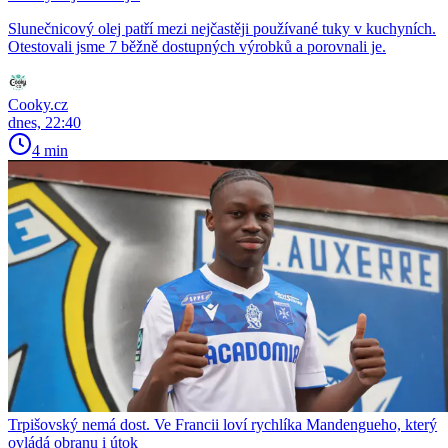
Slunečnicový olej patří mezi nejčastěji používané tuky v kuchyních.
Otestovali jsme 7 běžně dostupných výrobků a porovnali je.
Cooky.cz
dnes, 22:40
4 min
Trpišovský nemá dost. Ve Francii loví rychlíka Mandengueho, který
ovládá obranu i útok