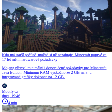
Kdo má starší počítač, možná si už nezahraje. Minecraft poprvé za
17 let mění hardwarové požadavky
Mojang přepsal minimální i doporučené požadavky pro Minecraft:
Java Edition. Minimum RAM vyskočilo ze 2 GB na 8, u
integrované grafiky dokonce na 12 GB.
Mobify.cz
dnes, 19:46
4 min