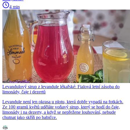
4 min
Levandulový sirup z levandule lékařské: Fialová letní zásoba do
limonády, čaje i dezertů
Levandule není jen okrasa u plotu, která dobře vypadá na fotkách.
Ze 100 gramů květů uděláte voňavý sirup, který se hodí do čaje,
limonády i na dezerty, a když se nepřežene louhování, nebude
chutnat jako skříň po babičce.