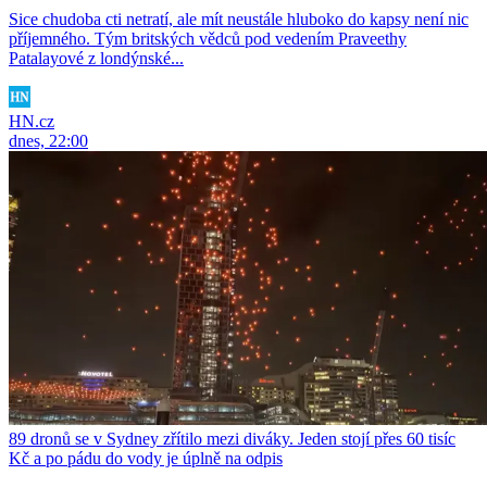
Sice chudoba cti netratí, ale mít neustále hluboko do kapsy není nic
příjemného. Tým britských vědců pod vedením Praveethy
Patalayové z londýnské...
HN.cz
dnes, 22:00
89 dronů se v Sydney zřítilo mezi diváky. Jeden stojí přes 60 tisíc
Kč a po pádu do vody je úplně na odpis