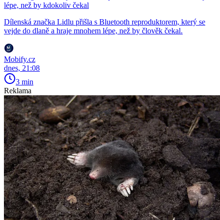
lépe, než by kdokoliv čekal
Dílenská značka Lidlu přišla s Bluetooth reproduktorem, který se
vejde do dlaně a hraje mnohem lépe, než by člověk čekal.
Mobify.cz
dnes, 21:08
3 min
Reklama