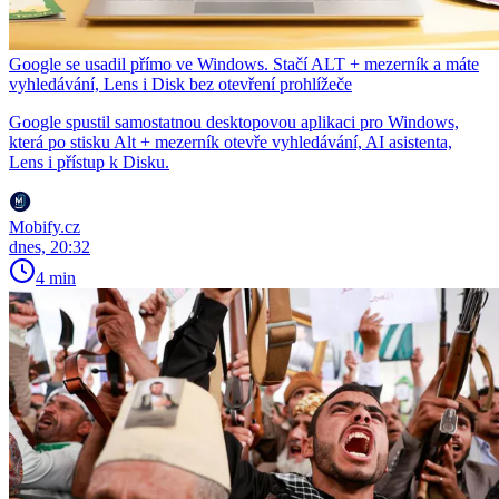
Google se usadil přímo ve Windows. Stačí ALT + mezerník a máte
vyhledávání, Lens i Disk bez otevření prohlížeče
Google spustil samostatnou desktopovou aplikaci pro Windows,
která po stisku Alt + mezerník otevře vyhledávání, AI asistenta,
Lens i přístup k Disku.
Mobify.cz
dnes, 20:32
4 min