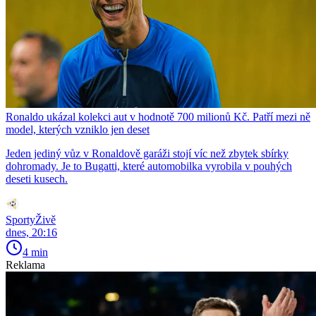
Ronaldo ukázal kolekci aut v hodnotě 700 milionů Kč. Patří mezi ně
model, kterých vzniklo jen deset
Jeden jediný vůz v Ronaldově garáži stojí víc než zbytek sbírky
dohromady. Je to Bugatti, které automobilka vyrobila v pouhých
deseti kusech.
SportyŽivě
dnes, 20:16
4 min
Reklama