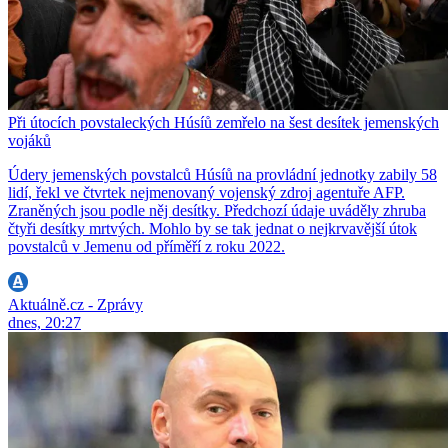
Při útocích povstaleckých Húsíů zemřelo na šest desítek jemenských
vojáků
Údery jemenských povstalců Húsíů na provládní jednotky zabily 58
lidí, řekl ve čtvrtek nejmenovaný vojenský zdroj agentuře AFP.
Zraněných jsou podle něj desítky. Předchozí údaje uváděly zhruba
čtyři desítky mrtvých. Mohlo by se tak jednat o nejkrvavější útok
povstalců v Jemenu od příměří z roku 2022.
Aktuálně.cz - Zprávy
dnes, 20:27