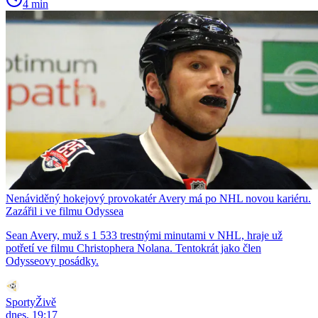
4 min
Nenáviděný hokejový provokatér Avery má po NHL novou kariéru.
Zazářil i ve filmu Odyssea
Sean Avery, muž s 1 533 trestnými minutami v NHL, hraje už
potřetí ve filmu Christophera Nolana. Tentokrát jako člen
Odysseovy posádky.
SportyŽivě
dnes, 19:17