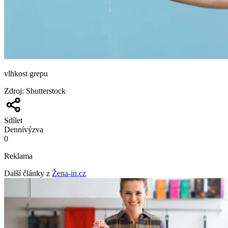
vlhkost grepu
Zdroj
:
Shutterstock
Sdílet
Denní
výzva
0
Reklama
Další články z
Žena-in.cz