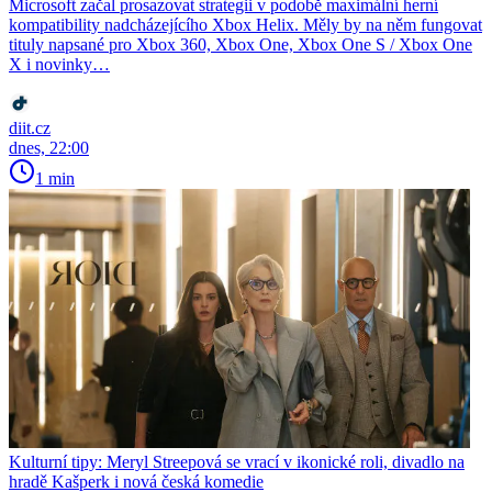
Microsoft začal prosazovat strategii v podobě maximální herní
kompatibility nadcházejícího Xbox Helix. Měly by na něm fungovat
tituly napsané pro Xbox 360, Xbox One, Xbox One S / Xbox One
X i novinky…
diit.cz
dnes, 22:00
1 min
Kulturní tipy: Meryl Streepová se vrací v ikonické roli, divadlo na
hradě Kašperk i nová česká komedie