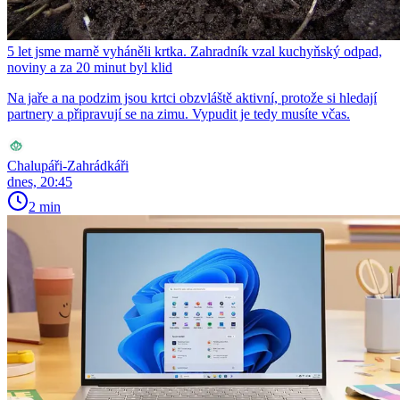
5 let jsme marně vyháněli krtka. Zahradník vzal kuchyňský odpad,
noviny a za 20 minut byl klid
Na jaře a na podzim jsou krtci obzvláště aktivní, protože si hledají
partnery a připravují se na zimu. Vypudit je tedy musíte včas.
Chalupáři-Zahrádkáři
dnes, 20:45
2 min