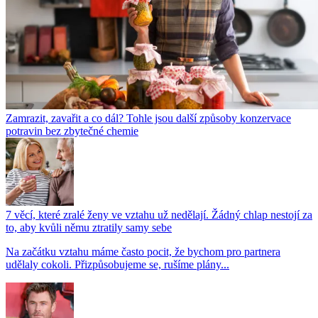
Zamrazit, zavařit a co dál? Tohle jsou další způsoby konzervace
potravin bez zbytečné chemie
7 věcí, které zralé ženy ve vztahu už nedělají. Žádný chlap nestojí za
to, aby kvůli němu ztratily samy sebe
Na začátku vztahu máme často pocit, že bychom pro partnera
udělaly cokoli. Přizpůsobujeme se, rušíme plány...