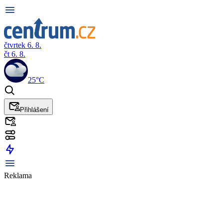
čtvrtek 6. 8.
čt 6. 8.
25°C
Přihlášení
Reklama