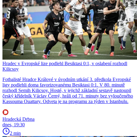
Hradec v Evropské lize podlehl Besiktasi 0:1, v oslabení rozhodl
Kilicsoy
Fotbalisté Hradce Králové v úvodním utkání 3. předkola Evropské
ligy podlehli doma favorizovanému Besiktasi 0:1. V 80. minutě
rozhodl Semih Kilicsoy. Hosté, v jejichž základní sestavě nastoupil
český křídelník Václav Černý, hráli od 71. minuty bez vyloučeného
Kassouma Ouattary. Odveta je na programu za týden v Istanbulu.
Hradecká Drbna
dnes, 19:30
2 min