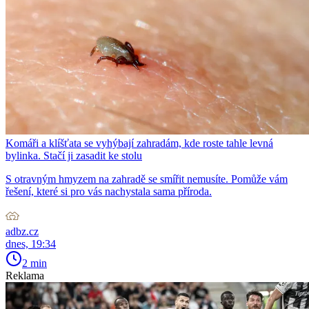
Komáři a klíšťata se vyhýbají zahradám, kde roste tahle levná
bylinka. Stačí ji zasadit ke stolu
S otravným hmyzem na zahradě se smířit nemusíte. Pomůže vám
řešení, které si pro vás nachystala sama příroda.
adbz.cz
dnes, 19:34
2 min
Reklama