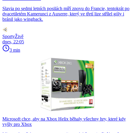
Slavia po sedmi letních posilách míří znovu do Francie, tentokrát po
dvacetiletém Kamerunci z Auxerre, který ve třetí lize střílel góly i
bránil jako wingback.
SportyŽivě
dnes, 22:05
3 min
Microsoft chce, aby na Xbox Helix běhaly všechny hry, které kdy
vyšly pro Xbox