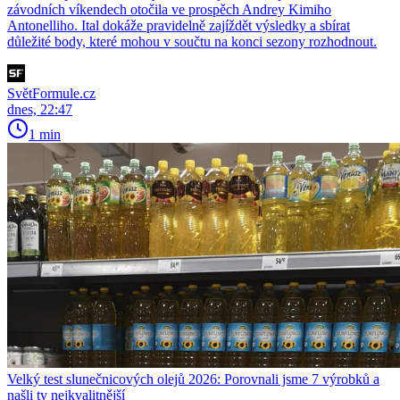
závodních víkendech otočila ve prospěch Andrey Kimiho
Antonelliho. Ital dokáže pravidelně zajíždět výsledky a sbírat
důležité body, které mohou v součtu na konci sezony rozhodnout.
SvětFormule.cz
dnes, 22:47
1 min
Velký test slunečnicových olejů 2026: Porovnali jsme 7 výrobků a
našli ty nejkvalitnější