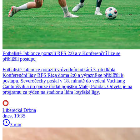
Fotbalisté Jablonce porazili RFS 2:0 a v Konferenční lize se
přiblížili postupu
Fotbalisté Jablonce porazili v úvodním utkání 3. předkola
Konferenční ligy RFS Riga doma 2:0 a výrazně se přiblížili k
postupu. Severočechy poslal v 18. minutě do vedení Vachtang
Čanturišvili a po pauze přidal pojistku Matěj Polidar. Odveta je na
programu za týden na stadionu lídra lotyšské ligy.
Liberecká Drbna
dnes, 19:35
3 min