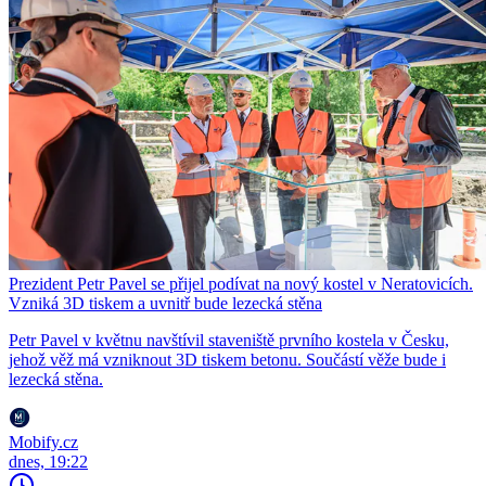
Prezident Petr Pavel se přijel podívat na nový kostel v Neratovicích.
Vzniká 3D tiskem a uvnitř bude lezecká stěna
Petr Pavel v květnu navštívil staveniště prvního kostela v Česku,
jehož věž má vzniknout 3D tiskem betonu. Součástí věže bude i
lezecká stěna.
Mobify.cz
dnes, 19:22