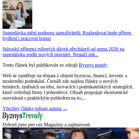
Superdávka mění podporu samoživitelů: Rozhodovat bude příjem,
bydlení i pracovní bonus
Stávající příjemci rušených dávek přecházejí od srpna 2026 na
superdávku podle nových pravidel. Nestačí mít...
Tento článek byl publikován ze zdrojů
Byznys trendy
Web se zaměřuje na témata z oblasti byznysu, financí, investic a
moderního podnikání. Čtenáři zde najdou články o nových
trendech, změnách na trhu, inovacích i podnikatelských strategiích,
které ovlivňují firmy i jednotlivce. Obsah propojuje ekonomické
souvislosti s praktickým pohledem na to,...
Všechny články tohoto autora →
Vybrali jsme pro vás
Magazíny a zajímavosti