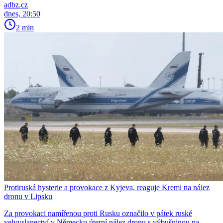
adbz.cz
dnes, 20:50
2 min
Protiruská hysterie a provokace z Kyjeva, reaguje Kreml na nález
dronu v Lipsku
Za provokaci namířenou proti Rusku označilo v pátek ruské
velvyslanectví v Německu úterní nález dronu s výbušninou na