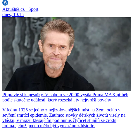
Aktuálně.cz - Sport
dnes, 19:15
Připravte si kapesníky. V sobotu ve 20:00 vysílá Prima MAX příběh
podle skutečné události, který rozseká i ty nejtvrdší povahy
V lednu 1925 se jedno z nejizolovanějších míst na Zemi ocitlo v
sevření smrtící epidemie. Zatímco stovky dětských životů visely na
vlásku, v mrazu klesajícím pod minus čtyřicet stupňů se zrodil
hrdina, jehož jméno mělo být vymazáno z historie.