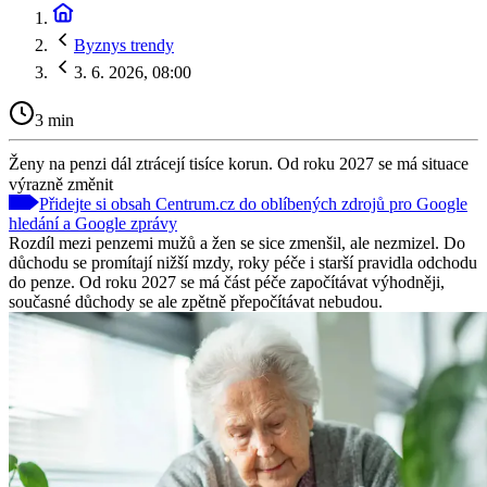
Byznys trendy
3. 6. 2026, 08:00
3 min
Ženy na penzi dál ztrácejí tisíce korun. Od roku 2027 se má situace
výrazně změnit
Přidejte si obsah Centrum.cz do oblíbených zdrojů pro Google
hledání a Google zprávy
Rozdíl mezi penzemi mužů a žen se sice zmenšil, ale nezmizel. Do
důchodu se promítají nižší mzdy, roky péče i starší pravidla odchodu
do penze. Od roku 2027 se má část péče započítávat výhodněji,
současné důchody se ale zpětně přepočítávat nebudou.