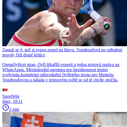
Zastali se jí, teď si sypou popel na hlavu. Vondroušová po odhalení
pravdy čelí drsné kritice
Osmačtyřicet stran, čtyři lékařští experti a jedna textová zpráva na
WhatsAppu. Mezinárodní agentura pro bezúhonnost tenisu
zveřejnila kompletní odůvodnění čtyřletého trestu pro Markétu
Vondroušovou a nálada v tenisovém světě se od té chvíle otočila.
SportWin
dnes, 18:11
2 min