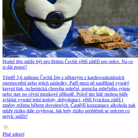
Horké léto může být pro třetinu Čechů větší zátěží pro srdce. Na co
si dát pozor?
Téměř 3,6 milionu Čechů žije s některým z kardiovaskulárních
onemocnění nebo jejich následky. Patří mezi ně například vysoký
krevní tlak, ischemická choroba srdeční, porucha srdečního rytmu
nebo stav po cévní mozkové příhodě. Právě tito lidé mohou hůře
zvládat vysoké letní teploty, dehydrataci, větší fyzickou zátěž i
změny režimu během dovolených. Častější konzumace alkoholu pak
může riziko dále zvyšovat. Jak tedy riziko problémů se srdcem co
nejvíc snížit?
Plné zdraví