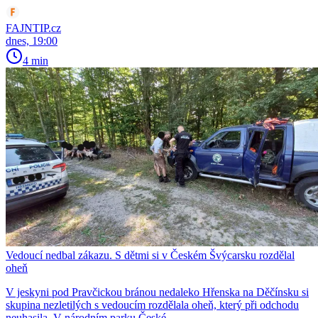
FAJNTIP.cz
dnes, 19:00
4 min
Vedoucí nedbal zákazu. S dětmi si v Českém Švýcarsku rozdělal
oheň
V jeskyni pod Pravčickou bránou nedaleko Hřenska na Děčínsku si
skupina nezletilých s vedoucím rozdělala oheň, který při odchodu
neuhasila. V národním parku České…