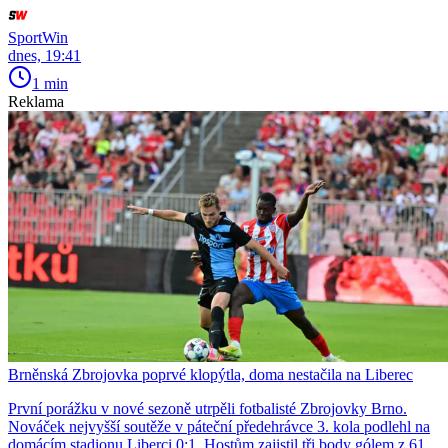
SportWin
dnes, 19:41
1 min
Reklama
Brněnská Zbrojovka poprvé klopýtla, doma nestačila na Liberec
První porážku v nové sezoně utrpěli fotbalisté Zbrojovky Brno.
Nováček nejvyšší soutěže v páteční předehrávce 3. kola podlehl na
domácím stadionu Liberci 0:1. Hostům zajistil tři body gólem z 61.