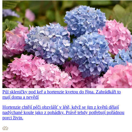
Půl skleničky pod keř a hortenzie kvetou do října. Zahrádkáři to
mají doma a nevědí
Hortenzie chtějí péči obzvlášť v létě, když se jim z květů dělají
nadýchané koule jako z pohádky. Právě tehdy potřebují pořádnou
porci živin.