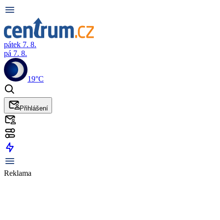
pátek 7. 8.
pá 7. 8.
19°C
Přihlášení
Reklama