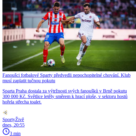
Fanoušci fotbalové Sparty předvedli nepochopitelné chování. Klub
musí zaplatit tučnou pokutu
Sparta Praha dostala za výtržnosti svých fanoušků v Brně pokutu
300 000 Kč. Světlice letěly směrem k hrací ploše, v sektoru hostů
hořela střecha toalet.
SportyŽivě
dnes, 20:55
3 min