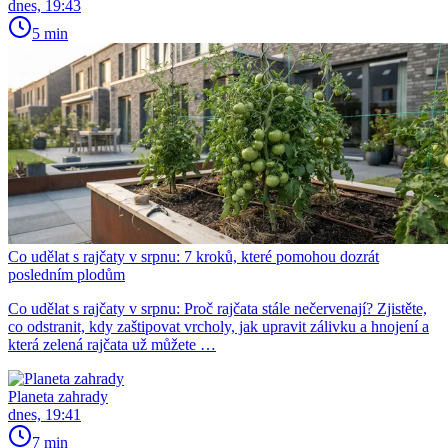
dnes, 19:43
5 min
Co udělat s rajčaty v srpnu: 7 kroků, které pomohou dozrát
posledním plodům
Co udělat s rajčaty v srpnu: Proč rajčata stále nečervenají? Zjistěte,
co odstranit, kdy zaštipovat vrcholy, jak upravit zálivku a hnojení a
která zelená rajčata už můžete …
Planeta zahrady
dnes, 19:41
7 min