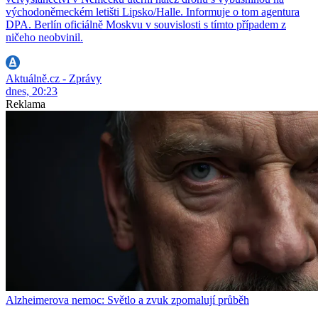
východoněmeckém letišti Lipsko/Halle. Informuje o tom agentura
DPA. Berlín oficiálně Moskvu v souvislosti s tímto případem z
ničeho neobvinil.
Aktuálně.cz - Zprávy
dnes, 20:23
Reklama
Alzheimerova nemoc: Světlo a zvuk zpomalují průběh