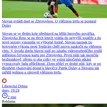
Slovan ovládl duel se Zbrojovkou. O vítěznou trefu se postaral
Dulay
Slovan se ve třetím kole představil na hřišti ligového nováčka.
Zbrojovka Brno se po třech letech vrátila do nejvyšší soutěže a do
nové sezony vstoupila ve výborné formě. Slovan naopak po
bojovném výkonu proti Teplicím chtěl znovu naskočit na vítěznou
vlnu. V úvodu duelu hlavní sudí po zásahu videorozhodčího zrušil
udělenou červenou kartu pro Zbrojovku. První půle tak skončila
bezbrankově, přesto si oba celky ve velmi náročném utkání
vypracovaly řadu příležitostí. Zlom přišel ve druhé půli, kdy se po
dlouhém vhazování dostal k hlavičce Patrik Dulay a Slovanu tak
zařídil jedinou a zároveň vítěznou trefu.
Liberecká Drbna
dnes, 19:24
2 min
Reklama