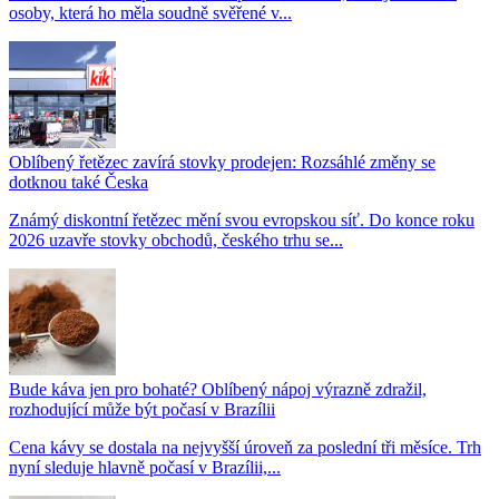
osoby, která ho měla soudně svěřené v...
Oblíbený řetězec zavírá stovky prodejen: Rozsáhlé změny se
dotknou také Česka
Známý diskontní řetězec mění svou evropskou síť. Do konce roku
2026 uzavře stovky obchodů, českého trhu se...
Bude káva jen pro bohaté? Oblíbený nápoj výrazně zdražil,
rozhodující může být počasí v Brazílii
Cena kávy se dostala na nejvyšší úroveň za poslední tři měsíce. Trh
nyní sleduje hlavně počasí v Brazílii,...