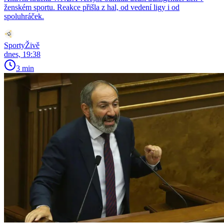
ženském sportu. Reakce přišla z hal, od vedení ligy i od
spoluhráček.
SportyŽivě
dnes, 19:38
3 min