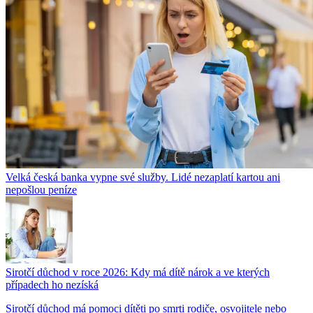
Velká česká banka vypne své služby. Lidé nezaplatí kartou ani
nepošlou peníze
Sirotčí důchod v roce 2026: Kdy má dítě nárok a ve kterých
případech ho nezíská
Sirotčí důchod má pomoci dítěti po smrti rodiče, osvojitele nebo