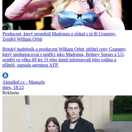
Producent, který proměnil Madonnu a získal s ní tři Grammy.
Zemřel William Orbit
Britský hudebník a producent William Orbit, držitel ceny Grammy,
který spolupracoval s umělci jako Madonna, Britney Spears a U2,
zemřel ve věku 69 let. O jeho úmrtí informovali jeho rodina a
přátelé, napsala agentura AFP.
Aktuálně.cz - Magazín
dnes, 18:22
Reklama