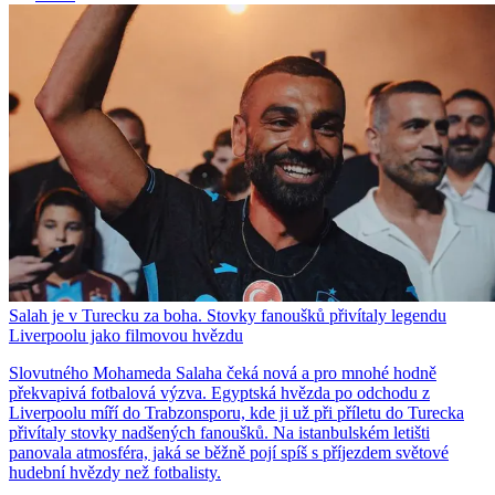
Salah je v Turecku za boha. Stovky fanoušků přivítaly legendu
Liverpoolu jako filmovou hvězdu
Slovutného Mohameda Salaha čeká nová a pro mnohé hodně
překvapivá fotbalová výzva. Egyptská hvězda po odchodu z
Liverpoolu míří do Trabzonsporu, kde ji už při příletu do Turecka
přivítaly stovky nadšených fanoušků. Na istanbulském letišti
panovala atmosféra, jaká se běžně pojí spíš s příjezdem světové
hudební hvězdy než fotbalisty.