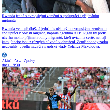
Rwanda jedná s evropskými zeměmi o spolupráci s přijímáním
migrantů
Rwanda vede předběžná jednání s některými evropskými zeměmi o
spolupráci v oblasti migrace, napsala agentura AFP. Kigali by podle
návrhu mohlo přijímat rodiny migrantů, kteří uvízli na cestě, nemají
kam jít nebo jsou z různých důvodů v ohrožení. Země dohody zatím
nedosáhly, uvedla mluvčí rwandské vlády Yolande Makoloová.
Aktuálně.cz - Zprávy
dnes, 19:30