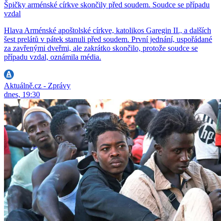
Špičky arménské církve skončily před soudem. Soudce se případu
vzdal
Hlava Arménské apoštolské církve, katolikos Garegin II., a dalších
šest prelátů v pátek stanuli před soudem. První jednání, uspořádané
za zavřenými dveřmi, ale zakrátko skončilo, protože soudce se
případu vzdal, oznámila média.
Aktuálně.cz - Zprávy
dnes, 19:30