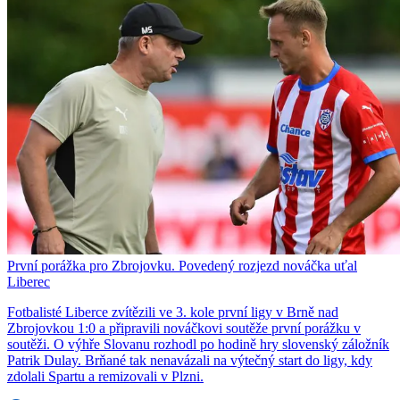
První porážka pro Zbrojovku. Povedený rozjezd nováčka uťal
Liberec
Fotbalisté Liberce zvítězili ve 3. kole první ligy v Brně nad
Zbrojovkou 1:0 a připravili nováčkovi soutěže první porážku v
soutěži. O výhře Slovanu rozhodl po hodině hry slovenský záložník
Patrik Dulay. Brňané tak nenavázali na výtečný start do ligy, kdy
zdolali Spartu a remizovali v Plzni.