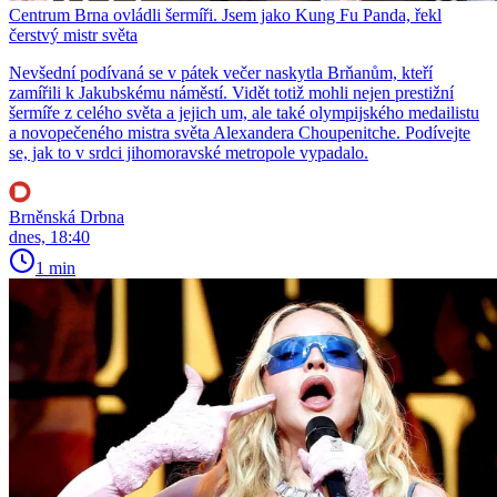
Centrum Brna ovládli šermíři. Jsem jako Kung Fu Panda, řekl
čerstvý mistr světa
Nevšední podívaná se v pátek večer naskytla Brňanům, kteří
zamířili k Jakubskému náměstí. Vidět totiž mohli nejen prestižní
šermíře z celého světa a jejich um, ale také olympijského medailistu
a novopečeného mistra světa Alexandera Choupenitche. Podívejte
se, jak to v srdci jihomoravské metropole vypadalo.
Brněnská Drbna
dnes, 18:40
1 min