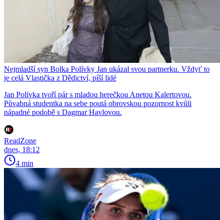
Nejmladší syn Bolka Polívky Jan ukázal svou partnerku. Vždyť to
je celá Vlastička z Dědictví, píší lidé
Jan Polívka tvoří pár s mladou herečkou Anetou Kalertovou.
Půvabná studentka na sebe poutá obrovskou pozornost kvůli
nápadné podobě s Dagmar Havlovou.
ReadZone
dnes, 18:12
4 min