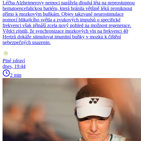
Léčba Alzheimerovy nemoci narážela dlouhá léta na neprostupnou
hematoencefalickou bariéru, která bránila většině léků proniknout
přímo k mozkovým buňkám. Objev takzvané neurostimulace
pomocí blikajícího světla a zvukových impulsů o specifické
frekvenci však přináší zcela nový pohled na možnost regenerace.
Vědci zjistili, že synchronizace mozkových vln na frekvenci 40
Hertzů dokáže stimulovat imunitní buňky v mozku k čištění
nebezpečných usazenin.
Plné zdraví
dnes, 19:44
2 min