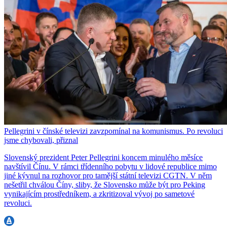
Pellegrini v čínské televizi zavzpomínal na komunismus. Po revoluci
jsme chybovali, přiznal
Slovenský prezident Peter Pellegrini koncem minulého měsíce
navštívil Čínu. V rámci třídenního pobytu v lidové republice mimo
jiné kývnul na rozhovor pro tamější státní televizi CGTN. V něm
nešetřil chválou Číny, sliby, že Slovensko může být pro Peking
vynikajícím prostředníkem, a zkritizoval vývoj po sametové
revoluci.