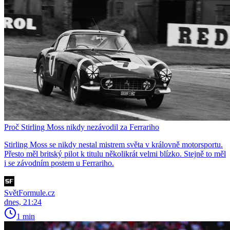
Proč Stirling Moss nikdy nezávodil za Ferrariho
Stirling Moss se nikdy nestal mistrem světa v královně motorsportu.
Přesto měl britský pilot k titulu několikrát velmi blízko. Stejně to měl
i se závodním postem u Ferrariho.
SvětFormule.cz
dnes, 21:24
1 min