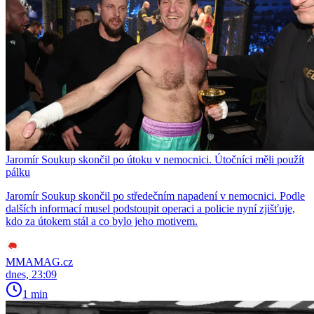
Jaromír Soukup skončil po útoku v nemocnici. Útočníci měli použít
pálku
Jaromír Soukup skončil po středečním napadení v nemocnici. Podle
dalších informací musel podstoupit operaci a policie nyní zjišťuje,
kdo za útokem stál a co bylo jeho motivem.
MMAMAG.cz
dnes, 23:09
1 min