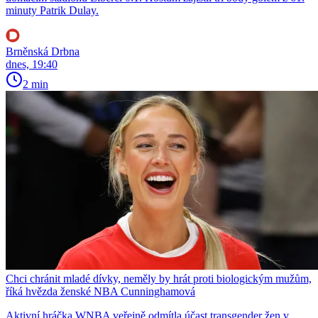
minuty Patrik Dulay.
Brněnská Drbna
dnes, 19:40
2 min
Chci chránit mladé dívky, neměly by hrát proti biologickým mužům,
říká hvězda ženské NBA Cunninghamová
Aktivní hráčka WNBA veřejně odmítla účast transgender žen v