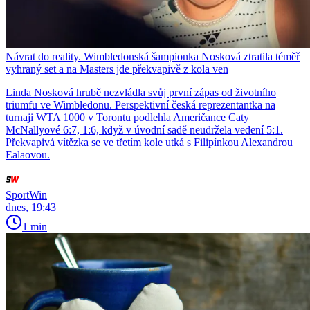
Návrat do reality. Wimbledonská šampionka Nosková ztratila téměř
vyhraný set a na Masters jde překvapivě z kola ven
Linda Nosková hrubě nezvládla svůj první zápas od životního
triumfu ve Wimbledonu. Perspektivní česká reprezentantka na
turnaji WTA 1000 v Torontu podlehla Američance Caty
McNallyové 6:7, 1:6, když v úvodní sadě neudržela vedení 5:1.
Překvapivá vítězka se ve třetím kole utká s Filipínkou Alexandrou
Ealaovou.
SportWin
dnes, 19:43
1 min