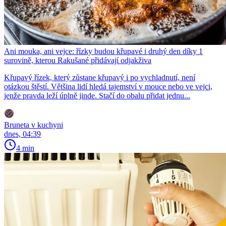
Ani mouka, ani vejce: řízky budou křupavé i druhý den díky 1
surovině, kterou Rakušané přidávají odjakživa
Křupavý řízek, který zůstane křupavý i po vychladnutí, není
otázkou štěstí. Většina lidí hledá tajemství v mouce nebo ve vejci,
jenže pravda leží úplně jinde. Stačí do obalu přidat jednu...
Bruneta v kuchyni
dnes, 04:39
4 min