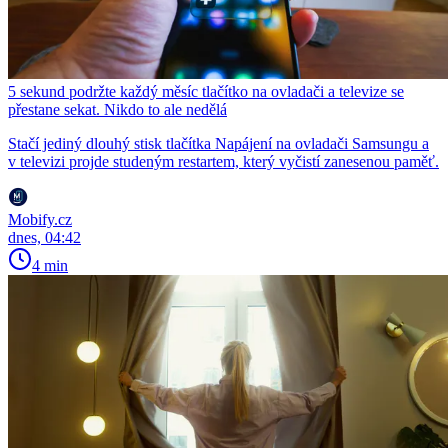
5 sekund podržte každý měsíc tlačítko na ovladači a televize se
přestane sekat. Nikdo to ale nedělá
Stačí jediný dlouhý stisk tlačítka Napájení na ovladači Samsungu a
v televizi projde studeným restartem, který vyčistí zanesenou paměť.
Mobify.cz
dnes, 04:42
4 min