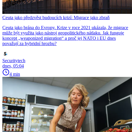
Ceuta jako předzvěst budoucích krizí: Migrace jako zbraň
Ceuta jako brána do Evropy. Krize v roce 2021 ukázala, že migrace
může být využita jako nástroj geopolitického nátlaku. Jak funguje
koncept „weaponized migration“ a proč jej NATO i EU dnes
považují za hybridní hrozbu?
Securitytech
dnes, 05:04
4 min