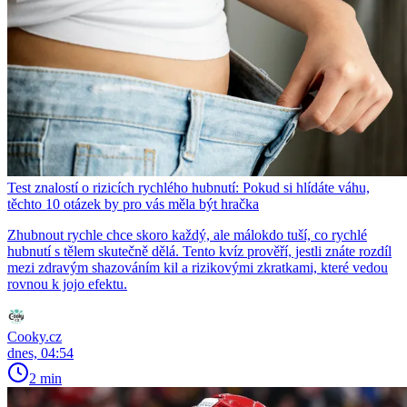
Test znalostí o rizicích rychlého hubnutí: Pokud si hlídáte váhu,
těchto 10 otázek by pro vás měla být hračka
Zhubnout rychle chce skoro každý, ale málokdo tuší, co rychlé
hubnutí s tělem skutečně dělá. Tento kvíz prověří, jestli znáte rozdíl
mezi zdravým shazováním kil a rizikovými zkratkami, které vedou
rovnou k jojo efektu.
Cooky.cz
dnes, 04:54
2 min