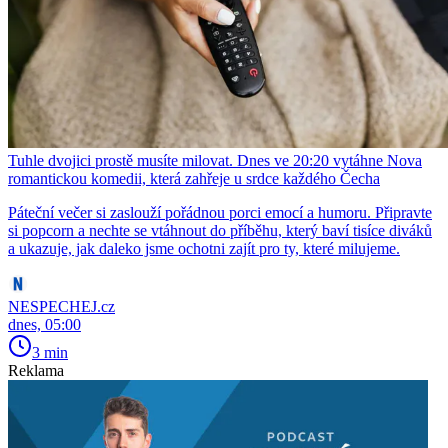
Tuhle dvojici prostě musíte milovat. Dnes ve 20:20 vytáhne Nova
romantickou komedii, která zahřeje u srdce každého Čecha
Páteční večer si zaslouží pořádnou porci emocí a humoru. Připravte
si popcorn a nechte se vtáhnout do příběhu, který baví tisíce diváků
a ukazuje, jak daleko jsme ochotni zajít pro ty, které milujeme.
NESPECHEJ.cz
dnes, 05:00
3 min
Reklama