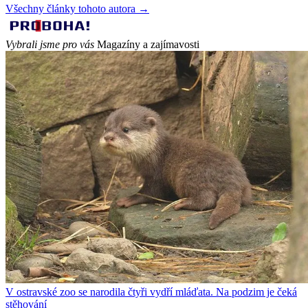
Všechny články tohoto autora →
Vybrali jsme pro vás
Magazíny a zajímavosti
V ostravské zoo se narodila čtyři vydří mláďata. Na podzim je čeká
stěhování