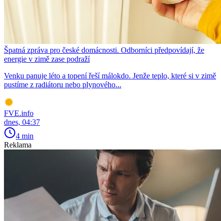
Špatná zpráva pro české domácnosti. Odborníci předpovídají, že
energie v zimě zase podraží
Venku panuje léto a topení řeší málokdo. Jenže teplo, které si v zimě
pustíme z radiátoru nebo plynového...
FVE.info
dnes, 04:37
4 min
Reklama