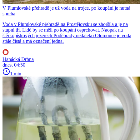
V Plumlovské přehradě je už voda na trojce, po koupání je nutná
sprcha
Voda v Plumlovské přehradě na Prostějovsku se zhoršila a je na
stupni tři. Lidé by se měli po koupání osprchovat. Naopak na
štěrkopískových jezerech Poděbrady nedaleko Olomouce je voda
stále čistá a má označení jedna.
Hanácká Drbna
dnes, 04:50
1 min