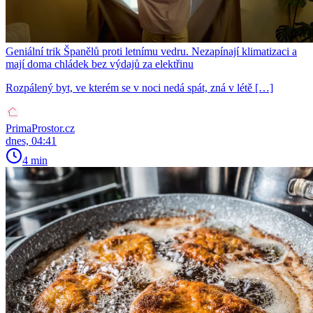
Geniální trik Španělů proti letnímu vedru. Nezapínají klimatizaci a
mají doma chládek bez výdajů za elektřinu
Rozpálený byt, ve kterém se v noci nedá spát, zná v létě […]
PrimaProstor.cz
dnes, 04:41
4 min