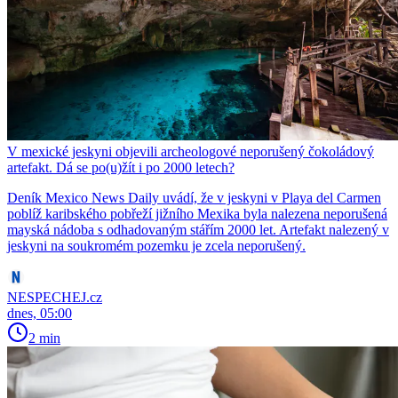
V mexické jeskyni objevili archeologové neporušený čokoládový
artefakt. Dá se po(u)žít i po 2000 letech?
Deník Mexico News Daily uvádí, že v jeskyni v Playa del Carmen
poblíž karibského pobřeží jižního Mexika byla nalezena neporušená
mayská nádoba s odhadovaným stářím 2000 let. Artefakt nalezený v
jeskyni na soukromém pozemku je zcela neporušený.
NESPECHEJ.cz
dnes, 05:00
2 min