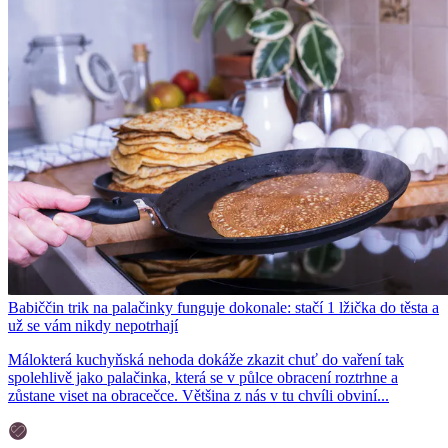
Babiččin trik na palačinky funguje dokonale: stačí 1 lžička do těsta a
už se vám nikdy nepotrhají
Málokterá kuchyňská nehoda dokáže zkazit chuť do vaření tak
spolehlivě jako palačinka, která se v půlce obracení roztrhne a
zůstane viset na obracečce. Většina z nás v tu chvíli obviní...