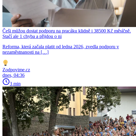
Češi můžou dostat podporu na pracáku klidně i 38500 Kč měsíčně.
Stačí ale 1 chyba a přijdou o ni
Reforma, která začala platit od ledna 2026, zvedla podporu v
nezaměstnanosti na […]
Zodpovime.cz
dnes, 04:36
3 min