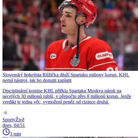
Slovenský hokejista Růžička dluží Spartaku miliony korun. KHL
nemá nástroj, jak ho donutit zaplatit
Disciplinární komise KHL přiřkla Spartaku Moskva nárok na
necelých 30 milionů rublů, v přepočtu přes 8 milionů korun. Jenže
verdikt je jedna věc, vymožení peněz od cizince druhá.
SportyŽivě
dnes, 04:51
3 min