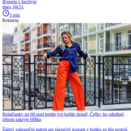
Bruneta v kuchyni
dnes, 04:51
3 min
Reklama
Belgičanky po 60 nosí tenhle typ košile denně, Češky ho odmítají,
přitom zakryje bříško
Žádný zahraniční patent ani zázračný kousek z butiku za tím nestojí.