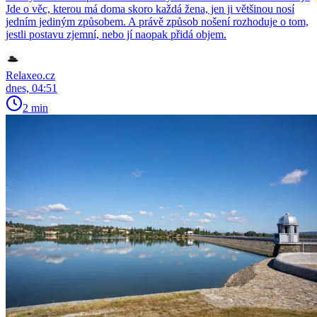
Jde o věc, kterou má doma skoro každá žena, jen ji většinou nosí
jedním jediným způsobem. A právě způsob nošení rozhoduje o tom,
jestli postavu zjemní, nebo jí naopak přidá objem.
Relaxeo.cz
dnes, 04:51
2 min