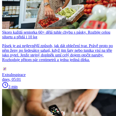
Skoro každá seniorka 60+ dělá tuhle chybu s pásky. Rozbije celou
siluetu a přidá i 10 kg
Pásek je asi nejlevnější způsob, jak dát oblečení tvar. Právě proto po
něm ženy po šedesátce sahají, když jim šaty nebo tunika visí na těle
jako pytel. Jenže stejný doplněk umí celý dojem otočit naruby.
Rozhoduje přitom pár centimetrů a jedna jediná dírka.
ExtraInspirace
dnes, 05:01
3 min