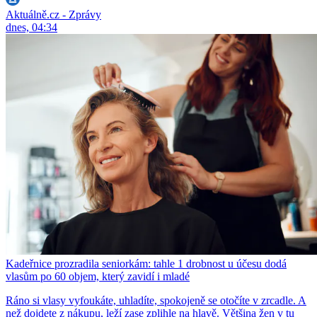
Aktuálně.cz - Zprávy
dnes, 04:34
Kadeřnice prozradila seniorkám: tahle 1 drobnost u účesu dodá
vlasům po 60 objem, který zavidí i mladé
Ráno si vlasy vyfoukáte, uhladíte, spokojeně se otočíte v zrcadle. A
než dojdete z nákupu, leží zase zplihle na hlavě. Většina žen v tu