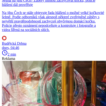
Šelma na jihu Čech? Záběry mohou zachycovat kočku, policie
hlášení dál prověřuje
Na jihu Čech se stále objevuje řada hlášení o možné velké kočkovité
šelmě. Podle odborníků však alespoň některé zveřejněné záběry s
největší pravděpodobností zachycují obyčejnou domácí kočku.
Policie přesto oznámení nepodceňuje a kontroluje i fotografie a
videa šířená na sociálních sítích.
Budějcká Drbna
dnes, 04:46
2 min
Reklama