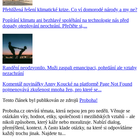
Přehlížená řešení klimatické krize. Co ví domorodé národy a my ne?
Popírání klimatu ani bezhlavé spoléhání na technologie nás před
dopady oteplování neochrání. Přečtěte si,...
Randění neodzvonilo. Muži zaspali emancipaci, pohrdání ale vztahy
nezachrání
Komentář novinářky Anny Koucké na platformě Page Not Found
pojmenovává zkušenost mnoha žen, pro které se...
Tento článek byl publikován ze zdrojů
Proboha!
Proboha.cz otevírá témata, která nejsou jen pro neděli. Věnuje se
otázkám víry, hodnot, etiky, společnosti i mezilidských vztahů – ale
nikoli způsobem, který káže nebo moralizuje. Nabízí dialog,
přemýšlení, kontext. A často klade otázky, na které si odpovídáme
každý trochu jinak. Najdete tu...