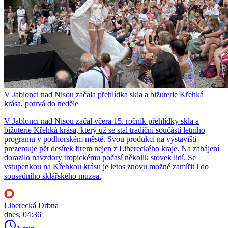
V Jablonci nad Nisou začala přehlídka skla a bižuterie Křehká
krása, potrvá do neděle
V Jablonci nad Nisou začal včera 15. ročník přehlídky skla a
bižuterie Křehká krása, který už se stal tradiční součástí letního
programu v podhorském městě. Svou produkci na výstavišti
prezentuje pět desítek firem nejen z Libereckého kraje. Na zahájení
dorazilo navzdory tropickému počasí několik stovek lidí. Se
vstupenkou na Křehkou krásu je letos znovu možné zamířit i do
sousedního sklářského muzea.
Liberecká Drbna
dnes, 04:36