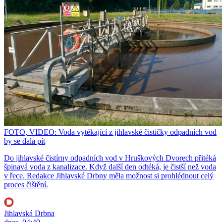
FOTO, VIDEO: Voda vytékající z jihlavské čističky odpadních vod
by se dala pít
Do jihlavské čistírny odpadních vod v Hruškových Dvorech přitéká
špinavá voda z kanalizace. Když další den odtéká, je čistší než voda
v řece. Redakce Jihlavské Drbny měla možnost si prohlédnout celý
proces čištění.
Jihlavská Drbna