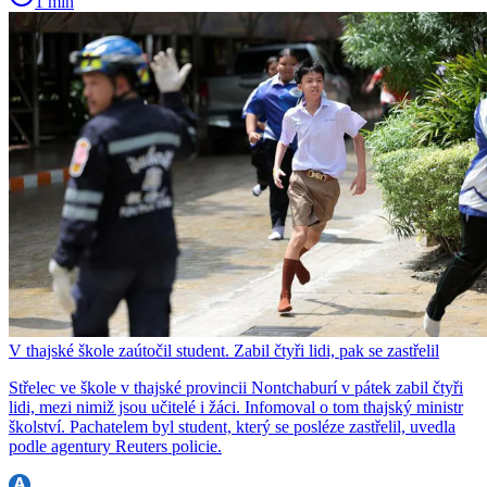
1 min
V thajské škole zaútočil student. Zabil čtyři lidi, pak se zastřelil
Střelec ve škole v thajské provincii Nontchaburí v pátek zabil čtyři
lidi, mezi nimiž jsou učitelé i žáci. Infomoval o tom thajský ministr
školství. Pachatelem byl student, který se posléze zastřelil, uvedla
podle agentury Reuters policie.