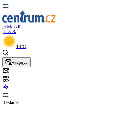
pátek 7. 8.
pá 7. 8.
19°C
Přihlášení
Reklama