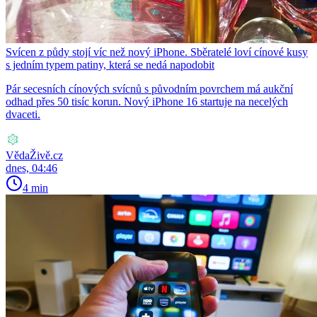
Svícen z půdy stojí víc než nový iPhone. Sběratelé loví cínové kusy
s jedním typem patiny, která se nedá napodobit
Pár secesních cínových svícnů s původním povrchem má aukční
odhad přes 50 tisíc korun. Nový iPhone 16 startuje na necelých
dvaceti.
VědaŽivě.cz
dnes, 04:46
4 min