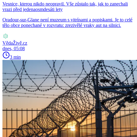
Vesnice, kterou nikdo neopravil. Vše zůstalo tak, jak to zanechali
vrazi před jedenaosmdesáti lety
Oradour-sur-Glane není muzeum s vitrínami a popiskami. Je to celé
tělo obce ponechané v rozvratu: zrezivělé vraky aut na silnici.
VědaŽivě.cz
dnes, 05:08
3 min