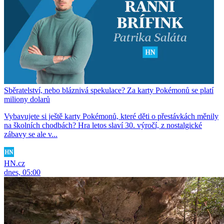
Sběratelství, nebo bláznivá spekulace? Za karty Pokémonů se platí
miliony dolarů
Vybavujete si ještě karty Pokémonů, které děti o přestávkách měnily
na školních chodbách? Hra letos slaví 30. výročí, z nostalgické
zábavy se ale v...
HN.cz
dnes, 05:00