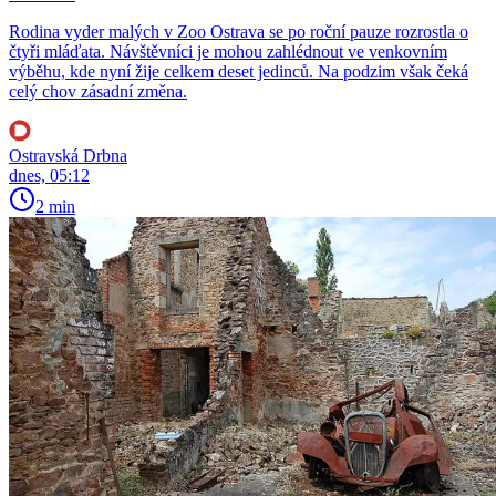
Rodina vyder malých v Zoo Ostrava se po roční pauze rozrostla o
čtyři mláďata. Návštěvníci je mohou zahlédnout ve venkovním
výběhu, kde nyní žije celkem deset jedinců. Na podzim však čeká
celý chov zásadní změna.
Ostravská Drbna
dnes, 05:12
2 min