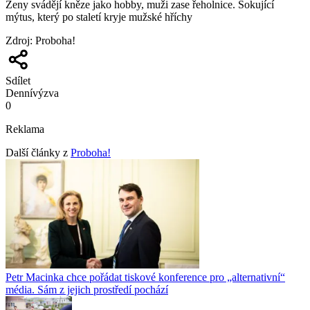
Ženy svádějí kněze jako hobby, muži zase řeholnice. Šokující
mýtus, který po staletí kryje mužské hříchy
Zdroj
:
Proboha!
Sdílet
Denní
výzva
0
Reklama
Další články z
Proboha!
Petr Macinka chce pořádat tiskové konference pro „alternativní“
média. Sám z jejich prostředí pochází