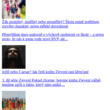
Žák poslušný, úspěšný nebo prospěšný? Škola nutně potřebuje
rozvíjet charakter, nejen měkké dovednosti
Přemýšlíme dnes usilovně o výchově osobnosti ve škole – a nejen
proto, že nás k tomu vede nové RVP, ale...
Ježíš nebo Caesar? Jak četli knihu Zjevení raní křesťané
3. díl série Zjevení Pokud chceme, bereme knihu Zjevení vážně,
musíme začít u faktu, který nám uniká,...