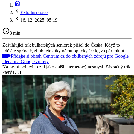
ExtraInspirace
16. 12. 2025, 05:19
3 min
Zeštíhlující trik bulharských seniorek přišel do Česka. Když to
uděláte správně, zhubnete díky němu opticky 10 kg za pár minut
Přidejte si obsah Centrum.cz do oblíbených zdrojů pro Google
hledání a Google zprávy
Na první pohled to zní jako další internetový nesmysl. Zázračný trik,
který […]