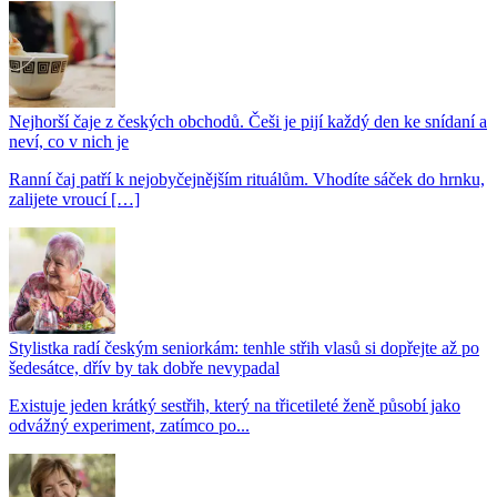
Nejhorší čaje z českých obchodů. Češi je pijí každý den ke snídaní a
neví, co v nich je
Ranní čaj patří k nejobyčejnějším rituálům. Vhodíte sáček do hrnku,
zalijete vroucí […]
Stylistka radí českým seniorkám: tenhle střih vlasů si dopřejte až po
šedesátce, dřív by tak dobře nevypadal
Existuje jeden krátký sestřih, který na třicetileté ženě působí jako
odvážný experiment, zatímco po...