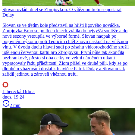
Slovan ovládl duel se Zbrojovkou. O vítěznou trefu se postaral
Dulay
Slovan se ve třetím kole představil na hřišti ligového nováčka.
Zbrojovka Brno se po třech letech vrátila do nejvyšší soutěže a do
nové sezony vstoupila ve výborné formě. Slovan naopak po
bojovném výkonu proti Teplicím chtěl znovu naskočit na vítěznou
vlnu. V úvodu duelu hlavní sudí po zásahu videorozhodčího zrušil
udělenou červenou kartu pro Zbrojovku. První půle tak skončila
bezbrankově, přesto si oba celky ve velmi náročném utkání
vypracovaly řadu příležitostí. Zlom přišel ve druhé půli, kdy se po
dlouhém vhazování dostal k hlavičce Patrik Dulay a Slovanu tak
zařídil jedinou a zároveň vítěznou trefu.
Liberecká Drbna
dnes, 19:24
2 min