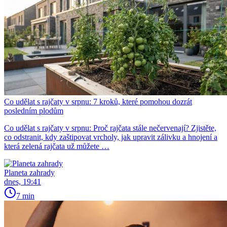
Co udělat s rajčaty v srpnu: 7 kroků, které pomohou dozrát
posledním plodům
Co udělat s rajčaty v srpnu: Proč rajčata stále nečervenají? Zjistěte,
co odstranit, kdy zaštipovat vrcholy, jak upravit zálivku a hnojení a
která zelená rajčata už můžete …
Planeta zahrady
dnes, 19:41
7 min