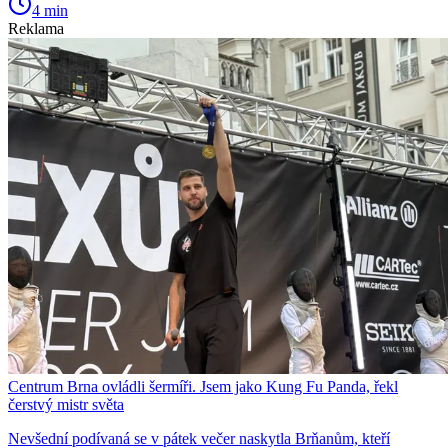
4 min
Reklama
Centrum Brna ovládli šermíři. Jsem jako Kung Fu Panda, řekl
čerstvý mistr světa
Nevšední podívaná se v pátek večer naskytla Brňanům, kteří