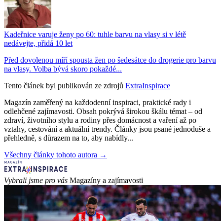
Kadeřnice varuje ženy po 60: tuhle barvu na vlasy si v létě
nedávejte, přidá 10 let
Před dovolenou míří spousta žen po šedesátce do drogerie pro barvu
na vlasy. Volba bývá skoro pokaždé...
Tento článek byl publikován ze zdrojů
ExtraInspirace
Magazín zaměřený na každodenní inspiraci, praktické rady i
odlehčené zajímavosti. Obsah pokrývá širokou škálu témat – od
zdraví, životního stylu a rodiny přes domácnost a vaření až po
vztahy, cestování a aktuální trendy. Články jsou psané jednoduše a
přehledně, s důrazem na to, aby nabídly...
Všechny články tohoto autora →
Vybrali jsme pro vás
Magazíny a zajímavosti