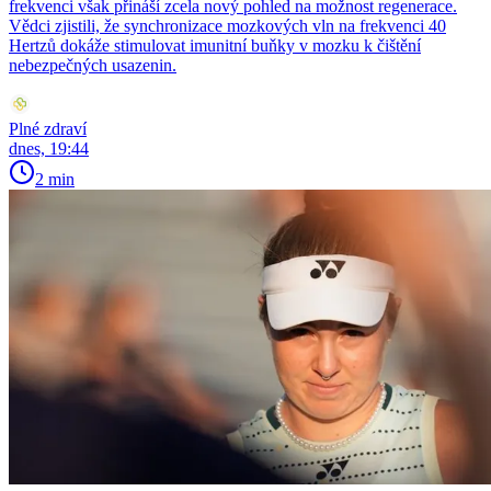
frekvenci však přináší zcela nový pohled na možnost regenerace.
Vědci zjistili, že synchronizace mozkových vln na frekvenci 40
Hertzů dokáže stimulovat imunitní buňky v mozku k čištění
nebezpečných usazenin.
Plné zdraví
dnes, 19:44
2 min