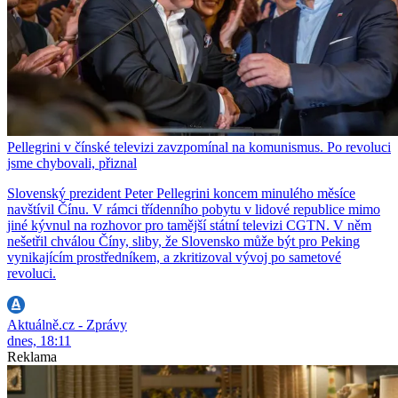
Pellegrini v čínské televizi zavzpomínal na komunismus. Po revoluci
jsme chybovali, přiznal
Slovenský prezident Peter Pellegrini koncem minulého měsíce
navštívil Čínu. V rámci třídenního pobytu v lidové republice mimo
jiné kývnul na rozhovor pro tamější státní televizi CGTN. V něm
nešetřil chválou Číny, sliby, že Slovensko může být pro Peking
vynikajícím prostředníkem, a zkritizoval vývoj po sametové
revoluci.
Aktuálně.cz - Zprávy
dnes, 18:11
Reklama