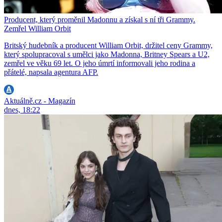
Producent, který proměnil Madonnu a získal s ní tři Grammy.
Zemřel William Orbit
Britský hudebník a producent William Orbit, držitel ceny Grammy,
který spolupracoval s umělci jako Madonna, Britney Spears a U2,
zemřel ve věku 69 let. O jeho úmrtí informovali jeho rodina a
přátelé, napsala agentura AFP.
Aktuálně.cz - Magazín
dnes, 18:22