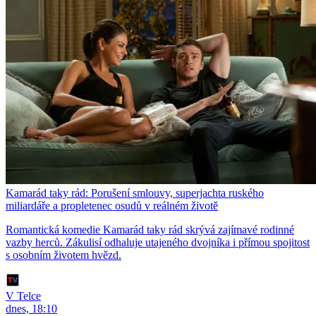
Kamarád taky rád: Porušení smlouvy, superjachta ruského
miliardáře a propletenec osudů v reálném životě
Romantická komedie Kamarád taky rád skrývá zajímavé rodinné
vazby herců. Zákulisí odhaluje utajeného dvojníka i přímou spojitost
s osobním životem hvězd.
V Telce
dnes, 18:10