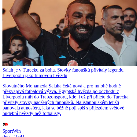
Salah je v Turecku za boha. Stovky fanoušků přivítaly legendu
Liverpoolu jako filmovou hvězdu
Slovutného Mohameda Salaha čeká nová a pro mnohé hodně
překvapivá fotbalová výzva. Egyptská hvězda po odchodu z
Liverpoolu míří do Trabzonsporu, kde ji už při příletu do Turecka
přivítaly stovky nadšených fanoušků. Na istanbulském letišti
panovala atmosféra, jaká se běžně pojí spíš s příjezdem světové
hudební hvězdy než fotbalisty.
SportWin
dnes, 19:41