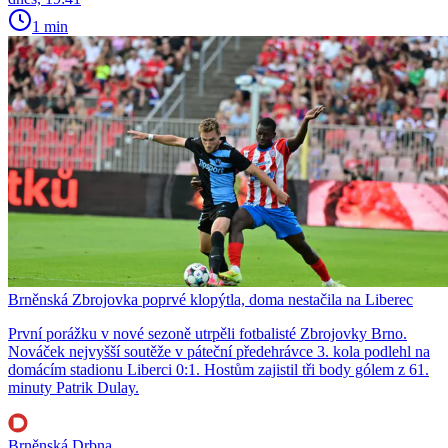
1 min
Brněnská Zbrojovka poprvé klopýtla, doma nestačila na Liberec
První porážku v nové sezoně utrpěli fotbalisté Zbrojovky Brno.
Nováček nejvyšší soutěže v páteční předehrávce 3. kola podlehl na
domácím stadionu Liberci 0:1. Hostům zajistil tři body gólem z 61.
minuty Patrik Dulay.
Brněnská Drbna