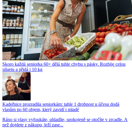
Skoro každá seniorka 60+ dělá tuhle chybu s pásky. Rozbije celou
siluetu a přidá i 10 kg
Kadeřnice prozradila seniorkám: tahle 1 drobnost u účesu dodá
vlasům po 60 objem, který zavidí i mladé
Ráno si vlasy vyfoukáte, uhladíte, spokojeně se otočíte v zrcadle. A
než dojdete z nákupu, leží zase...