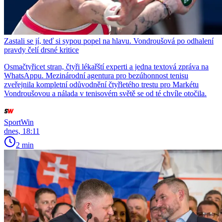
Zastali se jí, teď si sypou popel na hlavu. Vondroušová po odhalení
pravdy čelí drsné kritice
Osmačtyřicet stran, čtyři lékařští experti a jedna textová zpráva na
WhatsAppu. Mezinárodní agentura pro bezúhonnost tenisu
zveřejnila kompletní odůvodnění čtyřletého trestu pro Markétu
Vondroušovou a nálada v tenisovém světě se od té chvíle otočila.
SportWin
dnes, 18:11
2 min