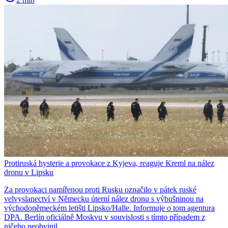
Protiruská hysterie a provokace z Kyjeva, reaguje Kreml na nález
dronu v Lipsku
Za provokaci namířenou proti Rusku označilo v pátek ruské
velvyslanectví v Německu úterní nález dronu s výbušninou na
východoněmeckém letišti Lipsko/Halle. Informuje o tom agentura
DPA. Berlín oficiálně Moskvu v souvislosti s tímto případem z
ničeho neobvinil.