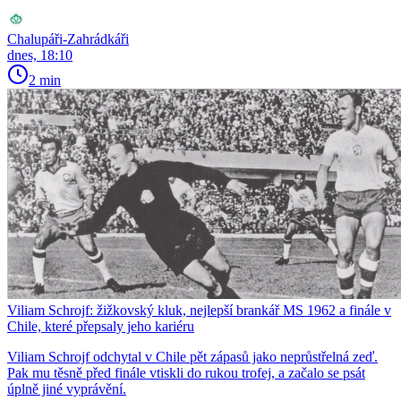
Chalupáři-Zahrádkáři
dnes, 18:10
2 min
Viliam Schrojf: žižkovský kluk, nejlepší brankář MS 1962 a finále v
Chile, které přepsaly jeho kariéru
Viliam Schrojf odchytal v Chile pět zápasů jako neprůstřelná zeď.
Pak mu těsně před finále vtiskli do rukou trofej, a začalo se psát
úplně jiné vyprávění.