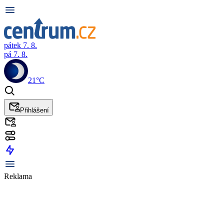
pátek 7. 8.
pá 7. 8.
21°C
Přihlášení
Reklama