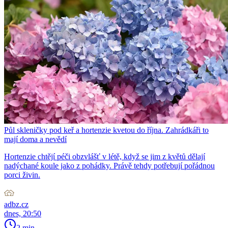
Půl skleničky pod keř a hortenzie kvetou do října. Zahrádkáři to
mají doma a nevědí
Hortenzie chtějí péči obzvlášť v létě, když se jim z květů dělají
nadýchané koule jako z pohádky. Právě tehdy potřebují pořádnou
porci živin.
adbz.cz
dnes, 20:50
2 min