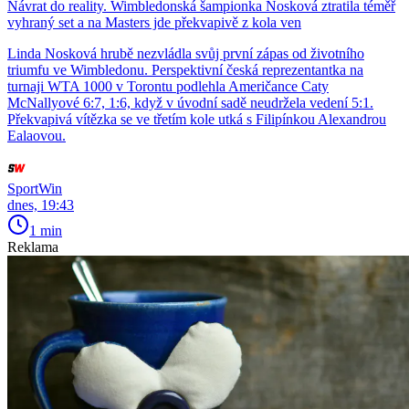
Návrat do reality. Wimbledonská šampionka Nosková ztratila téměř
vyhraný set a na Masters jde překvapivě z kola ven
Linda Nosková hrubě nezvládla svůj první zápas od životního
triumfu ve Wimbledonu. Perspektivní česká reprezentantka na
turnaji WTA 1000 v Torontu podlehla Američance Caty
McNallyové 6:7, 1:6, když v úvodní sadě neudržela vedení 5:1.
Překvapivá vítězka se ve třetím kole utká s Filipínkou Alexandrou
Ealaovou.
SportWin
dnes, 19:43
1 min
Reklama