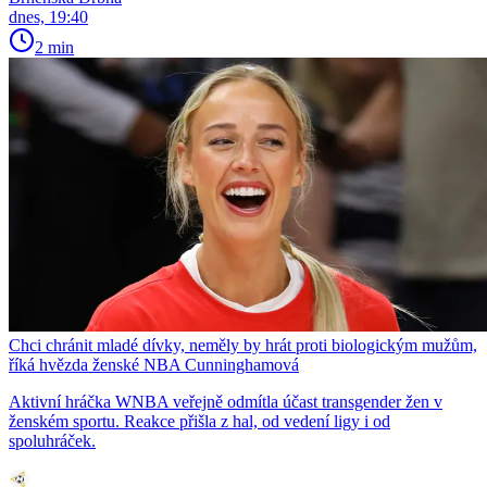
dnes, 19:40
2 min
Chci chránit mladé dívky, neměly by hrát proti biologickým mužům,
říká hvězda ženské NBA Cunninghamová
Aktivní hráčka WNBA veřejně odmítla účast transgender žen v
ženském sportu. Reakce přišla z hal, od vedení ligy i od
spoluhráček.