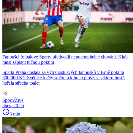
Fanoušci fotbalové Sparty předvedli nepochopitelné chování. Klub
musí zaplatit tučnou pokutu
Sparta Praha dostala za výtržnosti svých fanoušků v Brně pokutu
300 000 Kč. Světlice letěly směrem k hrací ploše, v sektoru hostů
hořela střecha toalet.
SportyŽivě
dnes, 20:55
3 min