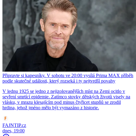
Připravte si kapesníky. V sobotu ve 20:00 vysílá Prima MAX příběh
podle skutečné události, který rozseká i ty nejtvrdší povahy
V lednu 1925 se jedno z nejizolovanějších míst na Zemi ocitlo v
sevření smrtící epidemie. Zatímco stovky dětských životů visely na
vlásku, v mrazu klesajícím pod minus čtyřicet stupňů se zrodil
hrdina, jehož jméno mělo být vymazáno z historie.
FAJNTIP.cz
dnes, 19:00