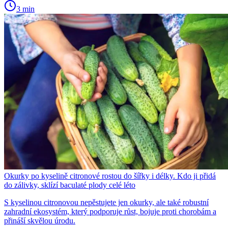
3 min
Okurky po kyselině citronové rostou do šířky i délky. Kdo ji přidá
do zálivky, sklízí baculaté plody celé léto
S kyselinou citronovou nepěstujete jen okurky, ale také robustní
zahradní ekosystém, který podporuje růst, bojuje proti chorobám a
přináší skvělou úrodu.