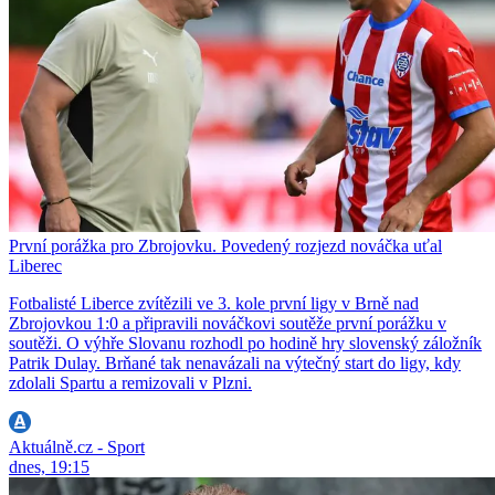
První porážka pro Zbrojovku. Povedený rozjezd nováčka uťal
Liberec
Fotbalisté Liberce zvítězili ve 3. kole první ligy v Brně nad
Zbrojovkou 1:0 a připravili nováčkovi soutěže první porážku v
soutěži. O výhře Slovanu rozhodl po hodině hry slovenský záložník
Patrik Dulay. Brňané tak nenavázali na výtečný start do ligy, kdy
zdolali Spartu a remizovali v Plzni.
Aktuálně.cz - Sport
dnes, 19:15