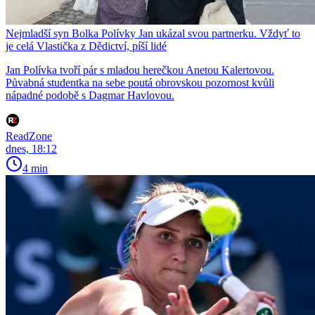
Nejmladší syn Bolka Polívky Jan ukázal svou partnerku. Vždyť to
je celá Vlastička z Dědictví, píší lidé
Jan Polívka tvoří pár s mladou herečkou Anetou Kalertovou.
Půvabná studentka na sebe poutá obrovskou pozornost kvůli
nápadné podobě s Dagmar Havlovou.
ReadZone
dnes, 18:12
4 min