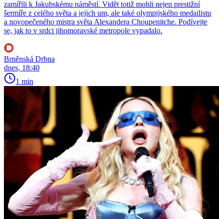
zamířili k Jakubskému náměstí. Vidět totiž mohli nejen prestižní
šermíře z celého světa a jejich um, ale také olympijského medailistu
a novopečeného mistra světa Alexandera Choupenitche. Podívejte
se, jak to v srdci jihomoravské metropole vypadalo.
Brněnská Drbna
dnes, 18:40
1 min