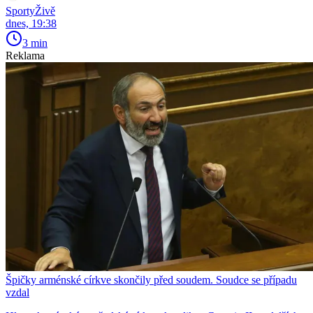
SportyŽivě
dnes, 19:38
3 min
Reklama
Špičky arménské církve skončily před soudem. Soudce se případu
vzdal