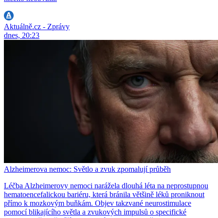
Aktuálně.cz - Zprávy
dnes, 20:23
Alzheimerova nemoc: Světlo a zvuk zpomalují průběh
Léčba Alzheimerovy nemoci narážela dlouhá léta na neprostupnou
hematoencefalickou bariéru, která bránila většině léků proniknout
přímo k mozkovým buňkám. Objev takzvané neurostimulace
pomocí blikajícího světla a zvukových impulsů o specifické