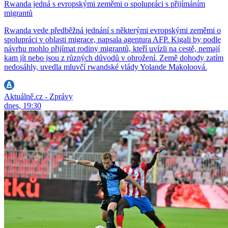
Rwanda jedná s evropskými zeměmi o spolupráci s přijímáním
migrantů
Rwanda vede předběžná jednání s některými evropskými zeměmi o
spolupráci v oblasti migrace, napsala agentura AFP. Kigali by podle
návrhu mohlo přijímat rodiny migrantů, kteří uvízli na cestě, nemají
kam jít nebo jsou z různých důvodů v ohrožení. Země dohody zatím
nedosáhly, uvedla mluvčí rwandské vlády Yolande Makoloová.
Aktuálně.cz - Zprávy
dnes, 19:30