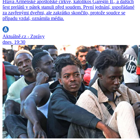
Hlava Arménské apoštolské církve, katolikos Garegin II., a dalších
šest prelátů v pátek stanuli před soudem. První jednání, uspořádané
za zavřenými dveřmi, ale zakrátko skončilo, protože soudce se
případu vzdal, oznámila média.
Aktuálně.cz - Zprávy
dnes, 19:30