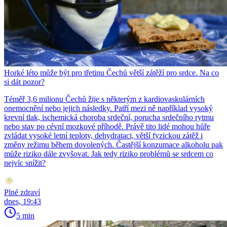
Horké léto může být pro třetinu Čechů větší zátěží pro srdce. Na co
si dát pozor?
Téměř 3,6 milionu Čechů žije s některým z kardiovaskulárních
onemocnění nebo jejich následky. Patří mezi ně například vysoký
krevní tlak, ischemická choroba srdeční, porucha srdečního rytmu
nebo stav po cévní mozkové příhodě. Právě tito lidé mohou hůře
zvládat vysoké letní teploty, dehydrataci, větší fyzickou zátěž i
změny režimu během dovolených. Častější konzumace alkoholu pak
může riziko dále zvyšovat. Jak tedy riziko problémů se srdcem co
nejvíc snížit?
Plné zdraví
dnes, 19:43
5 min