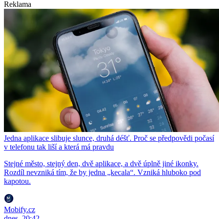
Reklama
Jedna aplikace slibuje slunce, druhá déšť. Proč se předpovědi počasí
v telefonu tak liší a která má pravdu
Stejné město, stejný den, dvě aplikace, a dvě úplně jiné ikonky.
Rozdíl nevzniká tím, že by jedna „kecala“. Vzniká hluboko pod
kapotou.
Mobify.cz
dnes, 20:42