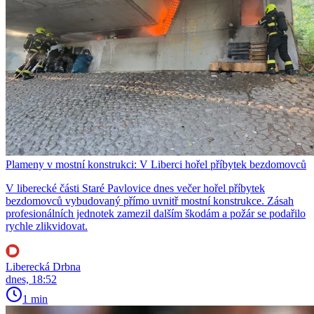
Plameny v mostní konstrukci: V Liberci hořel příbytek bezdomovců
V liberecké části Staré Pavlovice dnes večer hořel příbytek
bezdomovců vybudovaný přímo uvnitř mostní konstrukce. Zásah
profesionálních jednotek zamezil dalším škodám a požár se podařilo
rychle zlikvidovat.
Liberecká Drbna
dnes, 18:52
1 min