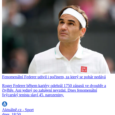
Fenomenální Federer udivil i počinem, za který se pohár nedává
Roger Federer během kariéry odehrál 1750 zápasů ve dvouhře a
čtyřhře. Ani jediný po zahájení nevzdal. Dnes fenomenální
švýcarský tenista slaví 45. narozeniny.
Aktuálně.cz - Sport
dnes, 18:50