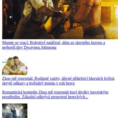
Mumie se vrací: Bolestivé natáčení, dům ze slavného hororu a
nejhorší dny Dwaynea Johnsona
Zkus mě rozesmát: Rodinné vazby, dávné přátelství hlavních hvězd,
skryté odkazy a hvězdný tenista v roli herce
Romantická komedie Zkus mě rozesmát baví diváky havajským
prostředím. Zákulisí odkrývá propojení hereckých...