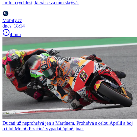
tarifu a rychlost, která se za ním skrývá.
Mobify.cz
dnes, 18:14
4 min
Ducati už neprohrává jen s Martínem. Prohrává s celou Aprilií a boj
o titul MotoGP začíná vypadat úplně jinak