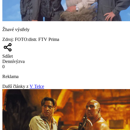
Žhavé výstřely
Zdroj
:
FOTO:distr. FTV Prima
Sdílet
Denní
výzva
0
Reklama
Další články z
V Telce