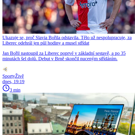
Ukazuje se, proč Slavia Bořila odstavila. Tělo už nespolupracuje, za
Liberec odehrál jen půl hodiny a musel střídat
Jan Bořil nastoupil za Liberec poprvé v základní sestavě, a po 35
minutách šel dolů. Debut v Brně skončil nuceným střídáním.
SportyŽivě
dnes, 19:19
3 min