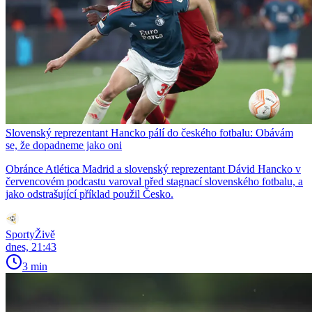
Slovenský reprezentant Hancko pálí do českého fotbalu: Obávám
se, že dopadneme jako oni
Obránce Atlética Madrid a slovenský reprezentant Dávid Hancko v
červencovém podcastu varoval před stagnací slovenského fotbalu, a
jako odstrašující příklad použil Česko.
SportyŽivě
dnes, 21:43
3 min