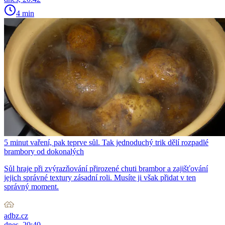
4 min
5 minut vaření, pak teprve sůl. Tak jednoduchý trik dělí rozpadlé
brambory od dokonalých
Sůl hraje při zvýrazňování přirozené chuti brambor a zajišťování
jejich správné textury zásadní roli. Musíte ji však přidat v ten
správný moment.
adbz.cz
dnes, 20:40