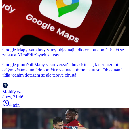
Google Mapy vám brzy samy objednají jídlo cestou domů. Stačí se
zeptat a AI zařídí zbytek za vás
Google proměnil Mapy v konverzačního asistenta, který rozumí
celým větám a umí doporučit restauraci přímo na trase. Objednání
jídla jedním dotazem se ale teprve chystá.
Mobify.cz
dnes, 21:46
4 min