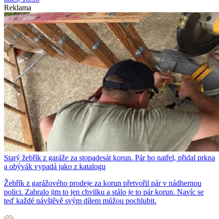
Reklama
Starý žebřík z garáže za stopadesát korun. Pár ho natřel, přidal prkna
a obývák vypadá jako z katalogu
Žebřík z garážového prodeje za korun přetvořil pár v nádhernou
polici. Zabralo jim to jen chvilku a stálo je to pár korun. Navíc se
teď každé návštěvě svým dílem můžou pochlubit.