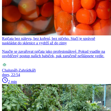
Rajčata bez nálevu, bez koření, bez ničeho. Stačí je správně
naskládat do sklenice a vydrží až do zimy
Naučte se zavařovat rajčata jako profesionálové. Pokud vsadíte na
osvědčený postup našich babiček, pak zaručeně nešlápnete vedle.
Chalupáři-Zahrádkáři
dnes, 22:54
2 min