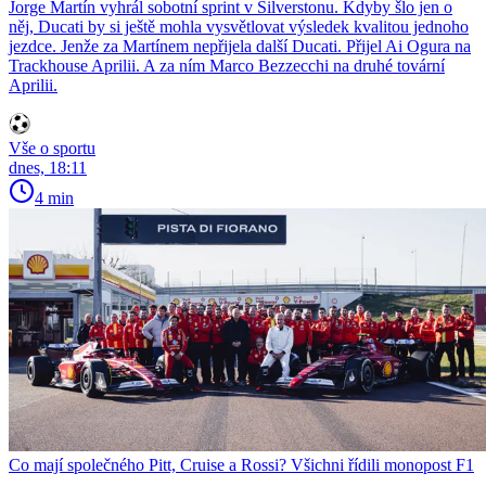
Jorge Martín vyhrál sobotní sprint v Silverstonu. Kdyby šlo jen o
něj, Ducati by si ještě mohla vysvětlovat výsledek kvalitou jednoho
jezdce. Jenže za Martínem nepřijela další Ducati. Přijel Ai Ogura na
Trackhouse Aprilii. A za ním Marco Bezzecchi na druhé tovární
Aprilii.
Vše o sportu
dnes, 18:11
4 min
Co mají společného Pitt, Cruise a Rossi? Všichni řídili monopost F1