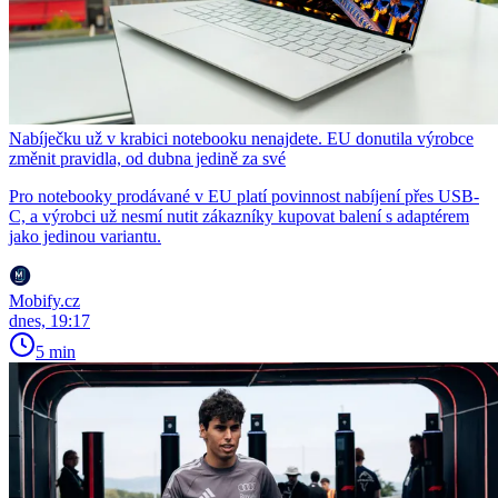
Nabíječku už v krabici notebooku nenajdete. EU donutila výrobce
změnit pravidla, od dubna jedině za své
Pro notebooky prodávané v EU platí povinnost nabíjení přes USB-
C, a výrobci už nesmí nutit zákazníky kupovat balení s adaptérem
jako jedinou variantu.
Mobify.cz
dnes, 19:17
5 min