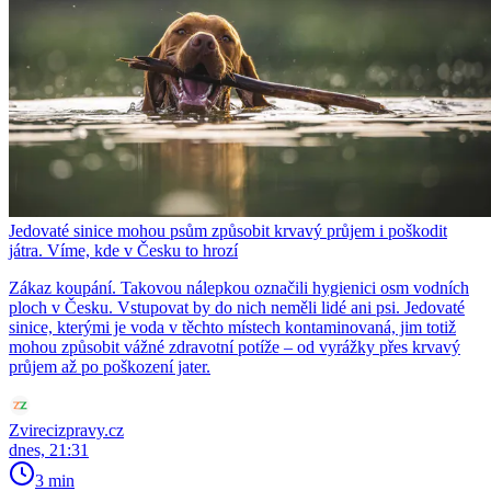
Jedovaté sinice mohou psům způsobit krvavý průjem i poškodit
játra. Víme, kde v Česku to hrozí
Zákaz koupání. Takovou nálepkou označili hygienici osm vodních
ploch v Česku. Vstupovat by do nich neměli lidé ani psi. Jedovaté
sinice, kterými je voda v těchto místech kontaminovaná, jim totiž
mohou způsobit vážné zdravotní potíže – od vyrážky přes krvavý
průjem až po poškození jater.
Zvirecizpravy.cz
dnes, 21:31
3 min