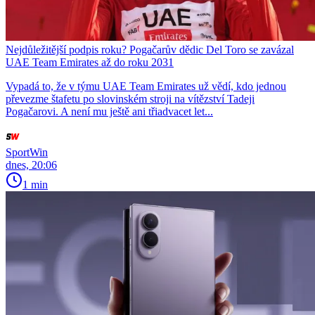
Nejdůležitější podpis roku? Pogačarův dědic Del Toro se zavázal
UAE Team Emirates až do roku 2031
Vypadá to, že v týmu UAE Team Emirates už vědí, kdo jednou
převezme štafetu po slovinském stroji na vítězství Tadeji
Pogačarovi. A není mu ještě ani třiadvacet let...
SportWin
dnes, 20:06
1 min