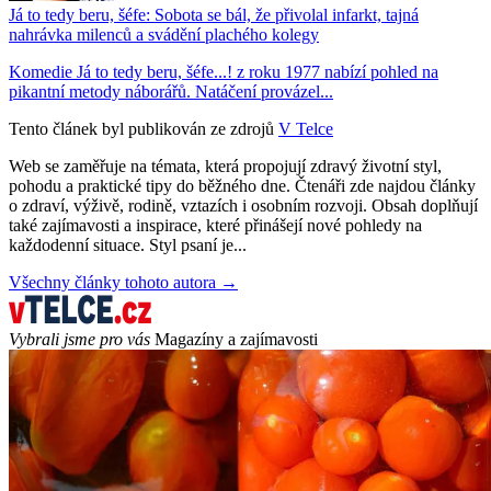
Já to tedy beru, šéfe: Sobota se bál, že přivolal infarkt, tajná
nahrávka milenců a svádění plachého kolegy
Komedie Já to tedy beru, šéfe...! z roku 1977 nabízí pohled na
pikantní metody náborářů. Natáčení provázel...
Tento článek byl publikován ze zdrojů
V Telce
Web se zaměřuje na témata, která propojují zdravý životní styl,
pohodu a praktické tipy do běžného dne. Čtenáři zde najdou články
o zdraví, výživě, rodině, vztazích i osobním rozvoji. Obsah doplňují
také zajímavosti a inspirace, které přinášejí nové pohledy na
každodenní situace. Styl psaní je...
Všechny články tohoto autora →
Vybrali jsme pro vás
Magazíny a zajímavosti