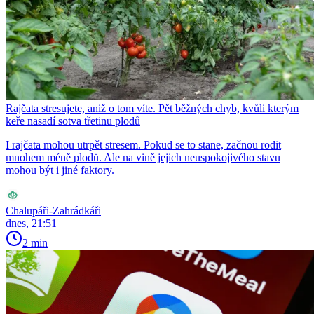
Rajčata stresujete, aniž o tom víte. Pět běžných chyb, kvůli kterým
keře nasadí sotva třetinu plodů
I rajčata mohou utrpět stresem. Pokud se to stane, začnou rodit
mnohem méně plodů. Ale na vině jejich neuspokojivého stavu
mohou být i jiné faktory.
Chalupáři-Zahrádkáři
dnes, 21:51
2 min