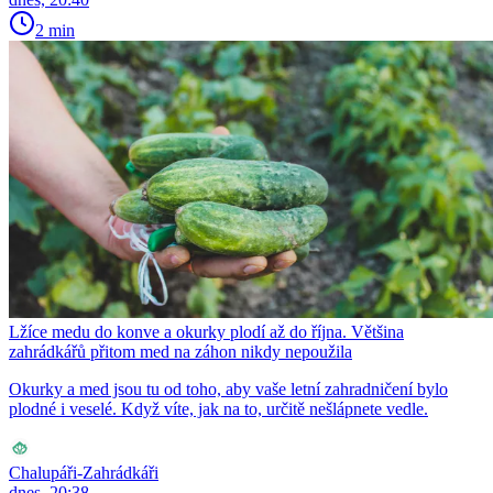
2 min
Lžíce medu do konve a okurky plodí až do října. Většina
zahrádkářů přitom med na záhon nikdy nepoužila
Okurky a med jsou tu od toho, aby vaše letní zahradničení bylo
plodné i veselé. Když víte, jak na to, určitě nešlápnete vedle.
Chalupáři-Zahrádkáři
dnes, 20:38