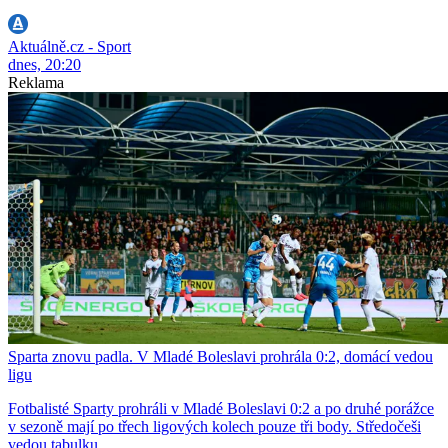
Aktuálně.cz - Sport
dnes, 20:20
Reklama
Sparta znovu padla. V Mladé Boleslavi prohrála 0:2, domácí vedou
ligu
Fotbalisté Sparty prohráli v Mladé Boleslavi 0:2 a po druhé porážce
v sezoně mají po třech ligových kolech pouze tři body. Středočeši
vedou tabulku.