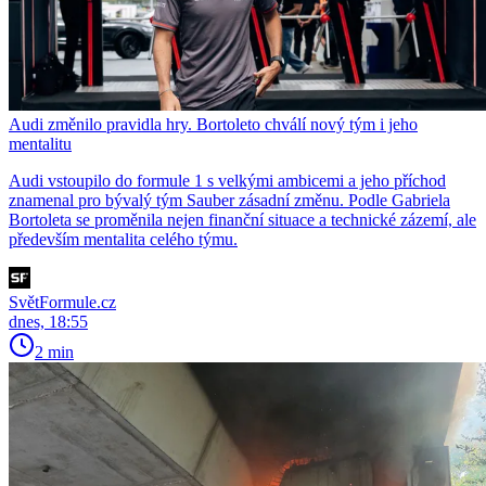
Audi změnilo pravidla hry. Bortoleto chválí nový tým i jeho
mentalitu
Audi vstoupilo do formule 1 s velkými ambicemi a jeho příchod
znamenal pro bývalý tým Sauber zásadní změnu. Podle Gabriela
Bortoleta se proměnila nejen finanční situace a technické zázemí, ale
především mentalita celého týmu.
SvětFormule.cz
dnes, 18:55
2 min