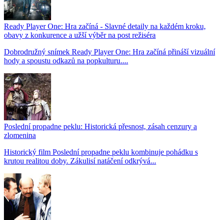
Ready Player One: Hra začíná - Slavné detaily na každém kroku,
obavy z konkurence a užší výběr na post režiséra
Dobrodružný snímek Ready Player One: Hra začíná přináší vizuální
hody a spoustu odkazů na popkulturu....
Poslední propadne peklu: Historická přesnost, zásah cenzury a
zlomenina
Historický film Poslední propadne peklu kombinuje pohádku s
krutou realitou doby. Zákulisí natáčení odkrývá...