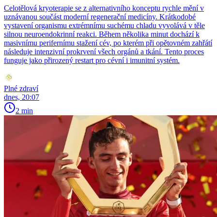
Celotělová kryoterapie se z alternativního konceptu rychle mění v
uznávanou součást moderní regenerační medicíny. Krátkodobé
vystavení organismu extrémnímu suchému chladu vyvolává v těle
silnou neuroendokrinní reakci. Během několika minut dochází k
masivnímu perifernímu stažení cév, po kterém při opětovném zahřátí
následuje intenzivní prokrvení všech orgánů a tkání. Tento proces
funguje jako přirozený restart pro cévní i imunitní systém.
Plné zdraví
dnes, 20:07
2 min