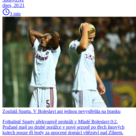
dnes, 20:21
3 min
Zoufalá Sparta. V Boleslavi ani jednou nevystřelila na branku
Fotbalisté Sparty překvapivě prohráli v Mladé Boleslavi 0:2.
Pražané mají po druhé porážce v nové sezoně po třech ligových
kolech pouze tři body za upocené domácí vítězství nad Zlínem.