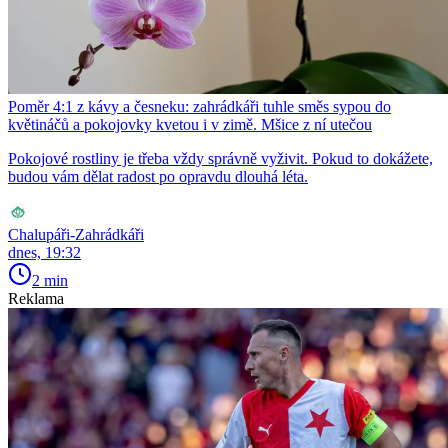
Poměr 4:1 z kávy a česneku: zahrádkáři tuhle směs sypou do
květináčů a pokojovky kvetou i v zimě. Mšice z ní utečou
Pokojové rostliny je třeba vždy správně vyživit. Pokud to dokážete,
budou vám dělat radost po opravdu dlouhá léta.
Chalupáři-Zahrádkáři
dnes, 19:32
2 min
Reklama