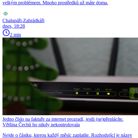
velkým problémem. Mnoho prostředků už máte doma.
Chalupáři-Zahrádkáři
dnes, 18:28
2 min
Jedno číslo na faktuře za internet prozradí, jestli (ne)přeplácíte.
Většina Čechů ho nikdy nekontrolovala
Nejde o částku, kterou každý měsíc zaplatíte. Rozhodující je název