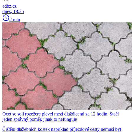
adbz.cz
dnes, 18:35
2 min
Ocet se solí rozežere plevel mezi dlaždicemi za 12 hodin. Stačí
jeden správný poměr, jinak to nefunguje
Čištění dlažebních kostek například příjezdové cesty nemusí být