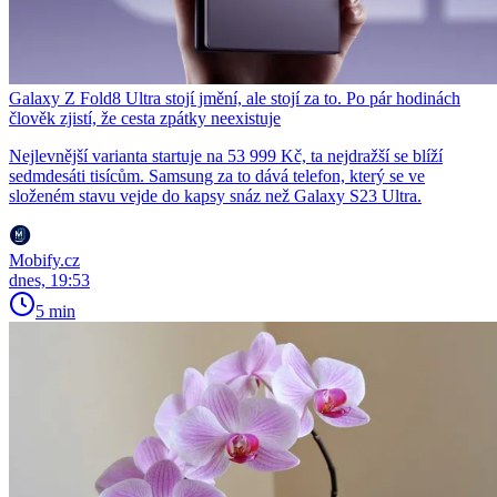
Galaxy Z Fold8 Ultra stojí jmění, ale stojí za to. Po pár hodinách
člověk zjistí, že cesta zpátky neexistuje
Nejlevnější varianta startuje na 53 999 Kč, ta nejdražší se blíží
sedmdesáti tisícům. Samsung za to dává telefon, který se ve
složeném stavu vejde do kapsy snáz než Galaxy S23 Ultra.
Mobify.cz
dnes, 19:53
5 min