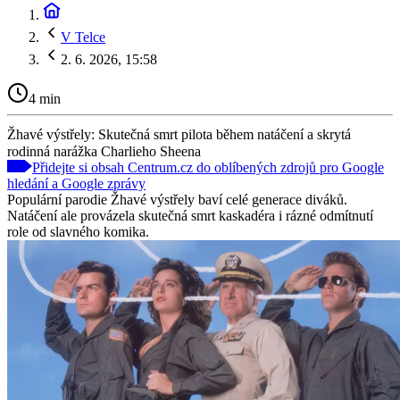
V Telce
2. 6. 2026, 15:58
4 min
Žhavé výstřely: Skutečná smrt pilota během natáčení a skrytá
rodinná narážka Charlieho Sheena
Přidejte si obsah Centrum.cz do oblíbených zdrojů pro Google
hledání a Google zprávy
Populární parodie Žhavé výstřely baví celé generace diváků.
Natáčení ale provázela skutečná smrt kaskadéra i rázné odmítnutí
role od slavného komika.