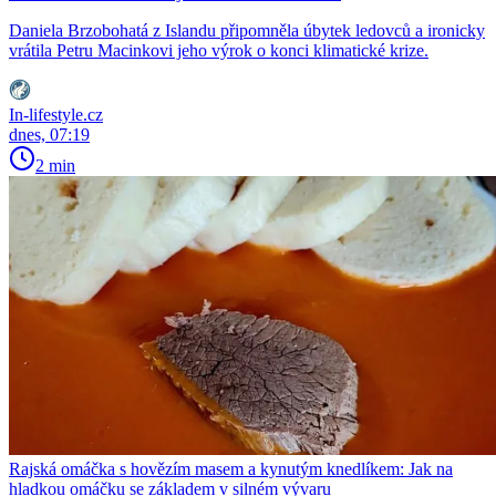
Daniela Brzobohatá z Islandu připomněla úbytek ledovců a ironicky
vrátila Petru Macinkovi jeho výrok o konci klimatické krize.
In-lifestyle.cz
dnes, 07:19
2 min
Rajská omáčka s hovězím masem a kynutým knedlíkem: Jak na
hladkou omáčku se základem v silném vývaru