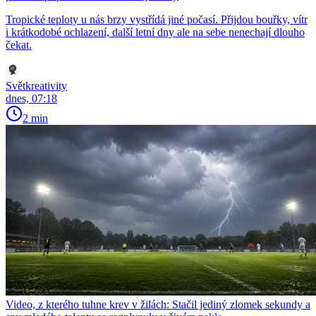
Tropické teploty u nás brzy vystřídá jiné počasí. Přijdou bouřky, vítr
i krátkodobé ochlazení, další letní dny ale na sebe nenechají dlouho
čekat.
Světkreativity
dnes, 07:18
2 min
Video, z kterého tuhne krev v žilách: Stačil jediný zlomek sekundy a