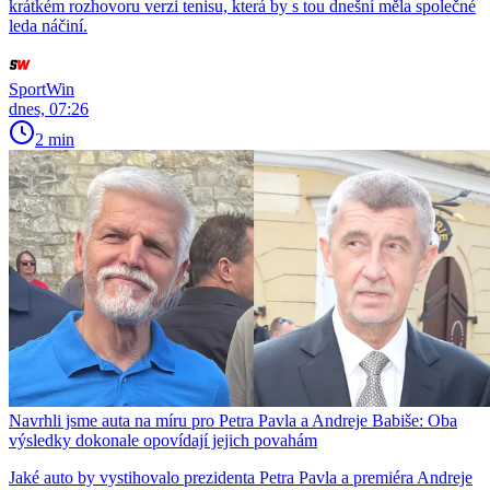
krátkém rozhovoru verzi tenisu, která by s tou dnešní měla společné
leda náčiní.
SportWin
dnes, 07:26
2 min
Navrhli jsme auta na míru pro Petra Pavla a Andreje Babiše: Oba
výsledky dokonale opovídají jejich povahám
Jaké auto by vystihovalo prezidenta Petra Pavla a premiéra Andreje