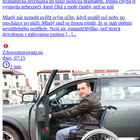
Romantická procházka po pláži skončila dramatem. Jediná chyba je
vystavila nebezpečí, které číhá u moře častěji, než se zdá
Mladý pár nemohl uvěřit svým očím, když uviděl své nohy po
procházce po pláži. Mladý muž se ženou zjistili, že se stali obětmi
neviditelného nepřítele. Není nic romantičtějšího, než strávit
dovolenou s milovanou osobou [...]...
Zdravestravovani.eu
dnes, 07:15
2 min