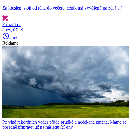
Za křeslem stojí od rána do večera, ceník má vyvěšený na zdi […]
Extrafit.cz
dnes, 07:19
4 min
Reklama
Po vlně rekordních veder přijde prudká a nečekaná změna. Máme se
pořádně připravit už na následující dny