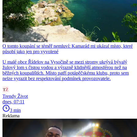
O tomto koupání se téměř nemluví: Kamarád mi ukázal místo, které
působí jako jen pro vyvolené
U malé obce Řídelov na Vysočině se mezi stromy ukrývá bývalý
žulový lom s čistou vodou a výrazně klidnější atmosférou než na
běžných koupalištích. Místo patří potápěčskému klubu, proto sem
nelze vyrazit bez respektování podmínek provozovatele.
Trendy Život
dnes, 07:11
3 min
Reklama