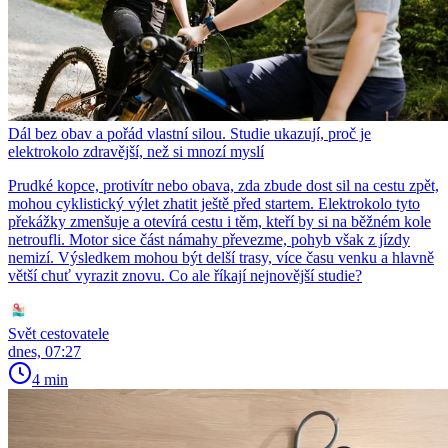
Dál bez obav a pořád vlastní silou. Studie ukazují, proč je
elektrokolo zdravější, než si mnozí myslí
Prudké kopce, protivítr nebo obava, zda zbude dost sil na cestu zpět,
mohou cyklistický výlet zhatit ještě před startem. Elektrokolo tyto
překážky zmenšuje a otevírá cestu i těm, kteří by si na běžném kole
netroufli. Motor sice část námahy převezme, pohyb však z jízdy
nemizí. Výsledkem mohou být delší trasy, více času venku a hlavně
větší chuť vyrazit znovu. Co ale říkají nejnovější studie?
Svět cestovatele
dnes, 07:27
4 min