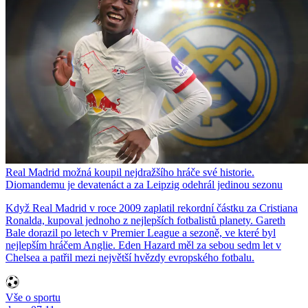
Real Madrid možná koupil nejdražšího hráče své historie.
Diomandemu je devatenáct a za Leipzig odehrál jedinou sezonu
Když Real Madrid v roce 2009 zaplatil rekordní částku za Cristiana
Ronalda, kupoval jednoho z nejlepších fotbalistů planety. Gareth
Bale dorazil po letech v Premier League a sezoně, ve které byl
nejlepším hráčem Anglie. Eden Hazard měl za sebou sedm let v
Chelsea a patřil mezi největší hvězdy evropského fotbalu.
Vše o sportu