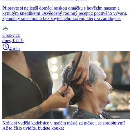
Připravte si nejlepší domácí rajskou omáčku s hovězím masem a
kynutým knedlíkem! Osvědčený rodinný recept z poctivého vývaru,
zjemněný smetanou a bez zbytečného koření, který si zamilujete.
Cooky.cz
dnes, 07:19
4 min
Kolik si vydělá kadeřnice v malém městě za měsíc i se spropitným?
Až to číslo uvidíte, budete koukat