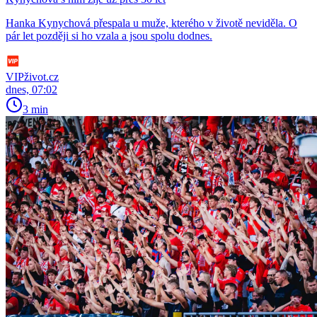
Hanka Kynychová přespala u muže, kterého v životě neviděla. O
pár let později si ho vzala a jsou spolu dodnes.
VIPživot.cz
dnes, 07:02
3 min