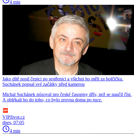
4 min
Jako dítě nosil čepici po sestřenici a všichni ho měli za holčičku.
Suchánek popsal své začátky před kamerou
Michal Suchánek pózoval pro české časopisy dřív, než se naučil číst.
A oblékali ho do toho, co bylo zrovna doma po ruce.
VIPživot.cz
dnes, 07:05
4 min