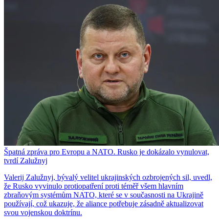
Špatná zpráva pro Evropu a NATO. Rusko je dokázalo vynulovat,
tvrdí Zalužnyj
Valerij Zalužnyj, bývalý velitel ukrajinských ozbrojených sil, uvedl,
že Rusko vyvinulo protiopatření proti téměř všem hlavním
zbraňovým systémům NATO, které se v současnosti na Ukrajině
používají, což ukazuje, že aliance potřebuje zásadně aktualizovat
svou vojenskou doktrínu.