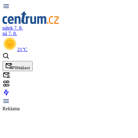
pátek 7. 8.
pá 7. 8.
21°C
Přihlášení
Reklama