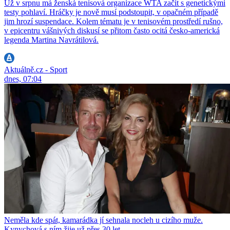
Už v srpnu má ženská tenisová organizace WTA začít s genetickými
testy pohlaví. Hráčky je nově musí podstoupit, v opačném případě
jim hrozí suspendace. Kolem tématu je v tenisovém prostředí rušno,
v epicentru vášnivých diskusí se přitom často ocitá česko-americká
legenda Martina Navrátilová.
Aktuálně.cz - Sport
dnes, 07:04
Neměla kde spát, kamarádka jí sehnala nocleh u cizího muže.
Kynychová s ním žije už přes 30 let