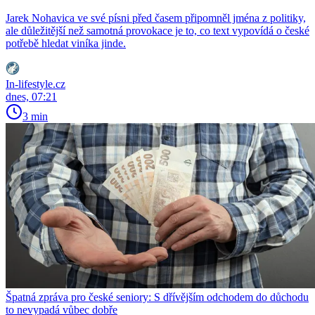
Jarek Nohavica ve své písni před časem připomněl jména z politiky,
ale důležitější než samotná provokace je to, co text vypovídá o české
potřebě hledat viníka jinde.
In-lifestyle.cz
dnes, 07:21
3 min
Špatná zpráva pro české seniory: S dřívějším odchodem do důchodu
to nevypadá vůbec dobře