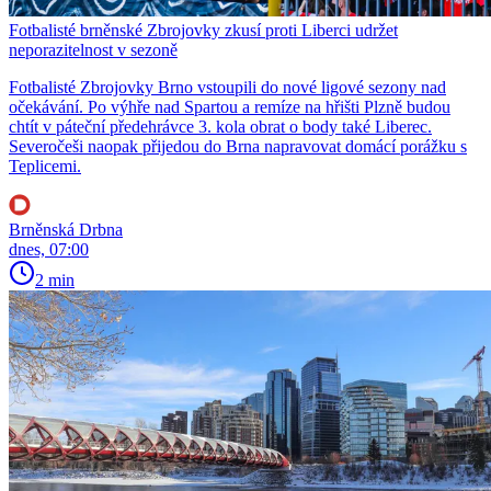
Fotbalisté brněnské Zbrojovky zkusí proti Liberci udržet
neporazitelnost v sezoně
Fotbalisté Zbrojovky Brno vstoupili do nové ligové sezony nad
očekávání. Po výhře nad Spartou a remíze na hřišti Plzně budou
chtít v páteční předehrávce 3. kola obrat o body také Liberec.
Severočeši naopak přijedou do Brna napravovat domácí porážku s
Teplicemi.
Brněnská Drbna
dnes, 07:00
2 min