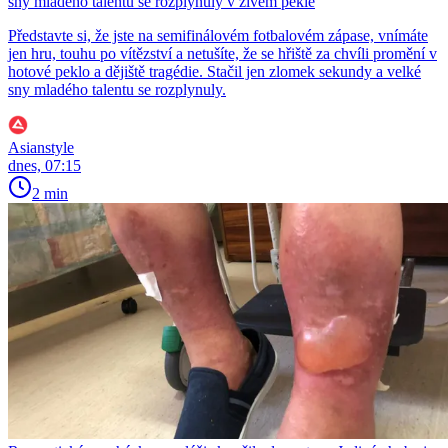
sny mladého talentu se rozplynuly v živém pekle
Představte si, že jste na semifinálovém fotbalovém zápase, vnímáte
jen hru, touhu po vítězství a netušíte, že se hřiště za chvíli promění v
hotové peklo a dějiště tragédie. Stačil jen zlomek sekundy a velké
sny mladého talentu se rozplynuly.
Asianstyle
dnes, 07:15
2 min