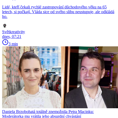
Lidé, kteří čekali rychlé zastropování důchodového věku na 65
letech, si počkají. Vláda sice od svého slibu neustupuje, ale odkládá
ho.
Světkreativity
dnes, 07:21
3 min
Daniela Brzobohatá totálně znemožnila Petra Macinku:
Moderátorka mu vrátila jeho absurdní chvástání