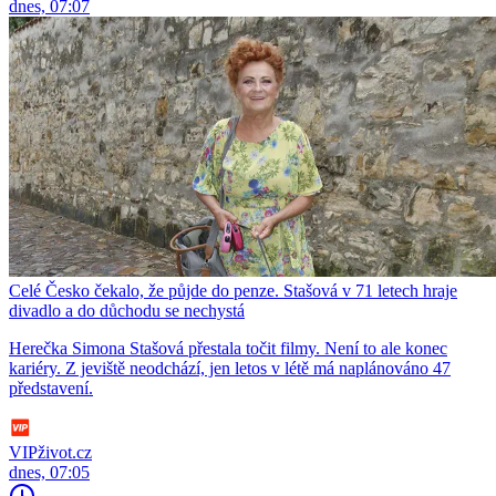
dnes, 07:07
Celé Česko čekalo, že půjde do penze. Stašová v 71 letech hraje
divadlo a do důchodu se nechystá
Herečka Simona Stašová přestala točit filmy. Není to ale konec
kariéry. Z jeviště neodchází, jen letos v létě má naplánováno 47
představení.
VIPživot.cz
dnes, 07:05