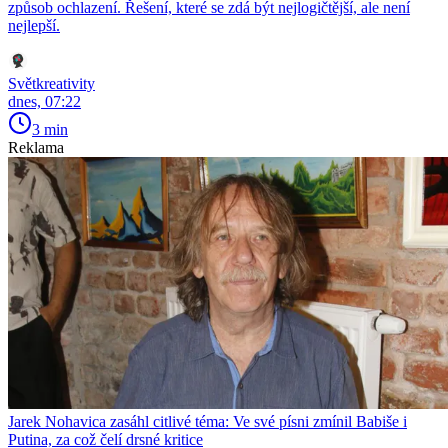
způsob ochlazení. Řešení, které se zdá být nejlogičtější, ale není
nejlepší.
Světkreativity
dnes, 07:22
3 min
Reklama
Jarek Nohavica zasáhl citlivé téma: Ve své písni zmínil Babiše i
Putina, za což čelí drsné kritice