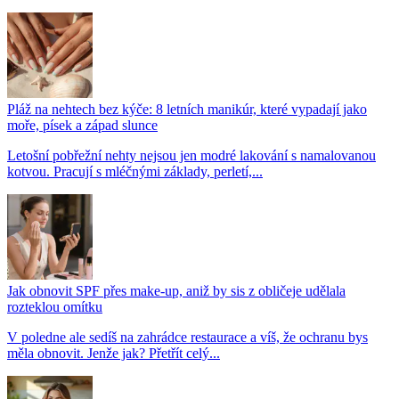
Pláž na nehtech bez kýče: 8 letních manikúr, které vypadají jako
moře, písek a západ slunce
Letošní pobřežní nehty nejsou jen modré lakování s namalovanou
kotvou. Pracují s mléčnými základy, perletí,...
Jak obnovit SPF přes make-up, aniž by sis z obličeje udělala
rozteklou omítku
V poledne ale sedíš na zahrádce restaurace a víš, že ochranu bys
měla obnovit. Jenže jak? Přetřít celý...