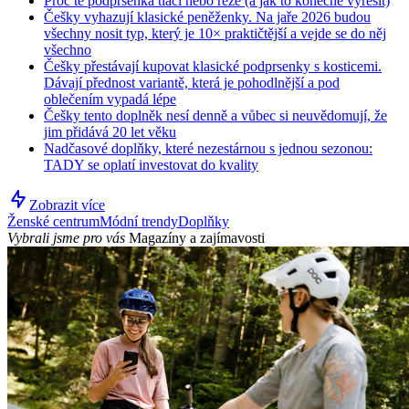
Proč tě podprsenka tlačí nebo řeže (a jak to konečně vyřešit)
Češky vyhazují klasické peněženky. Na jaře 2026 budou
všechny nosit typ, který je 10× praktičtější a vejde se do něj
všechno
Češky přestávají kupovat klasické podprsenky s kosticemi.
Dávají přednost variantě, která je pohodlnější a pod
oblečením vypadá lépe
Češky tento doplněk nesí denně a vůbec si neuvědomují, že
jim přidává 20 let věku
Nadčasové doplňky, které nezestárnou s jednou sezonou:
TADY se oplatí investovat do kvality
Zobrazit více
Ženské centrum
Módní trendy
Doplňky
Vybrali jsme pro vás
Magazíny a zajímavosti