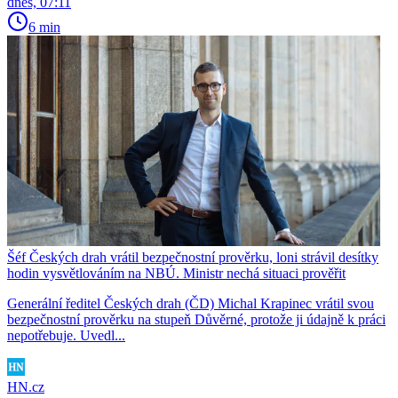
dnes, 07:11
6 min
Šéf Českých drah vrátil bezpečnostní prověrku, loni strávil desítky
hodin vysvětlováním na NBÚ. Ministr nechá situaci prověřit
Generální ředitel Českých drah (ČD) Michal Krapinec vrátil svou
bezpečnostní prověrku na stupeň Důvěrné, protože ji údajně k práci
nepotřebuje. Uvedl...
HN.cz