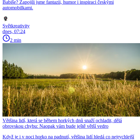
Babiše? Zapojili jsme fantazii, humor i inspiraci českými
automobilkami.
Světkreativity
dnes, 07:24
2 min
Většina lidí, která se během horkých dnů snaží ochladit, dělá
obrovskou chybu: Naopak vám bude ještě větší vedro
Když je i v noci horko na padnutí, většina lidí hledá co nejrychlejší