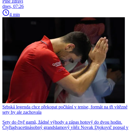
Plné zdraví
dnes, 07:26
4 min
Srbská legenda chce překopat počítání v tenise, formát na tři vítězné
sety by ale zachovala
Sety do čtyř gamů, žádné výhody a zápas hotový do dvou hodin.
Čtyřiadvacetinásobný grandslamový vítěz Novak Djokovič popsal v