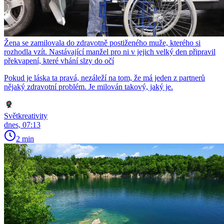
Žena se zamilovala do zdravotně postiženého muže, kterého si
rozhodla vzít. Nastávající manžel pro ni v jejich velký den připravil
překvapení, které vhání slzy do očí
Pokud je láska ta pravá, nezáleží na tom, že má jeden z partnerů
nějaký zdravotní problém. Je milován takový, jaký je.
Světkreativity
dnes, 07:13
2 min