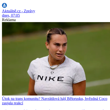
Aktuálně.cz - Zprávy
dnes, 07:05
Reklama
Útok na trans komunitu? Navrátilová hájí Bělorusku, hvězdná Coco
zaujala reakcí