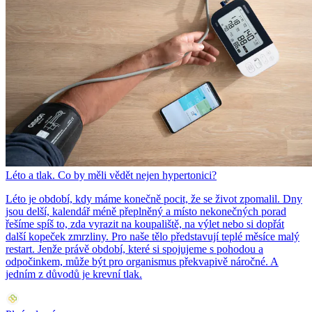
Léto a tlak. Co by měli vědět nejen hypertonici?
Léto je období, kdy máme konečně pocit, že se život zpomalil. Dny
jsou delší, kalendář méně přeplněný a místo nekonečných porad
řešíme spíš to, zda vyrazit na koupaliště, na výlet nebo si dopřát
další kopeček zmrzliny. Pro naše tělo představují teplé měsíce malý
restart. Jenže právě období, které si spojujeme s pohodou a
odpočinkem, může být pro organismus překvapivě náročné. A
jedním z důvodů je krevní tlak.