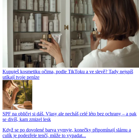
Kupuješ kosmetiku očima, podle TikToku a ve slevě? Tady nejspíš
utíkají tvoje peníze
SPF na obličej si dáš. Vlasy ale necháš celé léto bez ochrany – a pak
se divíš, kam zmizel lesk
Když se po dovolené barva vymyje, konečky připomínají slámu a
culík je podezřele tenčí, může to vypadat...