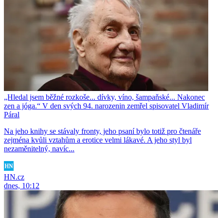
„Hledal jsem běžné rozkoše... dívky, víno, šampaňské... Nakonec
zen a jóga.“ V den svých 94. narozenin zemřel spisovatel Vladimír
Páral
Na jeho knihy se stávaly fronty, jeho psaní bylo totiž pro čtenáře
zejména kvůli vztahům a erotice velmi lákavé. A jeho styl byl
nezaměnitelný, navíc...
HN.cz
dnes, 10:12