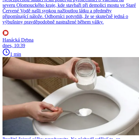
severu Olomouckého kraje, kde stavbaři při demolici mostu ve Staré
Červené Vodě našli sypkou nažloutlou látku a předměty
připomínající nálože. Odborníci potvrdili, že se skutečně jedná o
výbušniny pravděpodobně nastražené během války.
Hanácká Drbna
dnes, 10:39
1 min