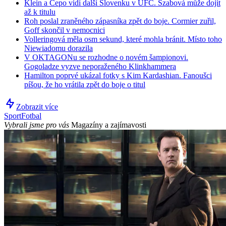
Klein a Čepo vidí další Slovenku v UFC. Szabová může dojít
až k titulu
Roh poslal zraněného zápasníka zpět do boje. Cormier zuřil,
Goff skončil v nemocnici
Volleringová měla osm sekund, které mohla bránit. Místo toho
Niewiadomu dorazila
V OKTAGONu se rozhodne o novém šampionovi.
Gogoladze vyzve neporaženého Klinkhammera
Hamilton poprvé ukázal fotky s Kim Kardashian. Fanoušci
píšou, že ho vrátila zpět do boje o titul
Zobrazit více
Sport
Fotbal
Vybrali jsme pro vás
Magazíny a zajímavosti