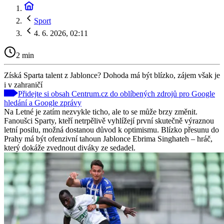
Sport
4. 6. 2026, 02:11
2 min
Získá Sparta talent z Jablonce? Dohoda má být blízko, zájem však je
i v zahraničí
Přidejte si obsah Centrum.cz do oblíbených zdrojů pro Google
hledání a Google zprávy
Na Letné je zatím nezvykle ticho, ale to se může brzy změnit.
Fanoušci Sparty, kteří netrpělivě vyhlížejí první skutečně výraznou
letní posilu, možná dostanou důvod k optimismu. Blízko přesunu do
Prahy má být ofenzivní tahoun Jablonce Ebrima Singhateh – hráč,
který dokáže zvednout diváky ze sedadel.