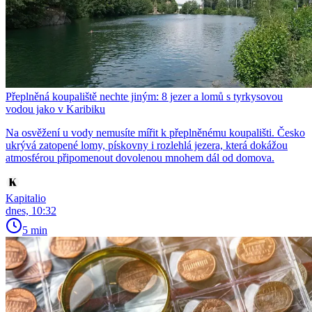
Přeplněná koupaliště nechte jiným: 8 jezer a lomů s tyrkysovou
vodou jako v Karibiku
Na osvěžení u vody nemusíte mířit k přeplněnému koupališti. Česko
ukrývá zatopené lomy, pískovny i rozlehlá jezera, která dokážou
atmosférou připomenout dovolenou mnohem dál od domova.
Kapitalio
dnes, 10:32
5 min