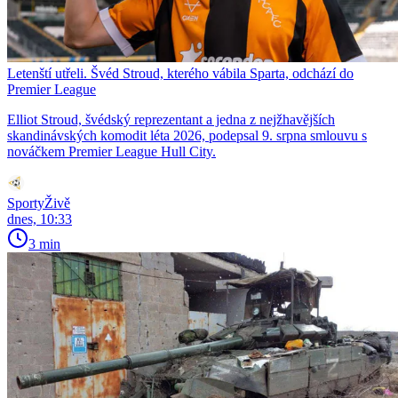
Letenští utřeli. Švéd Stroud, kterého vábila Sparta, odchází do
Premier League
Elliot Stroud, švédský reprezentant a jedna z nejžhavějších
skandinávských komodit léta 2026, podepsal 9. srpna smlouvu s
nováčkem Premier League Hull City.
SportyŽivě
dnes, 10:33
3 min