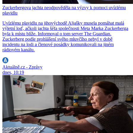
Zuckerbergova jachta neodpověděla na výzvy k pomoci uvízlému
plavidlu
Uvízlému plavidlu na jihovýchodě Aljašky musela pomáhat malá
výletní loď, ačkoli jachta šéfa společnosti Meta Marka Zuckerberga
byla k místu blíže. Informoval o tom server The Guardian.
Zuckerberg podle prohlášení svého mluvčího nebyl v době
incidentu na lodi a členové posádky komunikovali na jiném
rádiovém kanálu.
Aktuálně.cz - Zprávy
dnes, 10:19