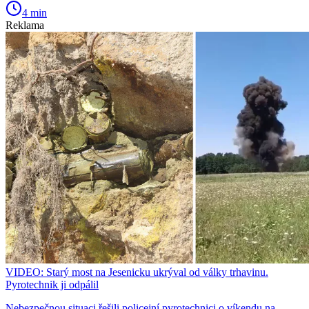
4 min
Reklama
VIDEO: Starý most na Jesenicku ukrýval od války trhavinu.
Pyrotechnik ji odpálil
Nebezpečnou situaci řešili policejní pyrotechnici o víkendu na