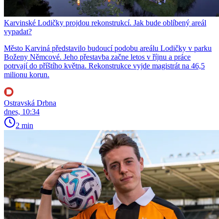
Karvinské Lodičky projdou rekonstrukcí. Jak bude oblíbený areál
vypadat?
Město Karviná představilo budoucí podobu areálu Lodičky v parku
Boženy Němcové. Jeho přestavba začne letos v říjnu a práce
potrvají do příštího května. Rekonstrukce vyjde magistrát na 46,5
milionu korun.
Ostravská Drbna
dnes, 10:34
2 min