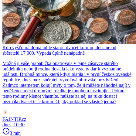
Kdo vyšťourá doma tuhle starou dvacetikorunu, dostane od
sběratelů 17 000. Vypadá úplně nenápadně
Možná ji vaše prababička opatrovala v tajné zásuvce starého
prádelníku nebo ji rodina dostala jako vzácný dar k významné
události. Drobná mince, která kdysi platila i v první československé
republice, dnes mezi sběrateli vyvolává obrovské pozdvižení.
Zatímco internetem kolují mýty o tom, že ji můžete náhodně najít v
peněžence mezi drobnými, realita je mnohem fascinující. Pokud
tento rodinný klenot vlastníte, můžete za něj na ruku dostat i
bezmála dvacet tisíc korun. O jaký poklad se vlastně jedná?
FAJNTIP.cz
dnes, 10:30
3 min