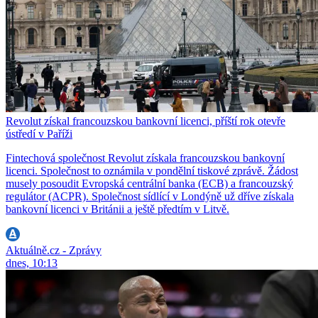
Revolut získal francouzskou bankovní licenci, příští rok otevře
ústředí v Paříži
Fintechová společnost Revolut získala francouzskou bankovní
licenci. Společnost to oznámila v pondělní tiskové zprávě. Žádost
musely posoudit Evropská centrální banka (ECB) a francouzský
regulátor (ACPR). Společnost sídlící v Londýně už dříve získala
bankovní licenci v Británii a ještě předtím v Litvě.
Aktuálně.cz - Zprávy
dnes, 10:13