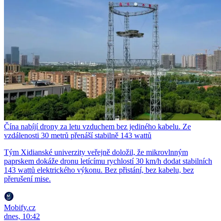
Čína nabíjí drony za letu vzduchem bez jediného kabelu. Ze
vzdálenosti 30 metrů přenáší stabilně 143 wattů
Tým Xidianské univerzity veřejně doložil, že mikrovlnným
paprskem dokáže dronu letícímu rychlostí 30 km/h dodat stabilních
143 wattů elektrického výkonu. Bez přistání, bez kabelu, bez
přerušení mise.
Mobify.cz
dnes, 10:42