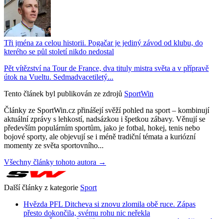
Tři jména za celou historii. Pogačar je jediný závod od klubu, do
kterého se půl století nikdo nedostal
Pět vítězství na Tour de France, dva tituly mistra světa a v přípravě
útok na Vueltu. Sedmadvacetiletý...
Tento článek byl publikován ze zdrojů
SportWin
Články ze SportWin.cz přinášejí svěží pohled na sport – kombinují
aktuální zprávy s lehkostí, nadsázkou i špetkou zábavy. Věnují se
především populárním sportům, jako je fotbal, hokej, tenis nebo
bojové sporty, ale objevují se i méně tradiční témata a kuriózní
momenty ze světa sportovního...
Všechny články tohoto autora →
Další články z kategorie
Sport
Hvězda PFL Ditcheva si znovu zlomila obě ruce. Zápas
přesto dokončila, svému rohu nic neřekla