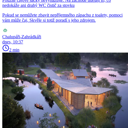
Použité čajové sáčky nevyhazujte. Na záchodě udělají to, co
nedokáže ani drahý WC čistič za stovku
Pokud se nemůžete zbavit nepříjemného zápachu z toalety, pomoci
vám může čaj. Skvěle si totiž poradí s jeho zdrojem.
Chalupáři-Zahrádkáři
dnes, 10:37
2 min