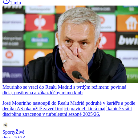
1 min
Mourinho se vrací do Realu Madrid s tvrdým režimem: povinná
dieta, posilovna a zákaz léčby mimo klub
José Mourinho nastoupil do Realu Madrid podruhé v kariéře a podle
deníku AS okamžitě zavedl trojici pravidel, která mají kabině vrátit
disciplínu ztracenou v turbulentní sezoně 2025/26.
SportyŽivě
dnes, 10:23