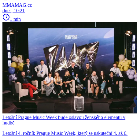
MMAMAG.cz
dnes, 10:21
1 min
Letošní Prague Music Week bude oslavou ženského elementu v
hudbě
Letošní 4. ročník Prague Music Week, který se uskuteční 4. až 6.