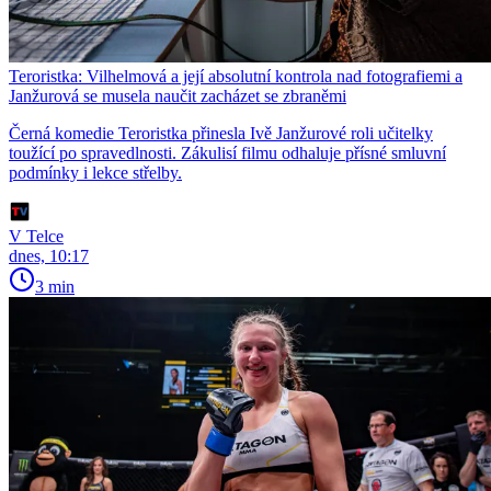
Teroristka: Vilhelmová a její absolutní kontrola nad fotografiemi a
Janžurová se musela naučit zacházet se zbraněmi
Černá komedie Teroristka přinesla Ivě Janžurové roli učitelky
toužící po spravedlnosti. Zákulisí filmu odhaluje přísné smluvní
podmínky i lekce střelby.
V Telce
dnes, 10:17
3 min