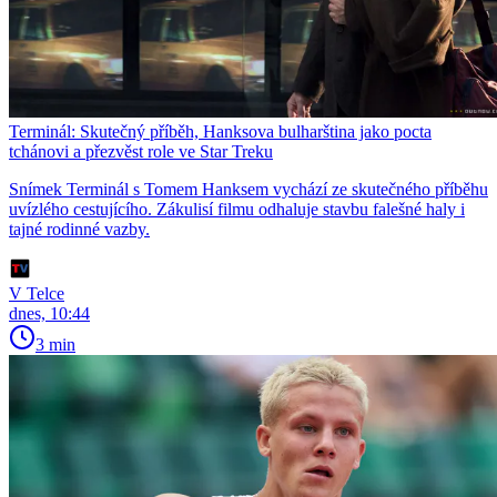
Terminál: Skutečný příběh, Hanksova bulharština jako pocta
tchánovi a přezvěst role ve Star Treku
Snímek Terminál s Tomem Hanksem vychází ze skutečného příběhu
uvízlého cestujícího. Zákulisí filmu odhaluje stavbu falešné haly i
tajné rodinné vazby.
V Telce
dnes, 10:44
3 min