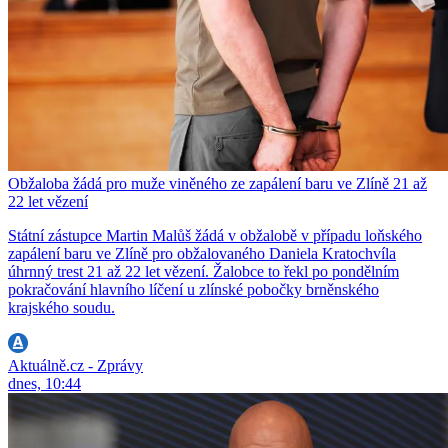
Obžaloba žádá pro muže viněného ze zapálení baru ve Zlíně 21 až
22 let vězení
Státní zástupce Martin Malůš žádá v obžalobě v případu loňského
zapálení baru ve Zlíně pro obžalovaného Daniela Kratochvíla
úhrnný trest 21 až 22 let vězení. Žalobce to řekl po pondělním
pokračování hlavního líčení u zlínské pobočky brněnského
krajského soudu.
Aktuálně.cz - Zprávy
dnes, 10:44