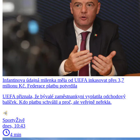
Infantinova údajná milenka měla od UEFA inkasovat přes 3,7
milionu Kč. Federace platbu potvrdila
UEFA přiznala, že bývalé zaměstnankyni vyplatila odchodový
balíček. Kdo platbu schválil a proč, ale veřejně neřekla.
SportyŽivě
dnes, 10:43
4 min