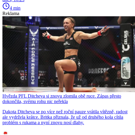
4 min
Reklama
Hvězda PFL Ditcheva si znovu zlomila obě ruce. Zápas přesto
dokončila, svému rohu nic neřekla
Dakota Ditcheva se po více než roční pauze vrátila vítězně, radost
ale vydržela krátce. Britka přiznala, že už od druhého kola cítila
problém s rukama a nyní znovu nosí dlahy.