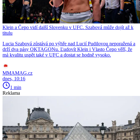
Klein a Čepo vidí další Slovenku v UFC. Szabová může dojít až k
titulu
Lucia Szabová zůstává po výhře nad Lucií Pudilovou neporažená a
drží dva pásy OKTAGONu. Ľudovít Klein i Vlasto Čepo věří, že
má kvalitu uspět také v UFC a dostat se hodně vysoko.
MMAMAG.cz
dnes, 10:16
1 min
Reklama