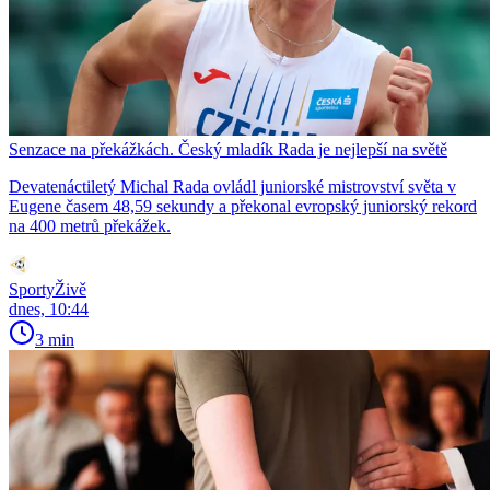
Senzace na překážkách. Český mladík Rada je nejlepší na světě
Devatenáctiletý Michal Rada ovládl juniorské mistrovství světa v
Eugene časem 48,59 sekundy a překonal evropský juniorský rekord
na 400 metrů překážek.
SportyŽivě
dnes, 10:44
3 min