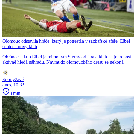
Olomouc odstavila hráče, který je potrestán v sázkařské aféře. Elbel
si hledá nový klub
Obránce Jakub Elbel je mimo tým Sigmy od jara a klub na jeho post
aktivně hledá náhradu. Návrat do olomouckého dresu se nekoná.
SportyŽivě
dnes, 10:32
3 min