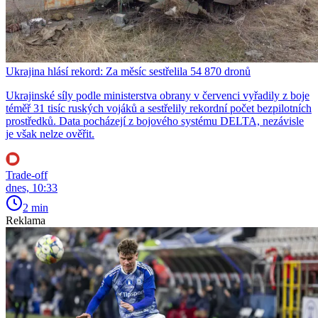
Ukrajina hlásí rekord: Za měsíc sestřelila 54 870 dronů
Ukrajinské síly podle ministerstva obrany v červenci vyřadily z boje
téměř 31 tisíc ruských vojáků a sestřelily rekordní počet bezpilotních
prostředků. Data pocházejí z bojového systému DELTA, nezávisle
je však nelze ověřit.
Trade-off
dnes, 10:33
2 min
Reklama