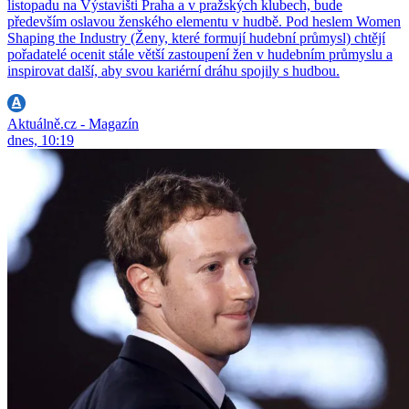
listopadu na Výstavišti Praha a v pražských klubech, bude
především oslavou ženského elementu v hudbě. Pod heslem Women
Shaping the Industry (Ženy, které formují hudební průmysl) chtějí
pořadatelé ocenit stále větší zastoupení žen v hudebním průmyslu a
inspirovat další, aby svou kariérní dráhu spojily s hudbou.
Aktuálně.cz - Magazín
dnes, 10:19