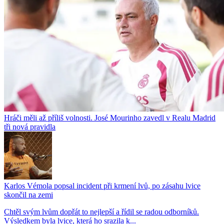
Hráči měli až příliš volnosti. José Mourinho zavedl v Realu Madrid
tři nová pravidla
Karlos Vémola popsal incident při krmení lvů, po zásahu lvice
skončil na zemi
Chtěl svým lvům dopřát to nejlepší a řídil se radou odborníků.
Výsledkem byla lvice, která ho srazila k...