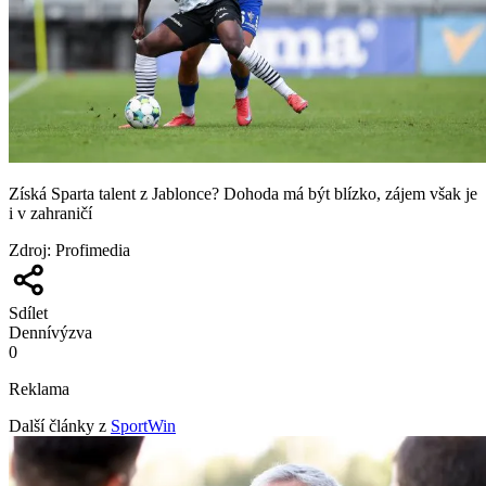
Získá Sparta talent z Jablonce? Dohoda má být blízko, zájem však je
i v zahraničí
Zdroj
:
Profimedia
Sdílet
Denní
výzva
0
Reklama
Další články z
SportWin