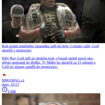
Roh poslal zraněného zápasníka zpět do boje. Cormier zuřil, Goff
skončil v nemocnici
Billy Ray Goff měl po druhém kole výrazně oteklé pravé oko,
přesto nastoupil do třetího. Ty Miller ho ukončil za 15 sekund a
Goff po zápase zamířil do nemocnice.
MMAMAG.cz
dnes, 10:13
1 min