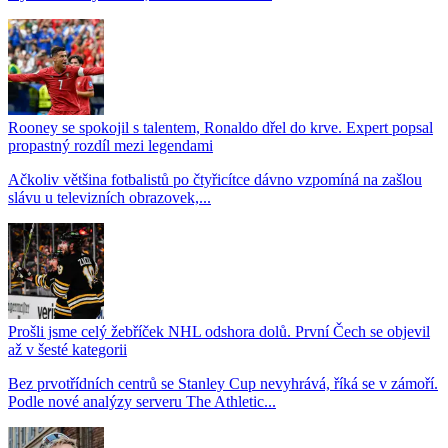
Rooney se spokojil s talentem, Ronaldo dřel do krve. Expert popsal
propastný rozdíl mezi legendami
Ačkoliv většina fotbalistů po čtyřicítce dávno vzpomíná na zašlou
slávu u televizních obrazovek,...
Prošli jsme celý žebříček NHL odshora dolů. První Čech se objevil
až v šesté kategorii
Bez prvotřídních centrů se Stanley Cup nevyhrává, říká se v zámoří.
Podle nové analýzy serveru The Athletic...