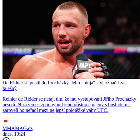
De Ridder se pustil do Procházky. Jeho „ninja“ styl označil za
falešný
Reinier de Ridder se netají tím, že mu vystupování Jiřího Procházky
nesedí. Nizozemec zpochybnil jeho přístup spojený s bushidem a
zároveň ho neřadí mezi nejlepší polotěžké váhy UFC.
MMAMAG.cz
dnes, 10:24