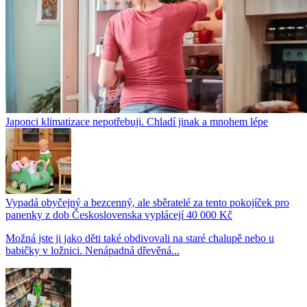
Japonci klimatizace nepotřebuji. Chladí jinak a mnohem lépe
Vypadá obyčejný a bezcenný, ale sběratelé za tento pokojíček pro
panenky z dob Československa vyplácejí 40 000 Kč
Možná jste ji jako děti také obdivovali na staré chalupě nebo u
babičky v ložnici. Nenápadná dřevěná...