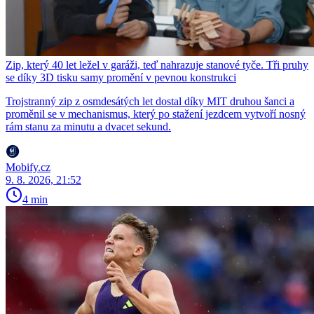
Zip, který 40 let ležel v garáži, teď nahrazuje stanové tyče. Tři pruhy
se díky 3D tisku samy promění v pevnou konstrukci
Trojstranný zip z osmdesátých let dostal díky MIT druhou šanci a
proměnil se v mechanismus, který po stažení jezdcem vytvoří nosný
rám stanu za minutu a dvacet sekund.
Mobify.cz
9. 8. 2026, 21:52
4 min