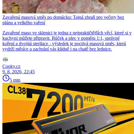
Zavařená masová směs po domácku: Tajná zbraň pro večery bez
plánu a velkého vaření
Zavařené maso ve sklenici je jedna z nejpraktičtějších věcí, které si v
kuchyni můžete připravit. Bůček a plec v poměru 1:1, správné
koření a dvojitá sterilace - výsledek je poctivá masová směs, která
vydrží měsíce a zachrání vás klidně i na chatě bez lednice.
Cooky.cz
9. 8. 2026, 22:45
5 min