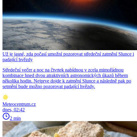
Už je jasné, zda počasí umožní pozorovat středeční zatmění Slunce i
padající hvězdy
Středeční večer a noc na čtvrtek nabídnou v zcela mimořádnou
kombinace hned dvou atraktivních astronomických úkazů během
několika hodin. Nejprve dojde k zatmění Slunce a následně pak po
setmění bude možno pozorovat padající hvězdy.
Meteocentrum.cz
dnes, 02:42
2 min