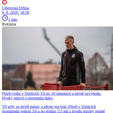
Liberecká Drbna
9. 8. 2026, 18:50
3 min
Reklama
Plzeň vedla v Teplicích 3:0 po 10 minutách a stejně nevyhrála.
Hyský mluvil o enormním tlaku
Tři góly za devět minut, a přesto jen bod. Plzeň v Teplicích
promarnila vedení 3:0 a po remíze 5:5 má z úvodu sezony pouhé