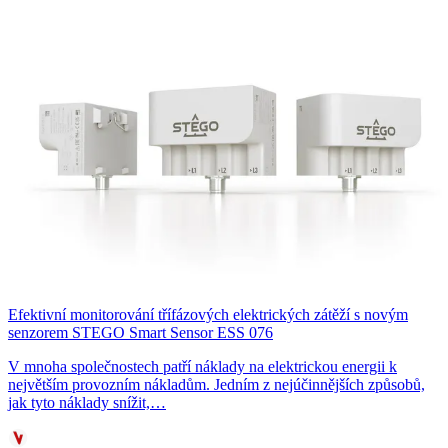
Efektivní monitorování třífázových elektrických zátěží s novým
senzorem STEGO Smart Sensor ESS 076
V mnoha společnostech patří náklady na elektrickou energii k
největším provozním nákladům. Jedním z nejúčinnějších způsobů,
jak tyto náklady snížit,…