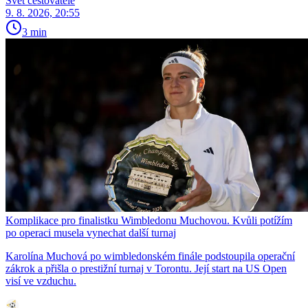
Svět cestovatele
9. 8. 2026, 20:55
3 min
Komplikace pro finalistku Wimbledonu Muchovou. Kvůli potížím
po operaci musela vynechat další turnaj
Karolína Muchová po wimbledonském finále podstoupila operační
zákrok a přišla o prestižní turnaj v Torontu. Její start na US Open
visí ve vzduchu.