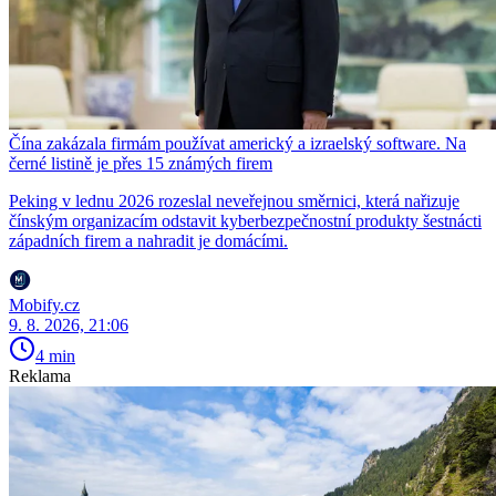
Čína zakázala firmám používat americký a izraelský software. Na
černé listině je přes 15 známých firem
Peking v lednu 2026 rozeslal neveřejnou směrnici, která nařizuje
čínským organizacím odstavit kyberbezpečnostní produkty šestnácti
západních firem a nahradit je domácími.
Mobify.cz
9. 8. 2026, 21:06
4 min
Reklama