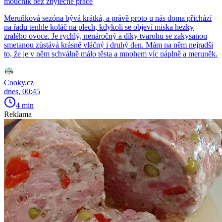
moučník bez zbytečné práce
Meruňková sezóna bývá krátká, a právě proto u nás doma přichází
na řadu tenhle koláč na plech, kdykoli se objeví miska hezky
zralého ovoce. Je rychlý, nenáročný a díky tvarohu se zakysanou
smetanou zůstává krásně vláčný i druhý den. Mám na něm nejradši
to, že je v něm schválně málo těsta a mnohem víc náplně a meruněk.
Cooky.cz
dnes, 00:45
4 min
Reklama