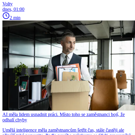
Volty
dnes, 01:00
2 min
AI měla lidem usnadnit práci. Místo toho se zaměstnanci bojí, že
odhalí chyby
Umělá inteligence měla zaměstnancům šetřit čas, stále častěji ale