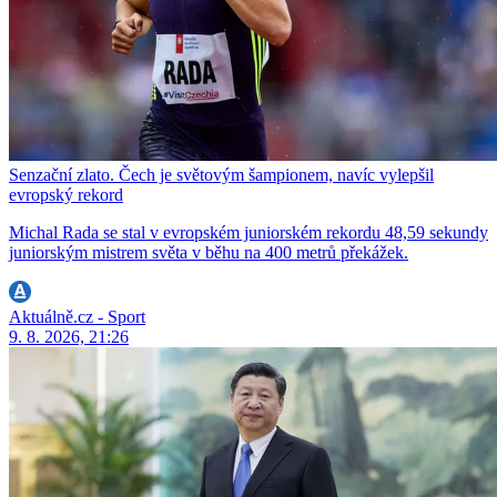
Senzační zlato. Čech je světovým šampionem, navíc vylepšil
evropský rekord
Michal Rada se stal v evropském juniorském rekordu 48,59 sekundy
juniorským mistrem světa v běhu na 400 metrů překážek.
Aktuálně.cz - Sport
9. 8. 2026, 21:26