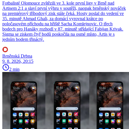
Fotbalisté Olomouce zvítězili ve 3. kole první ligy v Brně nad
Artisem 2:1 a slaví první výhru v soutěži, naopak brněnský nováček
na premiérový tříbodový zisk stále čeká. Hosty poslal do vedení ve
35. minutě Ahmad Ghali, za domácí vyrovnal krátce po
poločasovém příchodu na hřiště Sacha Komlejnovic. O třech
bodech pro Hanáky rozhodl v 87. minutě střídající Fabijan Krivak.
Sigma se ziskem čtyř bodů poskočila na osmé místo, Artis je s
jedním bodem třináctý.
Brněnská Drbna
9. 8. 2026, 20:15
2 min