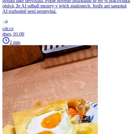
přináší také nervozitu. Podle nového průzkumu se 69 % pracovníků
obává, že AI odhalí mezery v jejich znalostech. Jenže ani samotná
AI rozhodně není neomylná.
cdr.cz
dnes, 01:00
2 min