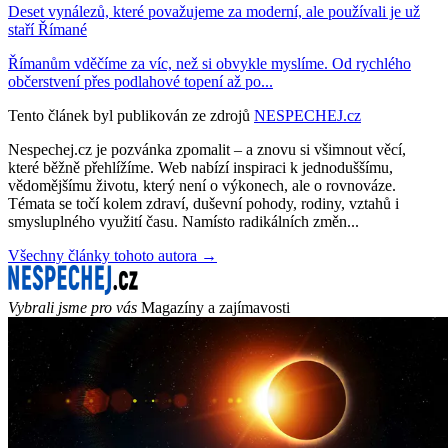
Deset vynálezů, které považujeme za moderní, ale používali je už
staří Římané
Římanům vděčíme za víc, než si obvykle myslíme. Od rychlého
občerstvení přes podlahové topení až po...
Tento článek byl publikován ze zdrojů
NESPECHEJ.cz
Nespechej.cz je pozvánka zpomalit – a znovu si všimnout věcí,
které běžně přehlížíme. Web nabízí inspiraci k jednoduššímu,
vědomějšímu životu, který není o výkonech, ale o rovnováze.
Témata se točí kolem zdraví, duševní pohody, rodiny, vztahů i
smysluplného využití času. Namísto radikálních změn...
Všechny články tohoto autora →
Vybrali jsme pro vás
Magazíny a zajímavosti