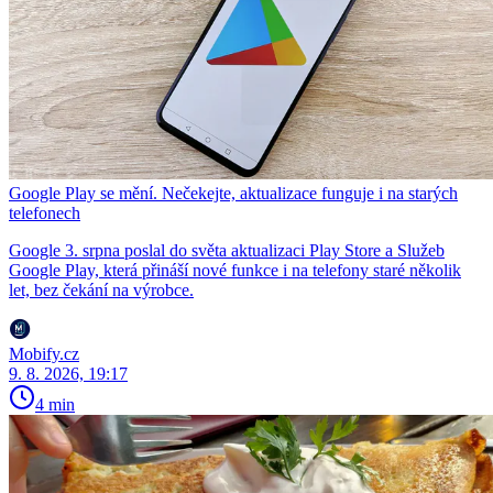
Google Play se mění. Nečekejte, aktualizace funguje i na starých
telefonech
Google 3. srpna poslal do světa aktualizaci Play Store a Služeb
Google Play, která přináší nové funkce i na telefony staré několik
let, bez čekání na výrobce.
Mobify.cz
9. 8. 2026, 19:17
4 min