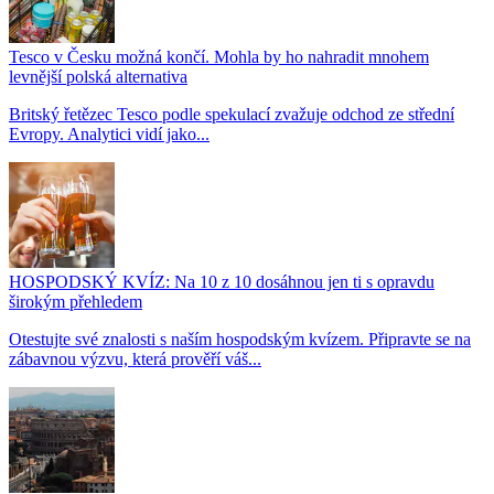
Tesco v Česku možná končí. Mohla by ho nahradit mnohem
levnější polská alternativa
Britský řetězec Tesco podle spekulací zvažuje odchod ze střední
Evropy. Analytici vidí jako...
HOSPODSKÝ KVÍZ: Na 10 z 10 dosáhnou jen ti s opravdu
širokým přehledem
Otestujte své znalosti s naším hospodským kvízem. Připravte se na
zábavnou výzvu, která prověří váš...