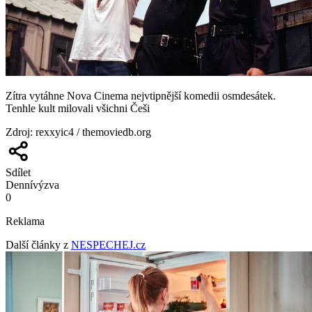
Zítra vytáhne Nova Cinema nejvtipnější komedii osmdesátek.
Tenhle kult milovali všichni Češi
Zdroj
:
rexxyic4 / themoviedb.org
Sdílet
Denní
výzva
0
Reklama
Další články z
NESPECHEJ.cz