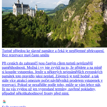
Turisté přijedou ke slavné památce a čeká je nepříjemné překvapení.
Bez rezervace mají často smůlu
Při cestách do zahraničí jsou častým cílem turistů nejrůznější
pamětihodnosti. Možná i vy jste zvyklí na to, že přijdete a na místě
si koupíte vstupenku. Jenže u některých nejznámějších evropských
památek toto pravidlo jaksi neplatí. Zájemců je totiž hodně, a tak
stále více atrakcí omezuje počet návštěvníků prodejem vstupenek v
rezervaci. Pokud se nezařídíte podle toho, může se vám lehce stát,
že na vás vyjdou už jen vyprodané termíny, zavřené pokladny,
případně několikahodinové fronty před nimi.