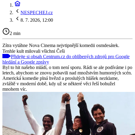
NESPECHEJ.cz
8. 7. 2026, 12:00
2 min
Zítra vytáhne Nova Cinema nejvtipnější komedii osmdesátek.
Tenhle kult milovali všichni Češi
Přidejte si obsah Centrum.cz do oblíbených zdrojů pro Google
hledání a Google zprávy
Byl to hit našeho mládí, o tom není sporu. Rádi se ale podíváme i po
letech, abychom se znovu pobavili nad množstvím humorných scén.
Americká komedie plná hvězd a proslulých hlášek nezklame,
zvláště v moderní době, kdy už se některé věci řeší bohužel
mnohem víc.