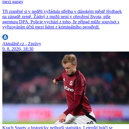
mezi gangy
Tři zraněné si v neděli vyžádala střelba v dánském městě Holbaek
na západě země. Žádný z mužů není v ohrožení života, píše
agentura DPA. Policie vychází z toho, že případ může souviset s
vyřizováním účtů mezi lidmi z kriminálního prostředí.
Aktuálně.cz - Zprávy
9. 8. 2026, 18:30
Krach Sparty a historicky nejhorší statistiky. Letenští hráči se