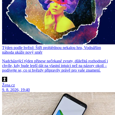
Týden podle hvězd: Štíři prohlédnou nekalou hru, Vodnářům
náhoda ukáže nový směr
Nadcházející týden přinese nečekané zvraty, důležitá rozhodnutí i
chvíle, kdy bude lepší dát na vlastní intuici než na názory okolí –
podívejte se, co si hvězdy připravily právě pro vaše znamení.
Žena.cz
9. 8. 2026, 19:40