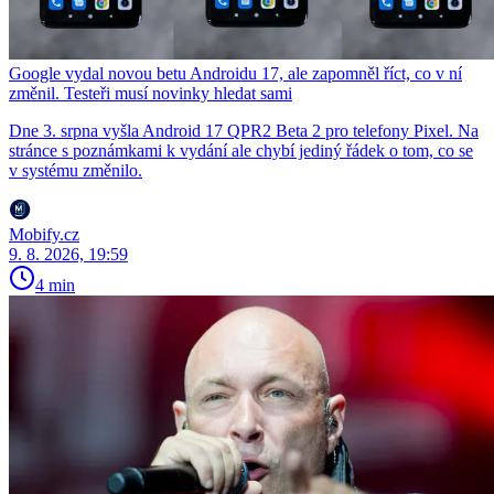
Google vydal novou betu Androidu 17, ale zapomněl říct, co v ní
změnil. Testeři musí novinky hledat sami
Dne 3. srpna vyšla Android 17 QPR2 Beta 2 pro telefony Pixel. Na
stránce s poznámkami k vydání ale chybí jediný řádek o tom, co se
v systému změnilo.
Mobify.cz
9. 8. 2026, 19:59
4 min