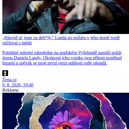
„Hlavně ať jsme za deb*ly.“ Landa po požáru v jeho domě tvrdě
zúčtoval s médii
Poklidné sobotní odpoledne na pražském Vyšehradě narušil požár
domu Daniela Landy. Okolnosti jeho vzniku jsou přitom poněkud
bizarní a zpěvák se proti první verzi události ostře ohradil.
Žena.cz
9. 8. 2026, 19:40
Reklama