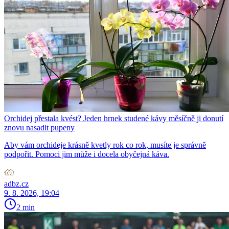
Orchidej přestala kvést? Jeden hrnek studené kávy měsíčně ji donutí
znovu nasadit pupeny
Aby vám orchideje krásně kvetly rok co rok, musíte je správně
podpořit. Pomoci jim může i docela obyčejná káva.
adbz.cz
9. 8. 2026, 19:04
2 min