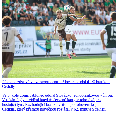
Jablonec zůstává v lize stoprocentní. Slovácko udolal 1:0 brankou
Cedidly
Ve 3. kole doma Jablonec udolal Slovácko jednobrankovou výhrou.
V utkání byly k vidění hned tři červené karty, z toho dvě pro
hostující tým. Rozhodující branku vstřelil po rohovém kopu
Cedidla, který přesnou hlavičkou rozjásal v 62. minutě Střelnici.