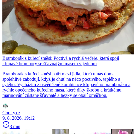
Bramborák s kuřecí směsí: Poctivá a rychlá večeře, která spojí
křupavé brambory se šťavnatým masem v jednom
Bramborák s kuřecí směsí patří mezi jídla, která u nás doma
spolehlivě zabodují, když je chuť na něco poctivého, teplého a
sytého. Vycházím z osvědčené kombinace křupavého bramboráku a
rychle opečeného kuřecího masa, které díky škrobu a krátkému
marinování zůstane šťavnaté a hezky se obalí omáčkou.
Cooky.cz
9. 8. 2026, 19:12
3 min