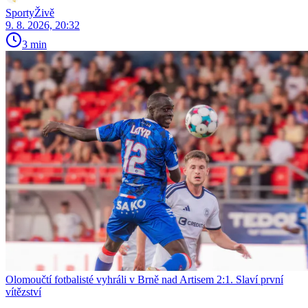
SportyŽivě
9. 8. 2026, 20:32
3 min
Olomoučtí fotbalisté vyhráli v Brně nad Artisem 2:1. Slaví první
vítězství