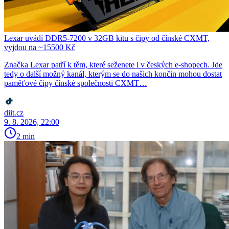
Lexar uvádí DDR5-7200 v 32GB kitu s čipy od čínské CXMT,
vyjdou na ~15500 Kč
Značka Lexar patří k těm, které seženete i v českých e-shopech. Jde
tedy o další možný kanál, kterým se do našich končin mohou dostat
paměťové čipy čínské společnosti CXMT…
diit.cz
9. 8. 2026, 22:00
2 min