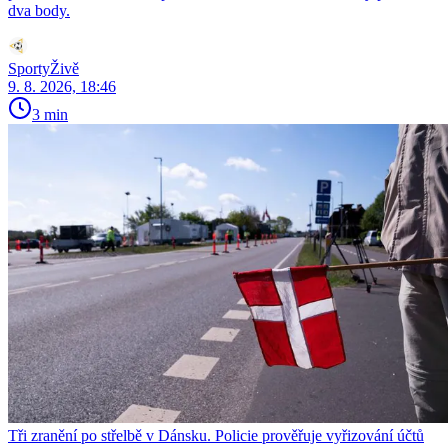
dva body.
SportyŽivě
9. 8. 2026, 18:46
3 min
Tři zranění po střelbě v Dánsku. Policie prověřuje vyřizování účtů