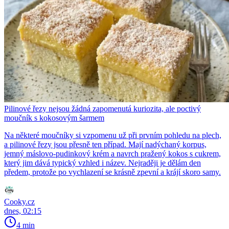
Pilinové řezy nejsou žádná zapomenutá kuriozita, ale poctivý
moučník s kokosovým šarmem
Na některé moučníky si vzpomenu už při prvním pohledu na plech,
a pilinové řezy jsou přesně ten případ. Mají nadýchaný korpus,
jemný máslovo-pudinkový krém a navrch pražený kokos s cukrem,
který jim dává typický vzhled i název. Nejraději je dělám den
předem, protože po vychlazení se krásně zpevní a krájí skoro samy.
Cooky.cz
dnes, 02:15
4 min