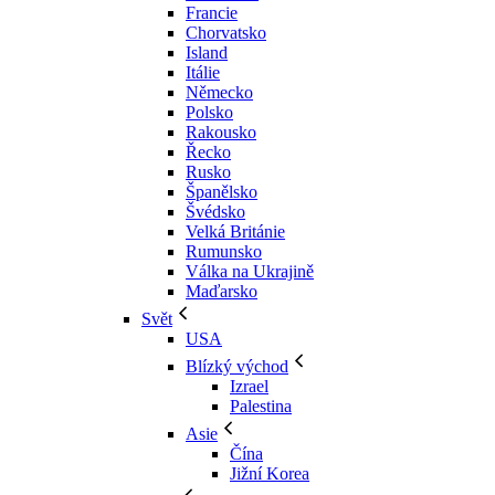
Francie
Chorvatsko
Island
Itálie
Německo
Polsko
Rakousko
Řecko
Rusko
Španělsko
Švédsko
Velká Británie
Rumunsko
Válka na Ukrajině
Maďarsko
Svět
USA
Blízký východ
Izrael
Palestina
Asie
Čína
Jižní Korea