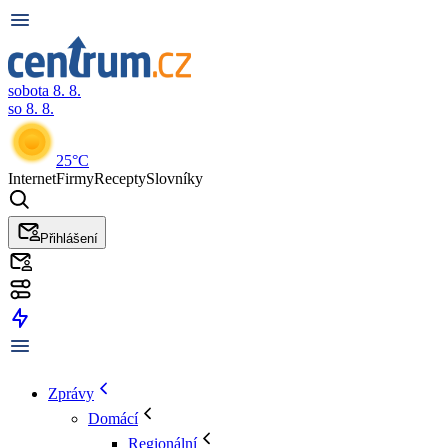
sobota 8. 8.
so 8. 8.
25°C
Internet
Firmy
Recepty
Slovníky
Přihlášení
Zprávy
Domácí
Regionální