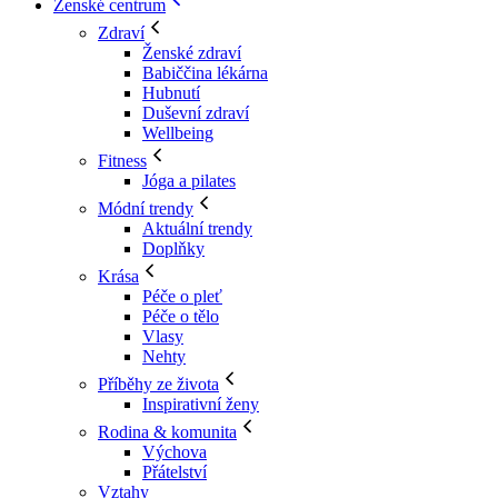
Ženské centrum
Zdraví
Ženské zdraví
Babiččina lékárna
Hubnutí
Duševní zdraví
Wellbeing
Fitness
Jóga a pilates
Módní trendy
Aktuální trendy
Doplňky
Krása
Péče o pleť
Péče o tělo
Vlasy
Nehty
Příběhy ze života
Inspirativní ženy
Rodina & komunita
Výchova
Přátelství
Vztahy