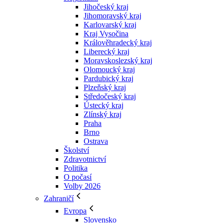
Jihočeský kraj
Jihomoravský kraj
Karlovarský kraj
Kraj Vysočina
Králověhradecký kraj
Liberecký kraj
Moravskoslezský kraj
Olomoucký kraj
Pardubický kraj
Plzeňský kraj
Středočeský kraj
Ústecký kraj
Zlínský kraj
Praha
Brno
Ostrava
Školství
Zdravotnictví
Politika
O počasí
Volby 2026
Zahraničí
Evropa
Slovensko