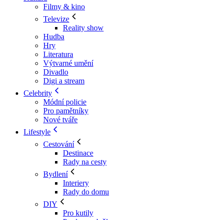
Filmy & kino
Televize
Reality show
Hudba
Hry
Literatura
Výtvarné umění
Divadlo
Digi a stream
Celebrity
Módní policie
Pro pamětníky
Nové tváře
Lifestyle
Cestování
Destinace
Rady na cesty
Bydlení
Interiery
Rady do domu
DIY
Pro kutily