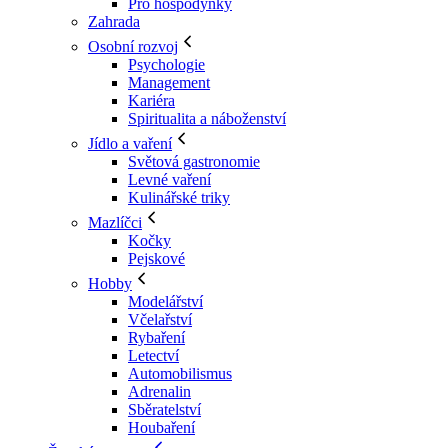
Pro hospodyňky
Zahrada
Osobní rozvoj
Psychologie
Management
Kariéra
Spiritualita a náboženství
Jídlo a vaření
Světová gastronomie
Levné vaření
Kulinářské triky
Mazlíčci
Kočky
Pejskové
Hobby
Modelářství
Včelařství
Rybaření
Letectví
Automobilismus
Adrenalin
Sběratelství
Houbaření