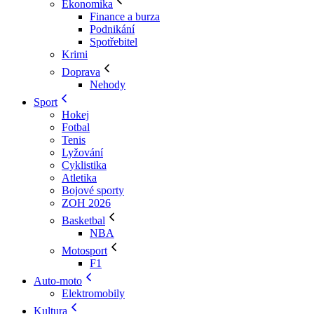
Ekonomika
Finance a burza
Podnikání
Spotřebitel
Krimi
Doprava
Nehody
Sport
Hokej
Fotbal
Tenis
Lyžování
Cyklistika
Atletika
Bojové sporty
ZOH 2026
Basketbal
NBA
Motosport
F1
Auto-moto
Elektromobily
Kultura