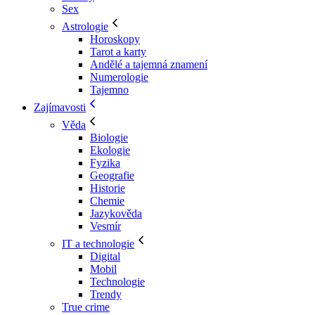
Sex
Astrologie
Horoskopy
Tarot a karty
Andělé a tajemná znamení
Numerologie
Tajemno
Zajímavosti
Věda
Biologie
Ekologie
Fyzika
Geografie
Historie
Chemie
Jazykověda
Vesmír
IT a technologie
Digital
Mobil
Technologie
Trendy
True crime