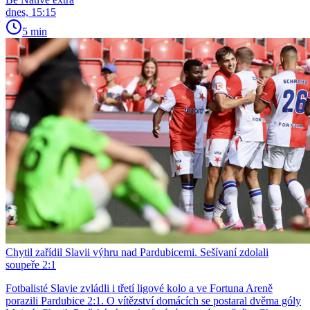
dnes, 15:15
5 min
Chytil zařídil Slavii výhru nad Pardubicemi. Sešívaní zdolali
soupeře 2:1
Fotbalisté Slavie zvládli i třetí ligové kolo a ve Fortuna Areně
porazili Pardubice 2:1. O vítězství domácích se postaral dvěma góly