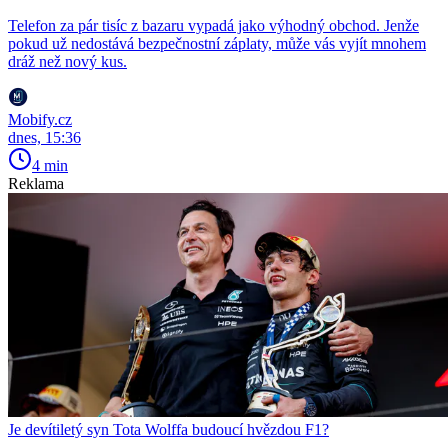
Telefon za pár tisíc z bazaru vypadá jako výhodný obchod. Jenže
pokud už nedostává bezpečnostní záplaty, může vás vyjít mnohem
dráž než nový kus.
Mobify.cz
dnes, 15:36
4 min
Reklama
Je devítiletý syn Tota Wolffa budoucí hvězdou F1?