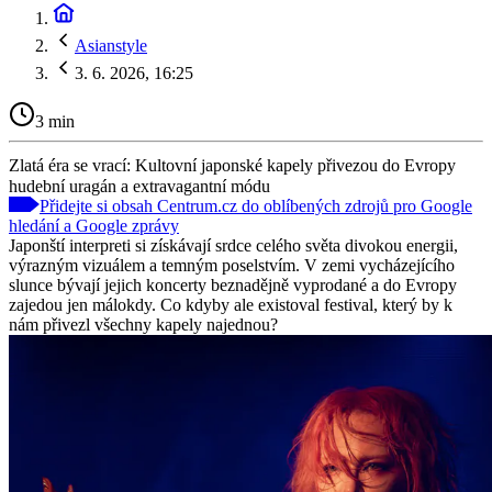
Asianstyle
3. 6. 2026, 16:25
3 min
Zlatá éra se vrací: Kultovní japonské kapely přivezou do Evropy
hudební uragán a extravagantní módu
Přidejte si obsah Centrum.cz do oblíbených zdrojů pro Google
hledání a Google zprávy
Japonští interpreti si získávají srdce celého světa divokou energii,
výrazným vizuálem a temným poselstvím. V zemi vycházejícího
slunce bývají jejich koncerty beznadějně vyprodané a do Evropy
zajedou jen málokdy. Co kdyby ale existoval festival, který by k
nám přivezl všechny kapely najednou?