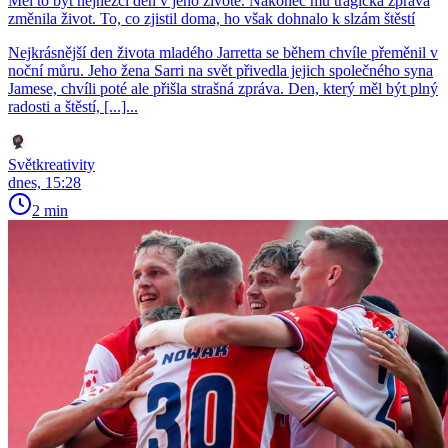
Měl to být nejhezčí den v jeho životě. Nakonec mu tragická zpráva
změnila život. To, co zjistil doma, ho však dohnalo k slzám štěstí
Nejkrásnější den života mladého Jarretta se během chvíle přeměnil v
noční můru. Jeho žena Sarri na svět přivedla jejich společného syna
Jamese, chvíli poté ale přišla strašná zpráva. Den, který měl být plný
radosti a štěstí, [...]...
Světkreativity
dnes, 15:28
2 min