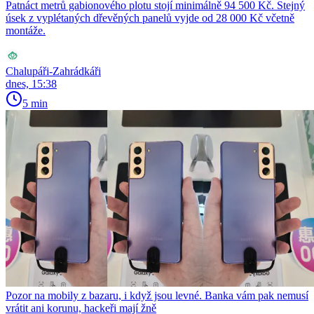
Patnáct metrů gabionového plotu stojí minimálně 94 500 Kč. Stejný
úsek z vyplétaných dřevěných panelů vyjde od 28 000 Kč včetně
montáže.
Chalupáři-Zahrádkáři
dnes, 15:38
5 min
Pozor na mobily z bazaru, i když jsou levné. Banka vám pak nemusí
vrátit ani korunu, hackeři mají žně