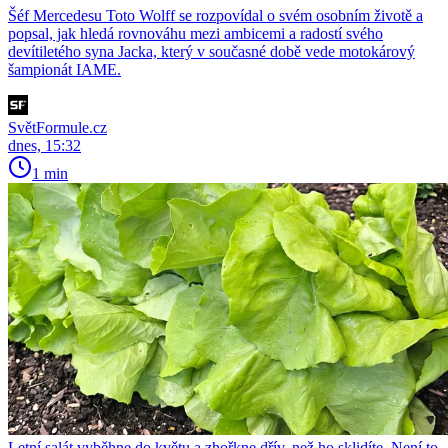
Šéf Mercedesu Toto Wolff se rozpovídal o svém osobním životě a
popsal, jak hledá rovnováhu mezi ambicemi a radostí svého
devítiletého syna Jacka, který v současné době vede motokárový
šampionát IAME.
SvětFormule.cz
dnes, 15:32
1 min
Letní salát vyběhne do květu a zhořkne dřív, než ho sklidíte. Není to