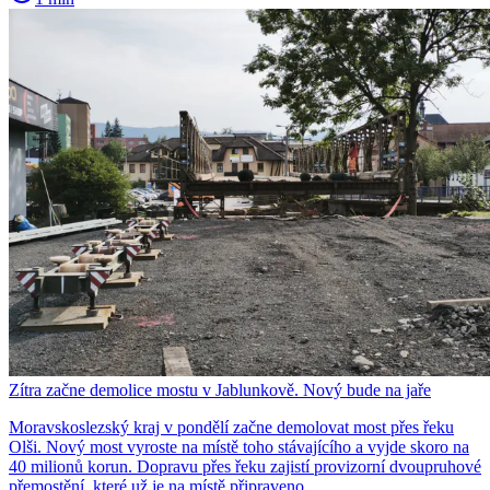
Zítra začne demolice mostu v Jablunkově. Nový bude na jaře
Moravskoslezský kraj v pondělí začne demolovat most přes řeku
Olši. Nový most vyroste na místě toho stávajícího a vyjde skoro na
40 milionů korun. Dopravu přes řeku zajistí provizorní dvoupruhové
přemostění, které už je na místě připraveno.