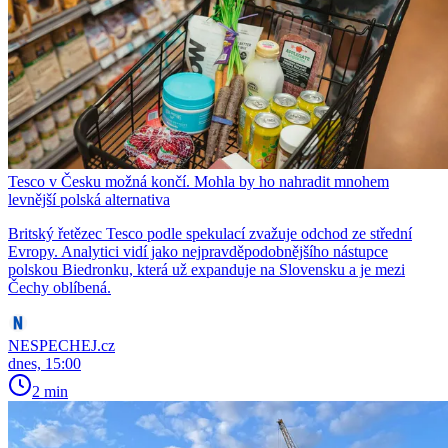
Tesco v Česku možná končí. Mohla by ho nahradit mnohem
levnější polská alternativa
Britský řetězec Tesco podle spekulací zvažuje odchod ze střední
Evropy. Analytici vidí jako nejpravděpodobnějšího nástupce
polskou Biedronku, která už expanduje na Slovensku a je mezi
Čechy oblíbená.
NESPECHEJ.cz
dnes, 15:00
2 min