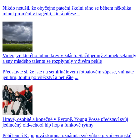
Nikdo netušil, že obyčejné páteční školní ráno se během několika
minut promění v tragédii, která otřese...
Video, ze kterého tuhne krev v žilách: Stačil jediný zlomek sekundy
a sny mladého talentu se rozplynuly v živém pekle
Představte si, že jste na semifinálovém fotbalovém zápase, vnímáte
jen hru, touhu po vítězství a netušíte,...
Hravé, osobité a konečně v Evropě. Young Posse představí svůj
jedinečný old-school hip hop a funkové rytmy
Pětičlenná K-popová skupina oznámila své vůbec první evropské