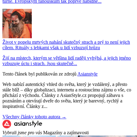
turné. Evropským fanouškům tak poprvé nabídne...
Život v popelu mrtvých nahání skutečný strach a prý to není jejich
cílem. Rituály s lebkami však u lidí vzbuzují hrůzu
Žijí na místech, kterým se většina lidí raději vyhýbá, a jejich jméno
vzbuzuje úctu i strach. Jsou skutečně...
Tento článek byl publikován ze zdrojů
Asianstyle
Web nabízí autentický vhled do světa, který je vzdálený, a přesto
stále blíž – díky globalizaci, internetu a rostoucímu zájmu o vše, co
přichází z východu. Články z AsianStyle.cz propojují zábavu s
poznáním a otevírají dveře do světa, který je barevný, rychlý a
inspirativní. Články z...
Všechny články tohoto autora →
Vybrali jsme pro vás
Magazíny a zajímavosti