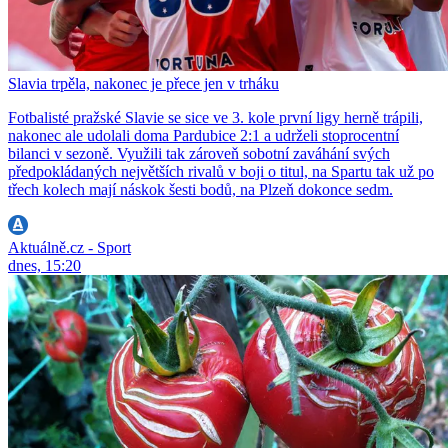
Slavia trpěla, nakonec je přece jen v trháku
Fotbalisté pražské Slavie se sice ve 3. kole první ligy herně trápili,
nakonec ale udolali doma Pardubice 2:1 a udrželi stoprocentní
bilanci v sezoně. Využili tak zároveň sobotní zaváhání svých
předpokládaných největších rivalů v boji o titul, na Spartu tak už po
třech kolech mají náskok šesti bodů, na Plzeň dokonce sedm.
Aktuálně.cz - Sport
dnes, 15:20