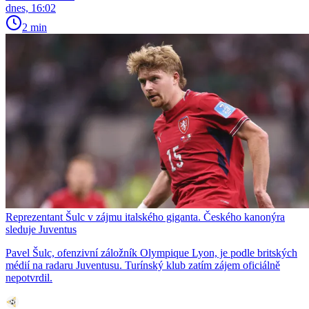
dnes, 16:02
2 min
Reprezentant Šulc v zájmu italského giganta. Českého kanonýra
sleduje Juventus
Pavel Šulc, ofenzivní záložník Olympique Lyon, je podle britských
médií na radaru Juventusu. Turínský klub zatím zájem oficiálně
nepotvrdil.