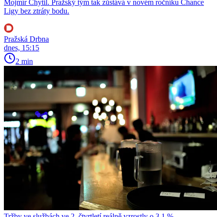
Mojmír Chytil. Pražský tým tak zůstává v novém ročníku Chance
Ligy bez ztráty bodu.
Pražská Drbna
dnes, 15:15
2 min
Tržby ve službách ve 2. čtvrtletí reálně vzrostly o 3,1 %