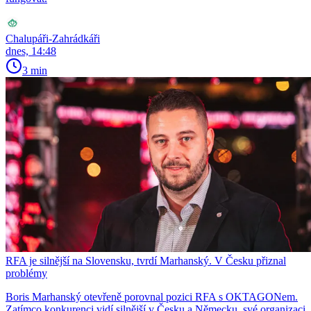
Chalupáři-Zahrádkáři
dnes, 14:48
3 min
RFA je silnější na Slovensku, tvrdí Marhanský. V Česku přiznal
problémy
Boris Marhanský otevřeně porovnal pozici RFA s OKTAGONem.
Zatímco konkurenci vidí silnější v Česku a Německu, své organizaci