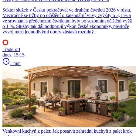
Sektor služeb v Česku pokračoval ve druhém čtvrtletí 2026 v růstu.
Meziročně se tržby po očištění o kalendářní vlivy zvýšily o 3,1 % a
ve srovnání s předchozím čtvrtletím byly po sezonním očištění vyšší
o 1 %. Služby tak dál podporují výkon české ekonomiky, přestože
vývoj mezi jednotlivými obory zůstává rozdílný.
Trade-off
dnes, 15:15
1 min
Venkovní kuchyň z palet: Jak postavit zahradní kuchyň z palet krok