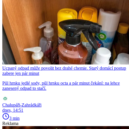
Ucpaný odpad může povolit bez drahé chemie. Starý domácí postup
zabere jen pár minut
Půl hrnku jedlé sody, půl hrnku octa a pár minut čekání: na lehce
zanesený odpad to stačí.
Chalupáři-Zahrádkáři
dnes, 14:51
3 min
Reklama