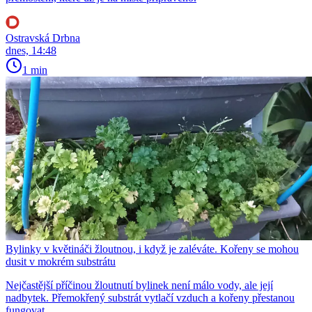
Ostravská Drbna
dnes, 14:48
1 min
Bylinky v květináči žloutnou, i když je zaléváte. Kořeny se mohou
dusit v mokrém substrátu
Nejčastější příčinou žloutnutí bylinek není málo vody, ale její
nadbytek. Přemokřený substrát vytlačí vzduch a kořeny přestanou
fungovat.