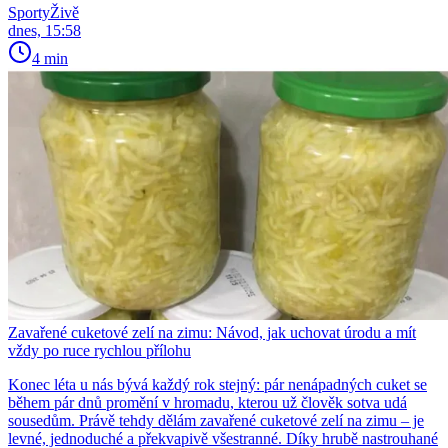
SportyŽivě
dnes, 15:58
4 min
Zavařené cuketové zelí na zimu: Návod, jak uchovat úrodu a mít
vždy po ruce rychlou přílohu
Konec léta u nás bývá každý rok stejný: pár nenápadných cuket se
během pár dnů promění v hromadu, kterou už člověk sotva udá
sousedům. Právě tehdy dělám zavařené cuketové zelí na zimu – je
levné, jednoduché a překvapivě všestranné. Díky hrubě nastrouhané