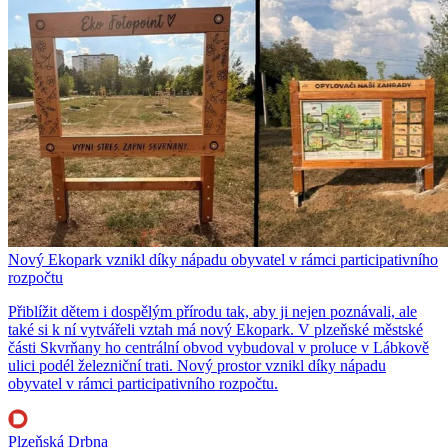
Nový Ekopark vznikl díky nápadu obyvatel v rámci participativního
rozpočtu
Přiblížit dětem i dospělým přírodu tak, aby ji nejen poznávali, ale
také si k ní vytvářeli vztah má nový Ekopark. V plzeňské městské
části Skvrňany ho centrální obvod vybudoval v proluce v Lábkově
ulici podél železniční trati. Nový prostor vznikl díky nápadu
obyvatel v rámci participativního rozpočtu.
Plzeňská Drbna