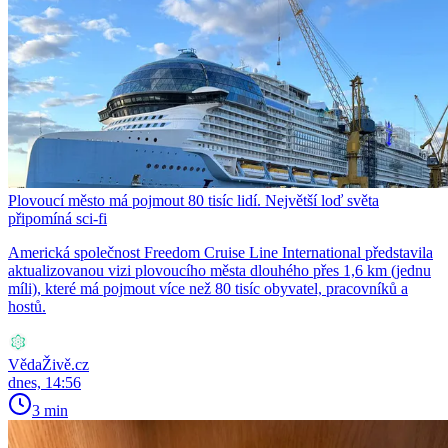
Plovoucí město má pojmout 80 tisíc lidí. Největší loď světa
připomíná sci-fi
Americká společnost Freedom Cruise Line International představila
aktualizovanou vizi plovoucího města dlouhého přes 1,6 km (jednu
míli), které má pojmout více než 80 tisíc obyvatel, pracovníků a
hostů.
VědaŽivě.cz
dnes, 14:56
3 min