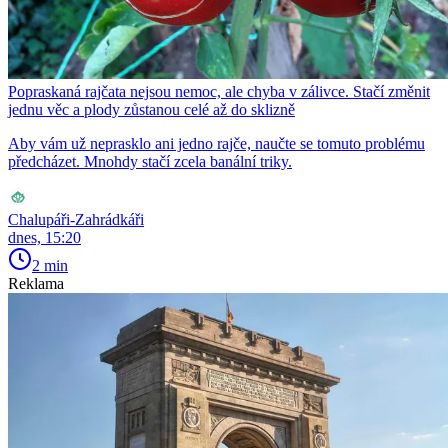
Popraskaná rajčata nejsou nemoc, ale chyba v zálivce. Stačí změnit
jednu věc a plody zůstanou celé až do sklizně
Aby vám už neprasklo ani jedno rajče, naučte se tomuto problému
předcházet. Mnohdy stačí zcela banální triky.
Chalupáři-Zahrádkáři
dnes, 15:20
2 min
Reklama