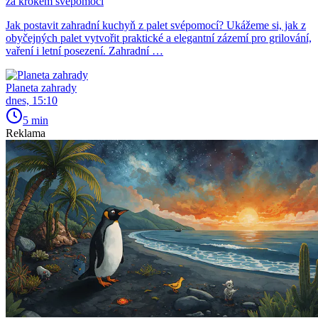
za krokem svépomocí
Jak postavit zahradní kuchyň z palet svépomocí? Ukážeme si, jak z
obyčejných palet vytvořit praktické a elegantní zázemí pro grilování,
vaření i letní posezení. Zahradní …
Planeta zahrady
dnes, 15:10
5 min
Reklama