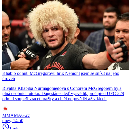
Khabib odmítl McGregorovu hru: Nemohl jsem se snížit na jeho
úroveň
Rivalita Khabiba Nurmagomedova s Conorem McGregorem byla
plná osobních útoků. Dagestánec teď vysvětlil, proč před UFC 229
odmítl soupeři vracet urážky a chtěl odpovědět až v kleci.
MMAMAG.cz
dnes, 14:50
1 min