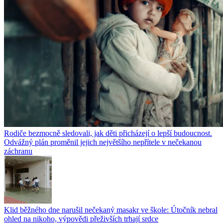
Rodiče bezmocně sledovali, jak děti přicházejí o lepší budoucnost.
Odvážný plán proměnil jejich největšího nepřítele v nečekanou
záchranu
Klid běžného dne narušil nečekaný masakr ve škole: Útočník nebral
ohled na nikoho, výpovědi přeživších trhají srdce