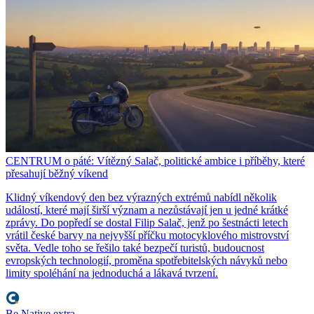
CENTRUM o páté: Vítězný Salač, politické ambice i příběhy, které
přesahují běžný víkend
Klidný víkendový den bez výrazných extrémů nabídl několik
událostí, které mají širší význam a nezůstávají jen u jedné krátké
zprávy. Do popředí se dostal Filip Salač, jenž po šestnácti letech
vrátil české barvy na nejvyšší příčku motocyklového mistrovství
světa. Vedle toho se řešilo také bezpečí turistů, budoucnost
evropských technologií, proměna spotřebitelských návyků nebo
limity spoléhání na jednoduchá a lákavá tvrzení.
Be Native extra