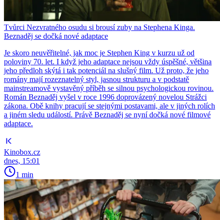
Tvůrci Nezvratného osudu si brousí zuby na Stephena Kinga.
Beznaděj se dočká nové adaptace
Je skoro neuvěřitelné, jak moc je Stephen King v kurzu už od
poloviny 70. let. I když jeho adaptace nejsou vždy úspěšné, většina
jeho předloh skýtá i tak potenciál na slušný film. Už proto, že jeho
romány mají rozeznatelný styl, jasnou strukturu a v podstatě
mainstreamově vystavěný příběh se silnou psychologickou rovinou.
Román Beznaděj vyšel v roce 1996 doprovázený novelou Strážci
zákona. Obě knihy pracují se stejnými postavami, ale v jiných rolích
a jiném sledu událostí. Právě Beznaděj se nyní dočká nové filmové
adaptace.
Kinobox.cz
dnes, 15:01
1 min