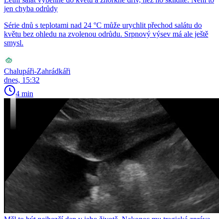
jen chyba odrůdy
Série dnů s teplotami nad 24 °C může urychlit přechod salátu do
květu bez ohledu na zvolenou odrůdu. Srpnový výsev má ale ještě
smysl.
Chalupáři-Zahrádkáři
dnes, 15:32
4 min