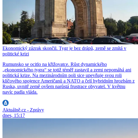
Ekonomický zázrak skončil. Tygr je bez drápů, země se zmítá v
politické krizi
Rumunsko se ocitlo na křižovatce. Růst dynamického
„ekonomického tygra“ se totiž téměř zastavil a zemi nepomáhá ani
politická krize. Na mezinárodním poli sice upevňuje svou roli
klíčového spojence Američanů a NATO a čelí hybridním hrozbám z
Ruska, uvnitř země ovšem narůstá frustrace obyvatel. V květnu
navíc padla vláda.
Aktuálně.cz - Zprávy
dnes, 15:17