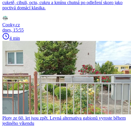
cuketě, cibuli, octu, cukru a kmínu chutná po odležení skoro jako
poctivá domácí klasika.
Cooky.cz
dnes, 15:55
4 min
Ploty ze 60. let jsou zpět. Levná alternativa gabionů vyroste během
jediného víkendu