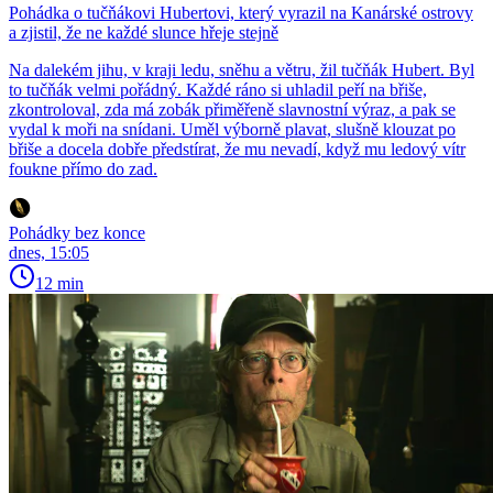
Pohádka o tučňákovi Hubertovi, který vyrazil na Kanárské ostrovy
a zjistil, že ne každé slunce hřeje stejně
Na dalekém jihu, v kraji ledu, sněhu a větru, žil tučňák Hubert. Byl
to tučňák velmi pořádný. Každé ráno si uhladil peří na břiše,
zkontroloval, zda má zobák přiměřeně slavnostní výraz, a pak se
vydal k moři na snídani. Uměl výborně plavat, slušně klouzat po
břiše a docela dobře předstírat, že mu nevadí, když mu ledový vítr
foukne přímo do zad.
Pohádky bez konce
dnes, 15:05
12 min