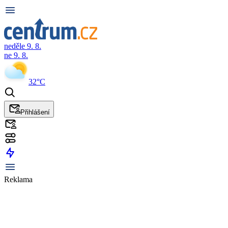
neděle 9. 8.
ne 9. 8.
32°C
Přihlášení
Reklama