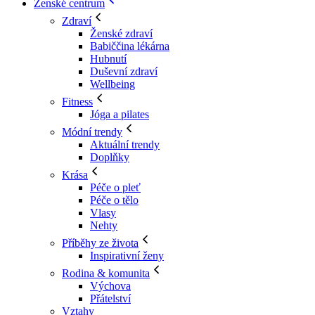
Ženské centrum
Zdraví
Ženské zdraví
Babiččina lékárna
Hubnutí
Duševní zdraví
Wellbeing
Fitness
Jóga a pilates
Módní trendy
Aktuální trendy
Doplňky
Krása
Péče o pleť
Péče o tělo
Vlasy
Nehty
Příběhy ze života
Inspirativní ženy
Rodina & komunita
Výchova
Přátelství
Vztahy