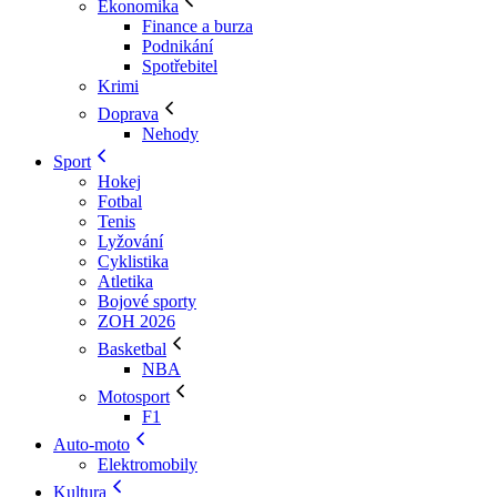
Ekonomika
Finance a burza
Podnikání
Spotřebitel
Krimi
Doprava
Nehody
Sport
Hokej
Fotbal
Tenis
Lyžování
Cyklistika
Atletika
Bojové sporty
ZOH 2026
Basketbal
NBA
Motosport
F1
Auto-moto
Elektromobily
Kultura