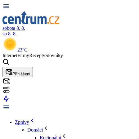
sobota 8. 8.
so 8. 8.
23°C
Internet
Firmy
Recepty
Slovníky
Přihlášení
Zprávy
Domácí
Regionální