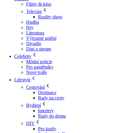
Filmy & kino
Televize
Reality show
Hudba
Hry
Literatura
Výtvarné umění
Divadlo
Digi a stream
Celebrity
Módní policie
Pro pamětníky
Nové tváře
Lifestyle
Cestování
Destinace
Rady na cesty
Bydlení
Interiery
Rady do domu
DIY
Pro kutily