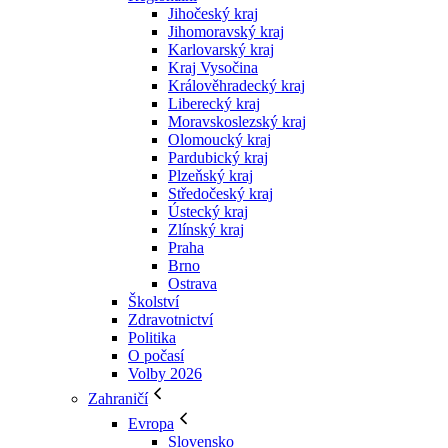
Jihočeský kraj
Jihomoravský kraj
Karlovarský kraj
Kraj Vysočina
Králověhradecký kraj
Liberecký kraj
Moravskoslezský kraj
Olomoucký kraj
Pardubický kraj
Plzeňský kraj
Středočeský kraj
Ústecký kraj
Zlínský kraj
Praha
Brno
Ostrava
Školství
Zdravotnictví
Politika
O počasí
Volby 2026
Zahraničí
Evropa
Slovensko