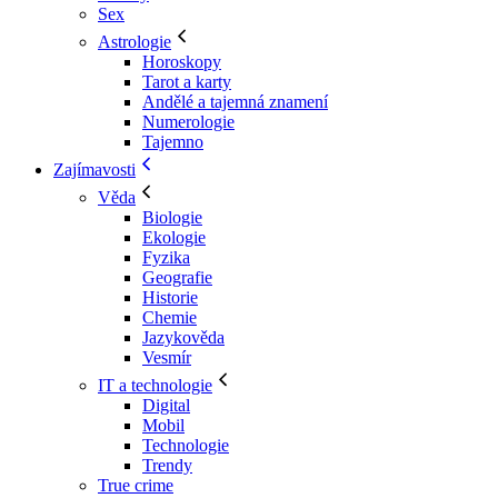
Sex
Astrologie
Horoskopy
Tarot a karty
Andělé a tajemná znamení
Numerologie
Tajemno
Zajímavosti
Věda
Biologie
Ekologie
Fyzika
Geografie
Historie
Chemie
Jazykověda
Vesmír
IT a technologie
Digital
Mobil
Technologie
Trendy
True crime