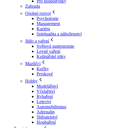
Pro hospodyňky
Zahrada
Osobní rozvoj
Psychologie
Management
Kariéra
Spiritualita a náboženství
Jídlo a vaření
Světová gastronomie
Levné vaření
Kulinářské triky
Mazlíčci
Kočky
Pejskové
Hobby
Modelářství
Včelařství
Rybaření
Letectví
Automobilismus
Adrenalin
Sběratelství
Houbaření