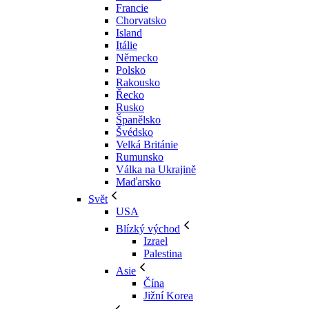
Francie
Chorvatsko
Island
Itálie
Německo
Polsko
Rakousko
Řecko
Rusko
Španělsko
Švédsko
Velká Británie
Rumunsko
Válka na Ukrajině
Maďarsko
Svět
USA
Blízký východ
Izrael
Palestina
Asie
Čína
Jižní Korea