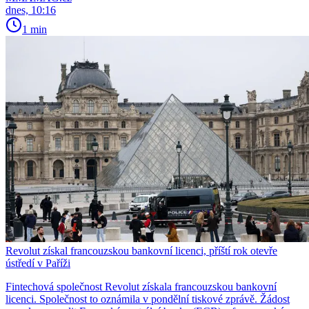
dnes, 10:16
1 min
Revolut získal francouzskou bankovní licenci, příští rok otevře
ústředí v Paříži
Fintechová společnost Revolut získala francouzskou bankovní
licenci. Společnost to oznámila v pondělní tiskové zprávě. Žádost