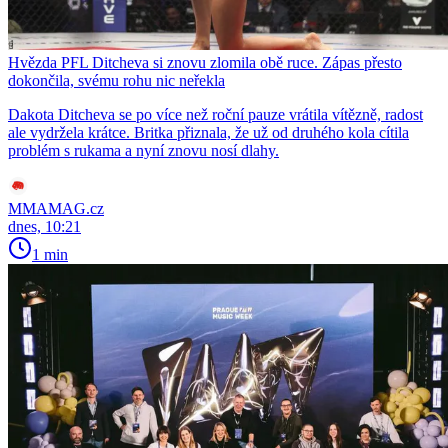
Hvězda PFL Ditcheva si znovu zlomila obě ruce. Zápas přesto
dokončila, svému rohu nic neřekla
Dakota Ditcheva se po více než roční pauze vrátila vítězně, radost
ale vydržela krátce. Britka přiznala, že už od druhého kola cítila
problém s rukama a nyní znovu nosí dlahy.
MMAMAG.cz
dnes, 10:21
1 min