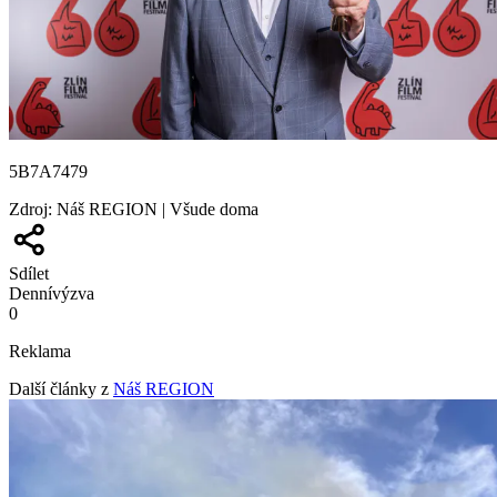
5B7A7479
Zdroj
:
Náš REGION | Všude doma
Sdílet
Denní
výzva
0
Reklama
Další články z
Náš REGION