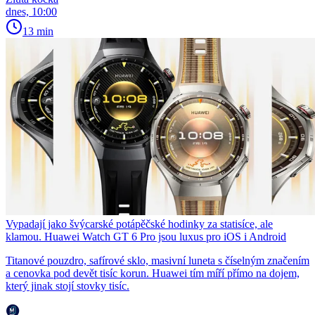
dnes, 10:00
13 min
Vypadají jako švýcarské potápěčské hodinky za statisíce, ale
klamou. Huawei Watch GT 6 Pro jsou luxus pro iOS i Android
Titanové pouzdro, safírové sklo, masivní luneta s číselným značením
a cenovka pod devět tisíc korun. Huawei tím míří přímo na dojem,
který jinak stojí stovky tisíc.