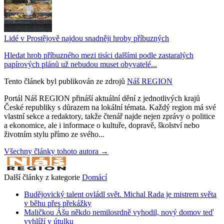
Lidé v Prostějově najdou snadněji hroby příbuzných
Hledat hrob příbuzného mezi tisíci dalšími podle zastaralých
papírových plánů už nebudou muset obyvatelé...
Tento článek byl publikován ze zdrojů
Náš REGION
Portál Náš REGION přináší aktuální dění z jednotlivých krajů
České republiky s důrazem na lokální témata. Každý region má své
vlastní sekce a redaktory, takže čtenář najde nejen zprávy o politice
a ekonomice, ale i informace o kultuře, dopravě, školství nebo
životním stylu přímo ze svého...
Všechny články tohoto autora →
Další články z kategorie
Domácí
Budějovický talent ovládl svět. Michal Rada je mistrem světa
v běhu přes překážky
Maličkou Ášu někdo nemilosrdně vyhodil, nový domov teď
vyhlíží v útulku