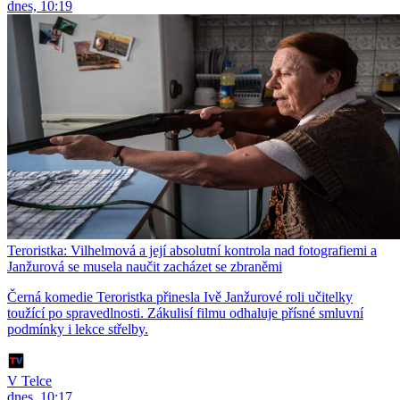
dnes, 10:19
Teroristka: Vilhelmová a její absolutní kontrola nad fotografiemi a
Janžurová se musela naučit zacházet se zbraněmi
Černá komedie Teroristka přinesla Ivě Janžurové roli učitelky
toužící po spravedlnosti. Zákulisí filmu odhaluje přísné smluvní
podmínky i lekce střelby.
V Telce
dnes, 10:17