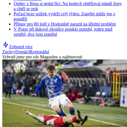
Opilec z Brna si nedal říct. Na hodech obtěžoval mladé ženy
a chtěl se prát
Počasí beze srážek vydrží celý týden. Zapršet může jen v
pondělí
Přístav pro 80 lodí v Hodoníně narazil na úřední problém
V Praze při tlakové zkoušce prasklo potrubí, jeden muž
zemřel, dva jsou zranění
Zobrazit více
Zprávy
Domácí
Regionální
Vybrali jsme pro vás
Magazíny a zajímavosti