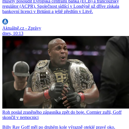
musely posoudit Evropská centrální banka (ECB) a francouzský
regulátor (ACPR). Společnost sídlící v Londýně už dříve získala
bankovní licenci v Británii a ještě předtím v Litvě.
Aktuálně.cz - Zprávy
dnes, 10:13
Roh poslal zraněného zápasníka zpět do boje. Cormier zuřil, Goff
skončil v nemocnici
Billy Ray Goff měl po druhém kole výrazně oteklé pravé oko,