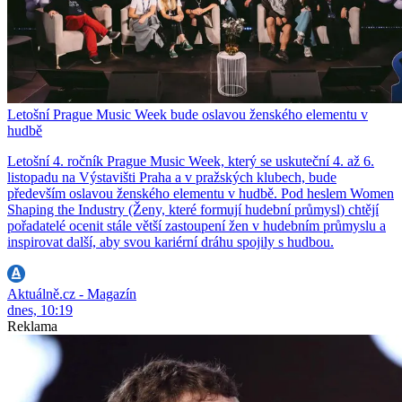
Letošní Prague Music Week bude oslavou ženského elementu v
hudbě
Letošní 4. ročník Prague Music Week, který se uskuteční 4. až 6.
listopadu na Výstavišti Praha a v pražských klubech, bude
především oslavou ženského elementu v hudbě. Pod heslem Women
Shaping the Industry (Ženy, které formují hudební průmysl) chtějí
pořadatelé ocenit stále větší zastoupení žen v hudebním průmyslu a
inspirovat další, aby svou kariérní dráhu spojily s hudbou.
Aktuálně.cz - Magazín
dnes, 10:19
Reklama