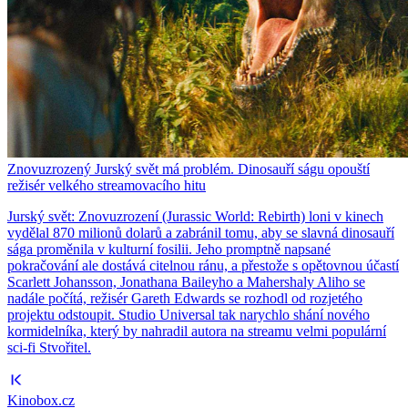
Znovuzrozený Jurský svět má problém. Dinosauří ságu opouští
režisér velkého streamovacího hitu
Jurský svět: Znovuzrození (Jurassic World: Rebirth) loni v kinech
vydělal 870 milionů dolarů a zabránil tomu, aby se slavná dinosauří
sága proměnila v kulturní fosilii. Jeho promptně napsané
pokračování ale dostává citelnou ránu, a přestože s opětovnou účastí
Scarlett Johansson, Jonathana Baileyho a Mahershaly Aliho se
nadále počítá, režisér Gareth Edwards se rozhodl od rozjetého
projektu odstoupit. Studio Universal tak narychlo shání nového
kormidelníka, který by nahradil autora na streamu velmi populární
sci-fi Stvořitel.
Kinobox.cz