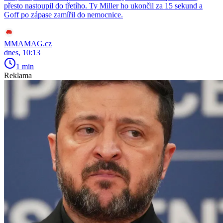
přesto nastoupil do třetího. Ty Miller ho ukončil za 15 sekund a
Goff po zápase zamířil do nemocnice.
MMAMAG.cz
dnes, 10:13
1 min
Reklama