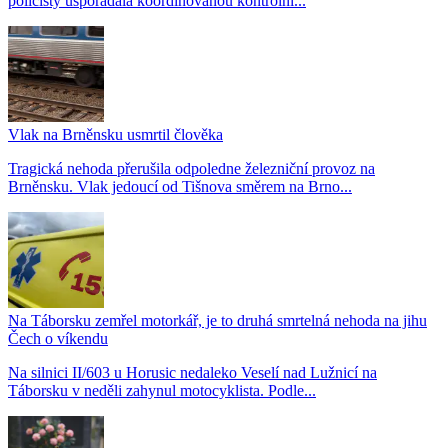
policisty uspořádala koordinovanou kontrolní...
Vlak na Brněnsku usmrtil člověka
Tragická nehoda přerušila odpoledne železniční provoz na
Brněnsku. Vlak jedoucí od Tišnova směrem na Brno...
Na Táborsku zemřel motorkář, je to druhá smrtelná nehoda na jihu
Čech o víkendu
Na silnici II/603 u Horusic nedaleko Veselí nad Lužnicí na
Táborsku v neděli zahynul motocyklista. Podle...