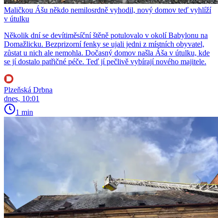
Maličkou Ášu někdo nemilosrdně vyhodil, nový domov teď vyhlíží
v útulku
Několik dní se devítiměsíční štěně potulovalo v okolí Babylonu na
Domažlicku. Bezprizorní fenky se ujali jedni z místních obyvatel,
zůstat u nich ale nemohla. Dočasný domov našla Áša v útulku, kde
se jí dostalo patřičné péče. Teď jí pečlivě vybírají nového majitele.
Plzeňská Drbna
dnes, 10:01
1 min