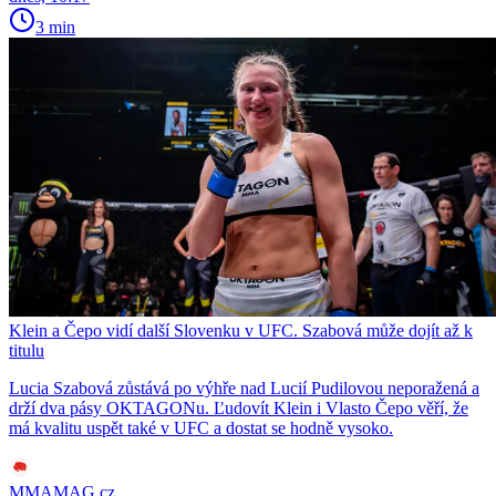
3 min
Klein a Čepo vidí další Slovenku v UFC. Szabová může dojít až k
titulu
Lucia Szabová zůstává po výhře nad Lucií Pudilovou neporažená a
drží dva pásy OKTAGONu. Ľudovít Klein i Vlasto Čepo věří, že
má kvalitu uspět také v UFC a dostat se hodně vysoko.
MMAMAG.cz