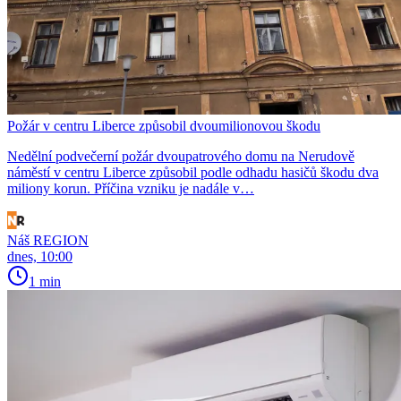
Požár v centru Liberce způsobil dvoumilionovou škodu
Nedělní podvečerní požár dvoupatrového domu na Nerudově
náměstí v centru Liberce způsobil podle odhadu hasičů škodu dva
miliony korun. Příčina vzniku je nadále v…
Náš REGION
dnes, 10:00
1 min