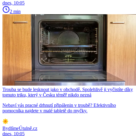
dnes, 10:05
2 min
Trouba se bude lesknout jako v obchodě. Spolehlivě ji vyčistíte díky
tomuto triku, který v Česku téměř nikdo nezná
Nebaví vás pracné drhnutí připálenin v troubě? Efektivního
pomocníka najdete v malé tabletě do myčky.
BydlímeÚtulně.cz
dnes, 10:05