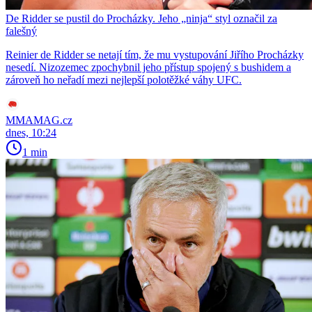
De Ridder se pustil do Procházky. Jeho „ninja“ styl označil za
falešný
Reinier de Ridder se netají tím, že mu vystupování Jiřího Procházky
nesedí. Nizozemec zpochybnil jeho přístup spojený s bushidem a
zároveň ho neřadí mezi nejlepší polotěžké váhy UFC.
MMAMAG.cz
dnes, 10:24
1 min