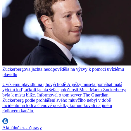
Zuckerbergova jachta neodpověděla na výzvy k pomoci uvízlému
plavidlu
Uvízlému plavidlu na jihovýchodě Aljašky musela pomáhat malá
výletní loď, ačkoli jachta šéfa společnosti Meta Marka Zuckerberga
byla k místu blíže. Informoval o tom server The Guardian.
Zuckerberg podle prohlášení svého mluvčího nebyl v době
incidentu na lodi a členové posádky komunikovali na jiném
rádiovém kanálu.
Aktuálně.cz - Zprávy