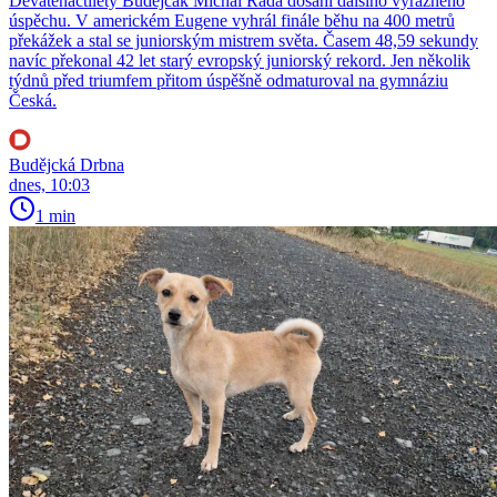
Devatenáctiletý Budějčák Michal Rada dosáhl dalšího výrazného
úspěchu. V americkém Eugene vyhrál finále běhu na 400 metrů
překážek a stal se juniorským mistrem světa. Časem 48,59 sekundy
navíc překonal 42 let starý evropský juniorský rekord. Jen několik
týdnů před triumfem přitom úspěšně odmaturoval na gymnáziu
Česká.
Budějcká Drbna
dnes, 10:03
1 min