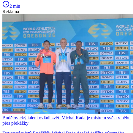
2 min
Reklama
Budějovický talent ovládl svět. Michal Rada je mistrem světa v běhu
přes překážky