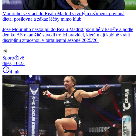
Mourinho se vrací do Realu Madrid s tvrdým režimem: povinná
dieta, posilovna a zákaz léčby mimo klub
José Mourinho nastoupil do Realu Madrid podruhé v kariéře a podle
deníku AS okamžitě zavedl trojici pravidel, která mají kabině vrátit
disciplínu ztracenou v turbulentní sezoně 2025/26.
SportyŽivě
dnes, 10:23
4 min