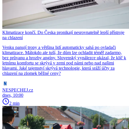
Klimatizace končí. Do Česka pronikají nesrovnatelně lepší přístroje
na chlazení
Venku panují tropy a většina lidí automaticky sahá po ovladači
klimatizace. Málokdo ale tuší, že dům lze ochladit téměř zadarmo,
bez průvanu a hrozby angíny. Slovenský vynálezce ukázal, že klíč k
letnímu komfortu se skrývá v zemi pod námi nebo nad našimi
hlavami. Jaké tajemství skrývá technologie, která sráží účty za
chlazení na zlomek běžné ceny?
NESPECHEJ.cz
dnes, 10:00
2 min