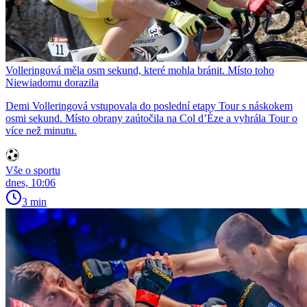
Volleringová měla osm sekund, které mohla bránit. Místo toho
Niewiadomu dorazila
Demi Volleringová vstupovala do poslední etapy Tour s náskokem
osmi sekund. Místo obrany zaútočila na Col d’Èze a vyhrála Tour o
více než minutu.
Vše o sportu
dnes, 10:06
3 min