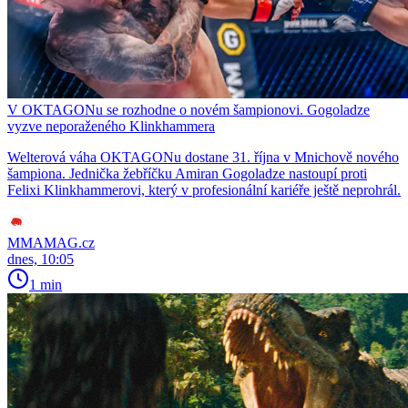
V OKTAGONu se rozhodne o novém šampionovi. Gogoladze
vyzve neporaženého Klinkhammera
Welterová váha OKTAGONu dostane 31. října v Mnichově nového
šampiona. Jednička žebříčku Amiran Gogoladze nastoupí proti
Felixi Klinkhammerovi, který v profesionální kariéře ještě neprohrál.
MMAMAG.cz
dnes, 10:05
1 min