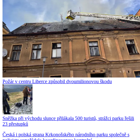
Požár v centru Liberce způsobil dvoumilionovou škodu
Sněžka při východu slunce přilákala 500 turistů, strážci parku řešili
23 přestupků
Česká i polská strana Krkonošského národního parku společně s