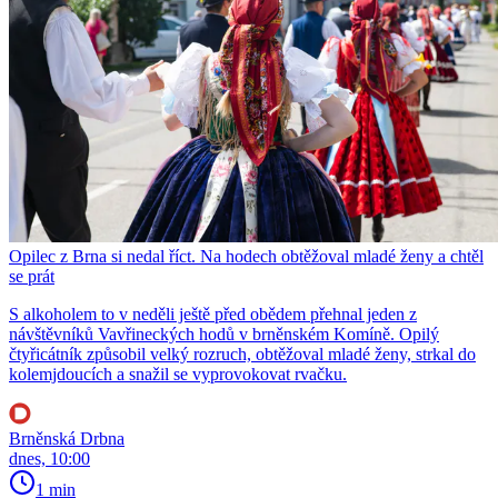
Opilec z Brna si nedal říct. Na hodech obtěžoval mladé ženy a chtěl
se prát
S alkoholem to v neděli ještě před obědem přehnal jeden z
návštěvníků Vavřineckých hodů v brněnském Komíně. Opilý
čtyřicátník způsobil velký rozruch, obtěžoval mladé ženy, strkal do
kolemjdoucích a snažil se vyprovokovat rvačku.
Brněnská Drbna
dnes, 10:00
1 min