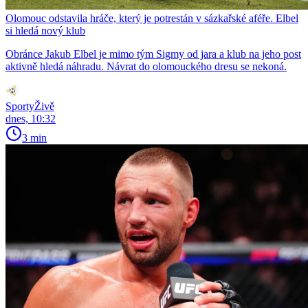
Olomouc odstavila hráče, který je potrestán v sázkařské aféře. Elbel
si hledá nový klub
Obránce Jakub Elbel je mimo tým Sigmy od jara a klub na jeho post
aktivně hledá náhradu. Návrat do olomouckého dresu se nekoná.
SportyŽivě
dnes, 10:32
3 min