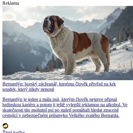
Reklama
Bernardýn: horský záchranář, kterému člověk přivěsil na krk
soudek, který nikdy nenosil
Bernardýn je jeden z mála psů, kterým člověk nejprve připsal
hrdinskou kariéru a potom ji ještě vylepšil reklamou na alkohol. Ve
skutečnosti tito mohutní psi po staletí pomáhali hledat ztracené
cestující v nebezpečném průsmyku Velkého svatého Bernarda.
Žlutá kočka