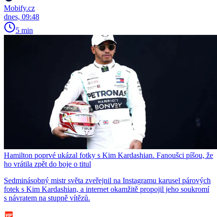
Mobify.cz
dnes, 09:48
5 min
Hamilton poprvé ukázal fotky s Kim Kardashian. Fanoušci píšou, že
ho vrátila zpět do boje o titul
Sedminásobný mistr světa zveřejnil na Instagramu karusel párových
fotek s Kim Kardashian, a internet okamžitě propojil jeho soukromí
s návratem na stupně vítězů.