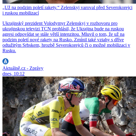
„Už na podzim poletí rakety.“ Zelenskyj varoval před Severokorejci
i ruskou mobilizací
Ukrajinský prezident Volodymyr Zelenskyj v rozhovoru pro
ukrajinskou televizi TCN prohlásil, že Ukrajina bude na ruskou
agresi odpovídat se stále větší intenzitou. Mluvil o tom, že už na
podzim poletí nové rakety na Rusko. Zmínil také vztahy s dříve
odtažitým Srbskem, hrozbě Severokorejců či o možné mobilizaci v
Rusku.
Aktuálně.cz - Zprávy
dnes, 10:12