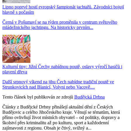
Lipno poprvé hostí evropský šampionát jachtařů. Závodníci bojují
hlavně s počasím
Černá v Pošumaví se na týden proměnila v centrum světového
mládežnického jachtingu. Na historicky prvním...
Kulturní tipy: Jižní Čechy nabídnou poutě, oslavy výročí hasičů i
plavení dřeva
Další srpnový víkend na jihu Čech nabídne tradiční poutě ve
Strunkovicích nad Blanicí, Volyni nebo Vacově....
Tento článek byl publikován ze zdrojů
Budějcká Drbna
Články z Budějcké Drbny přinášejí aktuální dění z Českých
Budějovic a celého Jihočeského kraje. Věnují se tématům, která
přímo ovlivňují život místních obyvatel – od politiky, dopravy a
školství přes kriminalitu až po kulturu, sport a každodenní
zajímavosti z regionu. Obsah je čtivý, svižný a...