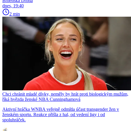
Brněnská Drbna
dnes, 19:40
2 min
Chci chránit mladé dívky, neměly by hrát proti biologickým mužům,
říká hvězda ženské NBA Cunninghamová
Aktivní hráčka WNBA veřejně odmítla účast transgender žen v
ženském sportu. Reakce přišla z hal, od vedení ligy i od
spoluhráček.