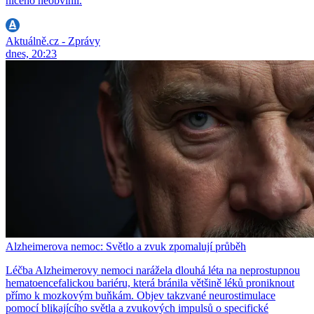
ničeho neobvinil.
Aktuálně.cz - Zprávy
dnes, 20:23
Alzheimerova nemoc: Světlo a zvuk zpomalují průběh
Léčba Alzheimerovy nemoci narážela dlouhá léta na neprostupnou
hematoencefalickou bariéru, která bránila většině léků proniknout
přímo k mozkovým buňkám. Objev takzvané neurostimulace
pomocí blikajícího světla a zvukových impulsů o specifické