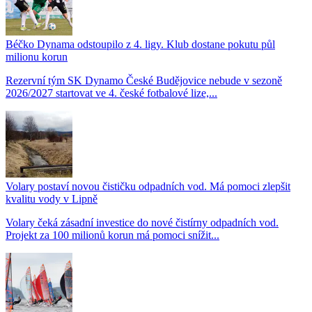
Béčko Dynama odstoupilo z 4. ligy. Klub dostane pokutu půl
milionu korun
Rezervní tým SK Dynamo České Budějovice nebude v sezoně
2026/2027 startovat ve 4. české fotbalové lize,...
Volary postaví novou čističku odpadních vod. Má pomoci zlepšit
kvalitu vody v Lipně
Volary čeká zásadní investice do nové čistírny odpadních vod.
Projekt za 100 milionů korun má pomoci snížit...