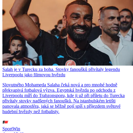
Salah je v Turecku za boha. Stovky fanoušků přivítaly legendu
Liverpoolu jako filmovou hvězdu
Slovutného Mohameda Salaha čeká nová a pro mnohé hodně
překvapivá fotbalová výzva. Egyptská hvězda po odchodu z
Liverpoolu míří do Trabzonsporu, kde ji už při příletu do Turecka
přivítaly stovky nadšených fanoušků. Na istanbulském letišti
panovala atmosféra, jaká se běžně pojí spíš s příjezdem světové
hudební hvězdy než fotbalisty.
SportWin