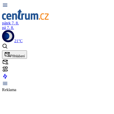
pátek 7. 8.
pá 7. 8.
21°C
Přihlášení
Reklama