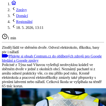
Zprávy
Domácí
Regionální
18. 5. 2026, 13:11
1 min
Zloděj řádil ve sběrném dvoře. Odvezl elektrokolo, tříkolku, basy
piv i nářadí
Přidejte si obsah Centrum.cz do oblíbených zdrojů pro Google
hledání a Google zprávy
Policisté z Týna nad Vltavou vyšetřují neobvyklou krádež ve
sběrném dvoře v jedné z okolních obcí. Neznámý pachatel si z
areálu odnesl prakticky vše, co mu přišlo pod ruku. Kromě
elektrokola a pracovní elektrotříkolky zmizely také přepravky s
pivními lahvemi nebo nářadí. Celková škoda se vyšplhala na téměř
65 tisíc korun.