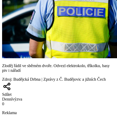
Zloděj řádil ve sběrném dvoře. Odvezl elektrokolo, tříkolku, basy
piv i nářadí
Zdroj
:
Budějcká Drbna | Zprávy z Č. Budějovic a jižních Čech
Sdílet
Denní
výzva
0
Reklama