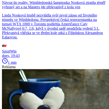
Návrat do reality. Wimbledonská šampionka Nosková ztratila téměř
vyhraný set a na Masters jde překvapivě z kola ven
Linda Nosková hrubě nezvládla svůj první zápas od životního
triumfu ve Wimbledonu. Perspektivní česká reprezentantka na
turnaji WTA 1000 v Torontu podlehla Američance Caty
McNallyové 6:7, 1:6, když v úvodní sadě neudržela vedení 5:1.
Překvapivá vítězka se ve třetím kole utká s Filipínkou Alexandrou
Ealaovou.
SportWin
dnes, 19:43
1 min
Reklama