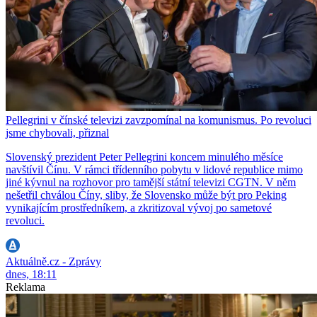
Pellegrini v čínské televizi zavzpomínal na komunismus. Po revoluci
jsme chybovali, přiznal
Slovenský prezident Peter Pellegrini koncem minulého měsíce
navštívil Čínu. V rámci třídenního pobytu v lidové republice mimo
jiné kývnul na rozhovor pro tamější státní televizi CGTN. V něm
nešetřil chválou Číny, sliby, že Slovensko může být pro Peking
vynikajícím prostředníkem, a zkritizoval vývoj po sametové
revoluci.
Aktuálně.cz - Zprávy
dnes, 18:11
Reklama