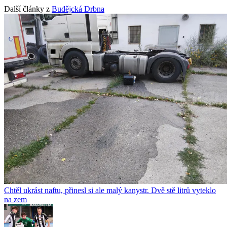
Další články z
Budějcká Drbna
Chtěl ukrást naftu, přinesl si ale malý kanystr. Dvě stě litrů vyteklo
na zem