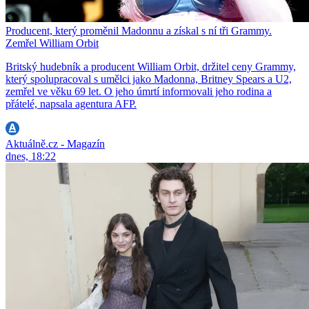
Producent, který proměnil Madonnu a získal s ní tři Grammy.
Zemřel William Orbit
Britský hudebník a producent William Orbit, držitel ceny Grammy,
který spolupracoval s umělci jako Madonna, Britney Spears a U2,
zemřel ve věku 69 let. O jeho úmrtí informovali jeho rodina a
přátelé, napsala agentura AFP.
Aktuálně.cz - Magazín
dnes, 18:22