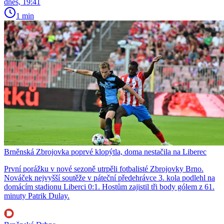
dnes, 19:41
1 min
Brněnská Zbrojovka poprvé klopýtla, doma nestačila na Liberec
První porážku v nové sezoně utrpěli fotbalisté Zbrojovky Brno.
Nováček nejvyšší soutěže v páteční předehrávce 3. kola podlehl na
domácím stadionu Liberci 0:1. Hostům zajistil tři body gólem z 61.
minuty Patrik Dulay.