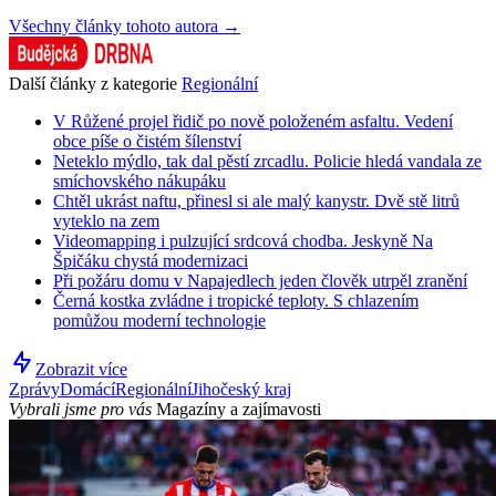
Všechny články tohoto autora →
Další články z kategorie
Regionální
V Růžené projel řidič po nově položeném asfaltu. Vedení
obce píše o čistém šílenství
Neteklo mýdlo, tak dal pěstí zrcadlu. Policie hledá vandala ze
smíchovského nákupáku
Chtěl ukrást naftu, přinesl si ale malý kanystr. Dvě stě litrů
vyteklo na zem
Videomapping i pulzující srdcová chodba. Jeskyně Na
Špičáku chystá modernizaci
Při požáru domu v Napajedlech jeden člověk utrpěl zranění
Černá kostka zvládne i tropické teploty. S chlazením
pomůžou moderní technologie
Zobrazit více
Zprávy
Domácí
Regionální
Jihočeský kraj
Vybrali jsme pro vás
Magazíny a zajímavosti