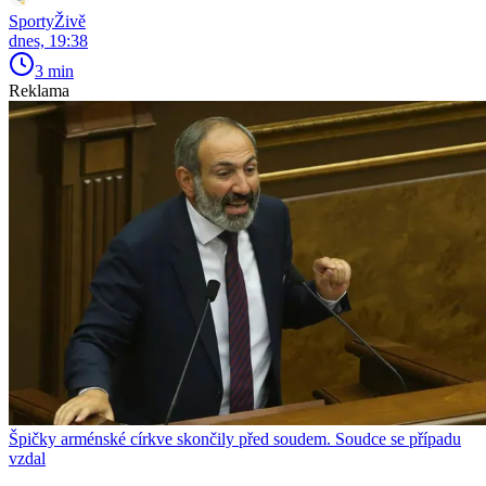
SportyŽivě
dnes, 19:38
3 min
Reklama
Špičky arménské církve skončily před soudem. Soudce se případu
vzdal