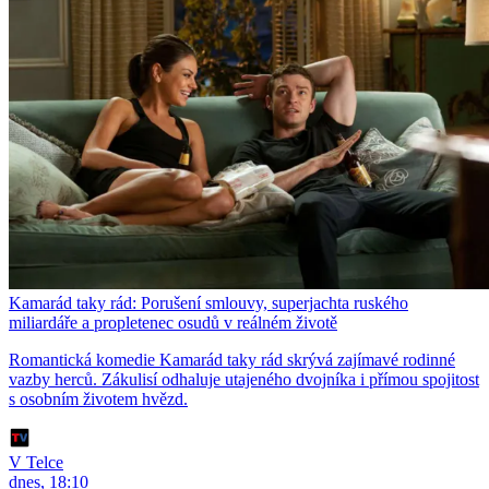
Kamarád taky rád: Porušení smlouvy, superjachta ruského
miliardáře a propletenec osudů v reálném životě
Romantická komedie Kamarád taky rád skrývá zajímavé rodinné
vazby herců. Zákulisí odhaluje utajeného dvojníka i přímou spojitost
s osobním životem hvězd.
V Telce
dnes, 18:10