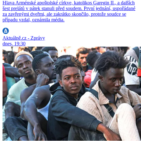
Hlava Arménské apoštolské církve, katolikos Garegin II., a dalších
šest prelátů v pátek stanuli před soudem. První jednání, uspořádané
za zavřenými dveřmi, ale zakrátko skončilo, protože soudce se
případu vzdal, oznámila média.
Aktuálně.cz - Zprávy
dnes, 19:30