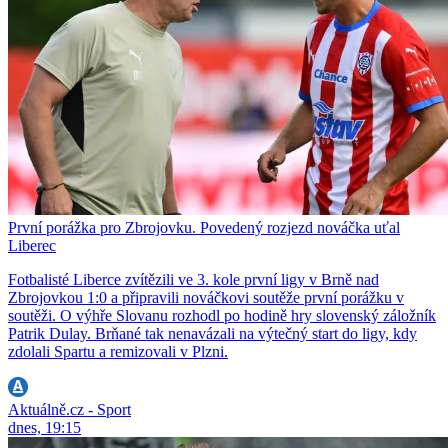
První porážka pro Zbrojovku. Povedený rozjezd nováčka uťal
Liberec
Fotbalisté Liberce zvítězili ve 3. kole první ligy v Brně nad
Zbrojovkou 1:0 a připravili nováčkovi soutěže první porážku v
soutěži. O výhře Slovanu rozhodl po hodině hry slovenský záložník
Patrik Dulay. Brňané tak nenavázali na výtečný start do ligy, kdy
zdolali Spartu a remizovali v Plzni.
Aktuálně.cz - Sport
dnes, 19:15