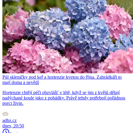
Půl skleničky pod keř a hortenzie kvetou do října. Zahrádkáři to
mají doma a nevědí
Hortenzie chtějí péči obzvlášť v létě, když se jim z květů dělají
nadýchané koule jako z pohádky. Právě tehdy potřebují pořádnou
porci živin.
adbz.cz
dnes, 20:50