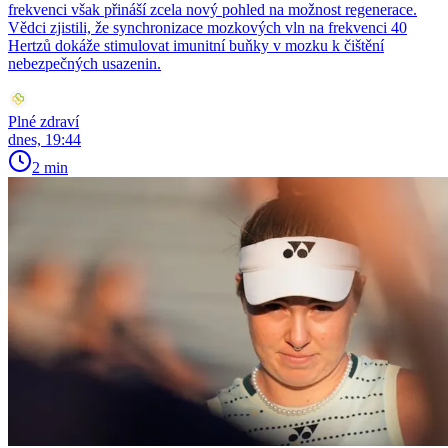
frekvenci však přináší zcela nový pohled na možnost regenerace.
Vědci zjistili, že synchronizace mozkových vln na frekvenci 40
Hertzů dokáže stimulovat imunitní buňky v mozku k čištění
nebezpečných usazenin.
Plné zdraví
dnes, 19:44
2 min