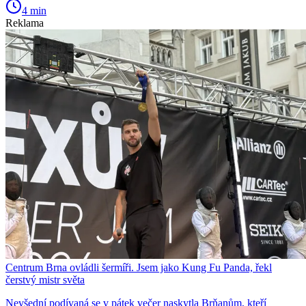
4 min
Reklama
Centrum Brna ovládli šermíři. Jsem jako Kung Fu Panda, řekl
čerstvý mistr světa
Nevšední podívaná se v pátek večer naskytla Brňanům, kteří