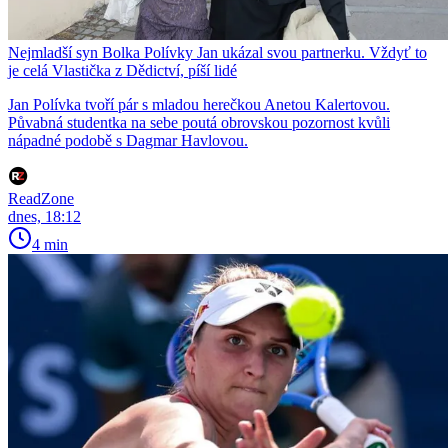
Nejmladší syn Bolka Polívky Jan ukázal svou partnerku. Vždyť to
je celá Vlastička z Dědictví, píší lidé
Jan Polívka tvoří pár s mladou herečkou Anetou Kalertovou.
Půvabná studentka na sebe poutá obrovskou pozornost kvůli
nápadné podobě s Dagmar Havlovou.
ReadZone
dnes, 18:12
4 min