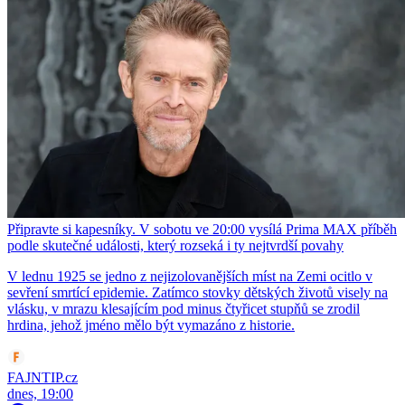
Připravte si kapesníky. V sobotu ve 20:00 vysílá Prima MAX příběh
podle skutečné události, který rozseká i ty nejtvrdší povahy
V lednu 1925 se jedno z nejizolovanějších míst na Zemi ocitlo v
sevření smrtící epidemie. Zatímco stovky dětských životů visely na
vlásku, v mrazu klesajícím pod minus čtyřicet stupňů se zrodil
hrdina, jehož jméno mělo být vymazáno z historie.
FAJNTIP.cz
dnes, 19:00