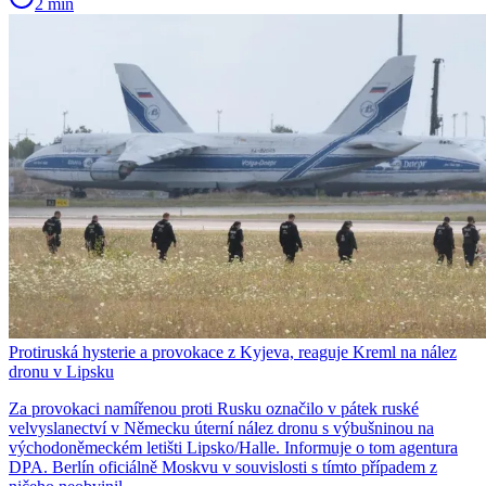
2 min
Protiruská hysterie a provokace z Kyjeva, reaguje Kreml na nález
dronu v Lipsku
Za provokaci namířenou proti Rusku označilo v pátek ruské
velvyslanectví v Německu úterní nález dronu s výbušninou na
východoněmeckém letišti Lipsko/Halle. Informuje o tom agentura
DPA. Berlín oficiálně Moskvu v souvislosti s tímto případem z