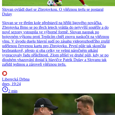
Slovan ovládl duel se Zbrojovkou. O vítěznou trefu se postaral
Dulay
Slovan se ve třetím kole představil na hřišti ligového nováčka.
Zbrojovka Brno se po třech letech vrátila do nejvyšší soutěže a do
nové sezony vstoupila ve výborné formě. Slovan naopak po
bojovném výkonu proti Teplicím chtěl znovu naskočit na vítěznou
vlnu. V úvodu duelu hlavní sudí po zásahu videorozhodčího zrušil
udělenou červenou kartu pro Zbrojovku. První půle tak skončila
bezbrankově, přesto si oba celky ve velmi náročném utkání
vypracovaly řadu příležitostí. Zlom přišel ve druhé půli, kdy se po
dlouhém vhazování dostal k hlavičce Patrik Dulay a Slovanu tak
zařídil jedinou a zároveň vítěznou trefu.
Liberecká Drbna
dnes, 19:24
2 min