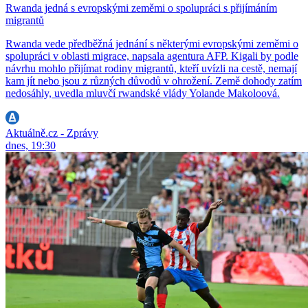
Rwanda jedná s evropskými zeměmi o spolupráci s přijímáním
migrantů
Rwanda vede předběžná jednání s některými evropskými zeměmi o
spolupráci v oblasti migrace, napsala agentura AFP. Kigali by podle
návrhu mohlo přijímat rodiny migrantů, kteří uvízli na cestě, nemají
kam jít nebo jsou z různých důvodů v ohrožení. Země dohody zatím
nedosáhly, uvedla mluvčí rwandské vlády Yolande Makoloová.
Aktuálně.cz - Zprávy
dnes, 19:30