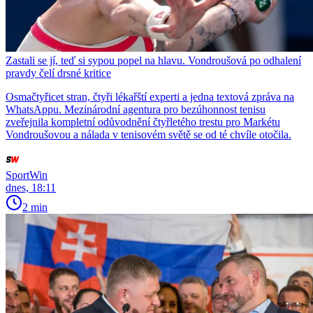
Zastali se jí, teď si sypou popel na hlavu. Vondroušová po odhalení
pravdy čelí drsné kritice
Osmačtyřicet stran, čtyři lékařští experti a jedna textová zpráva na
WhatsAppu. Mezinárodní agentura pro bezúhonnost tenisu
zveřejnila kompletní odůvodnění čtyřletého trestu pro Markétu
Vondroušovou a nálada v tenisovém světě se od té chvíle otočila.
SportWin
dnes, 18:11
2 min