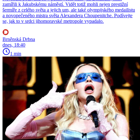
zamířili k Jakubskému náměstí. Vidět totiž mohli nejen prestižní
šermíře z celého světa a jejich um, ale také olympijského medailistu
a novopečeného mistra světa Alexandera Choupenitche. Podívejte
se, jak to v srdci jihomoravské metropole vypadalo.
Brněnská Drbna
dnes, 18:40
1 min