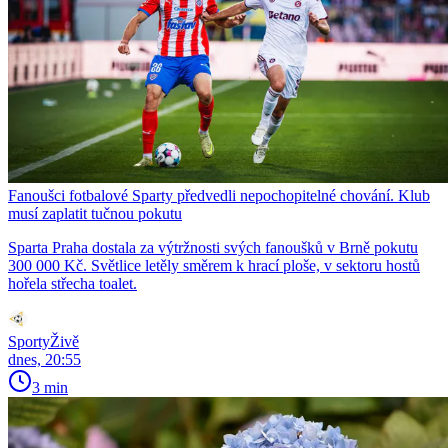
Fanoušci fotbalové Sparty předvedli nepochopitelné chování. Klub
musí zaplatit tučnou pokutu
Sparta Praha dostala za výtržnosti svých fanoušků v Brně pokutu
300 000 Kč. Světlice letěly směrem k hrací ploše, v sektoru hostů
hořela střecha toalet.
SportyŽivě
dnes, 20:55
3 min