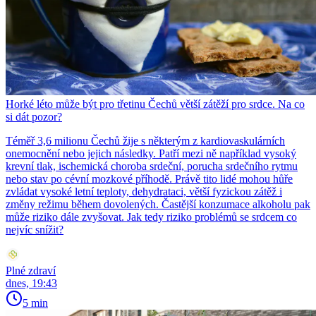
Horké léto může být pro třetinu Čechů větší zátěží pro srdce. Na co
si dát pozor?
Téměř 3,6 milionu Čechů žije s některým z kardiovaskulárních
onemocnění nebo jejich následky. Patří mezi ně například vysoký
krevní tlak, ischemická choroba srdeční, porucha srdečního rytmu
nebo stav po cévní mozkové příhodě. Právě tito lidé mohou hůře
zvládat vysoké letní teploty, dehydrataci, větší fyzickou zátěž i
změny režimu během dovolených. Častější konzumace alkoholu pak
může riziko dále zvyšovat. Jak tedy riziko problémů se srdcem co
nejvíc snížit?
Plné zdraví
dnes, 19:43
5 min