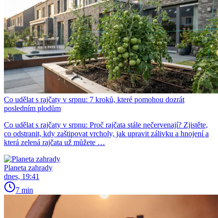
Co udělat s rajčaty v srpnu: 7 kroků, které pomohou dozrát
posledním plodům
Co udělat s rajčaty v srpnu: Proč rajčata stále nečervenají? Zjistěte,
co odstranit, kdy zaštipovat vrcholy, jak upravit zálivku a hnojení a
která zelená rajčata už můžete …
Planeta zahrady
dnes, 19:41
7 min