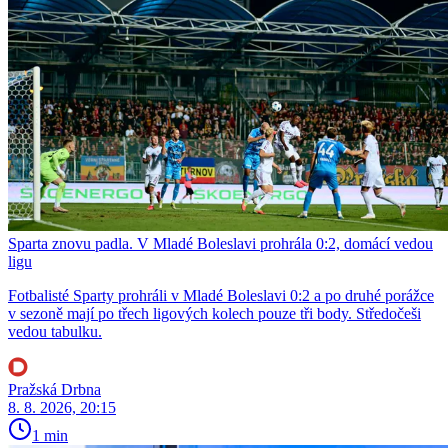
Sparta znovu padla. V Mladé Boleslavi prohrála 0:2, domácí vedou
ligu
Fotbalisté Sparty prohráli v Mladé Boleslavi 0:2 a po druhé porážce
v sezoně mají po třech ligových kolech pouze tři body. Středočeši
vedou tabulku.
Pražská Drbna
8. 8. 2026, 20:15
1 min