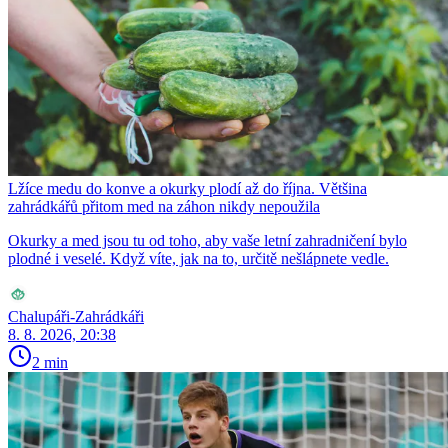
Lžíce medu do konve a okurky plodí až do října. Většina
zahrádkářů přitom med na záhon nikdy nepoužila
Okurky a med jsou tu od toho, aby vaše letní zahradničení bylo
plodné i veselé. Když víte, jak na to, určitě nešlápnete vedle.
Chalupáři-Zahrádkáři
8. 8. 2026, 20:38
2 min