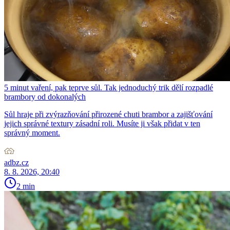
5 minut vaření, pak teprve sůl. Tak jednoduchý trik dělí rozpadlé
brambory od dokonalých
Sůl hraje při zvýrazňování přirozené chuti brambor a zajišťování
jejich správné textury zásadní roli. Musíte ji však přidat v ten
správný moment.
adbz.cz
8. 8. 2026, 20:40
2 min