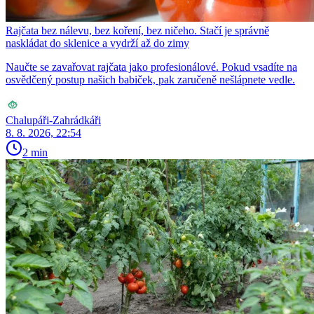
Rajčata bez nálevu, bez koření, bez ničeho. Stačí je správně
naskládat do sklenice a vydrží až do zimy
Naučte se zavařovat rajčata jako profesionálové. Pokud vsadíte na
osvědčený postup našich babiček, pak zaručeně nešlápnete vedle.
Chalupáři-Zahrádkáři
8. 8. 2026, 22:54
2 min