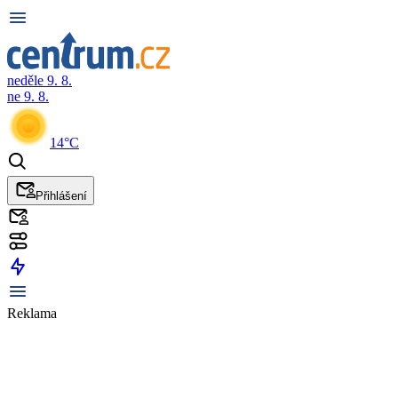
neděle 9. 8.
ne 9. 8.
14°C
Přihlášení
Reklama