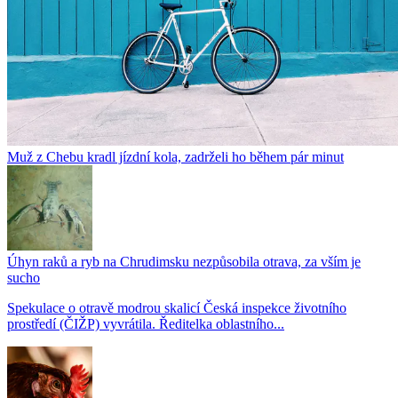
Muž z Chebu kradl jízdní kola, zadrželi ho během pár minut
Úhyn raků a ryb na Chrudimsku nezpůsobila otrava, za vším je
sucho
Spekulace o otravě modrou skalicí Česká inspekce životního
prostředí (ČIŽP) vyvrátila. Ředitelka oblastního...