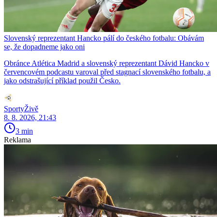
Slovenský reprezentant Hancko pálí do českého fotbalu: Obávám
se, že dopadneme jako oni
Obránce Atlética Madrid a slovenský reprezentant Dávid Hancko v
červencovém podcastu varoval před stagnací slovenského fotbalu, a
jako odstrašující příklad použil Česko.
SportyŽivě
8. 8. 2026, 21:43
3 min
Reklama