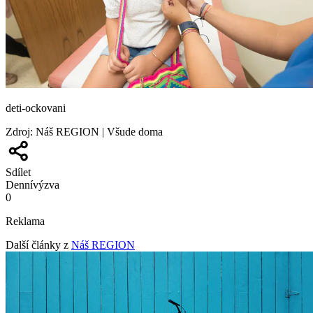
deti-ockovani
Zdroj
:
Náš REGION | Všude doma
Sdílet
Denní
výzva
0
Reklama
Další články z
Náš REGION