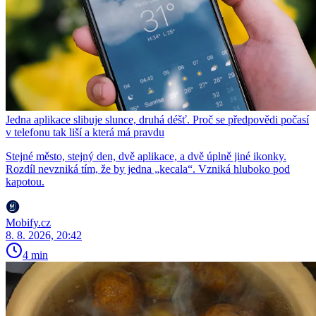
Jedna aplikace slibuje slunce, druhá déšť. Proč se předpovědi počasí
v telefonu tak liší a která má pravdu
Stejné město, stejný den, dvě aplikace, a dvě úplně jiné ikonky.
Rozdíl nevzniká tím, že by jedna „kecala“. Vzniká hluboko pod
kapotou.
Mobify.cz
8. 8. 2026, 20:42
4 min