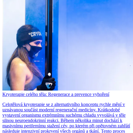
Kryoterapie celého těla: Regenerace a prevence vyhoření
Celotělová kryoterapie se z alternativního konceptu rychle mění v
uznávanou součást moderní regenerační medicíny. Krátkodobé
vystavení organismu extrémnímu suchému chladu vyvolává v těle
silnou neuroendokrinní reakci. Během několika minut dochází k
masivnímu perifernímu stažení cév, po kterém při opětovném zahřátí
následuje intenzivní prokrvení všech orgánů a tkání. Tento proces