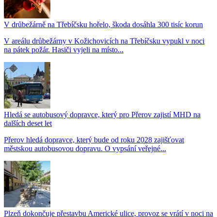
V drůbežárně na Třebíčsku hořelo, škoda dosáhla 300 tisíc korun
V areálu drůbežárny v Kožichovicích na Třebíčsku vypukl v noci
na pátek požár. Hasiči vyjeli na místo...
Hledá se autobusový dopravce, který pro Přerov zajistí MHD na
dalších deset let
Přerov hledá dopravce, který bude od roku 2028 zajišťovat
městskou autobusovou dopravu. O vypsání veřejné...
Plzeň dokončuje přestavbu Americké ulice, provoz se vrátí v noci na