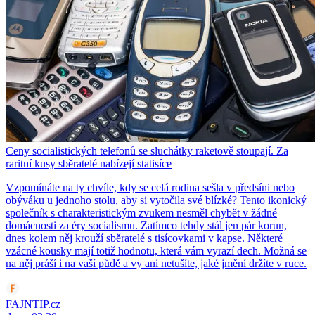
Ceny socialistických telefonů se sluchátky raketově stoupají. Za
raritní kusy sběratelé nabízejí statisíce
Vzpomínáte na ty chvíle, kdy se celá rodina sešla v předsíni nebo
obýváku u jednoho stolu, aby si vytočila své blízké? Tento ikonický
společník s charakteristickým zvukem nesměl chybět v žádné
domácnosti za éry socialismu. Zatímco tehdy stál jen pár korun,
dnes kolem něj krouží sběratelé s tisícovkami v kapse. Některé
vzácné kousky mají totiž hodnotu, která vám vyrazí dech. Možná se
na něj práší i na vaší půdě a vy ani netušíte, jaké jmění držíte v ruce.
FAJNTIP.cz