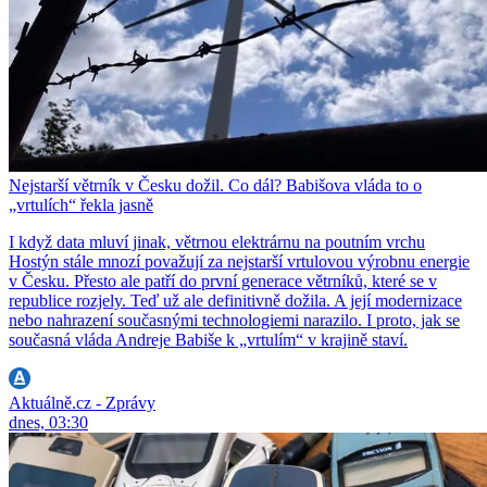
Nejstarší větrník v Česku dožil. Co dál? Babišova vláda to o
„vrtulích“ řekla jasně
I když data mluví jinak, větrnou elektrárnu na poutním vrchu
Hostýn stále mnozí považují za nejstarší vrtulovou výrobnu energie
v Česku. Přesto ale patří do první generace větrníků, které se v
republice rozjely. Teď už ale definitivně dožila. A její modernizace
nebo nahrazení současnými technologiemi narazilo. I proto, jak se
současná vláda Andreje Babiše k „vrtulím“ v krajině staví.
Aktuálně.cz - Zprávy
dnes, 03:30