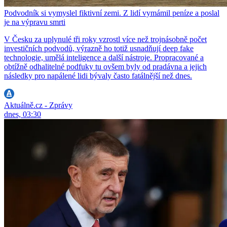
Podvodník si vymyslel fiktivní zemi. Z lidí vymámil peníze a poslal
je na výpravu smrti
V Česku za uplynulé tři roky vzrostl více než trojnásobně počet
investičních podvodů, výrazně ho totiž usnadňují deep fake
technologie, umělá inteligence a další nástroje. Propracované a
obtížně odhalitelné podfuky tu ovšem byly od pradávna a jejich
následky pro napálené lidi bývaly často fatálnější než dnes.
Aktuálně.cz - Zprávy
dnes, 03:30