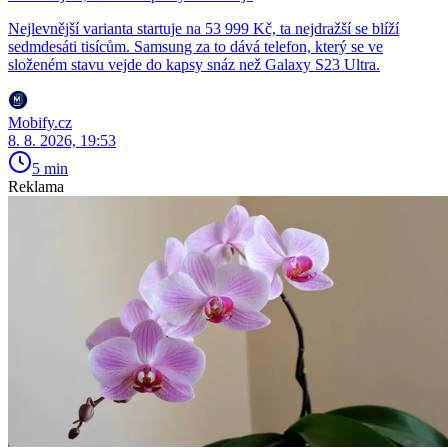
Nejlevnější varianta startuje na 53 999 Kč, ta nejdražší se blíží
sedmdesáti tisícům. Samsung za to dává telefon, který se ve
složeném stavu vejde do kapsy snáz než Galaxy S23 Ultra.
Mobify.cz
8. 8. 2026, 19:53
5 min
Reklama