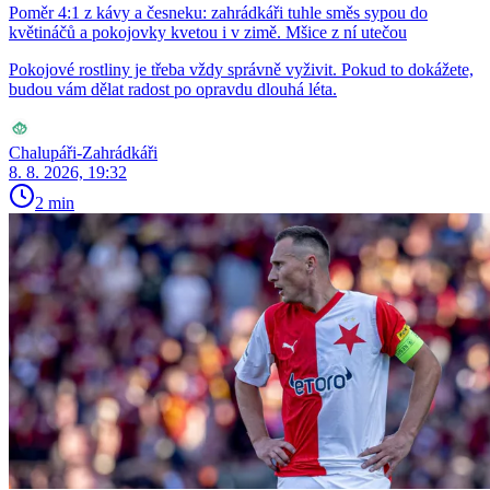
Poměr 4:1 z kávy a česneku: zahrádkáři tuhle směs sypou do
květináčů a pokojovky kvetou i v zimě. Mšice z ní utečou
Pokojové rostliny je třeba vždy správně vyživit. Pokud to dokážete,
budou vám dělat radost po opravdu dlouhá léta.
Chalupáři-Zahrádkáři
8. 8. 2026, 19:32
2 min