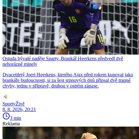
Ostuda bývalé naděje Sparty. Brankář Heerkens předvedl dvě
nehorázné minely
Dvacetiletý Joeri Heerkens, kterého Ajax před rokem kupoval jako
brankáře budoucnosti, si za šest srpnových dnů připsal dvě trapné
chyby, jednu v přípravě, druhou v ostrém zápase.
SportyŽivě
8. 8. 2026, 20:21
3 min
Reklama