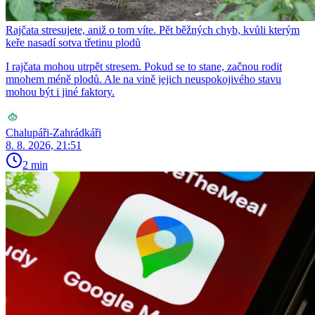
Rajčata stresujete, aniž o tom víte. Pět běžných chyb, kvůli kterým
keře nasadí sotva třetinu plodů
I rajčata mohou utrpět stresem. Pokud se to stane, začnou rodit
mnohem méně plodů. Ale na vině jejich neuspokojivého stavu
mohou být i jiné faktory.
Chalupáři-Zahrádkáři
8. 8. 2026, 21:51
2 min