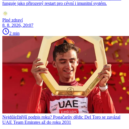
funguje jako přirozený restart pro cévní i imunitní systém.
Plné zdraví
8. 8. 2026, 20:07
2 min
Nejdůležitější podpis roku? Pogačarův dědic Del Toro se zavázal
UAE Team Emirates až do roku 2031