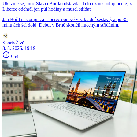
Ukazuje se, proč Slavia Bořila odstavila. Tělo už nespolupracuje, za
Liberec odehrál jen půl hodiny a musel střídat
Jan Bořil nastoupil za Liberec poprvé v základní sestavě, a po 35
minutách šel dolů. Debut v Brně skončil nuceným střídáním.
SportyŽivě
8. 8. 2026, 19:19
3 min