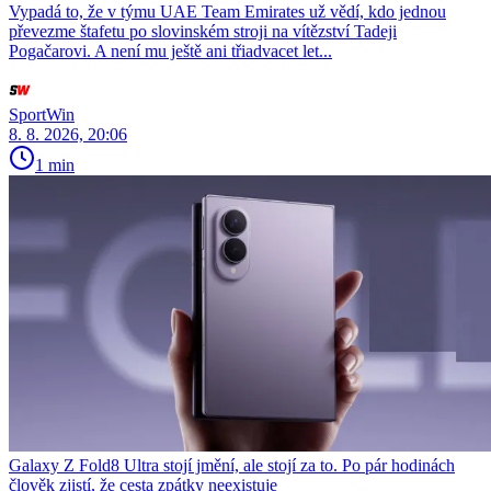
Vypadá to, že v týmu UAE Team Emirates už vědí, kdo jednou
převezme štafetu po slovinském stroji na vítězství Tadeji
Pogačarovi. A není mu ještě ani třiadvacet let...
SportWin
8. 8. 2026, 20:06
1 min
Galaxy Z Fold8 Ultra stojí jmění, ale stojí za to. Po pár hodinách
člověk zjistí, že cesta zpátky neexistuje