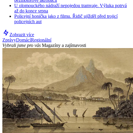
bezmotorové akrobacii
U olomouckého nádraží nepojedou tramvaje. Výluka potrvá
až do konce srpna
Policejní honička jako z filmu. Řidič ujížděl před trojicí
policejních aut
Zobrazit více
Zprávy
Domácí
Regionální
Vybrali jsme pro vás
Magazíny a zajímavosti