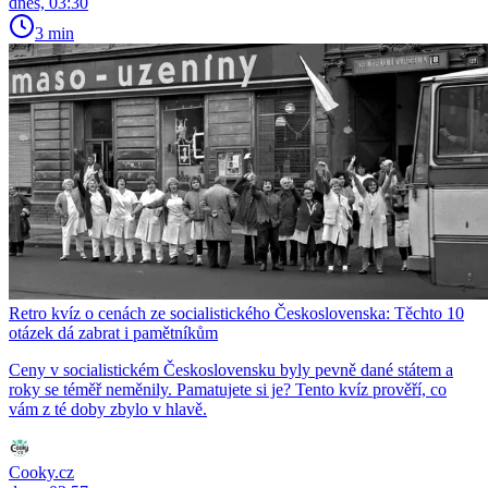
dnes, 03:30
3 min
Retro kvíz o cenách ze socialistického Československa: Těchto 10
otázek dá zabrat i pamětníkům
Ceny v socialistickém Československu byly pevně dané státem a
roky se téměř neměnily. Pamatujete si je? Tento kvíz prověří, co
vám z té doby zbylo v hlavě.
Cooky.cz