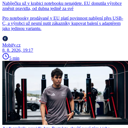
Nabíječku už v krabici notebooku nenajdete. EU donutila výrobce
změnit pravidla, od dubna jedině za své
Pro notebooky prodávané v EU platí povinnost nabíjení přes USB-
C, a výrobci už nesmí nutit zákazníky kupovat balení s adaptérem
jako jedinou variantu.
Mobify.cz
8. 8. 2026, 19:17
5 min