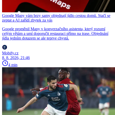
Google Mapy vám brzy samy objednají jídlo cestou domů. Stačí se
zeptat a AI zařídí zbytek za vás
Google proměnil Mapy v konverzačního asistenta, který rozumí
celým větám a umí doporučit restauraci přímo na trase. Objednání
jídla jedním dotazem se ale teprve chystá.
Mobify.cz
8. 8. 2026, 21:46
4 min