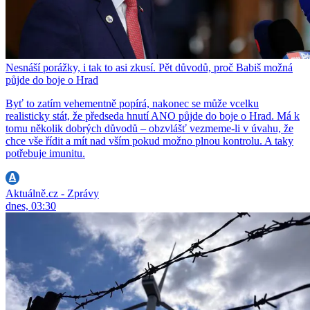
Nesnáší porážky, i tak to asi zkusí. Pět důvodů, proč Babiš možná
půjde do boje o Hrad
Byť to zatím vehementně popírá, nakonec se může vcelku
realisticky stát, že předseda hnutí ANO půjde do boje o Hrad. Má k
tomu několik dobrých důvodů – obzvlášť vezmeme-li v úvahu, že
chce vše řídit a mít nad vším pokud možno plnou kontrolu. A taky
potřebuje imunitu.
Aktuálně.cz - Zprávy
dnes, 03:30