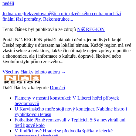
neděli
Jedna z nejfrekventovanějších ulic plzeňského centra prochází
finální fází proměny. Rekonstrukce...
Tento článek byl publikován ze zdrojů
Náš REGION
Portál Náš REGION přináší aktuální dění z jednotlivých krajů
České republiky s důrazem na lokální témata. Každý region má své
vlastní sekce a redaktory, takže čtenář najde nejen zprávy o politice
a ekonomice, ale i informace o kultuře, dopravě, školství nebo
životním stylu přímo ze svého...
Všechny články tohoto autora →
Další články z kategorie
Domácí
Plameny v mostní konstrukci: V Liberci hořel příbytek
bezdomovců
U Karvinského moře stojí nový kontejner. Nabídne bistro i
vyhlídkovou terasu
Fotbalisté Plzně remizovali v Teplicích 5:5 a nevyhráli ani
třetí ligové kolo
V Jindřichově Hradci se předvedla špička v letecké