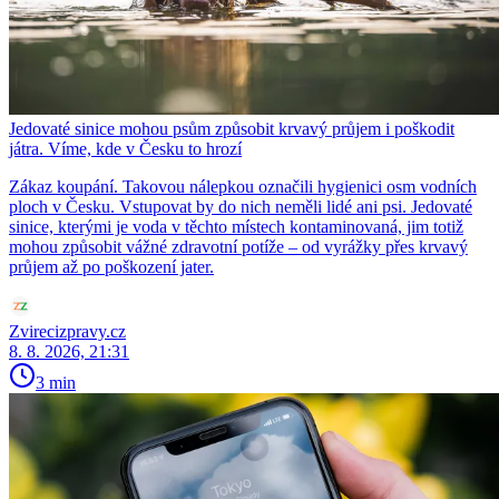
Jedovaté sinice mohou psům způsobit krvavý průjem i poškodit
játra. Víme, kde v Česku to hrozí
Zákaz koupání. Takovou nálepkou označili hygienici osm vodních
ploch v Česku. Vstupovat by do nich neměli lidé ani psi. Jedovaté
sinice, kterými je voda v těchto místech kontaminovaná, jim totiž
mohou způsobit vážné zdravotní potíže – od vyrážky přes krvavý
průjem až po poškození jater.
Zvirecizpravy.cz
8. 8. 2026, 21:31
3 min