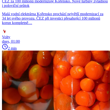
ČEZ za 100 milionů modernizuje Kořensko. Nové turbíny zvládnou
i poloviční průtok
Malá vodní elektrárna Kořensko prochází největší modernizací za
34 let svého provozu. ČEZ při investici přesahující 100 milionů
korun kompletně…
Volty
dnes, 01:00
2 min