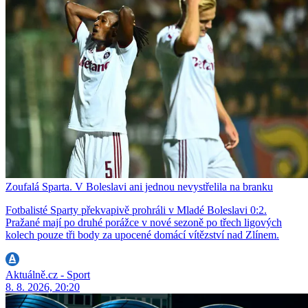
Zoufalá Sparta. V Boleslavi ani jednou nevystřelila na branku
Fotbalisté Sparty překvapivě prohráli v Mladé Boleslavi 0:2.
Pražané mají po druhé porážce v nové sezoně po třech ligových
kolech pouze tři body za upocené domácí vítězství nad Zlínem.
Aktuálně.cz - Sport
8. 8. 2026, 20:20