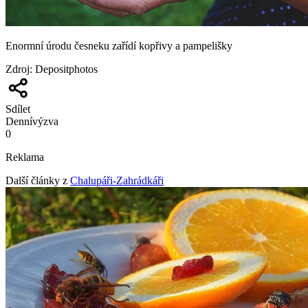
Enormní úrodu česneku zařídí kopřivy a pampelišky
Zdroj
:
Depositphotos
Sdílet
Denní
výzva
0
Reklama
Další články z
Chalupáři-Zahrádkáři