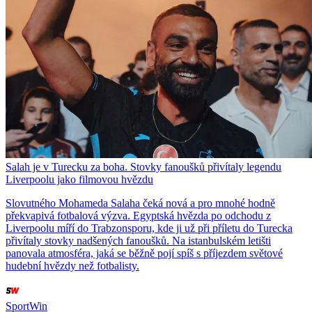
Salah je v Turecku za boha. Stovky fanoušků přivítaly legendu
Liverpoolu jako filmovou hvězdu
Slovutného Mohameda Salaha čeká nová a pro mnohé hodně
překvapivá fotbalová výzva. Egyptská hvězda po odchodu z
Liverpoolu míří do Trabzonsporu, kde ji už při příletu do Turecka
přivítaly stovky nadšených fanoušků. Na istanbulském letišti
panovala atmosféra, jaká se běžně pojí spíš s příjezdem světové
hudební hvězdy než fotbalisty.
SportWin