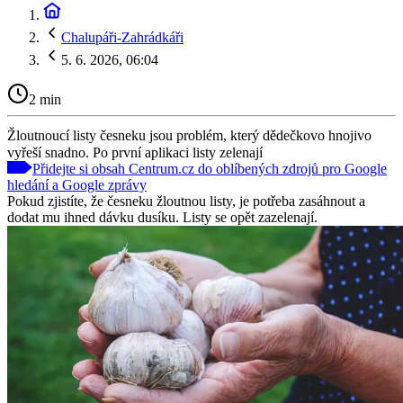
Chalupáři-Zahrádkáři
5. 6. 2026, 06:04
2 min
Žloutnoucí listy česneku jsou problém, který dědečkovo hnojivo
vyřeší snadno. Po první aplikaci listy zelenají
Přidejte si obsah Centrum.cz do oblíbených zdrojů pro Google
hledání a Google zprávy
Pokud zjistíte, že česneku žloutnou listy, je potřeba zasáhnout a
dodat mu ihned dávku dusíku. Listy se opět zazelenají.