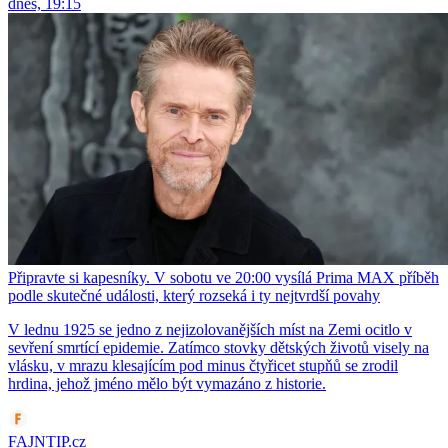
dnes, 19:15
Připravte si kapesníky. V sobotu ve 20:00 vysílá Prima MAX příběh
podle skutečné události, který rozseká i ty nejtvrdší povahy
V lednu 1925 se jedno z nejizolovanějších míst na Zemi ocitlo v
sevření smrtící epidemie. Zatímco stovky dětských životů visely na
vlásku, v mrazu klesajícím pod minus čtyřicet stupňů se zrodil
hrdina, jehož jméno mělo být vymazáno z historie.
FAJNTIP.cz