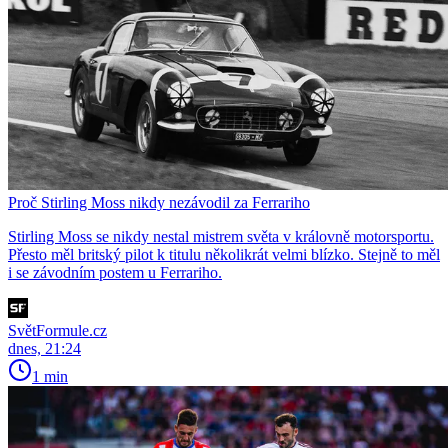
Proč Stirling Moss nikdy nezávodil za Ferrariho
Stirling Moss se nikdy nestal mistrem světa v královně motorsportu.
Přesto měl britský pilot k titulu několikrát velmi blízko. Stejně to měl
i se závodním postem u Ferrariho.
SvětFormule.cz
dnes, 21:24
1 min