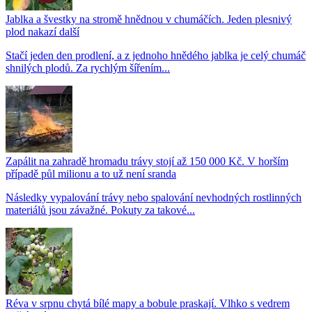
Jablka a švestky na stromě hnědnou v chumáčích. Jeden plesnivý
plod nakazí další
Stačí jeden den prodlení, a z jednoho hnědého jablka je celý chumáč
shnilých plodů. Za rychlým šířením...
Zapálit na zahradě hromadu trávy stojí až 150 000 Kč. V horším
případě půl milionu a to už není sranda
Následky vypalování trávy nebo spalování nevhodných rostlinných
materiálů jsou závažné. Pokuty za takové...
Réva v srpnu chytá bílé mapy a bobule praskají. Vlhko s vedrem