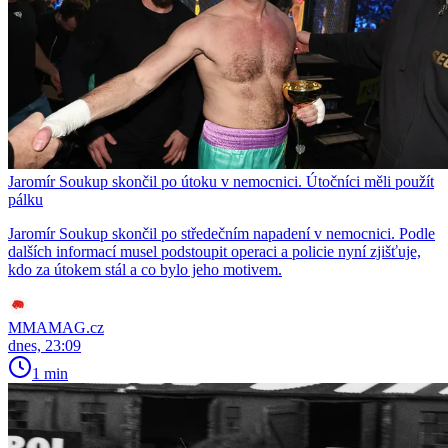
Jaromír Soukup skončil po útoku v nemocnici. Útočníci měli použít
pálku
Jaromír Soukup skončil po středečním napadení v nemocnici. Podle
dalších informací musel podstoupit operaci a policie nyní zjišťuje,
kdo za útokem stál a co bylo jeho motivem.
MMAMAG.cz
dnes, 23:09
1 min