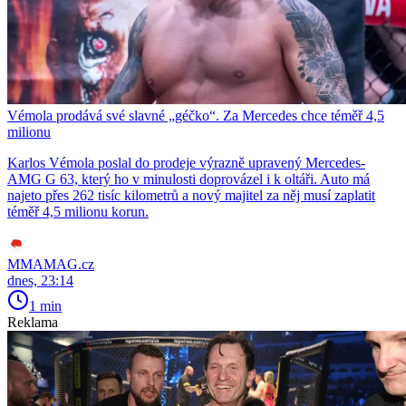
Vémola prodává své slavné „géčko“. Za Mercedes chce téměř 4,5
milionu
Karlos Vémola poslal do prodeje výrazně upravený Mercedes-
AMG G 63, který ho v minulosti doprovázel i k oltáři. Auto má
najeto přes 262 tisíc kilometrů a nový majitel za něj musí zaplatit
téměř 4,5 milionu korun.
MMAMAG.cz
dnes, 23:14
1 min
Reklama