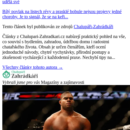
udělá své
Bílý povlak na listech révy a prasklé bobule nejsou projevy jedné
choroby. Je to signál, že se na keři...
Tento článek byl publikován ze zdrojů
Chalupáři-Zahrádkáři
Články z Chalupari-Zahradkari.cz nabízejí praktický pohled na vše,
co souvisí s bydlením, zahradou, údržbou domu i radostmi
chatařského života. Obsah je určen čtenářům, kteří ocení
jednoduché návody, chytré vychytávky, přírodní postupy a
zkušenosti vycházející z každodenní praxe. Nechybí tipy na...
Všechny články tohoto autora →
Vybrali jsme pro vás
Magazíny a zajímavosti