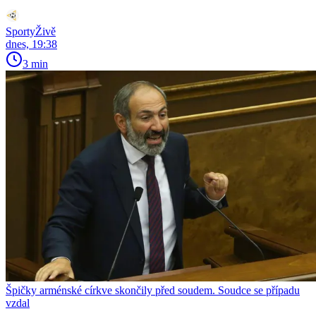
SportyŽivě
dnes, 19:38
3 min
Špičky arménské církve skončily před soudem. Soudce se případu
vzdal