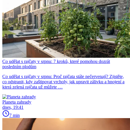
Co udělat s rajčaty v srpnu: 7 kroků, které pomohou dozrát
posledním plodům
Co udělat s rajčaty v srpnu: Proč rajčata stále nečervenají? Zjistěte,
co odstranit, kdy zaštipovat vrcholy, jak upravit zálivku a hnojení a
která zelená rajčata už můžete …
Planeta zahrady
dnes, 19:41
7 min