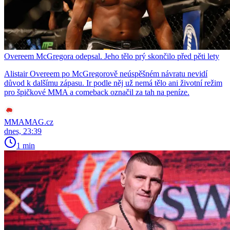
Overeem McGregora odepsal. Jeho tělo prý skončilo před pěti lety
Alistair Overeem po McGregorově neúspěšném návratu nevidí
důvod k dalšímu zápasu. Ir podle něj už nemá tělo ani životní režim
pro špičkové MMA a comeback označil za tah na peníze.
MMAMAG.cz
dnes, 23:39
1 min