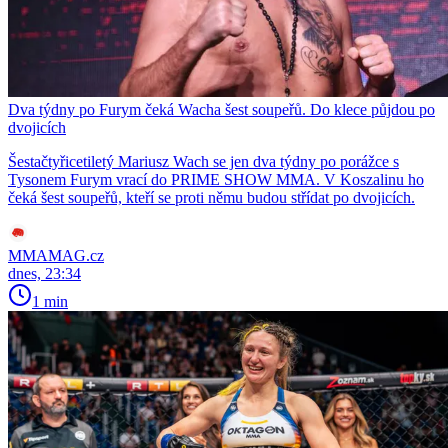
Dva týdny po Furym čeká Wacha šest soupeřů. Do klece půjdou po
dvojicích
Šestačtyřicetiletý Mariusz Wach se jen dva týdny po porážce s
Tysonem Furym vrací do PRIME SHOW MMA. V Koszalinu ho
čeká šest soupeřů, kteří se proti němu budou střídat po dvojicích.
MMAMAG.cz
dnes, 23:34
1 min