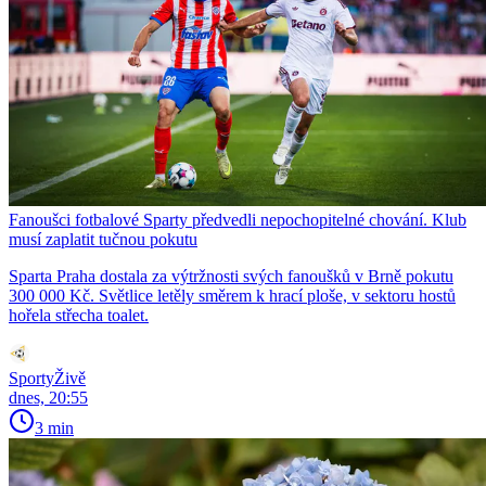
Fanoušci fotbalové Sparty předvedli nepochopitelné chování. Klub
musí zaplatit tučnou pokutu
Sparta Praha dostala za výtržnosti svých fanoušků v Brně pokutu
300 000 Kč. Světlice letěly směrem k hrací ploše, v sektoru hostů
hořela střecha toalet.
SportyŽivě
dnes, 20:55
3 min