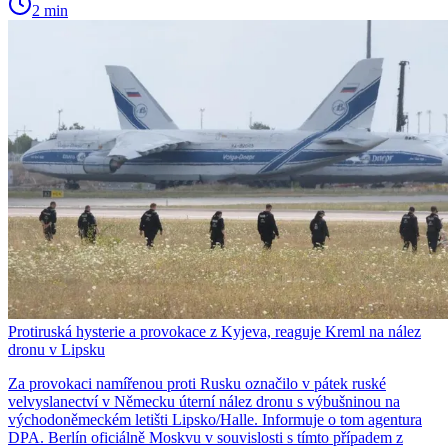
2 min
Protiruská hysterie a provokace z Kyjeva, reaguje Kreml na nález
dronu v Lipsku
Za provokaci namířenou proti Rusku označilo v pátek ruské
velvyslanectví v Německu úterní nález dronu s výbušninou na
východoněmeckém letišti Lipsko/Halle. Informuje o tom agentura
DPA. Berlín oficiálně Moskvu v souvislosti s tímto případem z