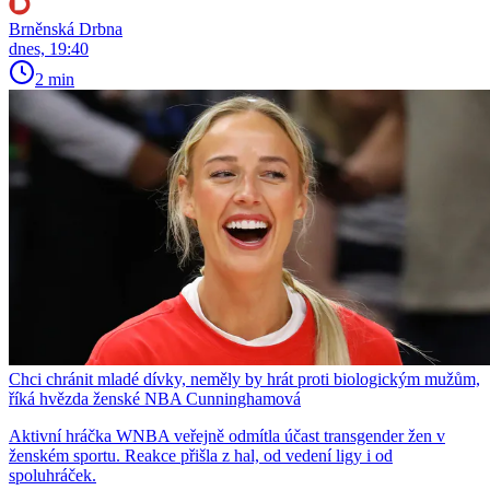
Brněnská Drbna
dnes, 19:40
2 min
Chci chránit mladé dívky, neměly by hrát proti biologickým mužům,
říká hvězda ženské NBA Cunninghamová
Aktivní hráčka WNBA veřejně odmítla účast transgender žen v
ženském sportu. Reakce přišla z hal, od vedení ligy i od
spoluhráček.