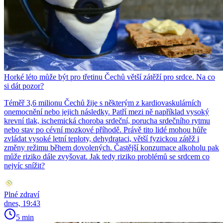
Horké léto může být pro třetinu Čechů větší zátěží pro srdce. Na co
si dát pozor?
Téměř 3,6 milionu Čechů žije s některým z kardiovaskulárních
onemocnění nebo jejich následky. Patří mezi ně například vysoký
krevní tlak, ischemická choroba srdeční, porucha srdečního rytmu
nebo stav po cévní mozkové příhodě. Právě tito lidé mohou hůře
zvládat vysoké letní teploty, dehydrataci, větší fyzickou zátěž i
změny režimu během dovolených. Častější konzumace alkoholu pak
může riziko dále zvyšovat. Jak tedy riziko problémů se srdcem co
nejvíc snížit?
Plné zdraví
dnes, 19:43
5 min