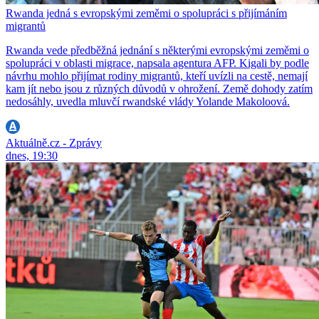
Rwanda jedná s evropskými zeměmi o spolupráci s přijímáním
migrantů
Rwanda vede předběžná jednání s některými evropskými zeměmi o
spolupráci v oblasti migrace, napsala agentura AFP. Kigali by podle
návrhu mohlo přijímat rodiny migrantů, kteří uvízli na cestě, nemají
kam jít nebo jsou z různých důvodů v ohrožení. Země dohody zatím
nedosáhly, uvedla mluvčí rwandské vlády Yolande Makoloová.
Aktuálně.cz - Zprávy
dnes, 19:30