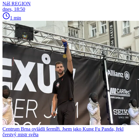
Náš REGION
dnes, 18:50
1 min
Centrum Brna ovládli šermíři. Jsem jako Kung Fu Panda, řekl
čerstvý mistr světa