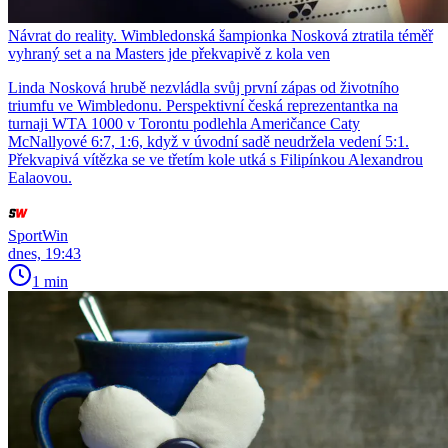
Návrat do reality. Wimbledonská šampionka Nosková ztratila téměř
vyhraný set a na Masters jde překvapivě z kola ven
Linda Nosková hrubě nezvládla svůj první zápas od životního
triumfu ve Wimbledonu. Perspektivní česká reprezentantka na
turnaji WTA 1000 v Torontu podlehla Američance Caty
McNallyové 6:7, 1:6, když v úvodní sadě neudržela vedení 5:1.
Překvapivá vítězka se ve třetím kole utká s Filipínkou Alexandrou
Ealaovou.
SportWin
dnes, 19:43
1 min