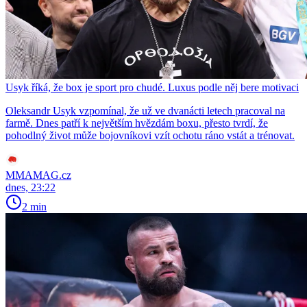
Usyk říká, že box je sport pro chudé. Luxus podle něj bere motivaci
Oleksandr Usyk vzpomínal, že už ve dvanácti letech pracoval na
farmě. Dnes patří k největším hvězdám boxu, přesto tvrdí, že
pohodlný život může bojovníkovi vzít ochotu ráno vstát a trénovat.
MMAMAG.cz
dnes, 23:22
2 min