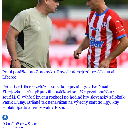
První porážka pro Zbrojovku. Povedený rozjezd nováčka uťal
Liberec
Fotbalisté Liberce zvítězili ve 3. kole první ligy v Brně nad
Zbrojovkou 1:0 a připravili nováčkovi soutěže první porážku v
soutěži. O výhře Slovanu rozhodl po hodině hry slovenský záložník
Patrik Dulay. Brňané tak nenavázali na výtečný start do ligy, kdy
zdolali Spartu a remizovali v Plzni.
Aktuálně.cz - Sport