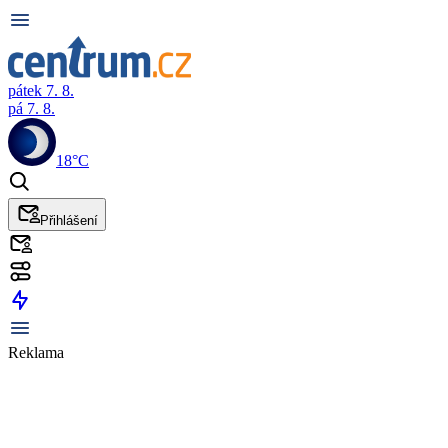
pátek 7. 8.
pá 7. 8.
18°C
Přihlášení
Reklama