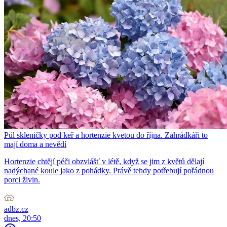
Půl skleničky pod keř a hortenzie kvetou do října. Zahrádkáři to
mají doma a nevědí
Hortenzie chtějí péči obzvlášť v létě, když se jim z květů dělají
nadýchané koule jako z pohádky. Právě tehdy potřebují pořádnou
porci živin.
adbz.cz
dnes, 20:50