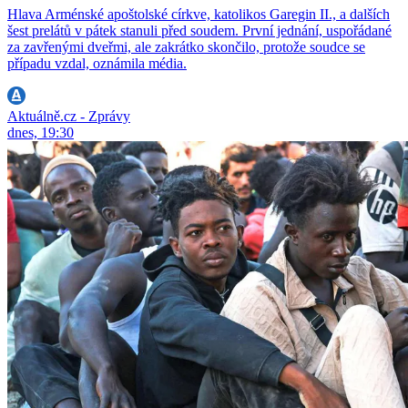
Hlava Arménské apoštolské církve, katolikos Garegin II., a dalších
šest prelátů v pátek stanuli před soudem. První jednání, uspořádané
za zavřenými dveřmi, ale zakrátko skončilo, protože soudce se
případu vzdal, oznámila média.
Aktuálně.cz - Zprávy
dnes, 19:30