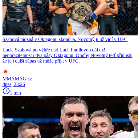
Szabová možná v Oktagonu skončila. Novotný ji už vidí v UFC
Lucia Szabová po výhře nad Lucií Pudilovou dál drží
neporazitelnost i dva pásy Oktagonu. Ondřej Novotný teď připustil,
že její další zápas už může přijít v UFC.
MMAMAG.cz
dnes, 23:26
1 min