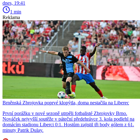
dnes, 19:41
1 min
Reklama
Brněnská Zbrojovka poprvé klopýtla, doma nestačila na Liberec
První porážku v nové sezoně utrpěli fotbalisté Zbrojovky Brno.
Nováček nejvyšší soutěže v páteční předehrávce 3. kola podlehl na
domácím stadionu Liberci 0:1. Hostům zajistil tři body gólem z 61.
minuty Patrik Dulay.