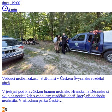
dnes, 19:00
4 min
Vedoucí nedbal zákazu. S dětmi si v Českém Švýcarsku rozdělal
oheň
V jeskyni pod Pravčickou bránou nedaleko Hřenska na Děčínsku si
skupina nezletilých s vedoucím rozdělala oheň, který při odchodu
neuhasila. V národním parku České…