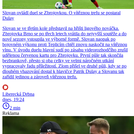
Slovan ovládl duel se Zbrojovkou. O vítěznou trefu se postaral
Dulay
Slovan se ve třetím kole představil na hřišti ligového nováčka.
Zbrojovka Brno se po třech letech vrátila do nejvyšší soutěže a do
nové sezony vstoupila ve výborné formě. Slovan naopak po
bojovném výkonu proti Teplicím chtěl znovu naskočit na vítěznou
vlnu. V úvodu duelu hlavní sudí po zásahu videorozhodčího zrušil
udělenou červenou kartu pro Zbrojovku. První půle tak skončila
bezbrankově, přesto si oba celky ve velmi náročném utkání
vypracovaly řadu příležitostí. Zlom přišel ve druhé půli, kdy se po
dlouhém vhazování dostal k hlavičce Patrik Dulay a Slovanu tak
zařídil jedinou a zároveň vítěznou trefu.
Liberecká Drbna
dnes, 19:24
2 min
Reklama