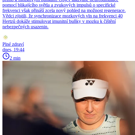
pomocí blikajícího světla a zvukových impulsů o specifické
frekvenci však přináší zcela nový pohled na možnost regenerace.
Vědci zjistili, že synchronizace mozkových vln na frekvenci 40
Hertzů dokáže stimulovat imunitní buňky v mozku k čištění
nebezpečných usazenin.
Plné zdraví
dnes, 19:44
2 min