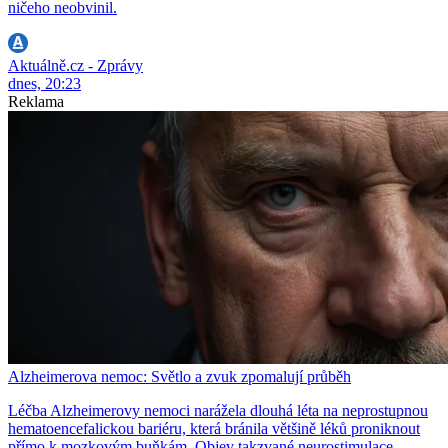
ničeho neobvinil.
Aktuálně.cz - Zprávy
dnes, 20:23
Reklama
Alzheimerova nemoc: Světlo a zvuk zpomalují průběh
Léčba Alzheimerovy nemoci narážela dlouhá léta na neprostupnou
hematoencefalickou bariéru, která bránila většině léků proniknout
přímo k mozkovým buňkám. Objev takzvané neurostimulace