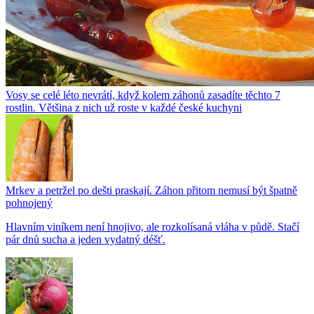
Vosy se celé léto nevrátí, když kolem záhonů zasadíte těchto 7
rostlin. Většina z nich už roste v každé české kuchyni
Mrkev a petržel po dešti praskají. Záhon přitom nemusí být špatně
pohnojený
Hlavním viníkem není hnojivo, ale rozkolísaná vláha v půdě. Stačí
pár dnů sucha a jeden vydatný déšť.