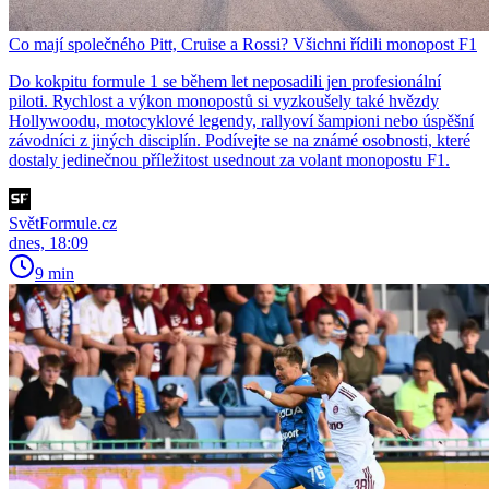
Co mají společného Pitt, Cruise a Rossi? Všichni řídili monopost F1
Do kokpitu formule 1 se během let neposadili jen profesionální
piloti. Rychlost a výkon monopostů si vyzkoušely také hvězdy
Hollywoodu, motocyklové legendy, rallyoví šampioni nebo úspěšní
závodníci z jiných disciplín. Podívejte se na známé osobnosti, které
dostaly jedinečnou příležitost usednout za volant monopostu F1.
SvětFormule.cz
dnes, 18:09
9 min