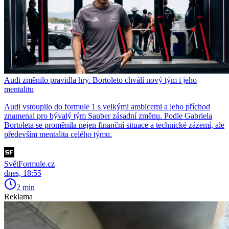
Audi změnilo pravidla hry. Bortoleto chválí nový tým i jeho
mentalitu
Audi vstoupilo do formule 1 s velkými ambicemi a jeho příchod
znamenal pro bývalý tým Sauber zásadní změnu. Podle Gabriela
Bortoleta se proměnila nejen finanční situace a technické zázemí, ale
především mentalita celého týmu.
SvětFormule.cz
dnes, 18:55
2 min
Reklama