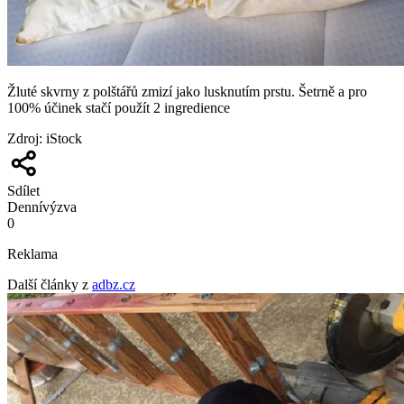
Žluté skvrny z polštářů zmizí jako lusknutím prstu. Šetrně a pro
100% účinek stačí použít 2 ingredience
Zdroj
:
iStock
Sdílet
Denní
výzva
0
Reklama
Další články z
adbz.cz