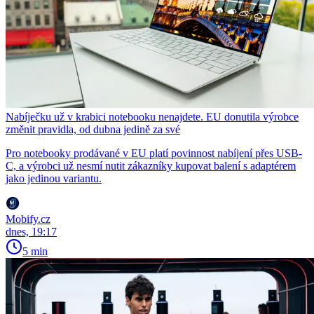
Nabíječku už v krabici notebooku nenajdete. EU donutila výrobce
změnit pravidla, od dubna jedině za své
Pro notebooky prodávané v EU platí povinnost nabíjení přes USB-
C, a výrobci už nesmí nutit zákazníky kupovat balení s adaptérem
jako jedinou variantu.
Mobify.cz
dnes, 19:17
5 min