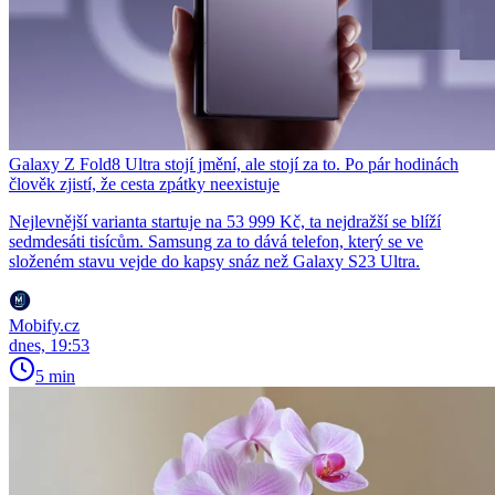
Galaxy Z Fold8 Ultra stojí jmění, ale stojí za to. Po pár hodinách
člověk zjistí, že cesta zpátky neexistuje
Nejlevnější varianta startuje na 53 999 Kč, ta nejdražší se blíží
sedmdesáti tisícům. Samsung za to dává telefon, který se ve
složeném stavu vejde do kapsy snáz než Galaxy S23 Ultra.
Mobify.cz
dnes, 19:53
5 min