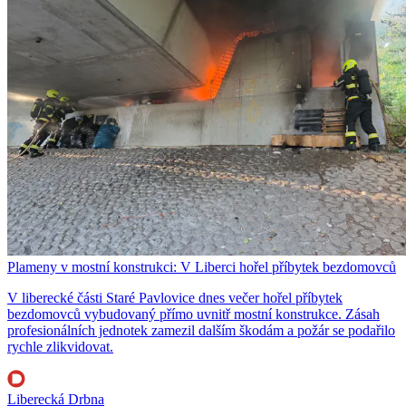
Plameny v mostní konstrukci: V Liberci hořel příbytek bezdomovců
V liberecké části Staré Pavlovice dnes večer hořel příbytek
bezdomovců vybudovaný přímo uvnitř mostní konstrukce. Zásah
profesionálních jednotek zamezil dalším škodám a požár se podařilo
rychle zlikvidovat.
Liberecká Drbna