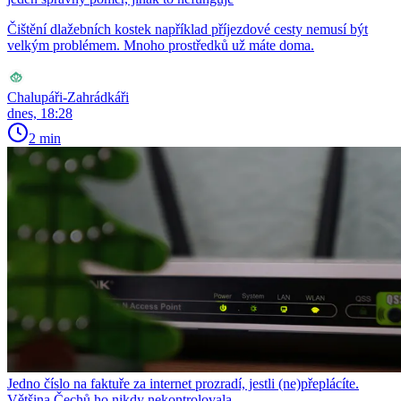
Čištění dlažebních kostek například příjezdové cesty nemusí být
velkým problémem. Mnoho prostředků už máte doma.
Chalupáři-Zahrádkáři
dnes, 18:28
2 min
Jedno číslo na faktuře za internet prozradí, jestli (ne)přeplácíte.
Většina Čechů ho nikdy nekontrolovala