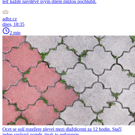
teď každé návštěvě svým dílem můžou pochlubit.
adbz.cz
dnes, 18:35
2 min
Ocet se solí rozežere plevel mezi dlaždicemi za 12 hodin. Stačí
jeden správný poměr, jinak to nefunguje