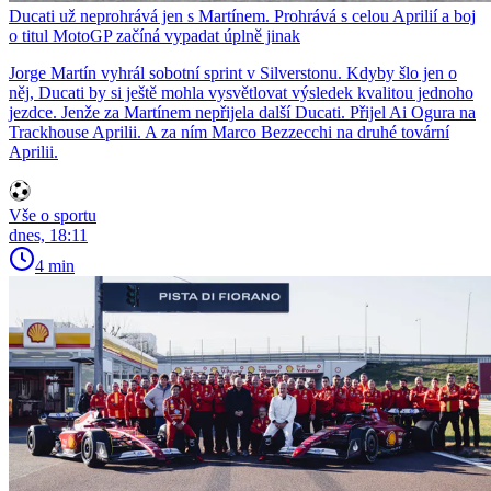
Ducati už neprohrává jen s Martínem. Prohrává s celou Aprilií a boj
o titul MotoGP začíná vypadat úplně jinak
Jorge Martín vyhrál sobotní sprint v Silverstonu. Kdyby šlo jen o
něj, Ducati by si ještě mohla vysvětlovat výsledek kvalitou jednoho
jezdce. Jenže za Martínem nepřijela další Ducati. Přijel Ai Ogura na
Trackhouse Aprilii. A za ním Marco Bezzecchi na druhé tovární
Aprilii.
Vše o sportu
dnes, 18:11
4 min