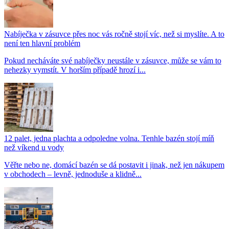
Nabíječka v zásuvce přes noc vás ročně stojí víc, než si myslíte. A to
není ten hlavní problém
Pokud necháváte své nabíječky neustále v zásuvce, může se vám to
nehezky vymstít. V horším případě hrozí i...
12 palet, jedna plachta a odpoledne volna. Tenhle bazén stojí míň
než víkend u vody
Věřte nebo ne, domácí bazén se dá postavit i jinak, než jen nákupem
v obchodech – levně, jednoduše a klidně...