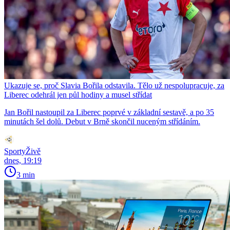
Ukazuje se, proč Slavia Bořila odstavila. Tělo už nespolupracuje, za
Liberec odehrál jen půl hodiny a musel střídat
Jan Bořil nastoupil za Liberec poprvé v základní sestavě, a po 35
minutách šel dolů. Debut v Brně skončil nuceným střídáním.
SportyŽivě
dnes, 19:19
3 min