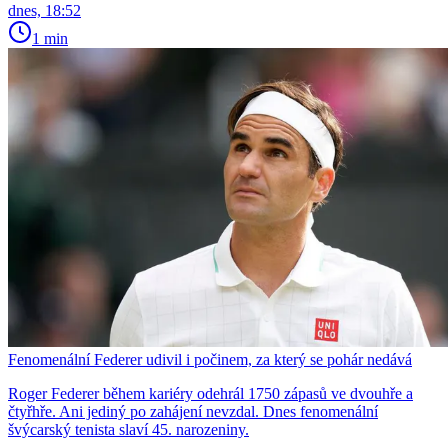
dnes, 18:52
1 min
Fenomenální Federer udivil i počinem, za který se pohár nedává
Roger Federer během kariéry odehrál 1750 zápasů ve dvouhře a
čtyřhře. Ani jediný po zahájení nevzdal. Dnes fenomenální
švýcarský tenista slaví 45. narozeniny.