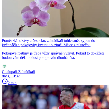
Poměr 4:1 z kávy a česneku: zahrádkáři tuhle směs sypou do
květináčů a pokojovky kvetou i v zimě. Mšice z ní utečou
Pokojové rostliny je třeba vždy správně vyživit. Pokud to dokážete,
budou vám dělat radost po opravdu dlouhá léta.
Chalupáři-Zahrádkáři
dnes, 19:32
2 min