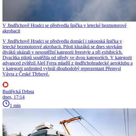
V Jindřichově Hradci se předvedla špička v letecké bezmotorové
akrobacii
V Jindřichově Hradci se předvedla domácí i rakouská špička v
letecké bezmotorové akrobacii. Piloti kluzáků se dnes stovkám
diváků ukázali v nesoutěžní kategorii freestyle a při exhibicích.
Dvacítka pilotů soutěžila od středy ve dvou kategoriích. V kategorii
advanced zvítězil Aleš Ferra mladší z jindřichohradecké aeroklubu a
v kategorii unlimited vyhrál dlouhodobý reprezentant Přemysl
Vávra z České Třebové.
Budějcká Drbna
dnes, 17:14
1 min