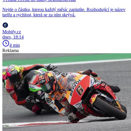
Nejde o částku, kterou každý měsíc zaplatíte. Rozhodující je název
tarifu a rychlost, která se za ním skrývá.
Mobify.cz
dnes, 18:14
4 min
Reklama