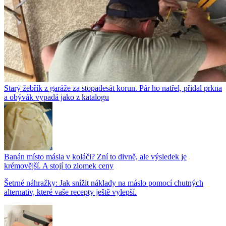
Starý žebřík z garáže za stopadesát korun. Pár ho natřel, přidal prkna
a obývák vypadá jako z katalogu
Banán místo másla v koláči? Zní to divně, ale výsledek je
krémovější. A stojí to zlomek ceny
Šetrné náhražky: Jak snížit náklady na máslo pomocí chutných
alternativ, které vaše recepty ještě vylepší.