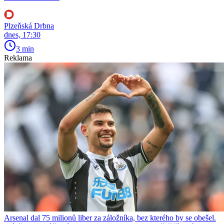
Plzeňská Drbna
dnes, 17:30
3 min
Reklama
Arsenal dal 75 milionů liber za záložníka, bez kterého by se obešel.