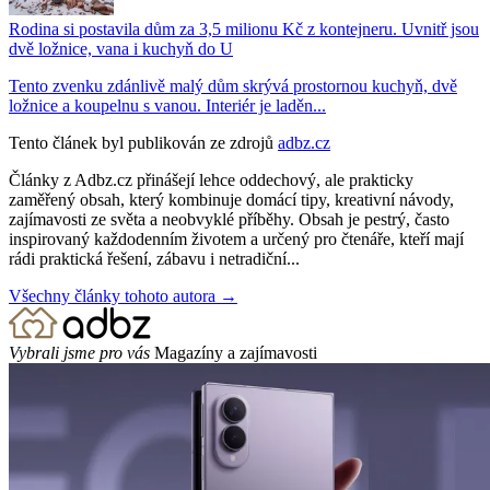
Rodina si postavila dům za 3,5 milionu Kč z kontejneru. Uvnitř jsou
dvě ložnice, vana i kuchyň do U
Tento zvenku zdánlivě malý dům skrývá prostornou kuchyň, dvě
ložnice a koupelnu s vanou. Interiér je laděn...
Tento článek byl publikován ze zdrojů
adbz.cz
Články z Adbz.cz přinášejí lehce oddechový, ale prakticky
zaměřený obsah, který kombinuje domácí tipy, kreativní návody,
zajímavosti ze světa a neobvyklé příběhy. Obsah je pestrý, často
inspirovaný každodenním životem a určený pro čtenáře, kteří mají
rádi praktická řešení, zábavu i netradiční...
Všechny články tohoto autora →
Vybrali jsme pro vás
Magazíny a zajímavosti