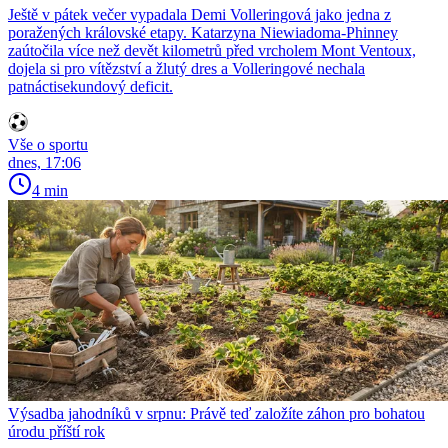
Ještě v pátek večer vypadala Demi Volleringová jako jedna z
poražených královské etapy. Katarzyna Niewiadoma-Phinney
zaútočila více než devět kilometrů před vrcholem Mont Ventoux,
dojela si pro vítězství a žlutý dres a Volleringové nechala
patnáctisekundový deficit.
Vše o sportu
dnes, 17:06
4 min
Výsadba jahodníků v srpnu: Právě teď založíte záhon pro bohatou
úrodu příští rok