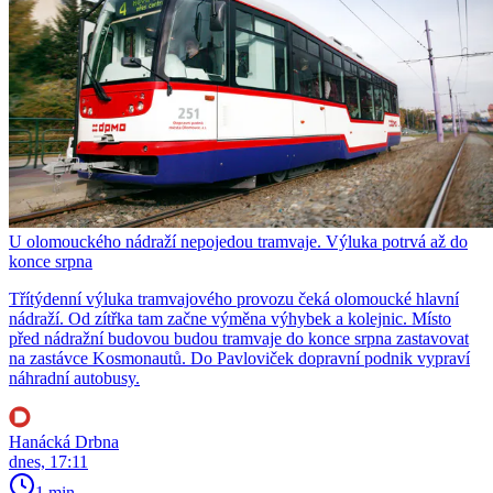
U olomouckého nádraží nepojedou tramvaje. Výluka potrvá až do
konce srpna
Třítýdenní výluka tramvajového provozu čeká olomoucké hlavní
nádraží. Od zítřka tam začne výměna výhybek a kolejnic. Místo
před nádražní budovou budou tramvaje do konce srpna zastavovat
na zastávce Kosmonautů. Do Pavloviček dopravní podnik vypraví
náhradní autobusy.
Hanácká Drbna
dnes, 17:11
1 min