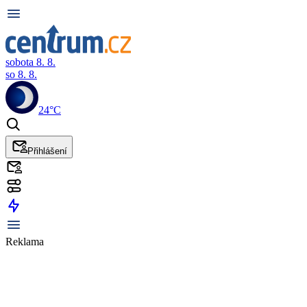
sobota 8. 8.
so 8. 8.
24°C
Přihlášení
Reklama