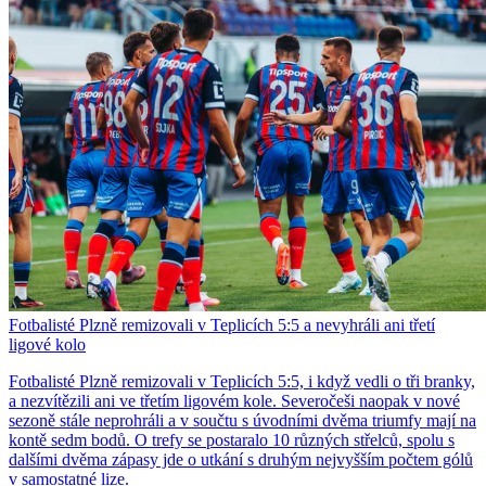
Fotbalisté Plzně remizovali v Teplicích 5:5 a nevyhráli ani třetí
ligové kolo
Fotbalisté Plzně remizovali v Teplicích 5:5, i když vedli o tři branky,
a nezvítězili ani ve třetím ligovém kole. Severočeši naopak v nové
sezoně stále neprohráli a v součtu s úvodními dvěma triumfy mají na
kontě sedm bodů. O trefy se postaralo 10 různých střelců, spolu s
dalšími dvěma zápasy jde o utkání s druhým nejvyšším počtem gólů
v samostatné lize.