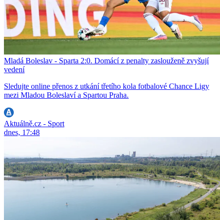
Mladá Boleslav - Sparta 2:0. Domácí z penalty zaslouženě zvyšují
vedení
Sledujte online přenos z utkání třetího kola fotbalové Chance Ligy
mezi Mladou Boleslaví a Spartou Praha.
Aktuálně.cz - Sport
dnes, 17:48