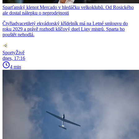
Sparťanský klenot Mercado v hledáčku velkoklubů. Od Rosického
ale dostal nálepku o neprodejnosti
Čtyřiadvacetiletý ekvádorský křídelník má na Letné smlouvu do
roku 2029 a právě rozhodl klíčový duel Ligy mistrů. Sparta ho
pouštět nehodlá.
SportyŽivě
dnes, 17:16
4 min