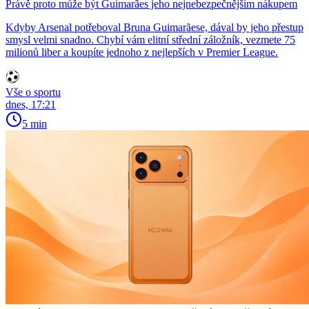
Právě proto může být Guimarães jeho nejnebezpečnějším nákupem
Kdyby Arsenal potřeboval Bruna Guimarãese, dával by jeho přestup
smysl velmi snadno. Chybí vám elitní střední záložník, vezmete 75
milionů liber a koupíte jednoho z nejlepších v Premier League.
Vše o sportu
dnes, 17:21
5 min