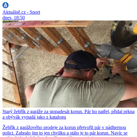
Aktuálně.cz - Sport
dnes, 18:50
Starý žebřík z garáže za stopadesát korun. Pár ho natřel, přidal prkna
a obývák vypadá jako z katalogu
Žebřík z garážového prodeje za korun přetvořil pár v nádhernou
polici. Zabralo jim to jen chvilku a stálo je to pár korun. Navíc se