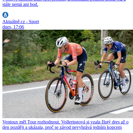
stále nemá ani bod.
Aktuálně.cz - Sport
dnes, 17:06
Ventoux měl Tour rozhodnout. Volleringová si vzala žlutý dres až o
den později a ukázala, proč se závod nevyhrává jedním kopcem