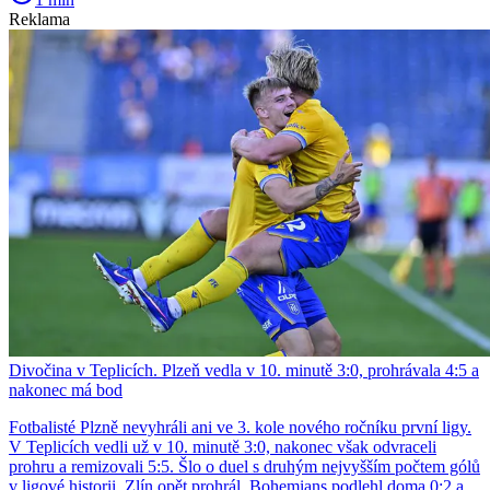
Reklama
Divočina v Teplicích. Plzeň vedla v 10. minutě 3:0, prohrávala 4:5 a
nakonec má bod
Fotbalisté Plzně nevyhráli ani ve 3. kole nového ročníku první ligy.
V Teplicích vedli už v 10. minutě 3:0, nakonec však odvraceli
prohru a remizovali 5:5. Šlo o duel s druhým nejvyšším počtem gólů
v ligové historii. Zlín opět prohrál, Bohemians podlehl doma 0:2 a