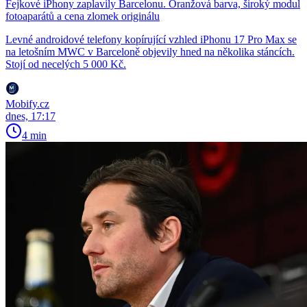
Fejkové iPhony zaplavily Barcelonu. Oranžová barva, široký modul
fotoaparátů a cena zlomek originálu
Levné androidové telefony kopírující vzhled iPhonu 17 Pro Max se
na letošním MWC v Barceloně objevily hned na několika stáncích.
Stojí od necelých 5 000 Kč.
Mobify.cz
dnes, 17:17
4 min