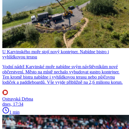
U Karvinského moře stojí nový kontejner. Nabídne bistro i
vyhlídkovou terasu
Vodní nádrž Karvinské moře nabídne svým návštěvníkům nové
občerstvení. Město na místě nechalo vybudovat gastro kontejner.
Ten kromě bistra nabídne i vyhlídkovou terasu nebo půjčovnu
lodiček a paddleboardů. Vše vyjde přibližně na 2,6 milionu korun.
Ostravská Drbna
dnes, 17:34
1 min