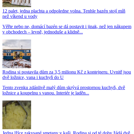
12 palet, jedna plachta a odpoledne volna. Tenhle bazén stojí míň
než víkend u vody
Věřte nebo ne, domácí bazén se dá postavit i jinak, než jen nákupem
v obchodech – levně, jednoduše a klidně...
Rodina si postavila dům za 3,5 milionu Kč z kontejneru. Uvnitř jsou
dvě ložnice, vana i kuchyň do U
Tento zvenku zdánlivě malý dům skrývá prostornou kuchyň, dvě
ložnice a koupelnu s vanou. Interiér je laděn...
Jedna lžíce zakysané smetany v kaši. Rodina si od té doby žádá dvě