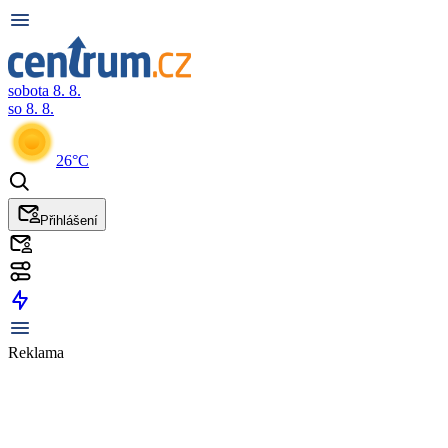
sobota 8. 8.
so 8. 8.
26°C
Přihlášení
Reklama