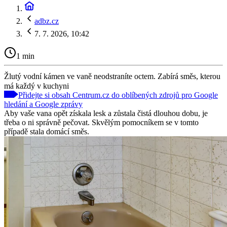
adbz.cz
7. 7. 2026, 10:42
1 min
Žlutý vodní kámen ve vaně neodstraníte octem. Zabírá směs, kterou
má každý v kuchyni
Přidejte si obsah Centrum.cz do oblíbených zdrojů pro Google
hledání a Google zprávy
Aby vaše vana opět získala lesk a zůstala čistá dlouhou dobu, je
třeba o ni správně pečovat. Skvělým pomocníkem se v tomto
případě stala domácí směs.