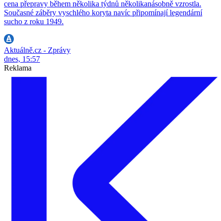
cena přepravy během několika týdnů několikanásobně vzrostla.
Současné záběry vyschlého koryta navíc připomínají legendární
sucho z roku 1949.
Aktuálně.cz - Zprávy
dnes, 15:57
Reklama