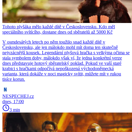
Tohoto plyšáka mělo každé dítě v Československu. Kdo měl
speciálního svítícího, dostane dnes od sběratelů až 5000 Kč
V osmdesátých letech po něm toužilo snad každé dítě v
Československu, ale jen málokdo mohl mít doma ten skutečně
nejvzácnější kousek. Legendární plyšová hračka s velkýma očima se
stala symbolem doby, málokdo však ví, že jedna konkrétní verze
dnes představuje hotový sběratelský poklad. Pokud ve vaší staré
krabici s hračkami odpočívá nepoškozená východoněmecká
varianta, která dokáže v noci magicky svítit, můžete mít v rukou
tisíce korun.
NESPECHEJ.cz
dnes, 17:00
3 min