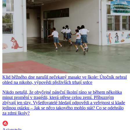
Klid běžného dne narušil nečekaný masakr ve škole: Útočník nebral
ohled na nikoho, výpovědi přeživších trhají srdce
Nikdo netušil, že obyčejné páteční školní ráno se během několika
minut promění v tragédii, která otřese celou zemí. Příbuzným
zbývají jen slzy. Vyšetřovatelé hledají odpovědi a veřejnost si klade
jedinou otázku – Jak se něco takového mohlo stát? Co se odehrálo
za zdmi školy?
Asianstyle