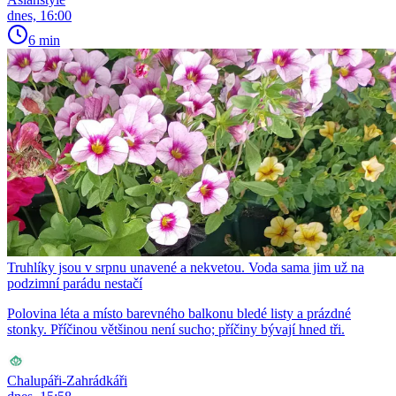
dnes, 16:00
6 min
Truhlíky jsou v srpnu unavené a nekvetou. Voda sama jim už na
podzimní parádu nestačí
Polovina léta a místo barevného balkonu bledé listy a prázdné
stonky. Příčinou většinou není sucho; příčiny bývají hned tři.
Chalupáři-Zahrádkáři