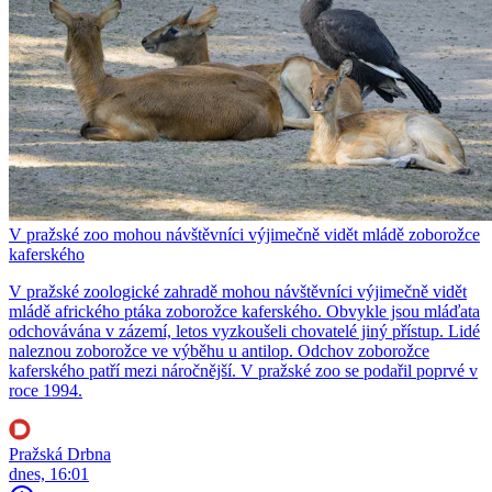
V pražské zoo mohou návštěvníci výjimečně vidět mládě zoborožce
kaferského
V pražské zoologické zahradě mohou návštěvníci výjimečně vidět
mládě afrického ptáka zoborožce kaferského. Obvykle jsou mláďata
odchovávána v zázemí, letos vyzkoušeli chovatelé jiný přístup. Lidé
naleznou zoborožce ve výběhu u antilop. Odchov zoborožce
kaferského patří mezi náročnější. V pražské zoo se podařil poprvé v
roce 1994.
Pražská Drbna
dnes, 16:01