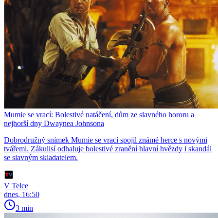
Mumie se vrací: Bolestivé natáčení, dům ze slavného hororu a
nejhorší dny Dwaynea Johnsona
Dobrodružný snímek Mumie se vrací spojil známé herce s novými
tvářemi. Zákulisí odhaluje bolestivé zranění hlavní hvězdy i skandál
se slavným skladatelem.
V Telce
dnes, 16:50
3 min