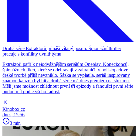
Druhá série Extraktorů přináší vítaný posun. Špionážní thriller
pracuje s konflikty uvnitř týmu
Extraktoři patří k nejodvážnějším seriálům Oneplay. Koneckonců,
špionážních fikcí, které se odehrávají v zahraničí, v polistopadové
české tvorbě příliš nevzniklo. Sázka se vyplatila, seriál inspirovaný
známou kauzou byl hit a druhá série má dnes premiéru na streamu.
Měli jsme možnost zhlédnout první tři epizody a fanoušci první série
budou mít podle všeho radost.
Kinobox.cz
dnes, 15:56
3 min