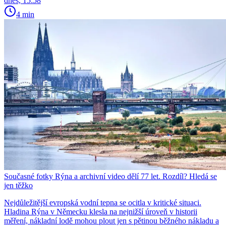
dnes, 15:58
4 min
Současné fotky Rýna a archivní video dělí 77 let. Rozdíl? Hledá se
jen těžko
Nejdůležitější evropská vodní tepna se ocitla v kritické situaci.
Hladina Rýna v Německu klesla na nejnižší úroveň v historii
měření, nákladní lodě mohou plout jen s pětinou běžného nákladu a