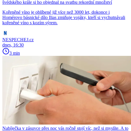
švédského krále si ho objednal na svatbu rekordní množství
Kořeněné víno je oblíbené již více než 3000 let, dokonce i
Homérovo básnické dílo Ilias zmiňuje vojáky, kteří si vychutnávali
kořeněné víno s kozím sýrem.
NESPECHEJ.cz
dnes, 16:30
3 min
Nabíječka v zásuvce přes noc vás ročně stojí víc, než si myslíte. A to