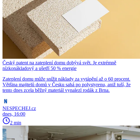
Český patent na zateplení domu dobývá svět. Je extrémně
nízkonákladový a ušetří 50 % energie
Zateplení domu může snížit náklady za vytápění až o 60 procent.
Většina majitelů domů v Česku sahá po polystyrenu, aniž tuší, že
tento dnes zcela běžný materiál vynalezl rodák z Brna.
NESPECHEJ.cz
dnes, 16:00
2 min