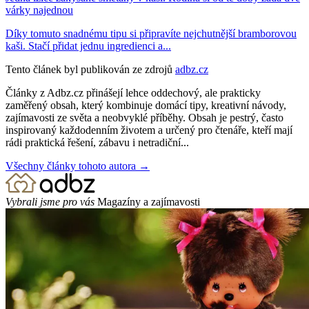
várky najednou
Díky tomuto snadnému tipu si připravíte nejchutnější bramborovou
kaši. Stačí přidat jednu ingredienci a...
Tento článek byl publikován ze zdrojů
adbz.cz
Články z Adbz.cz přinášejí lehce oddechový, ale prakticky
zaměřený obsah, který kombinuje domácí tipy, kreativní návody,
zajímavosti ze světa a neobvyklé příběhy. Obsah je pestrý, často
inspirovaný každodenním životem a určený pro čtenáře, kteří mají
rádi praktická řešení, zábavu i netradiční...
Všechny články tohoto autora →
Vybrali jsme pro vás
Magazíny a zajímavosti