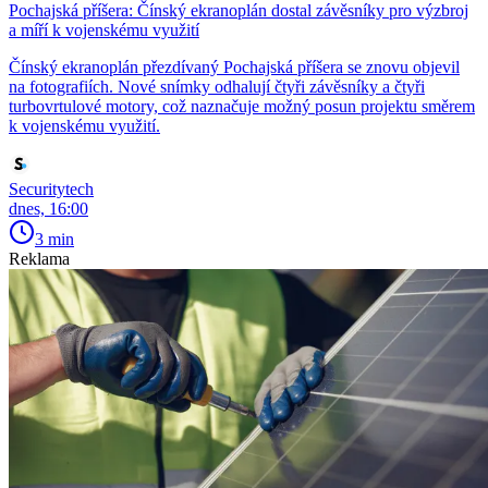
Pochajská příšera: Čínský ekranoplán dostal závěsníky pro výzbroj
a míří k vojenskému využití
Čínský ekranoplán přezdívaný Pochajská příšera se znovu objevil
na fotografiích. Nové snímky odhalují čtyři závěsníky a čtyři
turbovrtulové motory, což naznačuje možný posun projektu směrem
k vojenskému využití.
Securitytech
dnes, 16:00
3 min
Reklama