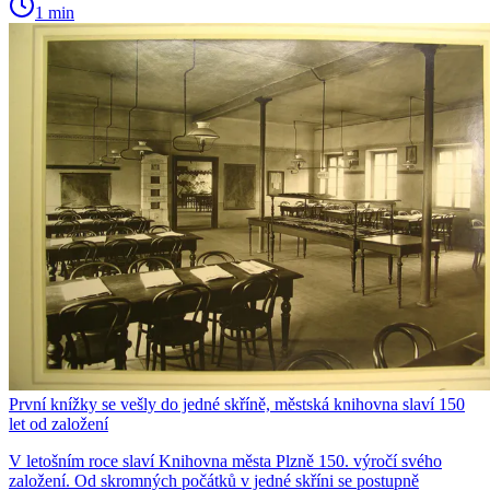
1 min
První knížky se vešly do jedné skříně, městská knihovna slaví 150
let od založení
V letošním roce slaví Knihovna města Plzně 150. výročí svého
založení. Od skromných počátků v jedné skříni se postupně