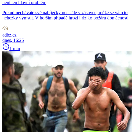
není ten hlavní problém
Pokud necháváte své nabíječky neustále v zásuvce, může se vám to
nehezky vymstít. V horším případě hrozí i riziko požáru domácnosti.
adbz.cz
dnes, 16:25
1 min