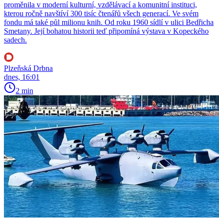
proměnila v moderní kulturní, vzdělávací a komunitní instituci,
kterou ročně navštíví 300 tisíc čtenářů všech generací. Ve svém
fondu má také půl milionu knih. Od roku 1960 sídlí v ulici Bedřicha
Smetany. Její bohatou historii teď připomíná výstava v Kopeckého
sadech.
Plzeňská Drbna
dnes, 16:01
2 min