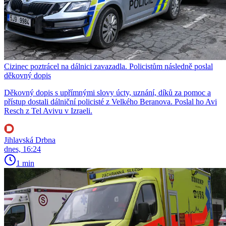
Cizinec poztrácel na dálnici zavazadla. Policistům následně poslal
děkovný dopis
Děkovný dopis s upřímnými slovy úcty, uznání, díků za pomoc a
přístup dostali dálniční policisté z Velkého Beranova. Poslal ho Avi
Resch z Tel Avivu v Izraeli.
Jihlavská Drbna
dnes, 16:24
1 min