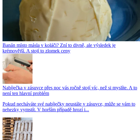
Banán místo másla v koláči? Zní to divně, ale výsledek je
krémovější. A stojí to zlomek ceny
Nabíječka v zásuvce přes noc vás ročně stojí víc, než si myslíte. A to
není ten hlavní problém
Pokud necháváte své nabíječky neustále v zásuvce, může se vám to
nehezky vymstít. V horším případě hrozí i...