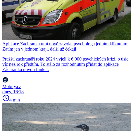
Aplikace Záchranka umí nově zavolat psychologa jedním kliknutím.
Zatím jen v jednom kraji, další už čekají
Pražští záchranáři roku 2024 vyjeli k 6 000 psychických krizí, o tisíc
víc než rok předtím. To stálo za rozhodnutím přidat do aplikace
Záchranka novou funkci.
Mobify.cz
dnes, 16:18
4 min