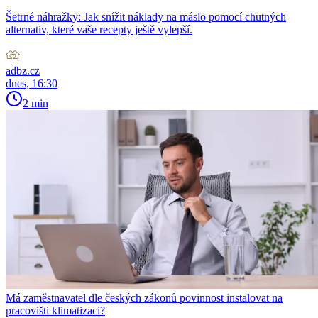
Šetrné náhražky: Jak snížit náklady na máslo pomocí chutných
alternativ, které vaše recepty ještě vylepší.
adbz.cz
dnes, 16:30
2 min
Má zaměstnavatel dle českých zákonů povinnost instalovat na
pracovišti klimatizaci?