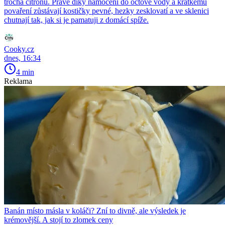
trocha citronu. Právě díky namočení do octové vody a krátkému
povaření zůstávají kostičky pevné, hezky zesklovatí a ve sklenici
chutnají tak, jak si je pamatuji z domácí spíže.
Cooky.cz
dnes, 16:34
4 min
Reklama
Banán místo másla v koláči? Zní to divně, ale výsledek je
krémovější. A stojí to zlomek ceny