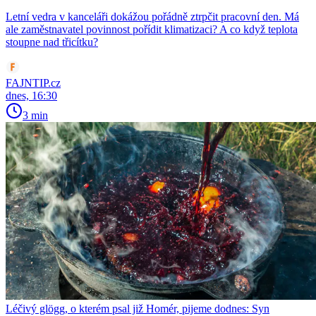
Letní vedra v kanceláři dokážou pořádně ztrpčit pracovní den. Má
ale zaměstnavatel povinnost pořídit klimatizaci? A co když teplota
stoupne nad třicítku?
FAJNTIP.cz
dnes, 16:30
3 min
Léčivý glögg, o kterém psal již Homér, pijeme dodnes: Syn