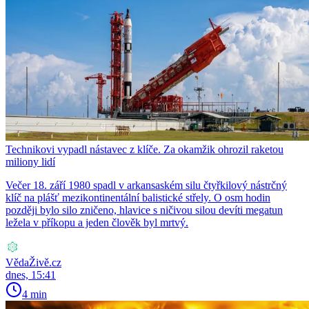
Technikovi vypadl nástavec z klíče. Za okamžik ohrozil raketou
miliony lidí
Večer 18. září 1980 spadl v arkansaském silu čtyřkilový nástrčný
klíč na plášť mezikontinentální balistické střely. O osm hodin
později bylo silo zničeno, hlavice s ničivou silou devíti megatun
ležela v příkopu a jeden člověk byl mrtvý.
VědaŽivě.cz
dnes, 15:41
4 min