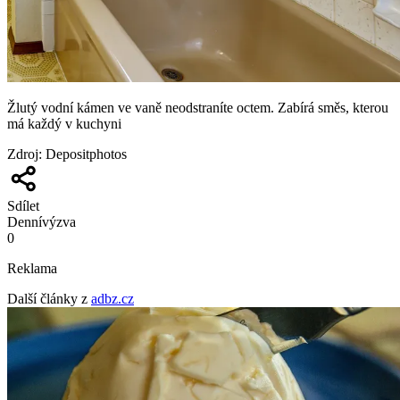
Žlutý vodní kámen ve vaně neodstraníte octem. Zabírá směs, kterou
má každý v kuchyni
Zdroj
:
Depositphotos
Sdílet
Denní
výzva
0
Reklama
Další články z
adbz.cz