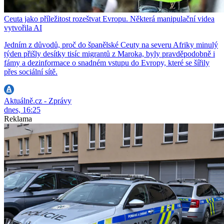
Ceuta jako příležitost rozeštvat Evropu. Některá manipulační videa
vytvořila AI
Jedním z důvodů, proč do španělské Ceuty na severu Afriky minulý
týden přišly desítky tisíc migrantů z Maroka, byly pravděpodobně i
fámy a dezinformace o snadném vstupu do Evropy, které se šířily
přes sociální sítě.
Aktuálně.cz - Zprávy
dnes, 16:25
Reklama