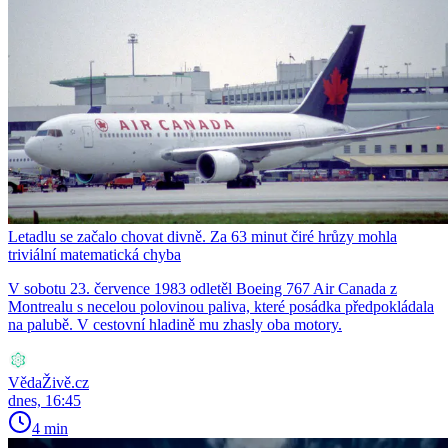
Letadlu se začalo chovat divně. Za 63 minut čiré hrůzy mohla
triviální matematická chyba
V sobotu 23. července 1983 odletěl Boeing 767 Air Canada z
Montrealu s necelou polovinou paliva, které posádka předpokládala
na palubě. V cestovní hladině mu zhasly oba motory.
VědaŽivě.cz
dnes, 16:45
4 min