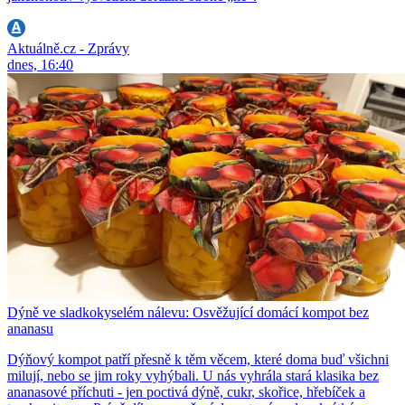
Aktuálně.cz - Zprávy
dnes, 16:40
Dýně ve sladkokyselém nálevu: Osvěžující domácí kompot bez
ananasu
Dýňový kompot patří přesně k těm věcem, které doma buď všichni
milují, nebo se jim roky vyhýbali. U nás vyhrála stará klasika bez
ananasové příchuti - jen poctivá dýně, cukr, skořice, hřebíček a