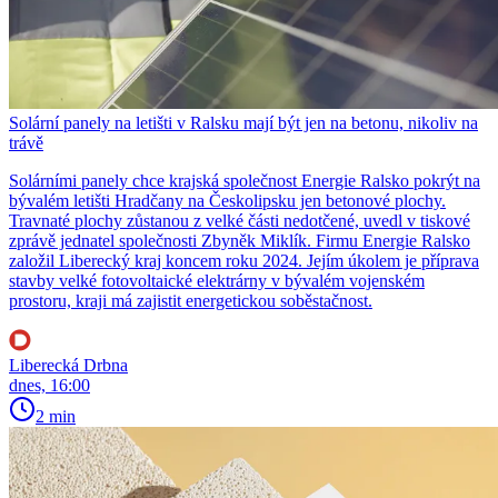
Solární panely na letišti v Ralsku mají být jen na betonu, nikoliv na
trávě
Solárními panely chce krajská společnost Energie Ralsko pokrýt na
bývalém letišti Hradčany na Českolipsku jen betonové plochy.
Travnaté plochy zůstanou z velké části nedotčené, uvedl v tiskové
zprávě jednatel společnosti Zbyněk Miklík. Firmu Energie Ralsko
založil Liberecký kraj koncem roku 2024. Jejím úkolem je příprava
stavby velké fotovoltaické elektrárny v bývalém vojenském
prostoru, kraji má zajistit energetickou soběstačnost.
Liberecká Drbna
dnes, 16:00
2 min