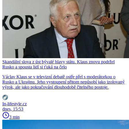
Skandální slova z úst bývalé hlavy státu. Klaus znovu podržel
Rusko a spousta lidí si ťuká na čelo
Václav Klaus se v televizní debatě ostře přel s moderátorkou o
Rusko a Ukrajinu. Jeho vystoupení přitom nepůsobí jako izolovaný
výrok, ale jako pokračování dlouhodobě čitelného postoje.
In-lifestyle.cz
dnes, 15:53
3 min