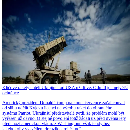
Klíčové rakety chtěli Ukrajinci od USA už dříve. Odmítl je i největší
ochránce
Americký prezident Donald Trump na konci července začal couvat
od slibu udělit Kyjevu licenci na výrobu raket do obranného
systému Patriot. Ukrajinští představitelé tvrdí, že problém mohl být
vyřešen už dávno. O stejné povolení totiž žádali už před dvěma lety
předchozí americkou vládu: z Washingtonu však tehdy bez
jakéhokoliv vysvětlení dorazilo strohé „ne“.