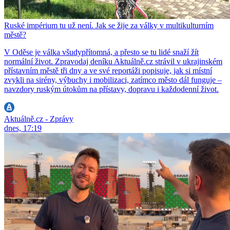
Ruské impérium tu už není. Jak se žije za války v multikulturním
městě?
V Oděse je válka všudypřítomná, a přesto se tu lidé snaží žít
normální život. Zpravodaj deníku Aktuálně.cz strávil v ukrajinském
přístavním městě tři dny a ve své reportáži popisuje, jak si místní
zvykli na sirény, výbuchy i mobilizaci, zatímco město dál funguje –
navzdory ruským útokům na přístavy, dopravu i každodenní život.
Aktuálně.cz - Zprávy
dnes, 17:19