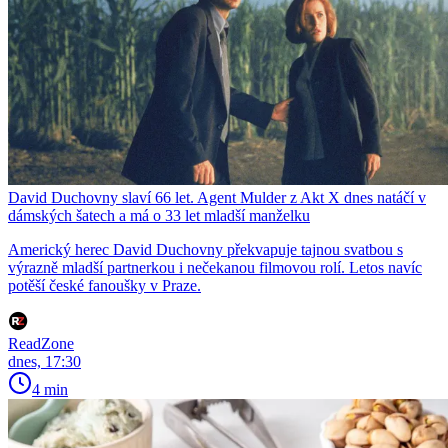
David Duchovny slaví 66 let. Agent Mulder z Akt X dnes natáčí v
dámských šatech a má o 33 let mladší manželku
Americký herec David Duchovny překvapuje tajnou svatbou s
výrazně mladší partnerkou i nečekanou filmovou rolí. Letos navíc
potěší české fanoušky v Praze.
ReadZone
dnes, 17:30
4 min