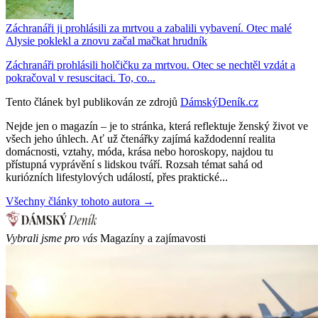
Záchranáři ji prohlásili za mrtvou a zabalili vybavení. Otec malé
Alysie poklekl a znovu začal mačkat hrudník
Záchranáři prohlásili holčičku za mrtvou. Otec se nechtěl vzdát a
pokračoval v resuscitaci. To, co...
Tento článek byl publikován ze zdrojů
DámskýDeník.cz
Nejde jen o magazín – je to stránka, která reflektuje ženský život ve
všech jeho úhlech. Ať už čtenářky zajímá každodenní realita
domácnosti, vztahy, móda, krása nebo horoskopy, najdou tu
přístupná vyprávění s lidskou tváří. Rozsah témat sahá od
kuriózních lifestylových událostí, přes praktické...
Všechny články tohoto autora →
Vybrali jsme pro vás
Magazíny a zajímavosti