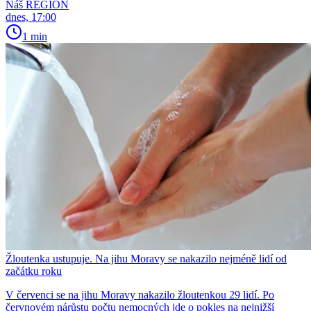
Náš REGION
dnes, 17:00
1 min
Žloutenka ustupuje. Na jihu Moravy se nakazilo nejméně lidí od
začátku roku
V červenci se na jihu Moravy nakazilo žloutenkou 29 lidí. Po
červnovém nárůstu počtu nemocných jde o pokles na nejnižší