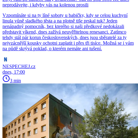
neprodávejte, i kdyby vás na kolenou prosili
Vzpomínáte si na ty líné soboty u babičky, kdy se celou kuchyní
linula vůně sladkého těsta a na plotně tiše prskal tuk? Jeden
nenápadný pomocník, bez kterého si naši předkové nedokázali
představit víkend, dnes zažívá neuvěřitelnou renesanci. Zatímco
tehdy stál pár korun československých, dnes jsou sběratelé za ty
nejvzácnější kousky ochotni zaplatit i přes tři tisíce. Možná se i vám
na půdě skrývá poklad, o kterém nemáte ani tušení.
NESPECHEJ.cz
dnes, 17:00
3 min