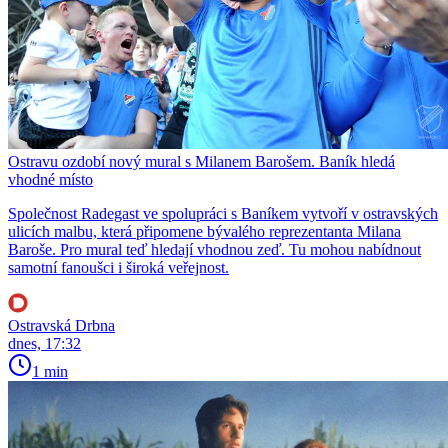
Ostravu ozdobí nový mural s Milanem Barošem. Baník hledá
vhodné místo
Společnost Radegast ve spolupráci s Baníkem vytvoří v ostravských
ulicích malbu, která připomene bývalého reprezentanta Milana
Baroše. Pro mural teď hledají vhodnou zeď. Tu mohou nabídnout
samotní fanoušci i široká veřejnost.
Ostravská Drbna
dnes, 17:32
1 min