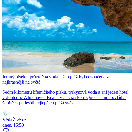
Jemný písek a průzračná voda. Tato pláž byla označena za
nejkrásnější na světě
Sedm kilometrů křemičitého písku, tyrkysová voda a ani jeden hotel
v dohledu. Whitehaven Beach v australském Queenslandu ovládla
žebříček padesáti nejlepších pláží světa.
VědaŽivě.cz
dnes, 16:50