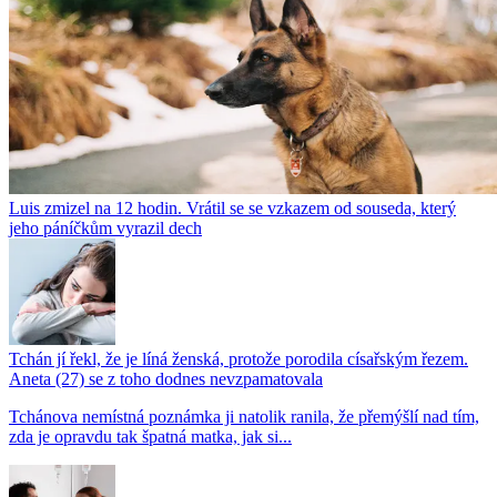
Luis zmizel na 12 hodin. Vrátil se se vzkazem od souseda, který
jeho páníčkům vyrazil dech
Tchán jí řekl, že je líná ženská, protože porodila císařským řezem.
Aneta (27) se z toho dodnes nevzpamatovala
Tchánova nemístná poznámka ji natolik ranila, že přemýšlí nad tím,
zda je opravdu tak špatná matka, jak si...