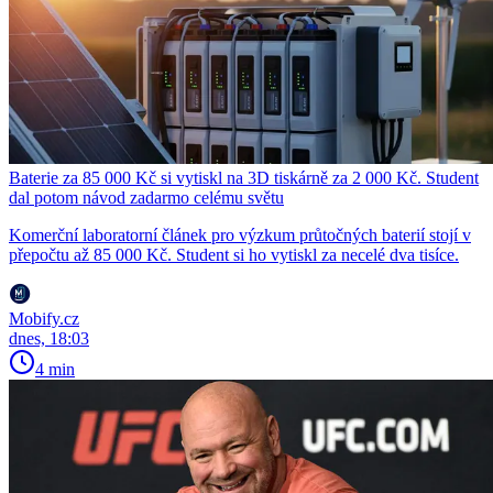
Baterie za 85 000 Kč si vytiskl na 3D tiskárně za 2 000 Kč. Student
dal potom návod zadarmo celému světu
Komerční laboratorní článek pro výzkum průtočných baterií stojí v
přepočtu až 85 000 Kč. Student si ho vytiskl za necelé dva tisíce.
Mobify.cz
dnes, 18:03
4 min