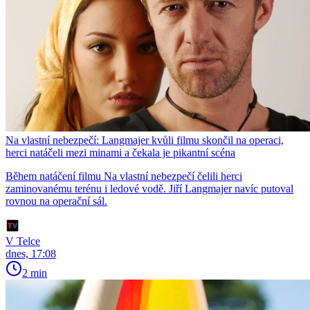
Na vlastní nebezpečí: Langmajer kvůli filmu skončil na operaci,
herci natáčeli mezi minami a čekala je pikantní scéna
Během natáčení filmu Na vlastní nebezpečí čelili herci
zaminovanému terénu i ledové vodě. Jiří Langmajer navíc putoval
rovnou na operační sál.
V Telce
dnes, 17:08
2 min