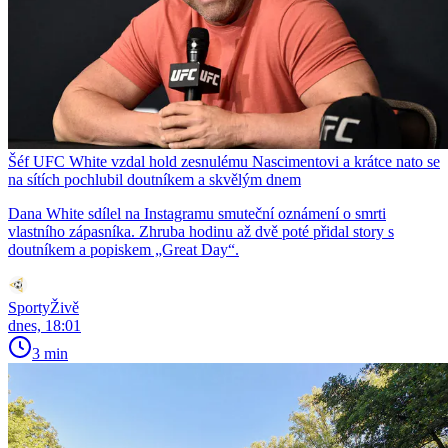
Šéf UFC White vzdal hold zesnulému Nascimentovi a krátce nato se
na sítích pochlubil doutníkem a skvělým dnem
Dana White sdílel na Instagramu smuteční oznámení o smrti
vlastního zápasníka. Zhruba hodinu až dvě poté přidal story s
doutníkem a popiskem „Great Day“.
SportyŽivě
dnes, 18:01
3 min