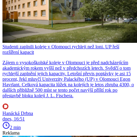
Studenti zaplnili koleje v Olomouci rychleji než loni. UP řeší
rozšíření kapacit
Zájem o vysokoškolské koleje v Olomouci je před nadcházejícím
akademickým rokem vyšší než v předchozích letech. Svědčí o tom
rychlejší zaplnění jejich kapacity. Letošní převis poptávky je asi 15
procent, řekl mluvčí Univerzity Palackého (UP) v Olomouci Egon
Havrlant. Celková kapacita lůžek na kolejích je letos zhruba 4300, o
dalších přibližně 500 míst se tento počet navýší příští rok po
přestavbě bloku kolejí J. L. Fischera.
Hanácká Drbna
dnes, 16:51
2 min
Reklama