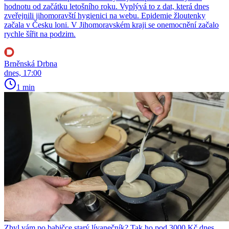
hodnotu od začátku letošního roku. Vyplývá to z dat, která dnes
zveřejnili jihomoravští hygienici na webu. Epidemie žloutenky
začala v Česku loni. V Jihomoravském kraji se onemocnění začalo
rychle šířit na podzim.
Brněnská Drbna
dnes, 17:00
1 min
Zbyl vám po babičce starý lívanečník? Tak ho pod 3000 Kč dnes