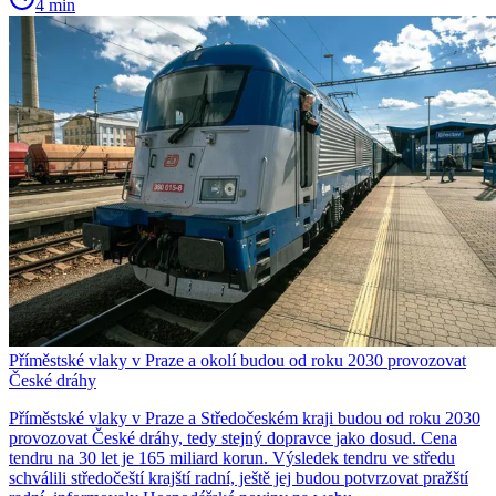
4 min
Příměstské vlaky v Praze a okolí budou od roku 2030 provozovat
České dráhy
Příměstské vlaky v Praze a Středočeském kraji budou od roku 2030
provozovat České dráhy, tedy stejný dopravce jako dosud. Cena
tendru na 30 let je 165 miliard korun. Výsledek tendru ve středu
schválili středočeští krajští radní, ještě jej budou potvrzovat pražští