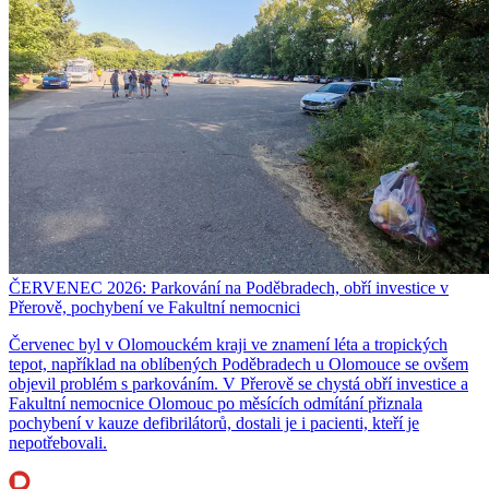
ČERVENEC 2026: Parkování na Poděbradech, obří investice v
Přerově, pochybení ve Fakultní nemocnici
Červenec byl v Olomouckém kraji ve znamení léta a tropických
tepot, například na oblíbených Poděbradech u Olomouce se ovšem
objevil problém s parkováním. V Přerově se chystá obří investice a
Fakultní nemocnice Olomouc po měsících odmítání přiznala
pochybení v kauze defibrilátorů, dostali je i pacienti, kteří je
nepotřebovali.