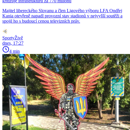
kritizuje infrastrukturu za 770 milionů
Majitel libereckého Slovanu a člen Ligového výboru LFA Ondřej
Kania otevřeně napadl provozní stav stadionů v nejvyšší soutěži a
spojil ho s budoucí cenou televizních práv.
SportyŽivě
dnes, 17:27
4 min