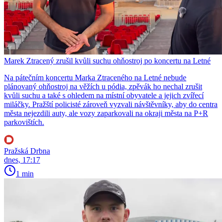
Marek Ztracený zrušil kvůli suchu ohňostroj po koncertu na Letné
Na pátečním koncertu Marka Ztraceného na Letné nebude
plánovaný ohňostroj na věžích u pódia, zpěvák ho nechal zrušit
kvůli suchu a také s ohledem na místní obyvatele a jejich zvířecí
miláčky. Pražští policisté zároveň vyzvali návštěvníky, aby do centra
města nejezdili auty, ale vozy zaparkovali na okraji města na P+R
parkovištích.
Pražská Drbna
dnes, 17:17
1 min