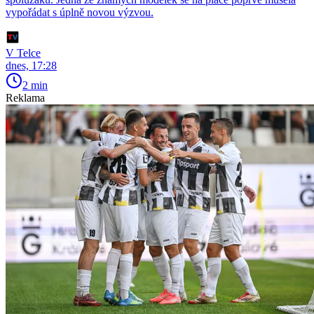
vypořádat s úplně novou výzvou.
V Telce
dnes, 17:28
2 min
Reklama