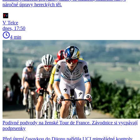
náročné úpravy hereckých těl.
V Telce
dnes, 17:50
4 min
Podivné podvody na ženské Tour de France. Závodnice si vycpávají
podprsenky
Před úterní časovkou do Dijonu nařídila UCI mimořádné kontroly