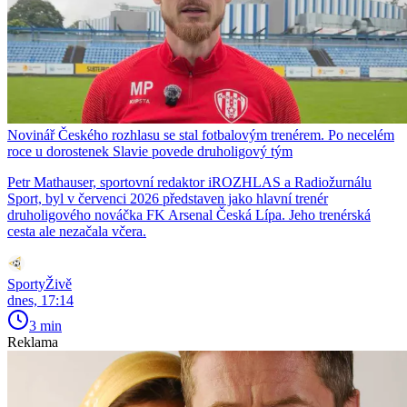
Novinář Českého rozhlasu se stal fotbalovým trenérem. Po necelém
roce u dorostenek Slavie povede druholigový tým
Petr Mathauser, sportovní redaktor iROZHLAS a Radiožurnálu
Sport, byl v červenci 2026 představen jako hlavní trenér
druholigového nováčka FK Arsenal Česká Lípa. Jeho trenérská
cesta ale nezačala včera.
SportyŽivě
dnes, 17:14
3 min
Reklama