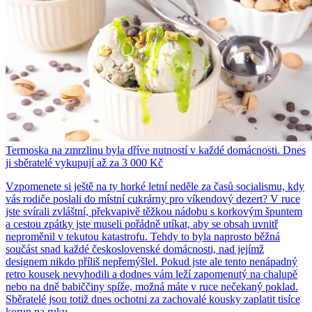
Termoska na zmrzlinu byla dříve nutností v každé domácnosti. Dnes
ji sběratelé vykupují až za 3 000 Kč
Vzpomenete si ještě na ty horké letní neděle za časů socialismu, kdy
vás rodiče poslali do místní cukrárny pro víkendový dezert? V ruce
jste svírali zvláštní, překvapivě těžkou nádobu s korkovým špuntem
a cestou zpátky jste museli pořádně utíkat, aby se obsah uvnitř
neproměnil v tekutou katastrofu. Tehdy to byla naprosto běžná
součást snad každé československé domácnosti, nad jejímž
designem nikdo příliš nepřemýšlel. Pokud jste ale tento nenápadný
retro kousek nevyhodili a dodnes vám leží zapomenutý na chalupě
nebo na dně babiččiny spíže, možná máte v ruce nečekaný poklad.
Sběratelé jsou totiž dnes ochotni za zachovalé kousky zaplatit tisíce
korun na ruku.