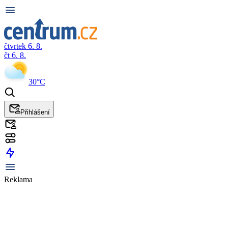
čtvrtek 6. 8.
čt 6. 8.
30°C
Přihlášení
Reklama