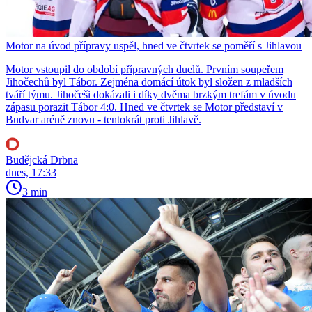
Motor na úvod přípravy uspěl, hned ve čtvrtek se poměří s Jihlavou
Motor vstoupil do období přípravných duelů. Prvním soupeřem
Jihočechů byl Tábor. Zejména domácí útok byl složen z mladších
tváří týmu. Jihočeši dokázali i díky dvěma brzkým trefám v úvodu
zápasu porazit Tábor 4:0. Hned ve čtvrtek se Motor představí v
Budvar aréně znovu - tentokrát proti Jihlavě.
Budějcká Drbna
dnes, 17:33
3 min