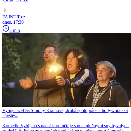
FAJNTIP.cz
dnes, 17:30
3 min
Vybíjená: Hlas Simony Krainové, druhá spolupráce a hollywoodská
návštěva
Komedie Vybíjená s nadsázkou účtuje s nenaplněnými sny bývalých
spolužáků. Jedna ze známých modelek se na place poprvé musela