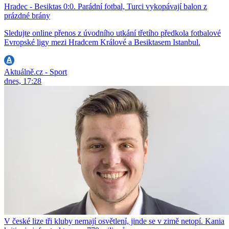
Hradec - Besiktas 0:0. Parádní fotbal, Turci vykopávají balon z
prázdné brány
Sledujte online přenos z úvodního utkání třetího předkola fotbalové
Evropské ligy mezi Hradcem Králové a Besiktasem Istanbul.
Aktuálně.cz - Sport
dnes, 17:28
V české lize tři kluby nemají osvětlení, jinde se v zimě netopí. Kania