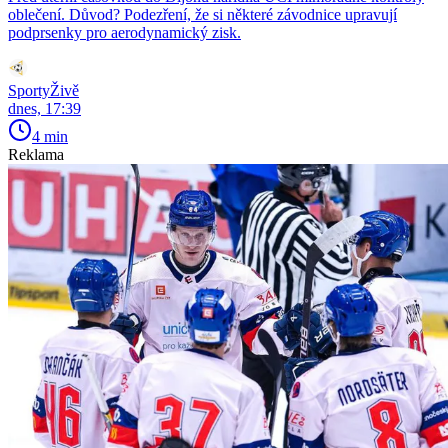
oblečení. Důvod? Podezření, že si některé závodnice upravují
podprsenky pro aerodynamický zisk.
SportyŽivě
dnes, 17:39
4 min
Reklama