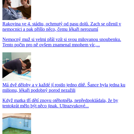
Rakovina ve 4. stádiu, ochrnutý od pasu dolů. Zach se oženil v
nemocnici a pak přišlo něco, čemu lékaři nerozumí
Nemocný muž si velmi přál vzít si svou milovanou snoubenku.
Tento počin pro ně ovšem znamenal mnohem víc,...
Má dvě dělohy a v každé jí rostlo jedno dítě. Šance byla jedna ku
milionu, lékaři podobný porod nezažili
Když matka tří dětí znovu otěhotněla, nepředpokládala, že by
tentokrát mělo být něco jinak. Ultrazvukové...