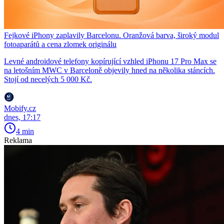
Fejkové iPhony zaplavily Barcelonu. Oranžová barva, široký modul
fotoaparátů a cena zlomek originálu
Levné androidové telefony kopírující vzhled iPhonu 17 Pro Max se
na letošním MWC v Barceloně objevily hned na několika stáncích.
Stojí od necelých 5 000 Kč.
Mobify.cz
dnes, 17:17
4 min
Reklama