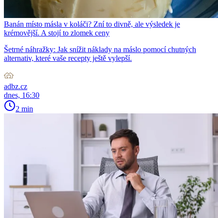
Banán místo másla v koláči? Zní to divně, ale výsledek je
krémovější. A stojí to zlomek ceny
Šetrné náhražky: Jak snížit náklady na máslo pomocí chutných
alternativ, které vaše recepty ještě vylepší.
adbz.cz
dnes, 16:30
2 min