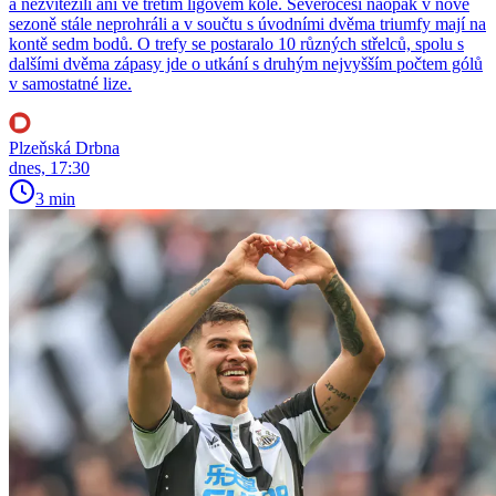
a nezvítězili ani ve třetím ligovém kole. Severočeši naopak v nové
sezoně stále neprohráli a v součtu s úvodními dvěma triumfy mají na
kontě sedm bodů. O trefy se postaralo 10 různých střelců, spolu s
dalšími dvěma zápasy jde o utkání s druhým nejvyšším počtem gólů
v samostatné lize.
Plzeňská Drbna
dnes, 17:30
3 min