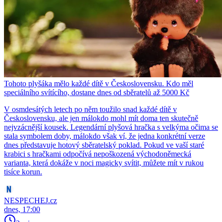
Tohoto plyšáka mělo každé dítě v Československu. Kdo měl
speciálního svítícího, dostane dnes od sběratelů až 5000 Kč
V osmdesátých letech po něm toužilo snad každé dítě v
Československu, ale jen málokdo mohl mít doma ten skutečně
nejvzácnější kousek. Legendární plyšová hračka s velkýma očima se
stala symbolem doby, málokdo však ví, že jedna konkrétní verze
dnes představuje hotový sběratelský poklad. Pokud ve vaší staré
krabici s hračkami odpočívá nepoškozená východoněmecká
varianta, která dokáže v noci magicky svítit, můžete mít v rukou
tisíce korun.
NESPECHEJ.cz
dnes, 17:00