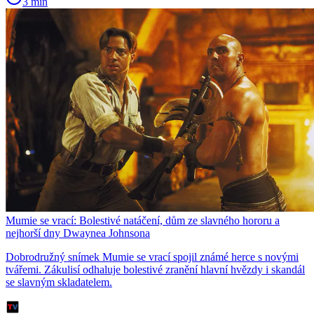
3 min
Mumie se vrací: Bolestivé natáčení, dům ze slavného hororu a
nejhorší dny Dwaynea Johnsona
Dobrodružný snímek Mumie se vrací spojil známé herce s novými
tvářemi. Zákulisí odhaluje bolestivé zranění hlavní hvězdy i skandál
se slavným skladatelem.