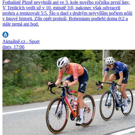
Fotbalisté Plzně nevyhráli ani ve 3. kole nového ročníku první ligy.
V Teplicích vedli už v 10. minutě 3:0, nakonec však odvraceli
prohru a remizovali 5:5. Šlo o duel s druhým nejvyšším počtem gólů
v ligové historii. Zlín opět prohrál, Bohemians podlehl doma 0:2 a
stále nemá ani bod.
Aktuálně.cz - Sport
dnes, 17:06