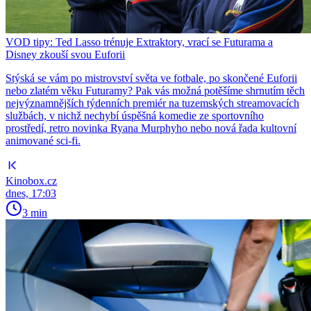
VOD tipy: Ted Lasso trénuje Extraktory, vrací se Futurama a
Disney zkouší svou Euforii
Stýská se vám po mistrovství světa ve fotbale, po skončené Euforii
nebo zlatém věku Futuramy? Pak vás možná potěšíme shrnutím těch
nejvýznamnějších týdenních premiér na tuzemských streamovacích
službách, v nichž nechybí úspěšná komedie ze sportovního
prostředí, retro novinka Ryana Murphyho nebo nová řada kultovní
animované sci-fi.
Kinobox.cz
dnes, 17:03
3 min