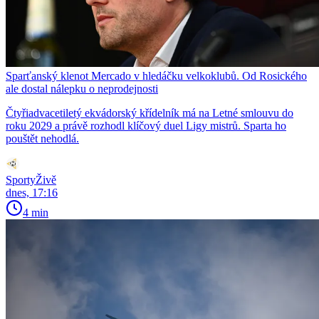
Sparťanský klenot Mercado v hledáčku velkoklubů. Od Rosického
ale dostal nálepku o neprodejnosti
Čtyřiadvacetiletý ekvádorský křídelník má na Letné smlouvu do
roku 2029 a právě rozhodl klíčový duel Ligy mistrů. Sparta ho
pouštět nehodlá.
SportyŽivě
dnes, 17:16
4 min