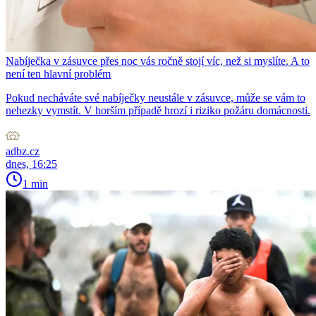
Nabíječka v zásuvce přes noc vás ročně stojí víc, než si myslíte. A to
není ten hlavní problém
Pokud necháváte své nabíječky neustále v zásuvce, může se vám to
nehezky vymstít. V horším případě hrozí i riziko požáru domácnosti.
adbz.cz
dnes, 16:25
1 min