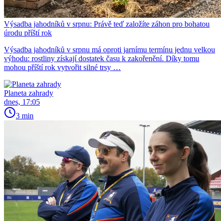
Výsadba jahodníků v srpnu: Právě teď založíte záhon pro bohatou
úrodu příští rok
Výsadba jahodníků v srpnu má oproti jarnímu termínu jednu velkou
výhodu: rostliny získají dostatek času k zakořenění. Díky tomu
mohou příští rok vytvořit silné trsy …
Planeta zahrady
dnes, 17:05
3 min