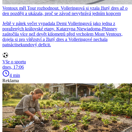
Ventoux měl Tour rozhodnout. Volleringová si vzala žlutý dres až o
den později a ukázala, proč se závod nevyhrává jedním kopcem
Ještě v pátek večer vypadala Demi Volleringová jako jedna z
poražených královské etapy. Katarzyna Niewiadoma-Phinney
zaútočila více než devět kilometrů před vrcholem Mont Ventoux,
dojela si pro vítězství a žlutý dres a Volleringové nechala
patnáctisekundový deficit.
Vše o sportu
dnes, 17:06
4 min
Reklama