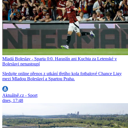
Mladá Boleslav - Sparta 0:0. Haraslín ani Kuchta za Letenské v
Boleslavi nenastoupí
Sledujte online přenos z utkání třetího kola fotbalové Chance Ligy
mezi Mladou Boleslaví a Spartou Praha.
Aktuálně.cz - Sport
dnes, 17:48