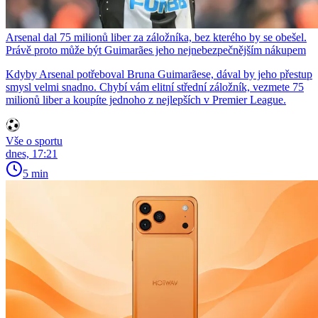
Arsenal dal 75 milionů liber za záložníka, bez kterého by se obešel.
Právě proto může být Guimarães jeho nejnebezpečnějším nákupem
Kdyby Arsenal potřeboval Bruna Guimarãese, dával by jeho přestup
smysl velmi snadno. Chybí vám elitní střední záložník, vezmete 75
milionů liber a koupíte jednoho z nejlepších v Premier League.
Vše o sportu
dnes, 17:21
5 min