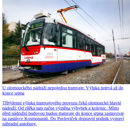
U olomouckého nádraží nepojedou tramvaje. Výluka potrvá až do
konce srpna
Třítýdenní výluka tramvajového provozu čeká olomoucké hlavní
nádraží. Od zítřka tam začne výměna výhybek a kolejnic. Místo
před nádražní budovou budou tramvaje do konce srpna zastavovat
na zastávce Kosmonautů. Do Pavloviček dopravní podnik vypraví
náhradní autobusy.