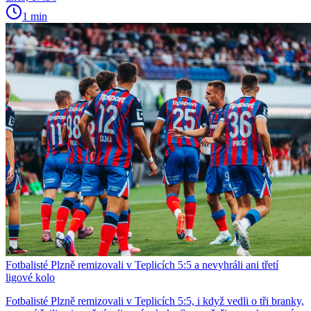
1 min
Fotbalisté Plzně remizovali v Teplicích 5:5 a nevyhráli ani třetí
ligové kolo
Fotbalisté Plzně remizovali v Teplicích 5:5, i když vedli o tři branky,