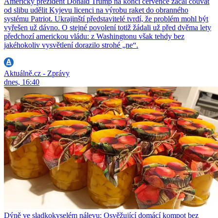
Americký prezident Donald Trump na konci července začal couvat
od slibu udělit Kyjevu licenci na výrobu raket do obranného
systému Patriot. Ukrajinští představitelé tvrdí, že problém mohl být
vyřešen už dávno. O stejné povolení totiž žádali už před dvěma lety
předchozí americkou vládu: z Washingtonu však tehdy bez
jakéhokoliv vysvětlení dorazilo strohé „ne“.
Aktuálně.cz - Zprávy
dnes, 16:40
Dýně ve sladkokyselém nálevu: Osvěžující domácí kompot bez