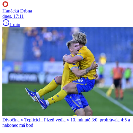
Hanácká Drbna
dnes, 17:11
1 min
Divočina v Teplicích. Plzeň vedla v 10. minutě 3:0, prohrávala 4:5 a
nakonec má bod