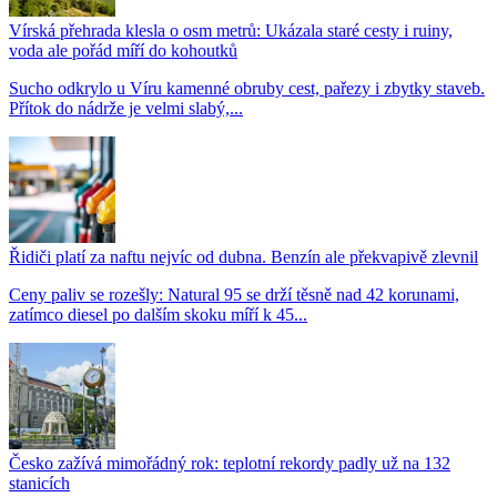
Vírská přehrada klesla o osm metrů: Ukázala staré cesty i ruiny,
voda ale pořád míří do kohoutků
Sucho odkrylo u Víru kamenné obruby cest, pařezy i zbytky staveb.
Přítok do nádrže je velmi slabý,...
Řidiči platí za naftu nejvíc od dubna. Benzín ale překvapivě zlevnil
Ceny paliv se rozešly: Natural 95 se drží těsně nad 42 korunami,
zatímco diesel po dalším skoku míří k 45...
Česko zažívá mimořádný rok: teplotní rekordy padly už na 132
stanicích