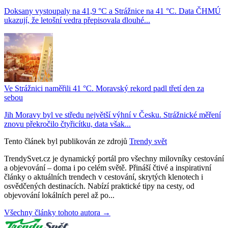
Doksany vystoupaly na 41,9 °C a Strážnice na 41 °C. Data ČHMÚ
ukazují, že letošní vedra přepisovala dlouhé...
Ve Strážnici naměřili 41 °C. Moravský rekord padl třetí den za
sebou
Jih Moravy byl ve středu největší výhní v Česku. Strážnické měření
znovu překročilo čtyřicítku, data však...
Tento článek byl publikován ze zdrojů
Trendy svět
TrendySvet.cz je dynamický portál pro všechny milovníky cestování
a objevování – doma i po celém světě. Přináší čtivé a inspirativní
články o aktuálních trendech v cestování, skrytých klenotech i
osvědčených destinacích. Nabízí praktické tipy na cesty, od
objevování lokálních perel až po...
Všechny články tohoto autora →