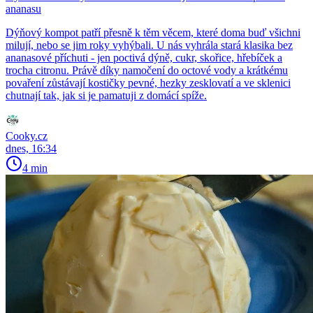
ananasu
Dýňový kompot patří přesně k těm věcem, které doma buď všichni
milují, nebo se jim roky vyhýbali. U nás vyhrála stará klasika bez
ananasové příchuti - jen poctivá dýně, cukr, skořice, hřebíček a
trocha citronu. Právě díky namočení do octové vody a krátkému
povaření zůstávají kostičky pevné, hezky zesklovatí a ve sklenici
chutnají tak, jak si je pamatuji z domácí spíže.
Cooky.cz
dnes, 16:34
4 min