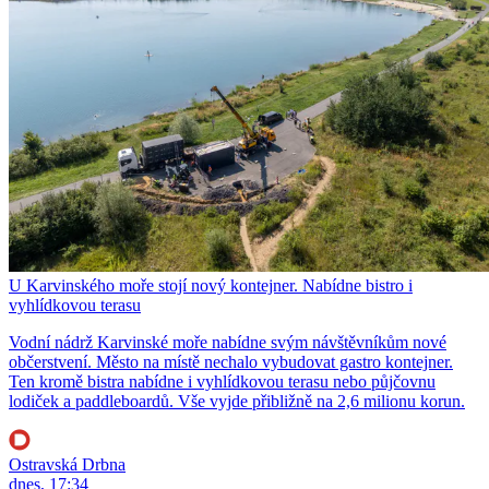
U Karvinského moře stojí nový kontejner. Nabídne bistro i
vyhlídkovou terasu
Vodní nádrž Karvinské moře nabídne svým návštěvníkům nové
občerstvení. Město na místě nechalo vybudovat gastro kontejner.
Ten kromě bistra nabídne i vyhlídkovou terasu nebo půjčovnu
lodiček a paddleboardů. Vše vyjde přibližně na 2,6 milionu korun.
Ostravská Drbna
dnes, 17:34