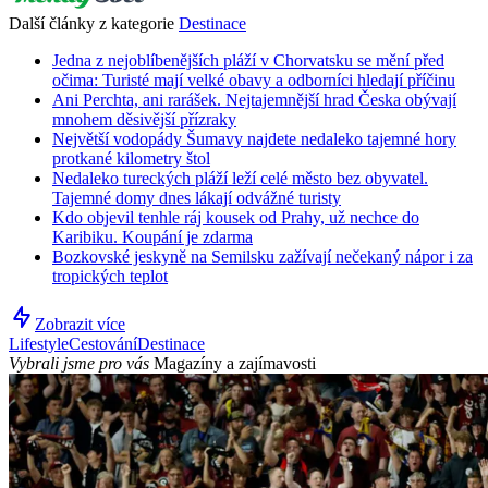
Další články z kategorie
Destinace
Jedna z nejoblíbenějších pláží v Chorvatsku se mění před
očima: Turisté mají velké obavy a odborníci hledají příčinu
Ani Perchta, ani rarášek. Nejtajemnější hrad Česka obývají
mnohem děsivější přízraky
Největší vodopády Šumavy najdete nedaleko tajemné hory
protkané kilometry štol
Nedaleko tureckých pláží leží celé město bez obyvatel.
Tajemné domy dnes lákají odvážné turisty
Kdo objevil tenhle ráj kousek od Prahy, už nechce do
Karibiku. Koupání je zdarma
Bozkovské jeskyně na Semilsku zažívají nečekaný nápor i za
tropických teplot
Zobrazit více
Lifestyle
Cestování
Destinace
Vybrali jsme pro vás
Magazíny a zajímavosti