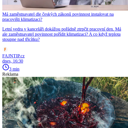
Má zaměstnavatel dle českých zákonů povinnost instalovat na
pracovišti klimatizaci?
Letní vedra v kanceláři dokážou pořádně ztrpčit pracovní den. Má
ale zaměstnavatel povinnost pořídit klimatizaci? A co když teplota
stoupne nad třicítku?
FAJNTIP.cz
dnes, 16:30
3 min
Reklama