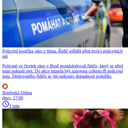
Policejní honička jako z filmu. Řidič ujížděl před trojicí policejních
aut
Policisté ve čtvrtek ráno v Brně pronásledovali řidiče, který se před
nimi pokusil ujet. Do akce musela být zapojena celkem tři policejní
auta. Sledovaného řidiče se jim nakonec dopadnout podařilo.
Brněnská Drbna
dnes, 17:00
1 min