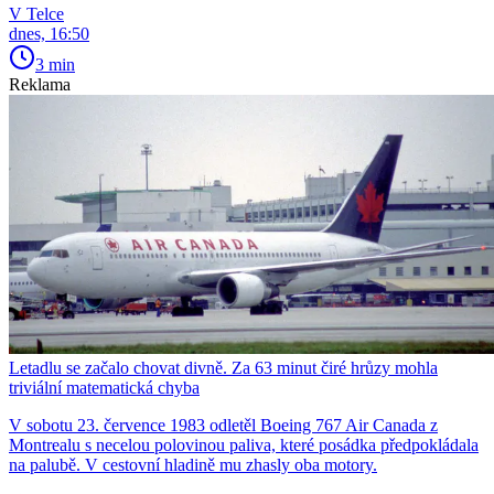
V Telce
dnes, 16:50
3 min
Reklama
Letadlu se začalo chovat divně. Za 63 minut čiré hrůzy mohla
triviální matematická chyba
V sobotu 23. července 1983 odletěl Boeing 767 Air Canada z
Montrealu s necelou polovinou paliva, které posádka předpokládala
na palubě. V cestovní hladině mu zhasly oba motory.