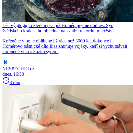
Léčivý glögg, o kterém psal již Homér, pijeme dodnes: Syn
švédského krále si ho objednal na svatbu rekordní množství
Kořeněné víno je oblíbené již více než 3000 let, dokonce i
Homérovo básnické dílo Ilias zmiňuje vojáky, kteří si vychutnávali
kořeněné víno s kozím sýrem.
NESPECHEJ.cz
dnes, 16:30
3 min