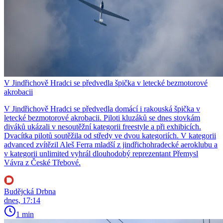
V Jindřichově Hradci se předvedla špička v letecké bezmotorové
akrobacii
V Jindřichově Hradci se předvedla domácí i rakouská špička v
letecké bezmotorové akrobacii. Piloti kluzáků se dnes stovkám
diváků ukázali v nesoutěžní kategorii freestyle a při exhibicích.
Dvacítka pilotů soutěžila od středy ve dvou kategoriích. V kategorii
advanced zvítězil Aleš Ferra mladší z jindřichohradecké aeroklubu a
v kategorii unlimited vyhrál dlouhodobý reprezentant Přemysl
Vávra z České Třebové.
Budějcká Drbna
dnes, 17:14
1 min