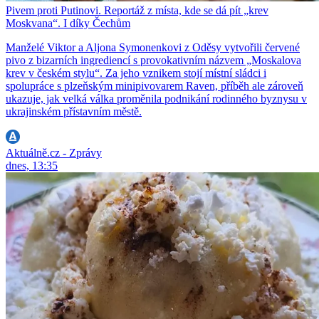
Pivem proti Putinovi. Reportáž z místa, kde se dá pít „krev
Moskvana“. I díky Čechům
Manželé Viktor a Aljona Symonenkovi z Oděsy vytvořili červené
pivo z bizarních ingrediencí s provokativním názvem „Moskalova
krev v českém stylu“. Za jeho vznikem stojí místní sládci i
spolupráce s plzeňským minipivovarem Raven, příběh ale zároveň
ukazuje, jak velká válka proměnila podnikání rodinného byznysu v
ukrajinském přístavním městě.
Aktuálně.cz - Zprávy
dnes, 13:35