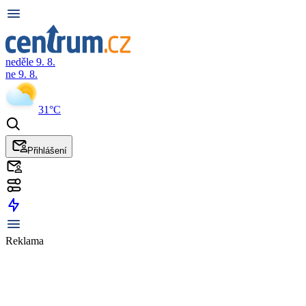
neděle 9. 8.
ne 9. 8.
31°C
Přihlášení
Reklama