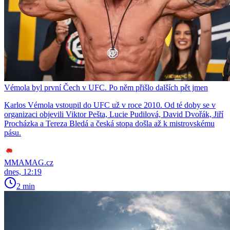
Vémola byl první Čech v UFC. Po něm přišlo dalších pět jmen
Karlos Vémola vstoupil do UFC už v roce 2010. Od té doby se v
organizaci objevili Viktor Pešta, Lucie Pudilová, David Dvořák, Jiří
Procházka a Tereza Bledá a česká stopa došla až k mistrovskému
pásu.
MMAMAG.cz
dnes, 12:19
2 min