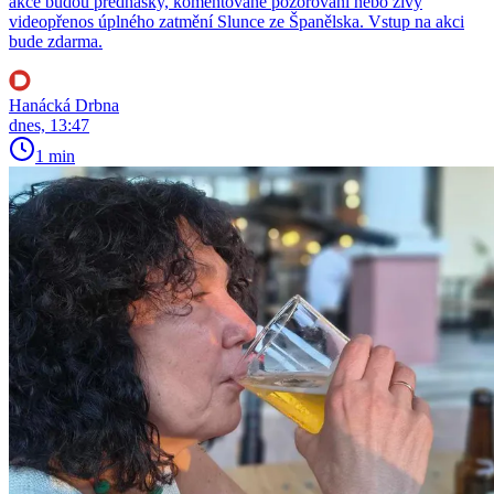
akce budou přednášky, komentované pozorování nebo živý
videopřenos úplného zatmění Slunce ze Španělska. Vstup na akci
bude zdarma.
Hanácká Drbna
dnes, 13:47
1 min