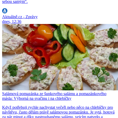
sebou samým“.
Aktuálně.cz - Zprávy
dnes, 12:36
Salámová pomazánka ze šunkového salámu a pomazánkového
másla: Výborná na svačinu i na chlebíčky
Když potřebuji rychle nachystat večeři nebo něco na chlebíčky pro
návštěvu, často dělám právě salámovou pomazánku. Je sytá, hotová
za pár minut a díky nastrouhanému salámu, vejcím natvrdo a