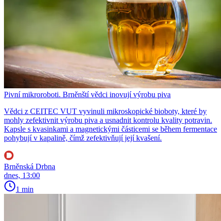
Pivní mikroroboti. Brněnští vědci inovují výrobu piva
Vědci z CEITEC VUT vyvinuli mikroskopické bioboty, které by
mohly zefektivnit výrobu piva a usnadnit kontrolu kvality potravin.
Kapsle s kvasinkami a magnetickými částicemi se během fermentace
pohybují v kapalině, čímž zefektivňují její kvašení.
Brněnská Drbna
dnes, 13:00
1 min