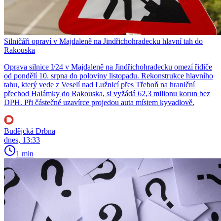
Silničáři opraví v Majdaleně na Jindřichohradecku hlavní tah do
Rakouska
Oprava silnice I/24 v Majdaleně na Jindřichohradecku omezí řidiče
od pondělí 10. srpna do poloviny listopadu. Rekonstrukce hlavního
tahu, který vede z Veselí nad Lužnicí přes Třeboň na hraniční
přechod Halámky do Rakouska, si vyžádá 62,3 milionu korun bez
DPH. Při částečné uzavírce projedou auta místem kyvadlově.
Budějcká Drbna
dnes, 13:33
1 min