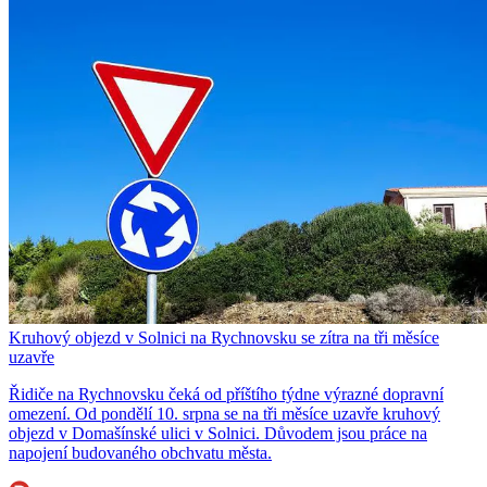
Kruhový objezd v Solnici na Rychnovsku se zítra na tři měsíce
uzavře
Řidiče na Rychnovsku čeká od příštího týdne výrazné dopravní
omezení. Od pondělí 10. srpna se na tři měsíce uzavře kruhový
objezd v Domašínské ulici v Solnici. Důvodem jsou práce na
napojení budovaného obchvatu města.