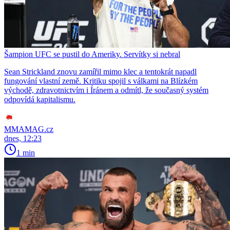
Šampion UFC se pustil do Ameriky. Servítky si nebral
Sean Strickland znovu zamířil mimo klec a tentokrát napadl
fungování vlastní země. Kritiku spojil s válkami na Blízkém
východě, zdravotnictvím i Íránem a odmítl, že současný systém
odpovídá kapitalismu.
MMAMAG.cz
dnes, 12:23
1 min