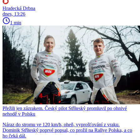
Hradecká Drbna
dnes, 13:26
1 min
Přežili jen zázrakem. Český pilot Stříteský promluvil po ohnivé
nehodě v Polsku
Náraz do stromu ve 120 km/h, oheň, vyprošťování z vraku.
Dominik Stříteský poprvé popsal, co prožil na Rallye Polska, a co
ho čeká dál.