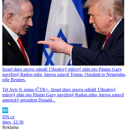
Izrael dnes znovu odmítl 15bodový mírový plán pro Pásmo Gazy
navržený Radou míru, kterou ustavil Trump. Oznámil to Netanjahu,
píše Reuters.
Tel Aviv 9. srpna (ČTK) - Izrael dnes znovu odmítl 15bodový
mírový plán pro Pásmo Gazy navržený Radou míru, kterou ustavil
americký prezident Donald...
HN.cz
dnes, 12:36
Reklama