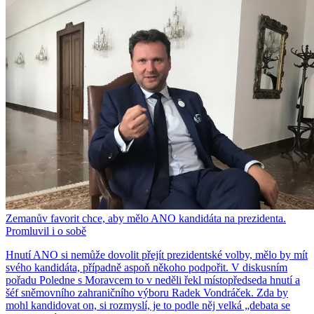
Zemanův favorit chce, aby mělo ANO kandidáta na prezidenta.
Promluvil i o sobě
Hnutí ANO si nemůže dovolit přejít prezidentské volby, mělo by mít
svého kandidáta, případně aspoň někoho podpořit. V diskusním
pořadu Poledne s Moravcem to v neděli řekl místopředseda hnutí a
šéf sněmovního zahraničního výboru Radek Vondráček. Zda by
mohl kandidovat on, si rozmyslí, je to podle něj velká „debata se