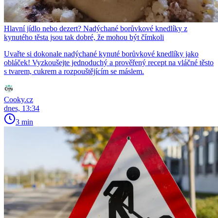
Hlavní jídlo nebo dezert? Nadýchané borůvkové knedlíky z
kynutého těsta jsou tak dobré, že mohou být čímkoli
Uvařte si dokonale nadýchané kynuté borůvkové knedlíky jako
obláček! Vyzkoušejte jednoduchý a prověřený recept na vláčné těsto
s tvarem, cukrem a rozpouštějícím se máslem.
Cooky.cz
dnes, 13:34
3 min