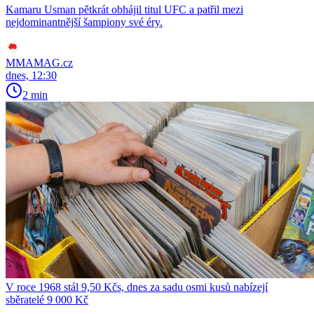
Kamaru Usman pětkrát obhájil titul UFC a patřil mezi
nejdominantnější šampiony své éry.
MMAMAG.cz
dnes, 12:30
2 min
V roce 1968 stál 9,50 Kčs, dnes za sadu osmi kusů nabízejí
sběratelé 9 000 Kč