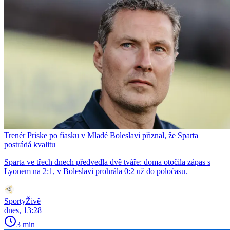
Trenér Priske po fiasku v Mladé Boleslavi přiznal, že Sparta
postrádá kvalitu
Sparta ve třech dnech předvedla dvě tváře: doma otočila zápas s
Lyonem na 2:1, v Boleslavi prohrála 0:2 už do poločasu.
SportyŽivě
dnes, 13:28
3 min