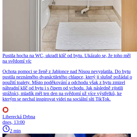
Pustila hocha na WC, ukradl klíč od bytu. Ukázalo se, že toho měl
na svědomí víc
Ochota pomoci se ženě z Jablonce nad Nisou nevyplatila. Do bytu
pustila neznámého dvanáctiletého chlapce, který ji slušně požádal o
použití toalety. Místo poděkování a odchodu však z bytu zmizel
náhradní klíč od bytu i s čipem od vchodu. Jak následně zjistili
strážníci, mladík měl ten den na svědomí už více výstřelků, ke
kterým se nechal inspirovat videi na sociální síti TikTok.
Liberecká Drbna
dnes, 13:00
2 min