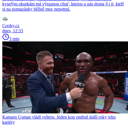
kyselým okurkám má výraznou chuť, kterou u nás doma jí i ti, kteří
si na pomazánky běžně moc nepotrpí.
Cooky.cz
dnes, 12:33
3 min
Kamaru Usman vládl velteru. Jeden kop změnil další roky jeho
kariéry