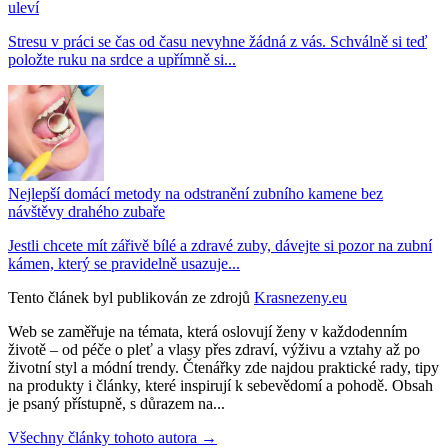
uleví
Stresu v práci se čas od času nevyhne žádná z vás. Schválně si teď
položte ruku na srdce a upřímně si...
Nejlepší domácí metody na odstranění zubního kamene bez
návštěvy drahého zubaře
Jestli chcete mít zářivě bílé a zdravé zuby, dávejte si pozor na zubní
kámen, který se pravidelně usazuje...
Tento článek byl publikován ze zdrojů
Krasnezeny.eu
Web se zaměřuje na témata, která oslovují ženy v každodenním
životě – od péče o pleť a vlasy přes zdraví, výživu a vztahy až po
životní styl a módní trendy. Čtenářky zde najdou praktické rady, tipy
na produkty i články, které inspirují k sebevědomí a pohodě. Obsah
je psaný přístupně, s důrazem na...
Všechny články tohoto autora →