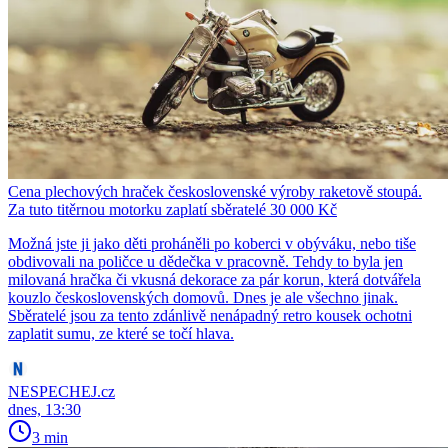
Cena plechových hraček československé výroby raketově stoupá.
Za tuto titěrnou motorku zaplatí sběratelé 30 000 Kč
Možná jste ji jako děti proháněli po koberci v obýváku, nebo tiše
obdivovali na poličce u dědečka v pracovně. Tehdy to byla jen
milovaná hračka či vkusná dekorace za pár korun, která dotvářela
kouzlo československých domovů. Dnes je ale všechno jinak.
Sběratelé jsou za tento zdánlivě nenápadný retro kousek ochotni
zaplatit sumu, ze které se točí hlava.
NESPECHEJ.cz
dnes, 13:30
3 min