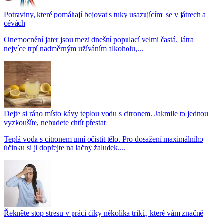
Potraviny, které pomáhají bojovat s tuky usazujícími se v játrech a
cévách
Onemocnění jater jsou mezi dnešní populací velmi častá. Játra
nejvíce trpí nadměrným užíváním alkoholu,...
Dejte si ráno místo kávy teplou vodu s citronem. Jakmile to jednou
vyzkoušíte, nebudete chtít přestat
Teplá voda s citronem umí očistit tělo. Pro dosažení maximálního
účinku si ji dopřejte na lačný žaludek....
Řekněte stop stresu v práci díky několika triků, které vám značně