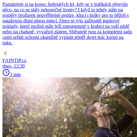
Pamatujete si na konec šedesátých let, kdy se v trafikách objevilo
něco, na co se stály nekonečné fronty? I když to tehdy stálo na
poměry brožurek neuvěřitelné peníze, kluci i holky pro to běželi s
nataženou dlaní plnou mincí. Dnes se tyto zažloutlé papírové
poklady, které možná stále leží zapomenuté v krabici na vaší půdě
nebo na chalupě, vyvažují zlatem. Sběratelé jsou za kompletní sadu
osmi sešitů ochotni okamžitě vyplatit téměř deset tisíc korun na
ruku.
FAJNTIP.cz
dnes, 12:30
3 min