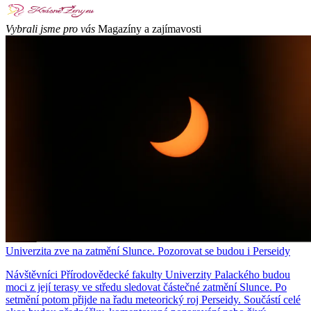
Vybrali jsme pro vás
Magazíny a zajímavosti
Univerzita zve na zatmění Slunce. Pozorovat se budou i Perseidy
Návštěvníci Přírodovědecké fakulty Univerzity Palackého budou
moci z její terasy ve středu sledovat částečné zatmění Slunce. Po
setmění potom přijde na řadu meteorický roj Perseidy. Součástí celé