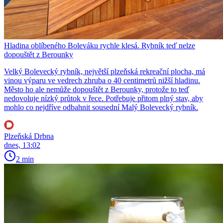
Hladina oblíbeného Boleváku rychle klesá. Rybník teď nelze
dopouštět z Berounky
Velký Bolevecký rybník, největší plzeňská rekreační plocha, má
vinou výparu ve vedrech zhruba o 40 centimetrů nižší hladinu.
Město ho ale nemůže dopouštět z Berounky, protože to teď
nedovoluje nízký průtok v řece. Potřebuje přitom plný stav, aby
mohlo co nejdříve odbahnit sousední Malý Bolevecký rybník.
Plzeňská Drbna
dnes, 13:02
2 min