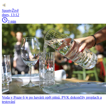
SportyŽivě
dnes, 13:12
3 min
Voda v Praze 6 je po havárii opět pitná. PVK dokončily proplach a
testování