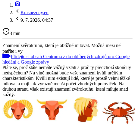
Krasnezeny.eu
9. 7. 2026, 04:37
3 min
Znamení zvěrokruhu, která je obtížné milovat. Možná mezi ně
patříte i vy
Přidejte si obsah Centrum.cz do oblíbených zdrojů pro Google
hledání a Google zprávy
Ptáte se, proč stále nemáte vážný vztah a proč ty předchozí skončily
neúspěchem? Na vině možná bude vaše znamení kvůli určitým
charakteristikám. Kvůli nim existují lidé, které je prostě velmi těžké
milovat a mají tak výrazně menší počet vhodných poloviček. Na
druhou stranu však existují znamení zvěrokruhu, která miluje snad
každý.