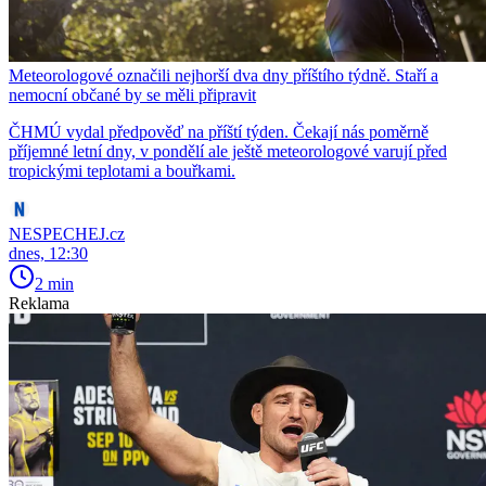
Meteorologové označili nejhorší dva dny příštího týdně. Staří a
nemocní občané by se měli připravit
ČHMÚ vydal předpověď na příští týden. Čekají nás poměrně
příjemné letní dny, v pondělí ale ještě meteorologové varují před
tropickými teplotami a bouřkami.
NESPECHEJ.cz
dnes, 12:30
2 min
Reklama