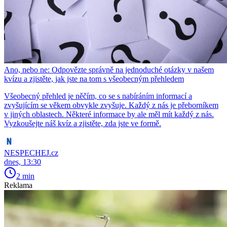
Ano, nebo ne: Odpovězte správně na jednoduché otázky v našem
kvízu a zjistěte, jak jste na tom s všeobecným přehledem
Všeobecný přehled je něčím, co se s nabíráním informací a
zvyšujícím se věkem obvykle zvyšuje. Každý z nás je přeborníkem
v jiných oblastech. Některé informace by ale měl mít každý z nás.
Vyzkoušejte náš kvíz a zjistěte, zda jste ve formě.
NESPECHEJ.cz
dnes, 13:30
2 min
Reklama