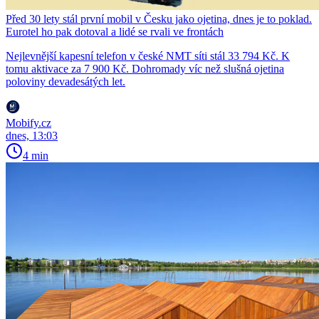
Před 30 lety stál první mobil v Česku jako ojetina, dnes je to poklad.
Eurotel ho pak dotoval a lidé se rvali ve frontách
Nejlevnější kapesní telefon v české NMT síti stál 33 794 Kč. K
tomu aktivace za 7 900 Kč. Dohromady víc než slušná ojetina
poloviny devadesátých let.
Mobify.cz
dnes, 13:03
4 min