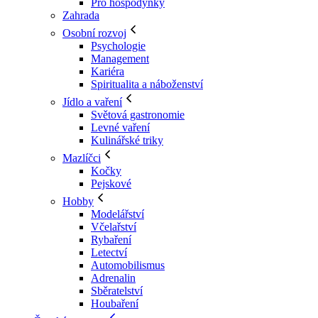
Pro hospodyňky
Zahrada
Osobní rozvoj
Psychologie
Management
Kariéra
Spiritualita a náboženství
Jídlo a vaření
Světová gastronomie
Levné vaření
Kulinářské triky
Mazlíčci
Kočky
Pejskové
Hobby
Modelářství
Včelařství
Rybaření
Letectví
Automobilismus
Adrenalin
Sběratelství
Houbaření