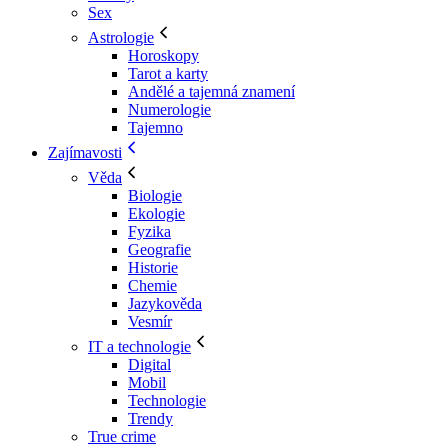
Sex
Astrologie
Horoskopy
Tarot a karty
Andělé a tajemná znamení
Numerologie
Tajemno
Zajímavosti
Věda
Biologie
Ekologie
Fyzika
Geografie
Historie
Chemie
Jazykověda
Vesmír
IT a technologie
Digital
Mobil
Technologie
Trendy
True crime