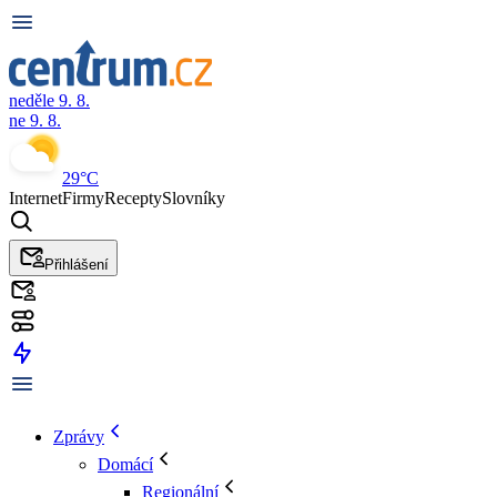
neděle 9. 8.
ne 9. 8.
29°C
Internet
Firmy
Recepty
Slovníky
Přihlášení
Zprávy
Domácí
Regionální