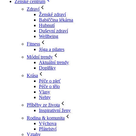
Ženské centrum
Zdraví
Ženské zdraví
Babiččina lékárna
Hubnutí
Duševní zdraví
Wellbeing
Fitness
Jóga a pilates
Módní trendy
Aktuální trendy
Doplňky
Krása
Péče o pleť
Péče o tělo
Vlasy
Nehty
Příběhy ze života
Inspirativní ženy
Rodina & komunita
Výchova
Přátelství
Vztahy