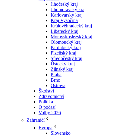
Jihočeský kraj
Jihomoravský kraj
Karlovarský kraj
Kraj Vysočina
Králověhradecký kraj
Liberecký kraj
Moravskoslezský kraj
Olomoucký kraj
Pardubický kraj
Plzeňský kraj
Středočeský kraj
Ústecký kraj
Zlínský kraj
Praha
Brno
Ostrava
Školství
Zdravotnictví
Politika
O počasí
Volby 2026
Zahraničí
Evropa
Slovensko