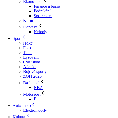
Ekonomika
Finance a burza
Podnikání
Spotřebitel
Krimi
Doprava
Nehody
Sport
Hokej
Fotbal
Tenis
Lyžování
Cyklistika
Atletika
Bojové sporty
ZOH 2026
Basketbal
NBA
Motosport
F1
Auto-moto
Elektromobily
Kultura