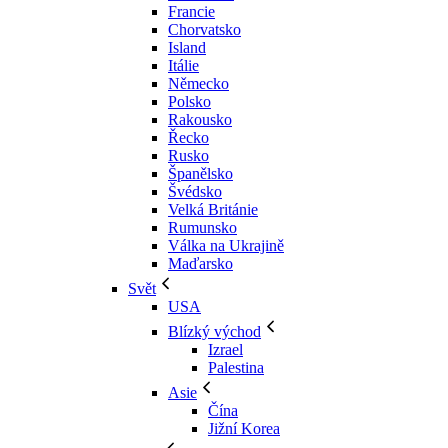
Francie
Chorvatsko
Island
Itálie
Německo
Polsko
Rakousko
Řecko
Rusko
Španělsko
Švédsko
Velká Británie
Rumunsko
Válka na Ukrajině
Maďarsko
Svět
USA
Blízký východ
Izrael
Palestina
Asie
Čína
Jižní Korea