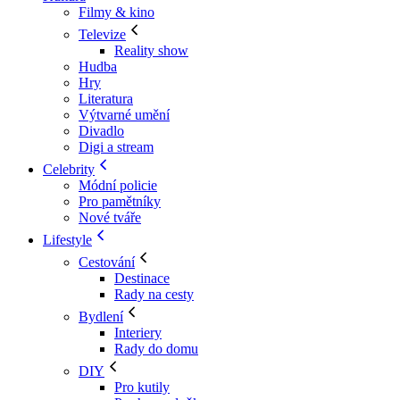
Filmy & kino
Televize
Reality show
Hudba
Hry
Literatura
Výtvarné umění
Divadlo
Digi a stream
Celebrity
Módní policie
Pro pamětníky
Nové tváře
Lifestyle
Cestování
Destinace
Rady na cesty
Bydlení
Interiery
Rady do domu
DIY
Pro kutily