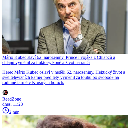
Mário Kubec slaví 62. narozeniny. Prince i vojáka z Chlapců a
chlapů vyměnil za traktory, koně a život na ranči
Herec Mário Kubec oslaví v neděli 62. narozeniny. Hektický život a
svět televizních kamer před lety vyměnil za touhu po svobodě na
rodinné farmě v Krušných horách.
ReadZone
dnes, 11:23
2 min