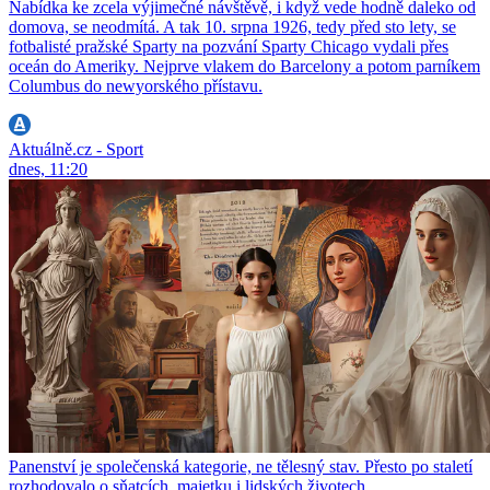
Nabídka ke zcela výjimečné návštěvě, i když vede hodně daleko od
domova, se neodmítá. A tak 10. srpna 1926, tedy před sto lety, se
fotbalisté pražské Sparty na pozvání Sparty Chicago vydali přes
oceán do Ameriky. Nejprve vlakem do Barcelony a potom parníkem
Columbus do newyorského přístavu.
Aktuálně.cz - Sport
dnes, 11:20
Panenství je společenská kategorie, ne tělesný stav. Přesto po staletí
rozhodovalo o sňatcích, majetku i lidských životech