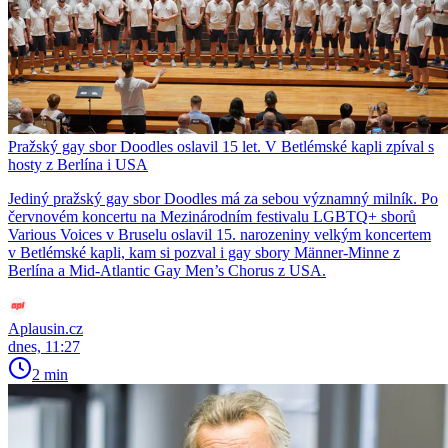
Pražský gay sbor Doodles oslavil 15 let. V Betlémské kapli zpíval s
hosty z Berlína i USA
Jediný pražský gay sbor Doodles má za sebou významný milník. Po
červnovém koncertu na Mezinárodním festivalu LGBTQ+ sborů
Various Voices v Bruselu oslavil 15. narozeniny velkým koncertem
v Betlémské kapli, kam si pozval i gay sbory Männer-Minne z
Berlína a Mid-Atlantic Gay Men’s Chorus z USA.
Aplausin.cz
dnes, 11:27
2 min