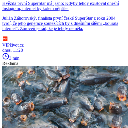
Hvězda první SuperStar má jasno: Kdyby tehdy existoval dnešní
Instagram, internet by kolem něj šílel
Julián Záhorovský, finalista první české SuperStar z roku 2004,
tvrdí, že jeho generace soutěžících by s dnešními sítěmi „bourala
internet“. Zároveň je rád, že je tehdy neměla.
VIPživot.cz
dnes, 11:28
3 min
Reklama