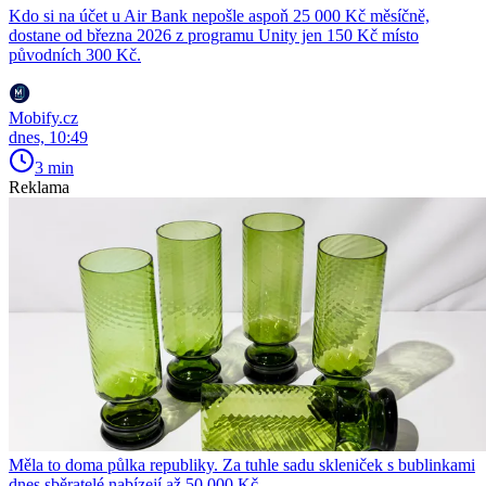
Kdo si na účet u Air Bank nepošle aspoň 25 000 Kč měsíčně,
dostane od března 2026 z programu Unity jen 150 Kč místo
původních 300 Kč.
Mobify.cz
dnes, 10:49
3 min
Reklama
Měla to doma půlka republiky. Za tuhle sadu skleniček s bublinkami
dnes sběratelé nabízejí až 50 000 Kč