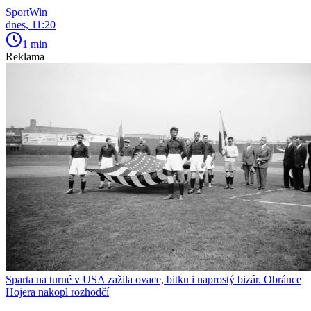
SportWin
dnes, 11:20
1 min
Reklama
Sparta na turné v USA zažila ovace, bitku i naprostý bizár. Obránce
Hojera nakopl rozhodčí