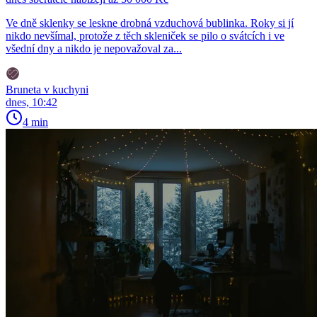
Ve dně sklenky se leskne drobná vzduchová bublinka. Roky si jí
nikdo nevšímal, protože z těch skleniček se pilo o svátcích i ve
všední dny a nikdo je nepovažoval za...
Bruneta v kuchyni
dnes, 10:42
4 min