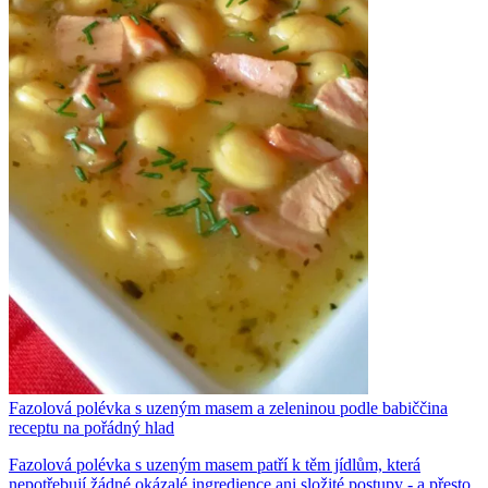
Fazolová polévka s uzeným masem a zeleninou podle babiččina
receptu na pořádný hlad
Fazolová polévka s uzeným masem patří k těm jídlům, která
nepotřebují žádné okázalé ingredience ani složité postupy - a přesto