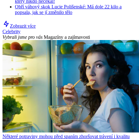
který nikdo nečekal!
Obří váhový skok Lucie Polišenské: Má dole 22 kilo a
popsala, jak se jí změnilo tělo
Zobrazit více
Celebrity
Vybrali jsme pro vás
Magazíny a zajímavosti
Některé potraviny mohou před spaním zhoršovat trávení i kvalitu