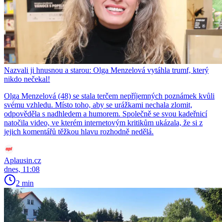
Nazvali ji hnusnou a starou: Olga Menzelová vytáhla trumf, který
nikdo nečekal!
Olga Menzelová (48) se stala terčem nepříjemných poznámek kvůli
svému vzhledu. Místo toho, aby se urážkami nechala zlomit,
odpověděla s nadhledem a humorem. Společně se svou kadeřnicí
natočila video, ve kterém internetovým kritikům ukázala, že si z
jejich komentářů těžkou hlavu rozhodně nedělá.
Aplausin.cz
dnes, 11:08
2 min