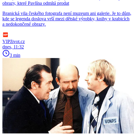
obrazy, které Pavlína odmítá prodat
Branická vila českého fotografa není muzeum ani galerie. Je to dům,
kde se legenda doslova vrší mezi dětské výrobky, knihy v krabicích
a nedokončené obrazy.
VIPživot.cz
dnes, 11:32
3 min