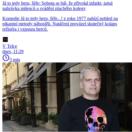
Já to tedy beru, šéfe: Sobota se bál, že přivolal infarkt, tajná
nahrávka milenců a svádění plachého kolegy
Komedie Já to tedy beru, šéfe...! z roku 1977 nabízí pohled na
pikantní metody náborářů. Natáčení provázel skutečný kolaps
režiséra i vzpoura herců.
V Telce
dnes, 11:29
3 min