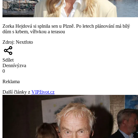
Zorka Hejdová si splnila sen u Plzně. Po letech plánování má bílý
dům s krbem, vířivkou a terasou
Zdroj
:
Nextfoto
Sdílet
Denní
výzva
0
Reklama
Další články z
VIPživot.cz