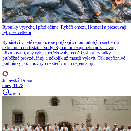
Rybníky vysychají před očima. Rybáři omezují krmení a přesouvají
ryby ve velkém
Rybářství v celé republice se potýkají s dlouhodobým suchem a
extrémním nedostatek vody. Rybáři omezují nebo pozastavují
přikrmování, aby ryby spotřebovaly méně kyslíku, rybníky
průběžně provzdušňují a několik už museli vylovit. Tak nepříznivé
podmínky pro chov ryb někteří z nich nepamatují.
Jihlavská Drbna
dnes, 11:28
4 min