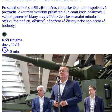
Po staletí se lidé snažili zjistit něco, co lidské tělo neumí spolehlivě
prozradit. Zkoumali svatební prostěradla, hledali krev, posuzovali
vzhled panenské blány a vytvářeli z ženské sexuální minulosti
otázku rodinné cti, dědictví, náboženské čistoty nebo společenské
hodnoty.
Kód Enigma
dnes, 11:11
10 min