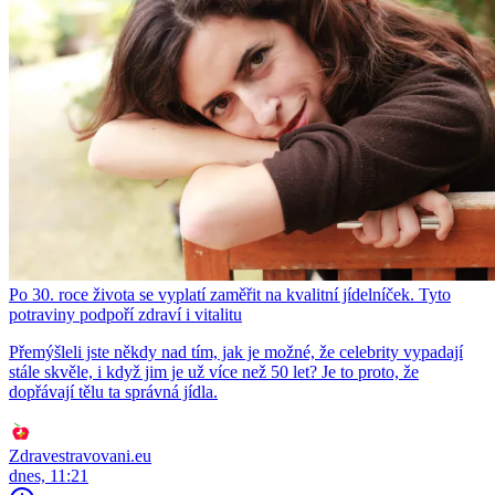
Po 30. roce života se vyplatí zaměřit na kvalitní jídelníček. Tyto
potraviny podpoří zdraví i vitalitu
Přemýšleli jste někdy nad tím, jak je možné, že celebrity vypadají
stále skvěle, i když jim je už více než 50 let? Je to proto, že
dopřávají tělu ta správná jídla.
Zdravestravovani.eu
dnes, 11:21