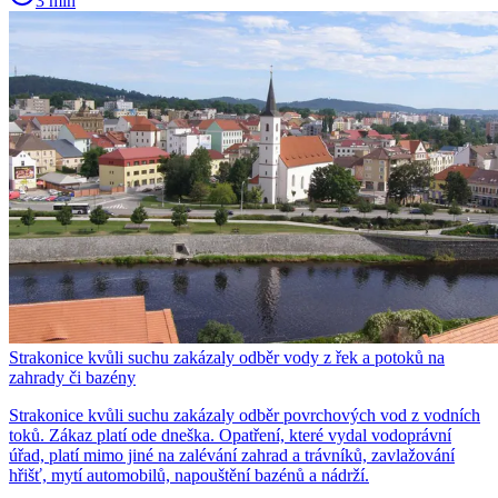
3 min
Strakonice kvůli suchu zakázaly odběr vody z řek a potoků na
zahrady či bazény
Strakonice kvůli suchu zakázaly odběr povrchových vod z vodních
toků. Zákaz platí ode dneška. Opatření, které vydal vodoprávní
úřad, platí mimo jiné na zalévání zahrad a trávníků, zavlažování
hřišť, mytí automobilů, napouštění bazénů a nádrží.