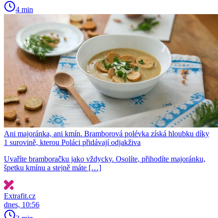
4 min
Ani majoránka, ani kmín. Bramborová polévka získá hloubku díky
1 surovině, kterou Poláci přidávají odjakživa
Uvaříte bramboračku jako vždycky. Osolíte, přihodíte majoránku,
špetku kmínu a stejně máte […]
Extrafit.cz
dnes, 10:56