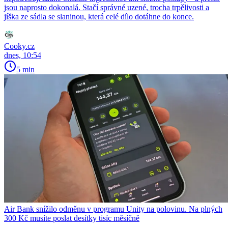
jsou naprosto dokonalá. Stačí správné uzené, trocha trpělivosti a
jíška ze sádla se slaninou, která celé dílo dotáhne do konce.
Cooky.cz
dnes, 10:54
5 min
Air Bank snížilo odměnu v programu Unity na polovinu. Na plných
300 Kč musíte poslat desítky tisíc měsíčně