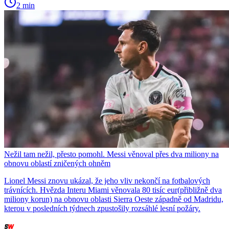
2 min
Nežil tam nežil, přesto pomohl. Messi věnoval přes dva miliony na
obnovu oblastí zničených ohněm
Lionel Messi znovu ukázal, že jeho vliv nekončí na fotbalových
trávnících. Hvězda Interu Miami věnovala 80 tisíc eur(přibližně dva
miliony korun) na obnovu oblasti Sierra Oeste západně od Madridu,
kterou v posledních týdnech zpustošily rozsáhlé lesní požáry.