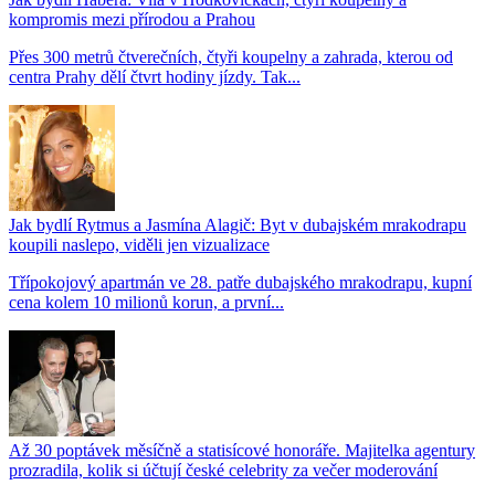
kompromis mezi přírodou a Prahou
Přes 300 metrů čtverečních, čtyři koupelny a zahrada, kterou od
centra Prahy dělí čtvrt hodiny jízdy. Tak...
Jak bydlí Rytmus a Jasmína Alagič: Byt v dubajském mrakodrapu
koupili naslepo, viděli jen vizualizace
Třípokojový apartmán ve 28. patře dubajského mrakodrapu, kupní
cena kolem 10 milionů korun, a první...
Až 30 poptávek měsíčně a statisícové honoráře. Majitelka agentury
prozradila, kolik si účtují české celebrity za večer moderování