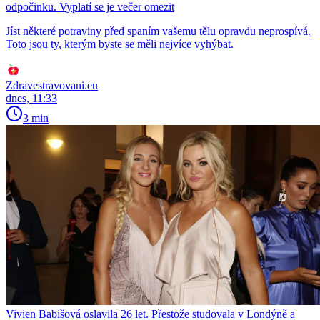
odpočinku. Vyplatí se je večer omezit
Jíst některé potraviny před spaním vašemu tělu opravdu neprospívá.
Toto jsou ty, kterým byste se měli nejvíce vyhýbat.
Zdravestravovani.eu
dnes, 11:33
3 min
Vivien Babišová oslavila 26 let. Přestože studovala v Londýně a