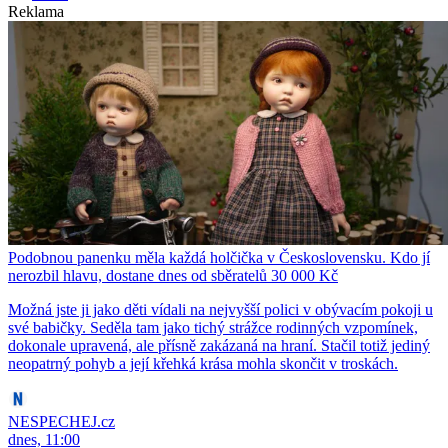
Reklama
Podobnou panenku měla každá holčička v Československu. Kdo jí
nerozbil hlavu, dostane dnes od sběratelů 30 000 Kč
Možná jste ji jako děti vídali na nejvyšší polici v obývacím pokoji u
své babičky. Seděla tam jako tichý strážce rodinných vzpomínek,
dokonale upravená, ale přísně zakázaná na hraní. Stačil totiž jediný
neopatrný pohyb a její křehká krása mohla skončit v troskách.
NESPECHEJ.cz
dnes, 11:00