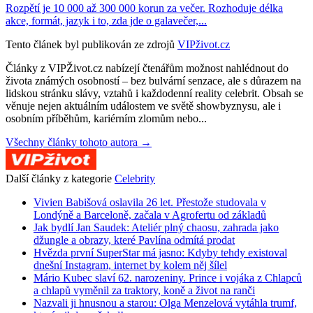
Rozpětí je 10 000 až 300 000 korun za večer. Rozhoduje délka
akce, formát, jazyk i to, zda jde o galavečer,...
Tento článek byl publikován ze zdrojů
VIPživot.cz
Články z VIPŽivot.cz nabízejí čtenářům možnost nahlédnout do
života známých osobností – bez bulvární senzace, ale s důrazem na
lidskou stránku slávy, vztahů i každodenní reality celebrit. Obsah se
věnuje nejen aktuálním událostem ve světě showbyznysu, ale i
osobním příběhům, kariérním zlomům nebo...
Všechny články tohoto autora →
Další články z kategorie
Celebrity
Vivien Babišová oslavila 26 let. Přestože studovala v
Londýně a Barceloně, začala v Agrofertu od základů
Jak bydlí Jan Saudek: Ateliér plný chaosu, zahrada jako
džungle a obrazy, které Pavlína odmítá prodat
Hvězda první SuperStar má jasno: Kdyby tehdy existoval
dnešní Instagram, internet by kolem něj šílel
Mário Kubec slaví 62. narozeniny. Prince i vojáka z Chlapců
a chlapů vyměnil za traktory, koně a život na ranči
Nazvali ji hnusnou a starou: Olga Menzelová vytáhla trumf,