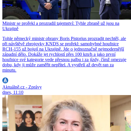
Ministr se prořekl a prozradil tajemství: Tyhle zbraně už jsou na
Ukrajině
Tohle německý ministr obrany Boris Pistorius prozradit nechtěl, ale
při návštěvě zbrojovky KNDS se prořekl: samohybné houfnice
RCH-155 už bojují na Ukrajině. Jde o jednoznačně nejmodernější
západní dělo. Dokáže jet rychlostí přes 100 km/h a jako první
houfnice své kategorie vede přesnou palbu i za jízdy, čímž omezuje
dobu, kdy ji může zaměřit nepřítel. A vystřelí až devět ran za
minutu.
Aktuálně.cz - Zprávy
dnes, 11:10