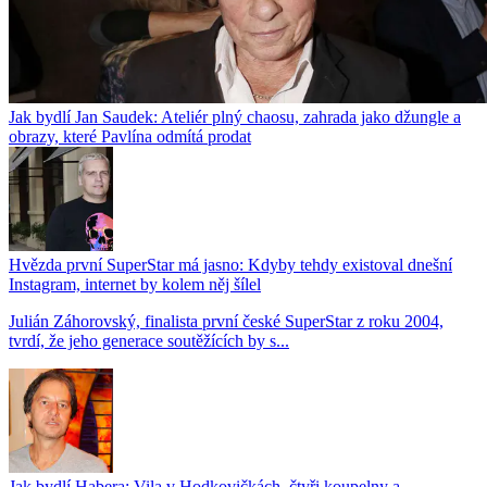
Jak bydlí Jan Saudek: Ateliér plný chaosu, zahrada jako džungle a
obrazy, které Pavlína odmítá prodat
Hvězda první SuperStar má jasno: Kdyby tehdy existoval dnešní
Instagram, internet by kolem něj šílel
Julián Záhorovský, finalista první české SuperStar z roku 2004,
tvrdí, že jeho generace soutěžících by s...
Jak bydlí Habera: Vila v Hodkovičkách, čtyři koupelny a