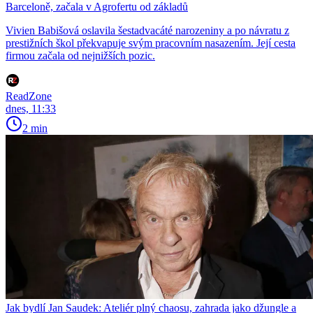
Barceloně, začala v Agrofertu od základů
Vivien Babišová oslavila šestadvacáté narozeniny a po návratu z
prestižních škol překvapuje svým pracovním nasazením. Její cesta
firmou začala od nejnižších pozic.
ReadZone
dnes, 11:33
2 min
Jak bydlí Jan Saudek: Ateliér plný chaosu, zahrada jako džungle a