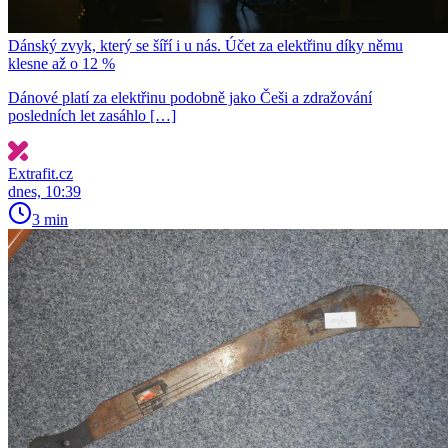
Dánský zvyk, který se šíří i u nás. Účet za elektřinu díky němu
klesne až o 12 %
Dánové platí za elektřinu podobně jako Češi a zdražování
posledních let zasáhlo […]
Extrafit.cz
dnes, 10:39
3 min