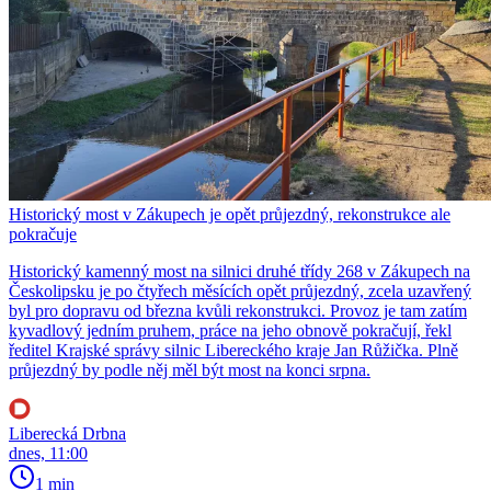
Historický most v Zákupech je opět průjezdný, rekonstrukce ale
pokračuje
Historický kamenný most na silnici druhé třídy 268 v Zákupech na
Českolipsku je po čtyřech měsících opět průjezdný, zcela uzavřený
byl pro dopravu od března kvůli rekonstrukci. Provoz je tam zatím
kyvadlový jedním pruhem, práce na jeho obnově pokračují, řekl
ředitel Krajské správy silnic Libereckého kraje Jan Růžička. Plně
průjezdný by podle něj měl být most na konci srpna.
Liberecká Drbna
dnes, 11:00
1 min