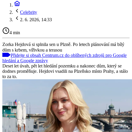
Celebrity
2. 6. 2026, 14:33
4 min
Zorka Hejdová si splnila sen u Plzně. Po letech plánování má bílý
dům s krbem, vířivkou a terasou
Přidejte si obsah Centrum.cz do oblíbených zdrojů pro Google
hledání a Google zprávy
Deset let úvah, pět let hledání pozemku a nakonec dům, který se
dodnes proměňuje. Hejdovi vsadili na Plzeňsko místo Prahy, a stálo
to za to.