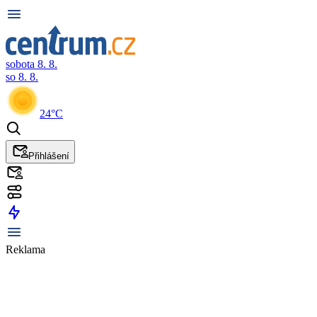
sobota 8. 8.
so 8. 8.
24°C
Přihlášení
Reklama