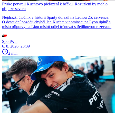
Priske potvrdil Kuchtovo přeřazení k béčku. Rozuzlení by mohlo
přijít ze severu
Nejdražší útočník v historii Sparty dorazil na Letnou 25. července.
O deset dní později chyběl Jan Kuchta v nominaci na Lyon úplně a
místo přípravy na Ligu mistrů odjel trénovat s třetiligovou rezervou.
SportWin
6. 8. 2026, 23:39
2 min