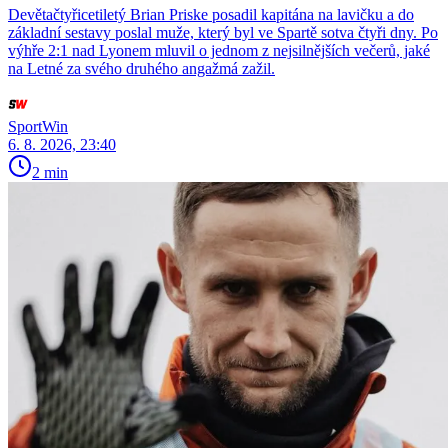
Devětačtyřicetiletý Brian Priske posadil kapitána na lavičku a do
základní sestavy poslal muže, který byl ve Spartě sotva čtyři dny. Po
výhře 2:1 nad Lyonem mluvil o jednom z nejsilnějších večerů, jaké
na Letné za svého druhého angažmá zažil.
SportWin
6. 8. 2026, 23:40
2 min