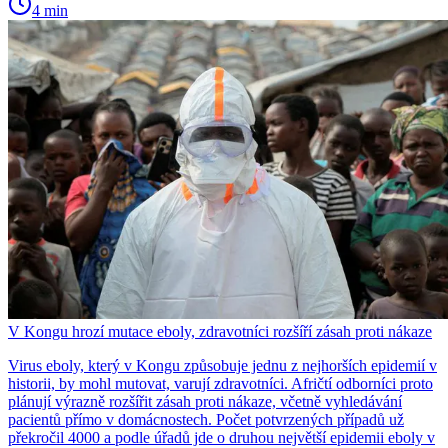
4 min
V Kongu hrozí mutace eboly, zdravotníci rozšíří zásah proti nákaze
Virus eboly, který v Kongu způsobuje jednu z nejhorších epidemií v
historii, by mohl mutovat, varují zdravotníci. Afričtí odborníci proto
plánují výrazně rozšířit zásah proti nákaze, včetně vyhledávání
pacientů přímo v domácnostech. Počet potvrzených případů už
překročil 4000 a podle úřadů jde o druhou největší epidemii eboly v