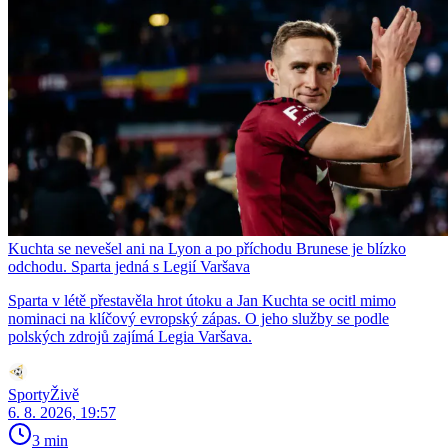
Kuchta se nevešel ani na Lyon a po příchodu Brunese je blízko
odchodu. Sparta jedná s Legií Varšava
Sparta v létě přestavěla hrot útoku a Jan Kuchta se ocitl mimo
nominaci na klíčový evropský zápas. O jeho služby se podle
polských zdrojů zajímá Legia Varšava.
SportyŽivě
6. 8. 2026, 19:57
3 min