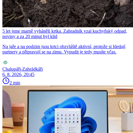
5 let jsme marně vyháněli krtka. Zahradník vzal kuchyňský odpad,
noviny a za 20 minut byl klid
Na jaře a na podzim jsou krtci obzvláště aktivní, protože si hledají
partnery a připravují se na zimu. Vypudit je tedy musíte včas.
Chalupáři-Zahrádkáři
6. 8. 2026, 20:45
2 min