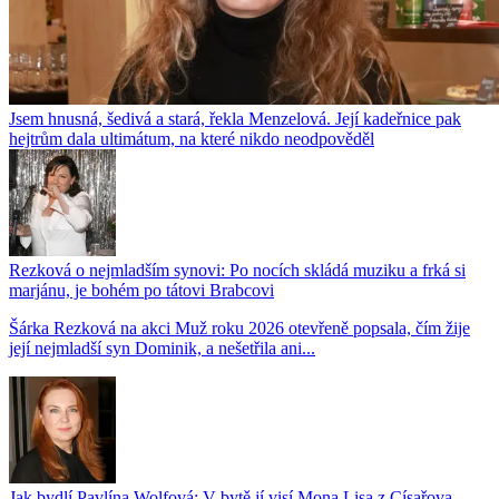
Jsem hnusná, šedivá a stará, řekla Menzelová. Její kadeřnice pak
hejtrům dala ultimátum, na které nikdo neodpověděl
Rezková o nejmladším synovi: Po nocích skládá muziku a frká si
marjánu, je bohém po tátovi Brabcovi
Šárka Rezková na akci Muž roku 2026 otevřeně popsala, čím žije
její nejmladší syn Dominik, a nešetřila ani...
Jak bydlí Pavlína Wolfová: V bytě jí visí Mona Lisa z Císařova