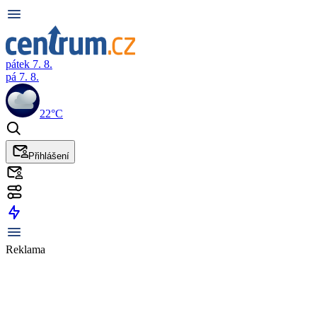
pátek 7. 8.
pá 7. 8.
22°C
Přihlášení
Reklama