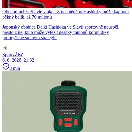
Obchodníci ze Slavie v akci. Z nechtěného Hashioky může kápnout
pěkný balík, až 70 milionů
Japonský obránce Daiki Hashioka ve Slavii sportovně neuspěl,
přesto z něj klub může vytěžit desítky milionů korun díky
promyšlené smluvní strategii.
SportyŽivě
6. 8. 2026, 21:32
3 min