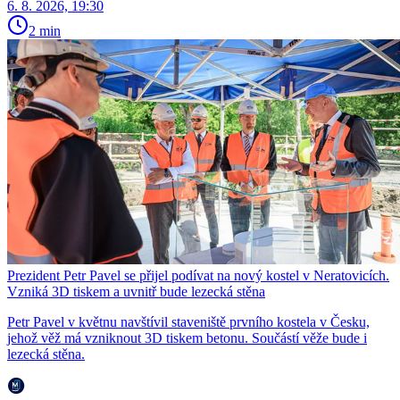
6. 8. 2026, 19:30
2 min
Prezident Petr Pavel se přijel podívat na nový kostel v Neratovicích.
Vzniká 3D tiskem a uvnitř bude lezecká stěna
Petr Pavel v květnu navštívil staveniště prvního kostela v Česku,
jehož věž má vzniknout 3D tiskem betonu. Součástí věže bude i
lezecká stěna.