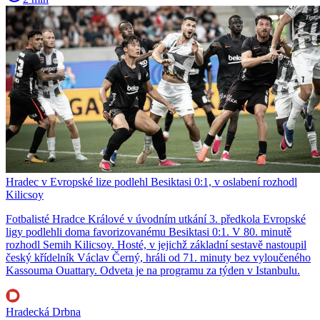
Hradec v Evropské lize podlehl Besiktasi 0:1, v oslabení rozhodl
Kilicsoy
Fotbalisté Hradce Králové v úvodním utkání 3. předkola Evropské
ligy podlehli doma favorizovanému Besiktasi 0:1. V 80. minutě
rozhodl Semih Kilicsoy. Hosté, v jejichž základní sestavě nastoupil
český křídelník Václav Černý, hráli od 71. minuty bez vyloučeného
Kassouma Ouattary. Odveta je na programu za týden v Istanbulu.
Hradecká Drbna