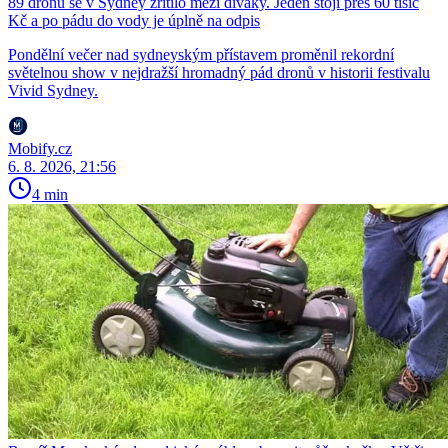
89 dronů se v Sydney zřítilo mezi diváky. Jeden stojí přes 60 tisíc
Kč a po pádu do vody je úplně na odpis
Pondělní večer nad sydneyským přístavem proměnil rekordní
světelnou show v nejdražší hromadný pád dronů v historii festivalu
Vivid Sydney.
Mobify.cz
6. 8. 2026, 21:56
4 min