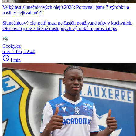
Velký test slunečnicových olejů 2026: Porovnali jsme 7 výrobků a
našli ty nejkvalitnější
Slunečnicový olej patří mezi nejčastěji používané tuky v kuchyních.
Otestovali jsme 7 běžně dostupných výrobků a porovnali je.
Cooky.cz
6. 8. 2026, 22:40
4 min