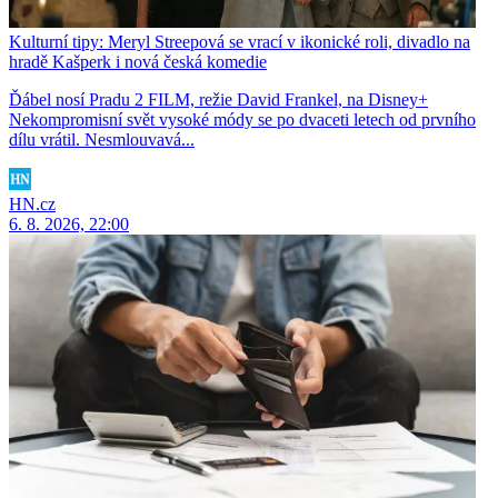
Kulturní tipy: Meryl Streepová se vrací v ikonické roli, divadlo na
hradě Kašperk i nová česká komedie
Ďábel nosí Pradu 2 FILM, režie David Frankel, na Disney+
Nekompromisní svět vysoké módy se po dvaceti letech od prvního
dílu vrátil. Nesmlouvavá...
HN.cz
6. 8. 2026, 22:00