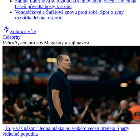
Sabina Laurinová se rozloučila s milovaným otcem. Dojemná
báseň přivedla hosty k slzám
Vondráčková a Šafářová znovu proti sobě. Spor o syny
rozvířila debata o sportu
Zobrazit více
Celebrity
Vybrali jsme pro vás
Magazíny a zajímavosti
„To je váš názor." Jedna otázka po velkém večeru trenéra Sparty
viditelně popudila