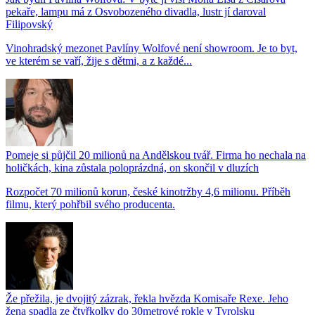
pekaře, lampu má z Osvobozeného divadla, lustr jí daroval
Filipovský
Vinohradský mezonet Pavlíny Wolfové není showroom. Je to byt,
ve kterém se vaří, žije s dětmi, a z každé...
Pomeje si půjčil 20 milionů na Andělskou tvář. Firma ho nechala na
holičkách, kina zůstala poloprázdná, on skončil v dluzích
Rozpočet 70 milionů korun, české kinotržby 4,6 milionu. Příběh
filmu, který pohřbil svého producenta.
Že přežila, je dvojitý zázrak, řekla hvězda Komisaře Rexe. Jeho
žena spadla ze čtyřkolky do 30metrové rokle v Tyrolsku