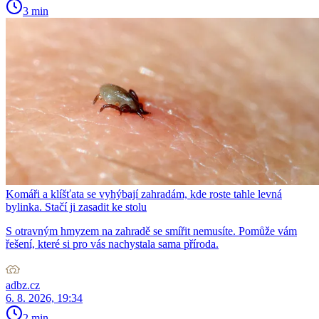
3 min
Komáři a klíšťata se vyhýbají zahradám, kde roste tahle levná
bylinka. Stačí ji zasadit ke stolu
S otravným hmyzem na zahradě se smířit nemusíte. Pomůže vám
řešení, které si pro vás nachystala sama příroda.
adbz.cz
6. 8. 2026, 19:34
2 min