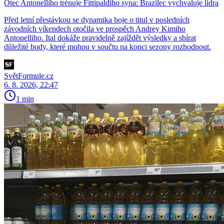
Otec Antonelliho trénuje Fittipaldiho syna: Brazilec vychvaluje lídra
Před letní přestávkou se dynamika boje o titul v posledních
závodních víkendech otočila ve prospěch Andrey Kimiho
Antonelliho. Ital dokáže pravidelně zajíždět výsledky a sbírat
důležité body, které mohou v součtu na konci sezony rozhodnout.
SvětFormule.cz
6. 8. 2026, 22:47
1 min