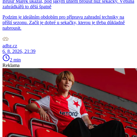
Brusíř Marek ukázal, pod jakým úhlem brousit nůž sekačky. Většina
zahrádkářů to dělá špatně
Podzim je ideálním obdobím pro přípravu zahradní techniky na
příští sezonu. Začít je dobré u sekačky, kterou je třeba důkladně
nabrousit.
adbz.cz
6. 8. 2026, 21:39
2 min
Reklama