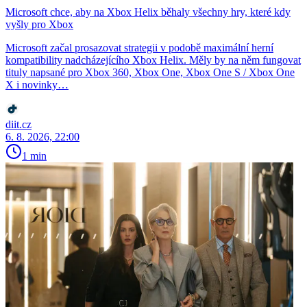
Microsoft chce, aby na Xbox Helix běhaly všechny hry, které kdy
vyšly pro Xbox
Microsoft začal prosazovat strategii v podobě maximální herní
kompatibility nadcházejícího Xbox Helix. Měly by na něm fungovat
tituly napsané pro Xbox 360, Xbox One, Xbox One S / Xbox One
X i novinky…
diit.cz
6. 8. 2026, 22:00
1 min