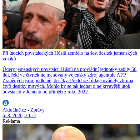
Při útocích povstaleckých Húsíů zemřelo na šest desítek jemenských
vojáků
Údery jemenských povstalců Húsíů na provládní jednotky zabily 58
lidí, řekl ve čtvrtek nejmenovaný vojenský zdroj agentuře AFP.
Zraněných jsou podle něj desítky. Předchozí údaje uváděly zhruba
čtyři desítky mrtvých. Mohlo by se tak jednat o nejkrvavější útok
povstalců v Jemenu od příměří z roku 2022.
Aktuálně.cz - Zprávy
6. 8. 2026, 20:27
Reklama