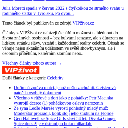
Julia Moretti spadla v červnu 2022 s čtyřkolkou ze strmého svahu u
rodinného statku v Tyrolsku. Po dvou...
Tento článek byl publikován ze zdrojů
VIPživot.cz
Články z VIPŽivot.cz nabízejí čtenářům možnost nahlédnout do
života známých osobností – bez bulvární senzace, ale s důrazem na
lidskou stránku slávy, vztahů i každodenní reality celebrit. Obsah se
věnuje nejen aktuálním událostem ve světě showbyznysu, ale i
osobním příběhům, kariérním zlomům nebo...
Všechny články tohoto autora →
Další články z kategorie
Celebrity
Upřímná zpráva o otci, jehož nešlo zachránit. Geislerová
natočila osobitý dokument
Všechno v růžové a dort jako z pohádky: Petr Macinka
vystrojil dcerce (1) pohádkovou oslavu narozenin
Ze syna Leoše Mareše vyrostl pohledný mladý muž:
Moderátor prozradil, kolik stojí jeho studium na Floridě
Geri Halliwell ze Spice Girls slaví 54 let. Divoká Ginger
Spice dnes žije v ústraní po boku miliardáře