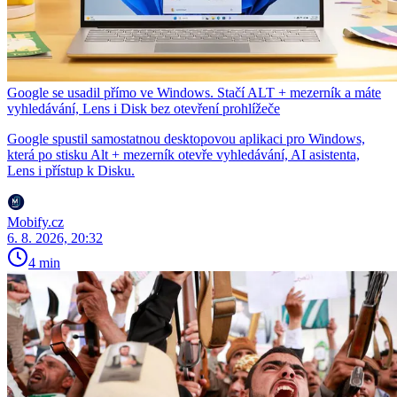
Google se usadil přímo ve Windows. Stačí ALT + mezerník a máte
vyhledávání, Lens i Disk bez otevření prohlížeče
Google spustil samostatnou desktopovou aplikaci pro Windows,
která po stisku Alt + mezerník otevře vyhledávání, AI asistenta,
Lens i přístup k Disku.
Mobify.cz
6. 8. 2026, 20:32
4 min