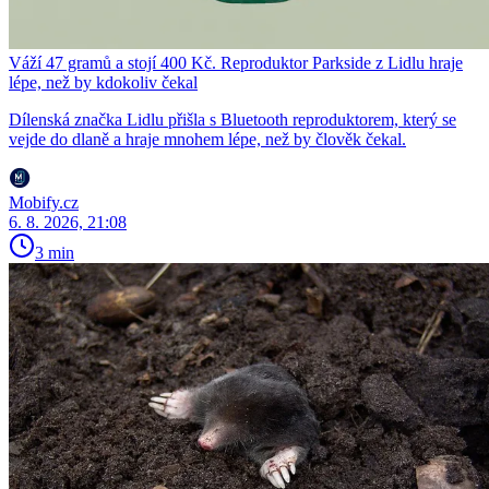
Váží 47 gramů a stojí 400 Kč. Reproduktor Parkside z Lidlu hraje
lépe, než by kdokoliv čekal
Dílenská značka Lidlu přišla s Bluetooth reproduktorem, který se
vejde do dlaně a hraje mnohem lépe, než by člověk čekal.
Mobify.cz
6. 8. 2026, 21:08
3 min