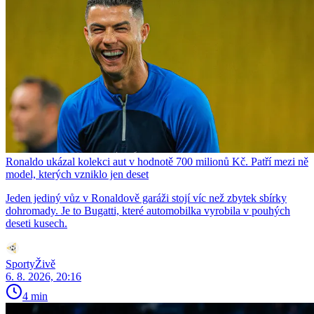
Ronaldo ukázal kolekci aut v hodnotě 700 milionů Kč. Patří mezi ně
model, kterých vzniklo jen deset
Jeden jediný vůz v Ronaldově garáži stojí víc než zbytek sbírky
dohromady. Je to Bugatti, které automobilka vyrobila v pouhých
deseti kusech.
SportyŽivě
6. 8. 2026, 20:16
4 min