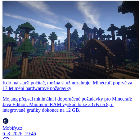
Kdo má starší počítač, možná si už nezahraje. Minecraft poprvé za
17 let mění hardwarové požadavky
Mojang přepsal minimální i doporučené požadavky pro Minecraft:
Java Edition. Minimum RAM vyskočilo ze 2 GB na 8, u
integrované grafiky dokonce na 12 GB.
Mobify.cz
6. 8. 2026, 19:46