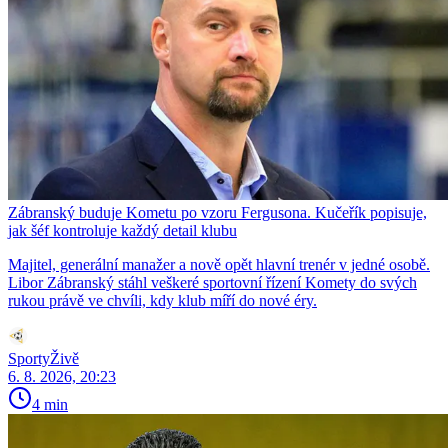
Zábranský buduje Kometu po vzoru Fergusona. Kučeřík popisuje,
jak šéf kontroluje každý detail klubu
Majitel, generální manažer a nově opět hlavní trenér v jedné osobě.
Libor Zábranský stáhl veškeré sportovní řízení Komety do svých
rukou právě ve chvíli, kdy klub míří do nové éry.
SportyŽivě
6. 8. 2026, 20:23
4 min