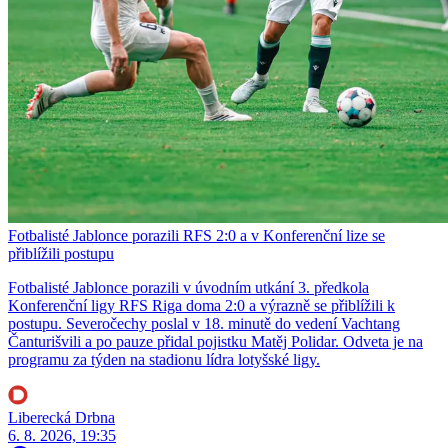
Fotbalisté Jablonce porazili RFS 2:0 a v Konferenční lize se
přiblížili postupu
Fotbalisté Jablonce porazili v úvodním utkání 3. předkola
Konferenční ligy RFS Riga doma 2:0 a výrazně se přiblížili k
postupu. Severočechy poslal v 18. minutě do vedení Vachtang
Čanturišvili a po pauze přidal pojistku Matěj Polidar. Odveta je na
programu za týden na stadionu lídra lotyšské ligy.
Liberecká Drbna
6. 8. 2026, 19:35