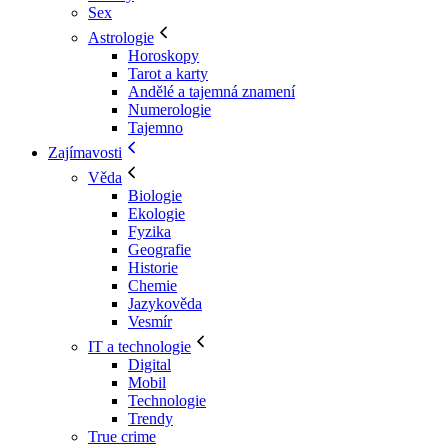
Sex
Astrologie
Horoskopy
Tarot a karty
Andělé a tajemná znamení
Numerologie
Tajemno
Zajímavosti
Věda
Biologie
Ekologie
Fyzika
Geografie
Historie
Chemie
Jazykověda
Vesmír
IT a technologie
Digital
Mobil
Technologie
Trendy
True crime