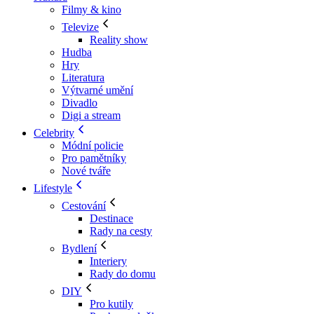
Filmy & kino
Televize
Reality show
Hudba
Hry
Literatura
Výtvarné umění
Divadlo
Digi a stream
Celebrity
Módní policie
Pro pamětníky
Nové tváře
Lifestyle
Cestování
Destinace
Rady na cesty
Bydlení
Interiery
Rady do domu
DIY
Pro kutily