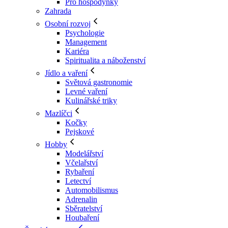
Pro hospodyňky
Zahrada
Osobní rozvoj
Psychologie
Management
Kariéra
Spiritualita a náboženství
Jídlo a vaření
Světová gastronomie
Levné vaření
Kulinářské triky
Mazlíčci
Kočky
Pejskové
Hobby
Modelářství
Včelařství
Rybaření
Letectví
Automobilismus
Adrenalin
Sběratelství
Houbaření