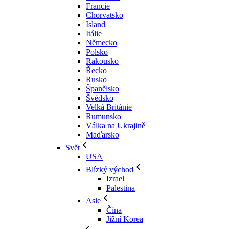
Francie
Chorvatsko
Island
Itálie
Německo
Polsko
Rakousko
Řecko
Rusko
Španělsko
Švédsko
Velká Británie
Rumunsko
Válka na Ukrajině
Maďarsko
Svět
USA
Blízký východ
Izrael
Palestina
Asie
Čína
Jižní Korea