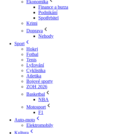
Ekonomika
Finance a burza
Podnikání
Spotřebitel
Krimi
Doprava
Nehody
Sport
Hokej
Fotbal
Tenis
Lyžování
Cyklistika
Atletika
Bojové sporty
ZOH 2026
Basketbal
NBA
Motosport
F1
Auto-moto
Elektromobily
Kultura