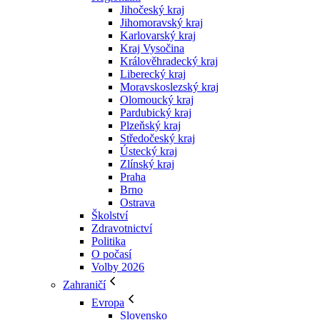
Jihočeský kraj
Jihomoravský kraj
Karlovarský kraj
Kraj Vysočina
Králověhradecký kraj
Liberecký kraj
Moravskoslezský kraj
Olomoucký kraj
Pardubický kraj
Plzeňský kraj
Středočeský kraj
Ústecký kraj
Zlínský kraj
Praha
Brno
Ostrava
Školství
Zdravotnictví
Politika
O počasí
Volby 2026
Zahraničí
Evropa
Slovensko