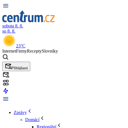
sobota 8. 8.
so 8. 8.
23°C
Internet
Firmy
Recepty
Slovníky
Přihlášení
Zprávy
Domácí
Regionální