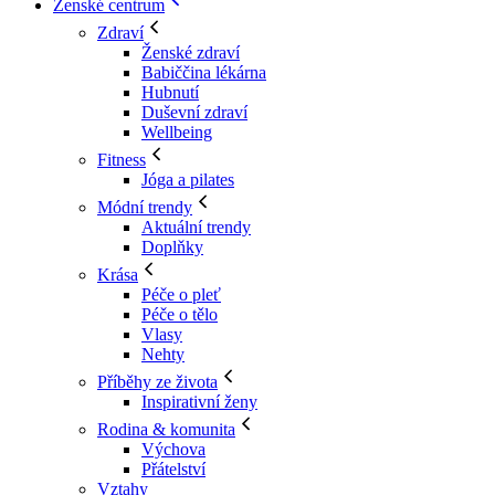
Ženské centrum
Zdraví
Ženské zdraví
Babiččina lékárna
Hubnutí
Duševní zdraví
Wellbeing
Fitness
Jóga a pilates
Módní trendy
Aktuální trendy
Doplňky
Krása
Péče o pleť
Péče o tělo
Vlasy
Nehty
Příběhy ze života
Inspirativní ženy
Rodina & komunita
Výchova
Přátelství
Vztahy