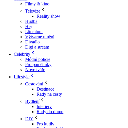
Filmy & kino
Televize
Reality show
Hudba
Hry
Literatura
Výtvarné umění
Divadlo
Digi a stream
Celebrity
Módní policie
Pro pamětníky
Nové tváře
Lifestyle
Cestování
Destinace
Rady na cesty
Bydlení
Interiery
Rady do domu
DIY
Pro kutily