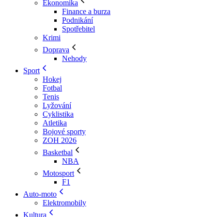
Ekonomika
Finance a burza
Podnikání
Spotřebitel
Krimi
Doprava
Nehody
Sport
Hokej
Fotbal
Tenis
Lyžování
Cyklistika
Atletika
Bojové sporty
ZOH 2026
Basketbal
NBA
Motosport
F1
Auto-moto
Elektromobily
Kultura