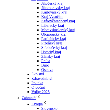
Jihočeský kraj
Jihomoravský kraj
Karlovarský kraj
Kraj Vysočina
Králověhradecký kraj
Liberecký kraj
Moravskoslezský kraj
Olomoucký kraj
Pardubický kraj
Plzeňský kraj
Středočeský kraj
Ústecký kraj
Zlínský kraj
Praha
Brno
Ostrava
Školství
Zdravotnictví
Politika
O počasí
Volby 2026
Zahraničí
Evropa
Slovensko