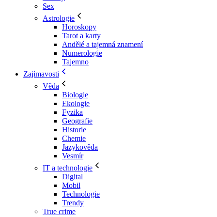
Sex
Astrologie
Horoskopy
Tarot a karty
Andělé a tajemná znamení
Numerologie
Tajemno
Zajímavosti
Věda
Biologie
Ekologie
Fyzika
Geografie
Historie
Chemie
Jazykověda
Vesmír
IT a technologie
Digital
Mobil
Technologie
Trendy
True crime