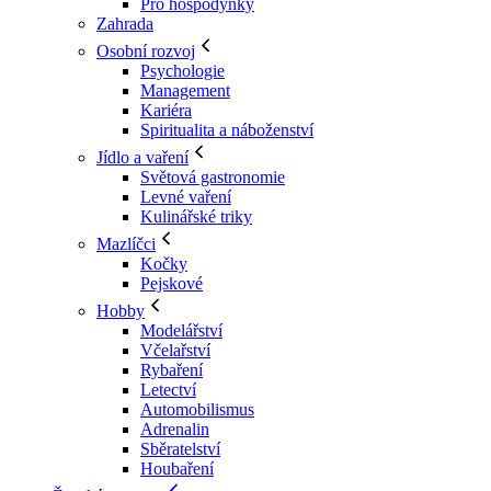
Pro hospodyňky
Zahrada
Osobní rozvoj
Psychologie
Management
Kariéra
Spiritualita a náboženství
Jídlo a vaření
Světová gastronomie
Levné vaření
Kulinářské triky
Mazlíčci
Kočky
Pejskové
Hobby
Modelářství
Včelařství
Rybaření
Letectví
Automobilismus
Adrenalin
Sběratelství
Houbaření