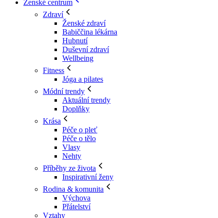
Ženské centrum
Zdraví
Ženské zdraví
Babiččina lékárna
Hubnutí
Duševní zdraví
Wellbeing
Fitness
Jóga a pilates
Módní trendy
Aktuální trendy
Doplňky
Krása
Péče o pleť
Péče o tělo
Vlasy
Nehty
Příběhy ze života
Inspirativní ženy
Rodina & komunita
Výchova
Přátelství
Vztahy