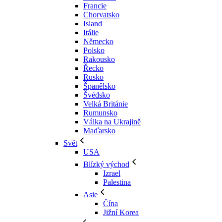
Francie
Chorvatsko
Island
Itálie
Německo
Polsko
Rakousko
Řecko
Rusko
Španělsko
Švédsko
Velká Británie
Rumunsko
Válka na Ukrajině
Maďarsko
Svět
USA
Blízký východ
Izrael
Palestina
Asie
Čína
Jižní Korea