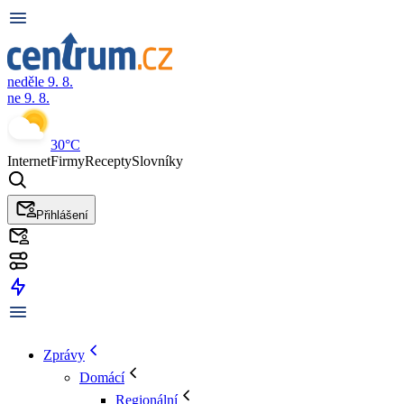
neděle 9. 8.
ne 9. 8.
30°C
Internet
Firmy
Recepty
Slovníky
Přihlášení
Zprávy
Domácí
Regionální