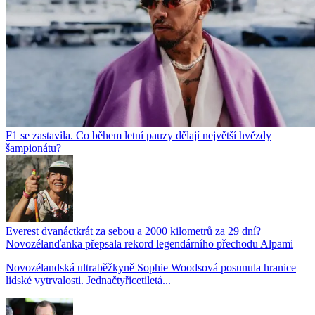
F1 se zastavila. Co během letní pauzy dělají největší hvězdy
šampionátu?
Everest dvanáctkrát za sebou a 2000 kilometrů za 29 dní?
Novozélanďanka přepsala rekord legendárního přechodu Alpami
Novozélandská ultraběžkyně Sophie Woodsová posunula hranice
lidské vytrvalosti. Jednačtyřicetiletá...