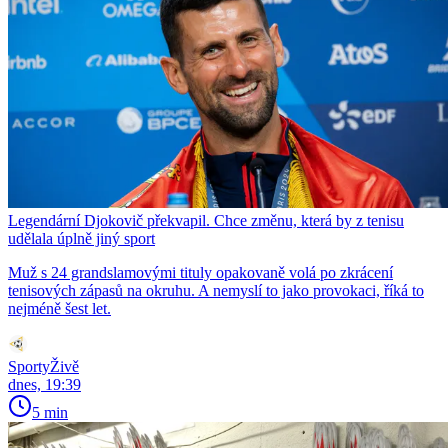
Legendární Djokovič překvapil. Chce změnu, která by z tenisu
udělala úplně jiný sport
Muž s 24 grandslamovými tituly opakovaně volá po zkrácení
tenisových zápasů na okruhu. A nemyslí to jako provokaci, říká to
nejméně šest let.
SportyŽivě
dnes, 19:39
5 min