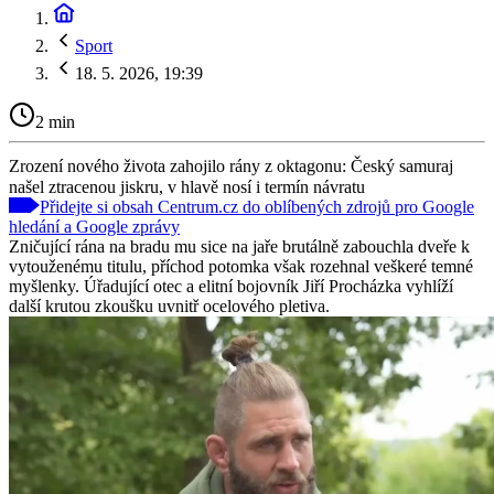
Sport
18. 5. 2026, 19:39
2 min
Zrození nového života zahojilo rány z oktagonu: Český samuraj
našel ztracenou jiskru, v hlavě nosí i termín návratu
Přidejte si obsah Centrum.cz do oblíbených zdrojů pro Google
hledání a Google zprávy
Zničující rána na bradu mu sice na jaře brutálně zabouchla dveře k
vytouženému titulu, příchod potomka však rozehnal veškeré temné
myšlenky. Úřadující otec a elitní bojovník Jiří Procházka vyhlíží
další krutou zkoušku uvnitř ocelového pletiva.