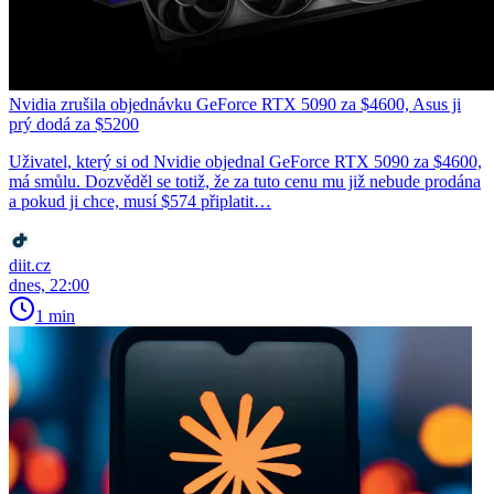
Nvidia zrušila objednávku GeForce RTX 5090 za $4600, Asus ji
prý dodá za $5200
Uživatel, který si od Nvidie objednal GeForce RTX 5090 za $4600,
má smůlu. Dozvěděl se totiž, že za tuto cenu mu již nebude prodána
a pokud ji chce, musí $574 připlatit…
diit.cz
dnes, 22:00
1 min