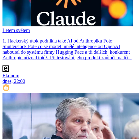
Letem světem
1. Hackerský útok podnikla také AI od Anthropiku Foto:
Shutterstock Poté co se model umělé inteligence od OpenAI
naboural do systému firmy Hugging Face a tří dalších, konkurent
Anthro­pic přiznal totéž. Při testování jeho produkt zaútočil na tři...
Ekonom
dnes, 22:00