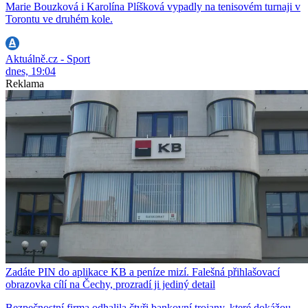
Marie Bouzková i Karolína Plíšková vypadly na tenisovém turnaji v
Torontu ve druhém kole.
Aktuálně.cz - Sport
dnes, 19:04
Reklama
Zadáte PIN do aplikace KB a peníze mizí. Falešná přihlašovací
obrazovka cílí na Čechy, prozradí ji jediný detail
Bezpečnostní firma odhalila čtyři bankovní trojany, které dokážou