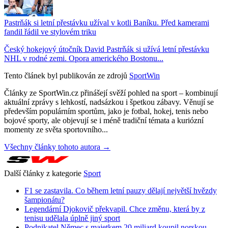
Pastrňák si letní přestávku užíval v kotli Baníku. Před kamerami
fandil řádil ve stylovém triku
Český hokejový útočník David Pastrňák si užívá letní přestávku
NHL v rodné zemi. Opora amerického Bostonu...
Tento článek byl publikován ze zdrojů
SportWin
Články ze SportWin.cz přinášejí svěží pohled na sport – kombinují
aktuální zprávy s lehkostí, nadsázkou i špetkou zábavy. Věnují se
především populárním sportům, jako je fotbal, hokej, tenis nebo
bojové sporty, ale objevují se i méně tradiční témata a kuriózní
momenty ze světa sportovního...
Všechny články tohoto autora →
Další články z kategorie
Sport
F1 se zastavila. Co během letní pauzy dělají největší hvězdy
šampionátu?
Legendární Djokovič překvapil. Chce změnu, která by z
tenisu udělala úplně jiný sport
Podnikatel Němec s majetkem 20 miliard koupil norskou