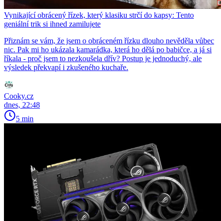
Vynikající obrácený řízek, který klasiku strčí do kapsy: Tento
geniální trik si ihned zamilujete
Přiznám se vám, že jsem o obráceném řízku dlouho nevěděla vůbec
nic. Pak mi ho ukázala kamarádka, která ho dělá po babičce, a já si
říkala - proč jsem to nezkoušela dřív? Postup je jednoduchý, ale
výsledek překvapí i zkušeného kuchaře.
Cooky.cz
dnes, 22:48
5 min