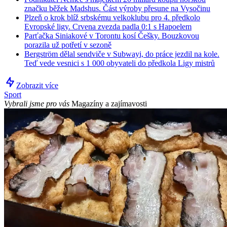
značku běžek Madshus. Část výroby přesune na Vysočinu
Plzeň o krok blíž srbskému velkoklubu pro 4. předkolo
Evropské ligy. Crvena zvezda padla 0:1 s Hapoelem
Parťačka Siniakové v Torontu kosí Češky. Bouzkovou
porazila už potřetí v sezoně
Bergström dělal sendviče v Subwayi, do práce jezdil na kole.
Teď vede vesnici s 1 000 obyvateli do předkola Ligy mistrů
Zobrazit více
Sport
Vybrali jsme pro vás
Magazíny a zajímavosti