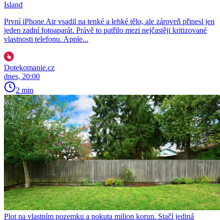
Island
První iPhone Air vsadil na tenké a lehké tělo, ale zároveň přinesl jen
jeden zadní fotoaparát. Právě to patřilo mezi nejčastěji kritizované
vlastnosti telefonu. Apple...
Dotekomanie.cz
dnes, 20:00
2 min
Plot na vlastním pozemku a pokuta milion korun. Stačí jediná