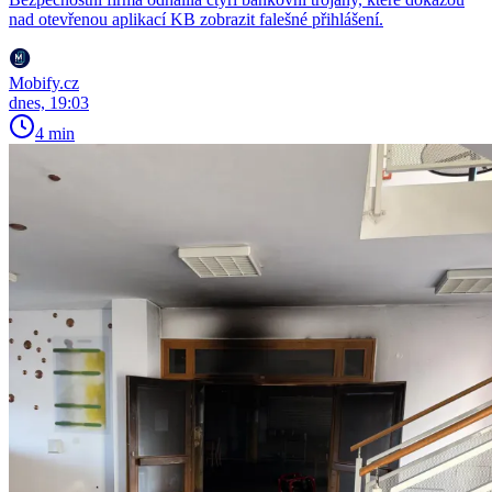
nad otevřenou aplikací KB zobrazit falešné přihlášení.
Mobify.cz
dnes, 19:03
4 min