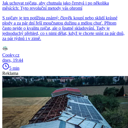
Jak uchovat rajčata, aby chutnala jako čerstvá i po několika
měsících: Tyto revoluční metody vás ohromí
S rajčaty je ten potížista známý: člověk koupí nebo sklidí krásné
plody a za pár dní řeší moučnatou dužinu a mdlou chuť. Přitom
často nejde o kvalitu rajčat, ale o špatné skladování. Tady je
jednoduchý přehled, co s nimi dělat, když je chcete sníst za pár dnů,
za pár týdnů i v zimě.
Cooky.cz
dnes, 19:44
5 min
Reklama