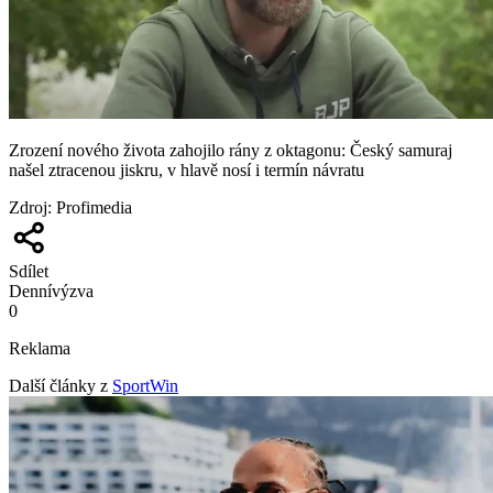
Zrození nového života zahojilo rány z oktagonu: Český samuraj
našel ztracenou jiskru, v hlavě nosí i termín návratu
Zdroj
:
Profimedia
Sdílet
Denní
výzva
0
Reklama
Další články z
SportWin