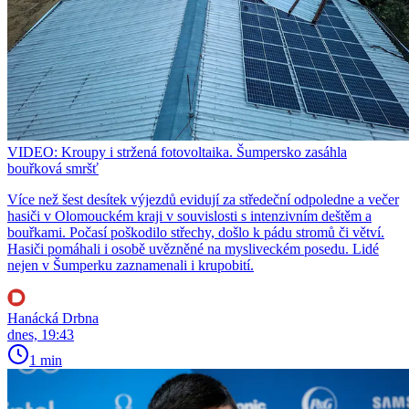
VIDEO: Kroupy i stržená fotovoltaika. Šumpersko zasáhla
bouřková smršť
Více než šest desítek výjezdů evidují za středeční odpoledne a večer
hasiči v Olomouckém kraji v souvislosti s intenzivním deštěm a
bouřkami. Počasí poškodilo střechy, došlo k pádu stromů či větví.
Hasiči pomáhali i osobě uvězněné na mysliveckém posedu. Lidé
nejen v Šumperku zaznamenali i krupobití.
Hanácká Drbna
dnes, 19:43
1 min