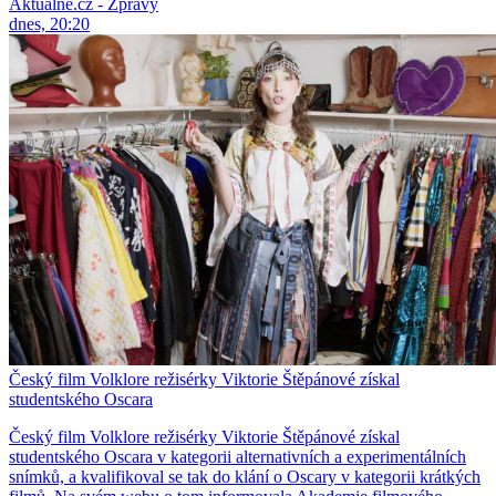
Aktuálně.cz - Zprávy
dnes, 20:20
Český film Volklore režisérky Viktorie Štěpánové získal
studentského Oscara
Český film Volklore režisérky Viktorie Štěpánové získal
studentského Oscara v kategorii alternativních a experimentálních
snímků, a kvalifikoval se tak do klání o Oscary v kategorii krátkých