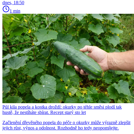
dnes, 18:50
1 min
Půl kila popela a kostka droždí: okurky po téhle směsi plodí tak
hustě, že nestíháte sbírat. Recept starý sto let
Začlenění dřevěného popela do péče o okurky může výrazně zlepšit
jejich růst, výnos a odolnost. Rozhodně ho tedy neopomíjejte.