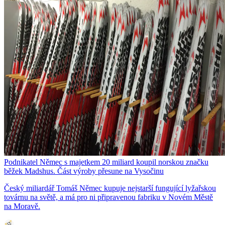
Podnikatel Němec s majetkem 20 miliard koupil norskou značku
běžek Madshus. Část výroby přesune na Vysočinu
Český miliardář Tomáš Němec kupuje nejstarší fungující lyžařskou
továrnu na světě, a má pro ni připravenou fabriku v Novém Městě
na Moravě.