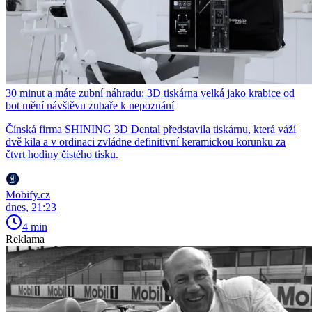
30 minut a máte zubní náhradu: 3D tiskárna velká jako krabice od
bot mění návštěvu zubaře k nepoznání
Čínská firma SHINING 3D Dental představila tiskárnu, která váží
dvě kila a v ordinaci zvládne definitivní keramickou korunku za
čtvrt hodiny čistého tisku.
Mobify.cz
dnes, 21:23
4 min
Reklama