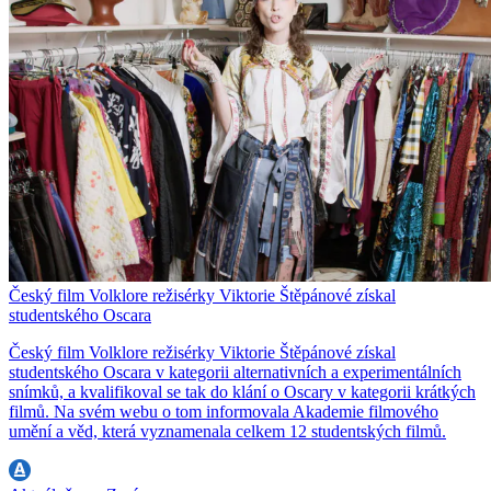
Český film Volklore režisérky Viktorie Štěpánové získal
studentského Oscara
Český film Volklore režisérky Viktorie Štěpánové získal
studentského Oscara v kategorii alternativních a experimentálních
snímků, a kvalifikoval se tak do klání o Oscary v kategorii krátkých
filmů. Na svém webu o tom informovala Akademie filmového
umění a věd, která vyznamenala celkem 12 studentských filmů.