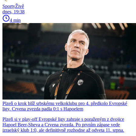
SportyŽivě
dnes, 19:38
4 min
Plzeň o krok blíž srbskému velkoklubu pro 4. předkolo Evropské
ligy. Crvena zvezda padla 0:1 s Hapoelem
Plzeň si v play-off Evropské ligy zahraje s poraženým z dvojice
Hapoel Beer-Sheva a Crvena zvezda. Po prvním zápase vede
izraelský klub 1:0, ale definitivně rozhodne až odveta 11. srpna.