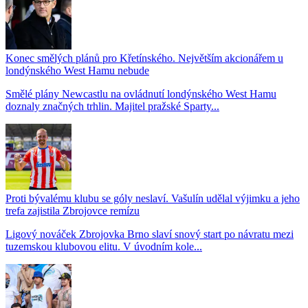
Konec smělých plánů pro Křetínského. Největším akcionářem u
londýnského West Hamu nebude
Smělé plány Newcastlu na ovládnutí londýnského West Hamu
doznaly značných trhlin. Majitel pražské Sparty...
Proti bývalému klubu se góly neslaví. Vašulín udělal výjimku a jeho
trefa zajistila Zbrojovce remízu
Ligový nováček Zbrojovka Brno slaví snový start po návratu mezi
tuzemskou klubovou elitu. V úvodním kole...