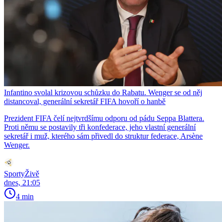
Infantino svolal krizovou schůzku do Rabatu. Wenger se od něj
distancoval, generální sekretář FIFA hovoří o hanbě
Prezident FIFA čelí nejtvrdšímu odporu od pádu Seppa Blattera.
Proti němu se postavily tři konfederace, jeho vlastní generální
sekretář i muž, kterého sám přivedl do struktur federace, Arsène
Wenger.
SportyŽivě
dnes, 21:05
4 min