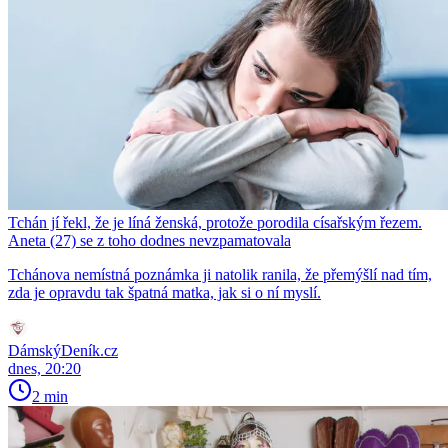
Tchán jí řekl, že je líná ženská, protože porodila císařským řezem.
Aneta (27) se z toho dodnes nevzpamatovala
Tchánova nemístná poznámka ji natolik ranila, že přemýšlí nad tím,
zda je opravdu tak špatná matka, jak si o ní myslí.
DámskýDeník.cz
dnes, 20:20
2 min