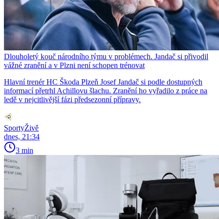
Dlouholetý kouč národního týmu v problémech. Jandač si přivodil
vážné zranění a v Plzni není schopen trénovat
Hlavní trenér HC Škoda Plzeň Josef Jandač si podle dostupných
informací přetrhl Achillovu šlachu. Zranění ho vyřadilo z práce na
ledě v nejcitlivější fázi předsezonní přípravy.
SportyŽivě
dnes, 21:34
3 min