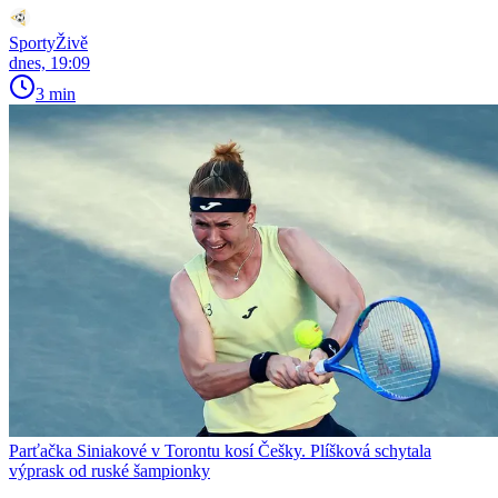
SportyŽivě
dnes, 19:09
3 min
Parťačka Siniakové v Torontu kosí Češky. Plíšková schytala
výprask od ruské šampionky