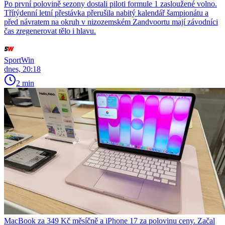
Po první polovině sezony dostali piloti formule 1 zasloužené volno.
Třítýdenní letní přestávka přerušila nabitý kalendář šampionátu a
před návratem na okruh v nizozemském Zandvoortu mají závodníci
čas zregenerovat tělo i hlavu.
SportWin
dnes, 20:18
2 min
MacBook za 349 Kč měsíčně a iPhone 17 za polovinu ceny. Začal