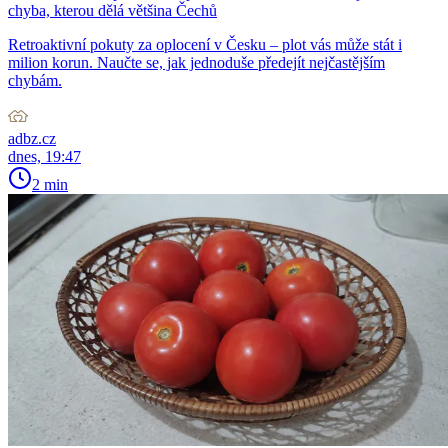
chyba, kterou dělá většina Čechů
Retroaktivní pokuty za oplocení v Česku – plot vás může stát i
milion korun. Naučte se, jak jednoduše předejít nejčastějším
chybám.
adbz.cz
dnes, 19:47
2 min