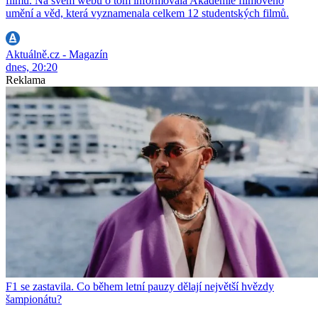
filmů. Na svém webu o tom informovala Akademie filmového
umění a věd, která vyznamenala celkem 12 studentských filmů.
Aktuálně.cz - Magazín
dnes, 20:20
Reklama
F1 se zastavila. Co během letní pauzy dělají největší hvězdy
šampionátu?