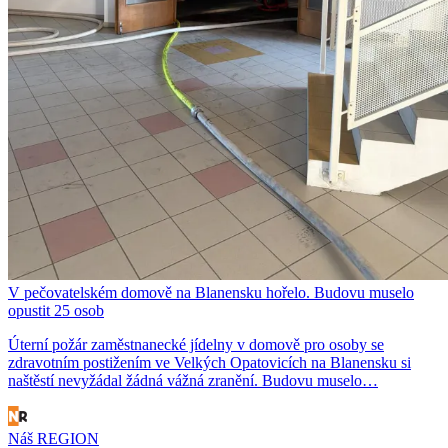
V pečovatelském domově na Blanensku hořelo. Budovu muselo
opustit 25 osob
Úterní požár zaměstnanecké jídelny v domově pro osoby se
zdravotním postižením ve Velkých Opatovicích na Blanensku si
naštěstí nevyžádal žádná vážná zranění. Budovu muselo…
Náš REGION