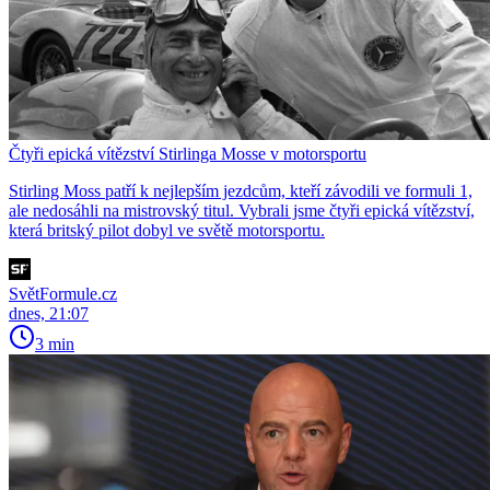
Čtyři epická vítězství Stirlinga Mosse v motorsportu
Stirling Moss patří k nejlepším jezdcům, kteří závodili ve formuli 1,
ale nedosáhli na mistrovský titul. Vybrali jsme čtyři epická vítězství,
která britský pilot dobyl ve světě motorsportu.
SvětFormule.cz
dnes, 21:07
3 min