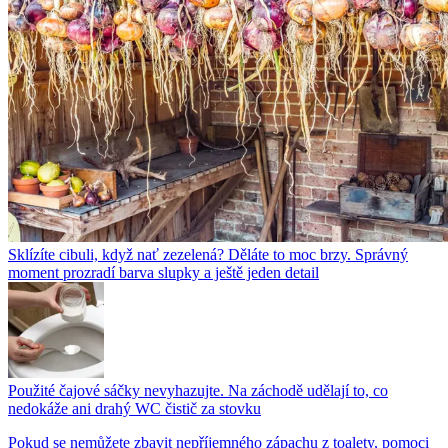
Sklízíte cibuli, když nať zezelená? Děláte to moc brzy. Správný
moment prozradí barva slupky a ještě jeden detail
Použité čajové sáčky nevyhazujte. Na záchodě udělají to, co
nedokáže ani drahý WC čistič za stovku
Pokud se nemůžete zbavit nepříjemného zápachu z toalety, pomoci