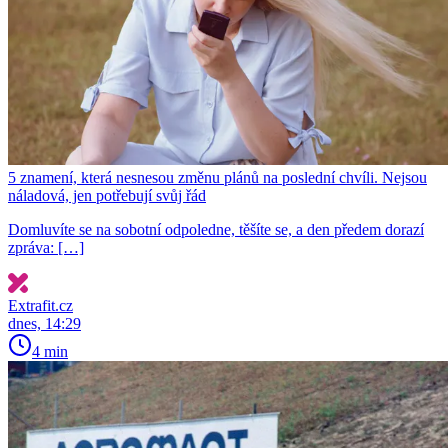
5 znamení, která nesnesou změnu plánů na poslední chvíli. Nejsou
náladová, jen potřebují svůj řád
Domluvíte se na sobotní odpoledne, těšíte se, a den předem dorazí
zpráva: […]
Extrafit.cz
dnes, 14:29
4 min