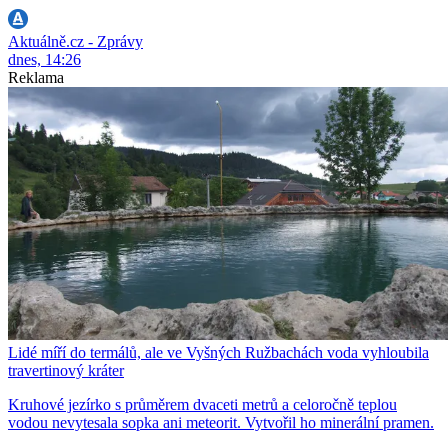
Aktuálně.cz - Zprávy
dnes, 14:26
Reklama
Lidé míří do termálů, ale ve Vyšných Ružbachách voda vyhloubila
travertinový kráter
Kruhové jezírko s průměrem dvaceti metrů a celoročně teplou
vodou nevytesala sopka ani meteorit. Vytvořil ho minerální pramen.