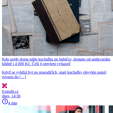
Kdo najde doma tuhle kuchařku po babičce, dostane od antikvariátu
klidně i 4 000 Kč. Češi ji omylem vyhazují
Když se vyklízí byt po prarodičích, staré kuchařky obvykle putují
rovnou do […]
Extrafit.cz
dnes, 14:36
4 min