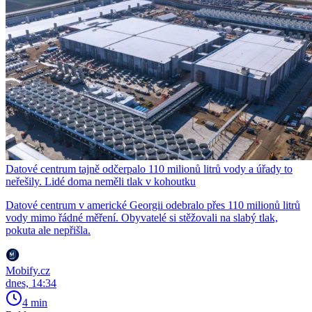
Datové centrum tajně odčerpalo 110 milionů litrů vody a úřady to
neřešily. Lidé doma neměli tlak v kohoutku
Datové centrum v americké Georgii odebralo přes 110 milionů litrů
vody mimo řádné měření. Obyvatelé si stěžovali na slabý tlak,
pokuta ale nepřišla.
Mobify.cz
dnes, 14:34
4 min