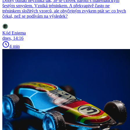
Dobrý odhad nevzniká tak, že se člověk narodí s matematickým
šestým smyslem. Vzniká tréninkem. A překvapivě často ne
tréninkem složitých vzorců, ale obyčejným zvykem ptát se: co bych
čekal, než se podívám na výsledek?
Kód Enigma
dnes, 14:16
4 min