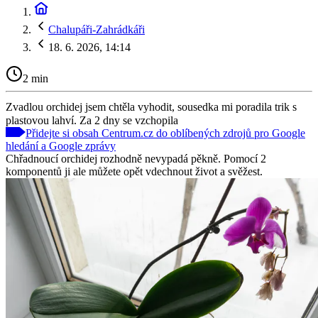
Chalupáři-Zahrádkáři
18. 6. 2026, 14:14
2 min
Zvadlou orchidej jsem chtěla vyhodit, sousedka mi poradila trik s
plastovou lahví. Za 2 dny se vzchopila
Přidejte si obsah Centrum.cz do oblíbených zdrojů pro Google
hledání a Google zprávy
Chřadnoucí orchidej rozhodně nevypadá pěkně. Pomocí 2
komponentů ji ale můžete opět vdechnout život a svěžest.