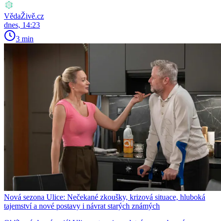
VědaŽivě.cz
dnes, 14:23
3 min
Nová sezona Ulice: Nečekané zkoušky, krizová situace, hluboká
tajemství a nové postavy i návrat starých známých