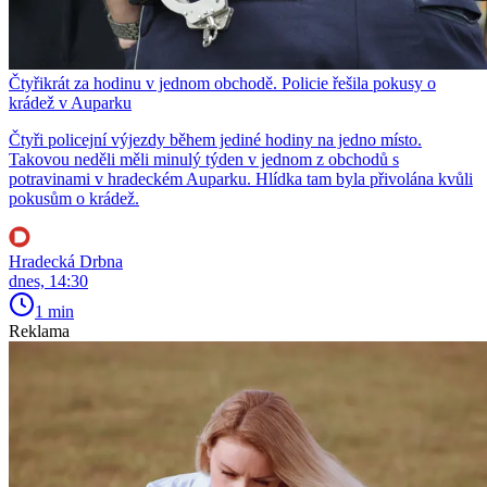
Čtyřikrát za hodinu v jednom obchodě. Policie řešila pokusy o
krádež v Auparku
Čtyři policejní výjezdy během jediné hodiny na jedno místo.
Takovou neděli měli minulý týden v jednom z obchodů s
potravinami v hradeckém Auparku. Hlídka tam byla přivolána kvůli
pokusům o krádež.
Hradecká Drbna
dnes, 14:30
1 min
Reklama