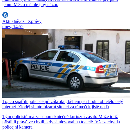
jemu. Město má ale jiný názor.
Aktuálně.cz - Zprávy
dnes, 14:52
To, co spatřili policisté při zákroku, během pár hodin obletělo celý
internet. Zloděj si tuto bizarní situaci za rámeček jistě nedá
Tým policistů má za sebou skutečně kuriózní zásah. Muže totiž
přistihli právě ve chvíli, kdy si ulevoval na toaletě. Vše zachytila
policejní kamera.