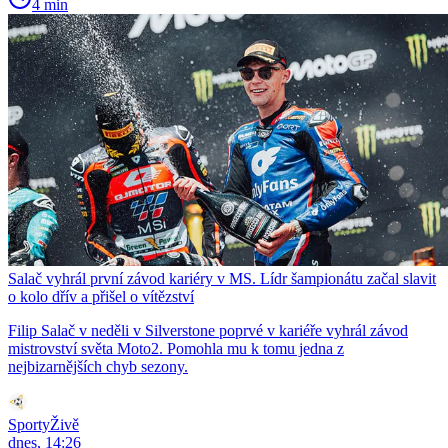
4 min
Salač vyhrál první závod kariéry v MS. Lídr šampionátu začal slavit
o kolo dřív a přišel o vítězství
Filip Salač v neděli v Silverstone poprvé v kariéře vyhrál závod
mistrovství světa Moto2. Pomohla mu k tomu jedna z
nejbizarnějších chyb sezony.
SportyŽivě
dnes, 14:26