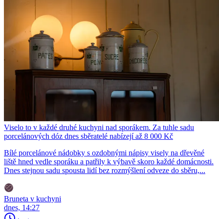
Viselo to v každé druhé kuchyni nad sporákem. Za tuhle sadu
porcelánových dóz dnes sběratelé nabízejí až 8 000 Kč
Bílé porcelánové nádobky s ozdobnými nápisy visely na dřevěné
liště hned vedle sporáku a patřily k výbavě skoro každé domácnosti.
Dnes stejnou sadu spousta lidí bez rozmýšlení odveze do sběru,...
Bruneta v kuchyni
dnes, 14:27