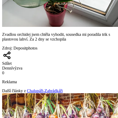
Zvadlou orchidej jsem chtěla vyhodit, sousedka mi poradila trik s
plastovou lahví. Za 2 dny se vzchopila
Zdroj
:
Depositphotos
Sdílet
Denní
výzva
0
Reklama
Další články z
Chalupáři-Zahrádkáři