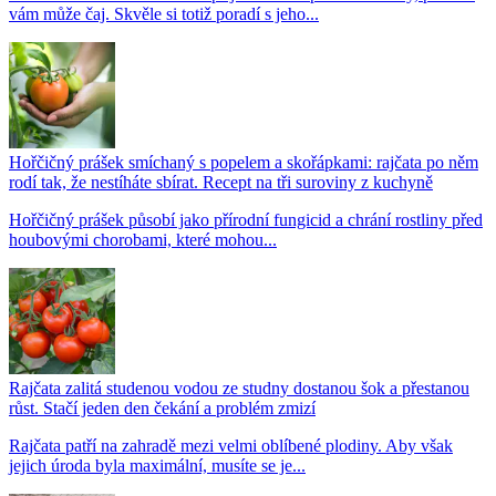
vám může čaj. Skvěle si totiž poradí s jeho...
Hořčičný prášek smíchaný s popelem a skořápkami: rajčata po něm
rodí tak, že nestíháte sbírat. Recept na tři suroviny z kuchyně
Hořčičný prášek působí jako přírodní fungicid a chrání rostliny před
houbovými chorobami, které mohou...
Rajčata zalitá studenou vodou ze studny dostanou šok a přestanou
růst. Stačí jeden den čekání a problém zmizí
Rajčata patří na zahradě mezi velmi oblíbené plodiny. Aby však
jejich úroda byla maximální, musíte se je...