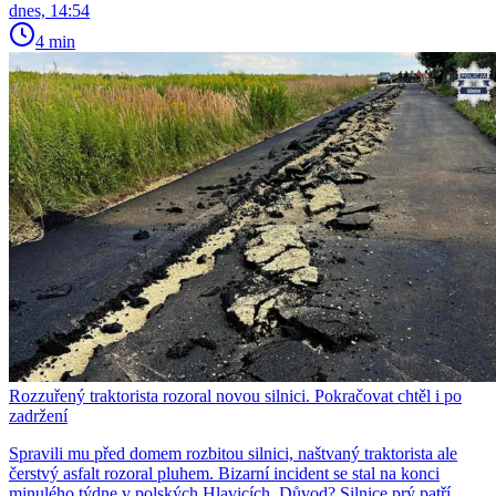
dnes, 14:54
4 min
Rozzuřený traktorista rozoral novou silnici. Pokračovat chtěl i po
zadržení
Spravili mu před domem rozbitou silnici, naštvaný traktorista ale
čerstvý asfalt rozoral pluhem. Bizarní incident se stal na konci
minulého týdne v polských Hlavicích. Důvod? Silnice prý patří