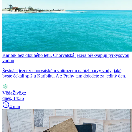
Karibik bez dlouhého letu. Chorvatská jezera překvapují tyrkysovou
vodou
Šestnáct jezer v chorvatském vnitrozemí nabízí barvy vody, jaké
byste čekali spíš u Karibiku. A z Prahy tam dojedete za jediný den.
VědaŽivě.cz
dnes, 14:36
4 min