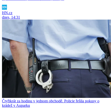
HN.cz
dnes, 14:31
Čtyřikrát za hodinu v jednom obchodě. Policie řešila pokusy o
krádež v Auparku