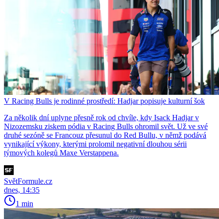
V Racing Bulls je rodinné prostředí: Hadjar popisuje kulturní šok
Za několik dní uplyne přesně rok od chvíle, kdy Isack Hadjar v
Nizozemsku ziskem pódia v Racing Bulls ohromil svět. Už ve své
druhé sezóně se Francouz přesunul do Red Bullu, v němž podává
vynikající výkony, kterými prolomil negativní dlouhou sérii
týmových kolegů Maxe Verstappena.
SvětFormule.cz
dnes, 14:35
1 min