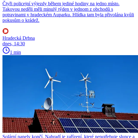
Čtyři policejní výjezdy během jediné hodiny na jedno místo.
Takovou neděli měli minulý týden v jednom z obchodů s
potravinami v hradeckém Auparku. Hlídka tam byla přivolána kvůli
pokusům o krádež.
Hradecká Drbna
dnes, 14:30
1 min
Solární panely končí. Nahradí je zařízení, které nepotřebuje slunce a