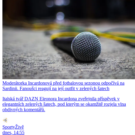
Moderátorka Incardonová před fotbalovou sezonou odpočívá na
Sardinii. Fanoušci reagují na její outfit v zelených šatech
Italská tvář DAZN Eleonora Incardona zveřejnila příspěvek v
elegantních zelených šatech, pod kterým se okamžitě rozjela vlna
obdivných komentářů.
SportyŽivě
dnes, 14:55