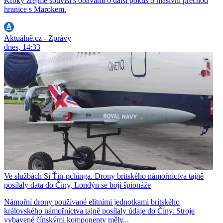
Kroky zřejmě souvisí s obavami o další pokus o masivní přechod
hranice s Marokem.
Aktuálně.cz - Zprávy
dnes, 14:33
Ve službách Si Ťin-pchinga. Drony britského námořnictva tajně
posílaly data do Číny, Londýn se bojí špionáže
Námořní drony používané elitními jednotkami britského
královského námořnictva tajně posílaly údaje do Číny. Stroje
vybavené čínskými komponenty měly...