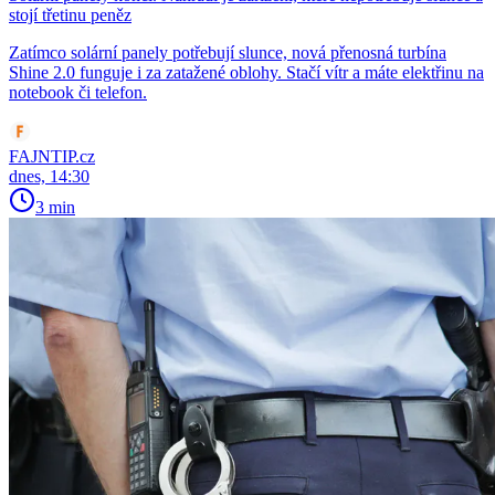
stojí třetinu peněz
Zatímco solární panely potřebují slunce, nová přenosná turbína
Shine 2.0 funguje i za zatažené oblohy. Stačí vítr a máte elektřinu na
notebook či telefon.
FAJNTIP.cz
dnes, 14:30
3 min