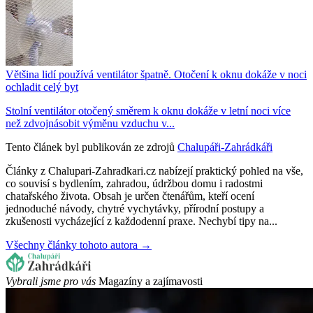
Většina lidí používá ventilátor špatně. Otočení k oknu dokáže v noci
ochladit celý byt
Stolní ventilátor otočený směrem k oknu dokáže v letní noci více
než zdvojnásobit výměnu vzduchu v...
Tento článek byl publikován ze zdrojů
Chalupáři-Zahrádkáři
Články z Chalupari-Zahradkari.cz nabízejí praktický pohled na vše,
co souvisí s bydlením, zahradou, údržbou domu i radostmi
chatařského života. Obsah je určen čtenářům, kteří ocení
jednoduché návody, chytré vychytávky, přírodní postupy a
zkušenosti vycházející z každodenní praxe. Nechybí tipy na...
Všechny články tohoto autora →
Vybrali jsme pro vás
Magazíny a zajímavosti