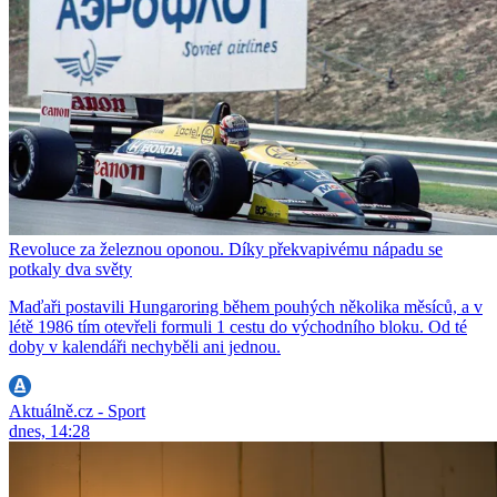
Revoluce za železnou oponou. Díky překvapivému nápadu se
potkaly dva světy
Maďaři postavili Hungaroring během pouhých několika měsíců, a v
létě 1986 tím otevřeli formuli 1 cestu do východního bloku. Od té
doby v kalendáři nechyběli ani jednou.
Aktuálně.cz - Sport
dnes, 14:28