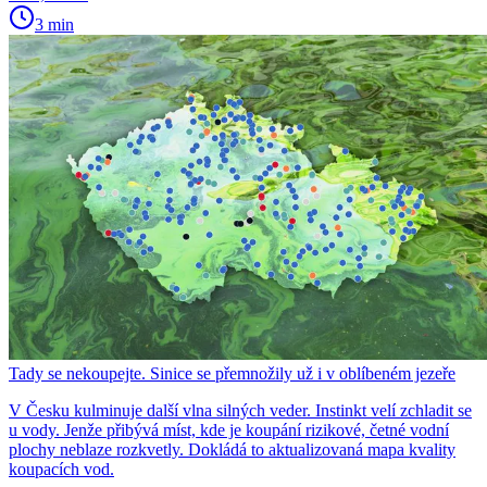
3 min
Tady se nekoupejte. Sinice se přemnožily už i v oblíbeném jezeře
V Česku kulminuje další vlna silných veder. Instinkt velí zchladit se
u vody. Jenže přibývá míst, kde je koupání rizikové, četné vodní
plochy neblaze rozkvetly. Dokládá to aktualizovaná mapa kvality
koupacích vod.