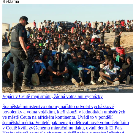
Reklama
Vojáci v Ceutě mají smůlu, žádná volna ani vycházky
Španělské ministerstvo obrany nařídilo odvolat vycházkové
povolenky a volna vojákům, kteří slouží v jednotkách umístěných
ve městě Ceuta na africkém kontinentu. Uvádí to v pondělí
španělská média. Velitelé pak nemají udělovat nové volno četníkům
v Ceutě kvůli zvýšenému migračnímu tlaku, uvádí deník El País.