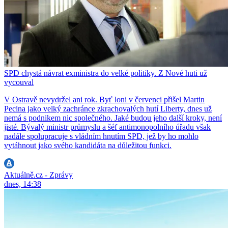
SPD chystá návrat exministra do velké politiky. Z Nové huti už
vycouval
V Ostravě nevydržel ani rok. Byť loni v červenci přišel Martin
Pecina jako velký zachránce zkrachovalých hutí Liberty, dnes už
nemá s podnikem nic společného. Jaké budou jeho další kroky, není
jisté. Bývalý ministr průmyslu a šéf antimonopolního úřadu však
nadále spolupracuje s vládním hnutím SPD, jež by ho mohlo
vytáhnout jako svého kandidáta na důležitou funkci.
Aktuálně.cz - Zprávy
dnes, 14:38