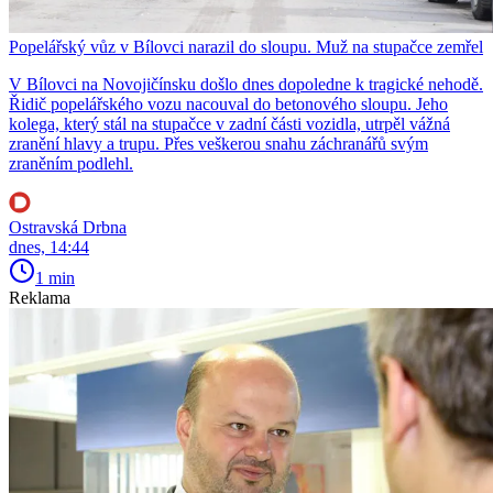
Popelářský vůz v Bílovci narazil do sloupu. Muž na stupačce zemřel
V Bílovci na Novojičínsku došlo dnes dopoledne k tragické nehodě.
Řidič popelářského vozu nacouval do betonového sloupu. Jeho
kolega, který stál na stupačce v zadní části vozidla, utrpěl vážná
zranění hlavy a trupu. Přes veškerou snahu záchranářů svým
zraněním podlehl.
Ostravská Drbna
dnes, 14:44
1 min
Reklama