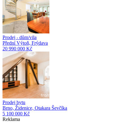
Prodej - dům/vila
Přední Výtoň, Frýdava
20 990 000 Kč
Prodej bytu
Brno, Židenice, Otakara Ševčíka
5 100 000 Kč
Reklama