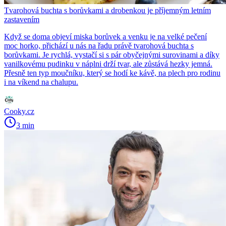
Tvarohová buchta s borůvkami a drobenkou je příjemným letním
zastavením
Když se doma objeví miska borůvek a venku je na velké pečení
moc horko, přichází u nás na řadu právě tvarohová buchta s
borůvkami. Je rychlá, vystačí si s pár obyčejnými surovinami a díky
vanilkovému pudinku v náplni drží tvar, ale zůstává hezky jemná.
Přesně ten typ moučníku, který se hodí ke kávě, na plech pro rodinu
i na víkend na chalupu.
Cooky.cz
3 min