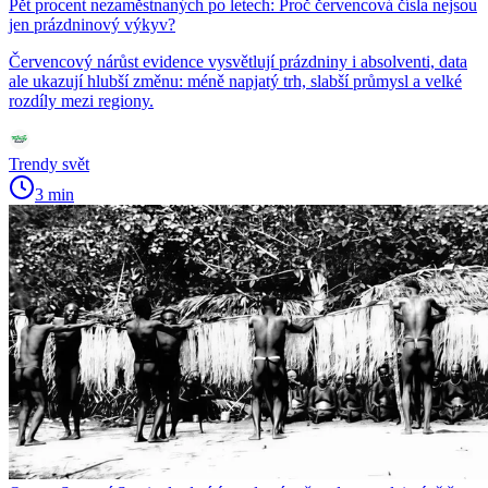
Pět procent nezaměstnaných po letech: Proč červencová čísla nejsou
jen prázdninový výkyv?
Červencový nárůst evidence vysvětlují prázdniny i absolventi, data
ale ukazují hlubší změnu: méně napjatý trh, slabší průmysl a velké
rozdíly mezi regiony.
Trendy svět
3 min