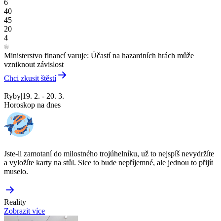
6
40
45
20
4
Ministerstvo financí varuje: Účastí na hazardních hrách může
vzniknout závislost
Chci zkusit štěstí
Ryby
|
19. 2. - 20. 3.
Horoskop na dnes
Jste-li zamotaní do milostného trojúhelníku, už to nejspíš nevydržíte
a vyložíte karty na stůl. Sice to bude nepříjemné, ale jednou to přijít
muselo.
Reality
Zobrazit více