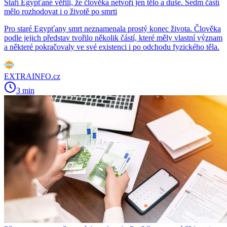
Staří Egypťané věřili, že člověka netvoří jen tělo a duše. Sedm částí
mělo rozhodovat i o životě po smrti
Pro staré Egypťany smrt neznamenala prostý konec života. Člověka
podle jejich představ tvořilo několik částí, které měly vlastní význam
a některé pokračovaly ve své existenci i po odchodu fyzického těla.
EXTRAINFO.cz
3 min