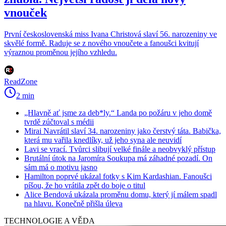
vnouček
První československá miss Ivana Christová slaví 56. narozeniny ve
skvělé formě. Raduje se z nového vnoučete a fanoušci kvitují
výraznou proměnou jejího vzhledu.
ReadZone
2 min
„Hlavně ať jsme za deb*ly.“ Landa po požáru v jeho domě
tvrdě zúčtoval s médii
Mirai Navrátil slaví 34. narozeniny jako čerstvý táta. Babička,
která mu vařila knedlíky, už jeho syna ale neuvidí
Lavi se vrací. Tvůrci slibují velké finále a neobvyklý přístup
Brutální útok na Jaromíra Soukupa má záhadné pozadí. On
sám má o motivu jasno
Hamilton poprvé ukázal fotky s Kim Kardashian. Fanoušci
píšou, že ho vrátila zpět do boje o titul
Alice Bendová ukázala proměnu domu, který jí málem spadl
na hlavu. Konečně přišla úleva
TECHNOLOGIE A VĚDA