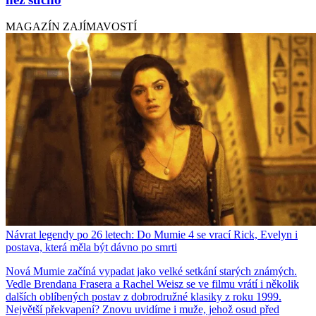
MAGAZÍN ZAJÍMAVOSTÍ
Návrat legendy po 26 letech: Do Mumie 4 se vrací Rick, Evelyn i
postava, která měla být dávno po smrti
Nová Mumie začíná vypadat jako velké setkání starých známých.
Vedle Brendana Frasera a Rachel Weisz se ve filmu vrátí i několik
dalších oblíbených postav z dobrodružné klasiky z roku 1999.
Největší překvapení? Znovu uvidíme i muže, jehož osud před