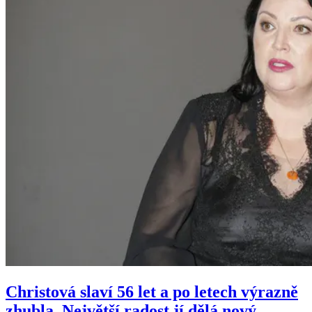
Christová slaví 56 let a po letech výrazně
zhubla. Největší radost jí dělá nový