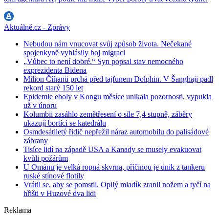
Aktuálně.cz - Zprávy
Nebudou nám vnucovat svůj způsob života. Nečekané
spojenkyně vyhlásily boj migraci
„Vůbec to není dobré.“ Syn popsal stav nemocného
exprezidenta Bidena
Milion Číňanů prchá před tajfunem Dolphin. V Šanghaji padl
rekord starý 150 let
Epidemie eboly v Kongu měsíce unikala pozornosti, vypukla
už v únoru
Kolumbii zasáhlo zemětřesení o síle 7,4 stupně, záběry
ukazují bortící se katedrálu
Osmdesátiletý řidič nepřežil náraz automobilu do palisádové
zábrany
Tisíce lidí na západě USA a Kanady se musely evakuovat
kvůli požárům
U Ománu je velká ropná skvrna, příčinou je únik z tankeru
ruské stínové flotily
Vrátil se, aby se pomstil. Opilý mladík zranil nožem a tyčí na
hřišti v Huzové dva lidi
Reklama