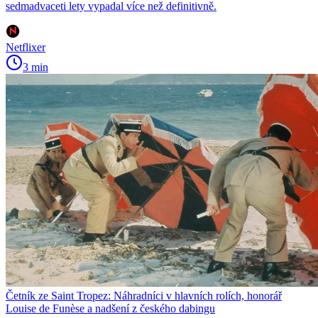
sedmadvaceti lety vypadal více než definitivně.
Netflixer
3 min
Četník ze Saint Tropez: Náhradníci v hlavních rolích, honorář
Louise de Funèse a nadšení z českého dabingu