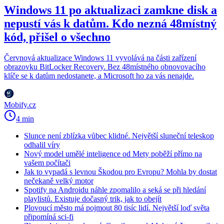
Windows 11 po aktualizaci zamkne disk a
nepustí vás k datům. Kdo nezná 48místný
kód, přišel o všechno
Červnová aktualizace Windows 11 vyvolává na části zařízení
obrazovku BitLocker Recovery. Bez 48místného obnovovacího
klíče se k datům nedostanete, a Microsoft ho za vás nenajde.
Mobify.cz
4 min
Slunce není zblízka vůbec klidné. Největší sluneční teleskop
odhalil víry
Nový model umělé inteligence od Mety poběží přímo na
vašem počítači
Jak to vypadá s levnou Škodou pro Evropu? Mohla by dostat
nečekaně velký motor
Spotify na Androidu náhle zpomalilo a seká se při hledání
playlistů. Existuje dočasný trik, jak to obejít
Plovoucí město má pojmout 80 tisíc lidí. Největší loď světa
připomíná sci-fi