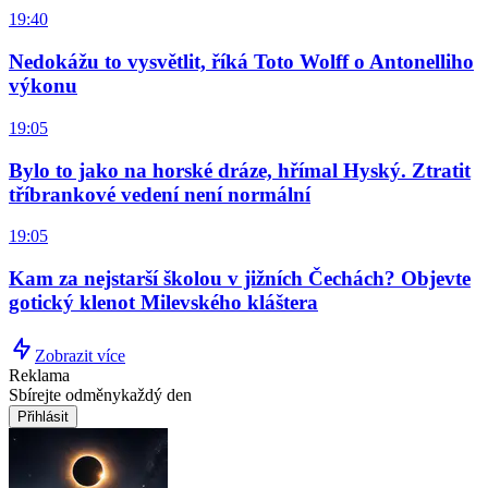
19:40
Nedokážu to vysvětlit, říká Toto Wolff o Antonelliho
výkonu
19:05
Bylo to jako na horské dráze, hřímal Hyský. Ztratit
tříbrankové vedení není normální
19:05
Kam za nejstarší školou v jižních Čechách? Objevte
gotický klenot Milevského kláštera
Zobrazit více
Reklama
Sbírejte odměny
každý den
Přihlásit