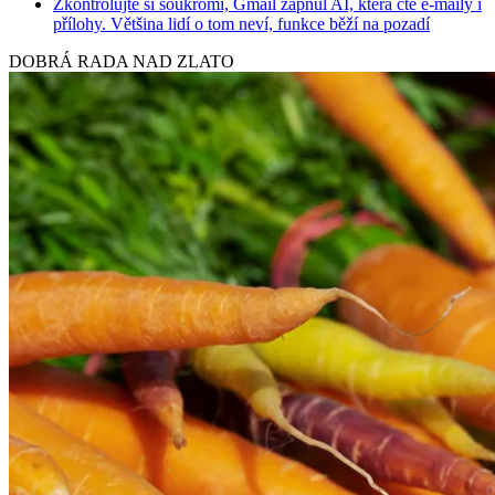
Zkontrolujte si soukromí, Gmail zapnul AI, která čte e-maily i
přílohy. Většina lidí o tom neví, funkce běží na pozadí
DOBRÁ RADA NAD ZLATO