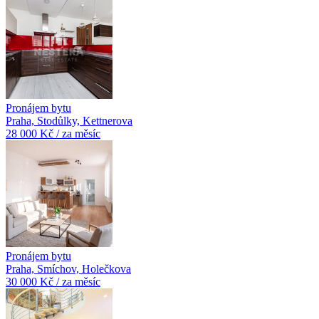
Pronájem bytu
Praha, Stodůlky, Kettnerova
28 000 Kč / za měsíc
Pronájem bytu
Praha, Smíchov, Holečkova
30 000 Kč / za měsíc