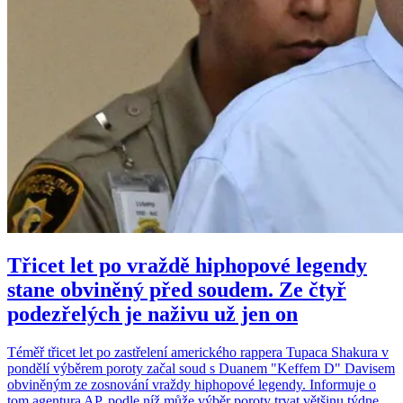
Třicet let po vraždě hiphopové legendy
stane obviněný před soudem. Ze čtyř
podezřelých je naživu už jen on
Téměř třicet let po zastřelení amerického rappera Tupaca Shakura v
pondělí výběrem poroty začal soud s Duanem "Keffem D" Davisem
obviněným ze zosnování vraždy hiphopové legendy. Informuje o
tom agentura AP, podle níž může výběr poroty trvat většinu týdne.