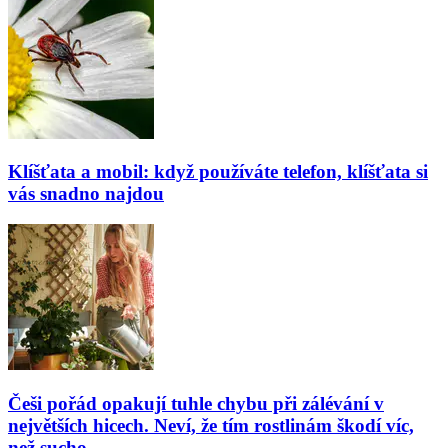
Klíšťata a mobil: když používáte telefon, klíšťata si
vás snadno najdou
Češi pořád opakují tuhle chybu při zálévání v
největších hicech. Neví, že tím rostlinám škodí víc,
než sucho