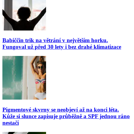
Babiččin trik na větrání v největším horku.
Fungoval už před 30 lety i bez drahé klimatizace
Pigmentové skvrny se neobjeví až na konci léta.
Kůže si slunce zapisuje průběžně a SPF jednou ráno
nestačí