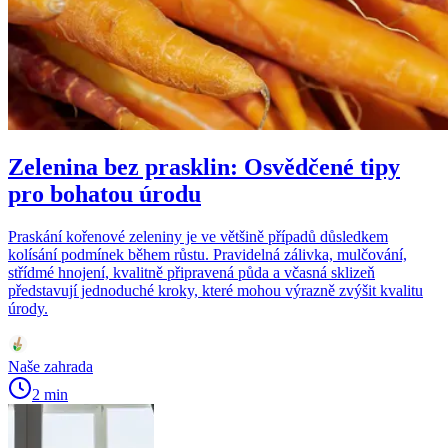
Zelenina bez prasklin: Osvědčené tipy
pro bohatou úrodu
Praskání kořenové zeleniny je ve většině případů důsledkem
kolísání podmínek během růstu. Pravidelná zálivka, mulčování,
střídmé hnojení, kvalitně připravená půda a včasná sklizeň
představují jednoduché kroky, které mohou výrazně zvýšit kvalitu
úrody.
Naše zahrada
2 min