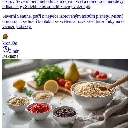
Ostrov Severní Sentinel odmítá moderní svět a domorodci návštěvy
odhání šípy. Satelit letos odhalil změny v džungli
Severní Sentinel patří k nejvíce izolovaným místům planety. Místní
domorodci se brání kontaktu se světem a nové satelitní snímky navíc
vzbuzují otázky.
kroniQa
3 min
Reklama