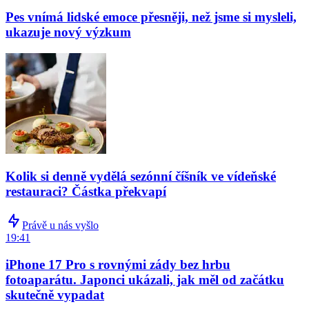
Pes vnímá lidské emoce přesněji, než jsme si mysleli,
ukazuje nový výzkum
Kolik si denně vydělá sezónní číšník ve vídeňské
restauraci? Částka překvapí
Právě u nás vyšlo
19:41
iPhone 17 Pro s rovnými zády bez hrbu
fotoaparátu. Japonci ukázali, jak měl od začátku
skutečně vypadat