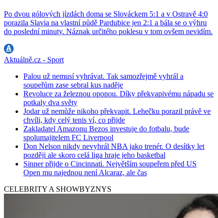
Po dvou gólových jízdách doma se Slováckem 5:1 a v Ostravě 4:0
porazila Slavia na vlastní půdě Pardubice jen 2:1 a bála se o výhru
do poslední minuty. Náznak určitého poklesu v tom ovšem nevidím.
Aktuálně.cz - Sport
Palou už nemusí vyhrávat. Tak samozřejmě vyhrál a
soupeřům zase sebral kus naděje
Revoluce za železnou oponou. Díky překvapivému nápadu se
potkaly dva světy
Jodar už nemůže nikoho překvapit. Lehečku porazil právě ve
chvíli, kdy celý tenis ví, co přijde
Zakladatel Amazonu Bezos investuje do fotbalu, bude
spolumajitelem FC Liverpool
Don Nelson nikdy nevyhrál NBA jako trenér. O desítky let
později ale skoro celá liga hraje jeho basketbal
Sinner přijde o Cincinnati. Největším soupeřem před US
Open mu najednou není Alcaraz, ale čas
CELEBRITY A SHOWBYZNYS