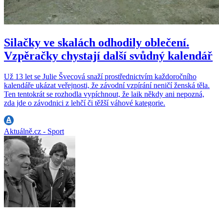
Silačky ve skalách odhodily oblečení.
Vzpěračky chystají další svůdný kalendář
Už 13 let se Julie Švecová snaží prostřednictvím každoročního
kalendáře ukázat veřejnosti, že závodní vzpírání neničí ženská těla.
Ten tentokrát se rozhodla vypíchnout, že laik někdy ani nepozná,
zda jde o závodnici z lehčí či těžší váhové kategorie.
Aktuálně.cz - Sport