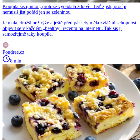
Koupila sis quinou, protože vypadala zdravě. Teď zjisti, proč ji
nemusíš jíst pořád jen se zeleninou
Je malá, dražší než rýže a ještě před pár lety měla zvláštní schopnost
objevit se v každém „healthy“ receptu na internetu. Tak sis ji
samozřejmě taky koupila.
Poudree.cz
8 min