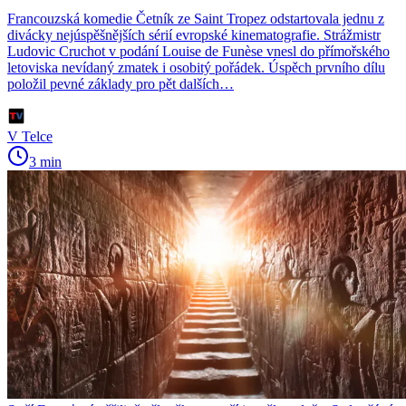
Francouzská komedie Četník ze Saint Tropez odstartovala jednu z
divácky nejúspěšnějších sérií evropské kinematografie. Strážmistr
Ludovic Cruchot v podání Louise de Funèse vnesl do přímořského
letoviska nevídaný zmatek i osobitý pořádek. Úspěch prvního dílu
položil pevné základy pro pět dalších…
V Telce
3 min