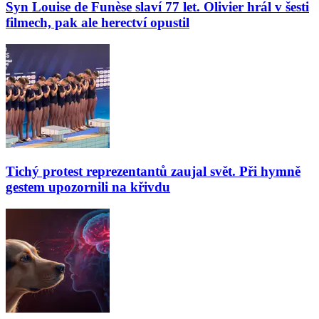
Syn Louise de Funèse slaví 77 let. Olivier hrál v šesti
filmech, pak ale herectví opustil
Tichý protest reprezentantů zaujal svět. Při hymně
gestem upozornili na křivdu