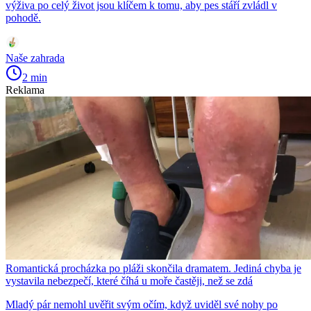
výživa po celý život jsou klíčem k tomu, aby pes stáří zvládl v
pohodě.
Naše zahrada
2 min
Reklama
Romantická procházka po pláži skončila dramatem. Jediná chyba je
vystavila nebezpečí, které číhá u moře častěji, než se zdá
Mladý pár nemohl uvěřit svým očím, když uviděl své nohy po