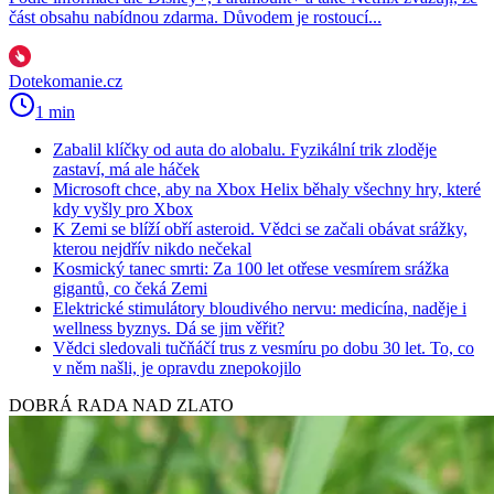
část obsahu nabídnou zdarma. Důvodem je rostoucí...
Dotekomanie.cz
1 min
Zabalil klíčky od auta do alobalu. Fyzikální trik zloděje
zastaví, má ale háček
Microsoft chce, aby na Xbox Helix běhaly všechny hry, které
kdy vyšly pro Xbox
K Zemi se blíží obří asteroid. Vědci se začali obávat srážky,
kterou nejdřív nikdo nečekal
Kosmický tanec smrti: Za 100 let otřese vesmírem srážka
gigantů, co čeká Zemi
Elektrické stimulátory bloudivého nervu: medicína, naděje i
wellness byznys. Dá se jim věřit?
Vědci sledovali tučňáčí trus z vesmíru po dobu 30 let. To, co
v něm našli, je opravdu znepokojilo
DOBRÁ RADA NAD ZLATO