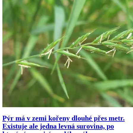
Pýr má v zemi kořeny dlouhé přes metr.
Existuje ale jedna levná surovina, po