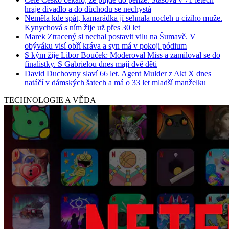
hraje divadlo a do důchodu se nechystá
Neměla kde spát, kamarádka jí sehnala nocleh u cizího muže.
Kynychová s ním žije už přes 30 let
Marek Ztracený si nechal postavit vilu na Šumavě. V
obýváku visí obří kráva a syn má v pokoji pódium
S kým žije Libor Bouček: Moderoval Miss a zamiloval se do
finalistky. S Gabrielou dnes mají dvě děti
David Duchovny slaví 66 let. Agent Mulder z Akt X dnes
natáčí v dámských šatech a má o 33 let mladší manželku
TECHNOLOGIE A VĚDA