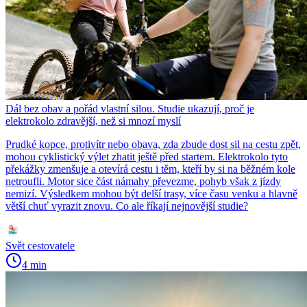
Dál bez obav a pořád vlastní silou. Studie ukazují, proč je
elektrokolo zdravější, než si mnozí myslí
Prudké kopce, protivítr nebo obava, zda zbude dost sil na cestu zpět,
mohou cyklistický výlet zhatit ještě před startem. Elektrokolo tyto
překážky zmenšuje a otevírá cestu i těm, kteří by si na běžném kole
netroufli. Motor sice část námahy převezme, pohyb však z jízdy
nemizí. Výsledkem mohou být delší trasy, více času venku a hlavně
větší chuť vyrazit znovu. Co ale říkají nejnovější studie?
Svět cestovatele
4 min