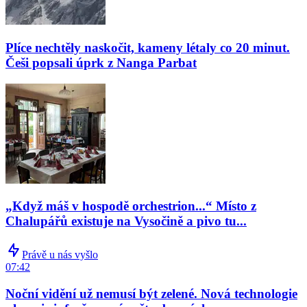
Plíce nechtěly naskočit, kameny létaly co 20 minut.
Češi popsali úprk z Nanga Parbat
„Když máš v hospodě orchestrion...“ Místo z
Chalupářů existuje na Vysočině a pivo tu...
Právě u nás vyšlo
07:42
Noční vidění už nemusí být zelené. Nová technologie