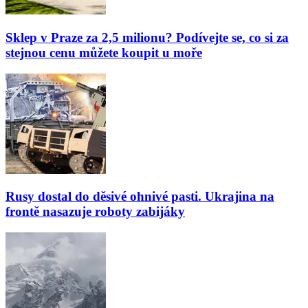
Sklep v Praze za 2,5 milionu? Podívejte se, co si za
stejnou cenu můžete koupit u moře
Rusy dostal do děsivé ohnivé pasti. Ukrajina na
frontě nasazuje roboty zabijáky