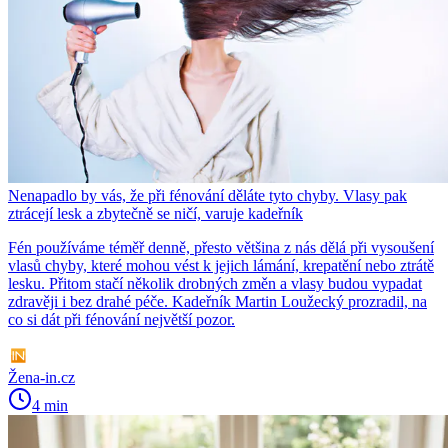
Nenapadlo by vás, že při fénování děláte tyto chyby. Vlasy pak
ztrácejí lesk a zbytečně se ničí, varuje kadeřník
Fén používáme téměř denně, přesto většina z nás dělá při vysoušení
vlasů chyby, které mohou vést k jejich lámání, krepatění nebo ztrátě
lesku. Přitom stačí několik drobných změn a vlasy budou vypadat
zdravěji i bez drahé péče. Kadeřník Martin Loužecký prozradil, na
co si dát při fénování největší pozor.
Žena-in.cz
4 min