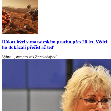
Důkaz ležel v marsovském prachu přes 20 let. Vědci
ho dokázali přečíst až teď
Vybrali jsme pro vás
Zpravodajství