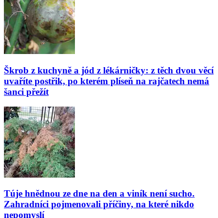
Škrob z kuchyně a jód z lékárničky: z těch dvou věcí
uvaříte postřik, po kterém plíseň na rajčatech nemá
šanci přežít
Túje hnědnou ze dne na den a viník není sucho.
Zahradníci pojmenovali příčiny, na které nikdo
nepomyslí