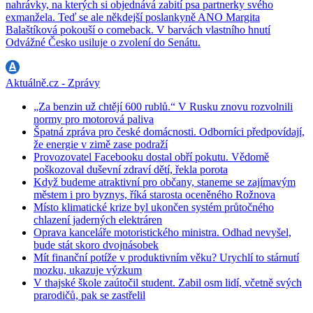
nahrávky, na kterých si objednává zabití psa partnerky svého
exmanžela. Teď se ale někdejší poslankyně ANO Margita
Balaštíková pokouší o comeback. V barvách vlastního hnutí
Odvážné Česko usiluje o zvolení do Senátu.
Aktuálně.cz - Zprávy
„Za benzin už chtějí 600 rublů.“ V Rusku znovu rozvolnili
normy pro motorová paliva
Špatná zpráva pro české domácnosti. Odborníci předpovídají,
že energie v zimě zase podraží
Provozovatel Facebooku dostal obří pokutu. Vědomě
poškozoval duševní zdraví dětí, řekla porota
Když budeme atraktivní pro občany, staneme se zajímavým
městem i pro byznys, říká starosta oceněného Rožnova
Místo klimatické krize byl ukončen systém průtočného
chlazení jaderných elektráren
Oprava kanceláře motoristického ministra. Odhad nevyšel,
bude stát skoro dvojnásobek
Mít finanční potíže v produktivním věku? Urychlí to stárnutí
mozku, ukazuje výzkum
V thajské škole zaútočil student. Zabil osm lidí, včetně svých
prarodičů, pak se zastřelil