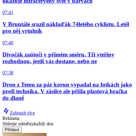
ukazuje infračervený svět v barvách
07:41
V Bruntále srazil náklaďák 74letého cyklistu. Letěl
pro něj vrtulník
07:40
Divočák zaútočí v přímém směru. Tři vteřiny
rozhodnou, jestli vás dostane, nebo ne
07:38
Dron z Temu za pár korun vypadal na fotkách jako
profi technika. V zásilce ale přišla plastová hračka
do dlaně
Zobrazit více
Reklama
Sbírejte odměny
každý den
Přihlásit