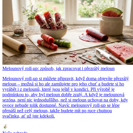
Melounový roll-up: způsob, jak zpracovat i přezrálý meloun
Melounový roll-up si můžete připravit, když doma objevíte přezrálý
meloun – možná si ho ale zamilujete pro jeho chuť a budete si ho
vyrábět i z melounů, které jsou ještě v kondici. Při výrobě je
podmínkou to, aby byl meloun dobře zralý. A když je melounová
sezóna, není nic jednoduššího, než si meloun uchovat na doby, kdy
ovoce nebude tolik dostupné. Navíc melounový roll-up se lépe
přenáší než celý meloun, takže budete mít po ruce chutnou
svačinku, ať už jste kdekoli.