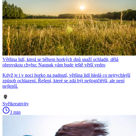
Většina lidí, která se během horkých dnů snaží ochladit, dělá
obrovskou chybu: Naopak vám bude ještě větší vedro
Když je i v noci horko na padnutí, většina lidí hledá co nejrychlejší
způsob ochlazení. Řešení, které se zdá být nejlogičtější, ale není
nejlepší.
Světkreativity
3 min