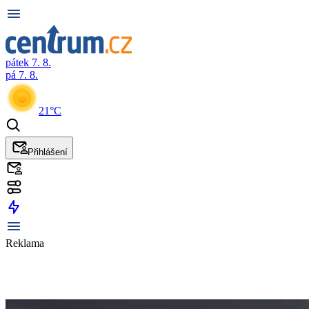
pátek 7. 8.
pá 7. 8.
21°C
Přihlášení
Reklama