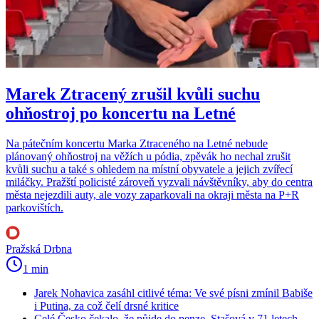
Marek Ztracený zrušil kvůli suchu
ohňostroj po koncertu na Letné
Na pátečním koncertu Marka Ztraceného na Letné nebude
plánovaný ohňostroj na věžích u pódia, zpěvák ho nechal zrušit
kvůli suchu a také s ohledem na místní obyvatele a jejich zvířecí
miláčky. Pražští policisté zároveň vyzvali návštěvníky, aby do centra
města nejezdili auty, ale vozy zaparkovali na okraji města na P+R
parkovištích.
Pražská Drbna
1 min
Jarek Nohavica zasáhl citlivé téma: Ve své písni zmínil Babiše
i Putina, za což čelí drsné kritice
Celé Česko čekalo, že půjde do penze. Stašová v 71 letech