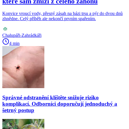
které sám zmizí z celého záhonu
Konvice vroucí vody, přesný zásah na bázi trsu a pýr do dvou dnů
zhnědne. Celý příběh ale nekončí prvním spařením.
Chalupáři-Zahrádkáři
4 min
Správné odstranění klíštěte snižuje riziko
komplikací. Odborníci doporučují jednoduchý a
šetrný postup