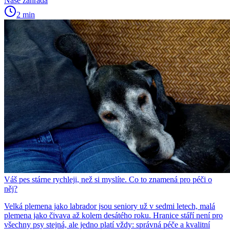
Naše zahrada
2 min
Váš pes stárne rychleji, než si myslíte. Co to znamená pro péči o
něj?
Velká plemena jako labrador jsou seniory už v sedmi letech, malá
plemena jako čivava až kolem desátého roku. Hranice stáří není pro
všechny psy stejná, ale jedno platí vždy: správná péče a kvalitní