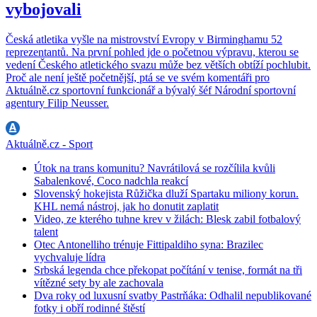
vybojovali
Česká atletika vyšle na mistrovství Evropy v Birminghamu 52
reprezentantů. Na první pohled jde o početnou výpravu, kterou se
vedení Českého atletického svazu může bez větších obtíží pochlubit.
Proč ale není ještě početnější, ptá se ve svém komentáři pro
Aktuálně.cz sportovní funkcionář a bývalý šéf Národní sportovní
agentury Filip Neusser.
Aktuálně.cz - Sport
Útok na trans komunitu? Navrátilová se rozčílila kvůli
Sabalenkové, Coco nadchla reakcí
Slovenský hokejista Růžička dluží Spartaku miliony korun.
KHL nemá nástroj, jak ho donutit zaplatit
Video, ze kterého tuhne krev v žilách: Blesk zabil fotbalový
talent
Otec Antonelliho trénuje Fittipaldiho syna: Brazilec
vychvaluje lídra
Srbská legenda chce překopat počítání v tenise, formát na tři
vítězné sety by ale zachovala
Dva roky od luxusní svatby Pastrňáka: Odhalil nepublikované
fotky i obří rodinné štěstí