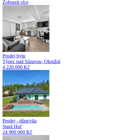
Zobrazit více
Prodej bytu
Týnec nad Sázavou, Okružní
4 220 000 Kč
Prodej - dům/vila
Stará Huť
24 900 000 Kč