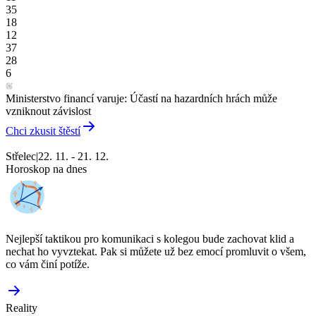
35
18
12
37
28
6
Ministerstvo financí varuje: Účastí na hazardních hrách může
vzniknout závislost
Chci zkusit štěstí
Střelec
|
22. 11. - 21. 12.
Horoskop na dnes
Nejlepší taktikou pro komunikaci s kolegou bude zachovat klid a
nechat ho vyvztekat. Pak si můžete už bez emocí promluvit o všem,
co vám činí potíže.
Reality