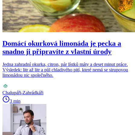
Domácí okurková limonáda je pecka a
snadno ji připravíte z vlastní úrody
Jedna zahradní okurka, citron, pár lístků máty a deset minut práce.
Výsledek: litr až litr a půl chladivého pití, které nemá se sirupovou
limonádou nic společného.
Chalupáři-Zahrádkáři
3 min