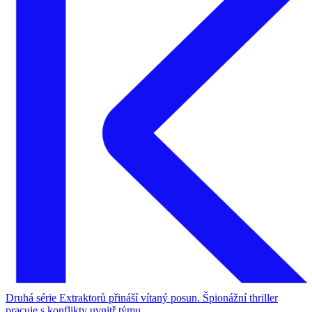
Druhá série Extraktorů přináší vítaný posun. Špionážní thriller
pracuje s konflikty uvnitř týmu