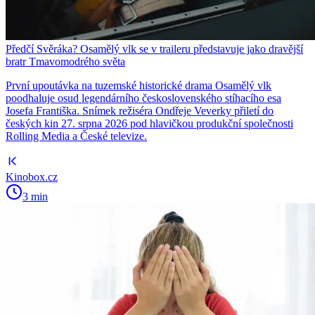
Předčí Svěráka? Osamělý vlk se v traileru představuje jako dravější
bratr Tmavomodrého světa
První upoutávka na tuzemské historické drama Osamělý vlk
poodhaluje osud legendárního československého stíhacího esa
Josefa Františka. Snímek režiséra Ondřeje Veverky přiletí do
českých kin 27. srpna 2026 pod hlavičkou produkční společnosti
Rolling Media a České televize.
Kinobox.cz
3 min