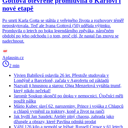
Gottová otevřeně promluvila o Karlovi i
nové etapě
Po smrti Karla Gotta se stáhla z veřejného života a rozhovory téměř
neposkytovala. Teď ale Ivana Gottová (50) udělala výjimku.
Promluvila o letech po boku legendárního zpěváka, náročném
období po jeho odchodu i o tom, proč cítí, že nastal čas znovu se
nadechnout.
Aplausin.cz
2 min
Vivien Babišová oslavila 26 let. Přestože studovala v
Londýně a Barceloně, začala v Agrofertu od základů
Nazvali ji hnusnou a starou: Olga Menzelová vytáhla trumf,
který nikdo nečekal!
Jaromír Soukup skončil po útoku v nemocnici. Útočníci měli
použít pálku
Mário Kubec slaví 62. narozeniny. Prince i vojáka z Chlapců
a chlapů vyměnil za traktory, koně a život na ranči
Jak bydlí Jan Saudek: Ateliér plný chaosu, zahrada jako
džungle a obrazy, které Pavlína odmítá prodat
Vážil 126 kilo a nemohl se hýbat: Russell Crowe v 61 letech