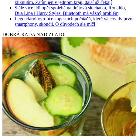
kliknutím. Zatím jen v jednom kraji, další už čekají
Stále více lidí opět spoléhá na drátová sluchátka, Ronaldo,
Dua Lipa i Harry Styles. Bluetooth má vážný problém
Legendární výrobce kapesních počítačů, které válcovaly první
smartphony, skončil. O důvodech ale mlčí
DOBRÁ RADA NAD ZLATO