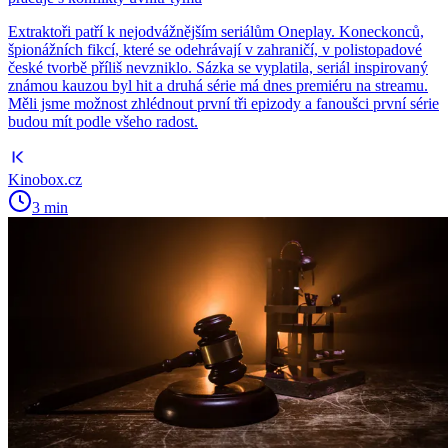
Extraktoři patří k nejodvážnějším seriálům Oneplay. Koneckonců,
špionážních fikcí, které se odehrávají v zahraničí, v polistopadové
české tvorbě příliš nevzniklo. Sázka se vyplatila, seriál inspirovaný
známou kauzou byl hit a druhá série má dnes premiéru na streamu.
Měli jsme možnost zhlédnout první tři epizody a fanoušci první série
budou mít podle všeho radost.
Kinobox.cz
3 min