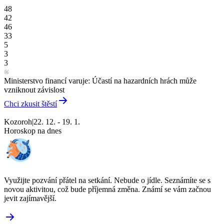
48
42
46
33
5
3
3
Ministerstvo financí varuje: Účastí na hazardních hrách může
vzniknout závislost
Chci zkusit štěstí
Kozoroh
|
22. 12. - 19. 1.
Horoskop na dnes
Využijte pozvání přátel na setkání. Nebude o jídle. Seznámíte se s
novou aktivitou, což bude příjemná změna. Známí se vám začnou
jevit zajímavější.