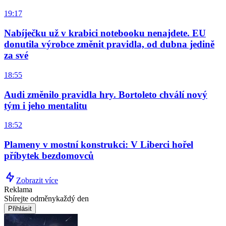
19:17
Nabíječku už v krabici notebooku nenajdete. EU
donutila výrobce změnit pravidla, od dubna jedině
za své
18:55
Audi změnilo pravidla hry. Bortoleto chválí nový
tým i jeho mentalitu
18:52
Plameny v mostní konstrukci: V Liberci hořel
příbytek bezdomovců
Zobrazit více
Reklama
Sbírejte odměny
každý den
Přihlásit