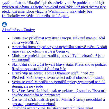
systému Patriot. Ukrajinští představitelé tvrdí, že problém mohl být
vyřešen už dávno. O stejné povolení totiž žádali už před dvěma lety
předchozí americkou vládu: z Washingtonu však tehdy bez
jakéhokoliv vysvětlení dorazilo strohé „ne“.
Aktuálně.cz - Zprávy
Ceuta jako příležitost rozeštvat Evropu. Některá manipulační
videa vytvořila AI
Americká firma chystá vrty na největším ostrově světa. Nedali
jsme vám povolení, varuje ji Grónsko
Ministr se prořekl a prozradil tajemství: Tyhle zbraně už jsou
na Ukrajině
Skandální slova z úst bývalé hlavy státu. Klaus znovu podržel
Rusko a spousta lidí si ťuká na čelo
Drsný vtip na adresu Tomia Okamury udeřil hned 2x:
Předseda Sněmovny si svou reakcí udělal obrovskou ostudu
Vedra se vrátí. V neděli a v pondělí teploty vystoupají nad 32
stupňů, ale ne všude
Když ne slavná šachistka, tak respektovaný soudce. Tisza má
nového kandidáta na prezidenta
Čas se má střídat dalších pět let. Ministr Šťastný nesouhlasí a
prosazuje natrvalo ten zimní
Čtyřnohá ochránkyně. Psí štěkot zachránil ženě život