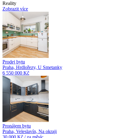
Reality
Zobrazit více
Prodej bytu
Praha, Hrdlořezy, U Smetanky
6 550 000 Kč
Pronájem bytu
Praha, Veleslavín, Na okraji
30 000 Kč / za měsíc