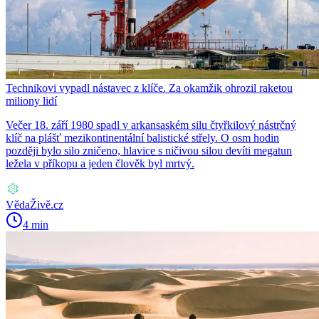
Technikovi vypadl nástavec z klíče. Za okamžik ohrozil raketou
miliony lidí
Večer 18. září 1980 spadl v arkansaském silu čtyřkilový nástrčný
klíč na plášť mezikontinentální balistické střely. O osm hodin
později bylo silo zničeno, hlavice s ničivou silou devíti megatun
ležela v příkopu a jeden člověk byl mrtvý.
VědaŽivě.cz
4 min