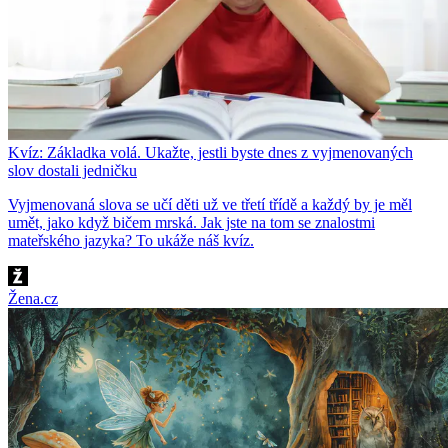
Kvíz: Základka volá. Ukažte, jestli byste dnes z vyjmenovaných
slov dostali jedničku
Vyjmenovaná slova se učí děti už ve třetí třídě a každý by je měl
umět, jako když bičem mrská. Jak jste na tom se znalostmi
mateřského jazyka? To ukáže náš kvíz.
Žena.cz