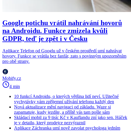
Google potichu vrátil nahrávání hovorů
na Androidu. Funkce zmizela kvůli
GDPR, teď je zpět i v Česku
Aplikace Telefon od Googlu už v českém prostředí umí nahrávat
hovory. Funkce se vrátila bez fanfár, zato s povinným upozorněním
pro obě strany.
Mobify.cz
4 min
10 funkcí Androidu, o kterých většina lidí neví. Užitečné
vychytávky vám zpříjemní užívání telefonu každý den
Nová aktualizace mění navigaci od základu. Waze si
zapamatuje, kudy jezdíte, a příště vás tam pošle sám
Skládací mobil za 9 tisíc Kč v Kauflandu zní jako sen. Háček
je v detailu, který prodejce nezvýraznil
Aplikace Záchranka umí nově zavolat psychologa jedním