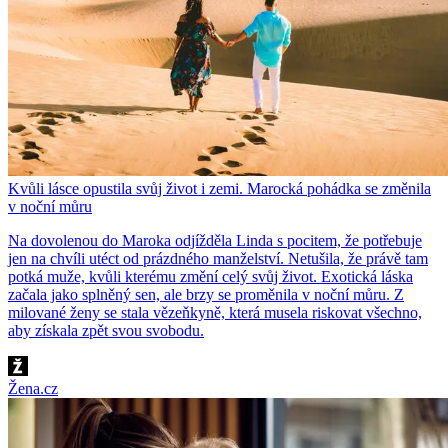
Kvůli lásce opustila svůj život i zemi. Marocká pohádka se změnila
v noční můru
Na dovolenou do Maroka odjížděla Linda s pocitem, že potřebuje
jen na chvíli utéct od prázdného manželství. Netušila, že právě tam
potká muže, kvůli kterému změní celý svůj život. Exotická láska
začala jako splněný sen, ale brzy se proměnila v noční můru. Z
milované ženy se stala vězeňkyně, která musela riskovat všechno,
aby získala zpět svou svobodu.
Žena.cz