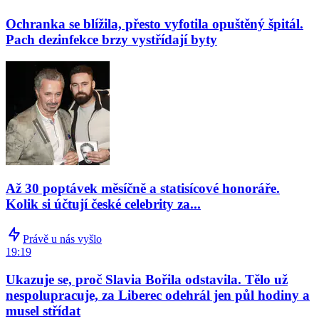
Ochranka se blížila, přesto vyfotila opuštěný špitál.
Pach dezinfekce brzy vystřídají byty
Až 30 poptávek měsíčně a statisícové honoráře.
Kolik si účtují české celebrity za...
Právě u nás vyšlo
19:19
Ukazuje se, proč Slavia Bořila odstavila. Tělo už
nespolupracuje, za Liberec odehrál jen půl hodiny a
musel střídat