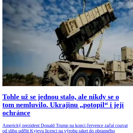
Tohle už se jednou stalo, ale nikdy se o
tom nemluvilo. Ukrajinu „potopil“ i její
ochránce
Americký prezident Donald Trump na konci července začal couvat
od slibu udělit Kyjevu licenci na výrobu raket do obranného