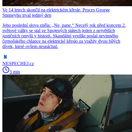
Ve 14 letech skončil na elektrickém křesle. Proces George
Stinneyho trval jediný den
Jeho poslední slova zněla: „Ne, pane.“ Necelý rok před koncem 2.
světové války se stal ve Spojených státech jeden z největších
justičních omylů v historii. Skandální verdikt poslal nevinného
černošského chlapce na elektrické křeslo za vraždy dvou bílých
dívek, které ovšem nespáchal.
NESPECHEJ.cz
3 min