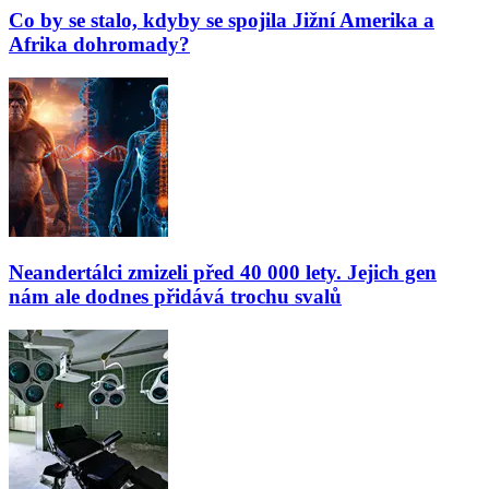
Co by se stalo, kdyby se spojila Jižní Amerika a
Afrika dohromady?
Neandertálci zmizeli před 40 000 lety. Jejich gen
nám ale dodnes přidává trochu svalů