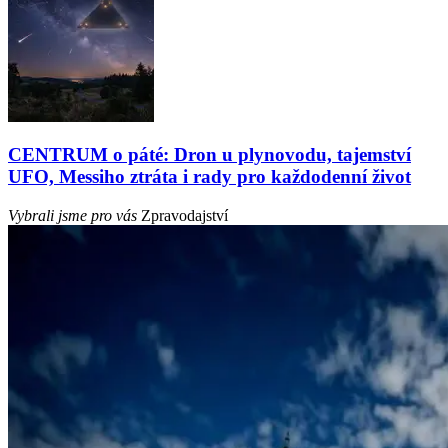
CENTRUM o páté: Dron u plynovodu, tajemství
UFO, Messiho ztráta i rady pro každodenní život
Vybrali jsme pro vás
Zpravodajství