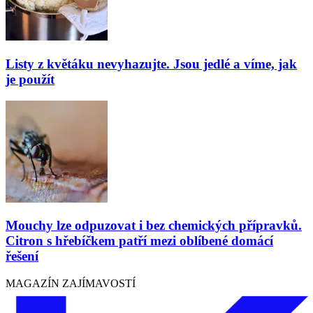
Listy z květáku nevyhazujte. Jsou jedlé a víme, jak
je použít
Mouchy lze odpuzovat i bez chemických přípravků.
Citron s hřebíčkem patří mezi oblíbené domácí
řešení
MAGAZÍN ZAJÍMAVOSTÍ