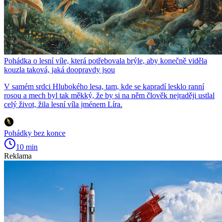
Pohádka o lesní víle, která potřebovala brýle, aby konečně viděla
kouzla taková, jaká doopravdy jsou
V samém srdci Hlubokého lesa, tam, kde se kapradí lesklo ranní
rosou a mech byl tak měkký, že by si na něm člověk nejraději ustlal
celý život, žila lesní víla jménem Líra.
Pohádky bez konce
10 min
Reklama