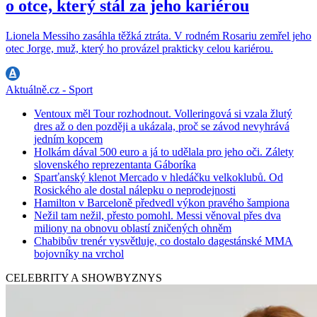
o otce, který stál za jeho kariérou
Lionela Messiho zasáhla těžká ztráta. V rodném Rosariu zemřel jeho
otec Jorge, muž, který ho provázel prakticky celou kariérou.
Aktuálně.cz - Sport
Ventoux měl Tour rozhodnout. Volleringová si vzala žlutý
dres až o den později a ukázala, proč se závod nevyhrává
jedním kopcem
Holkám dával 500 euro a já to udělala pro jeho oči. Zálety
slovenského reprezentanta Gáboríka
Sparťanský klenot Mercado v hledáčku velkoklubů. Od
Rosického ale dostal nálepku o neprodejnosti
Hamilton v Barceloně předvedl výkon pravého šampiona
Nežil tam nežil, přesto pomohl. Messi věnoval přes dva
miliony na obnovu oblastí zničených ohněm
Chabibův trenér vysvětluje, co dostalo dagestánské MMA
bojovníky na vrchol
CELEBRITY A SHOWBYZNYS