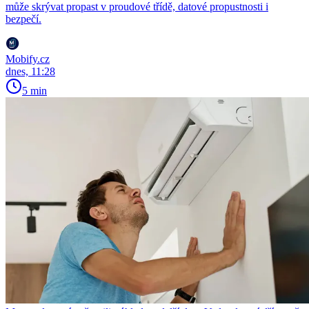
může skrývat propast v proudové třídě, datové propustnosti i
bezpečí.
Mobify.cz
dnes, 11:28
5 min