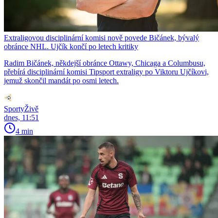
Extraligovou disciplinární komisi nově povede Bičánek, bývalý
obránce NHL. Ujčík končí po letech kritiky
Radim Bičánek, někdejší obránce Ottawy, Chicaga a Columbusu,
přebírá disciplinární komisi Tipsport extraligy po Viktoru Ujčíkovi,
jemuž skončil mandát po osmi letech.
SportyŽivě
dnes, 11:51
4 min