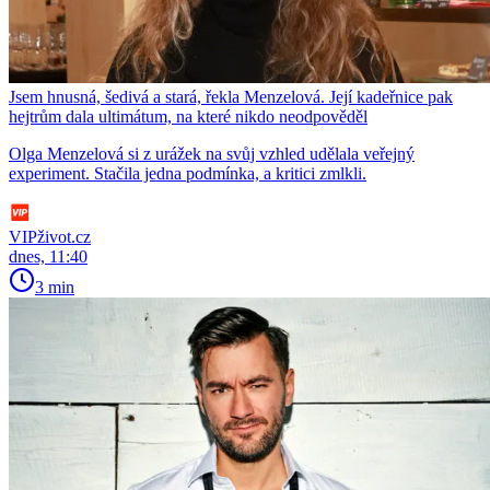
Jsem hnusná, šedivá a stará, řekla Menzelová. Její kadeřnice pak
hejtrům dala ultimátum, na které nikdo neodpověděl
Olga Menzelová si z urážek na svůj vzhled udělala veřejný
experiment. Stačila jedna podmínka, a kritici zmlkli.
VIPživot.cz
dnes, 11:40
3 min