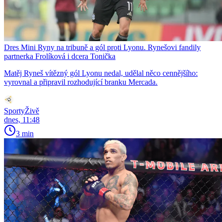
Dres Mini Ryny na tribuně a gól proti Lyonu. Rynešovi fandily
partnerka Frolíková i dcera Tonička
Matěj Ryneš vítězný gól Lyonu nedal, udělal něco cennějšího:
vyrovnal a připravil rozhodující branku Mercada.
SportyŽivě
dnes, 11:48
3 min