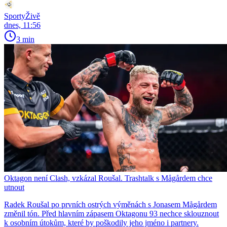
SportyŽivě
dnes, 11:56
3 min
Oktagon není Clash, vzkázal Roušal. Trashtalk s Mågårdem chce
utnout
Radek Roušal po prvních ostrých výměnách s Jonasem Mågårdem
změnil tón. Před hlavním zápasem Oktagonu 93 nechce sklouznout
k osobním útokům, které by poškodily jeho jméno i partnery.