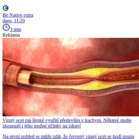
Be Native extra
dnes, 11:29
3 min
Reklama
Vinný ocet má široké využití především v kuchyni. Některé studie
zkoumají i jeho možné účinky na zdraví
Na první pohled se může zdát, že červený vinný ocet se hodí pouze