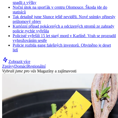
spadli z výšky
Noční útok na sporťák v centru Olomouce. Škoda jde do
statisíců
Tak detailně jsme Slunce ještě neviděli. Nové snímky přinesly
průlomový objev
Kuriózní případ pokácených a odcizených stromů ze zahrady
policie rychle vyřešila
Policisté vyřešili 15 let starý mord v Karlíně. Vrah se prozradil
vyhrožováním sestře
Policie rozbila gang falešných investorů. Obviněno je deset
lidí
Zobrazit více
Zprávy
Domácí
Regionální
Vybrali jsme pro vás
Magazíny a zajímavosti