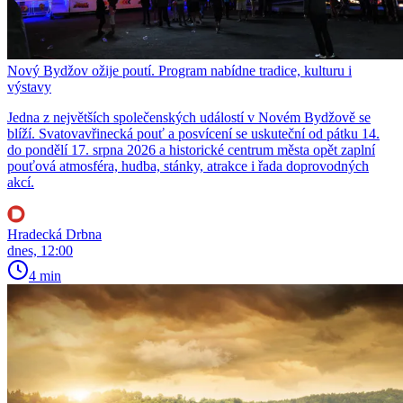
Nový Bydžov ožije poutí. Program nabídne tradice, kulturu i
výstavy
Jedna z největších společenských událostí v Novém Bydžově se
blíží. Svatovavřinecká pouť a posvícení se uskuteční od pátku 14.
do pondělí 17. srpna 2026 a historické centrum města opět zaplní
pouťová atmosféra, hudba, stánky, atrakce i řada doprovodných
akcí.
Hradecká Drbna
dnes, 12:00
4 min