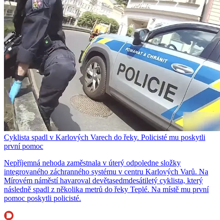
Cyklista spadl v Karlových Varech do řeky. Policisté mu poskytli
první pomoc
Nepříjemná nehoda zaměstnala v úterý odpoledne složky
integrovaného záchranného systému v centru Karlových Varů. Na
Mírovém náměstí havaroval devětasedmdesátiletý cyklista, který
následně spadl z několika metrů do řeky Teplé. Na místě mu první
pomoc poskytli policisté.