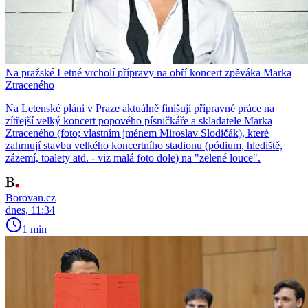
Na pražské Letné vrcholí přípravy na obří koncert zpěváka Marka
Ztraceného
Na Letenské pláni v Praze aktuálně finišují přípravné práce na
zítřejší velký koncert popového písničkáře a skladatele Marka
Ztraceného (foto; vlastním jménem Miroslav Slodičák), které
zahrnují stavbu velkého koncertního stadionu (pódium, hlediště,
zázemí, toalety atd. - viz malá foto dole) na "zelené louce".
Borovan.cz
dnes, 11:34
1 min