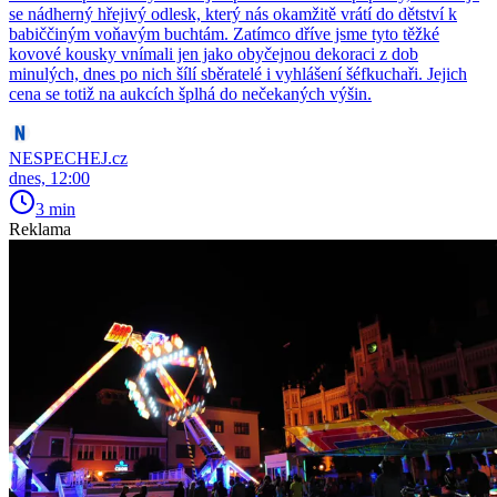
se nádherný hřejivý odlesk, který nás okamžitě vrátí do dětství k
babiččiným voňavým buchtám. Zatímco dříve jsme tyto těžké
kovové kousky vnímali jen jako obyčejnou dekoraci z dob
minulých, dnes po nich šílí sběratelé i vyhlášení šéfkuchaři. Jejich
cena se totiž na aukcích šplhá do nečekaných výšin.
NESPECHEJ.cz
dnes, 12:00
3 min
Reklama