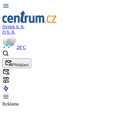
čtvrtek 6. 8.
čt 6. 8.
28°C
Přihlášení
Reklama