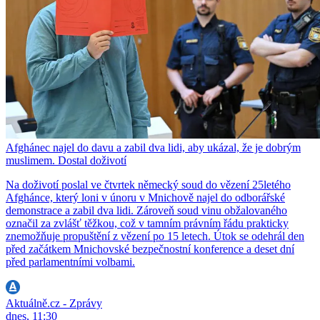
Afghánec najel do davu a zabil dva lidi, aby ukázal, že je dobrým
muslimem. Dostal doživotí
Na doživotí poslal ve čtvrtek německý soud do vězení 25letého
Afghánce, který loni v únoru v Mnichově najel do odborářské
demonstrace a zabil dva lidi. Zároveň soud vinu obžalovaného
označil za zvlášť těžkou, což v tamním právním řádu prakticky
znemožňuje propuštění z vězení po 15 letech. Útok se odehrál den
před začátkem Mnichovské bezpečnostní konference a deset dní
před parlamentními volbami.
Aktuálně.cz - Zprávy
dnes, 11:30