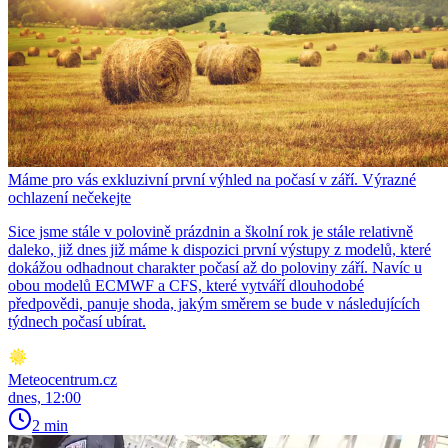
Máme pro vás exkluzivní první výhled na počasí v září. Výrazné
ochlazení nečekejte
Sice jsme stále v polovině prázdnin a školní rok je stále relativně
daleko, již dnes již máme k dispozici první výstupy z modelů, které
dokážou odhadnout charakter počasí až do poloviny září. Navíc u
obou modelů ECMWF a CFS, které vytváří dlouhodobé
předpovědi, panuje shoda, jakým směrem se bude v následujících
týdnech počasí ubírat.
Meteocentrum.cz
dnes, 12:00
2 min