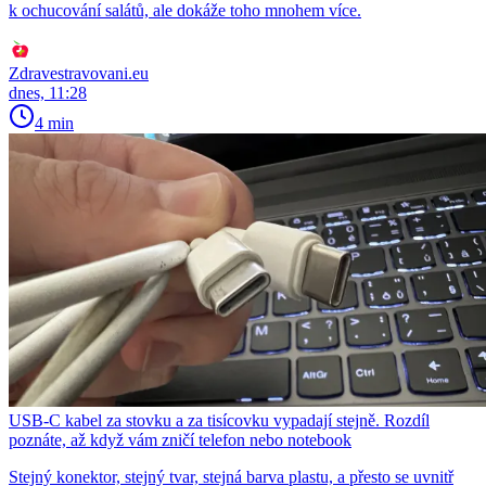
k ochucování salátů, ale dokáže toho mnohem více.
Zdravestravovani.eu
dnes, 11:28
4 min
USB-C kabel za stovku a za tisícovku vypadají stejně. Rozdíl
poznáte, až když vám zničí telefon nebo notebook
Stejný konektor, stejný tvar, stejná barva plastu, a přesto se uvnitř