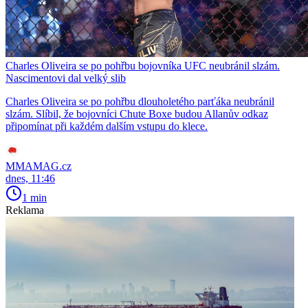
Charles Oliveira se po pohřbu bojovníka UFC neubránil slzám.
Nascimentovi dal velký slib
Charles Oliveira se po pohřbu dlouholetého parťáka neubránil
slzám. Slíbil, že bojovníci Chute Boxe budou Allanův odkaz
připomínat při každém dalším vstupu do klece.
MMAMAG.cz
dnes, 11:46
1 min
Reklama