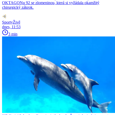
OKTAGONu 92 se zlomeninou, která si vyžádala okamžitý
chirurgický zákrok.
SportyŽivě
dnes, 11:53
3 min