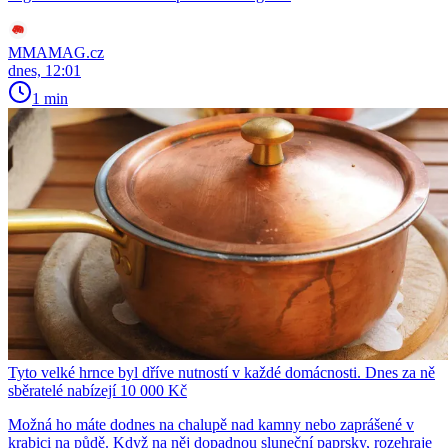
MMAMAG.cz
dnes, 12:01
1 min
Tyto velké hrnce byl dříve nutností v každé domácnosti. Dnes za ně
sběratelé nabízejí 10 000 Kč
Možná ho máte dodnes na chalupě nad kamny nebo zaprášené v
krabici na půdě. Když na něj dopadnou sluneční paprsky, rozehraje