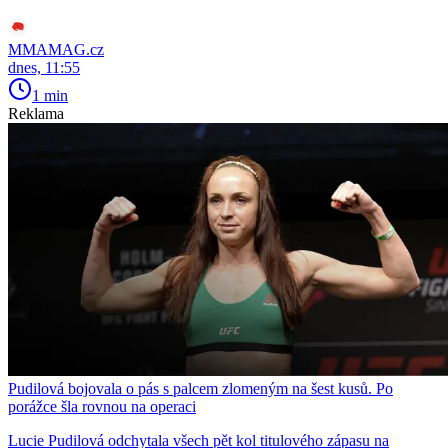
MMAMAG.cz
dnes, 11:55
1 min
Reklama
Pudilová bojovala o pás s palcem zlomeným na šest kusů. Po
porážce šla rovnou na operaci
Lucie Pudilová odchytala všech pět kol titulového zápasu na