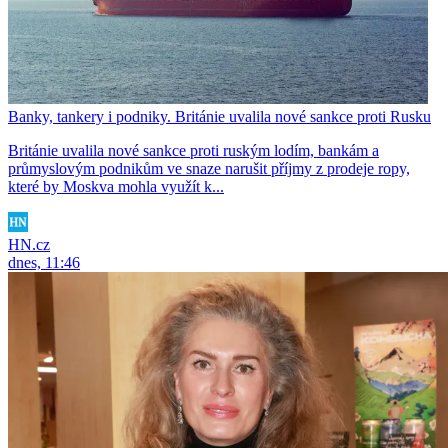
Banky, tankery i podniky. Británie uvalila nové sankce proti Rusku
Británie uvalila nové sankce proti ruským lodím, bankám a
průmyslovým podnikům ve snaze narušit příjmy z prodeje ropy,
které by Moskva mohla využít k...
HN.cz
dnes, 11:46