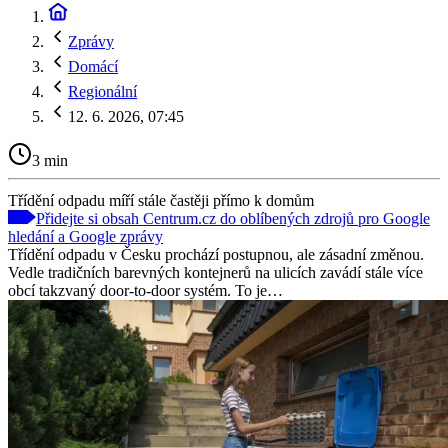
Zprávy
Domácí
Regionální
12. 6. 2026, 07:45
3 min
Třídění odpadu míří stále častěji přímo k domům
Přidejte si obsah Centrum.cz do oblíbených zdrojů pro Google
hledání a Google zprávy
Třídění odpadu v Česku prochází postupnou, ale zásadní změnou.
Vedle tradičních barevných kontejnerů na ulicích zavádí stále více
obcí takzvaný door‑to‑door systém. To je…