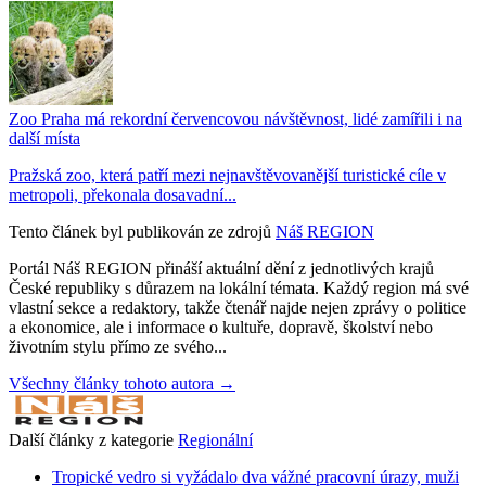
Zoo Praha má rekordní červencovou návštěvnost, lidé zamířili i na
další místa
Pražská zoo, která patří mezi nejnavštěvovanější turistické cíle v
metropoli, překonala dosavadní...
Tento článek byl publikován ze zdrojů
Náš REGION
Portál Náš REGION přináší aktuální dění z jednotlivých krajů
České republiky s důrazem na lokální témata. Každý region má své
vlastní sekce a redaktory, takže čtenář najde nejen zprávy o politice
a ekonomice, ale i informace o kultuře, dopravě, školství nebo
životním stylu přímo ze svého...
Všechny články tohoto autora →
Další články z kategorie
Regionální
Tropické vedro si vyžádalo dva vážné pracovní úrazy, muži