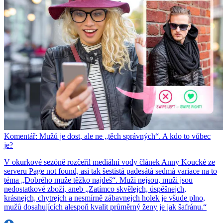
Komentář: Mužů je dost, ale ne „těch správných“. A kdo to vůbec
je?
V okurkové sezóně rozčeřil mediální vody článek Anny Koucké ze
serveru Page not found, asi tak šestistá padesátá sedmá variace na to
téma „Dobrého muže těžko najdeš“. Muži nejsou, muži jsou
nedostatkové zboží, aneb „Zatímco skvělejch, úspěšnejch,
krásnejch, chytrejch a nesmírně zábavnejch holek je všude plno,
mužů dosahujících alespoň kvalit průměrný ženy je jak šafránu.“