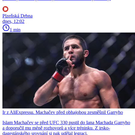
Plzeňská Drbna
dnes, 12:02
1 min
Ir z AliExpressu. Machačev před obhajobou zesměšnil Garryho
Islam Machačev se před UFC 330 pustil do Iana Machada Garryho
a doporučil mu méně rozhovorů a více tréninku. Z irsko-
dagestánského srovnání si pak udělal legraci.