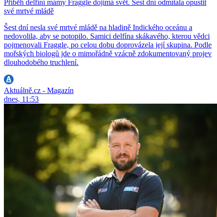
Příběh delfíní mámy Fraggle dojímá svět. Šest dní odmítala opustit
své mrtvé mládě
Šest dní nesla své mrtvé mládě na hladině Indického oceánu a
nedovolila, aby se potopilo. Samici delfína skákavého, kterou vědci
pojmenovali Fraggle, po celou dobu doprovázela její skupina. Podle
mořských biologů jde o mimořádně vzácně zdokumentovaný projev
dlouhodobého truchlení.
Aktuálně.cz - Magazín
dnes, 11:53