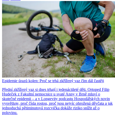
Epidemie úrazů kolen: Proč se trhá zkřížený vaz čím dál častěji
Přední zkřížený vaz si dnes trhají i jedenáctileté děti. Ortoped Filip
Hudeček z Fakultní nemocnice u svaté Anny v Brně mluví o
skutečné epidemii – a v Longevity podcastu Hospodářských novin
vysvětluje, proč čísla rostou, proč jsou nejvíc ohrožená děvčata a jak
jednoduchá pětiminutová rozcvička dokáže riziko snížit až o
polovinu.