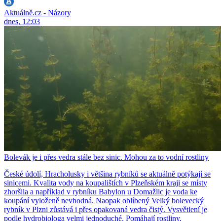
Aktuálně.cz - Názory
dnes, 12:03
Bolevák je i přes vedra stále bez sinic. Mohou za to vodní rostliny
České údolí, Hracholusky i většina rybníků se aktuálně potýkají se
sinicemi. Kvalita vody na koupalištích v Plzeňském kraji se místy
zhoršila a například v rybníku Babylon u Domažlic je voda ke
koupání vyloženě nevhodná. Naopak oblíbený Velký bolevecký
rybník v Plzni zůstává i přes opakovaná vedra čistý. Vysvětlení je
podle hydrobiologa velmi jednoduché. Pomáhají rostliny.