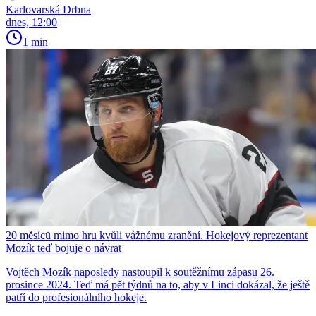
Karlovarská Drbna
dnes, 12:00
1 min
20 měsíců mimo hru kvůli vážnému zranění. Hokejový reprezentant
Mozík teď bojuje o návrat
Vojtěch Mozík naposledy nastoupil k soutěžnímu zápasu 26.
prosince 2024. Teď má pět týdnů na to, aby v Linci dokázal, že ještě
patří do profesionálního hokeje.