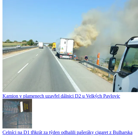
Kamion v plamenech uzavřel dálnici D2 u Velkých Pavlovic
Celníci na D1 třikrát za týden odhalili pašeráky cigaret z Bulharska