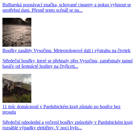
Bulharská poznávací značka, schované cigarety a pokus vyhnout se
spotřební dani. Přesně tento scénář se na...
Bouřky zasáhly Vysočinu. Meteorologové dali i výstrahu na čtvrtek
Středeční bouřky, které se přehnaly přes Vysočinu, zaměstnaly tamní
hasiče od šestnácté hodiny na čtyřiceti...
11 tisíc domácností v Pardubickém kraji zůstalo po bouřce bez
proudu
Středeční odpolední a večerní bouřky způsobily v Pardubickém kraji
rozsáhlé výpadky elektřiny. V noci bylo...