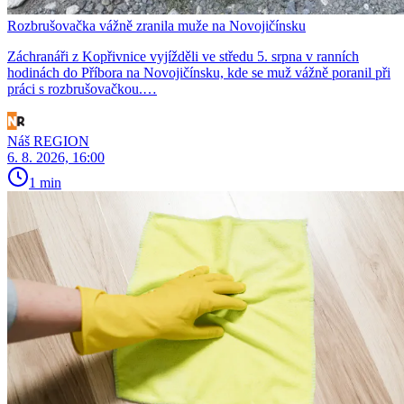
Rozbrušovačka vážně zranila muže na Novojičínsku
Záchranáři z Kopřivnice vyjížděli ve středu 5. srpna v ranních
hodinách do Příbora na Novojičínsku, kde se muž vážně poranil při
práci s rozbrušovačkou.…
Náš REGION
6. 8. 2026, 16:00
1 min