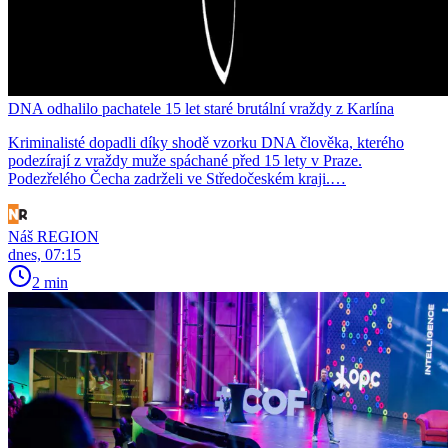
DNA odhalilo pachatele 15 let staré brutální vraždy z Karlína
Kriminalisté dopadli díky shodě vzorku DNA člověka, kterého
podezírají z vraždy muže spáchané před 15 lety v Praze.
Podezřelého Čecha zadrželi ve Středočeském kraji.…
Náš REGION
dnes, 07:15
2 min