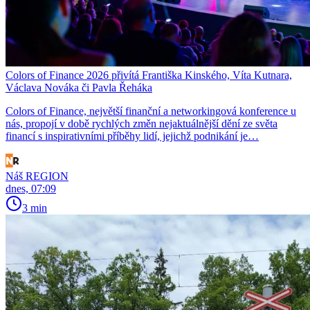
Colors of Finance 2026 přivítá Františka Kinského, Víta Kutnara,
Václava Nováka či Pavla Řeháka
Colors of Finance, největší finanční a networkingová konference u
nás, propojí v době rychlých změn nejaktuálnější dění ze světa
financí s inspirativními příběhy lidí, jejichž podnikání je…
Náš REGION
dnes, 07:09
3 min