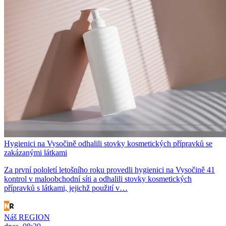
Hygienici na Vysočině odhalili stovky kosmetických přípravků se
zakázanými látkami
Za první pololetí letošního roku provedli hygienici na Vysočině 41
kontrol v maloobchodní síti a odhalili stovky kosmetických
přípravků s látkami, jejichž použití v…
Náš REGION