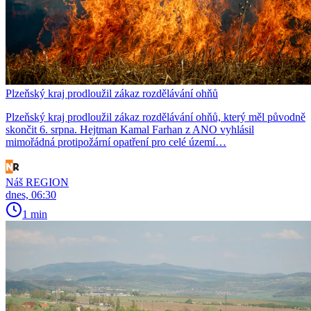
Plzeňský kraj prodloužil zákaz rozdělávání ohňů
Plzeňský kraj prodloužil zákaz rozdělávání ohňů, který měl původně
skončit 6. srpna. Hejtman Kamal Farhan z ANO vyhlásil
mimořádná protipožární opatření pro celé území…
Náš REGION
dnes, 06:30
1 min