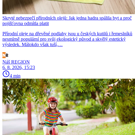
Skryté nebezpečí přírodních olejů: Jak jedna hadra spálila byt a proč
pojišťovna odmítla platit
Přírodní oleje na dřevěné podlahy jsou u českých kutilů i řemeslníků
nesmírně populární pro svůj ekologický původ a skvělý estetický
výsledek. Málokdo však tuší,…
Náš REGION
6. 8. 2026, 15:23
4 min