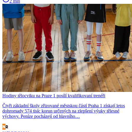
2 min
Hodiny tělocviku na Praze 1 posílí kvalifikovaní trenéři
Čtyři základní školy zřizované městskou částí Praha 1 získají letos
dohromady 574 tisíc korun určených na zlepšení výuky tělesné
výchovy. Peníze pocházejí od hlavního…