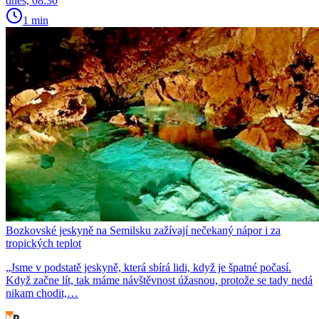
dnes, 08:30
1 min
Bozkovské jeskyně na Semilsku zažívají nečekaný nápor i za
tropických teplot
„Jsme v podstatě jeskyně, která sbírá lidi, když je špatné počasí.
Když začne lít, tak máme návštěvnost úžasnou, protože se tady nedá
nikam chodit,…