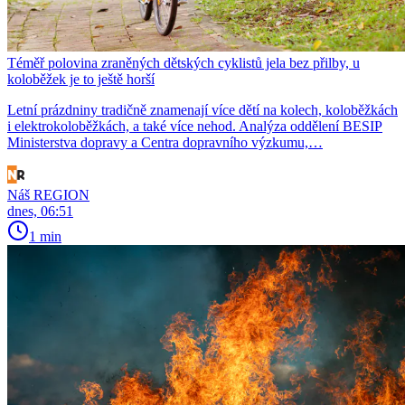
Téměř polovina zraněných dětských cyklistů jela bez přilby, u
koloběžek je to ještě horší
Letní prázdniny tradičně znamenají více dětí na kolech, koloběžkách
i elektrokoloběžkách, a také více nehod. Analýza oddělení BESIP
Ministerstva dopravy a Centra dopravního výzkumu,…
Náš REGION
dnes, 06:51
1 min