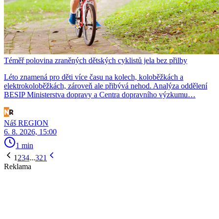
Téměř polovina zraněných dětských cyklistů jela bez přilby
Léto znamená pro děti více času na kolech, koloběžkách a
elektrokoloběžkách, zároveň ale přibývá nehod. Analýza oddělení
BESIP Ministerstva dopravy a Centra dopravního výzkumu…
Náš REGION
6. 8. 2026, 15:00
1 min
1
2
3
4
...
321
Reklama