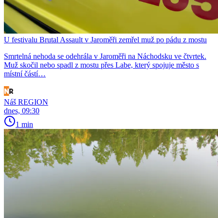
U festivalu Brutal Assault v Jaroměři zemřel muž po pádu z mostu
Smrtelná nehoda se odehrála v Jaroměři na Náchodsku ve čtvrtek.
Muž skočil nebo spadl z mostu přes Labe, který spojuje město s
místní částí…
Náš REGION
dnes, 09:30
1 min