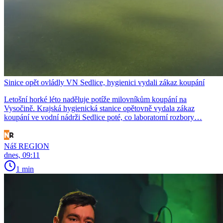
Sinice opět ovládly VN Sedlice, hygienici vydali zákaz koupání
Letošní horké léto naděluje potíže milovníkům koupání na
Vysočině. Krajská hygienická stanice opětovně vydala zákaz
koupání ve vodní nádrži Sedlice poté, co laboratorní rozbory…
Náš REGION
dnes, 09:11
1 min