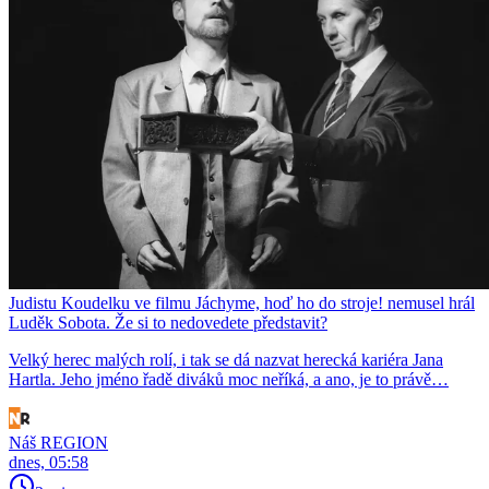
Judistu Koudelku ve filmu Jáchyme, hoď ho do stroje! nemusel hrál
Luděk Sobota. Že si to nedovedete představit?
Velký herec malých rolí, i tak se dá nazvat herecká kariéra Jana
Hartla. Jeho jméno řadě diváků moc neříká, a ano, je to právě…
Náš REGION
dnes, 05:58