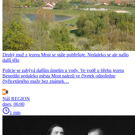
Druhý muž z jezera Most se stále pohřešuje. Nedaleko se ale našlo
další tělo
Policie se zabývá dalším úmrtím u vody. Ve vodě u břehu jezera
Benedikt nedaleko města Most nalezli ve čtvrtek odpoledne
čtyřicetiletého muže bez známek…
Náš REGION
dnes, 06:00
1 min