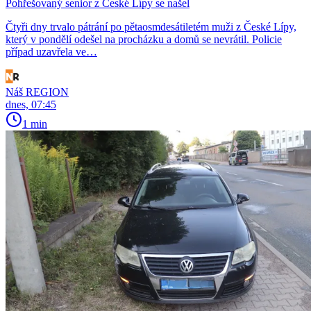
Pohřešovaný senior z České Lípy se našel
Čtyři dny trvalo pátrání po pětaosmdesátiletém muži z České Lípy,
který v pondělí odešel na procházku a domů se nevrátil. Policie
případ uzavřela ve…
Náš REGION
dnes, 07:45
1 min