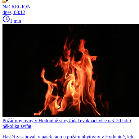
Náš REGION
dnes, 08:12
1 min
Požár ubytovny v Hodoníně si vyžádal evakuaci více než 20 lidí i
několika zvířat
Hasiči zasahovali v pátek ráno u požáru ubytovny v Hodoníně, kde