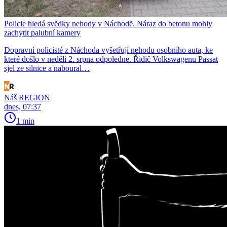
Policie hledá svědky nehody v Náchodě. Náraz do betonu mohly
zachytit palubní kamery
Dopravní policisté z Náchoda vyšetřují nehodu osobního auta, ke
které došlo v neděli 2. srpna odpoledne. Řidič Volkswagenu Passat
sjel ze silnice a naboural…
Náš REGION
dnes, 07:37
1 min