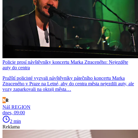
Policie prosí návštěvníky koncertu Marka Ztraceného: Nejezděte
auty do centra
Pražští policisté vyzvali návštěvníky pátečního koncertu Marka
Ztraceného v Praze na Letné, aby do centra města nejezdili auty, ale
vozy zaparkovali na okraji města…
Náš REGION
dnes, 09:00
2 min
Reklama