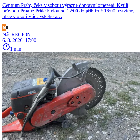
Centrum Prahy čeká v sobotu výrazné dopravní omezení. Kvůli
průvodu Prague Pride budou od 12:00 do přibližně 16:00 uzavřeny
ulice v okolí Václavského a…
Náš REGION
6. 8. 2026, 17:00
1 min