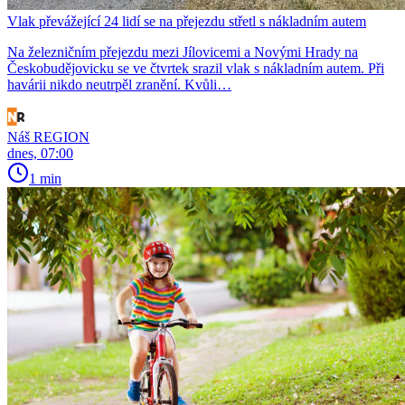
Vlak převážející 24 lidí se na přejezdu střetl s nákladním autem
Na železničním přejezdu mezi Jílovicemi a Novými Hrady na
Českobudějovicku se ve čtvrtek srazil vlak s nákladním autem. Při
havárii nikdo neutrpěl zranění. Kvůli…
Náš REGION
dnes, 07:00
1 min