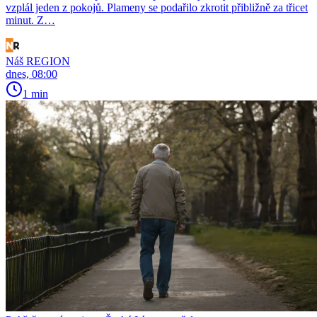
vzplál jeden z pokojů. Plameny se podařilo zkrotit přibližně za třicet
minut. Z…
Náš REGION
dnes, 08:00
1 min