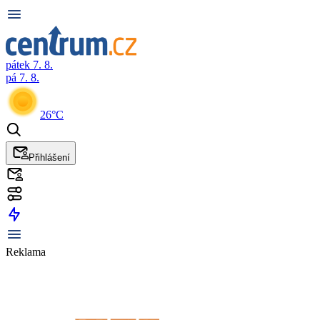
pátek 7. 8.
pá 7. 8.
26°C
Přihlášení
Reklama