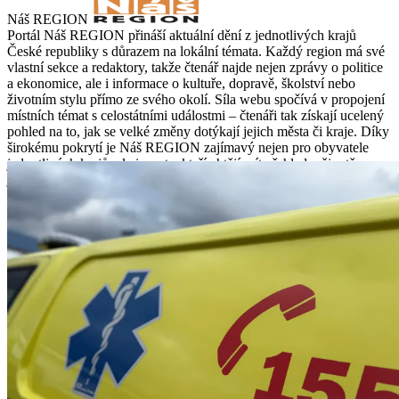
Náš REGION
Portál Náš REGION přináší aktuální dění z jednotlivých krajů
České republiky s důrazem na lokální témata. Každý region má své
vlastní sekce a redaktory, takže čtenář najde nejen zprávy o politice
a ekonomice, ale i informace o kultuře, dopravě, školství nebo
životním stylu přímo ze svého okolí. Síla webu spočívá v propojení
místních témat s celostátními událostmi – čtenáři tak získají ucelený
pohled na to, jak se velké změny dotýkají jejich města či kraje. Díky
širokému pokrytí je Náš REGION zajímavý nejen pro obyvatele
jednotlivých krajů, ale i pro ty, kteří chtějí mít přehled o životě v
jiných částech republiky.