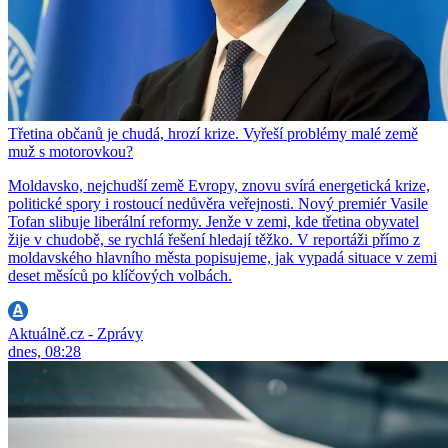
Třetina občanů je chudá, hrozí krize. Vyřeší problémy malé země
muž s motorovkou?
Moldavsko, nejchudší země Evropy, znovu svírá energetická krize,
politické spory i rostoucí nedůvěra veřejnosti. Nový premiér Vasile
Tofan slibuje liberální reformy. Jenže v zemi, kde třetina obyvatel
žije v chudobě, se rychlá řešení hledají těžko. V reportáži přímo z
moldavského hlavního města popisujeme, jak vypadá situace v zemi
deset měsíců po klíčových volbách.
Aktuálně.cz - Zprávy
dnes, 08:28