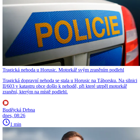
Tragická nehoda u Horusic. Motorkář svým zraněním podlehl
Tragická dopravní nehoda se stala u Horusic na Táborsku. Na silnici
II/603 v katastru obce došlo k nehodě, při které utrpěl motorkář
zranění, kterým na místě podlehl.
Budějcká Drbna
dnes, 08:26
1 min