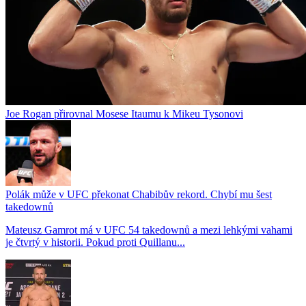
Joe Rogan přirovnal Mosese Itaumu k Mikeu Tysonovi
Polák může v UFC překonat Chabibův rekord. Chybí mu šest
takedownů
Mateusz Gamrot má v UFC 54 takedownů a mezi lehkými vahami
je čtvrtý v historii. Pokud proti Quillanu...