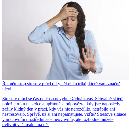
Řekněte stop stresu v práci díky několika triků, které vám značně
uleví
Stresu v práci se čas od času nevyhne žádná z vás. Schválně si teď
položte ruku na srdce a upřímně si odpovězte, kdy jste naposledy
zažily klidný den v práci, kdy vás nic nerozčílilo, netrápilo ani
nestresovalo. Správě, už si ani nepamatujete, viďte? Stresové situace
v pracovním prostřední sice neovlivníte, ale rozhodně můžete
ovlivnit vaší reakci na ně.