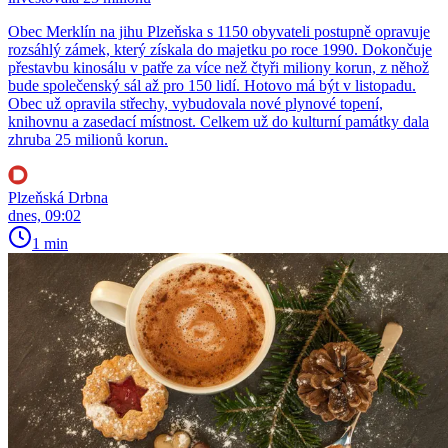
Obec Merklín na jihu Plzeňska s 1150 obyvateli postupně opravuje
rozsáhlý zámek, který získala do majetku po roce 1990. Dokončuje
přestavbu kinosálu v patře za více než čtyři miliony korun, z něhož
bude společenský sál až pro 150 lidí. Hotovo má být v listopadu.
Obec už opravila střechy, vybudovala nové plynové topení,
knihovnu a zasedací místnost. Celkem už do kulturní památky dala
zhruba 25 milionů korun.
Plzeňská Drbna
dnes, 09:02
1 min