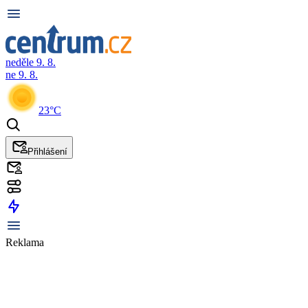
neděle 9. 8.
ne 9. 8.
23°C
Přihlášení
Reklama