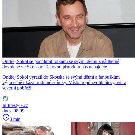
Ondřej Sokol se pochlubil fotkami se svými dětmi z nádherné
dovolené ve Skotsku: Takovou přírodu u nás nenajdete
Ondřej Sokol vyrazil do Skotska se svými dětmi a fanouškům
výjimečně ukázal rodinné snímky. Místo tropů zvolili útesy, vítr a
severní pobřeží.
In-lifestyle.cz
dnes, 08:09
3 min