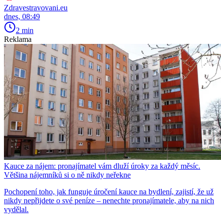
Zdravestravovani.eu
dnes, 08:49
2 min
Reklama
Kauce za nájem: pronajímatel vám dluží úroky za každý měsíc.
Většina nájemníků si o ně nikdy neřekne
Pochopení toho, jak funguje úročení kauce na bydlení, zajistí, že už
nikdy nepřijdete o své peníze – nenechte pronajímatele, aby na nich
vydělal.