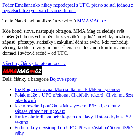
Fedor Emelianenko nikdy nepodepsal s UFC, přesto se stal jednou z
největších těžkých vah historie. Jeho...
Tento článek byl publikován ze zdrojů
MMAMAG.cz
Kde končí slova, nastupuje oktagon. MMA Mag.cz sleduje svět
smíšených bojových umění bez servítků – přináší novinky, rozbory
zápasů, přestupy, statistiky i zákulisní dění ze světa, kde rozhodují
vteřiny, taktika a tvrdý trénink. Čtenáři se dostanou k informacím o
domácí i světové scéně – od UFC...
Všechny články tohoto autora →
Další články z kategorie
Bojové sporty
Joe Rogan přirovnal Mosese Itaumu k Mikeu Tysonovi
Polák může v UFC překonat Chabibův rekord. Chybí mu šest
takedownů
Klein rozebral porážku s Musayevem. Přiznal, co mu v
zápase vůbec nefungovalo
Ruský obr trefil soupeře kopem do hlavy. Hotovo bylo za 52
sekund
Fedor nikdy nevstoupil do UFC. Přesto zůstal měřítkem těžké
váhy