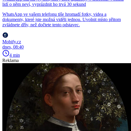
lidí o něm neví, vyprázdnit ho trvá 30 sekund
WhatsApp ve vašem telefonu tiše hromadí fotky, videa a
dokumenty, které jste možná viděli jednou. Uvolnit místo přitom
zvládnete dřív, než dočtete tento odstavec.
Mobify.cz
dnes, 08:40
4 min
Reklama