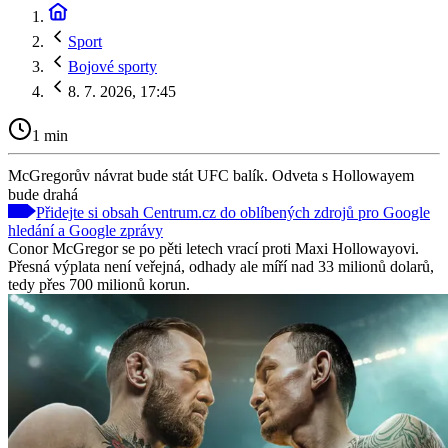
Sport
Bojové sporty
8. 7. 2026, 17:45
1 min
McGregorův návrat bude stát UFC balík. Odveta s Hollowayem
bude drahá
Přidejte si obsah Centrum.cz do oblíbených zdrojů pro Google
hledání a Google zprávy
Conor McGregor se po pěti letech vrací proti Maxi Hollowayovi.
Přesná výplata není veřejná, odhady ale míří nad 33 milionů dolarů,
tedy přes 700 milionů korun.