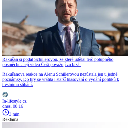
Rakušan si podal Schillerovou, ze které udělal terč potupného
posměchu: Její video Češi považují za bizár
Rakušanova reakce na Alenu Schillerovou nezůstala jen u jedné
poznámky. Do hry se vrátila i starší hlasování o vydání politiků k
trestnímu stíhání.
In-lifestyle.cz
dnes, 08:16
3 min
Reklama