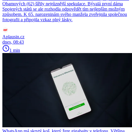
Obamových (62) šířily nejrůznější spekulace. Bývalá první dáma
Spojených států se ale rozhodla odpovědět tím nejlepším možným
způsobem. K 65. narozeninám svého manžela zveřejnila společnou
fotografii a připojila vzkaz plný lásky.
Aplausin.cz
dnes, 08:43
1 min
WhatsApp má skrytý koš, který žere gigabajty v telefonu. Většina