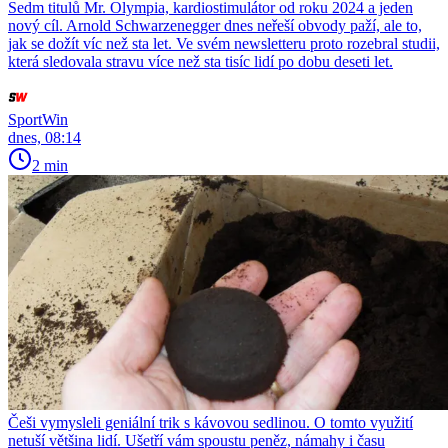
Sedm titulů Mr. Olympia, kardiostimulátor od roku 2024 a jeden
nový cíl. Arnold Schwarzenegger dnes neřeší obvody paží, ale to,
jak se dožít víc než sta let. Ve svém newsletteru proto rozebral studii,
která sledovala stravu více než sta tisíc lidí po dobu deseti let.
SportWin
dnes, 08:14
2 min
Češi vymysleli geniální trik s kávovou sedlinou. O tomto využití
netuší většina lidí. Ušetří vám spoustu peněz, námahy i času