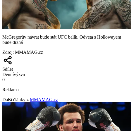
McGregorův návrat bude stát UFC balík. Odveta s Hollowayem
bude drahá
Zdroj
:
MMAMAG.cz
Sdílet
Denní
výzva
0
Reklama
Další články z
MMAMAG.cz