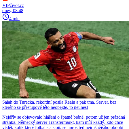
VIPživot.cz
dnes, 08:48
4 min
Salah do Turecka, rekordní posila Realu a pak tma. Server, bez
kterého se přestupové léto neobejde, to neunesl
Nejdřív se objevovalo hlášení o špatné bráně, potom už jen prázdná
stránka. Německý server Transfermarkt, kam míří každý, kdo chce
vědět, kolik který fotbalista stojí, se uprostřed nejrušnějšího období