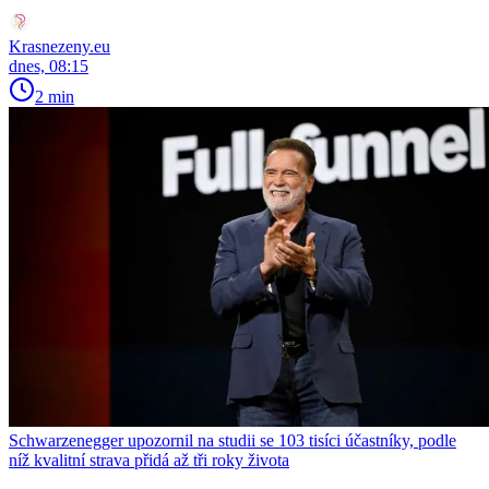
Krasnezeny.eu
dnes, 08:15
2 min
Schwarzenegger upozornil na studii se 103 tisíci účastníky, podle
níž kvalitní strava přidá až tři roky života