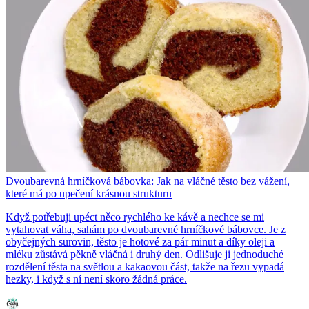
Dvoubarevná hrníčková bábovka: Jak na vláčné těsto bez vážení,
které má po upečení krásnou strukturu
Když potřebuji upéct něco rychlého ke kávě a nechce se mi
vytahovat váha, sahám po dvoubarevné hrníčkové bábovce. Je z
obyčejných surovin, těsto je hotové za pár minut a díky oleji a
mléku zůstává pěkně vláčná i druhý den. Odlišuje ji jednoduché
rozdělení těsta na světlou a kakaovou část, takže na řezu vypadá
hezky, i když s ní není skoro žádná práce.