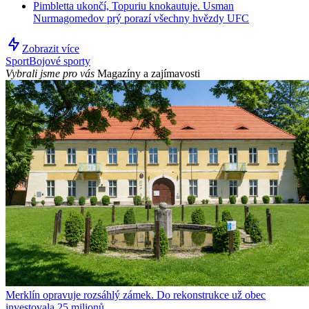
Pimbletta ukončí, Topuriu knokautuje. Usman
Nurmagomedov prý porazí všechny hvězdy UFC
Zobrazit více
Sport
Bojové sporty
Vybrali jsme pro vás
Magazíny a zajímavosti
Merklín opravuje rozsáhlý zámek. Do rekonstrukce už obec
investovala 25 milionů