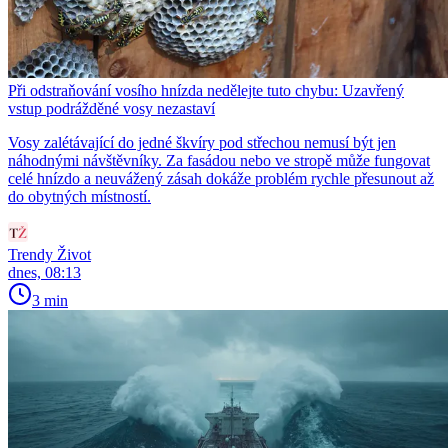
Při odstraňování vosího hnízda nedělejte tuto chybu: Uzavřený
vstup podrážděné vosy nezastaví
Vosy zalétávající do jedné škvíry pod střechou nemusí být jen
náhodnými návštěvníky. Za fasádou nebo ve stropě může fungovat
celé hnízdo a neuvážený zásah dokáže problém rychle přesunout až
do obytných místností.
Trendy Život
dnes, 08:13
3 min