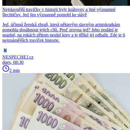
Nejslavnější travičky v historii byly královny a jiné významné
šlechtičny. Jed jim významně pomohl ke slávě
Jed, účinná ženská zbraň, která některým slavným aristokratkám
pomohla dosáhnout jejich cílů. Proč zrovna jed? Jeho podání je
snadné, na rukách přitom neulpí krev a je těžké jej odhalit. Zde je 6
nejznámějších traviček historie.
NESPECHEJ.cz
dnes, 08:30
2 min