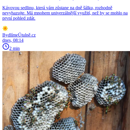
Kávovou sedlinu, která vám zůstane na dně šálku, rozhodně
nevyhazujte. Má mnohem univerzálnější využití, než by se mohlo na
první pohled zdát.
BydlímeÚtulně.cz
dnes, 08:14
2 min