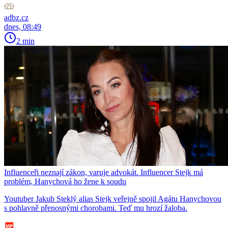
adbz.cz
dnes, 08:49
2 min
Influenceři neznají zákon, varuje advokát. Influencer Stejk má
problém, Hanychová ho žene k soudu
Youtuber Jakub Steklý alias Stejk veřejně spojil Agátu Hanychovou
s pohlavně přenosnými chorobami. Teď mu hrozí žaloba.