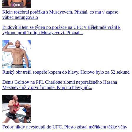
Klein rozebral porážku s Musayevem. Přiznal, co mu v zápase
vůbec nefungovalo
Ľudovít Klein se týden po porážce na UFC v Bělehradě vrátil k
výkonu proti Tofiqu Musayevovi. Přiznal...
Ruský obr trefil soupeře kopem do hlavy. Hotovo bylo za 52 sekund
Denis Goltsov na PFL Charlotte zlomil neporaženého Hasana
Mezhieva už v první minutě. Kop do hlavy při...
Fedor nikdy nevstoupil do UFC. Přesto zůstal měřítkem těžké váhy