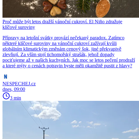
Proč může být letos dražší vánoční cukroví. El Niño zdražuje
klíčové suroviny
Přípravy na letošní svátky provází nečekaný paradox. Zatímco
některé klíčové suroviny na vánoční cukroví zažívají kvůli
globálním klimatickým změnám cenový šok, jiné překvapivě
zlevňují. Za vším stojí tichomořský strašák, jehož dopady
pociťujeme až v našich kuchyních. Jak moc se letos pečení prodraží
a které mýty o cenách potravin byste měli okamžitě pustit z hlavy?
NESPECHEJ.cz
dnes, 09:00
3 min