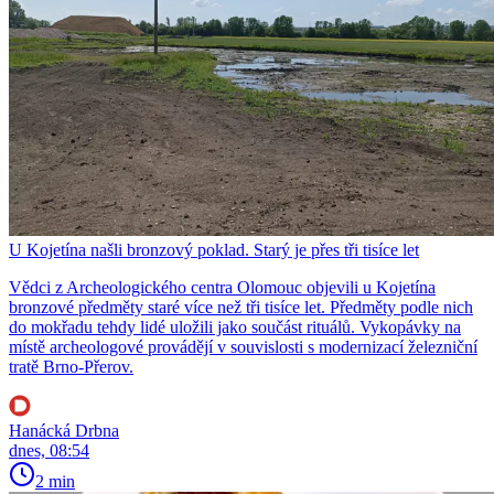
U Kojetína našli bronzový poklad. Starý je přes tři tisíce let
Vědci z Archeologického centra Olomouc objevili u Kojetína
bronzové předměty staré více než tři tisíce let. Předměty podle nich
do mokřadu tehdy lidé uložili jako součást rituálů. Vykopávky na
místě archeologové provádějí v souvislosti s modernizací železniční
tratě Brno-Přerov.
Hanácká Drbna
dnes, 08:54
2 min