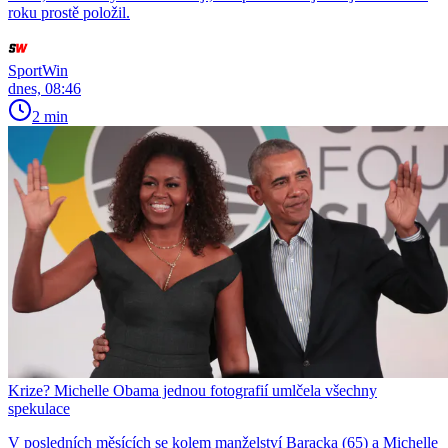
roku prostě položil.
SportWin
dnes, 08:46
2 min
Krize? Michelle Obama jednou fotografií umlčela všechny
spekulace
V posledních měsících se kolem manželství Baracka (65) a Michelle