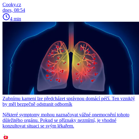
Cooky.cz
dnes, 08:54
4 min
Zubnímu kameni lze předcházet správnou domácí péčí. Ten vzniklý
by měl bezpečně odstranit odborník
Některé symptomy mohou naznačovat vážné onemocnění tohoto
důležitého orgánu. Pokud se příznaky nezmírní, je vhodné
konzultovat situaci se svým lékařem.