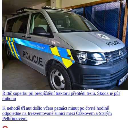
Řidič superbu při předjíždění traktoru přehlédl teslu. Škoda je půl
milionu
K nehodě tří aut došlo včera patnáct minut po čtvrté hodině
odpoledne na frekventované silnici mezi Čížkovem a Starým
Pelhřimovem.