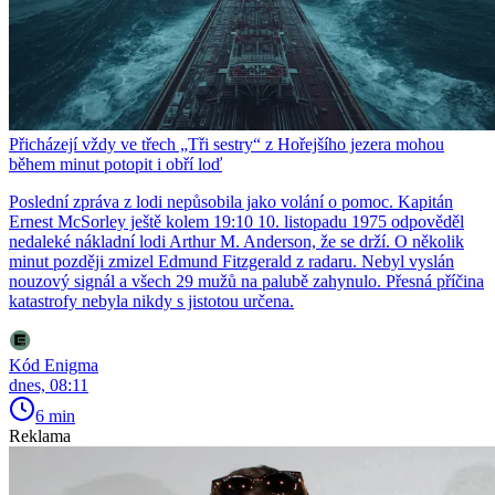
Přicházejí vždy ve třech „Tři sestry“ z Hořejšího jezera mohou
během minut potopit i obří loď
Poslední zpráva z lodi nepůsobila jako volání o pomoc. Kapitán
Ernest McSorley ještě kolem 19:10 10. listopadu 1975 odpověděl
nedaleké nákladní lodi Arthur M. Anderson, že se drží. O několik
minut později zmizel Edmund Fitzgerald z radaru. Nebyl vyslán
nouzový signál a všech 29 mužů na palubě zahynulo. Přesná příčina
katastrofy nebyla nikdy s jistotou určena.
Kód Enigma
dnes, 08:11
6 min
Reklama