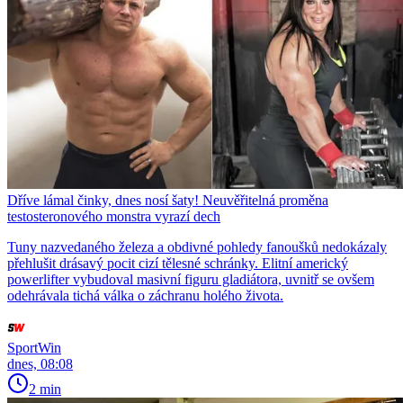
Dříve lámal činky, dnes nosí šaty! Neuvěřitelná proměna
testosteronového monstra vyrazí dech
Tuny nazvedaného železa a obdivné pohledy fanoušků nedokázaly
přehlušit drásavý pocit cizí tělesné schránky. Elitní americký
powerlifter vybudoval masivní figuru gladiátora, uvnitř se ovšem
odehrávala tichá válka o záchranu holého života.
SportWin
dnes, 08:08
2 min