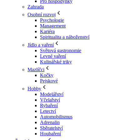
Pro hospodyňky
Zahrada
Osobní rozvoj
Psychologie
Management
Kariéra
Spiritualita a náboženství
Jídlo a vaření
Světová gastronomie
Levné vaření
Kulinářské triky
Mazlíčci
Kočky
Pejskové
Hobby
Modelářství
Včelařství
Rybaření
Letectví
Automobilismus
Adrenalin
Sběratelství
Houbaření