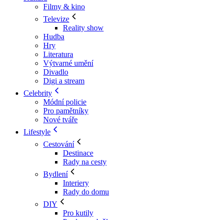
Filmy & kino
Televize
Reality show
Hudba
Hry
Literatura
Výtvarné umění
Divadlo
Digi a stream
Celebrity
Módní policie
Pro pamětníky
Nové tváře
Lifestyle
Cestování
Destinace
Rady na cesty
Bydlení
Interiery
Rady do domu
DIY
Pro kutily