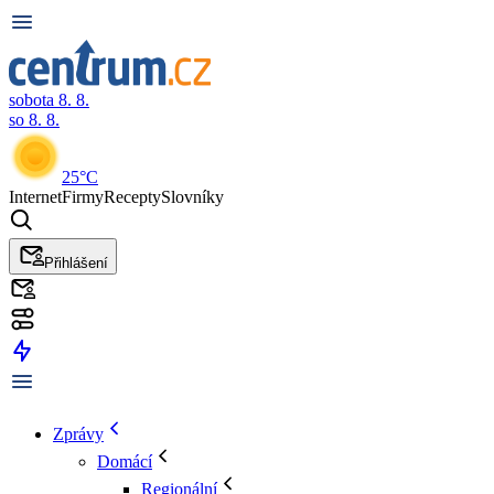
sobota 8. 8.
so 8. 8.
25°C
Internet
Firmy
Recepty
Slovníky
Přihlášení
Zprávy
Domácí
Regionální