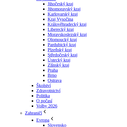
Jihočeský kraj
Jihomoravský kraj
Karlovarský kraj
Kraj Vysočina
Králověhradecký kraj
Liberecký kraj
Moravskoslezský kraj
Olomoucký kraj
Pardubický kraj
Plzeňský kraj
Středočeský kraj
Ústecký kraj
Zlínský kraj
Praha
Brno
Ostrava
Školství
Zdravotnictví
Politika
O počasí
Volby 2026
Zahraničí
Evropa
Slovensko