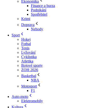
Ekonomika
Finance a burza
Podnikání
Spotřebitel
Krimi
Doprava
Nehody
Sport
Hokej
Fotbal
Tenis
Lyžování
Cyklistika
Atletika
Bojové sporty
ZOH 2026
Basketbal
NBA
Motosport
F1
Auto-moto
Elektromobily
Kultura