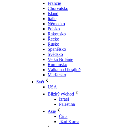
Francie
Chorvatsko
Island
Itálie
Německo
Polsko
Rakousko
Řecko
Rusko
Španělsko
Švédsko
Velká Británie
Rumunsko
Válka na Ukrajině
Maďarsko
Svět
USA
Blízký východ
Izrael
Palestina
Asie
Čína
Jižní Korea