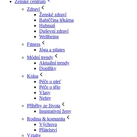
Ženské centrum
Zdraví
Ženské zdraví
Babiččina lékárna
Hubnutí
Duševní zdraví
Wellbeing
Fitness
Jóga a pilates
Módní trendy
Aktuální trendy
Doplňky
Krása
Péče o pleť
Péče o tělo
Vlasy
Nehty
Příběhy ze života
Inspirativní ženy
Rodina & komunita
Výchova
Přátelství
Vztahy