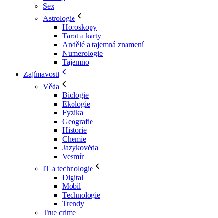
Sex
Astrologie
Horoskopy
Tarot a karty
Andělé a tajemná znamení
Numerologie
Tajemno
Zajímavosti
Věda
Biologie
Ekologie
Fyzika
Geografie
Historie
Chemie
Jazykověda
Vesmír
IT a technologie
Digital
Mobil
Technologie
Trendy
True crime